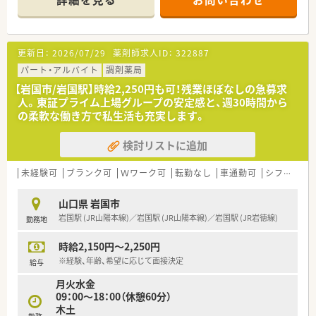
けます。
■薬剤師は常時2名から3名体制を予定しており、60代のベテラ
ンから若手まで幅広い層が協力し合って業務を分担していま
す。
更新日：
2026/07/29
薬剤師求人ID：
322887
【募集背景と求める人物像について】
パート・アルバイト
調剤薬局
■即戦力として活躍いただける方を急募しています。
【岩国市/岩国駅】時給2,250円も可！残業ほぼなしの急募求
■周囲とのコミュニケーションを大切にし、お互いに助け合いな
人。東証プライム上場グループの安定感と、週30時間から
がら円滑に業務を進められる協調性のある方を強く求めていま
の柔軟な働き方で私生活も充実します。
す。
■電子薬歴の導入やPC操作が必要な業務があるため、基本的な
検討リストに追加
デジタルツールの操作に抵抗がなくスムーズに対応できる方を
募集します。
未経験可
ブランク可
Ｗワーク可
転勤なし
車通勤可
シフト制
【法人特徴について】
■山口県岩国市内にて地域密着型の2店舗を展開しており、各店
山口県 岩国市
舗が車で5分圏内にあるため医薬品の融通や応援体制が非常に強
岩国駅 (JR山陽本線)／岩国駅 (JR山陽本線)／岩国駅 (JR岩徳線)
勤務地
固です。
■社長のご子息が事務スタッフのラウンダーとして各店をサポ
時給2,150円～2,250円
ートしており、家族経営ならではの風通しの良さと安定感がござ
います。
※経験、年齢、希望に応じて面接決定
給与
■社員同士の協調性を何よりも重んじる社風であり、困ったこと
月火水金
があればすぐに相談し解決できるバックアップ体制が整ってい
09：00～18：00（休憩60分）
ます。
木土