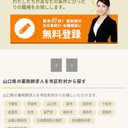
わたしたちがあなたの条件にぴった
りの職場をお探しします。
＜研修制度＞
■現場の先輩薬剤師より指導を受けて頂きます。
＜法人特徴＞
■かかりつけや認定などのノルマはありません。
■利用可能な託児所等はありませんが、薬局内の従業員休憩室に
連れてくることは可能です。
■車通勤もちろんOKです。また最寄りのバス停からも徒歩30
秒！お好みの通勤手段を選んでください。
■電子薬歴や分包機配備しています！効率よく働くことができま
す
＜こんな方にもおすすめ＞
■扶養内勤務を希望の方
■循環器科の調剤経験がある方
山口県の薬剤師求人を市区町村から探す
■電子薬歴・分包機の利用経験がある方
山口県の薬剤師求人を市区町村からお探しいただけます。
下関市
宇部市
山口市
萩市
防府市
下松市
岩国市
光市
長門市
柳井市
美祢市
周南市
山陽小野田市
大島郡周防大島町
玖珂郡和木町