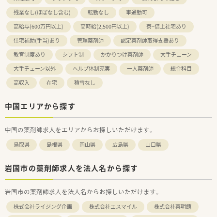
残業なし(ほぼなし含む)
転勤なし
車通勤可
高給与(600万円以上)
高時給(2,500円以上)
寮・借上社宅あり
住宅補助(手当)あり
管理薬剤師
認定薬剤師取得支援あり
教育制度あり
シフト制
かかりつけ薬剤師
大手チェーン
大手チェーン以外
ヘルプ体制充実
一人薬剤師
総合科目
高収入
在宅
積雪なし
中国エリアから探す
中国の薬剤師求人をエリアからお探しいただけます。
鳥取県
島根県
岡山県
広島県
山口県
岩国市の薬剤師求人を法人名から探す
岩国市の薬剤師求人を法人名からお探しいただけます。
株式会社ライジング企画
株式会社エスマイル
株式会社薬明館