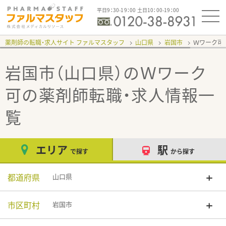
平日9：30-19：00 土日10：00-19：00
薬剤師の転職・求人サイト ファルマスタッフ
山口県
岩国市
Ｗワーク可
岩国市（山口県）のＷワーク
可
の薬剤師転職・求人情報一
覧
エリア
駅
で探す
から探す
都道府県
山口県
市区町村
岩国市