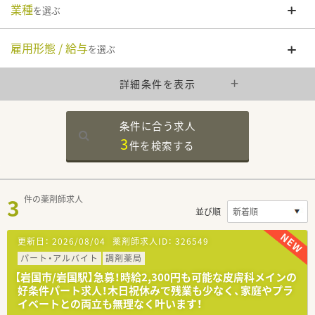
業種
を選ぶ
雇用形態 / 給与
を選ぶ
詳細条件を表示
条件に合う求人
3
件を
検索する
3
件の薬剤師求人
並び順
更新日：
2026/08/04
薬剤師求人ID：
326549
パート・アルバイト
調剤薬局
【岩国市/岩国駅】急募！時給2,300円も可能な皮膚科メインの
好条件パート求人！木日祝休みで残業も少なく、家庭やプラ
イベートとの両立も無理なく叶います！