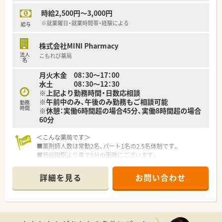
【法人特徴について】
時給2,500円～3,000円
■東証プライム上場企業であるスズケングループの一員として、
中国地方に115店舗を展開する屈指の規模と安定した経営基盤
※就業曜日・就業時間帯・経験による
給与
を誇ります。
■医療や介護および流通を網羅するグループの総合力を活かし、
株式会社MINI Pharmacy
地域インフラとしての役割を担う「健康サポート薬局」の展開に
法人
こもれび薬局
注力しています。
名
■最新の電子天秤一体型鑑査システムなどを積極的に導入して
月火木金 08：30～17：00
おり、調剤過誤を未然に防ぐための安全管理体制が非常に充実し
水土 08：30～12：30
ています。
※上記より勤務時間・日数応相談
※午前中のみ、午後のみ勤務もご相談可能
勤務
時間
※休憩：実働6時間超の場合45分、実働8時間超の場合
60分
＜こんな薬局です＞
■薬剤師人数は常勤2名、パート1名の2.5名体制です。
■西岩国駅より車で5分の距離にございます。
■休憩室にはテレビも完備しています。
■電子薬歴Gooco、iPadを使用しています。また小型全自動錠剤
詳細を見る
お問い合わせ
分包機リトリア３も導入しています。
＜業務内容＞
■循環器の処方箋を主に受けています。
■処方箋枚数は約40枚/日程度です。