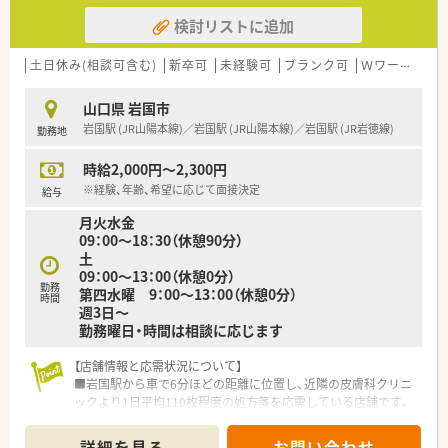
検討リストに追加
土日休み(相談可含む)
新卒可
未経験可
ブランク可
Ｗワーク可
山口県 岩国市
岩国駅 (JR山陽本線)／岩国駅 (JR山陽本線)／岩国駅 (JR岩徳線)
勤務地
時給2,000円～2,300円
※経験、年齢、希望に応じて面接決定
給与
月火水金
09：00～18：30（休憩90分）
土
09：00～13：00（休憩0分）
勤務
第四水曜 9：00～13：00（休憩0分）
時間
週3日～
勤務曜日・時間は相談に応じます
【店舗情報と応需状況について】
■岩国駅から車で6分ほどの距離に位置し、近隣の皮膚科クリニ
ックより1日平均110枚程度の処方箋を応需している店舗です。
■処方箋の約9割以上が皮膚科メインとなっており、特定の科目
を集中的に学びながら、スピーディーかつ正確な調剤スキルが磨
詳細を見る
お問い合わせ