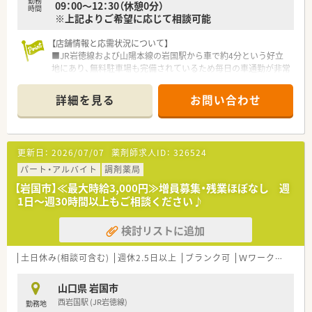
勤務
09：00～12：30（休憩0分）
時間
※上記よりご希望に応じて相談可能
【店舗情報と応需状況について】
■JR岩徳線および山陽本線の岩国駅から車で約4分という好立
地にあり、無料駐車場も完備されているため毎日の車通勤が非常
に快適です。
■主な応需科目は泌尿器科と皮膚科であり、1日あたりの処方箋
詳細を見る
お問い合わせ
枚数は平均40枚から50枚程度で、多い日には約70枚に達しま
す。
■人員体制は薬剤師3名と事務員1名の構成で、30代から60代ま
で幅広い層が在籍しており、通常は薬剤師2名体制で運営してい
更新日：
2026/07/07
薬剤師求人ID：
326524
ます。
パート・アルバイト
調剤薬局
【募集背景と求める人物像について】
【岩国市】≪最大時給3,000円≫増員募集・残業ほぼなし 週
■2026年3月末に退職するスタッフが発生したため急募してお
1日～週30時間以上もご相談ください♪
り、地域医療を支える一員として即戦力で活躍できる方を求めて
います。
検討リストに追加
■年齢や経験は問わず、20代から60代まで幅広く受け入れてお
り、自分の目指すキャリアを真剣に考えて働きたい方を歓迎しま
す。
土日休み(相談可含む)
週休2.5日以上
ブランク可
Ｗワーク可
残業
■週30時間以上の勤務が可能で、ラストの時間まで対応いただ
ける方であれば、雇用形態も含めて柔軟な相談を受け付けていま
山口県 岩国市
す。
西岩国駅 (JR岩徳線)
勤務地