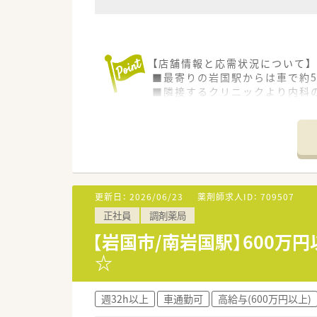
【店舗情報と応需状況について】
■最寄りの岩国駅からは車で約
■隣接するクリニックより内科の
■管理薬剤師1名とパート薬剤師
【募集背景と求める人物像につい
■欠員補充のための急募案件で
■会社の理念を理解し、真面目
■柔軟な考え方を持ち、ドクタ
更新日：
2026/06/23
薬剤師求人ID：
709507
【法人特徴について】
正社員
調剤薬局
■広島県と山口県を中心に30店
■門前クリニックとの良好な関
【岩国市/南岩国駅】600
■無理な店舗異動を強いること
☆
【想定されるキャリアイメージ】
■管理薬剤師として店舗運営の
週32h以上
車通勤可
高給与(600万円以上)
■高年収を維持しながら、地域