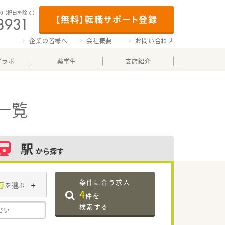
00
（祝日を除く）
【無料】転職サポート登録
企業の皆様へ
会社概要
お問い合わせ
マラボ
薬学生
支店紹介
一覧
駅
から探す
条件に合う求人
与
を選ぶ
4
件を
検索する