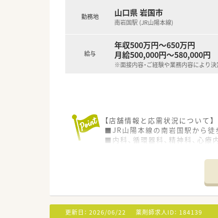
■認定薬剤師などの資格取得支
山口県 岩国市
勤務地
南岩国駅 (JR山陽本線)
年収500万円～650万円
月給500,000円～580,000円
給与
※面接内容・ご経験や業務内容により決
【店舗情報と応需状況について】
■JR山陽本線の南岩国駅から徒
■内科、循環器科、精神科、心療
■常勤薬剤師2名と事務員2名が
【求人情報について】
■ご経験や業務内容により年収5
■年俸制のため賞与はありませ
■退職金制度や教育制度が充実
更新日：
2026/06/22
薬剤師求人ID：
184139
【想定されるキャリアイメージ】