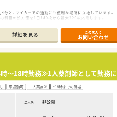
約4分と、マイカーでの通勤にも便利な場所に立地しています。
の科目の処方箋を1日140枚から最大220枚応需します。
、地域の救急医療を支える重要な役割を担っている薬局です。
この求人に
て】
詳細を見る
お問い合わせ
となり、共に地域医療を支えていただける意欲のある方を求めて
、幅広い知識とスキルを習得したいという向上心のある方。
、周囲と協調しながら円滑に業務を進められる方を歓迎します。
40店舗以上を展開する、地域におけるリーディングカンパニー
念に掲げ、患者様はもちろんのこと、従業員の満足度も追求して
4時～18時勤務≫1人薬剤師として勤務に
調剤室など、設備投資を惜しまず、働きやすい環境を整備してい
し
車通勤可
一人薬剤師
~18時までの職場
に評価し、年収480万円から600万円の好条件をご提示します
12月）賞与が支給され、会社への貢献がしっかり還元されます。
非公開
度や住宅手当など、生活を支える福利厚生が充実しています。
法人名