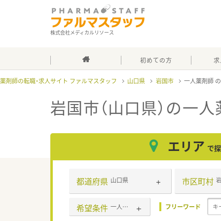
株式会社メディカルリソース
初めての方
求
薬剤師の転職・求人サイト ファルマスタッフ
山口県
岩国市
一人薬剤師
岩国市（山口県）の一人
エリア
で探
都道府県
市区町村
山口県
希望条件
一人薬剤師
フリーワード