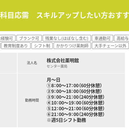
長期的なキャリアを築いていくことができます。
療への貢献を実感できるキャリアです。
合科目応需 スキルアップしたい方おすす
より深い知識やスキルを学ぶことができます。
未経験可
ブランク可
残業なし(ほぼなし含む)
車通勤可
高給与
教育制度あり
シフト制
かかりつけ薬剤師
大手チェーン以外
株式会社薬明館
法人名
センター薬局
月～日
①8：00～17：00（60分休憩）
②9：00～18：00（60分休憩）
③9：00～21：00（240分休憩）
勤務時間
④10：00～19：00（60分休憩）
⑤12：00～21：00（60分休憩）
⑥21：00～9：00（240分休憩）
※週5日シフト勤務