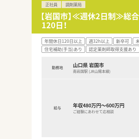
正社員
調剤薬局
■安定した基盤を持つ法人で、
■日々の業務を通じて、地域医
【岩国市】≪週休2日制≫総
■経験豊富な先輩薬剤師から、
120日！
年間休日120日以上
週32h以上
新卒可
住宅補助(手当)あり
認定薬剤師取得支援あり
山口県 岩国市
勤務地
南岩国駅 (JR山陽本線)
年収480万円～600万円
給与
ご経験にあわせて応相談