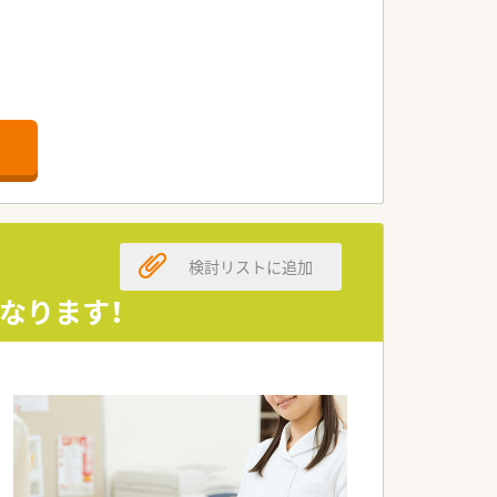
います。
検討リストに追加
です。
います。
なります！
ます。
。