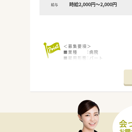
時給2,000円～2,000円
給与
＜募集要項＞
■業種 ：病院
■雇用形態：パート
■業務内容：薬剤師業務全般
■資格 ：薬剤師免許をお持ち
■給与 ：2,000円
■休日 ：土、日、祝
【こんな病院です】立地や人数体
■南岩国駅より車で5分程度の
■非常勤薬剤師が1名（午前中）
【業務内容】
■呼吸器、消化器をメインに診