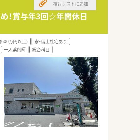
検討リストに追加
め！賞与年3回☆年間休日
(600万円以上)
寮・借上社宅あり
一人薬剤師
総合科目