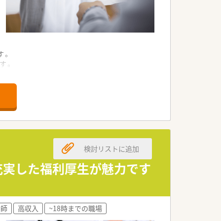
す。
す。
す。
。
。
検討リストに追加
す。
。
と充実した福利厚生が魅力です
。
す。
剤師
高収入
~18時までの職場
す。