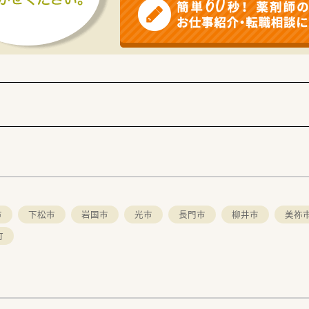
化器（胃や大腸など）の病気を専門とする病院です。
んといった病気に対して、内科的な治療から外科手術まで
ております。
だけでなく入院治療も行っています。
した中規模の病院と位置づけられます。
ャナ」や、気管支・胃・大腸を直接観察する「内視鏡」などの専門
可能な環境です。
市
下松市
岩国市
光市
長門市
柳井市
美祢
町