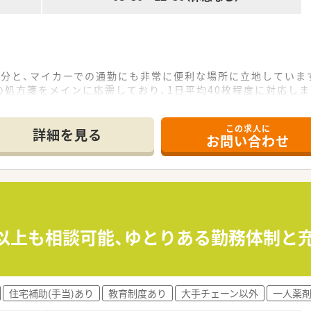
5分と、マイカーでの通勤にも非常に便利な場所に立地していま
処方箋をメインに応需しており、1日平均40枚程度に対応しま
1名、正社員事務2名の体制で、協力して業務に取り組んでいま
この求人に
て】
詳細を見る
お問い合わせ
あり、管理薬剤師として即戦力となってくれる方を求めています
に業務に取り組みながら、店舗運営に貢献できる方を歓迎します
ーや患者様の要望に対して誠実に応えられる方を求めています。
舗以上を展開し、地域に密着した医療サービスを提供していま
係作りを重視し、従業員が働きやすい環境整備に注力しています
万円以上も相談可能、ゆとりある勤務体制
はなく、各店舗が独立して運営されているのが特徴的な法人です
裁量を持ち、自身の判断でより良い薬局作りを実践できる環境で
住宅補助(手当)あり
教育制度あり
大手チェーン以外
一人薬
医療の最前線で患者様に寄り添う薬剤師としてキャリアを築けま