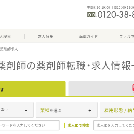
平日9：30-19：00 土日10：00-19：
人検索
求人特集
転職ガイド
ファル
薬剤師
の薬剤師転職・求人情報
す
業種
雇用形態 / 給
岩国市
を選ぶ
求人IDで検索