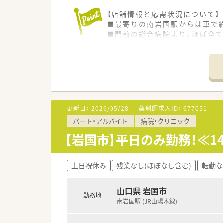
【店舗情報と応需状況について】
■最寄りの南岩国駅からは車で
■門前の総合病院より、ほぼ全て
■24時間365日開局しており
【募集背景と求める人物像につい
■今回は欠員補充のための募集
■総合病院門前の多忙な環境で
■大規模なチームの一員として
更新日：
2026/05/28
薬剤師求人ID：
677051
【法人特徴について】
パート・アルバイト
病院・クリニック
■山口県を中心に中国地方4県で
■「心地の良い薬局づくり」を理
【岩国市】平日のみ勤務！≪1
■最新鋭の調剤ロボットや無菌
【求人情報について】
土日祝休み
残業なし(ほぼなし含む)
転勤な
■これまでのご経験や能力を正当
■薬剤師には年3回（4月・8月・
山口県 岩国市
■月上限5万円の借上げ社宅制
勤務地
南岩国駅 (JR山陽本線)