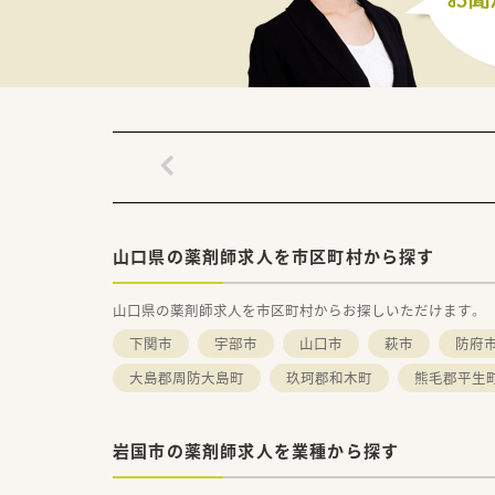
【法人概要】
■呼吸器（肺や気管支など）と消
肺がんや肺炎、胃がん、大腸が
一貫して対応できる体制を持っ
■病床数が60床あり、外来診療
地域の中では、専門分野に特化
■精密な検査に用いる「CTスキ
専門分野における詳細な診断が
山口県の薬剤師求人を市区町村から探す
山口県の薬剤師求人を市区町村からお探しいただけます。
下関市
宇部市
山口市
萩市
防府
大島郡周防大島町
玖珂郡和木町
熊毛郡平生
岩国市の薬剤師求人を業種から探す