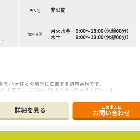
援制度を活用し、専門性を高めながらスキルアップを目指せます
非公開
法人名
月火水金 9:00～18:00（休憩60分）
勤務時間
木土 9:00～13:00（休憩00分）
定
歩で25分ほどの場所に位置する調剤薬局です。
内科を応需し、1日平均60枚の処方箋を扱っています。
在籍し、余裕を持って業務に取り組める環境です。
この求人に
詳細を見る
お問い合わせ
00万円から650万円の給与が可能です。
んが、その分月々の給与が安定している点が魅力です。
しており、将来を見据えて働けます。