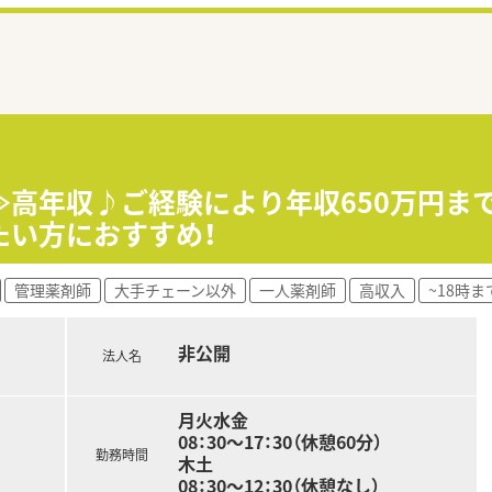
≫高年収♪ご経験により年収650万円ま
たい方におすすめ！
管理薬剤師
大手チェーン以外
一人薬剤師
高収入
~18時
非公開
法人名
月火水金
08：30～17：30（休憩60分）
勤務時間
木土
08：30～12：30（休憩なし）