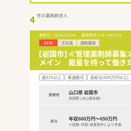
件の薬剤師求人
4
更新日：
2026/08/04
薬剤師求人ID：
442299
NEW
正社員
調剤薬局
【岩国市】≪管理薬剤師募集
メイン 裁量を持って働き
週32h以上
車通勤可
高給与(600万円以上)
山口県 岩国市
勤務地
岩国駅 (JR山陽本線)
年収600万円～650万円
給与
※経験・年齢・就業条件により考慮