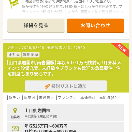
しっかりと給与に反映される評価制度が魅力です。
＼残業少なめ！駅近で通勤快適／（岩国市エリア担当より）
■未経験の方やブランクがある方の応募も可能で、退職金制度と
駅から徒歩4分の好立地で、日曜・祝日はしっかりお休みです。プ
いった福利厚生も充実しています。
ライベートの時間も大切にしながら、無理なく長く働き続けたい
方にぴったりの職場ですよ。
詳細を見る
お問い合わせ
【店舗情報と応需状況について】
■南岩国駅から徒歩4分とアクセスが非常に良く、毎日の通勤に
よるストレスを最小限に抑えられる立地です。
■近隣にある整形外科のクリニックから、1日あたり平均で70枚
更新日：
2026/08/06
薬剤師求人ID：
22960
ほどの処方箋を安定的に応需しています。
■薬剤師は正社員3名とパート1名の体制で、お互いに協力しな
正社員
調剤薬局
がら円滑に業務を進められる環境です。
【山口県岩国市/南岩国駅】年収６００万円検討可！耳鼻科メ
インで設備充実。未経験やブランクも歓迎の急募案件。住
【募集背景と求める人物像について】
宅制度もあり安心です。
■さらなる地域医療への貢献と体制強化を目的として、新しくチ
ームに加わってくださる方を募集します。
検討リストに追加
■患者様一人ひとりの生活に寄り添い、周囲のスタッフと協調性
を持って働ける方を心より求めています。
■新卒の方やブランクがある方も歓迎しており、地域のために働
駅チカ
新卒可
未経験可
ブランク可
車通勤可
高給与(600万円以上)
きたいという意欲を何よりも重視します。
山口県 岩国市
【法人特徴について】
南岩国駅 (JR山陽本線)
勤務地
■山口県と広島県に店舗を展開しており、地域に根差した安心の
医療提供をモットーとしている法人です。
年収525万円～600万円
■在宅医療に非常に強く、24時間対応の体制や最新の設備を整
月給350,000円～400,000円