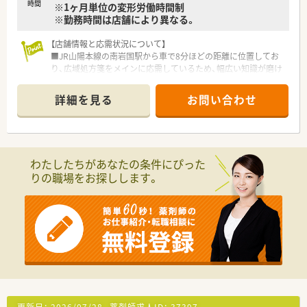
時間
※1ヶ月単位の変形労働時間制
※勤務時間は店舗により異なる。
【店舗情報と応需状況について】
■JR山陽本線の南岩国駅から車で8分ほどの距離に位置してお
り、広域処方箋をメインに応需しているため、幅広い知識が磨け
ます。
■開局時間は月曜から金曜の17時45分までとなっており、土曜・
詳細を見る
お問い合わせ
日曜・祝日が定休日のため、週末は心身ともにリフレッシュでき
ます。
■最新の監査システムなど調剤設備を積極的に導入しており、リ
スクマネジメントを徹底することで安全な調剤環境を構築して
います。
わたしたちがあなたの条件にぴった
りの職場をお探しします。
【募集背景と求める人物像について】
■岩国エリアにおける体制強化のための増員募集であり、特に薬
局長候補として活躍いただける意欲的な方を急募しておりま
す。
■ドラッグストア併設店として地域の健康を支えるため、患者様
やお客様に対して丁寧で明るい接遇を実践できる方を歓迎しま
す。
■調剤未経験の方やブランクがある方も相談可能ですが、まずは
30代後半までの若手から中堅層の方を優先的に募集していま
す。