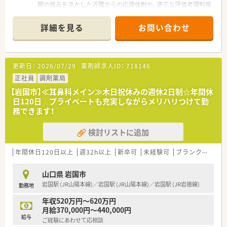
開の強みを活かした近隣からの応援体制や、適正な評価考課制度
のもとで着実にステップアップが狙えます。
＊------------------------------------------＊
詳細を見る
お問い合わせ
【店舗情報と応需状況について】
■岩国駅より徒歩13分ほどの場所に位置しており、無料駐車場
完備のため毎日のマイカー通勤が非常に快適です。
■いなだ泌尿器科クリニックなど近隣の医療機関より、泌尿器科
更新日：
2026/07/29
薬剤師求人ID：
718146
と皮膚科の処方箋をメインに受けています。
■処方箋枚数は1日平均40枚から50枚ほどで、多いときでも約
正社員
調剤薬局
70枚と、落ち着いて調剤に専念できる環境です。
【岩国市】≪耳鼻科メイン≫木日祝休みの週休2日制☆年間休
日120日 プライベートも充実しながらメリハリつけて勤
【募集背景と求める人物像について】
務できます！
■スタッフの退職に伴う組織の体制維持に向けた欠員補充であ
り、即戦力として貢献できる方を急募しています。
検討リストに追加
■自分自身の目指すキャリア像を明確に持ち、周囲のスタッフと
協調性を保ちながら元気に就業いただける方。
■患者様一人ひとりに対して「えがお」の親身な対応ができ、温
年間休日120日以上
週32h以上
新卒可
未経験可
ブランク可
転
かい服薬指導を心掛けられる方を募集します。
山口県 岩国市
【法人特徴について】
岩国駅 (JR山陽本線)／岩国駅 (JR山陽本線)／岩国駅 (JR岩徳線)
勤務地
■東証プライム上場スズケングループの一員として、中国地方に
116店舗を展開する中国エリア屈指の調剤チェーンです。
年収520万円～620万円
■無理な店舗展開は行わない健全な運営を基本とし、医療や介護
月給370,000円～440,000円
と連携した地域包括ケアの構築に注力しています。
給与
ご経験にあわせて応相談
■全店舗にPOSレジや電子天秤一体型鑑査システムなどの最新