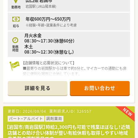
どへの参加を強制することはありません。
岩国駅 (JR山陽本線)
勤務地
【やりがい/おすすめポイント】
年収600万円～650万円
■あなたのキャリアとスキルを最大限に評価し、業界でも高水準
の年収を提示できる点が大きな魅力です。
※経験・年齢・就業条件により考慮
給与
■残業も少ないため、仕事とプライベートを両立できる理想的な
月火水金
ワークライフバランスが実現できます。
08：30～17：30（休憩60分）
■定着率の高さが働きやすさを証明しており、安心して長くキャ
木土
リアを築いていける安定した職場です。
勤務
時間
08：30～12：30（休憩なし）
【店舗情報と応需状況について】
■最寄りの岩国駅からは車で約5分と、マイカーでの通勤にも非
常に便利な場所に立地しています。
■隣接するクリニックより内科の処方箋をメインに応需してお
り、1日平均40枚程度に対応します。
詳細を見る
お問い合わせ
■管理薬剤師1名とパート薬剤師1名、正社員事務2名の体制で、
協力して業務に取り組んでいます。
【募集背景と求める人物像について】
更新日：
2026/08/04
薬剤師求人ID：
326557
■欠員補充のための急募案件であり、管理薬剤師として即戦力と
なってくれる方を求めています。
パート・アルバイト
調剤薬局
■会社の理念を理解し、真面目に業務に取り組みながら、店舗運
【岩国市/南岩国駅】時給2,300円も可能で残業ほぼなし！近隣
営に貢献できる方を歓迎します。
店舗との助け合い体制が整い有給休暇も取得しやすい地域
■柔軟な考え方を持ち、ドクターや患者様の要望に対して誠実に