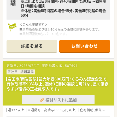
※上記より1日8時間内・週40時間内で週3日～勤務曜
勤務
時間
日・時間応相談
※休憩：実働6時間超の場合45分、実働8時間超の場合
60分
＜こんな薬局です＞
■周防高森駅より徒歩10分程度の距離に店舗があります。
■薬剤師常勤8名、パート1名です。
＜業務内容＞
詳細を見る
お問い合わせ
■近隣のクリニックより内科や小児科、眼科、循環器科をメイン
に処方応需しています。
■処方箋枚数は約183枚/日です。
更新日：
2026/07/17
薬剤師求人ID：
587604
＜研修制度＞
■基本は配属店舗での OJT研修です。必要に応じて職種別・階層
正社員
調剤薬局
別の研修に参加して頂きます。
【岩国市/南岩国駅】最大年収600万円！くるみん認定企業で
■未経験者やブランクの長い方については各種勉強会や集合研
有休取得率90％以上、週休3日制の選択も可能な、長く働き
修にご参加頂いておりますのでご安心ください。
やすい環境の正社員求人です。
＜法人特徴＞
検討リストに追加
■人々が笑顔になれる薬局を目指して地域の医療貢献に取り組
み、中国エリアに116店舗の薬局を展開する法人です。
■全ての患者様が同等かつ上質な医療を受けることができるよ
週32h以上
車通勤可
高給与(600万円以上)
住宅補助(手当)あり
教
う、笑顔をキーワードに患者様の為に何ができるかを常に考え、