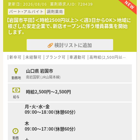
【募集背景と求める人物像について】
更新日：
2026/08/06
薬剤師求人ID：
720439
■今後のさらなる体制強化を目指した増員募集であり、周囲と協
力しながら働ける前向きな方を求めています。
パート・アルバイト
調剤薬局
■新卒の方やブランクがある方も歓迎しており、地域医療に貢献
【岩国市平田】＜時給2500円以上＞＜週3日からOK＞地域に
したいという熱意を何よりも重視します。
根ざした安定企業で、新店オープンに伴う増員募集を開始
■現場での柔軟な対応力を持ち、チームの一員として共に成長し
します。
ていける薬剤師の方を募集しています。
検討リストに追加
【法人特徴について】
■山口県と広島県を中心に4店舗を展開しており、地域に密着し
た医療活動を長年続けている安定企業です。
新卒可
未経験可
ブランク可
車通勤可
高時給(2,500円以上)
教育
■セルフメディケーション教室や災害支援など、薬局の枠を超え
た社会貢献活動にも積極的に取り組んでいます。
山口県 岩国市
■薬学生の実務実習施設としての認定も受けており、教育体制や
南岩国駅 (JR山陽本線)
勤務地
研修制度が非常に充実している点が魅力です。
【勤務実態について】
時給2,500円～2,500円
■南岩国駅からすぐの距離に店舗があるため、電車通勤はもちろ
給与
ん車での通勤も可能で非常に便利です。
月・火・水・金
■薬剤師3名と事務員2名が在籍しており、互いにサポートし合
09：00～18：00（休憩60分）
う体制が整っているため安心して働けます。
■日曜と祝日が固定でお休みとなるほか、シフト制による休日設
木
定でワークライフバランスを保てます。
09：00～17：00（休憩60分）
勤務