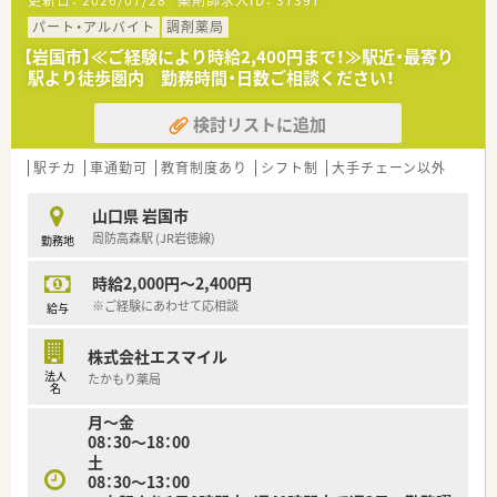
更新日：
2026/07/28
薬剤師求人ID：
37397
【法人特徴について】
パート・アルバイト
調剤薬局
■ツルハグループとして中四国エリアで業界最大規模を誇り、年
間15店舗以上の新規出店を継続している非常に安定した企業で
【岩国市】≪ご経験により時給2,400円まで！≫駅近・最寄り
す。
駅より徒歩圏内 勤務時間・日数ご相談ください！
■地域の「トータルヘルスケアステーション」を目指し、全ての
ドラッグストアを調剤併設店にするという高い目標を掲げてい
検討リストに追加
ます。
■中国・九州エリアに300店舗以上を展開しているため、ご自宅
駅チカ
車通勤可
教育制度あり
シフト制
大手チェーン以外
から無理のない範囲での勤務エリア設定が可能となっておりま
す。
山口県 岩国市
周防高森駅 (JR岩徳線)
勤務地
時給2,000円～2,400円
※ご経験にあわせて応相談
給与
株式会社エスマイル
法人
たかもり薬局
名
月～金
08：30～18：00
土
08：30～13：00