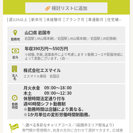
ます。
検討リストに追加
■何よりもチームワークと協調性を大切にしているため、周囲の
スタッフと互いに助け合いながら業務に取り組める方を求めて
います。
週32h以上
新卒可
未経験可
ブランク可
車通勤可
住宅補助(手当)あり
■皮膚科門前の多忙な環境であっても焦ることなく、患者様一人
ひとりに対して常に丁寧で温かい対応を心掛けられる方を歓迎
山口県 岩国市
します。
岩国駅 (JR山陽本線)／岩国駅 (JR山陽本線)／岩国駅 (JR岩徳線)
勤務地
【法人特徴について】
年収390万円～550万円
■山口県岩国市内にて調剤薬局を2店舗展開しており、地域住民
※経験、年齢、就業条件により考慮します ※勤務コースや配属地域に
の健やかな暮らしを支える地域密着型の運営を続けている法人
給与
よって変動ございます。 （自
…
です。
■運営する全店舗が車で5分程度の至近距離に点在しているた
株式会社エスマイル
め、薬品の不足や急な欠員時にも即座に助け合える体制が整って
法人
エスマイル薬局 岩国店
います。
名
■社員同士の和を最も重視しており、代表自らがスタッフの声に
月火水金 09：00～18：00
耳を傾ける風通しの良いアットホームな社風が大きな特徴で
木土 09：00～12：30
す。
休憩時間法定通り付与
週40時間シフト勤務制
勤務
時間
※勤務時間は店舗により異なる。
※1か月単位の変形労働時間制勤務。
＼選べる多彩なキャリアコース／（岩国市エリア担当より）
専門職か管理職か、自身の志向に合わせて選択できます。広域展