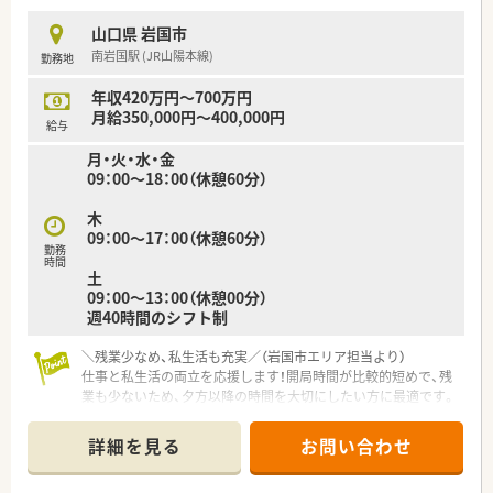
■在宅医療に特化した強みを持ち、24時間対応のサポート体制
を整えることで地域の健康を多角的に支えています。
山口県 岩国市
■医療DXへの取り組みが非常に早く、マイナンバーカードの活
南岩国駅 (JR山陽本線)
勤務地
用や電子処方箋の導入をいち早く進めている法人です。
年収420万円～700万円
【求人情報について】
月給350,000円～400,000円
■パート採用でも時給2,500円からの高待遇となっており、これ
給与
までの経験を活かして安定した収入が得られます。
月・火・水・金
■18時までの終業となっているため、夜間の勤務を避けたい方
09：00～18：00（休憩60分）
やプライベートな時間を大切にしたい方に最適です。
■教育制度が充実しており、未経験の方やブランクがある方でも
木
安心して業務に慣れていける環境が整っています。
09：00～17：00（休憩60分）
勤務
時間
土
09：00～13：00（休憩00分）
週40時間のシフト制
＼残業少なめ、私生活も充実／（岩国市エリア担当より）
仕事と私生活の両立を応援します！開局時間が比較的短めで、残
業も少ないため、夕方以降の時間を大切にしたい方に最適です。
【店舗情報と応需状況について】
詳細を見る
お問い合わせ
■南岩国駅から車で10分の立地にあり、内科や小児科をメイン
に1日平均70枚ほどの処方箋を受け付けています。