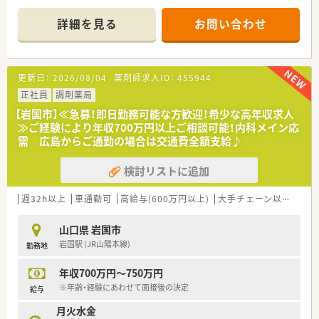
す。
■処方箋枚数は1日平均40枚ほどで、科目構成は小児科が中心で
詳細を見る
お問い合わせ
すが、他にも内科や皮膚科など幅広い内容に対応している店舗で
す。
■勤務体制は常勤薬剤師1名に対して事務員が常時3名体制とな
っており、調剤業務に専念しやすい手厚い環境が整っています。
更新日：
2026/08/04
薬剤師求人ID：
455944
【募集背景と求める人物像について】
正社員
調剤薬局
■組織の若返りや体制強化を見据えた定期採用を行っており、即
【岩国市】≪急募！即日勤務可能な方歓迎！希少な高年収求人
戦力の方はもちろん、人柄を重視した積極的な採用を検討してい
≫ご経験により年収700万円以上ご相談可能！内科メイン応
ます。
需 広島からご通勤の場合は交通費全額支給♪
■周囲のスタッフと円滑に連携を取りながら、困った時には互い
に助け合える協調性をお持ちの方を、急募としてお迎えしたい考
検討リストに追加
えです。
■年齢に関わらず幅広い層の薬剤師さんを募集しており、患者様
や地域の方々に明るく丁寧な対応ができる方を求めていらっし
週32h以上
車通勤可
高給与(600万円以上)
大手チェーン以外
高収
ゃいます。
山口県 岩国市
【法人特徴について】
岩国駅 (JR山陽本線)
勤務地
■山口県岩国市内に計2店舗を展開しており、地域に密着した運
営を続けながら住民の健康を支えている安定した調剤薬局法人
年収700万円～750万円
です。
■各店舗が車で5分圏内という非常に近い距離に集まっているた
※年齢・経験にあわせて面接後の決定
給与
め、薬品の在庫不足や急な欠員時にも迅速に助け合える体制があ
月火水金
ります。