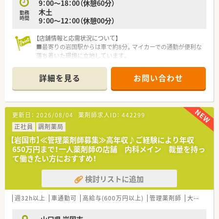
9：00～18：00（休憩60分）
■社員同士の協調性を何よりも大切にしており、代表の家族も事
木土
務ラウンダーとして現場を支えるなど、アットホームな社風が特
勤務
時間
9：00～12：00（休憩00分）
徴です。
【店舗情報と応需状況について】
■最寄りの岩国駅からは車で約8分。マイカーでの通勤が便利な
落ち着いた環境に立地しています。
■門前の内科クリニックからの処方箋をメインに、1日平均で40
枚から50枚ほど応需しています。
詳細を見る
お問い合わせ
■管理薬剤師1名と医療事務2名が在籍しています。
【求人情報について】
■これまでのご経験を最大限に評価し、年収700万円から750万
更新日：
2026/08/04
薬剤師求人ID：
442299
円という業界屈指の高年収が可能です。
■木曜日と土曜日の午後、そして日曜祝日がお休みのため、プラ
正社員
調剤薬局
イベートの時間も計画的に確保できます。
【岩国市】≪管理薬剤師募集≫高年収♪ご経験により年収
■広島方面など遠方から通勤される方には、高速道路料金を全額
650万円まで！一人薬剤師の店舗 内科メイン 裁量を持っ
支給する手厚い通勤サポートがあります。
て働きたい方におすすめ！
【こんな取り組みをしています】
検討リストに追加
■かかりつけ薬剤師の推進や在宅業務の開拓について、会社から
ノルマを課すことは一切ありません。
■学習意欲の高い方に対しては、認定薬剤師などの資格取得費用
週32h以上
車通勤可
高給与(600万円以上)
管理薬剤師
大手チェーン以外
を補助し、自己成長を支援しています。
■ご自身のペースで働きたいという方を尊重しており、勉強会な
山口県 岩国市