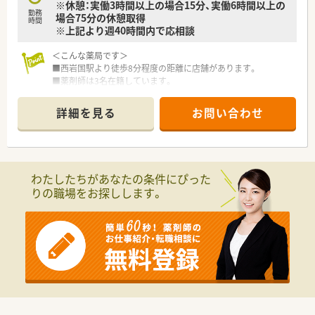
※休憩：実働3時間以上の場合15分、実働6時間以上の
勤務
場合75分の休憩取得
時間
※上記より週40時間内で応相談
＜こんな薬局です＞
■西岩国駅より徒歩8分程度の距離に店舗があります。
■薬剤師は3名在籍しています。
■電子薬歴（ムスビ）、監査システムを導入しています。
詳細を見る
お問い合わせ
＜設備も充実＞
■監査システムなどの調剤設備も導入しており、リスクマネジメ
ントも徹底しています。
機械化を進める事により、効率よいお仕事が可能となります。
わたしたちがあなたの条件にぴった
＜業務内容＞
りの職場をお探しします。
■近隣クリニックより内科や消化器科をメインで応需しており、
他広域からの処方を応需しています。
■処方箋枚数は約50～60枚/日です。
＜研修制度＞
■充実した研修フォロー体制も好評です。
e-ラーニングの補助制度もあり資格取得に関しても会社から
のバックアップがございます。
＜法人特徴＞