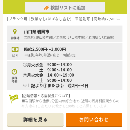
■現在は欠員補充のための急募案件となっており、即戦力として
検討リストに追加
活躍できる方を求めています。
■未経験やブランクがある方も相談可能で、意欲的に新しい業務
へ挑戦できる方を歓迎します。
ブランク可
残業なし(ほぼなし含む)
車通勤可
高時給(2,500円以上)
■患者様一人ひとりに丁寧な投薬を行うことが好きで、地域医療
に貢献したい方に最適です。
山口県 岩国市
岩国駅 (JR山陽本線)／岩国駅 (JR山陽本線)／岩国駅 (JR岩徳線)
勤務地
【法人特徴について】
■岩国市を中心に店舗を展開しており、地域に深く根差した運営
時給2,500円～3,000円
を行っている安定した法人です。
■在宅医療に大きな強みを持ち、無菌調剤が可能な設備など他薬
※経験、年齢、希望に応じて面接決定
給与
局にはない魅力が満載です。
①月火水金 9：00～14：00
■災害時支援活動や健康教室の開催など、薬局の枠を超えた社会
土 9：00～14：00
貢献にも積極的に取り組みます。
②月火水金 14：00～19：00
勤務
土 9：00～14：00
【職場環境と雰囲気】
時間
※上記より①または② 週2日～4日
■ベテランのパート薬剤師が在籍しているため、不明な点もすぐ
に相談できる安心の環境です。
【店舗情報と応需状況について】
■医療DXを推進しており、オンライン資格確認や電子処方箋の
■岩国駅から徒歩5分圏内の好立地で、近隣の耳鼻科医院からの
活用により業務が円滑です。
処方箋を1日あたり80枚から100枚ほど応需しています。
■「愛と安心をそばに」というスローガンのもと、スタッフ同士
■薬剤師は正社員3名とパート2名が在籍しており、事務員2名と
も協力し合う温かい職場です。
共に協力し合いながら日々の業務に取り組んでいます。
詳細を見る
お問い合わせ
■山口県岩国市に根差した薬局として、地域住民の健康を支える
ために耳鼻科やアレルギー科の調剤を丁寧に行っています。