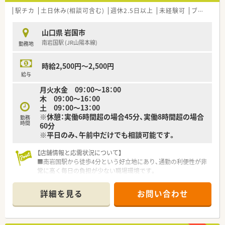
■新卒の方や未経験の方、ブランクがある方でも受け入れてお
り、前向きに業務へ取り組む意欲的なお人柄の方を大いに歓迎し
駅チカ
土日休み(相談可含む)
週休2.5日以上
未経験可
ブランク可
ます。
山口県 岩国市
想定される業務内容】
南岩国駅 (JR山陽本線)
勤務地
■近隣の医療機関から持ち込まれる内科や外科、整形外科の処方
箋に基づく正確な調剤業務や監査を責任を持って行っていただ
きます。
時給2,500円～2,500円
■地域にお住まいの患者様に対して、お薬の正しい飲み方や注意
給与
点を分かりやすく説明する丁寧な服薬指導をメインに担当しま
月火水金 09：00～18：00
す。
木 09：00～16：00
■白を基調とした落ち着いた雰囲気の店舗にて、健康に関する
土 09：00～13：00
様々なご相談に応じるなど地域に密着した薬局業務全般を担い
※休憩：実働6時間超の場合45分、実働8時間超の場合
ます。
勤務
時間
60分
※平日のみ、午前中だけでも相談可能です。
【必要スキル・歓迎スキル】
■調剤業務などの経験をお持ちの方はもちろんのこと、未経験や
【店舗情報と応需状況について】
新卒の方でもご応募が可能な懐の深い求人案件となっておりま
■南岩国駅から徒歩4分という好立地にあり、通勤の利便性が非
す。
常に高く毎日の負担が少ない職場環境です。
■過去に薬剤師として働いていたものの長期間のブランクがあ
■近隣の整形外科クリニックをメインに応需しており、1日平均
る方でも、少しずつ業務の感覚を取り戻していけるサポート環境
で約70枚ほどの処方箋を取り扱います。
です。
詳細を見る
お問い合わせ
■リウマチ科の処方箋にも対応しているため、専門性の高い知識
■内科や外科、整形外科の処方箋を応需したご経験がある方は、
を日々の業務の中で深めることが可能です。
即戦力として入社後すぐにご活躍いただける歓迎スキルとなり
ます。