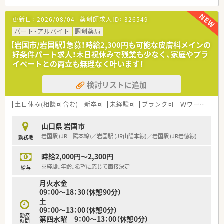
■勤務体制は薬剤師が常勤1名、事務員がパート6名で常時3名体
制となっており、事務スタッフによる手厚いサポートが魅力で
更新日：
2026/08/04
薬剤師求人ID：
326549
す。
パート・アルバイト
調剤薬局
【募集背景と求める人物像について】
【岩国市/岩国駅】急募！時給2,300円も可能な皮膚科メインの
■今回は欠員補充による募集となっており、即戦力として周囲と
好条件パート求人！木日祝休みで残業も少なく、家庭やプラ
協力しながら円滑に業務を進められる方を急募しております。
イベートとの両立も無理なく叶います！
■何よりも協調性を大事にしており、店舗のスタッフや近隣店舗
のメンバーと互いに助け合いながら勤務できる方を求めていま
検討リストに追加
す。
■電子薬歴やパソコン操作に対応できる方を募集しており、年齢
は問わず幅広い層の薬剤師の方からのご応募をお待ちしていま
土日休み(相談可含む)
新卒可
未経験可
ブランク可
Ｗワーク可
す。
山口県 岩国市
【法人特徴について】
岩国駅 (JR山陽本線)／岩国駅 (JR山陽本線)／岩国駅 (JR岩徳線)
勤務地
■山口県岩国市内に2店舗を展開しており、各店舗が車で5分程
度の距離にあるため、医薬品の不足時なども迅速な連携が可能で
時給2,000円～2,300円
す。
■代表取締役はパワフルで明るい女性の方が務めており、社員同
※経験、年齢、希望に応じて面接決定
給与
士のコミュニケーションやチームワークを非常に大切にしてい
月火水金
ます。
09：00～18：30（休憩90分）
■社長のご子息やご令嬢が店舗事務のラウンダーとして活躍さ
土
れており、家族経営ならではのアットホームな雰囲気がある法人
09：00～13：00（休憩0分）
です。
勤務
第四水曜 9：00～13：00（休憩0分）
時間