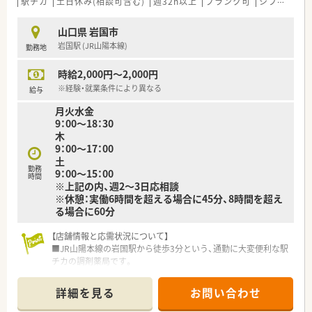
駅チカ
土日休み(相談可含む)
週32h以上
ブランク可
シフト制
山口県 岩国市
岩国駅 (JR山陽本線)
勤務地
時給2,000円～2,000円
※経験・就業条件により異なる
給与
月火水金
9：00～18：30
木
9：00～17：00
土
勤務
9：00～15：00
時間
※上記の内、週2～3日応相談
※休憩：実働6時間を超える場合に45分、8時間を超え
る場合に60分
【店舗情報と応需状況について】
■JR山陽本線の岩国駅から徒歩3分という、通勤に大変便利な駅
チカの調剤薬局です。
■主に門前の整形外科クリニックからの処方箋を、1日平均50～
60枚応需しています。
詳細を見る
お問い合わせ
■在宅医療（居宅・施設）にも積極的に取り組んでおり、地域医療
に深く貢献できる環境です。