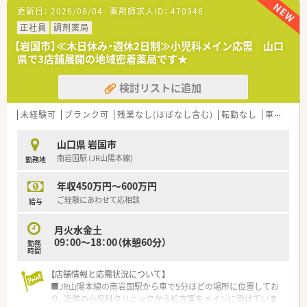
■ツルハグループとして中国地方で業界最大規模のドラッグス
更新日：
2026/08/04
薬剤師求人ID：
470346
トア・調剤薬局を運営する企業です。ドラッグストアとして売
正社員
調剤薬局
上・利益・店舗数共に業界トップクラスです。
■年間で10店舗以上の新規出店を継続しており、新卒採用に関
【岩国市】≪木日休み・週休2日制≫小児科メイン応需 山口
しても中国地方で最も入社人数が多い法人です。薬剤師の平均
県で3店舗展開の地域密着薬局です★
年齢は33歳です。
■調剤薬局部門で採用された薬剤師の業務は調剤業務（調剤・投
検討リストに追加
薬・監査・在宅）がメインとなり、レジ打ちなどはございません。
OTCについての知識も深まるためこれから必要な「マルチの
未経験可
ブランク可
残業なし(ほぼなし含む)
転勤なし
車通勤可
力」が身につきます。
■セルフメディケーションの支援として、医療・保険・福祉・マタ
ニティ等、様々なテーマで健康セミナーを年間130回以上開催し
山口県 岩国市
ています。
南岩国駅 (JR山陽本線)
勤務地
■医療事務との業務分担を行い、薬剤師の業務負担軽減を行って
います。
年収450万円～600万円
■近隣に店舗数が多く、フォロー体制も整っています。
ご経験にあわせて応相談
給与
■働き方改革に沿って、有給休暇消化が促進されています。
■残業については「サービス残業」はございません。各店舗基本
的に残業は少ないため、調剤併設店でも18時半～19時までには
月火水金土
帰宅できる店舗がほとんどです。※繁忙期等は科目によって残
09：00～18：00（休憩60分）
勤務
時間
業が発生してしまう可能性はございます。
【店舗情報と応需状況について】
＜こんな方にもオススメ＞
■JR山陽本線の南岩国駅から車で5分ほどの場所に位置してお
■調剤の経験を積みつつ、OTCも学べる環境に身を置きたい方
り、近隣の小児科クリニックから処方箋をメインに受けていま
■生活スタイルに合わせて長く働きたい方