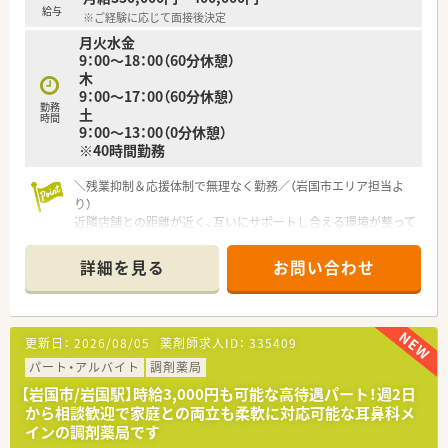
えることで地域の健康を支え続けています。
給与
※ご経験に応じて面接後決定
■災害時支援活動やセルフメディケーション教室の開催など、薬
月火水金
局の枠を超えた社会貢献に積極的です。
9：00～18：00（60分休憩）
木
【職場環境と雰囲気】
9：00～17：00（60分休憩）
■正社員と事務スタッフがバランス良く配置されており、チーム
勤務
土
ワークを重視した明るい雰囲気の職場です。
時間
9：00～13：00（0分休憩）
■設備投資に積極的で、クリーンベンチや輸液ポンプなど業務の
※40時間勤務
質を高めるための備品が充実しています。
■分からないことがあればすぐに相談できる体制があり、キャリ
アを問わず安心して馴染める温かさです。
＼残業抑制＆応援体制で無理なく勤務／（岩国市エリア担当よ
り）
近隣店舗との距離が近く、互いにサポートし合える環境が整って
います。地域密着型で転居を伴う異動もありませんので、地元で
ワークライフバランスを大切にしたい方に最適です。
詳細を見る
お問い合わせ
【店舗情報と応需状況について】
■南岩国駅から徒歩圏内の好立地にあり、毎日の通勤が非常にス
ムーズで負担が少ない環境です。
更新日：
2026/08/05
薬剤師求人ID：
335409
■近隣の耳鼻咽喉科から1日平均60枚を応需しており、特定の科
目の専門性を高められます。
パート・アルバイト
調剤薬局
■現在は正社員1名と複数のパート薬剤師が在籍し、調剤機器を
【岩国市/岩国駅】時給3,000円も可能な高待遇パート！週2日
活用して効率的に働けます。
から相談歓迎で家庭との両立も柔軟に対応可能な耳鼻科メ
インの調剤薬局です
【募集背景と求める人物像について】