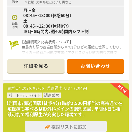
＜こんな方にもおすすめ＞
給与
※経験・スキルなどにより異なる
■プライベートと両立しながら無理なく勤務したい方
月～金
■子育て中の方
08：45～18：00（休憩60分）
土
勤務
08：45～12：30（休憩0分）
時間
※1日8時間内、週40時間内シフト制
【店舗情報と応需状況について】
■最寄り駅の西岩国駅から車で3分ほどの距離に位置しており、
マイカー通勤が可能で非常にアクセスが良い魅力的な店舗で
す。
■近隣の病院から内科や外科、整形外科の処方箋をメインに応需
詳細を見る
お問い合わせ
しており、地域に根付いた昔ながらの親しみやすい薬局となりま
す。
■1日の処方箋枚数は約50枚から60枚程度となっており、落ち着
いた環境で一人ひとりの患者様とじっくり向き合うことができ
更新日：
2026/08/06
薬剤師求人ID：
720494
ます。
パート・アルバイト
調剤薬局
【募集背景と求める人物像について】
【岩国市/南岩国駅】徒歩4分！時給2,500円相当の高待遇で在
■今回は店舗の体制をさらに強化し、地域の患者様に充実したサ
宅医療も学べる整形外科メインの調剤薬局、年間休日も相
ービスを提供するための前向きな増員募集となっております。
談可能で福利厚生が充実した環境です。
■従業員のライフスタイルを大切にする社風に共感し、周囲のス
タッフと協力しながら長期的に勤務できる方を積極的にていま
検討リストに追加
す。