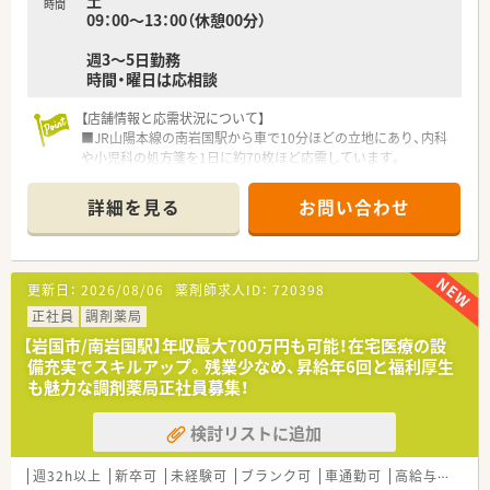
土
時間
09：00～13：00（休憩00分）
週3～5日勤務
時間・曜日は応相談
【店舗情報と応需状況について】
■JR山陽本線の南岩国駅から車で10分ほどの立地にあり、内科
や小児科の処方箋を1日に約70枚ほど応需しています。
■特定のクリニックの門前薬局として機能しており、近隣にお住
まいの多様な患者様との対話を大切にする店舗です。
詳細を見る
お問い合わせ
■薬剤師は正社員2名とパート1名の計3名体制で運営しており、
在宅業務への積極的な取り組みも大きな特徴です。
【募集背景と求める人物像について】
更新日：
2026/08/06
薬剤師求人ID：
720398
■今秋に由宇駅付近への新店舗開局を予定しており、組織体制の
さらなる強化を図るために新しい仲間を急募しています。
正社員
調剤薬局
■患者様一人ひとりに寄り添った丁寧な服薬指導ができる、誠実
【岩国市/南岩国駅】年収最大700万円も可能！在宅医療の設
な人柄と意欲をお持ちの薬剤師の方を歓迎いたします。
備充実でスキルアップ。残業少なめ、昇給年6回と福利厚生
■経験の有無やブランクは問いませんので、地域医療に貢献した
も魅力な調剤薬局正社員募集！
いという強い想いを持つ方を積極的に採用いたします。
検討リストに追加
【法人特徴について】
■山口県と広島県に計4店舗を展開しており、愛と安心を届ける
という理念のもとで地域密着型の運営を続けています。
週32h以上
新卒可
未経験可
ブランク可
車通勤可
高給与(600万円以上)