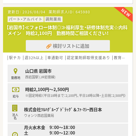
【募集背景と求める人物像について】
更新日：
2026/08/04
薬剤師求人ID：
645980
■今回の募集は経営陣の負担軽減を目的とした急募であり、週1
日の短時間からでも柔軟に対応いただける方を求めています。
パート・アルバイト
調剤薬局
■年齢や経験は問わず、地域の方々に優しく寄り添いながら誠実
【岩国市】≪フォロー体制◎≫福利厚生・研修体制充実☆内科
な対応を心がけていただける薬剤師の方を募集しています。
メイン 時給2,100円 勤務時間ご相談ください！
■欠員補充のための募集となっておりますので、即戦力として明
るく元気に職場を盛り上げてくださる方を歓迎いたします。
検討リストに追加
【法人特徴について】
■岩国市内に2店舗をドミナント展開しており、ご家族経営なら
駅チカ
週32h以上
車通勤可
認定薬剤師取得支援あり
教育制度あり
ではのアットホームで温かい社風が大きな魅力の法人です。
■経営陣との距離が非常に近く現場の意見が反映されやすいた
山口県 岩国市
め、風通しの良い環境でストレスなく働くことが可能です。
西岩国駅 (JR岩徳線)
勤務地
■地域密着型の「かかりつけ薬局」を目指しており、一人ひとり
の患者様を大切にする丁寧な医療サービスを提供しています。
時給2,100円～2,500円
【職場環境と雰囲気】
※固定時給（平日18時まで：2,100円、平日18時以降・土日祝：2,500円）
給与
■正社員とパートの垣根がなく、少人数のアットホームな体制な
ので、困ったことがあればすぐに相談できる温かい環境です。
株式会社ﾂﾙﾊｸﾞﾙｰﾌﾟﾄﾞﾗｯｸﾞ＆ﾌｧ-ﾏｼｰ西日本
■駅から徒歩5分と通勤に便利な立地でありながら、車通勤も許
法人
ウォンツ西岩国薬局
可されているため、天候に左右されず快適に通うことが可能で
名
す。
月火水木金 9：00～18：00
■産休や育休の取得実績も豊富にあり、女性薬剤師の方もライフ
土 9：00～12：00
ステージの変化を楽しみながら安心して活躍できる職場です。