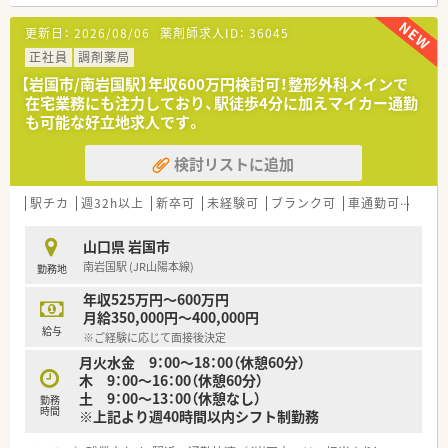
■地域のクリニックとの連携が非常に強く、幅広い年齢層の患者
様に対して丁寧な服薬指導を実践できる環境です。
更新日：
2026/08/06
薬剤師求人ID：
36045
■在宅医療にも注力しており、クリーンベンチなどの設備を完備
して24時間体制で地域医療を支えています。
正社員
調剤薬局
【岩国市/南岩国駅】年収600万円検討可！整形外科メインで
【募集背景と求める人物像について】
在宅業務にも注力しており、駅徒歩4分に加えマイカー通勤
■事業拡大とサービス向上のための増員募集となっており、地域
も可能な好立地求人です。
貢献に意欲を持って取り組める方を求めています。
■在宅医療に興味がある方や、患者様一人ひとりの生活に寄り添
検討リストに追加
った丁寧な対応を大切にできる方を歓迎します。
■チームワークを重視して周囲と協力しながら、より質の高い医
療サービスの提供を目指せる薬剤師を募集しています。
駅チカ
週32h以上
新卒可
未経験可
ブランク可
車通勤可
高給与
【法人特徴について】
山口県 岩国市
■山口県と広島県に店舗を展開しており、地域密着型の運営を強
南岩国駅 (JR山陽本線)
勤務地
みとして患者様から厚い信頼を得ている会社です。
■24時間対応の在宅訪問サービス体制を構築しており、地域の
年収525万円～600万円
ケアマネジャーとも強固な連携体制を築いています。
月給350,000円～400,000円
■最新の医療システムや設備投資を積極的に行い、時代のニーズ
給与
※ご経験に応じて面接後決定
に合わせた質の高い調剤業務を追求しています。
月火水金 9：00～18：00（休憩60分）
木 9：00～16：00（休憩60分）
【求人情報について】
土 9：00～13：00（休憩なし）
■正社員として勤務薬剤師を募集しており、年収は経験やスキル
勤務
時間
※上記より週40時間以内シフト制勤務
を考慮して420万円から700万円となります。
■昇給は年に6回と細かく設定されており、日々の努力や成長が