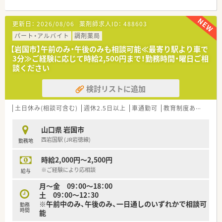
【法人特徴について】
更新日：
2026/08/06
薬剤師求人ID：
488603
■岩国市内に2店舗を展開し、地域のかかりつけ薬局として住民
の健康を支えています。
パート・アルバイト
調剤薬局
■24時間の電話対応や麻薬処方の応需など、地域の医療ニーズ
【岩国市】午前のみ・午後のみも相談可能≪最寄り駅より車で
に幅広く応える体制を整えています。
3分≫ご経験に応じて時給2,500円まで！勤務時間・曜日ご相
■門前だけでなく広域処方にも対応できるよう、豊富な品目数の
談ください
医薬品を取り揃えています。
検討リストに追加
土日休み(相談可含む)
週休2.5日以上
車通勤可
教育制度あり
シフ
山口県 岩国市
西岩国駅 (JR岩徳線)
勤務地
時給2,000円～2,500円
※ご経験により応相談
給与
月～金 09：00～18：00
土 09：00～12：30
※午前中のみ、午後のみ、一日通しのいずれかで相談可
勤務
時間
能