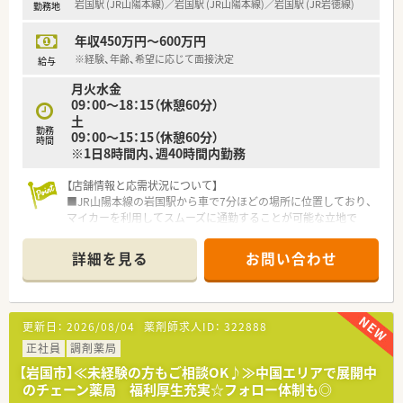
岩国駅 (JR山陽本線)／岩国駅 (JR山陽本線)／岩国駅 (JR岩徳線)
勤務地
固です。
■社長のご子息が事務スタッフのラウンダーとして各店をサポ
年収450万円～600万円
ートしており、家族経営ならではの風通しの良さと安定感がござ
います。
※経験、年齢、希望に応じて面接決定
給与
■社員同士の協調性を何よりも重んじる社風であり、困ったこと
月火水金
があればすぐに相談し解決できるバックアップ体制が整ってい
09：00～18：15（休憩60分）
ます。
土
勤務
09：00～15：15（休憩60分）
時間
※1日8時間内、週40時間内勤務
【店舗情報と応需状況について】
■JR山陽本線の岩国駅から車で7分ほどの場所に位置しており、
マイカーを利用してスムーズに通勤することが可能な立地で
す。
■隣接するクリニックより皮膚科の処方箋をメインに1日平均
詳細を見る
お問い合わせ
110枚ほど応需しており、冬場や繁忙期も協力して対応していま
す。
■現在は産休中のスタッフやヘルプを含めて常時2名から3名体
制を維持しており、調剤事務3名と共に円滑に業務を回していま
更新日：
2026/08/04
薬剤師求人ID：
322888
す。
正社員
調剤薬局
【募集背景と求める人物像について】
【岩国市】≪未経験の方もご相談OK♪≫中国エリアで展開中
■欠員補充と将来を見据えた世代交代を目的としており、地域医
のチェーン薬局 福利厚生充実☆フォロー体制も◎
療に貢献しながら長く一緒に働いていただける方を急募してい