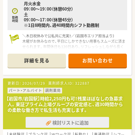
月火水金
機器を導入し、調剤過誤の防止に努めています。
09：00～19：00（休憩60分）
土
【想定される業務内容】
勤務
09：00～17：00（休憩45分）
■処方箋に基づく正確な外来調剤、鑑査、および泌尿器科や皮膚
時間
※1日8時間内、週40時間内シフト勤務制
科を中心とした患者様への服薬指導を行います。
■最新の電子薬歴システム「musubi」やピッキング監査システム
を駆使し、安全で効率的な調剤を遂行します。
＼木日祝休みで公私共に充実！／（岩国市エリア担当より）
■外来業務のほか、店頭でのOTC医薬品の販売や健康相談などを
木曜がお休みなので、平日にしかできない用事もスムーズに済ま
通じて、地域住民の健康増進をサポートします。
せられます。年間休日も120日あり、リフレッシュしながら長く
働きたい方に最適ですよ。
詳細を見る
お問い合わせ
【店舗情報と応需状況について】
■山口県岩国市の中心部に位置しており、周辺にはショッピング
モールや市役所も揃う利便性の高い立地です。
■近隣の耳鼻咽喉科クリニックから処方箋をメインに受けてお
更新日：
2026/07/29
薬剤師求人ID：
322887
り、1日あたり約90枚を応需しています。
■花粉症の季節となる2月から4月頃が繁忙期となりますが、体
パート・アルバイト
調剤薬局
制が整っているため協力して業務に当たります。
【岩国市/岩国駅】時給2,250円も可！残業ほぼなしの急募求
人。東証プライム上場グループの安定感と、週30時間から
【募集背景と求める人物像について】
の柔軟な働き方で私生活も充実します。
■今回は欠員補充のための募集となっており、地域医療に貢献し
たいという意欲のある方を求めています。
検討リストに追加
■家族経営ならではの温かい雰囲気を大切にしているため、周囲
と円滑なコミュニケーションが取れる方が理想です。
■未経験やブランクがある方も歓迎しており、一人ひとりの習熟
未経験可
ブランク可
Ｗワーク可
転勤なし
車通勤可
シフト制