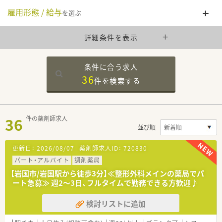
雇用形態 / 給与
を選ぶ
詳細条件を表示
条件に合う求人
36
件を
検索する
36
件の薬剤師求人
並び順
更新日：
2026/08/07
薬剤師求人ID：
720830
パート・アルバイト
調剤薬局
【岩国市/岩国駅から徒歩3分】≪整形外科メインの薬局でパ
ート急募≫ 週2～3日、フルタイムで勤務できる方歓迎♪
検討リストに追加