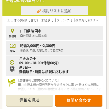
密着型の調剤薬局です。
応えられる方を求めています。
検討リストに追加
【法人特徴について】
■広島県と山口県を中心に30店舗以上を展開し、地域に密着し
た医療サービスを提供しています。
土日休み(相談可含む)
未経験可
ブランク可
残業なし(ほぼなし含む)
■門前クリニックとの良好な関係作りを重視し、従業員が働きや
すい環境整備に注力しています。
山口県 岩国市
■無理な店舗異動を強いることはなく、各店舗が独立して運営さ
南岩国駅 (JR山陽本線)
勤務地
れているのが特徴的な法人です。
時給2,000円～2,300円
【想定されるキャリアイメージ】
■管理薬剤師として店舗運営の裁量を持ち、自身の判断でより良
※経験、年齢、希望に応じて面接決定
給与
い薬局作りを実践できる環境です。
月火水金土
■高年収を維持しながら、地域医療の最前線で患者様に寄り添う
09：00～18：00（休憩60分）
薬剤師としてキャリアを築けます。
週3日～
■認定薬剤師などの資格取得支援制度を活用し、専門性を高めな
勤務
時間
勤務曜日・時間は相談に応じます
がらスキルアップを目指せます。
【店舗情報と応需状況について】
■JR山陽本線の南岩国駅から徒歩または車で5分ほどの場所に
位置しており、通勤の利便性が非常に高い調剤薬局となっていま
す。
■応需科目は内科や小児科、皮膚科が中心で、1日あたりの処方
詳細を見る
お問い合わせ
箋枚数は約40枚となっており、無理のないペースで勤務が可能で
す。