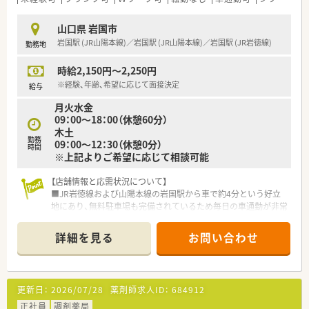
度に合わせて丁寧にフォローを行う方針です。
山口県 岩国市
【法人特徴について】
岩国駅 (JR山陽本線)／岩国駅 (JR山陽本線)／岩国駅 (JR岩徳線)
勤務地
■岩国市内で2店舗を展開する地域密着型の法人で、経営陣との
距離が近く意見が通りやすい風通しの良さが魅力です。
時給2,150円～2,250円
■ヒューマンエラーを防ぐために最新の監査システムや自動分
包機を積極的に導入し、安全な医療提供に努めています。
※経験、年齢、希望に応じて面接決定
給与
■小規模な組織だからこそ柔軟な対応が可能であり、いざという
月火水金
時も法人全体で助け合う文化が根付いています。
09：00～18：00（休憩60分）
木土
【想定されるキャリアイメージ】
勤務
09：00～12：30（休憩0分）
■耳鼻科領域における深い専門知識を習得することで、特定の診
時間
※上記よりご希望に応じて相談可能
療科に強い薬剤師としてのキャリアを築けます。
■経営陣と近い距離で働くことで、薬局運営のノウハウを間近で
【店舗情報と応需状況について】
学びながら多角的な視点を養うことが可能です。
■JR岩徳線および山陽本線の岩国駅から車で約4分という好立
■研修制度や勉強会が充実しており、未経験からでも着実にステ
地にあり、無料駐車場も完備されているため毎日の車通勤が非常
ップアップして現場の核として活躍いただけます。
に快適です。
■主な応需科目は泌尿器科と皮膚科であり、1日あたりの処方箋
詳細を見る
お問い合わせ
枚数は平均40枚から50枚程度で、多い日には約70枚に達しま
す。
■人員体制は薬剤師3名と事務員1名の構成で、30代から60代ま
で幅広い層が在籍しており、通常は薬剤師2名体制で運営してい
更新日：
2026/07/28
薬剤師求人ID：
684912
ます。
正社員
調剤薬局