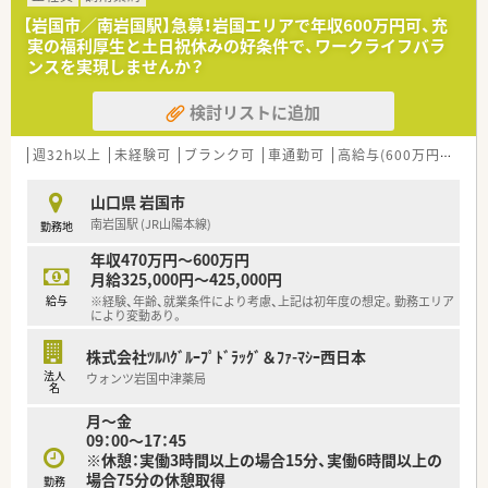
【募集背景と求める人物像について】
【岩国市／南岩国駅】急募！岩国エリアで年収600万円可、充
■2026年3月末に退職するスタッフが発生したため急募してお
実の福利厚生と土日祝休みの好条件で、ワークライフバラ
り、地域医療を支える一員として即戦力で活躍できる方を求めて
ンスを実現しませんか？
います。
■年齢や経験は問わず、20代から60代まで幅広く受け入れてお
検討リストに追加
り、自分の目指すキャリアを真剣に考えて働きたい方を歓迎しま
す。
■週30時間以上の勤務が可能で、ラストの時間まで対応いただ
週32h以上
未経験可
ブランク可
車通勤可
高給与(600万円以上)
ける方であれば、雇用形態も含めて柔軟な相談を受け付けていま
す。
山口県 岩国市
南岩国駅 (JR山陽本線)
勤務地
【法人特徴について】
■東証プライム上場企業であるスズケングループの一員として、
年収470万円～600万円
中国地方に115店舗を展開する屈指の規模と安定した経営基盤
月給325,000円～425,000円
を誇ります。
給与
※経験、年齢、就業条件により考慮、上記は初年度の想定。勤務エリア
■医療や介護および流通を網羅するグループの総合力を活かし、
により変動あり。
地域インフラとしての役割を担う「健康サポート薬局」の展開に
注力しています。
株式会社ﾂﾙﾊｸﾞﾙｰﾌﾟﾄﾞﾗｯｸﾞ＆ﾌｧ-ﾏｼｰ西日本
■最新の電子天秤一体型鑑査システムなどを積極的に導入して
法人
ウォンツ岩国中津薬局
おり、調剤過誤を未然に防ぐための安全管理体制が非常に充実し
名
ています。
月～金
09：00～17：45
※休憩：実働3時間以上の場合15分、実働6時間以上の
場合75分の休憩取得
勤務