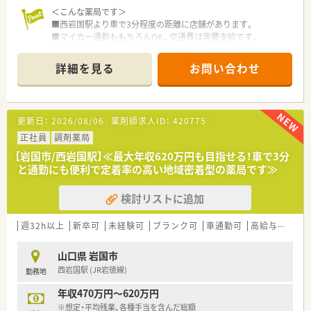
＜こんな薬局です＞
■西岩国駅より車で3分程度の距離に店舗があります。
■マイカー通勤ももちろんOK。交通費は実費支給です。
■白を基調とした外観で昔ながらの地域に根付いた薬局です。
詳細を見る
お問い合わせ
＜業務内容＞
■近隣の病院より内科、外科、整形外科をメインに処方応需して
います。
■処方箋枚数は約50～60枚/日程度です。
更新日：
2026/08/06
薬剤師求人ID：
420775
＜研修制度＞
正社員
調剤薬局
■現場の先輩薬剤師より指導を受けて頂きます。
【岩国市/西岩国駅】≪最大年収620万円も目指せる！車で3分
と通勤にも便利で定着率の高い地域密着型の薬局です≫
＜法人特徴＞
■兵庫県・大阪府・奈良県・山口県にて9店舗展開する会社です。
検討リストに追加
■従業員のライフスタイルを大切にしている会社です。定着率
も高く、安心して長期的な就業が見込めます。
■代表は元ＭＲ出身の方であり、知人のドクターを門前にされて
週32h以上
新卒可
未経験可
ブランク可
車通勤可
高給与(600万円以上)
いるため関係は良好です。
■従業員のライフスタイルを大切にされておりますので、無理な
山口県 岩国市
く長期的に安心して就業出来ます。
西岩国駅 (JR岩徳線)
勤務地
■非常に優しい雰囲気を感じる男性経営者、定着率の高さが自慢
の薬局です。
年収470万円～620万円
※想定・平均残業、各種手当を含んだ総額