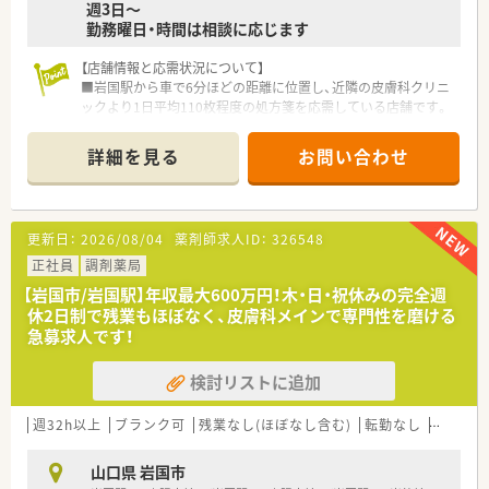
週3日～
勤務曜日・時間は相談に応じます
【店舗情報と応需状況について】
■岩国駅から車で6分ほどの距離に位置し、近隣の皮膚科クリニ
ックより1日平均110枚程度の処方箋を応需している店舗です。
■処方箋の約9割以上が皮膚科メインとなっており、特定の科目
を集中的に学びながら、スピーディーかつ正確な調剤スキルが磨
詳細を見る
お問い合わせ
けます。
■薬剤師は常時2名から3名体制を予定しており、60代のベテラ
ンから若手まで幅広い層が協力し合って業務を分担していま
す。
更新日：
2026/08/04
薬剤師求人ID：
326548
【募集背景と求める人物像について】
正社員
調剤薬局
■即戦力として活躍いただける方を急募しています。
【岩国市/岩国駅】年収最大600万円！木・日・祝休みの完全週
■周囲とのコミュニケーションを大切にし、お互いに助け合いな
休2日制で残業もほぼなく、皮膚科メインで専門性を磨ける
がら円滑に業務を進められる協調性のある方を強く求めていま
急募求人です！
す。
■電子薬歴の導入やPC操作が必要な業務があるため、基本的な
検討リストに追加
デジタルツールの操作に抵抗がなくスムーズに対応できる方を
募集します。
週32h以上
ブランク可
残業なし(ほぼなし含む)
転勤なし
車通勤
【法人特徴について】
■山口県岩国市内にて地域密着型の2店舗を展開しており、各店
山口県 岩国市
舗が車で5分圏内にあるため医薬品の融通や応援体制が非常に強