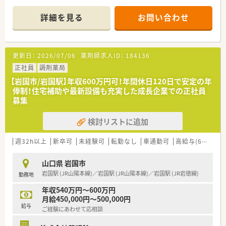
■休憩室にはテレビも完備しています。
■電子薬歴Gooco、iPadを使用しています。また小型全自動錠剤
詳細を見る
お問い合わせ
分包機リトリア３も導入しています。
＜業務内容＞
■循環器の処方箋を主に受けています。
更新日：
2026/07/06
薬剤師求人ID：
184136
■処方箋枚数は約40枚/日程度です。
正社員
調剤薬局
＜研修制度＞
【岩国市/岩国駅】年収600万円可！年間休日120日で安定の年
■現場の先輩薬剤師より指導を受けて頂きます。
俸制！住宅補助や最新設備も充実した成長企業での正社員
募集
＜法人特徴＞
■かかりつけや認定などのノルマはありません。
検討リストに追加
■利用可能な託児所等はありませんが、薬局内の従業員休憩室に
連れてくることは可能です。
■車通勤もちろんOKです。また最寄りのバス停からも徒歩30
週32h以上
新卒可
未経験可
転勤なし
車通勤可
高給与(600万円以上)
秒！お好みの通勤手段を選んでください。
■電子薬歴や分包機配備しています！効率よく働くことができま
山口県 岩国市
す
岩国駅 (JR山陽本線)／岩国駅 (JR山陽本線)／岩国駅 (JR岩徳線)
勤務地
＜こんな方にもおすすめ＞
年収540万円～600万円
■扶養内勤務を希望の方
月給450,000円～500,000円
■循環器科の調剤経験がある方
給与
ご経験にあわせて応相談
■電子薬歴・分包機の利用経験がある方