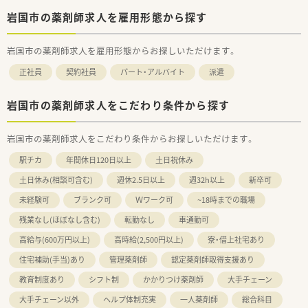
岩国市の薬剤師求人を雇用形態から探す
岩国市の薬剤師求人を雇用形態からお探しいただけます。
正社員
契約社員
パート・アルバイト
派遣
岩国市の薬剤師求人をこだわり条件から探す
岩国市の薬剤師求人をこだわり条件からお探しいただけます。
駅チカ
年間休日120日以上
土日祝休み
土日休み(相談可含む)
週休2.5日以上
週32h以上
新卒可
未経験可
ブランク可
Ｗワーク可
~18時までの職場
残業なし(ほぼなし含む)
転勤なし
車通勤可
高給与(600万円以上)
高時給(2,500円以上)
寮・借上社宅あり
住宅補助(手当)あり
管理薬剤師
認定薬剤師取得支援あり
教育制度あり
シフト制
かかりつけ薬剤師
大手チェーン
大手チェーン以外
ヘルプ体制充実
一人薬剤師
総合科目