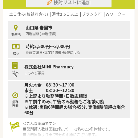
検討リストに追加
土日休み(相談可含む)
週休2.5日以上
ブランク可
Ｗワーク可
残業
山口県 岩国市
西岩国駅 (JR岩徳線)
勤務地
時給2,500円～3,000円
※就業曜日・就業時間帯・経験による
給与
株式会社MINI Pharmacy
法人
こもれび薬局
名
月火木金 08：30～17：00
水土 08：30～12：30
※上記より勤務時間・日数応相談
※午前中のみ、午後のみ勤務もご相談可能
勤務
時間
※休憩：実働6時間超の場合45分、実働8時間超の場合
60分
＜こんな薬局です＞
■薬剤師人数は常勤2名、パート1名の2.5名体制です。
■西岩国駅より車で5分の距離にございます。