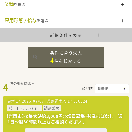
業種
を選ぶ
雇用形態 / 給与
を選ぶ
詳細条件を表示
条件に合う求人
4
件を
検索する
4
件の薬剤師求人
並び順
更新日：
2026/07/07
薬剤師求人ID：
326524
パート・アルバイト
調剤薬局
【岩国市】≪最大時給3,000円≫増員募集・残業ほぼなし 週
1日～週30時間以上もご相談ください♪