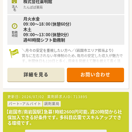
株式会社薬明館
法人
たんぽぽ薬局
名
月火水金
09：00～18：00（休憩60分）
木土
勤務
09：00～13：00（休憩0分）
時間
週40時間シフト勤務制
＼月々の安定を重視したい方へ／（岩国市エリア担当より）
賞与に左右されない年俸制のため、毎月の安定した収入が魅力で
す。年間休日も120日と多く、将来を見据えて腰を据えて長く活
躍したい方に最適な環境ですよ。
＊------------------------------------------＊
詳細を見る
お問い合わせ
【店舗情報と応需状況について】
■JR岩国駅から車で6分ほどの距離に位置しており、近隣には商
業施設も多いため仕事終わりの買い物にも大変便利な立地で
す。
更新日：
2026/07/02
薬剤師求人ID：
713895
■隣接するクリニックより内科をメインに応需しており、処方箋
枚数は1日平均118枚と地域に密着した安定感のある店舗です。
パート・アルバイト
調剤薬局
■薬剤師は常勤4名が在籍しており、常時3名から4名体制で業務
【岩国市/南岩国駅】急募！時給2600円可能、週20時間から社
を分担しているため、一人ひとりの負担が少なくゆとりがありま
保加入できる好条件です。多科目応需でスキルアップでき
す。
る環境です。
【募集背景と求める人物像について】