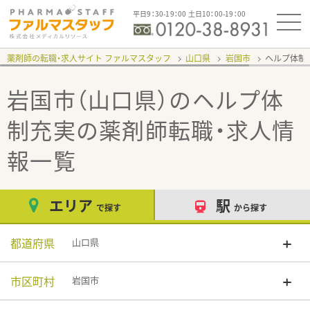
平日9：30-19：00 土日10：00-19：00
薬剤師の転職・求人サイト ファルマスタッフ
山口県
岩国市
ヘルプ体制
岩国市（山口県）のヘルプ体
制充実
の薬剤師転職・求人情
報一覧
エリア
駅
で探す
から探す
都道府県
山口県
市区町村
岩国市