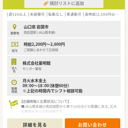
検討リストに追加
■今回は欠員補充による募集となっており、調剤経験3年以上を
目安に即戦力として活躍いただける正社員の方を求めていま
す。
週32h以上
未経験可
転勤なし
車通勤可
高時給(2,500円以上)
認
■患者様とのコミュニケーションを大切にし、ドクターとの良好
な関係性を築きながら誠実に業務へ取り組める方を歓迎しま
山口県 岩国市
す。
南岩国駅 (JR山陽本線)
勤務地
■会社からのノルマに縛られず、現場の状況に合わせて柔軟に対
応し周囲のスタッフと協力して働ける方を募集しています。
時給2,200円～2,600円
【法人特徴について】
ご経験にあわせて応相談
給与
■山口県を中心に中国地方4県で40店舗以上を展開しており、ホ
ールディングス化により着実な成長を続けている安定企業で
株式会社薬明館
す。
法人
センター薬局
■「心地の良い薬局づくり」を理念に掲げ、スタッフの満足度が
名
患者様への質の高いサービスに繋がると考え大切にしていま
月火水木金土
す。
09：00～18：00（休憩60分）
■大手チェーンのような過度なノルマや加算への縛りがなく、各
勤務
※上記の時間内でシフト相談可能
現場の自主性を尊重する自由でフランクな社風が特徴的です。
時間
【店舗情報と応需状況について】
■JR山陽本線の南岩国駅から車で10分ほどの距離にある、広大
な敷地を持つ大型店舗です。
■内科や小児科など多岐にわたる科目を応需し、1日の処方箋枚
数は140枚から220枚です。
詳細を見る
お問い合わせ
■薬剤師は9名在籍し常時7名から8名体制で業務を行うため、協