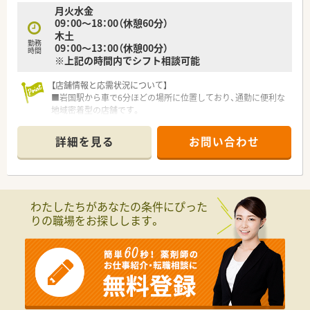
月火水金
09：00～18：00（休憩60分）
木土
勤務
09：00～13：00（休憩00分）
時間
※上記の時間内でシフト相談可能
【店舗情報と応需状況について】
■岩国駅から車で6分ほどの場所に位置しており、通勤に便利な
地域密着型の店舗です。
■内科メインの処方箋を1日平均118枚ほど応需しており、専門
性を高められる環境です。
詳細を見る
お問い合わせ
■薬剤師は常勤4名で常時3名から4名体制、事務員も3名在籍し
手厚い人員配置です。
【募集背景と求める人物像について】
■現在は欠員補充のための急募となっており、すぐにでも勤務を
わたしたちがあなたの条件にぴった
開始したい方を歓迎します。
りの職場をお探しします。
■内科の処方経験がある方はもちろん、ブランクがあり復帰を目
指す方も丁寧に指導します。
■週32時間以上の勤務が可能な方を優先していますが、時間帯
や曜日は柔軟に相談可能です。
【法人特徴について】
■中国地方の4県にて44店舗を展開しており、毎年継続して新規
出店を行っている企業です。