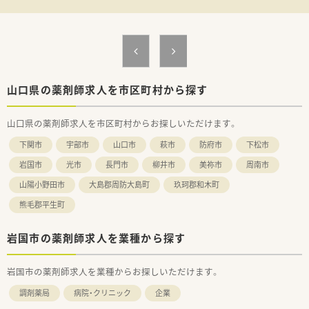
■山口県内では最多となる29店舗を展開しており、安定した経
営基盤と将来性があります。
■心地の良い薬局づくりを企業理念に掲げており、働くスタッフ
の居心地の良さも重視します。
山口県の薬剤師求人を市区町村から探す
山口県の薬剤師求人を市区町村からお探しいただけます。
下関市
宇部市
山口市
萩市
防府市
下松市
岩国市
光市
長門市
柳井市
美祢市
周南市
山陽小野田市
大島郡周防大島町
玖珂郡和木町
熊毛郡平生町
岩国市の薬剤師求人を業種から探す
岩国市の薬剤師求人を業種からお探しいただけます。
調剤薬局
病院・クリニック
企業