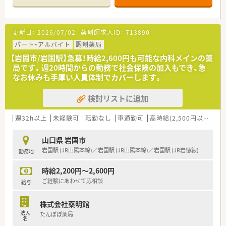
力して働ける環境が整っています。
【募集背景と求める人物像について】
更新日：
2026/07/02
薬剤師求人ID：
713890
■欠員補充のための急募となっており、50歳以下で調剤経験が
ある即戦力の方を募集しています。
パート・アルバイト
調剤薬局
■複数の診療科を取り扱うため、幅広い知識を吸収したいという
【岩国市/岩国駅】急募！時給2,600円も可能な内科メインの薬
意欲がある方を歓迎いたします。
局です。週20時間からの勤務で社会保険の加入もでき、急
■月曜から金曜のフルタイム勤務や時短での週5日勤務など、安
なお休みも手厚い人員体制でカバーします。
定して働ける方を求めています。
検討リストに追加
【法人特徴について】
■中国地方の4県で44店舗を展開しており、毎年継続して新規出
店を行っている成長企業です。
週32h以上
未経験可
転勤なし
車通勤可
高時給(2,500円以上)
認
■山口県内で最多となる29店舗を運営しており、万全のヘルプ
体制と強固な経営基盤を誇ります。
山口県 岩国市
■心地の良い薬局づくりを企業理念に掲げ、働く職員の居心地の
岩国駅 (JR山陽本線)／岩国駅 (JR山陽本線)／岩国駅 (JR岩徳線)
勤務地
良さを何よりも大切にしています。
時給2,200円～2,600円
ご経験にあわせて応相談
給与
株式会社薬明館
法人
たんぽぽ薬局
名