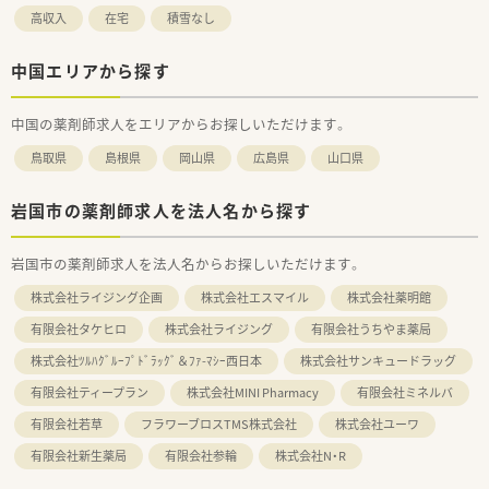
高収入
在宅
積雪なし
中国エリアから探す
中国の薬剤師求人をエリアからお探しいただけます。
鳥取県
島根県
岡山県
広島県
山口県
岩国市の薬剤師求人を法人名から探す
岩国市の薬剤師求人を法人名からお探しいただけます。
株式会社ライジング企画
株式会社エスマイル
株式会社薬明館
有限会社タケヒロ
株式会社ライジング
有限会社うちやま薬局
株式会社ﾂﾙﾊｸﾞﾙｰﾌﾟﾄﾞﾗｯｸﾞ＆ﾌｧ-ﾏｼｰ西日本
株式会社サンキュードラッグ
有限会社ティープラン
株式会社MINI Pharmacy
有限会社ミネルバ
有限会社若草
フラワーブロスTMS株式会社
株式会社ユーワ
有限会社新生薬局
有限会社参輪
株式会社N・R