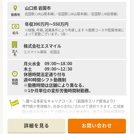
ひとりに対して常に丁寧で温かい対応を心掛けられる方を歓迎
山口県 岩国市
します。
岩国駅 (JR山陽本線)／岩国駅 (JR山陽本線)／岩国駅 (JR岩徳線)
勤務地
【法人特徴について】
年収390万円～550万円
■山口県岩国市内にて調剤薬局を2店舗展開しており、地域住民
※経験、年齢、就業条件により考慮します ※勤務コースや配属地域に
の健やかな暮らしを支える地域密着型の運営を続けている法人
給与
よって変動ございます。 （自
…
です。
■運営する全店舗が車で5分程度の至近距離に点在しているた
株式会社エスマイル
め、薬品の不足や急な欠員時にも即座に助け合える体制が整って
法人
エスマイル薬局 岩国店
います。
名
■社員同士の和を最も重視しており、代表自らがスタッフの声に
月火水金 09：00～18：00
耳を傾ける風通しの良いアットホームな社風が大きな特徴で
木土 09：00～12：30
す。
休憩時間法定通り付与
週40時間シフト勤務制
勤務
時間
※勤務時間は店舗により異なる。
※1か月単位の変形労働時間制勤務。
＼選べる多彩なキャリアコース／（岩国市エリア担当より）
専門職か管理職か、自身の志向に合わせて選択できます。広域展
開の強みを活かした近隣からの応援体制や、適正な評価考課制度
のもとで着実にステップアップが狙えます。
＊------------------------------------------＊
詳細を見る
お問い合わせ
【店舗情報と応需状況について】
■岩国駅より徒歩13分ほどの場所に位置しており、無料駐車場