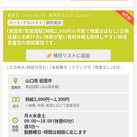
す。
■勤務体制は常勤薬剤師1名に対して事務員が常時3名体制とな
っており、調剤業務に専念しやすい手厚い環境が整っています。
更新日：
2026/08/04
薬剤師求人ID：
326557
【募集背景と求める人物像について】
パート・アルバイト
調剤薬局
■組織の若返りや体制強化を見据えた定期採用を行っており、即
【岩国市/南岩国駅】時給2,300円も可能で残業ほぼなし！近隣
戦力の方はもちろん、人柄を重視した積極的な採用を検討してい
店舗との助け合い体制が整い有給休暇も取得しやすい地域
ます。
密着型の調剤薬局です。
■周囲のスタッフと円滑に連携を取りながら、困った時には互い
に助け合える協調性をお持ちの方を、急募としてお迎えしたい考
検討リストに追加
えです。
■年齢に関わらず幅広い層の薬剤師さんを募集しており、患者様
や地域の方々に明るく丁寧な対応ができる方を求めていらっし
土日休み(相談可含む)
未経験可
ブランク可
残業なし(ほぼなし含む)
ゃいます。
山口県 岩国市
【法人特徴について】
南岩国駅 (JR山陽本線)
勤務地
■山口県岩国市内に計2店舗を展開しており、地域に密着した運
営を続けながら住民の健康を支えている安定した調剤薬局法人
時給2,000円～2,300円
です。
■各店舗が車で5分圏内という非常に近い距離に集まっているた
※経験、年齢、希望に応じて面接決定
給与
め、薬品の在庫不足や急な欠員時にも迅速に助け合える体制があ
月火水金土
ります。
09：00～18：00（休憩60分）
■社員同士の協調性を何よりも大切にしており、代表の家族も事
週3日～
務ラウンダーとして現場を支えるなど、アットホームな社風が特
勤務
時間
勤務曜日・時間は相談に応じます
徴です。