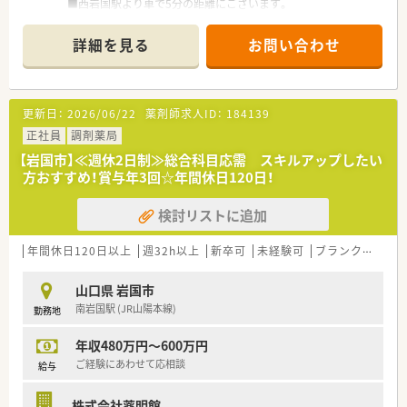
■西岩国駅より車で5分の距離にございます。
サポートを受けながら着実にスキルを身につけられる温かい環
■休憩室にはテレビも完備しています。
境です。
■電子薬歴Gooco、iPadを使用しています。また小型全自動錠剤
詳細を見る
お問い合わせ
分包機リトリア３も導入しています。
＜業務内容＞
■循環器の処方箋を主に受けています。
更新日：
2026/06/22
薬剤師求人ID：
184139
■処方箋枚数は約40枚/日程度です。
正社員
調剤薬局
＜研修制度＞
【岩国市】≪週休2日制≫総合科目応需 スキルアップしたい
■現場の先輩薬剤師より指導を受けて頂きます。
方おすすめ！賞与年3回☆年間休日120日！
＜法人特徴＞
検討リストに追加
■かかりつけや認定などのノルマはありません。
■利用可能な託児所等はありませんが、薬局内の従業員休憩室に
連れてくることは可能です。
年間休日120日以上
週32h以上
新卒可
未経験可
ブランク可
残業
■車通勤もちろんOKです。また最寄りのバス停からも徒歩30
秒！お好みの通勤手段を選んでください。
山口県 岩国市
■電子薬歴や分包機配備しています！効率よく働くことができま
南岩国駅 (JR山陽本線)
勤務地
す
年収480万円～600万円
＜こんな方にもおすすめ＞
■扶養内勤務を希望の方
ご経験にあわせて応相談
給与
■循環器科の調剤経験がある方
■電子薬歴・分包機の利用経験がある方
株式会社薬明館