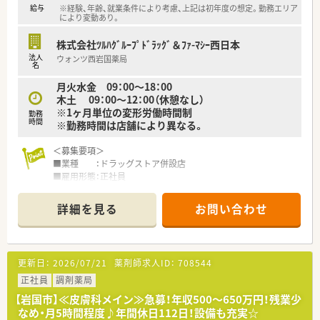
給与
※経験、年齢、就業条件により考慮、上記は初年度の想定。勤務エリア
により変動あり。
株式会社ﾂﾙﾊｸﾞﾙｰﾌﾟﾄﾞﾗｯｸﾞ＆ﾌｧ-ﾏｼｰ西日本
法人
ウォンツ西岩国薬局
名
月火水金 09：00～18：00
木土 09：00～12：00（休憩なし）
※1ヶ月単位の変形労働時間制
勤務
時間
※勤務時間は店舗により異なる。
＜募集要項＞
■業種 ：ドラッグストア併設店
■雇用形態：正社員
■業務内容：薬剤師業務全般
■資格 ：薬剤師免許をお持ちの方（取得見込みの方を含む）
詳細を見る
お問い合わせ
■給与 ：470～600万円
■休日 ：日祝＋その他シフトに準ずる
【求人担当者 オススメポイント】
更新日：
2026/07/21
薬剤師求人ID：
708544
■福利厚生が整っており、勤務終わりに買い物も可能です！（ポイ
活でOK！）
正社員
調剤薬局
【岩国市】≪皮膚科メイン≫急募！年収500～650万円！残業少
＜こんな薬局です＞
なめ・月5時間程度♪年間休日112日！設備も充実☆
■西岩国駅より徒歩8分程度の距離に店舗があります。