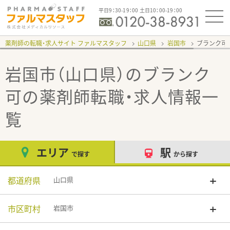
平日9：30-19：00 土日10：00-19：00
薬剤師の転職・求人サイト ファルマスタッフ
山口県
岩国市
ブランク可
岩国市（山口県）のブランク
可
の薬剤師転職・求人情報一
覧
エリア
駅
で探す
から探す
都道府県
山口県
市区町村
岩国市