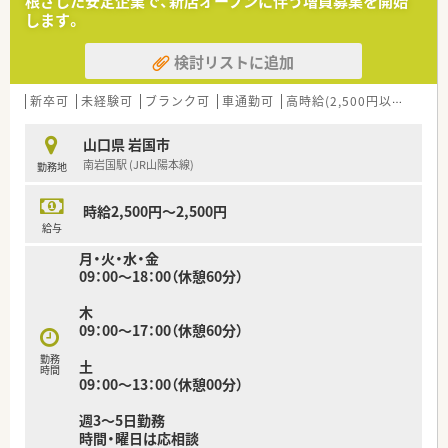
根ざした安定企業で、新店オープンに伴う増員募集を開始
■現場での柔軟な対応力を持ち、チームの一員として共に成長し
します。
ていける薬剤師の方を募集しています。
検討リストに追加
【法人特徴について】
■山口県と広島県を中心に4店舗を展開しており、地域に密着し
た医療活動を長年続けている安定企業です。
新卒可
未経験可
ブランク可
車通勤可
高時給(2,500円以上)
教育
■セルフメディケーション教室や災害支援など、薬局の枠を超え
た社会貢献活動にも積極的に取り組んでいます。
山口県 岩国市
■薬学生の実務実習施設としての認定も受けており、教育体制や
南岩国駅 (JR山陽本線)
勤務地
研修制度が非常に充実している点が魅力です。
【勤務実態について】
時給2,500円～2,500円
■南岩国駅からすぐの距離に店舗があるため、電車通勤はもちろ
給与
ん車での通勤も可能で非常に便利です。
月・火・水・金
■薬剤師3名と事務員2名が在籍しており、互いにサポートし合
09：00～18：00（休憩60分）
う体制が整っているため安心して働けます。
■日曜と祝日が固定でお休みとなるほか、シフト制による休日設
木
定でワークライフバランスを保てます。
09：00～17：00（休憩60分）
勤務
土
時間
09：00～13：00（休憩00分）
週3～5日勤務
時間・曜日は応相談