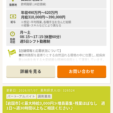
欽明路駅 (JR岩徳線)
勤務地
年収490万円～620万円
月給310,000円～390,000円
給与
※想定・平均残業、各種手当を含んだ総額
※経験・スキルなどにより異なる
月～土
08：15～17：15（休憩60分）
勤務
週5日シフト勤務制
時間
【店舗情報と応需状況について】
■欽明路駅を最寄りとする自然溢れる環境の中に位置し、総病床
数108床を有する大変綺麗な精神科病院として運営しています。
■内科や心療内科および精神科の処方箋を応需しておりますが、
具体的な1日あたりの応需枚数については現在確認中です。
詳細を見る
お問い合わせ
■従業員は全体で150名ほど在籍して日々の業務に取り組んで
おりますが、薬剤師の具体的な配置人数については現在確認中で
す。
更新日：
2026/07/07
薬剤師求人ID：
326524
【募集背景と求める人物像について】
■今回は現在勤務されている方の退職に伴う欠員補充を目的と
パート・アルバイト
調剤薬局
した急募であり、なるべく早くご入職いただける方を求めていま
【岩国市】≪最大時給3,000円≫増員募集・残業ほぼなし 週
す。
1日～週30時間以上もご相談ください♪
■64歳以下の方を幅広く募集しており、これまでのご経験を活