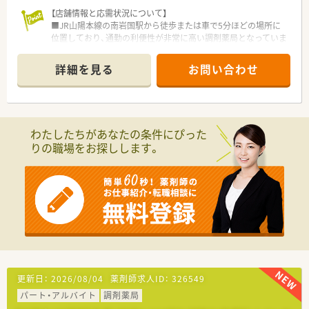
【店舗情報と応需状況について】
■JR山陽本線の南岩国駅から徒歩または車で5分ほどの場所に
位置しており、通勤の利便性が非常に高い調剤薬局となっていま
す。
■応需科目は内科や小児科、皮膚科が中心で、1日あたりの処方
詳細を見る
お問い合わせ
箋枚数は約40枚となっており、無理のないペースで勤務が可能で
す。
■勤務体制は薬剤師が常勤1名、事務員がパート6名で常時3名体
制となっており、事務スタッフによる手厚いサポートが魅力で
す。
わたしたちがあなたの条件にぴった
りの職場をお探しします。
【募集背景と求める人物像について】
■今回は欠員補充による募集となっており、即戦力として周囲と
協力しながら円滑に業務を進められる方を急募しております。
■何よりも協調性を大事にしており、店舗のスタッフや近隣店舗
のメンバーと互いに助け合いながら勤務できる方を求めていま
す。
■電子薬歴やパソコン操作に対応できる方を募集しており、年齢
は問わず幅広い層の薬剤師の方からのご応募をお待ちしていま
す。
【法人特徴について】
更新日：
2026/08/04
薬剤師求人ID：
326549
■山口県岩国市内に2店舗を展開しており、各店舗が車で5分程
パート・アルバイト
調剤薬局
度の距離にあるため、医薬品の不足時なども迅速な連携が可能で