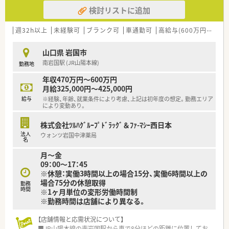
■年齢や経験は問わず、20代から60代まで幅広く受け入れてお
検討リストに追加
り、自分の目指すキャリアを真剣に考えて働きたい方を歓迎しま
す。
■週30時間以上の勤務が可能で、ラストの時間まで対応いただ
週32h以上
未経験可
ブランク可
車通勤可
高給与(600万円以上)
ける方であれば、雇用形態も含めて柔軟な相談を受け付けていま
す。
山口県 岩国市
南岩国駅 (JR山陽本線)
勤務地
【法人特徴について】
■東証プライム上場企業であるスズケングループの一員として、
年収470万円～600万円
中国地方に115店舗を展開する屈指の規模と安定した経営基盤
月給325,000円～425,000円
を誇ります。
給与
※経験、年齢、就業条件により考慮、上記は初年度の想定。勤務エリア
■医療や介護および流通を網羅するグループの総合力を活かし、
により変動あり。
地域インフラとしての役割を担う「健康サポート薬局」の展開に
注力しています。
株式会社ﾂﾙﾊｸﾞﾙｰﾌﾟﾄﾞﾗｯｸﾞ＆ﾌｧ-ﾏｼｰ西日本
■最新の電子天秤一体型鑑査システムなどを積極的に導入して
法人
ウォンツ岩国中津薬局
おり、調剤過誤を未然に防ぐための安全管理体制が非常に充実し
名
ています。
月～金
09：00～17：45
※休憩：実働3時間以上の場合15分、実働6時間以上の
場合75分の休憩取得
勤務
時間
※1ヶ月単位の変形労働時間制
※勤務時間は店舗により異なる。
【店舗情報と応需状況について】
■JR山陽本線の南岩国駅から車で8分ほどの距離に位置してお