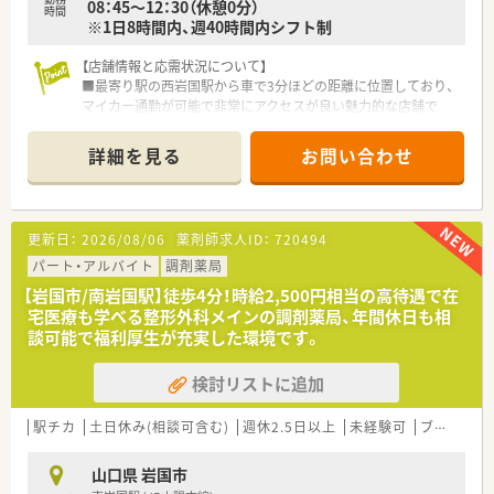
08：45～12：30（休憩0分）
時間
※1日8時間内、週40時間内シフト制
【店舗情報と応需状況について】
■最寄り駅の西岩国駅から車で3分ほどの距離に位置しており、
マイカー通勤が可能で非常にアクセスが良い魅力的な店舗で
す。
■近隣の病院から内科や外科、整形外科の処方箋をメインに応需
詳細を見る
お問い合わせ
しており、地域に根付いた昔ながらの親しみやすい薬局となりま
す。
■1日の処方箋枚数は約50枚から60枚程度となっており、落ち着
いた環境で一人ひとりの患者様とじっくり向き合うことができ
更新日：
2026/08/06
薬剤師求人ID：
720494
ます。
パート・アルバイト
調剤薬局
【募集背景と求める人物像について】
【岩国市/南岩国駅】徒歩4分！時給2,500円相当の高待遇で在
■今回は店舗の体制をさらに強化し、地域の患者様に充実したサ
宅医療も学べる整形外科メインの調剤薬局、年間休日も相
ービスを提供するための前向きな増員募集となっております。
談可能で福利厚生が充実した環境です。
■従業員のライフスタイルを大切にする社風に共感し、周囲のス
タッフと協力しながら長期的に勤務できる方を積極的にていま
検討リストに追加
す。
■新卒の方や未経験の方、ブランクがある方でも受け入れてお
り、前向きに業務へ取り組む意欲的なお人柄の方を大いに歓迎し
駅チカ
土日休み(相談可含む)
週休2.5日以上
未経験可
ブランク可
ます。
山口県 岩国市
想定される業務内容】