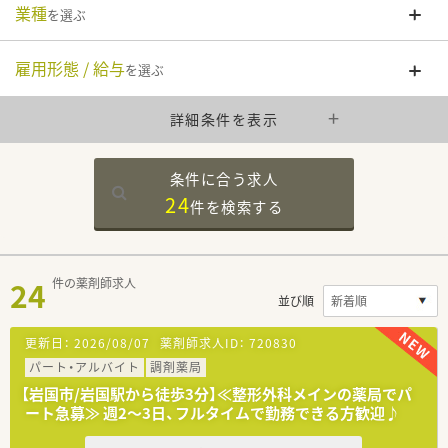
業種
を選ぶ
雇用形態 / 給与
を選ぶ
詳細条件を表示
条件に合う求人
24
件を
検索する
24
件の薬剤師求人
並び順
更新日：
2026/08/07
薬剤師求人ID：
720830
パート・アルバイト
調剤薬局
【岩国市/岩国駅から徒歩3分】≪整形外科メインの薬局でパ
ート急募≫ 週2～3日、フルタイムで勤務できる方歓迎♪