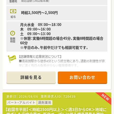
南岩国駅 (JR山陽本線)
勤務地
■近隣の医療機関から持ち込まれる内科や外科、整形外科の処方
箋に基づく正確な調剤業務や監査を責任を持って行っていただ
きます。
時給2,500円～2,500円
■地域にお住まいの患者様に対して、お薬の正しい飲み方や注意
給与
点を分かりやすく説明する丁寧な服薬指導をメインに担当しま
月火水金 09：00～18：00
す。
木 09：00～16：00
■白を基調とした落ち着いた雰囲気の店舗にて、健康に関する
土 09：00～13：00
様々なご相談に応じるなど地域に密着した薬局業務全般を担い
※休憩：実働6時間超の場合45分、実働8時間超の場合
ます。
勤務
時間
60分
※平日のみ、午前中だけでも相談可能です。
【必要スキル・歓迎スキル】
■調剤業務などの経験をお持ちの方はもちろんのこと、未経験や
【店舗情報と応需状況について】
新卒の方でもご応募が可能な懐の深い求人案件となっておりま
■南岩国駅から徒歩4分という好立地にあり、通勤の利便性が非
す。
常に高く毎日の負担が少ない職場環境です。
■過去に薬剤師として働いていたものの長期間のブランクがあ
■近隣の整形外科クリニックをメインに応需しており、1日平均
る方でも、少しずつ業務の感覚を取り戻していけるサポート環境
で約70枚ほどの処方箋を取り扱います。
です。
詳細を見る
お問い合わせ
■リウマチ科の処方箋にも対応しているため、専門性の高い知識
■内科や外科、整形外科の処方箋を応需したご経験がある方は、
を日々の業務の中で深めることが可能です。
即戦力として入社後すぐにご活躍いただける歓迎スキルとなり
ます。
【募集背景と求める人物像について】
更新日：
2026/08/06
薬剤師求人ID：
720439
■今後のさらなる体制強化を目指した増員募集であり、周囲と協
力しながら働ける前向きな方を求めています。
パート・アルバイト
調剤薬局
■新卒の方やブランクがある方も歓迎しており、地域医療に貢献
【岩国市平田】＜時給2500円以上＞＜週3日からOK＞地域に
したいという熱意を何よりも重視します。