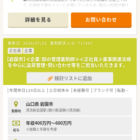
り、広域処方箋をメインに応需しているため、幅広い知識が磨け
ます。
■開局時間は月曜から金曜の17時45分までとなっており、土曜・
詳細を見る
お問い合わせ
日曜・祝日が定休日のため、週末は心身ともにリフレッシュでき
ます。
■最新の監査システムなど調剤設備を積極的に導入しており、リ
スクマネジメントを徹底することで安全な調剤環境を構築して
更新日：
2026/07/23
薬剤師求人ID：
717047
います。
正社員
企業
【募集背景と求める人物像について】
【岩国市】≪企業：卸の管理薬剤師≫≪正社員≫薬事関連法規
■岩国エリアにおける体制強化のための増員募集であり、特に薬
を中心に品質管理・問い合わせ等をご担当いただきます。
局長候補として活躍いただける意欲的な方を急募しておりま
す。
検討リストに追加
■ドラッグストア併設店として地域の健康を支えるため、患者様
やお客様に対して丁寧で明るい接遇を実践できる方を歓迎しま
す。
年間休日120日以上
土日祝休み
未経験可
ブランク可
転勤なし
■調剤未経験の方やブランクがある方も相談可能ですが、まずは
30代後半までの若手から中堅層の方を優先的に募集していま
山口県 岩国市
す。
清流新岩国駅 (錦川鉄道錦川清流線)
勤務地
【法人特徴について】
年収400万円～600万円
■ツルハグループとして中四国エリアで業界最大規模を誇り、年
間15店舗以上の新規出店を継続している非常に安定した企業で
※経験と年齢を考慮
給与
す。