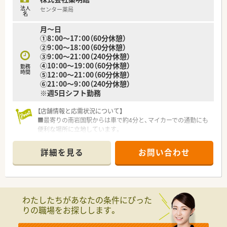
法人
センター薬局
名
月～日
①8：00～17：00（60分休憩）
②9：00～18：00（60分休憩）
③9：00～21：00（240分休憩）
④10：00～19：00（60分休憩）
勤務
時間
⑤12：00～21：00（60分休憩）
⑥21：00～9：00（240分休憩）
※週5日シフト勤務
【店舗情報と応需状況について】
■最寄りの南岩国駅からは車で約4分と、マイカーでの通勤にも
便利な場所に立地しています。
■門前の総合病院より、ほぼ全ての科目の処方箋を1日140枚か
ら最大220枚応需します。
詳細を見る
お問い合わせ
■24時間365日開局しており、地域の救急医療を支える重要な役
割を担っている薬局です。
【募集背景と求める人物像について】
■今回は欠員補充のための募集となり、共に地域医療を支えてい
わたしたちがあなたの条件にぴった
ただける意欲のある方を求めています。
りの職場をお探しします。
■総合病院門前の多忙な環境で、幅広い知識とスキルを習得した
いという向上心のある方。