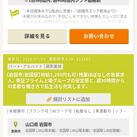
■最新の電子薬歴システム「musubi」やピッキング監査システム
を駆使し、安全で効率的な調剤を遂行します。
＼木日祝休みで公私共に充実！／（岩国市エリア担当より）
■外来業務のほか、店頭でのOTC医薬品の販売や健康相談などを
木曜がお休みなので、平日にしかできない用事もスムーズに済ま
通じて、地域住民の健康増進をサポートします。
せられます。年間休日も120日あり、リフレッシュしながら長く
働きたい方に最適ですよ。
詳細を見る
お問い合わせ
【店舗情報と応需状況について】
■山口県岩国市の中心部に位置しており、周辺にはショッピング
モールや市役所も揃う利便性の高い立地です。
■近隣の耳鼻咽喉科クリニックから処方箋をメインに受けてお
更新日：
2026/07/29
薬剤師求人ID：
322887
り、1日あたり約90枚を応需しています。
■花粉症の季節となる2月から4月頃が繁忙期となりますが、体
パート・アルバイト
調剤薬局
制が整っているため協力して業務に当たります。
【岩国市/岩国駅】時給2,250円も可！残業ほぼなしの急募求
人。東証プライム上場グループの安定感と、週30時間から
【募集背景と求める人物像について】
の柔軟な働き方で私生活も充実します。
■今回は欠員補充のための募集となっており、地域医療に貢献し
たいという意欲のある方を求めています。
検討リストに追加
■家族経営ならではの温かい雰囲気を大切にしているため、周囲
と円滑なコミュニケーションが取れる方が理想です。
■未経験やブランクがある方も歓迎しており、一人ひとりの習熟
未経験可
ブランク可
Ｗワーク可
転勤なし
車通勤可
シフト制
度に合わせて丁寧にフォローを行う方針です。
山口県 岩国市
【法人特徴について】
岩国駅 (JR山陽本線)／岩国駅 (JR山陽本線)／岩国駅 (JR岩徳線)
勤務地
■岩国市内で2店舗を展開する地域密着型の法人で、経営陣との