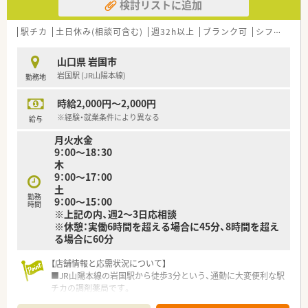
検討リストに追加
駅チカ
土日休み(相談可含む)
週32h以上
ブランク可
シフト制
山口県 岩国市
岩国駅 (JR山陽本線)
勤務地
時給2,000円～2,000円
※経験・就業条件により異なる
給与
月火水金
9：00～18：30
木
9：00～17：00
土
勤務
9：00～15：00
時間
※上記の内、週2～3日応相談
※休憩：実働6時間を超える場合に45分、8時間を超え
る場合に60分
【店舗情報と応需状況について】
■JR山陽本線の岩国駅から徒歩3分という、通勤に大変便利な駅
チカの調剤薬局です。
■主に門前の整形外科クリニックからの処方箋を、1日平均50～