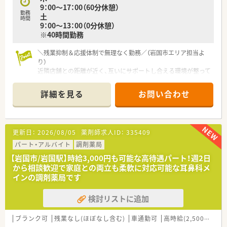
9：00～17：00（60分休憩）
■正社員と事務スタッフがバランス良く配置されており、チーム
勤務
土
ワークを重視した明るい雰囲気の職場です。
時間
9：00～13：00（0分休憩）
■設備投資に積極的で、クリーンベンチや輸液ポンプなど業務の
※40時間勤務
質を高めるための備品が充実しています。
■分からないことがあればすぐに相談できる体制があり、キャリ
アを問わず安心して馴染める温かさです。
＼残業抑制＆応援体制で無理なく勤務／（岩国市エリア担当よ
り）
近隣店舗との距離が近く、互いにサポートし合える環境が整って
います。地域密着型で転居を伴う異動もありませんので、地元で
ワークライフバランスを大切にしたい方に最適です。
詳細を見る
お問い合わせ
【店舗情報と応需状況について】
■南岩国駅から徒歩圏内の好立地にあり、毎日の通勤が非常にス
ムーズで負担が少ない環境です。
更新日：
2026/08/05
薬剤師求人ID：
335409
■近隣の耳鼻咽喉科から1日平均60枚を応需しており、特定の科
目の専門性を高められます。
パート・アルバイト
調剤薬局
■現在は正社員1名と複数のパート薬剤師が在籍し、調剤機器を
【岩国市/岩国駅】時給3,000円も可能な高待遇パート！週2日
活用して効率的に働けます。
から相談歓迎で家庭との両立も柔軟に対応可能な耳鼻科メ
インの調剤薬局です
【募集背景と求める人物像について】
■現在は欠員補充のための急募案件となっており、即戦力として
検討リストに追加
活躍できる方を求めています。
■未経験やブランクがある方も相談可能で、意欲的に新しい業務
へ挑戦できる方を歓迎します。
ブランク可
残業なし(ほぼなし含む)
車通勤可
高時給(2,500円以上)
■患者様一人ひとりに丁寧な投薬を行うことが好きで、地域医療