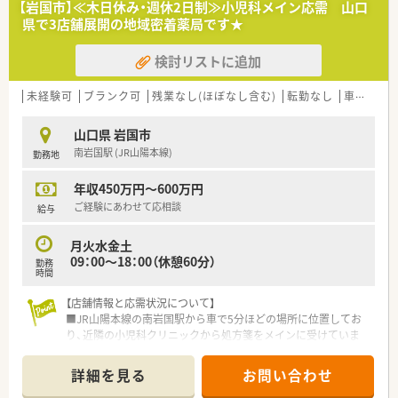
【岩国市】≪木日休み・週休2日制≫小児科メイン応需 山口
な対応を心がけていただける薬剤師の方を募集しています。
県で3店舗展開の地域密着薬局です★
■欠員補充のための募集となっておりますので、即戦力として明
るく元気に職場を盛り上げてくださる方を歓迎いたします。
検討リストに追加
【法人特徴について】
■岩国市内に2店舗をドミナント展開しており、ご家族経営なら
未経験可
ブランク可
残業なし(ほぼなし含む)
転勤なし
車通勤可
ではのアットホームで温かい社風が大きな魅力の法人です。
■経営陣との距離が非常に近く現場の意見が反映されやすいた
山口県 岩国市
め、風通しの良い環境でストレスなく働くことが可能です。
南岩国駅 (JR山陽本線)
勤務地
■地域密着型の「かかりつけ薬局」を目指しており、一人ひとり
の患者様を大切にする丁寧な医療サービスを提供しています。
年収450万円～600万円
【職場環境と雰囲気】
ご経験にあわせて応相談
給与
■正社員とパートの垣根がなく、少人数のアットホームな体制な
ので、困ったことがあればすぐに相談できる温かい環境です。
月火水金土
■駅から徒歩5分と通勤に便利な立地でありながら、車通勤も許
09：00～18：00（休憩60分）
勤務
可されているため、天候に左右されず快適に通うことが可能で
時間
す。
■産休や育休の取得実績も豊富にあり、女性薬剤師の方もライフ
【店舗情報と応需状況について】
ステージの変化を楽しみながら安心して活躍できる職場です。
■JR山陽本線の南岩国駅から車で5分ほどの場所に位置してお
り、近隣の小児科クリニックから処方箋をメインに受けていま
す。
■処方箋枚数は1日平均40枚ほどで、科目構成は小児科が中心で
詳細を見る
お問い合わせ
すが、他にも内科や皮膚科など幅広い内容に対応している店舗で