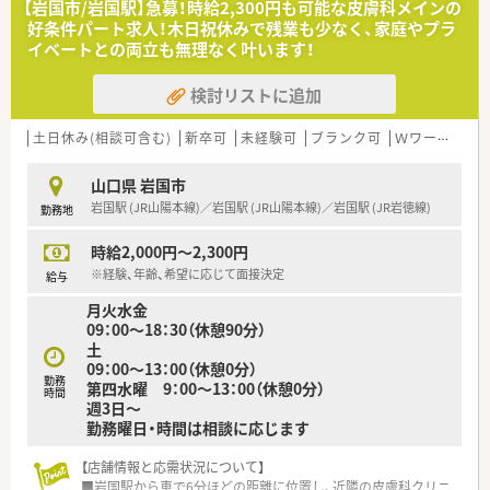
す。
【岩国市/岩国駅】急募！時給2,300円も可能な皮膚科メインの
■代表取締役はパワフルで明るい女性の方が務めており、社員同
好条件パート求人！木日祝休みで残業も少なく、家庭やプラ
士のコミュニケーションやチームワークを非常に大切にしてい
イベートとの両立も無理なく叶います！
ます。
■社長のご子息やご令嬢が店舗事務のラウンダーとして活躍さ
検討リストに追加
れており、家族経営ならではのアットホームな雰囲気がある法人
です。
土日休み(相談可含む)
新卒可
未経験可
ブランク可
Ｗワーク可
山口県 岩国市
岩国駅 (JR山陽本線)／岩国駅 (JR山陽本線)／岩国駅 (JR岩徳線)
勤務地
時給2,000円～2,300円
※経験、年齢、希望に応じて面接決定
給与
月火水金
09：00～18：30（休憩90分）
土
09：00～13：00（休憩0分）
勤務
第四水曜 9：00～13：00（休憩0分）
時間
週3日～
勤務曜日・時間は相談に応じます
【店舗情報と応需状況について】
■岩国駅から車で6分ほどの距離に位置し、近隣の皮膚科クリニ