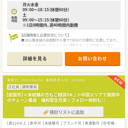
月火水金
があればすぐに相談し解決できるバックアップ体制が整ってい
09：00～18：15（休憩60分）
ます。
土
勤務
09：00～15：15（休憩60分）
時間
※1日8時間内、週40時間内勤務
【店舗情報と応需状況について】
■JR山陽本線の岩国駅から車で7分ほどの場所に位置しており、
マイカーを利用してスムーズに通勤することが可能な立地で
す。
■隣接するクリニックより皮膚科の処方箋をメインに1日平均
詳細を見る
お問い合わせ
110枚ほど応需しており、冬場や繁忙期も協力して対応していま
す。
■現在は産休中のスタッフやヘルプを含めて常時2名から3名体
制を維持しており、調剤事務3名と共に円滑に業務を回していま
更新日：
2026/08/04
薬剤師求人ID：
322888
す。
正社員
調剤薬局
【募集背景と求める人物像について】
【岩国市】≪未経験の方もご相談OK♪≫中国エリアで展開中
■欠員補充と将来を見据えた世代交代を目的としており、地域医
のチェーン薬局 福利厚生充実☆フォロー体制も◎
療に貢献しながら長く一緒に働いていただける方を急募してい
ます。
検討リストに追加
■何よりもチームワークと協調性を大切にしているため、周囲の
スタッフと互いに助け合いながら業務に取り組める方を求めて
います。
週32h以上
新卒可
未経験可
ブランク可
車通勤可
住宅補助(手当)あり
■皮膚科門前の多忙な環境であっても焦ることなく、患者様一人