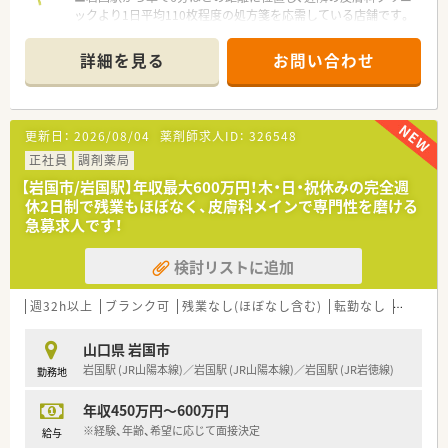
ックより1日平均110枚程度の処方箋を応需している店舗です。
■処方箋の約9割以上が皮膚科メインとなっており、特定の科目
を集中的に学びながら、スピーディーかつ正確な調剤スキルが磨
詳細を見る
お問い合わせ
けます。
■薬剤師は常時2名から3名体制を予定しており、60代のベテラ
ンから若手まで幅広い層が協力し合って業務を分担していま
す。
更新日：
2026/08/04
薬剤師求人ID：
326548
【募集背景と求める人物像について】
正社員
調剤薬局
■即戦力として活躍いただける方を急募しています。
【岩国市/岩国駅】年収最大600万円！木・日・祝休みの完全週
■周囲とのコミュニケーションを大切にし、お互いに助け合いな
休2日制で残業もほぼなく、皮膚科メインで専門性を磨ける
がら円滑に業務を進められる協調性のある方を強く求めていま
急募求人です！
す。
■電子薬歴の導入やPC操作が必要な業務があるため、基本的な
検討リストに追加
デジタルツールの操作に抵抗がなくスムーズに対応できる方を
募集します。
週32h以上
ブランク可
残業なし(ほぼなし含む)
転勤なし
車通勤
【法人特徴について】
■山口県岩国市内にて地域密着型の2店舗を展開しており、各店
山口県 岩国市
舗が車で5分圏内にあるため医薬品の融通や応援体制が非常に強
岩国駅 (JR山陽本線)／岩国駅 (JR山陽本線)／岩国駅 (JR岩徳線)
勤務地
固です。
■社長のご子息が事務スタッフのラウンダーとして各店をサポ
年収450万円～600万円
ートしており、家族経営ならではの風通しの良さと安定感がござ
います。
※経験、年齢、希望に応じて面接決定
給与
■社員同士の協調性を何よりも重んじる社風であり、困ったこと