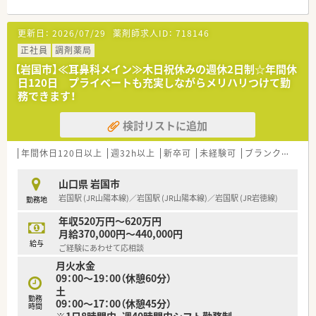
完備のため毎日のマイカー通勤が非常に快適です。
■いなだ泌尿器科クリニックなど近隣の医療機関より、泌尿器科
更新日：
2026/07/29
薬剤師求人ID：
718146
と皮膚科の処方箋をメインに受けています。
■処方箋枚数は1日平均40枚から50枚ほどで、多いときでも約
正社員
調剤薬局
70枚と、落ち着いて調剤に専念できる環境です。
【岩国市】≪耳鼻科メイン≫木日祝休みの週休2日制☆年間休
日120日 プライベートも充実しながらメリハリつけて勤
【募集背景と求める人物像について】
務できます！
■スタッフの退職に伴う組織の体制維持に向けた欠員補充であ
り、即戦力として貢献できる方を急募しています。
検討リストに追加
■自分自身の目指すキャリア像を明確に持ち、周囲のスタッフと
協調性を保ちながら元気に就業いただける方。
■患者様一人ひとりに対して「えがお」の親身な対応ができ、温
年間休日120日以上
週32h以上
新卒可
未経験可
ブランク可
転
かい服薬指導を心掛けられる方を募集します。
山口県 岩国市
【法人特徴について】
岩国駅 (JR山陽本線)／岩国駅 (JR山陽本線)／岩国駅 (JR岩徳線)
勤務地
■東証プライム上場スズケングループの一員として、中国地方に
116店舗を展開する中国エリア屈指の調剤チェーンです。
年収520万円～620万円
■無理な店舗展開は行わない健全な運営を基本とし、医療や介護
月給370,000円～440,000円
と連携した地域包括ケアの構築に注力しています。
給与
ご経験にあわせて応相談
■全店舗にPOSレジや電子天秤一体型鑑査システムなどの最新
月火水金
機器を導入し、調剤過誤の防止に努めています。
09：00～19：00（休憩60分）
土
【想定される業務内容】
勤務
09：00～17：00（休憩45分）
■処方箋に基づく正確な外来調剤、鑑査、および泌尿器科や皮膚
時間
※1日8時間内、週40時間内シフト勤務制
科を中心とした患者様への服薬指導を行います。