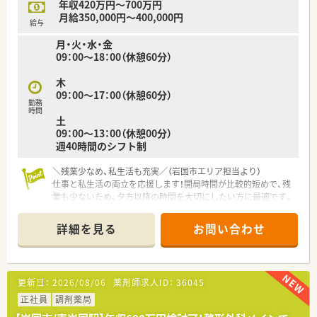
年収420万円～700万円
【求人情報について】
月給350,000円～400,000円
■パート採用でも時給2,500円からの高待遇となっており、これ
給与
までの経験を活かして安定した収入が得られます。
月・火・水・金
■18時までの終業となっているため、夜間の勤務を避けたい方
09：00～18：00（休憩60分）
やプライベートな時間を大切にしたい方に最適です。
■教育制度が充実しており、未経験の方やブランクがある方でも
木
安心して業務に慣れていける環境が整っています。
09：00～17：00（休憩60分）
勤務
時間
土
09：00～13：00（休憩00分）
週40時間のシフト制
＼残業少なめ、私生活も充実／（岩国市エリア担当より）
仕事と私生活の両立を応援します！開局時間が比較的短めで、残
業も少ないため、夕方以降の時間を大切にしたい方に最適です。
【店舗情報と応需状況について】
詳細を見る
お問い合わせ
■南岩国駅から車で10分の立地にあり、内科や小児科をメイン
に1日平均70枚ほどの処方箋を受け付けています。
■地域のクリニックとの連携が非常に強く、幅広い年齢層の患者
様に対して丁寧な服薬指導を実践できる環境です。
更新日：
2026/08/06
薬剤師求人ID：
36045
■在宅医療にも注力しており、クリーンベンチなどの設備を完備
して24時間体制で地域医療を支えています。
正社員
調剤薬局