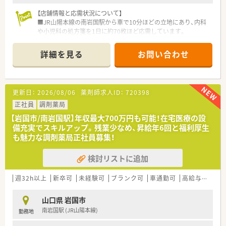
【店舗情報と応需状況について】
■JR山陽本線の南岩国駅から車で10分ほどの立地にあり、内科
や小児科の処方箋を1日に約70枚ほど応需しています。
■特定のクリニックの門前薬局として機能しており、近隣にお住
まいの多様な患者様との対話を大切にする店舗です。
詳細を見る
お問い合わせ
■薬剤師は正社員2名とパート1名の計3名体制で運営しており、
在宅業務への積極的な取り組みも大きな特徴です。
【募集背景と求める人物像について】
更新日：
2026/08/06
薬剤師求人ID：
720398
■今秋に由宇駅付近への新店舗開局を予定しており、組織体制の
さらなる強化を図るために新しい仲間を急募しています。
正社員
調剤薬局
■患者様一人ひとりに寄り添った丁寧な服薬指導ができる、誠実
【岩国市/南岩国駅】年収最大700万円も可能！在宅医療の設
な人柄と意欲をお持ちの薬剤師の方を歓迎いたします。
備充実でスキルアップ。残業少なめ、昇給年6回と福利厚生
■経験の有無やブランクは問いませんので、地域医療に貢献した
も魅力な調剤薬局正社員募集！
いという強い想いを持つ方を積極的に採用いたします。
検討リストに追加
【法人特徴について】
■山口県と広島県に計4店舗を展開しており、愛と安心を届ける
という理念のもとで地域密着型の運営を続けています。
週32h以上
新卒可
未経験可
ブランク可
車通勤可
高給与(600万円以上)
■在宅医療に特化した強みを持ち、24時間対応のサポート体制
を整えることで地域の健康を多角的に支えています。
山口県 岩国市
■医療DXへの取り組みが非常に早く、マイナンバーカードの活
南岩国駅 (JR山陽本線)
勤務地
用や電子処方箋の導入をいち早く進めている法人です。