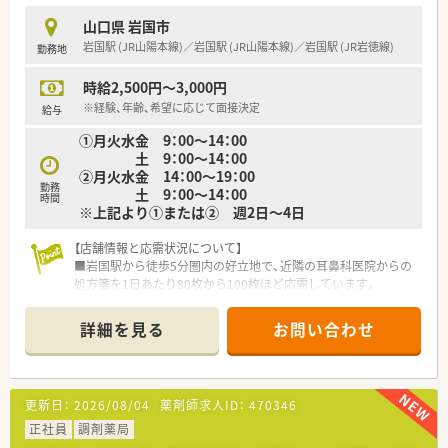
に貢献したい方に最適です。
山口県 岩国市
岩国駅 (JR山陽本線)／岩国駅 (JR山陽本線)／岩国駅 (JR岩徳線)
勤務地
【法人特徴について】
■岩国市を中心に店舗を展開しており、地域に深く根差した運営
時給2,500円～3,000円
を行っている安定した法人です。
■在宅医療に大きな強みを持ち、無菌調剤が可能な設備など他薬
※経験、年齢、希望に応じて面接決定
給与
局にはない魅力が満載です。
①月火水金 9：00～14：00
■災害時支援活動や健康教室の開催など、薬局の枠を超えた社会
土 9：00～14：00
貢献にも積極的に取り組みます。
②月火水金 14：00～19：00
勤務
土 9：00～14：00
【職場環境と雰囲気】
時間
※上記より①または② 週2日～4日
■ベテランのパート薬剤師が在籍しているため、不明な点もすぐ
に相談できる安心の環境です。
【店舗情報と応需状況について】
■医療DXを推進しており、オンライン資格確認や電子処方箋の
■岩国駅から徒歩5分圏内の好立地で、近隣の耳鼻科医院からの
活用により業務が円滑です。
処方箋を1日あたり80枚から100枚ほど応需しています。
■「愛と安心をそばに」というスローガンのもと、スタッフ同士
■薬剤師は正社員3名とパート2名が在籍しており、事務員2名と
も協力し合う温かい職場です。
共に協力し合いながら日々の業務に取り組んでいます。
詳細を見る
お問い合わせ
■山口県岩国市に根差した薬局として、地域住民の健康を支える
ために耳鼻科やアレルギー科の調剤を丁寧に行っています。
【募集背景と求める人物像について】
更新日：
2026/08/04
薬剤師求人ID：
470346
■今回の募集は経営陣の負担軽減を目的とした急募であり、週1
日の短時間からでも柔軟に対応いただける方を求めています。
正社員
調剤薬局
■年齢や経験は問わず、地域の方々に優しく寄り添いながら誠実