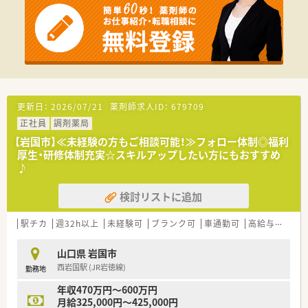
■大規模なチームの一員として、周囲と協調しながら円滑に業務
を進められる方を歓迎します。
【法人特徴について】
■山口県を中心に中国地方4県で40店舗以上を展開する、地域に
おけるリーディングカンパニーです。
■「心地の良い薬局づくり」を理念に掲げ、患者様はもちろんの
こと、従業員の満足度も追求しています。
■最新鋭の調剤ロボットや無菌調剤室など、設備投資を惜しま
更新日：
2026/07/21
薬剤師求人ID：
679709
ず、働きやすい環境を整備しています。
正社員
調剤薬局
【求人情報について】
【岩国市】≪未経験の方もご相談可能！≫フォロー体制◎福利
■これまでのご経験や能力を正当に評価し、年収480万円から
厚生・研修体制充実☆スキルアップしたい方にもおすすめ
600万円の好条件をご提示します。
♪
■薬剤師には年3回（4月・8月・12月）賞与が支給され、会社への貢
献がしっかり還元されます。
検討リストに追加
■月上限5万円の借上げ社宅制度や住宅手当など、生活を支える
福利厚生が充実しています。
駅チカ
週32h以上
未経験可
ブランク可
車通勤可
高給与(600万円以上)
山口県 岩国市
西岩国駅 (JR岩徳線)
勤務地
年収470万円～600万円
月給325,000円～425,000円