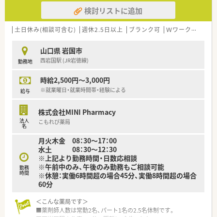
かして病院での調剤や病棟業務に前向きに取り組める方を歓迎
検討リストに追加
します。
■精神科領域での業務経験がない未経験の方や、しばらく現場を
離れていたブランクのある方からのご応募も積極的にお待ちし
土日休み(相談可含む)
週休2.5日以上
ブランク可
Ｗワーク可
残業
ています。
山口県 岩国市
【想定される業務内容】
西岩国駅 (JR岩徳線)
勤務地
■院内の医師から発行される処方箋に基づく正確な調剤業務や
監査、そして患者様に対する丁寧で分かりやすい服薬指導を行い
時給2,500円～3,000円
ます。
■病棟業務に携わり、入院されている患者様のお薬の管理や効果
※就業曜日・就業時間帯・経験による
給与
の確認を行いながら、他職種と連携して治療をしっかりとサポー
トします。
株式会社MINI Pharmacy
■内科や心療内科、精神科のお薬に関する専門的な知識を深め、
法人
こもれび薬局
患者様が安心して治療に臨めるよう薬剤師の視点から貢献しま
名
す。
月火木金 08：30～17：00
水土 08：30～12：30
【職場環境と雰囲気】
※上記より勤務時間・日数応相談
■自然に囲まれた大変綺麗で落ち着いた環境の病院であるため、
※午前中のみ、午後のみ勤務もご相談可能
勤務
スタッフ一同が心身ともにゆとりを持って業務に取り組んでい
時間
※休憩：実働6時間超の場合45分、実働8時間超の場合
ます。
60分
■夜勤や残業がほとんどないため、仕事とご家庭のバランスを上
手にとりながら、和やかな雰囲気の中で働くことができる職場で
＜こんな薬局です＞
す。
■薬剤師人数は常勤2名、パート1名の2.5名体制です。
■勉強会などが定期的に開催されており、未経験の方でも周囲の