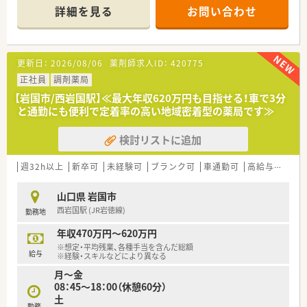
60枚応需しています。
詳細を見る
お問い合わせ
■在宅医療（居宅・施設）にも積極的に取り組んでおり、地域医療
に深く貢献できる環境です。
【法人特徴について】
更新日：
2026/08/06
薬剤師求人ID：
420775
■岩国市内に2店舗を展開し、地域のかかりつけ薬局として住民
の健康を支えています。
正社員
調剤薬局
■24時間の電話対応や麻薬処方の応需など、地域の医療ニーズ
【岩国市/西岩国駅】≪最大年収620万円も目指せる！車で3分
に幅広く応える体制を整えています。
と通勤にも便利で定着率の高い地域密着型の薬局です≫
■門前だけでなく広域処方にも対応できるよう、豊富な品目数の
医薬品を取り揃えています。
検討リストに追加
週32h以上
新卒可
未経験可
ブランク可
車通勤可
高給与(600万円以上)
山口県 岩国市
西岩国駅 (JR岩徳線)
勤務地
年収470万円～620万円
※想定・平均残業、各種手当を含んだ総額
給与
※経験・スキルなどにより異なる
月～金
08：45～18：00（休憩60分）
土
勤務