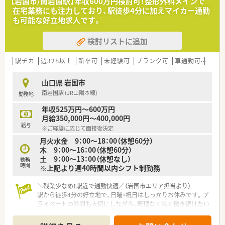
【岩国市/南岩国駅】年収600万円検討可！整形外科メインで
【募集背景と求める人物像について】
在宅業務にも注力しており、駅徒歩4分に加えマイカー通勤
■事業拡大とサービス向上のための増員募集となっており、地域
も可能な好立地求人です。
貢献に意欲を持って取り組める方を求めています。
■在宅医療に興味がある方や、患者様一人ひとりの生活に寄り添
検討リストに追加
った丁寧な対応を大切にできる方を歓迎します。
■チームワークを重視して周囲と協力しながら、より質の高い医
療サービスの提供を目指せる薬剤師を募集しています。
駅チカ
週32h以上
新卒可
未経験可
ブランク可
車通勤可
高給与
【法人特徴について】
山口県 岩国市
■山口県と広島県に店舗を展開しており、地域密着型の運営を強
南岩国駅 (JR山陽本線)
勤務地
みとして患者様から厚い信頼を得ている会社です。
■24時間対応の在宅訪問サービス体制を構築しており、地域の
年収525万円～600万円
ケアマネジャーとも強固な連携体制を築いています。
月給350,000円～400,000円
■最新の医療システムや設備投資を積極的に行い、時代のニーズ
給与
※ご経験に応じて面接後決定
に合わせた質の高い調剤業務を追求しています。
月火水金 9：00～18：00（休憩60分）
木 9：00～16：00（休憩60分）
【求人情報について】
土 9：00～13：00（休憩なし）
■正社員として勤務薬剤師を募集しており、年収は経験やスキル
勤務
時間
※上記より週40時間以内シフト制勤務
を考慮して420万円から700万円となります。
■昇給は年に6回と細かく設定されており、日々の努力や成長が
しっかりと給与に反映される評価制度が魅力です。
＼残業少なめ！駅近で通勤快適／（岩国市エリア担当より）
■未経験の方やブランクがある方の応募も可能で、退職金制度と
駅から徒歩4分の好立地で、日曜・祝日はしっかりお休みです。プ
いった福利厚生も充実しています。
ライベートの時間も大切にしながら、無理なく長く働き続けたい
方にぴったりの職場ですよ。