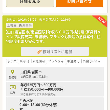
詳細を見る
お問い合わせ
【店舗情報と応需状況について】
■南岩国駅から徒歩4分とアクセスが非常に良く、毎日の通勤に
よるストレスを最小限に抑えられる立地です。
■近隣にある整形外科のクリニックから、1日あたり平均で70枚
更新日：
2026/08/06
薬剤師求人ID：
22960
ほどの処方箋を安定的に応需しています。
■薬剤師は正社員3名とパート1名の体制で、お互いに協力しな
正社員
調剤薬局
がら円滑に業務を進められる環境です。
【山口県岩国市/南岩国駅】年収６００万円検討可！耳鼻科メ
インで設備充実。未経験やブランクも歓迎の急募案件。住
【募集背景と求める人物像について】
宅制度もあり安心です。
■さらなる地域医療への貢献と体制強化を目的として、新しくチ
ームに加わってくださる方を募集します。
検討リストに追加
■患者様一人ひとりの生活に寄り添い、周囲のスタッフと協調性
を持って働ける方を心より求めています。
■新卒の方やブランクがある方も歓迎しており、地域のために働
駅チカ
新卒可
未経験可
ブランク可
車通勤可
高給与(600万円以上)
きたいという意欲を何よりも重視します。
山口県 岩国市
【法人特徴について】
南岩国駅 (JR山陽本線)
勤務地
■山口県と広島県に店舗を展開しており、地域に根差した安心の
医療提供をモットーとしている法人です。
年収525万円～600万円
■在宅医療に非常に強く、24時間対応の体制や最新の設備を整
月給350,000円～400,000円
えることで地域の健康を支え続けています。
給与
※ご経験に応じて面接後決定
■災害時支援活動やセルフメディケーション教室の開催など、薬
月火水金
局の枠を超えた社会貢献に積極的です。
9：00～18：00（60分休憩）
木
【職場環境と雰囲気】