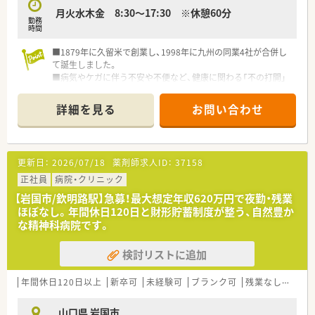
■地域の「トータルヘルスケアステーション」を目指し、全ての
月火水木金 8:30～17:30 ※休憩60分
ドラッグストアを調剤併設店にするという高い目標を掲げてい
勤務
ます。
時間
■中国・九州エリアに300店舗以上を展開しているため、ご自宅
から無理のない範囲での勤務エリア設定が可能となっておりま
■1879年に久留米で創業し、1998年に九州の同業4社が合併し
す。
て誕生しました。
■病気やケガに伴う不安や不便など、健康に関わる「不の打開」
を理念に掲げています。
■基準家賃の約8割を負担する手厚い住宅手当や借上社宅制度で
詳細を見る
お問い合わせ
社員の生活を支えます。
■土日祝日休みや有給取得を促すリフレッシュ休暇など、働きや
すい環境が整っています。
■NPO法人を継続支援し、地域医療の連携強化と住民への健康
更新日：
2026/07/18
薬剤師求人ID：
37158
啓発を推進しています。
■自治体や医師会などと協働して、地域社会での健康増進や重症
正社員
病院・クリニック
化予防に取り組んでいます。
【岩国市/欽明路駅】急募！最大想定年収620万円で夜勤・残業
■障害者スポーツ選手の雇用や活動支援などを通じ、活力ある共
ほぼなし。年間休日120日と財形貯蓄制度が整う、自然豊か
生社会づくりに貢献します。
な精神科病院です。
■災害時でも医薬品を安定供給するため、徹底した事業継続計画
と防災訓練を実施しています。
検討リストに追加
年間休日120日以上
新卒可
未経験可
ブランク可
残業なし(ほぼなし含む)
山口県 岩国市