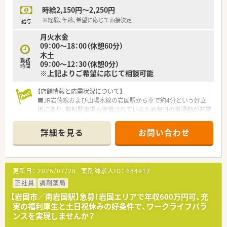
距離が近く意見が通りやすい風通しの良さが魅力です。
時給2,150円～2,250円
■ヒューマンエラーを防ぐために最新の監査システムや自動分
包機を積極的に導入し、安全な医療提供に努めています。
※経験、年齢、希望に応じて面接決定
給与
■小規模な組織だからこそ柔軟な対応が可能であり、いざという
月火水金
時も法人全体で助け合う文化が根付いています。
09：00～18：00（休憩60分）
木土
【想定されるキャリアイメージ】
勤務
09：00～12：30（休憩0分）
■耳鼻科領域における深い専門知識を習得することで、特定の診
時間
※上記よりご希望に応じて相談可能
療科に強い薬剤師としてのキャリアを築けます。
■経営陣と近い距離で働くことで、薬局運営のノウハウを間近で
【店舗情報と応需状況について】
学びながら多角的な視点を養うことが可能です。
■JR岩徳線および山陽本線の岩国駅から車で約4分という好立
■研修制度や勉強会が充実しており、未経験からでも着実にステ
地にあり、無料駐車場も完備されているため毎日の車通勤が非常
ップアップして現場の核として活躍いただけます。
に快適です。
■主な応需科目は泌尿器科と皮膚科であり、1日あたりの処方箋
詳細を見る
お問い合わせ
枚数は平均40枚から50枚程度で、多い日には約70枚に達しま
す。
■人員体制は薬剤師3名と事務員1名の構成で、30代から60代ま
で幅広い層が在籍しており、通常は薬剤師2名体制で運営してい
更新日：
2026/07/28
薬剤師求人ID：
684912
ます。
正社員
調剤薬局
【募集背景と求める人物像について】
【岩国市／南岩国駅】急募！岩国エリアで年収600万円可、充
■2026年3月末に退職するスタッフが発生したため急募してお
実の福利厚生と土日祝休みの好条件で、ワークライフバラ
り、地域医療を支える一員として即戦力で活躍できる方を求めて
ンスを実現しませんか？
います。