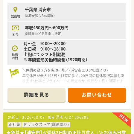
定着しており、明るく風通しの良い職場環境です。
千葉県 浦安市
【職場環境と雰囲気】
新浦安駅 (JR京葉線)
勤務地
■調剤室には常勤3名の薬剤師が在籍しており、大手チェーンな
らではの充実した人員配置のもとで業務を行えます。
年収450万円～600万円
■全店舗に錠剤監査システムや音声入力システムなどの最新機
器を完備し、過誤防止と徹底した機械化を図っています。
※経験などを考慮し決定
給与
■システム化によって作業効率を大幅に向上させているため、薬
月～金 9：00～20：00
剤師の本質である対人業務へしっかりと集中できます。
土日祝 9：00～18：00
上記にてシフト制勤務
【こんな取り組みをしています】
勤務
時間
※年間変形労働時間制（1920時間）
■サプリメントバーやヘルスケアラウンジの導入など、健康寿命
を延ばすための次世代店舗を次々と展開しています。
＼理想の働き方を実現可能／（浦安市エリア担当より）
■育児時短勤務はお子様が小学校6年生の学年末まで利用でき、
年間休日が最大125日と非常に多く、20日間の連休取得実績もあ
1日6時間勤務での無理のない働き方を推奨しています。
ります！仕事とプライベートを両立させ、無理なく長く活躍でき
■退職後の3年間であれば同じ資格のままでいつでも再入社を可
る環境がしっかり整っています！
能とする、独自の「再雇用ライセンス制度」があります。
詳細を見る
お問い合わせ
【店舗情報と応需状況について】
■JR京葉線の新浦安駅から徒歩2分ほどの好立地にある、通いや
すさ抜群の大型商業施設内にある調剤併設型店舗です。
■近隣の大学病院からの処方箋をメインに扱いながら、面対応で
更新日：
2026/08/07
薬剤師求人ID：
556399
1日あたり100〜150枚の幅広い処方箋を受け付けます。
■待合室は10名ほどの広さですが、多様な医療機関から老若男
正社員
ドラッグストア(調剤あり)
女問わず多くの患者様が来局されるため活気があります。
★急募★【浦安市】≪週休3日制の正社員求人♪≫お休み日数