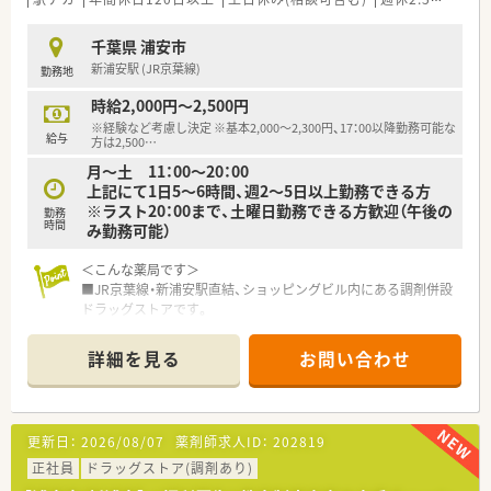
■自由度が高くチャレンジ精神を尊重する社風であり、社内公募
制を通じて様々な職種へキャリアを広げることが可能です。
千葉県 浦安市
新浦安駅 (JR京葉線)
勤務地
【こんな取り組みをしています】
■サプリメントバーやヘルスケアラウンジを設け、薬剤師や栄養
時給2,000円～2,500円
士が連携して多角的な視点からお客様の健康を管理していま
※経験など考慮し決定 ※基本2,000～2,300円、17：00以降勤務可能な
す。
給与
方は2,500
…
■育児休業からの復帰率が96％を達成しており、子育て世代の
月～土 11：00～20：00
薬剤師がキャリアを中断することなく働ける環境を整えていま
上記にて1日5～6時間、週2～5日以上勤務できる方
す。
※ラスト20：00まで、土曜日勤務できる方歓迎（午後の
■認定薬剤師の取得を推進しており、オンライン学習システムを
勤務
時間
み勤務可能）
活用した費用を会社が全額負担する支援を行っています。
＜こんな薬局です＞
【やりがい/おすすめポイント】
■JR京葉線・新浦安駅直結、ショッピングビル内にある調剤併設
■大手ドラッグストアチェーンの強みを活かし、福利厚生や充実
ドラッグストアです。
した各種お祝い、割引制度の恩恵を受けながら働けます。
■面対応で幅広い処方を応需しており、処方箋枚数は1日60～70
■アニバーサリー休暇や特別休暇など豊富な休暇制度が整って
枚程です。
おり、大切な記念日や行事を最優先にできる点が魅力です。
詳細を見る
お問い合わせ
■ラスト20：00まで勤務できる方を募集しております。1日4時
■眼科や産婦人科といった専門性の高い処方にじっくり触れる
間以上、週2日以上勤務できる方是非ご応募ください。
ことができ、落ち着いた環境でスキルを高めていけます。
平日のみの勤務も可能ですので、土日祝休みをご希望の方にも
おすすめです。
更新日：
2026/08/07
薬剤師求人ID：
202819
■17：00以降は時給2,500円もご相談可！
高時給希望の方必見の希少なパート募集です。
正社員
ドラッグストア(調剤あり)