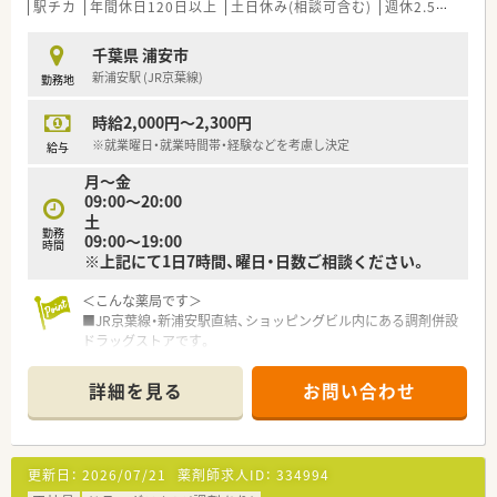
■調剤薬局やドラッグストアなど多角的な店舗展開を行ってい
駅チカ
年間休日120日以上
土日休み(相談可含む)
週休2.5日以上
る歴史ある企業です。
■大手グループの一員として経営基盤が安定しており、長期的な
千葉県 浦安市
キャリア形成が可能な環境が整っています。
新浦安駅 (JR京葉線)
勤務地
■調剤部門の売上規模が大きく、専門性を高めながらも多職種と
連携して地域医療を支えています。
時給2,000円～2,300円
※就業曜日・就業時間帯・経験などを考慮し決定
給与
月～金
09:00〜20:00
土
勤務
09:00〜19:00
時間
※上記にて1日7時間、曜日・日数ご相談ください。
＜こんな薬局です＞
■JR京葉線・新浦安駅直結、ショッピングビル内にある調剤併設
ドラッグストアです。
■面対応で幅広い処方を応需しており、処方箋枚数は1日60～70
枚程です。
詳細を見る
お問い合わせ
＜こんな会社です＞
■1935年創業、調剤薬局・調剤併設型ドラッグストア・ドラッグ
ストアの3つの業態で店舗を展開しております。
更新日：
2026/07/21
薬剤師求人ID：
334994
■大学病院、総合病院門前からクリニックモールや駅中店舗な