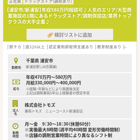
ど、バリエーションのある店舗展開をしており、様々な経験を積
正社員
ドラッグストア(調剤あり)
むことができます。
【浦安市/新浦安】年収580万円相談可♪人気のエリア/大型商
■調剤専門薬剤師、併設店勤務、OTC販売専従と勤務先のご相談
業施設の1階にあるドラッグストア/調剤併設店/業界トップ
が可能で、入社後の変更も柔軟にご対応いただけます◎
クラスの大手企業♪
■1人当たりの処方箋枚数は平均20枚以下の店舗が多く、投薬に
もしっかりと時間が掛けられる環境がございます。
検討リストに追加
＜社風・教育体制＞
■人事異動は無理な配置はなく、相談の中で決めれる社風がござ
駅チカ
週32h以上
認定薬剤師取得支援あり
教育制度あり
シフト
います！
■年1回の上長との面談があり、相談しやすい環境です♪
千葉県 浦安市
■社内専門資格や薬剤師様向けe－ラーニングなどもあるため、
新浦安駅 (JR京葉線)
勤務地
勉強のできる環境も整っています◎
■中途入社の方にはOJT研修が基本！
年収470万円～580万円
社内資格を保有されている社員の方々を中心にしっかりと教育・
月給330,000円～400,000円
研修を行っていただけます！
給与
※経験・年齢などにより面接後決定
上記は調剤薬局5年以上経験者の想定年収
株式会社トモズ
法人
薬局トモズ ニューコースト新浦安店
名
月～金 9：30～18：30（休憩60分）
※実働最大8時間（週平均40時間 変形労働時間制）
勤務
※店舗の調剤営業時間により異なるシフト制
時間