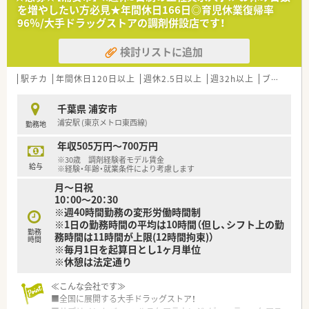
を増やしたい方必見★年間休日166日◎育児休業復帰率
【法人特徴について】
96％/大手ドラッグストアの調剤併設店です！
■国内の小売業においてトップクラスのシェアを誇り、世界でも
事業を展開している大手グローバル企業です。
検討リストに追加
■商業施設を地域医療の拠点として位置づけ、調剤を核としたト
ータルな健康サポートを行う先進的な企業です。
■ヘルス＆ビューティーケア事業を重要事業に掲げ、地域ニーズ
駅チカ
年間休日120日以上
週休2.5日以上
週32h以上
ブランク可
を先取りするステーション化を目指しています。
千葉県 浦安市
【想定されるキャリアイメージ】
浦安駅 (東京メトロ東西線)
勤務地
■入社後は調剤やOTCの現場でしっかり経験を積み、薬剤師とし
ての対応力やカウンセリング力を身につけます。
年収505万円～700万円
■管理薬剤師としてマネジメントを経験した後は、在宅や教育、
※30歳 調剤経験者モデル賃金
バイヤー、企画開発など専門業務に就くことが可能です。
給与
※経験・年齢・就業条件により考慮します
■社内公募制度や自己申告制度、ポイント面談などを通じて、自
月～日祝
分が進みたいキャリアに誰でも挑戦できる環境です。
10：00～20：30
※週40時間勤務の変形労働時間制
【こんな方にオススメ】
※1日の勤務時間の平均は10時間（但し、シフト上の勤
■年間休日が120〜125日ありプライベートの時間もしっかり確
勤務
務時間は11時間が上限(12時間拘束)）
保できるため、オンオフのメリハリをつけたい方です。
時間
※毎月1日を起算日とし1ヶ月単位
■ビジネススクール制度を利用して、マーケティングや経営管理
※休憩は法定通り
など調剤以外のビジネススキルも学びたい方です。
■手厚い社宅手当や総合共済会など、大手ならではの安定した福
≪こんな会社です≫
利厚生のもとで安心して長く働きたい方におすすめです。
■全国に展開する大手ドラッグストア！