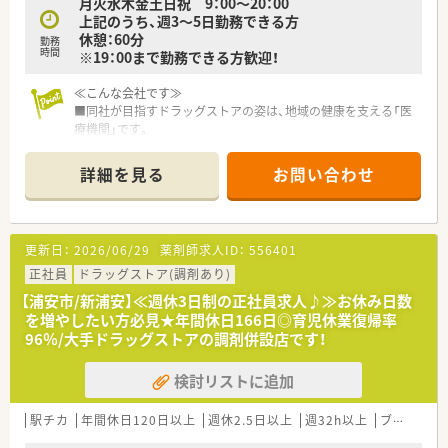
月火水木金土日祝 9：00～20：00
まで可能です。(1日6時間勤務)
上記のうち、週3～5日勤務できる方
■再雇用ライセンス制度あり(退職後3年間であれば、同資格での
休憩：60分
再入社可能)
勤務
時間
※19：00まで勤務できる方歓迎！
≪自由度が高くチャレンジしやすい社風≫
≪こんな会社です≫
■チャレンジし、実績を残していければ様々なキャリアを広げて
■同社が目指すドラッグストアの姿は、地域の健康を支える「医
いけます。
療機関」です。
■リクルーターや店舗開発・商品開発・新規プロジェクトなど、活
ヘルスケア商品を豊富にラインナップし、「セルフメディケーシ
躍できるフィールドは様々です。
ョン」を推進しています。
■社内公募制度があり、自らチャンスを掴むことができます。
詳細を見る
お問い合わせ
医療ヘルスケア商品（調剤＋OTC等）の売上割合は約50％で業界
■社員は全員さん付けで呼び、明るく風通しの良い環境を目指し
トップクラス！
ています。
調剤を核に、OTC・サプリメントなど、各分野で的確にアドバイ
スできる総合力が強みです。
更新日：
2026/06/29
薬剤師求人ID：
556401
セルフメディケーションを推進することにより、医療費削減を通
じて社会にも貢献しています。
正社員
ドラッグストア(調剤あり)
【浦安市/新浦安】≪週休3日制の正社員求人♪≫お休み日数
≪安定した事業経営≫
を増やしたい方必見★年間休日166日◎育児休業復帰率
■M&Aが積極的に行われるドラッグストア業界において盤石な
96％/大手ドラッグストアの調剤併設店です！
経営基盤は大きな強みです。
■総合商社として重要なヘルスケア分野に、戦略的かつ積極的な
検討リストに追加
先行投資をしています。
■調剤オペレーションの自動化を導入し効率化も図っていま
す。
駅チカ
年間休日120日以上
週休2.5日以上
週32h以上
ブランク可
■充実した様々な福利厚生と制度もあるため、長く安心して生活