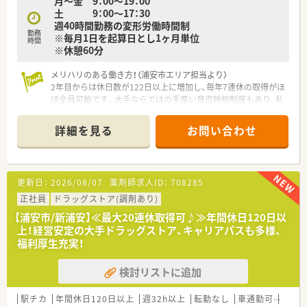
月～金 9：00～19：00
土 9：00～17：30
週40時間勤務の変形労働時間制
勤務
※毎月1日を起算日とし1ヶ月単位
時間
※休憩60分
メリハリのある働き方！（浦安市エリア担当より）
2年目からは休日数が122日以上に増加し、毎年7連休の取得がほ
ぼ全員可能です。大手ならではの手厚い育児時短制度もあり、私
生活を犠牲にせず長く働けます。
詳細を見る
お問い合わせ
【店舗情報と応需状況について】
■新浦安駅からバスで10分ほどの場所に位置する、周辺にお住
まいの方々に親しまれている調剤併設型の店舗です。
■特定の医療機関に限定されない面対応で、1日あたり40〜50枚
更新日：
2026/08/07
薬剤師求人ID：
708285
ほどの処方箋を幅広く受け付けています。
■様々な医療機関からの処方箋に触れる機会があるため、偏りな
正社員
ドラッグストア(調剤あり)
く多様な科目の調剤スキルを磨くことができます。
【浦安市/新浦安】≪最大20連休取得可♪≫年間休日120日以
上！経営安定の大手ドラッグストア、キャリアパスも多様、
【法人特徴について】
福利厚生充実！
■全国に1500店舗以上を展開している上場グループの中核企業
であり、業界最高クラスの定着率を誇る大手企業です。
検討リストに追加
■女性が自身のキャリアを維持して活躍できるよう、国から最高
位の「えるぼし」認定をしっかりと取得しています。
■社内ではお互いを役職ではなく「さん付け」で呼び合う文化が
駅チカ
年間休日120日以上
週32h以上
転勤なし
車通勤可
高給与