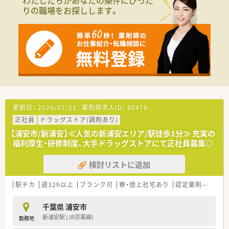
わたしたちがあなたの条件にぴった
■1店舗あたりの薬剤師人数、処方箋の応需枚数は調剤併設ドラ
■本部社員の35％が薬剤師！教育研修担当・開発担当・IT担当など
りの職場をお探しします。
ックでトップクラス！処方箋に触れられずにスキルが落ちる当の
幅広いキャリアがあります。
心配もありません。
≪研修制度・キャリアパス≫
■「階層別研修」「職種別研修」「自己啓発」の3つのプログラムか
ら構成されており、多種多様な教育カリキュラムがあります。
■中途薬剤師の入社時研修あり！店舗勤務の前にもWEBで5日間
研修があり、前職ではあまり教育を受けられなかった方、ブラン
クのある方、未経験者も安心です。
■ご本人の希望により部門間の異動も可能！調剤・OTCどちらも
経験を積むことができます。
更新日：
2026/07/21
薬剤師求人ID：
85479
正社員
ドラッグストア(調剤あり)
≪福利厚生は大手ならではの充実度≫
■入社2年目から7連休取得！(ほぼ全員が取得しています。)
【浦安市/新浦安】≪人気の新浦安エリア/駅徒歩1分≫ 充実の
■半休制度あり
福利厚生・研修制度、大手ドラッグストアにて正社員募集◎
■育児休業復帰率96％！育児時短勤務は、お子様が小学校6年生
まで可能です。(1日6時間勤務)
検討リストに追加
■再雇用ライセンス制度あり(退職後3年間であれば、同資格での
再入社可能)
駅チカ
週32h以上
ブランク可
寮・借上社宅あり
認定薬剤師取得支援あり
≪自由度が高くチャレンジしやすい社風≫
■チャレンジし、実績を残していければ様々なキャリアを広げて
千葉県 浦安市
いけます。
新浦安駅 (JR京葉線)
勤務地
■リクルーターや店舗開発・商品開発・新規プロジェクトなど、活