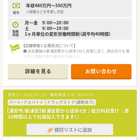
躍できるフィールドは様々です。
年収480万円～550万円
■社内公募制度があり、自らチャンスを掴むことができます。
※経験などを考慮し決定
給与
■社員は全員さん付けで呼び、明るく風通しの良い環境を目指し
ています。
月～金 9：00～20：00
土 9：00～19：00
勤務
1ヶ月単位の変形労働時間制（週平均40時間）
時間
【店舗情報と応需状況について】
■JR京葉線の新浦安駅から徒歩1分と非常に近く、雨の日でも濡
れずに通勤可能な便利な立地です。
■近隣の医療機関から面対応で処方箋を応需しており、1日約60
枚から70枚を取り扱っています。
詳細を見る
お問い合わせ
■薬剤師は正社員とパートを合わせて常時1名から2名体制で、
事務スタッフも在籍し業務を分担しています。
【募集背景と求める人物像について】
更新日：
2026/07/21
薬剤師求人ID：
682679
■組織体制の強化を目指した定期採用を行っており、長期的に勤
務して活躍できる方を歓迎しています。
パート・アルバイト
ドラッグストア(調剤あり)
■年間休日は119日確保されており、ワークライフバランスを重
【浦安市/新浦安】新浦安駅から徒歩2分♪総合科目受け｜週
視して働きたい方に最適な環境です。
20時間以上で社保加入できます◎
■調剤業務だけでなくOTC販売にも関心があり、幅広い業務に対
応できる柔軟な方が適しています。
検討リストに追加
【法人特徴について】