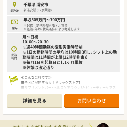
を送ることができます。
千葉県 浦安市
■育児休暇なども法律以上の制度を用意し、子育てをしながら働
新浦安駅 (JR京葉線)
勤務地
ける環境を整えています。
■未来を見据えて成長し、長く活躍し続けられる環境の中で新た
年収505万円～700万円
な一歩を踏み出せます。
※30歳 調剤経験者モデル賃金
給与
※経験・年齢・就業条件により考慮します
≪風通しが良く働きやすい職場環境≫
月～日祝
■社員間は「さん」付けで呼び合えるほどフラットな関係性で、
10：00～20：30
役職や立場は関係ありません。
※週40時間勤務の変形労働時間制
■風通しの良い環境はアイデアを出しやすく、大きく成長できる
※1日の勤務時間の平均は10時間（但し、シフト上の勤
チャンスが豊富にあります。
勤務
務時間は11時間が上限(12時間拘束)）
■風通しの良い社風を実現するために、様々なサークル活動制度
時間
※毎月1日を起算日とし1ヶ月単位
も用意しています。
※休憩は法定通り
■首都圏にこだわった店舗展開のため、多くの仲間と交流ができ
店舗間の連携も良好です。
≪こんな会社です≫
■残業時間の削減や年2回の連続休暇取得など、ワークライフバ
■全国に展開する大手ドラッグストア！
ランスも推進しています。
■サプリメントバー・ヘルスケアラウンジ・ビューティーケアス
■安心して健康的に働けるからこそ、充分に力を発揮でき、心か
タジオを設け、栄養士・薬剤師・化粧品担当者が様々な視点からお
らやりがいを感じ成長できます。
客様の健康を管理します。
詳細を見る
お問い合わせ
■全店舗に錠剤監査システム・音声入力システム・監査システム
≪スキル、知識を幅広く身に着けキャリアアップが可能≫
導入！機械化をはかり、薬剤師に求められる対人業務に注力して
■年次研修だけでなく、調剤技術研修によって継続的に学び続け
おります。
ることができます。
■女性活躍推進法に基づく基準適合厚生大臣より「えるぼし（最
■研修は業務時間内で実施し、オンとオフをしっかり切り替えて
高位の3段階目）」認定を取得しています。
プライベートも充実できます。