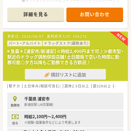
■サプリメントバー・ヘルスケアラウンジ・ビューティーケアス
タジオを設け、栄養士・薬剤師・化粧品担当者が様々な視点からお
客様の健康を管理します。
詳細を見る
お問い合わせ
■全店舗に錠剤監査システム・音声入力システム・監査システム
導入！機械化をはかり、薬剤師に求められる対人業務に注力して
おります。
■女性活躍推進法に基づく基準適合厚生大臣より「えるぼし（最
更新日：
2026/08/07
薬剤師求人ID：
356276
高位の3段階目）」認定を取得しています。
■1店舗あたりの薬剤師人数、処方箋の応需枚数は調剤併設ドラ
パート・アルバイト
ドラッグストア(調剤あり)
ックでトップクラス！処方箋に触れられずにスキルが落ちる当の
＊急募＊【浦安市/新浦安】≪時給2,400円まで可♪≫都市型・
心配もありません。
駅近のドラッグ調剤併設店舗！土日開局で空いた時間に勤
務可能◎夕方以降もご勤務できる方歓迎♪
≪研修制度・キャリアパス≫
■「階層別研修」「職種別研修」「自己啓発」の3つのプログラムか
検討リストに追加
ら構成されており、多種多様な教育カリキュラムがあります。
■中途薬剤師の入社時研修あり！店舗勤務の前にもWEBで5日間
研修があり、前職ではあまり教育を受けられなかった方、ブラン
駅チカ
土日休み(相談可含む)
週休2.5日以上
週32h以上
ブランク
クのある方、未経験者も安心です。
■ご本人の希望により部門間の異動も可能！調剤・OTCどちらも
千葉県 浦安市
経験を積むことができます。
新浦安駅 (JR京葉線)
勤務地
≪福利厚生は大手ならではの充実度≫
時給2,100円～2,400円
■入社2年目から7連休取得！(ほぼ全員が取得しています。)
■半休制度あり
※経験・就業条件などにより考慮します
給与
■育児休業復帰率96％！育児時短勤務は、お子様が小学校6年生