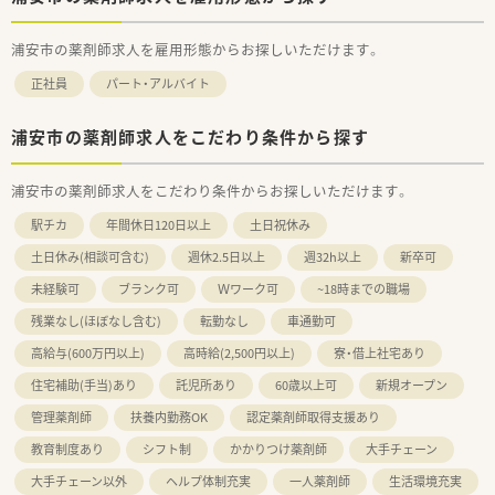
も用意しています。
・首都圏にこだわった店舗展開のため、多くの仲間と交流ができ
浦安市の薬剤師求人を雇用形態からお探しいただけます。
店舗間の連携も良好です。
・残業時間の削減や年2回の連続休暇取得など、ライフワークバラ
正社員
パート・アルバイト
ンスも推進しています。
・安心して健康的に働けるからこそ、充分に力を発揮でき、心か
らやりがいを感じ成長できます。
浦安市の薬剤師求人をこだわり条件から探す
≪スキル、知識を幅広く身に着けキャリアアップが可能≫
・日進月歩の医療業界で、薬剤師は日常業務を行いながらも日々
浦安市の薬剤師求人をこだわり条件からお探しいただけます。
学び続けることが重要です。
駅チカ
年間休日120日以上
土日祝休み
・トモズでは年次研修だけでなく、調剤技術研修によって継続的
に学び続けることができます。
土日休み(相談可含む)
週休2.5日以上
週32h以上
新卒可
・研修は業務時間内で実施し、オンとオフをしっかり切り替えて
プライベートも充実できます。
未経験可
ブランク可
Ｗワーク可
~18時までの職場
・本部社員の35％が薬剤師！教育研修担当・開発担当・IT担当など
残業なし(ほぼなし含む)
転勤なし
車通勤可
幅広いキャリアがあります。
高給与(600万円以上)
高時給(2,500円以上)
寮・借上社宅あり
住宅補助(手当)あり
託児所あり
60歳以上可
新規オープン
管理薬剤師
扶養内勤務OK
認定薬剤師取得支援あり
教育制度あり
シフト制
かかりつけ薬剤師
大手チェーン
大手チェーン以外
ヘルプ体制充実
一人薬剤師
生活環境充実