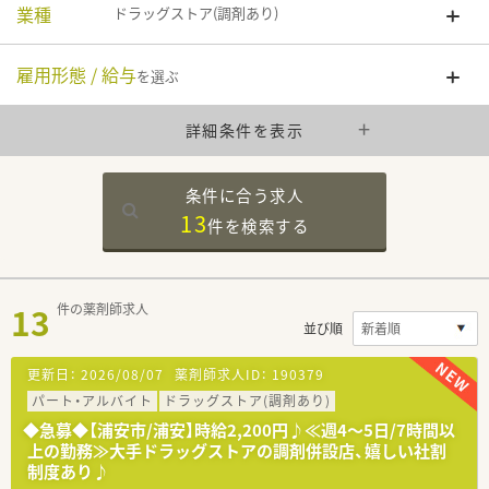
業種
ドラッグストア(調剤あり)
雇用形態 / 給与
を選ぶ
詳細条件を表示
条件に合う求人
13
件を
検索する
13
件の薬剤師求人
並び順
更新日：
2026/08/07
薬剤師求人ID：
190379
パート・アルバイト
ドラッグストア(調剤あり)
◆急募◆【浦安市/浦安】時給2,200円♪≪週4～5日/7時間以
上の勤務≫大手ドラッグストアの調剤併設店、嬉しい社割
制度あり♪