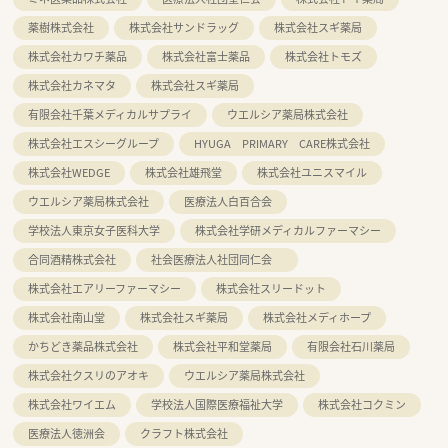
薬樹株式会社
株式会社サンドラッグ
株式会社スギ薬局
株式会社カワチ薬品
株式会社富士薬品
株式会社トモズ
株式会社カネマタ
株式会社スギ薬局
有限会社千葉メディカルサプライ
ウエルシア薬局株式会社
株式会社エスシーグループ
HYUGA PRIMARY CARE株式会社
株式会社WEDGE
株式会社雄飛堂
株式会社ユニスマイル
ウエルシア薬局株式会社
医療法人白百合会
学校法人東京女子医科大学
株式会社学研メディカルファーマシー
合同酒精株式会社
社会医療法人社団同仁会
株式会社エアリーファーマシー
株式会社スリードット
株式会社南山堂
株式会社スギ薬局
株式会社メディホープ
かちどき薬品株式会社
株式会社平和堂薬局
有限会社石川薬局
株式会社クスリのアオキ
ウエルシア薬局株式会社
株式会社ワイエム
学校法人国際医療福祉大学
株式会社コクミン
医療法人徳洲会
クラフト株式会社