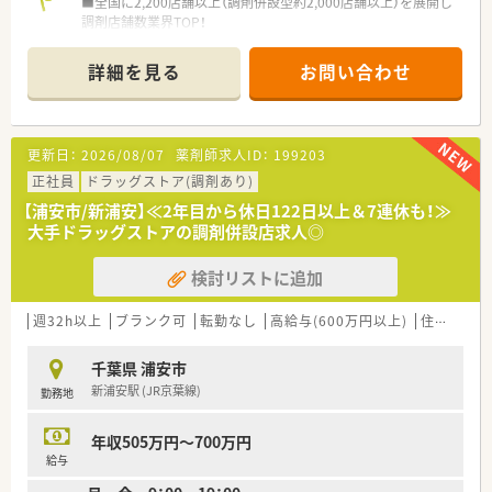
■全国に2,200店舗以上（調剤併設型約2,000店舗以上）を展開し
調剤店舗数業界TOP！
■店舗拡大に伴いキャリアアップできるポジションが多数あり！
頑張り次第で高給与も可能！
詳細を見る
お問い合わせ
■経験や勤務コースによりますが、経験の少ない方でも500万前
半スタートと業界TOP水準！
■職種や職域に合わせ、豊富な社内研修や外部組織と連携した研
修を用意されています
更新日：
2026/08/07
薬剤師求人ID：
199203
■薬剤師が中心の会社だからこそ活躍できるキャリアパスが多
種多様に用意されています。
正社員
ドラッグストア(調剤あり)
■店舗拡大に伴い、エリアマネジャーや営業部長等のマネジメン
【浦安市/新浦安】≪2年目から休日122日以上＆7連休も！≫
トのポジションも増えます。
大手ドラッグストアの調剤併設店求人◎
■在宅や教育等の専門性を活かせるスペシャリストを目指すこ
とも可能です。
検討リストに追加
■その他にも、管理部門や商品部門等の本社スタッフなど活動領
域は多種多様です。
■在宅実施店舗は年々増加しており、在宅医療へもしっかりと関
週32h以上
ブランク可
転勤なし
高給与(600万円以上)
住宅補助(手当)あり
わる事ができます。
■育児休暇は3歳まで取得が可能で、時短制度は小学5年生まで
千葉県 浦安市
時短勤務ができるよう変更予定です。
新浦安駅 (JR京葉線)
勤務地
■年間休日が120日とワークライフバランスが整っています
■日用品から常備薬まで、従業員割引制度など嬉しいメリットも
たくさんあります！
年収505万円～700万円
給与