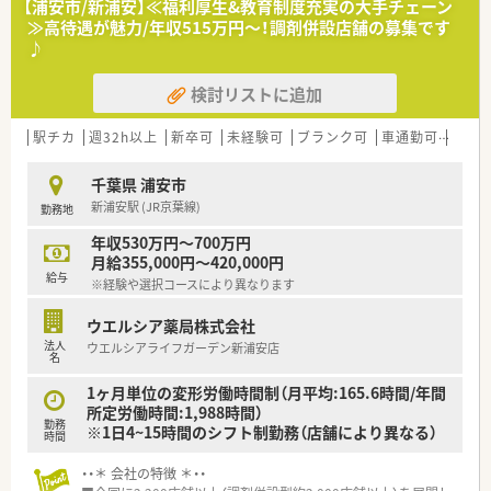
【浦安市/新浦安】≪福利厚生&教育制度充実の大手チェーン
＜こんな会社です＞
≫高待遇が魅力/年収515万円～！調剤併設店舗の募集です
■1935年創業、調剤薬局・調剤併設型ドラッグストア・ドラッグ
♪
ストアの3つの業態で店舗を展開しております。
■大学病院、総合病院門前からクリニックモールや駅中店舗な
検討リストに追加
ど、バリエーションのある店舗展開をしており、様々な経験を積
むことができます。
■調剤専門薬剤師、併設店勤務、OTC販売専従と勤務先のご相談
駅チカ
週32h以上
新卒可
未経験可
ブランク可
車通勤可
高給与
が可能で、入社後の変更も柔軟にご対応いただけます◎
■1人当たりの処方箋枚数は平均20枚以下の店舗が多く、投薬に
千葉県 浦安市
もしっかりと時間が掛けられる環境がございます。
新浦安駅 (JR京葉線)
勤務地
＜社風・教育体制＞
年収530万円～700万円
■人事異動は無理な配置はなく、相談の中で決めれる社風がござ
月給355,000円～420,000円
います！
給与
※経験や選択コースにより異なります
■年1回の上長との面談があり、相談しやすい環境です♪
■社内専門資格や薬剤師様向けe－ラーニングなどもあるため、
ウエルシア薬局株式会社
勉強のできる環境も整っています◎
法人
ウエルシアライフガーデン新浦安店
■中途入社の方にはOJT研修が基本！
名
社内資格を保有されている社員の方々を中心にしっかりと教育・
研修を行っていただけます！
1ヶ月単位の変形労働時間制（月平均:165.6時間/年間
所定労働時間:1,988時間）
勤務
※1日4~15時間のシフト制勤務（店舗により異なる）
時間
・・＊ 会社の特徴 ＊・・