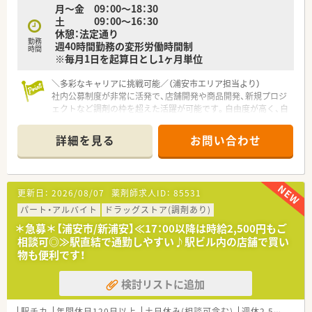
月～金 09：00～18：30
■手厚い諸手当に加えて大手ならではの安定した賞与支給があ
土 09：00～16：30
るため、将来を見据えて確実なライフプランを立てられます。
休憩：法定通り
勤務
週40時間勤務の変形労働時間制
【こんな方が活躍中】
時間
※毎月1日を起算日とし1ヶ月単位
■中途入社した薬剤師が多く在籍しており、個別のフォローアッ
プ面談などを通じて早期に職場へ馴染んで活躍しています。
＼多彩なキャリアに挑戦可能／（浦安市エリア担当より）
■育児時短勤務制度を利用しているスタッフがおり、1日6時間
社内公募制度が非常に活発で、店舗開発や商品開発、新規プロジ
勤務を行いながら無理なく店舗業務と両立をさせています。
ェクトなど調剤の枠を超えた活躍が可能です。自由度が高く、自
■社内公募制度を活用して、自ら商品開発や新規プロジェクトへ
らチャンスを掴み取れる環境です。
の参画を志願し、キャリアを自発的に切り拓く方がいます。
詳細を見る
お問い合わせ
【店舗情報と応需状況について】
■新浦安駅から徒歩7分ほどの便利な場所にあり、周辺は落ち着
いた環境の住宅街に位置しているため日々気持ちよく就業でき
ます。
更新日：
2026/08/07
薬剤師求人ID：
85531
■近隣の医療機関より、主に眼科、産科、婦人科、歯科などの処方
箋を1日あたり30枚ほど応需しております。
パート・アルバイト
ドラッグストア(調剤あり)
■1日あたりの処方箋枚数は少なめで落ち着いているため、患者
＊急募＊【浦安市/新浦安】≪17：00以降は時給2,500円もご
様一人ひとりに対して焦らず丁寧な対応ができる環境です。
相談可◎≫駅直結で通勤しやすい♪駅ビル内の店舗で買い
物も便利です！
【法人特徴について】
■業界を牽引する大手のドラッグストアチェーンであり、お客様
検討リストに追加
の健康寿命を延ばす次世代型店舗の構築を進めています。
■女性の活躍推進に力を注いでおり、厚生労働大臣より最高位で
ある3段階目の「えるぼし」認定を取得している優良企業です。
駅チカ
年間休日120日以上
土日休み(相談可含む)
週休2.5日以上