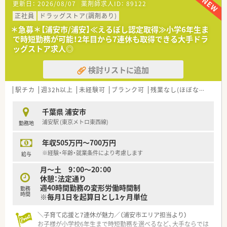
更新日：
2026/08/07
薬剤師求人ID：
89122
■全国700店舗以上を展開する大手ドラッグストアです。
■医薬分野に限らず、化粧品を中心とした美容部門に特に力を入
正社員
ドラッグストア(調剤あり)
れています。興味のある方歓迎します！
＊急募＊【浦安市/浦安】≪えるぼし認定取得≫小学6年生ま
■しっかりとした人事制度、教育システムが確立されています。
で時短勤務が可能！2年目から7連休も取得できる大手ドラ
■売り上げも年々上昇し経営的にもしっかりしているので、長く
ッグストア求人◎
お勤めされたい方に特にお勧めです！
■今後ドラッグストアでのキャリアを目指す方には最適な職場
検討リストに追加
です。
駅チカ
週32h以上
未経験可
ブランク可
残業なし(ほぼなし含む)
千葉県 浦安市
浦安駅 (東京メトロ東西線)
勤務地
年収505万円～700万円
※経験・年齢・就業条件により考慮します
給与
月～土 9：00～20：00
休憩：法定通り
週40時間勤務の変形労働時間制
勤務
時間
※毎月1日を起算日とし1ヶ月単位
＼子育て応援と7連休が魅力／（浦安市エリア担当より）
お子様が小学校6年生まで時短勤務を選べるなど、大手ならでは