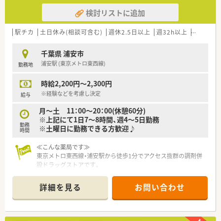
検討リストに追加
駅チカ
土日休み(相談可含む)
週休2.5日以上
週32h以上
ブランク
千葉県 浦安市
浦安駅 (東京メトロ東西線)
勤務地
時給2,200円～2,300円
※経験などを考慮し決定
給与
月～土 11：00～20：00(休憩60分)
※上記にて1日7～8時間、週4～5日勤務
勤務
※土曜日に勤務できる方歓迎♪
時間
≪こんな薬局です≫
東京メトロ東西線・浦安駅から徒歩1分でアクセス抜群の調剤併
設ドラッグストアです。
調剤部門は日祝お休みです。
駅前のため面対応で幅広い科目を対応されていますが近隣クリ
詳細を見る
お問い合わせ
ニック（内科・耳鼻科、等）からの受け入れも多くあり、処方箋枚
数は60枚程です。
≪こんな会社です≫