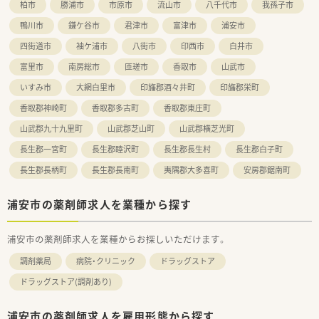
・調剤を核に、OTC・サプリメントなど、各分野で的確にアドバイ
柏市
勝浦市
市原市
流山市
八千代市
我孫子市
スできる総合力が強みです。
鴨川市
鎌ケ谷市
君津市
富津市
浦安市
・セルフメディケーションを推進することにより、医療費削減を
通じて社会にも貢献しています。
四街道市
袖ケ浦市
八街市
印西市
白井市
富里市
南房総市
匝瑳市
香取市
山武市
≪住友商事100％出資の安定した事業経営≫
・M&Aが積極的に行われるドラッグストア業界において盤石な経
いすみ市
大網白里市
印旛郡酒々井町
印旛郡栄町
営基盤は大きな強みです。
・総合商社として重要なヘルスケア分野に、戦略的かつ積極的な
香取郡神崎町
香取郡多古町
香取郡東庄町
先行投資をしています。
山武郡九十九里町
山武郡芝山町
山武郡横芝光町
・住友商事の協力を受け、調剤オペレーションの自動化を導入し
効率化も図っています。
長生郡一宮町
長生郡睦沢町
長生郡長生村
長生郡白子町
・充実した様々な福利厚生と制度もあるため、長く安心して生活
長生郡長柄町
長生郡長南町
夷隅郡大多喜町
安房郡鋸南町
を送ることができます。
・育児休暇なども法律以上の制度を用意し、子育てをしながら働
ける環境を整えています。
浦安市の薬剤師求人を業種から探す
・未来を見据えて成長し、長く活躍し続けられる環境の中で新た
な一歩を踏み出せます。
浦安市の薬剤師求人を業種からお探しいただけます。
≪風通しが良く働きやすい職場環境≫
・社員間は「さん」付けで呼び合えるほどフラットな関係性で、役
調剤薬局
病院・クリニック
ドラッグストア
職や立場は関係ありません。
ドラッグストア(調剤あり)
・風通しの良い環境はアイデアを出しやすく、大きく成長できる
チャンスが豊富にあります。
・風通しの良い社風を実現するために、様々なサークル活動制度
浦安市の薬剤師求人を雇用形態から探す