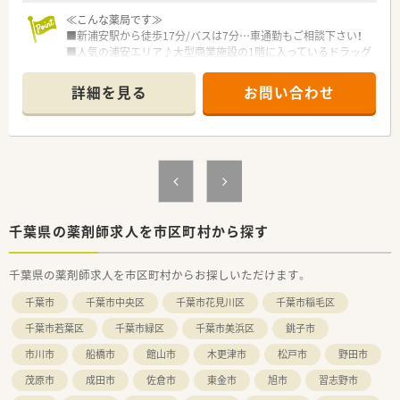
≪こんな薬局です≫
■新浦安駅から徒歩17分/バスは7分…車通勤もご相談下さい！
■人気の浦安エリア♪大型商業施設の1階に入っているドラッグ
ストアでのご就業
■家族連れも多くにぎやかな店舗です！
詳細を見る
お問い合わせ
■2018年に開局…店内は明るく広々として設備も整っており働
きやすい環境です。
≪業務内容≫
■お買い物帰り、途中のお客様が多くご来店されます！面対応で
処方箋枚数は平日は100〜160枚、 土日曜日は70〜100枚程にな
ります。
■専門性を活かしながら調剤・OTC、患者様のニーズに合わせて
ご相談に乗れます。やりがいのある環境です。
千葉県の薬剤師求人を市区町村から探す
■薬剤師人数は常時4～7名程※曜日により変動あり…人数体制
もしっかりしているのでお休みが取りやすい環境です。
千葉県の薬剤師求人を市区町村からお探しいただけます。
≪日本でいち早く欧米型ドラッグストアを展開≫
千葉市
千葉市中央区
千葉市花見川区
千葉市稲毛区
・トモズが目指すドラッグストアの姿は、地域の健康を支える
「医療機関」です。
千葉市若葉区
千葉市緑区
千葉市美浜区
銚子市
・ヘルスケア商品を豊富にラインナップし、「セルフメディケーシ
市川市
船橋市
館山市
木更津市
松戸市
野田市
ョン」を推進しています。
・トモズの医療ヘルスケア商品（調剤＋OTC等）の売上割合は約
茂原市
成田市
佐倉市
東金市
旭市
習志野市
50％で業界トップクラス！