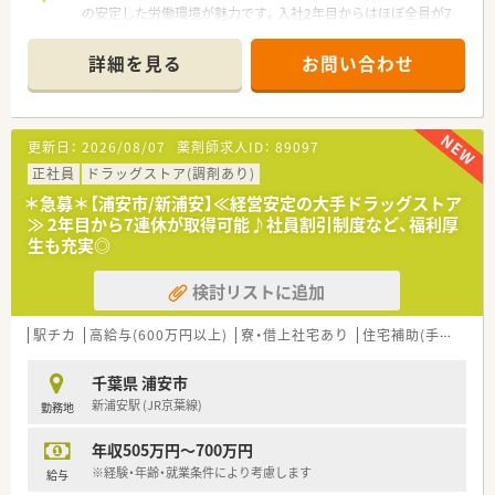
の安定した労働環境が魅力です。入社2年目からはほぼ全員が7
連休を取得し、私生活も満喫できます。
詳細を見る
お問い合わせ
【店舗情報と応需状況について】
■東京メトロ東西線の浦安駅から徒歩1分という抜群の好立地に
あり、駅前のビル内に位置しているため通勤の利便性は抜群で
す。
更新日：
2026/08/07
薬剤師求人ID：
89097
■近隣の複数のクリニックから、内科や消化器科、耳鼻咽喉科、
皮膚科、整形外科などの処方箋を幅広く応需しています。
正社員
ドラッグストア(調剤あり)
■1日あたり60枚から70枚ほどの処方箋を多科目からバランス
＊急募＊【浦安市/新浦安】≪経営安定の大手ドラッグストア
よく受けており、薬剤師としての高い専門性が身に付きます。
≫ 2年目から7連休が取得可能♪社員割引制度など、福利厚
生も充実◎
【法人特徴について】
■業界を牽引する大手ドラッグストアチェーンであり、お客様の
検討リストに追加
健康寿命を延ばす次世代型店舗の構築を進めています。
■女性の活躍推進に力を注いでおり、厚生労働大臣より最高位で
ある3段階目の「えるぼし」認定を取得している優良企業です。
駅チカ
高給与(600万円以上)
寮・借上社宅あり
住宅補助(手当)あり
■自由度が高くチャレンジ精神を尊重する社風であり、社内公募
制を通じて様々な職種へキャリアを広げることが可能です。
千葉県 浦安市
新浦安駅 (JR京葉線)
勤務地
【想定されるキャリアイメージ】
■多種多様な教育プログラムや薬剤師16ステージ講座などが用
年収505万円～700万円
意されており、生涯にわたり学びを深められる環境です。
■店舗の管理薬剤師を目指すルートのほか、リクルーターや店舗
※経験・年齢・就業条件により考慮します
給与
開発、商品開発など多彩なフィールドが用意されています。