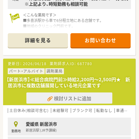
※上記より、時短勤務も相談可能
＜こんな薬局です＞
■多喜浜駅から車で6分程立地にある店舗です。
■地域のクリニック門前です。
■複数科目応需しています。
■薬剤師：正社員 1名、 パート 1名
詳細を見る
お問い合わせ
■事務 1名
＜業務内容＞
■調剤・監査・投薬・薬歴管理 等
更新日：
2026/06/18
薬剤師求人ID：
687780
■処方箋枚数50枚/日
パート・アルバイト
調剤薬局
＜こんな方におススメ＞
【新居浜市】≪総合病院門前≫時給2,200円～2,500円★ 新
■地元企業で腰を据えて働きたい方
居浜市に複数店舗展開している地元企業です
■クリニック門前をご希望の方
■プライベートとのメリハリをつけたい方
検討リストに追加
などお気軽にお問い合わせください！
土日休み(相談可含む)
未経験可
ブランク可
転勤なし
車通勤可
高
愛媛県 新居浜市
新居浜駅 (JR予讃線)
勤務地