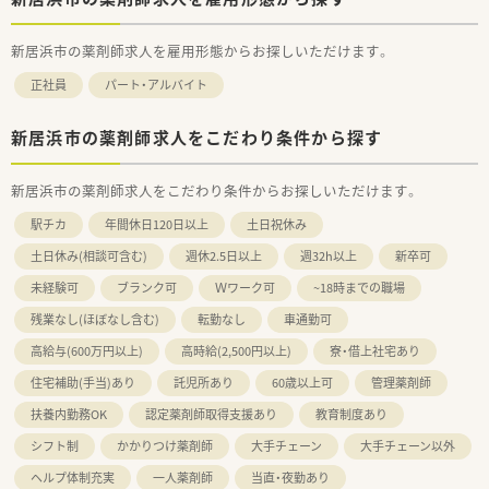
新居浜市の薬剤師求人を雇用形態からお探しいただけます。
正社員
パート・アルバイト
新居浜市の薬剤師求人をこだわり条件から探す
新居浜市の薬剤師求人をこだわり条件からお探しいただけます。
駅チカ
年間休日120日以上
土日祝休み
土日休み(相談可含む)
週休2.5日以上
週32h以上
新卒可
未経験可
ブランク可
Ｗワーク可
~18時までの職場
残業なし(ほぼなし含む)
転勤なし
車通勤可
高給与(600万円以上)
高時給(2,500円以上)
寮・借上社宅あり
住宅補助(手当)あり
託児所あり
60歳以上可
管理薬剤師
扶養内勤務OK
認定薬剤師取得支援あり
教育制度あり
シフト制
かかりつけ薬剤師
大手チェーン
大手チェーン以外
ヘルプ体制充実
一人薬剤師
当直・夜勤あり