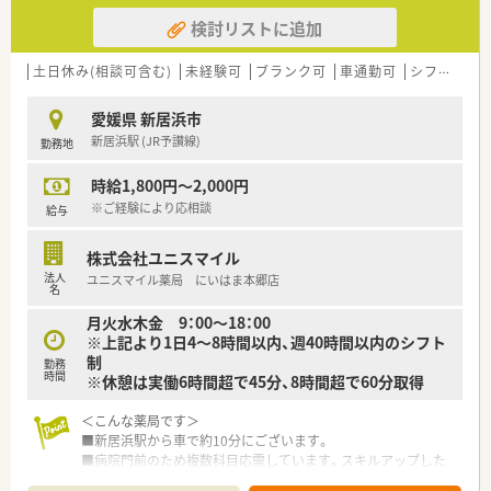
検討リストに追加
土日休み(相談可含む)
未経験可
ブランク可
車通勤可
シフト制
愛媛県 新居浜市
新居浜駅 (JR予讃線)
勤務地
時給1,800円～2,000円
※ご経験により応相談
給与
株式会社ユニスマイル
法人
ユニスマイル薬局 にいはま本郷店
名
月火水木金 9：00～18：00
※上記より1日4～8時間以内、週40時間以内のシフト
制
勤務
時間
※休憩は実働6時間超で45分、8時間超で60分取得
＜こんな薬局です＞
■新居浜駅から車で約10分にございます。
■病院門前のため複数科目応需しています。スキルアップした
い方にもおススメです。