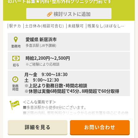
のパート募集★内科・整形外科クリニック門前です
＜法人概要＞
■新居浜市・四国中央市・松山市・香川県高松市に現在9店舗展開
検討リストに追加
しています。
■地域の基幹病院の処方箋も数多く受付ており、今後松山市内へ
の出店も予定しています。
駅チカ
土日休み(相談可含む)
未経験可
残業なし(ほぼなし含む)
愛媛県 新居浜市
多喜浜駅 (JR予讃線)
勤務地
時給2,200円～2,500円
※ご経験により応相談
給与
月～金 9：00～18：30
土 9：00～12：30
※上記より勤務日数・時間応相談
勤務
時間
※休憩は実働6時間超で45分、8時間超で60分取得
＜こんな薬局です＞
■多喜浜駅から徒歩8分にございます。
■近隣の内科、整形外科クリニックからの処方箋を中心にその他
広域処方箋も応需しています。
■約1400品目の薬剤を備蓄しており、多科・多疾病の勉強ができ
詳細を見る
お問い合わせ
る薬局です。
■紙薬歴・円盤2台を導入しています。