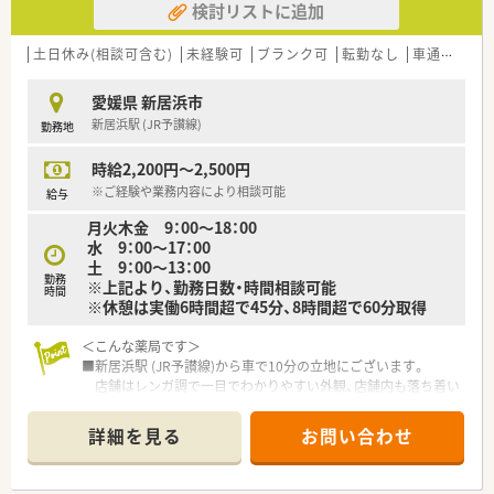
検討リストに追加
ます。
土日休み(相談可含む)
未経験可
ブランク可
転勤なし
車通勤可
高
愛媛県 新居浜市
新居浜駅 (JR予讃線)
勤務地
時給2,200円～2,500円
※ご経験や業務内容により相談可能
給与
月火木金 9：00～18：00
水 9：00～17：00
土 9：00～13：00
勤務
※上記より、勤務日数・時間相談可能
時間
※休憩は実働6時間超で45分、8時間超で60分取得
＜こんな薬局です＞
■新居浜駅 (JR予讃線)から車で10分の立地にございます。
店舗はレンガ調で一目でわかりやすい外観、店舗内も落ち着い
た雰囲気のある薬局です。
■整形外科クリニックからの処方箋がメインです。
詳細を見る
お問い合わせ
■紙薬歴を使用しています。
■薬剤師は正社員1名、パート1名在籍しています。