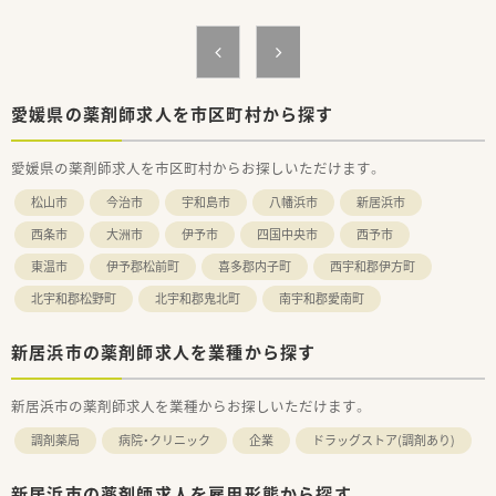
＜業務内容＞
■調剤・監査・投薬・薬歴管理等、薬剤師業務全般をお願いしま
す。
■処方箋枚数は60枚/日程度です。
■整形外科を中心に応需しています。
愛媛県の薬剤師求人を市区町村から探す
＜法人概要＞
■新居浜市・四国中央市・松山市・香川県高松市に現在9店舗展開
愛媛県の薬剤師求人を市区町村からお探しいただけます。
しています。
■地域の基幹病院の処方箋も数多く受付ており、今後松山市内へ
松山市
今治市
宇和島市
八幡浜市
新居浜市
の出店も予定しています。
西条市
大洲市
伊予市
四国中央市
西予市
＜こんな方にもおススメ＞
東温市
伊予郡松前町
喜多郡内子町
西宇和郡伊方町
■子育て世代の方など、午前のみの勤務をお考えの方
■地域密着型の薬局で働きたい方
北宇和郡松野町
北宇和郡鬼北町
南宇和郡愛南町
新居浜市の薬剤師求人を業種から探す
新居浜市の薬剤師求人を業種からお探しいただけます。
調剤薬局
病院・クリニック
企業
ドラッグストア(調剤あり)
新居浜市の薬剤師求人を雇用形態から探す