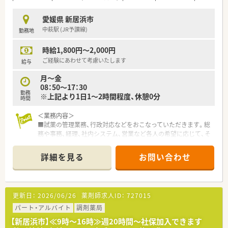
■病院門前で、特定の科目に偏らず処方せんが入ってきますので
幅広く勉強ができる環境です。
愛媛県 新居浜市
■残業時間月2時間程度とほぼ時間通りのご勤務が可能です。
中萩駅 (JR予讃線)
勤務地
＜研修制度＞
時給1,800円～2,000円
■ご入職後は実務を通じて一連の業務を習得頂きます。
■研修会や異業種交流会への参加、月1回の自社勉強会など意欲
ご経験にあわせて考慮いたします
給与
的に学べる環境も整備されています。
月～金
08：50～17：30
＜法人特徴＞
勤務
※上記より1日1～2時間程度、休憩0分
■愛媛県西条市・新居浜市にて6店舗展開中の企業です。
時間
■地域密着型の法人の為患者様とのコミュニケーションを大切
にされています。
＜業務内容＞
■現場にリンクした最新システム機器を導入し人的負担軽減の
■試薬の管理業務、行政対応などをおこなっていただきます。総
ため、サポート機器の更新を強力に推進しています。
務や事務、経理、社内システム、営業など各人の希望に応じて、そ
の他の業務をお任せします
＜こんな方にもオススメ＞
詳細を見る
お問い合わせ
■管理薬剤師としてご勤務をお考えの方
＜法人概要＞
■隔週程度でも土日休みをご希望の方
■創業約半世紀の四国全域と岡山・大阪をフィールドに営業展開
■門前病院より複数科目を応需しているため、知識やスキルを高
を行っている試薬業界の卸売会社です。
めたい方
■試薬を軸に日本の経済を支え多方面で活躍しています。
更新日：
2026/06/26
薬剤師求人ID：
727015
■転居を伴う店舗異動異動なしで長くご勤務されたい方
（例）警察機関が試用されるDNA鑑定試薬や、鳥インフルエンザ
■地元企業で地域に根差した医療に携わっていきたい方
ワクチンを生成する為の試薬、果物果汁の糖度を調べる試薬 等
パート・アルバイト
調剤薬局
等々…少しでも気になった方はお気軽にお問い合わせ下さい。
【新居浜市】≪9時～16時≫週20時間～社保加入できます
＜こんな方にもおススメ＞