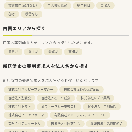
賃貸物件（家具なし）
生活環境充実
総合科目
高収入
在宅
積雪なし
四国エリアから探す
四国の薬剤師求人をエリアからお探しいただけます。
徳島県
香川県
愛媛県
高知県
新居浜市の薬剤師求人を法人名から探す
新居浜市の薬剤師求人を法人名からお探しいただけます。
株式会社ハッピーファーマシー
株式会社えひめ保健企画
医療法人聖愛会
医療法人松山平成会
株式会社レデイ薬局
株式会社トマト
愛ファーマシー株式会社
医療法人 中川病院
株式会社ヒロセファーマ
有限会社アメニティ・ライフ・エイド
有限会社テンタートル
医療法人社団慈生会
愛媛医療生活協同組合