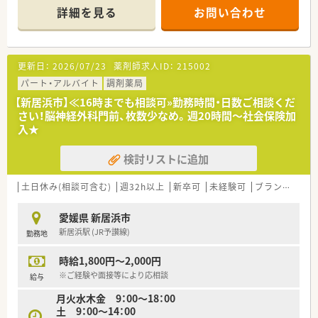
詳細を見る
お問い合わせ
＜業務内容＞
■調剤・監査・投薬・薬歴管理等、薬剤師業務全般
■処方箋枚数：40枚/日
更新日：
2026/07/23
薬剤師求人ID：
215002
＜法人概要＞
■株式会社ファーコスと株式会社ミックが合併して新たに設立
パート・アルバイト
調剤薬局
された調剤薬局チェーンです。
【新居浜市】≪16時までも相談可»勤務時間・日数ご相談くだ
■設立は2022年4月、スズケングループにおける全国規模の調剤
さい！脳神経外科門前、枚数少なめ。週20時間～社会保険加
薬局チェーンとなります。
入★
■2社が培ってきたノウハウと企業の良さを融合し、より安定し
た経営基盤から成長スピードを加速させていきます。
検討リストに追加
■コーポレートメッセージは「あなたに今、わたしができるこ
と」
■最新機器の導入やメディカルリスクコントローラー制度を導
土日休み(相談可含む)
週32h以上
新卒可
未経験可
ブランク可
残
入し、調剤過誤防止に向けた取り組みにも積極的です。
愛媛県 新居浜市
新居浜駅 (JR予讃線)
勤務地
時給1,800円～2,000円
※ご経験や面接等により応相談
給与
月火水木金 9：00～18：00
土 9：00～14：00