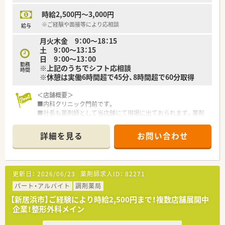
局を7店舗運営されています。
時給2,500円～3,000円
■病院門前～クリニック門前まで幅広く処方箋を応需している
薬局様です。
※ご経験や面接等により応相談
給与
■社長は元ドラッグストア調剤薬局部門の新規開局をご担当さ
月火木金 9：00～18：15
れていました。
土 9：00～13：15
■「患者さんに満足と感動を体験してもらえる薬局創り」及び
日 9：00～13：00
「社員とその家族が幸福を感じられる会社創り」を理念とされて
勤務
※上記のうちでシフト応相談
います。
時間
※休憩は実働6時間超で45分、8時間超で60分取得
■クリニック門前の店舗では紙薬歴も利用されており、店舗に合
わせた自由な風土をお持ちです。
＜店舗概要＞
■処方箋枚数も幅広く応需されており、少ない店舗では少数精鋭
■内科クリニック門前です。
として、一人薬剤師を基本として配置されています。
■社長も薬剤師として当店舗にて現場に出ておられます。薬剤
他エリアに応援勤務ができる薬剤師さんがいらっしゃるため、
師は1～2名体制となります。
有給消化等の際は勤務についてカバー頂ける体制もございま
す。
詳細を見る
お問い合わせ
＜業務内容＞
■調剤・投薬・監査など外来処方箋の対応を主にお願いいたしま
す。
■処方箋枚数は1日あたり40枚程応需しています。
更新日：
2026/06/23
薬剤師求人ID：
82271
＜法人特徴＞
パート・アルバイト
調剤薬局
■新居浜市内にて2店舗展開されている地元企業です。
【新居浜市】ご経験により時給2,500円まで！複数店舗展開中
■転居を伴う異動もなく、環境を変えずに長くご勤務頂けます。
企業！整形外科メイン
■社長も薬剤師資格をお持ちで店舗でご勤務されています。
少数精鋭の企業でありながら、風通しよく皆様お仕事されてい