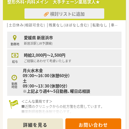
整形外科・内科メイン 大手チェーン薬局求人★
■Wワークや扶養内勤務をお考えの方
■ブランクのある方
検討リストに追加
■自分のペースでゆったりと働きたい方
などお気軽にご連絡くださいませ！
土日休み(相談可含む)
残業なし(ほぼなし含む)
転勤なし
車通勤可
愛媛県 新居浜市
新居浜駅 (JR予讃線)
勤務地
時給2,000円～2,500円
ご経験にあわせて考慮いたします
給与
月火水木金
09：00～16：00（休憩60分）
土
勤務
09：00～13：30（休憩0分）
時間
※上記より週4～5日勤務、曜日応相談
＜こんな薬局です＞
■近隣のクリニックからの処方箋を応需しています。
■薬剤師複数名体制で安心です。
＜業務内容＞
詳細を見る
お問い合わせ
■調剤・監査・投薬・薬歴管理等、薬剤師業務全般