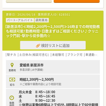
■応需科目：内科・整形外科・小児科
■処方箋枚数：90枚/日
更新日：
2026/06/18
薬剤師求人ID：
628501
＜法人概要＞
■医療（薬局経営）と福祉事業の2つの柱で成り立っている会社で
パート・アルバイト
調剤薬局
す。
【新居浜市】≪時給2,200円～2,500円≫16時までの時短勤務
高齢者社会に求められる介護用品の販売、リース、グループの
も相談可能！勤務時間・日数まずはご相談ください♪クリニ
建設会社と連携した介護用住宅の建設、リフォーム、医薬品だけ
ック門前・駅から徒歩圏内☆
ではなく、各方面から患者様をサポートする体制が整っていま
す。
検討リストに追加
■女性にも働きやすい環境（産育休取得率ほぼ100％）と1人あた
りの処方箋枚数が少なめに設定されていることから無理せず働
き続けることができる環境のため定着率が良く、平均年齢は40
駅チカ
土日休み(相談可含む)
未経験可
ブランク可
車通勤可
シ
歳と同規模チェーンと比較しても高めです。
■有給休暇平均消化日数10日（入社後3カ月経過後2日、半年経過
愛媛県 新居浜市
後10日付与）と休暇においてもライフワークバランスのとりやす
多喜浜駅 (JR予讃線)
勤務地
い環境づくりを行っています。
■2014年4月に支店制度に変更し、現場重視の「自由な発想で自
時給2,200円～2,500円
らサービスを生み出す姿勢」を重視。
■地域により差は御座いますが、病院前・クリニック前が6：4の
※ご経験や業務内容により相談可能
給与
割合の店舗展開です。
月火木金 8：45～18：00
■2019年 0402通知を受けより薬剤師業務を対人業務にシフ
水 8：45～16：45
トさせる為、調剤補助の研修所を兵庫県に設立。
土 9：00～12：30
社内で定められた研修を受けた調剤事務さんが積極的にフォ
勤務
※休憩は実働6時間以上で45分、8時間以上で60分取得
ローアップしてくださる環境作りを進めています。
時間