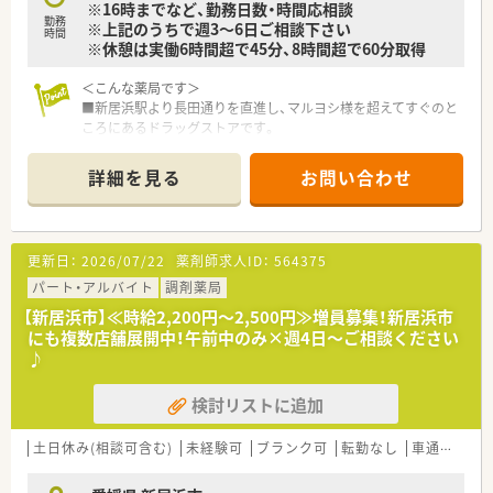
※16時までなど、勤務日数・時間応相談
勤務
※上記のうちで週3～6日ご相談下さい
時間
※休憩は実働6時間超で45分、8時間超で60分取得
＜こんな薬局です＞
■新居浜駅より長田通りを直進し、マルヨシ様を超えてすぐのと
ころにあるドラッグストアです。
■ドラッグストア併設の薬局となっています。店内直通入口だ
けでなく、調剤薬局専用の入り口もあります。
詳細を見る
お問い合わせ
■調剤室は整理整頓されており、中央に監査台があります。電子
薬歴・分包機（Vマス）なども導入されています。
■1,500品目以上の取り扱いをされています。
更新日：
2026/07/22
薬剤師求人ID：
564375
＜業務内容＞
■脳神経外科の処方箋を主に取り扱います。
パート・アルバイト
調剤薬局
■処方箋枚数は1日平均50枚/日。
【新居浜市】≪時給2,200円～2,500円≫増員募集！新居浜市
■調剤薬局業務専任でご勤務頂きます。
にも複数店舗展開中！午前中のみ×週4日～ご相談ください
■投薬口は2か所、立ち投薬となります。
♪
■外来処方の対応だけでなく在宅業務もございます。
ご経験や配属後の状況に応じてご担当頂く場合がございま
検討リストに追加
す。
＜法人特徴＞
土日休み(相談可含む)
未経験可
ブランク可
転勤なし
車通勤可
■ツルハグループとして瀬戸内海圏にてドミナント展開を強化
している地域№１のドラッグチェーンです。