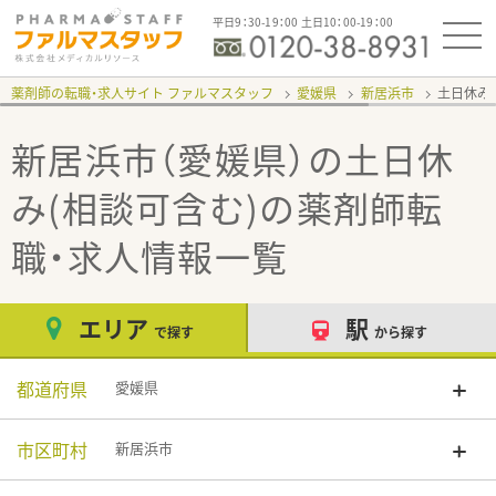
平日9：30-19：00 土日10：00-19：00
薬剤師の転職・求人サイト ファルマスタッフ
愛媛県
新居浜市
土日休み
新居浜市（愛媛県）の土日休
み(相談可含む)
の薬剤師転
職・求人情報一覧
エリア
駅
で探す
から探す
都道府県
愛媛県
市区町村
新居浜市