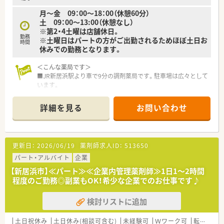
月～金 09：00～18：00（休憩60分）
土 09：00～13:00（休憩なし）
※第2・4土曜は店舗休日。
勤務
※土曜日はパートの方がご出勤されるためほぼ土日お
時間
休みでの勤務となります。
＜こんな薬局です＞
■JR新居浜駅より車で9分の調剤薬局です。駐車場は広々として
います。
■門前病院駐車場を出てすぐそばにある2階建ての店舗です。
■基本的に薬剤師常時1名体制となります。
詳細を見る
お問い合わせ
現在の管理薬剤師さんの後任としてご入職頂ける方を募集し
ています。
■患者様の待ち時間を少なく・薬剤師さんの業務不可を軽減した
いという目的で
更新日：
2026/06/19
薬剤師求人ID：
513650
全自動分包機や自社独自の調剤監査確認システムも導入され
ています。
パート・アルバイト
企業
■第1・3・5土曜日もAMのみ開局されていますが、
【新居浜市】≪パート≫≪企業内管理薬剤師≫1日1～2時間
基本的にはパートさんがご出勤頂いていますので、
程度のご勤務◎副業もOK！希少な企業でのお仕事です♪
ご出勤頂ける週は平日のみ勤務・土日休みとなります。
検討リストに追加
＜業務内容＞
■調剤・投薬・監査等、外来対応全般をご対応頂きます。
■処方箋枚数は1日あたり平均25枚程度。
土日祝休み
土日休み(相談可含む)
未経験可
Ｗワーク可
転勤なし