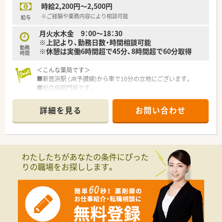
時給2,200円～2,500円
※ご経験や業務内容により相談可能
給与
月火水木金 9：00～18：30
※上記より、勤務日数・時間相談可能
勤務
※休憩は実働6時間超で45分、8時間超で60分取得
時間
＜こんな薬局です＞
■新居浜駅 (JR予讃線)から車で10分の立地にございます。
■総合病院門前です。
■薬剤師は常勤1名・パート1名が在籍しています。
■電子薬歴・円盤（2台）を設置しています。
詳細を見る
お問い合わせ
＜業務内容＞
■総合科目を応需しています。
■調剤・監査・投薬・薬歴管理等、薬剤師業務全般をお願いしま
す。
わたしたちがあなたの条件にぴった
■処方箋枚数は50枚/日程度です。
りの職場をお探しします。
＜法人概要＞
■新居浜市・四国中央市・松山市・香川県高松市に現在9店舗展開
しています。
■地域の基幹病院の処方箋も数多く受付ており、今後松山市内へ
の出店も予定しています。