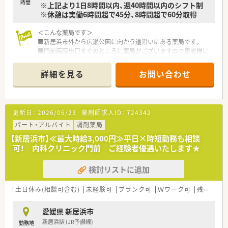
時間
※上記より1日8時間以内、週40時間以内のシフト制
※休憩は実働6時間超で45分、8時間超で60分取得
＜こんな薬局です＞
■新居浜市外から広瀬公園に向かう道沿いにある薬局です。
■門前病院出口すぐのところに薬局がございますので患者様に
も大変分かりやすい立地です。
■薬剤師は常時2名～3名体制。
詳細を見る
お問い合わせ
■投薬口は2カ所あり、座り投薬となります。
＜業務内容＞
■隣接する病院からの処方箋を主に取り扱います。
更新日：
2026/06/23
薬剤師求人ID：
724342
■処方箋枚数は平均80枚/日。
■内科、外科、小児科、胃腸科、循環器科、リハビリテーション科
パート・アルバイト
調剤薬局
の処方を受けています。
【新居浜市】≪最大時給3,000円≫平日×時短勤務も相談
病院では漢方など東洋医学にも力を入れておられます。
可！ 内科クリニック門前 ご経験者優遇いたします★
＜研修制度＞
検討リストに追加
■研修制度はOJTを中心としているため、ベテラン薬剤師の方・
マニュアルに縛られたく無い方におすすめです。
マニュアルを超えて患者様の事を第一に考えてご勤務頂ける
土日休み(相談可含む)
未経験可
ブランク可
Ｗワーク可
残業なし(ほぼなし含む)
方を求められています。
愛媛県 新居浜市
＜法人特徴＞
新居浜駅 (JR予讃線)
勤務地
■1996年に設立以来、愛媛県内の松山・今治・新居浜にて調剤薬