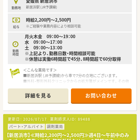
愛媛県 新居浜市
今後も更に、ドラッグストアと調剤薬局の併設店を標準型店舗
新居浜駅 (JR予讃線)
勤務地
として、利便性と専門性を兼ね備えた店舗展開を図って参りま
す。
時給2,200円～2,500円
■愛媛県を中心に四国・中国エリアに228店舗展開しておりま
す。現在約3割が調剤取扱店舗です。
※ご経験や業務内容により相談可能
給与
■様々な福利厚生制度で、業界トップクラスの満足度を誇ってお
月火木金 09：00～19：00
ります。誰もが安心して働ける職場づくりを目指しています。
水 09：00～17：00
■地域のお客様と共に取り組む地域支援・社会貢献活動も活発に
土 09：00～13：00
行っております。
勤務
※上記より、勤務日数・時間相談可能
時間
※休憩は実働6時間超で45分、8時間超で60分取得
＜こんな薬局です＞
■新居浜駅 (JR予讃線)から車で7分の立地にございます。
■外科・整形外科クリニックからの処方箋がメインです。その他
広域処方箋を応需しています。
■紙薬歴を使用しています。
詳細を見る
お問い合わせ
■薬剤師は正社員2名在籍しています。
＜業務内容＞
■調剤・監査・投薬・薬歴管理等、薬剤師業務全般をお願いしま
更新日：
2026/07/17
薬剤師求人ID：
89488
す。
■処方箋枚数60枚/日
パート・アルバイト
調剤薬局
■整形外科応需
【新居浜市】≪時給2,200円～2,500円≫週4日～午前中のみ