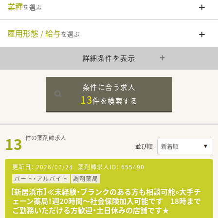
業種
を選ぶ
雇用形態 / 給与
を選ぶ
詳細条件を表示
条件に合う求人
13
件を
検索する
13
件の薬剤師求人
並び順
更新日：
2026/07/24
薬剤師求人ID：
655490
パート・アルバイト
調剤薬局
【新居浜市】≪未経験・ブランクのある方も相談可能»大手チ
ェーン薬局！週20時間～社会保険加入可能です 18時まで
ご勤務いただける方歓迎・土日休みの店舗です★