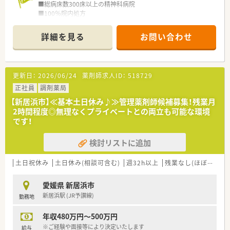
■総病床数300床以上の精神科病院
■100％院内処方
■タワー型の大型自動分包機や円盤が2台整備されており、機械
化も進んでいる病院です。
詳細を見る
お問い合わせ
＜業務内容＞
■調剤・監査・外来対応 等
■外来は平均75枚/日
更新日：
2026/06/24
薬剤師求人ID：
518729
<法人特徴>
正社員
調剤薬局
■新居浜市に1施設、四国中央に1施設を展開している地域密着
【新居浜市】≪基本土日休み♪≫管理薬剤師候補募集！残業月
型の病院です。
2時間程度◎無理なくプライベートとの両立も可能な環境
■看護専門学校の運営も行っており、若手医療従事者の育成にも
です！
貢献しています。
■「精神科専門医制度における研修施設」として認定を受け研修
検討リストに追加
医始め他の実習生も受け入れています。
土日祝休み
土日休み(相談可含む)
週32h以上
残業なし(ほぼなし含む)
愛媛県 新居浜市
新居浜駅 (JR予讃線)
勤務地
年収480万円～500万円
※ご経験や面接等により決定いたします
給与