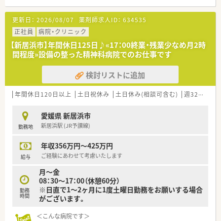
■風通しが良く働きやすい薬局です。
更新日：
2026/08/07
薬剤師求人ID：
634535
＜業務内容＞
■調剤・監査・投薬・薬歴管理等、薬剤師業務全般をお願いしま
正社員
病院・クリニック
す。
【新居浜市】年間休日125日♪«17：00終業・残業少なめ月2時
■処方箋枚数100枚/日
間程度»設備の整った精神科病院でのお仕事です
■内科・整形・その他広域
検討リストに追加
＜法人概要＞
■新居浜市・四国中央市・松山市・香川県高松市に現在9店舗展開
しています。
年間休日120日以上
土日祝休み
土日休み(相談可含む)
週32h以上
■地域の基幹病院の処方箋も数多く受付ており、今後松山市内へ
の出店も予定しています。
愛媛県 新居浜市
新居浜駅 (JR予讃線)
勤務地
年収356万円～425万円
ご経験にあわせて考慮いたします
給与
月～金
08：30～17：00（休憩60分）
※日直で1～2ヶ月に1度土曜日勤務をお願いする場合
勤務
時間
がございます。
＜こんな病院です＞