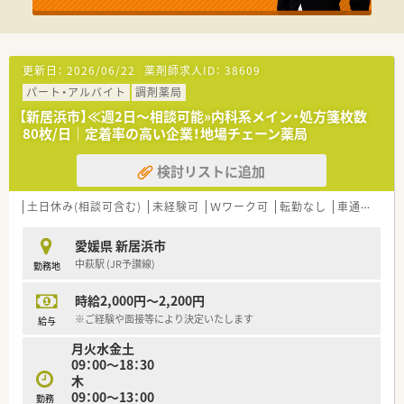
更新日：
2026/06/22
薬剤師求人ID：
38609
パート・アルバイト
調剤薬局
【新居浜市】≪週2日～相談可能»内科系メイン・処方箋枚数
80枚/日｜定着率の高い企業！地場チェーン薬局
検討リストに追加
土日休み(相談可含む)
未経験可
Ｗワーク可
転勤なし
車通勤可
愛媛県 新居浜市
中萩駅 (JR予讃線)
勤務地
時給2,000円～2,200円
※ご経験や面接等により決定いたします
給与
月火水金土
09：00～18：30
木
09：00～13：00
勤務