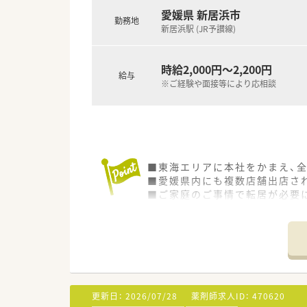
愛媛県 新居浜市
勤務地
<こんな方にもおススメ>
新居浜駅 (JR予讃線)
■福利厚生の手厚い先をお探し
■年間休日125日！プライベー
■総合病院門前でスキルアップ
時給2,000円～2,200円
給与
※ご経験や面接等により応相談
などお気軽にお問い合わせくだ
■東海エリアに本社をかまえ、
■愛媛県内にも複数店舗出店さ
■ご家庭のご事情で転居が必要
■
更新日：
2026/07/28
薬剤師求人ID：
470620