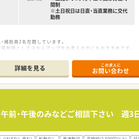
間制
※土日祝日は日直・当直業務に交代
勤務
名・補助員2名在籍しています。
院薬剤師としてスキルアップをお考えの方にもおすすめです。
この求人に
、チーム医療、病棟業務、抗がん剤ミキシング等をお願いします
詳細を見る
お問い合わせ
学会出張の支援等ございます。
）の病院です。
ど各種手当も充実しています。
円≫午前・午後のみなどご相談下さい 週
ざいません。
たい方
し(ほぼなし含む)
転勤なし
車通勤可
高時給(2,500円以上)
扶