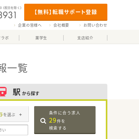
00
（祝日を除く）
【無料】転職サポート登録
企業の皆様へ
会社概要
お問い合わせ
マラボ
薬学生
支店紹介
報一覧
駅
から探す
条件に合う求人
与
を選ぶ
29
件を
検索する