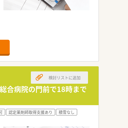
検討リストに追加
す。
います。
 総合病院の門前で18時まで
可
認定薬剤師取得支援あり
積雪なし
加速させていきます。
組みにも積極的です。