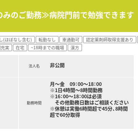
日のみのご勤務≫病院門前で勉強できます
し(ほぼなし含む)
転勤なし
車通勤可
認定薬剤師取得支援あり
制充実
在宅
~18時までの職場
漢方
非公開
法人名
月～金 09：00～18：00
※1日4時間～8時間勤務
※16：00～18：00は必須
その他勤務日数はご相談ください
勤務時間
※休憩は実働6時間超で45分、8時間
超で60分取得