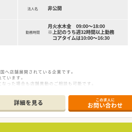
非公開
法人名
の方
トとメリハリつけて働きたい方
月火水木金 09:00～18:00
をお考えの方
※上記のうち週32時間以上勤務
勤務時間
コアタイムは10:00～16:30
さいませ！
全国へ店舗展開されている企業です。
れています。
になった場合も店舗異動のご相談も可能です。
この求人に
詳細を見る
お問い合わせ