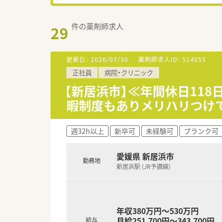
件の薬剤師求人
29
更新日：
2026/07/30
薬剤師求人ID：
514055
正社員
病院・クリニック
【新居浜市】≪年間休日11
暇制度もありメリハリつけ
週32h以上
新卒可
未経験可
ブランク可
愛媛県 新居浜市
勤務地
新居浜駅 (JR予讃線)
年収380万円～530万円
月給251,700円～343,700円
給与