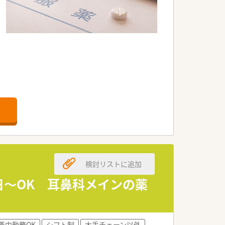
。
検討リストに追加
3日～OK 耳鼻科メインの薬
養内勤務OK
シフト制
大手チェーン以外