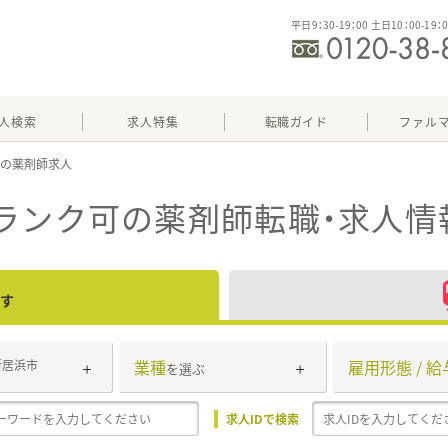
平日9：30-19：00 土日10：00-19：
人検索
求人特集
転職ガイド
ファル
可
ランク可
の薬剤師転職・求人情
す
業種
雇用形態 / 給
新居浜市
を選ぶ
求人IDで検索