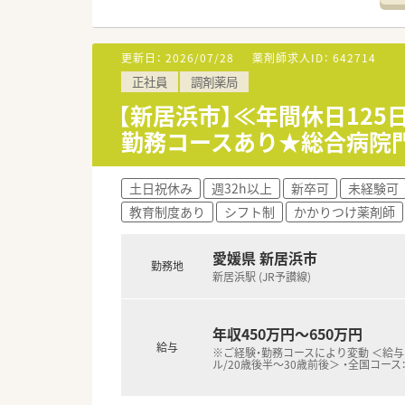
＜業務内容＞
■調剤・監査・投薬・薬歴管理等
■処方箋枚数は120枚/日程度で
更新日：
2026/07/28
薬剤師求人ID：
642714
正社員
調剤薬局
＜法人概要＞
■愛媛県新居浜市のエリアにて
【新居浜市】≪年間休日12
勤務コースあり★総合病院
土日祝休み
週32h以上
新卒可
未経験可
教育制度あり
シフト制
かかりつけ薬剤師
愛媛県 新居浜市
勤務地
新居浜駅 (JR予讃線)
年収450万円～650万円
給与
※ご経験・勤務コースにより変動 ＜給
ル/20歳後半～30歳前後＞ ・全国コース：