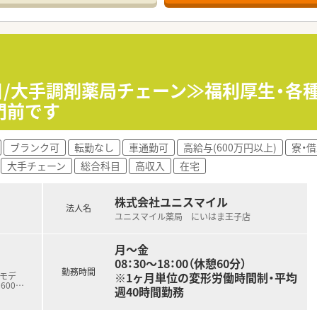
をお願いいたします。
す。
2店舗展開中の薬局です。
5日/大手調剤薬局チェーン≫福利厚生・各
門前です
ブランク可
転勤なし
車通勤可
高給与(600万円以上)
寮・
大手チェーン
総合科目
高収入
在宅
株式会社ユニスマイル
法人名
ユニスマイル薬局 にいはま王子店
月～金
08：30～18：00（休憩60分）
勤務時間
※1ヶ月単位の変形労働時間制・平均
与モデ
600
…
週40時間勤務