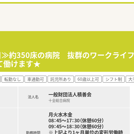
8日≫約350床の病院 抜群のワークライ
て働けます★
転勤なし
車通勤可
託児所あり
60歳以上可
シフト制
大
一般財団法人積善会
法人名
十全総合病院
月火水木金
08：45～17：30（休憩60分）
09：45～18：30（休憩60分）
※上記より1ヶ月単位の変形労働時
勤務時間