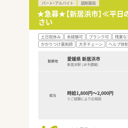
パート・アルバイト
調剤薬局
★急募★【新居浜市】≪平
さい
土日祝休み
未経験可
ブランク可
残業な
かかりつけ薬剤師
大手チェーン
ヘルプ体
愛媛県 新居浜市
勤務地
新居浜駅 (JR予讃線)
時給1,800円～2,000円
給与
※ご経験により応相談