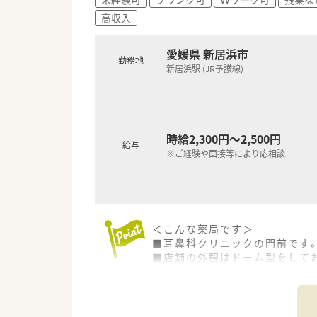
■チーム医療で活躍したい方
高収入
愛媛県 新居浜市
勤務地
新居浜駅 (JR予讃線)
時給2,300円～2,500円
給与
※ご経験や面接等により応相談
＜こんな薬局です＞
■耳鼻科クリニックの門前です
■店舗の外観はドーム型をして
■投薬台は2台あり、座り投薬が
■薬剤師は常勤3名、事務2.5名
■電子薬歴・自動分包機を導入済