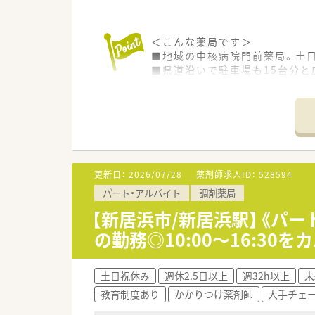
＜こんな薬局です＞
■地域の中核病院門前薬局。土
■県道沿いで駐車場も15台分と
■定年でご退職される方がいら
■従業員10名前後が在籍してい
＜業務内容＞
■調剤・投薬・監査等、外来処方
■単科に偏らず幅広い科目の処
■処方箋枚数は140枚/日。
更新日：
2026/07/28
薬剤師求人ID：
528594
■電子薬歴・分包機（円盤）導入
パート・アルバイト
調剤薬局
■投薬口は3か所。患者様に合
■在宅対応も行っています。こ
【新居浜市/新居浜駅】《パー
の勤務◎10:00～16:3
＜法人特徴＞
■株式会社ファーコスと株式会
■設立は2022年4月、スズケ
土日祝休み
週休2.5日以上
週32h以上
未
■2社が培ってきたノウハウと
教育制度あり
かかりつけ薬剤師
大手チェ
■コーポレートメッセージは「あ
■最新機器の導入やメディカル