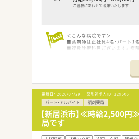
ご経験にあわせて考慮いたします
＜こんな病院です＞
■薬剤師は正社員4名・パート1
■複数診療科目ございます。病
＜業務内容＞
■調剤・監査業務、薬剤管理指導
＜研修制度＞
■スキルアップ、認定資格取得、
更新日：
2026/07/29
薬剤師求人ID：
229506
＜法人特徴＞
パート・アルバイト
調剤薬局
■約350床（一般病床・療養病床
■住宅手当や子育て支援手当な
【新居浜市】≪時給2,500
■残業は月10時間程度とほぼご
局です
＜こんな方にもおすすめ＞
■薬剤師としてのスキルを高め
未経験可
ブランク可
Ｗワーク可
残業な