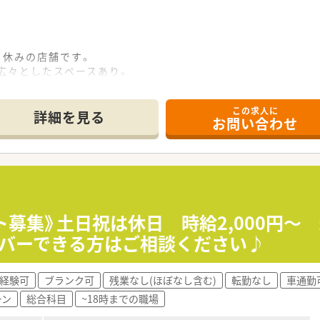
日休みの店舗です。
広々としたスペースあり。
っしゃるための募集となります。
る大型店舗です。
この求人に
詳細を見る
お問い合わせ
箋対応を主にお願いいたします。
方箋を取り扱います。
されています。
わせて立ち投薬・座り投薬どちらも対応できるようになっていま
れまでのご経験やご入社後の状況によってご担当頂く場合もござ
ト募集》土日祝は休日 時給2,000円～
0をカバーできる方はご相談ください♪
社ミックが合併して新たに設立された調剤薬局チェーンです。
ングループにおける全国規模の調剤薬局チェーンとなります。
経験可
ブランク可
残業なし(ほぼなし含む)
転勤なし
車通勤
企業の良さを融合し、より安定した経営基盤から成長スピードを
ーン
総合科目
~18時までの職場
なたに今、わたしができること」
リスクコントローラー制度を導入し、調剤過誤防止に向けた取り