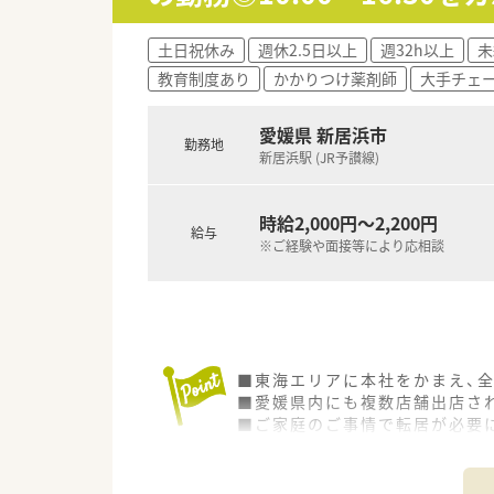
■充実の福利厚生制度
借り上げ社宅や住宅手当の支給
土日祝休み
週休2.5日以上
週32h以上
未
e-ラーニングでの一部会社負
教育制度あり
かかりつけ薬剤師
大手チェ
など社員育成のためのバックア
■残業月平均5時間（本社におい
■女性にも働きやすい環境（産育
愛媛県 新居浜市
勤務地
齢は40歳と同規模チェーンと比
新居浜駅 (JR予讃線)
■有給休暇平均消化日数10日（
境。
■全店にバーコードによる過誤
時給2,000円～2,200円
給与
・過誤がおきた際、24時間以内
※ご経験や面接等により応相談
剤薬局です。
■2019年 0402通知を受
受けた調剤事務さんが積極的に
■現場薬剤師のステップアップ
①現場：薬剤師→副薬局長→薬局
②本社：薬剤師→副薬局長→本社
■東海エリアに本社をかまえ、
③現場業務＋リクルーター、OJ
■愛媛県内にも複数店舗出店さ
■15分単位で受講可能なe-ラ
■ご家庭のご事情で転居が必要
■学会発表の為のサポートも内
■
■全国型・一定地域内・自宅から