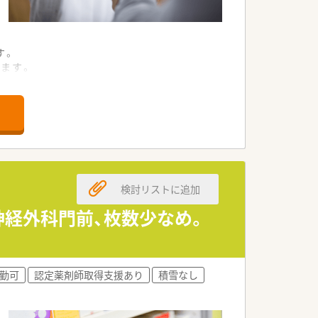
す。
ます。
す。
す。
ます。
ます。
検討リストに追加
す。
きます。
神経外科門前、枚数少なめ。
す。
勤可
認定薬剤師取得支援あり
積雪なし