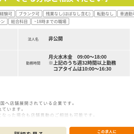
あり。（諸条件・地域により上限有）
経験可
ブランク可
残業なし(ほぼなし含む)
転勤なし
車通勤
担制度、通信教育は全額もしくは半額会社負担制度
ーン
総合科目
~18時までの職場
ップもしっかり。
ても残業管理を徹底、ノー残業デーも設置）
休取得率ほぼ100％）と人に優しい環境（1人あたりの処方箋枚
非公開
較しても高め
法人名
入社後3カ月経過後2日、半年経過後10日付与）と休暇において
月火水木金 09:00～18:00
防止システム導入済
※上記のうち週32時間以上勤務
に社長まで報告があがり個人で止めず全社を上げてのサポート
勤務時間
コアタイムは10:00～16:30
けより薬剤師業務を対人業務にシフトさせる為、調剤補助の研修所
フォローアップしてくださる環境作りを進めています。（関西よ
はもちろん、多数のキャリアポジションが御座います。
長（管理薬剤師）→エリアマネージャー→支店長→本部長（経営
薬事情報部、業務推進部、キャリア支援室、管理本部などへの
全国へ店舗展開されている企業です。
T対応、新規開局プロジェクト、専門認定薬剤師などご興味や専
れています。
ーニングを導入、会社指定の研修・勉強会は勤務日扱い。
になった場合も店舗異動のご相談も可能です。
容についての研修、プレゼンについての研修と手厚いサポート
の通勤範囲、ライフプランに応じた職種選択が可能（適宜変更も
この求人に