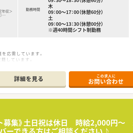
09：30～18：30（休憩60分）
木
勤務時間
09：00～17：00（休憩60分）
定年収＞
）
…
土
09：00～13：30（休憩00分）
※週40時間シフト制勤務
箋を応需しています。
在籍しています。
先を最終決定いたします。
性もございます。
この求人に
詳細を見る
お問い合わせ
ンです。
います。
応しています。
手企業です。
ト募集》土日祝は休日 時給2,000円～
複数店舗ございます。転勤範囲内を入職時に選択することもで
0をカバーできる方はご相談ください♪