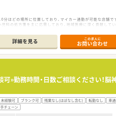
10分ほどの場所に位置しており、マイカー通勤が可能な店舗で
小児科の処方箋を主に応需しており、地域医療に深く貢献してい
枚程度であり、常勤薬剤師1名と事務2名の体制で対応していま
この求人に
て】
詳細を見る
お問い合わせ
て現場に入っていただける経験豊富な薬剤師の方を急募していま
舗運営をお任せできるような、責任感と意欲のある方を求めてい
きるスキルを持ち、自身のペースで業務を進めたい方に適してい
している地元密着型の企業であり、地域住民からの信頼も厚いで
ないため、住み慣れた地域で腰を据えて長く働き続けることがで
相談可»勤務時間・日数ご相談ください！脳
して現場に立っており、現場への理解が深く風通しの良い社風で
未経験可
ブランク可
残業なし(ほぼなし含む)
転勤なし
車通
大手チェーン