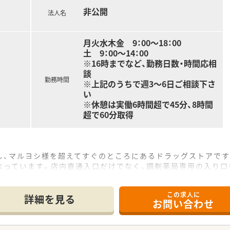
非公開
法人名
月火水木金 9：00～18：00
土 9：00～14：00
※16時までなど、勤務日数・時間応相
談
勤務時間
※上記のうちで週3～6日ご相談下さ
い
※休憩は実働6時間超で45分、8時間
超で60分取得
し、マルヨシ様を超えてすぐのところにあるドラッグストアです
なっています。店内直通入口だけでなく、調剤薬局専用の入り口
中央に監査台があります。電子薬歴・分包機（Vマス）なども導
されています。
この求人に
詳細を見る
お問い合わせ
り扱います。
。