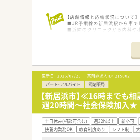
【店舗情報と応需状況について】
■JR予讃線の新居浜駅から車で
■近隣のクリニックから内科や
■1日あたりの処方箋枚数は40
【募集背景と求める人物像につい
■欠員補充のため、即戦力とし
■将来的に管理薬剤師として店
■一人薬剤師の時間帯に対応で
更新日：
2026/07/23
薬剤師求人ID：
215002
【法人特徴について】
パート・アルバイト
調剤薬局
■新居浜市内にて2店舗を展開
■転居を伴う店舗異動が発生し
【新居浜市】≪16時までも
■社長自身も薬剤師資格を保有
週20時間～社会保険加入★
土日休み(相談可含む)
週32h以上
新卒可
扶養内勤務OK
教育制度あり
シフト制