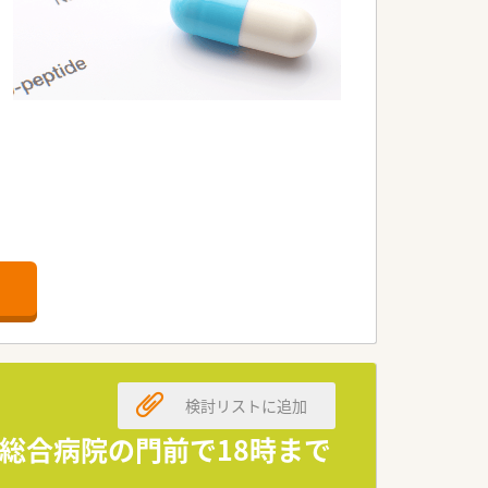
検討リストに追加
 総合病院の門前で18時まで
きますので、皆さんのキャリアプランに