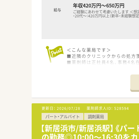
年収420万円～650万円
給与
ご経験にあわせて考慮いたします ＜想
・20代～：420万円以上（新卒・未経験想定
＜こんな薬局です＞
■近隣のクリニックからの処方
■薬剤師は正社員4名、事務4名
■面接等により適性をみて配属
当店舗以外での配属となる可能
＜こんな薬局です＞
■内科・整形外科の処方箋がメイ
■1日平均90枚/日程度応需して
■在宅（居宅）も年間20件程対
更新日：
2026/07/28
薬剤師求人ID：
528594
パート・アルバイト
調剤薬局
＜法人概要＞
■全国へ店舗展開されている大
【新居浜市/新居浜駅】《パー
新居浜エリアを含み愛媛県内に
の勤務◎10:00～16:3
あわせてご相談下さい。