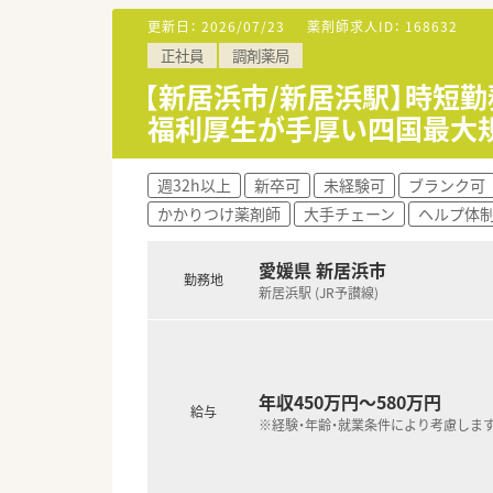
■調剤薬局業務専任でご勤務頂
更新日：
2026/07/23
薬剤師求人ID：
168632
■投薬口は2か所、立ち投薬とな
正社員
調剤薬局
■外来処方の対応だけでなく在
ご経験や配属後の状況に応じて
【新居浜市/新居浜駅】時短勤
福利厚生が手厚い四国最大
＜法人特徴＞
■ツルハグループとして瀬戸内
今後も更に、ドラッグストアと
週32h以上
新卒可
未経験可
ブランク可
■愛媛県を中心に四国・中国エリ
かかりつけ薬剤師
大手チェーン
ヘルプ体
■様々な福利厚生制度で、業界
■地域のお客様と共に取り組む
愛媛県 新居浜市
勤務地
新居浜駅 (JR予讃線)
年収450万円～580万円
給与
※経験・年齢・就業条件により考慮しま