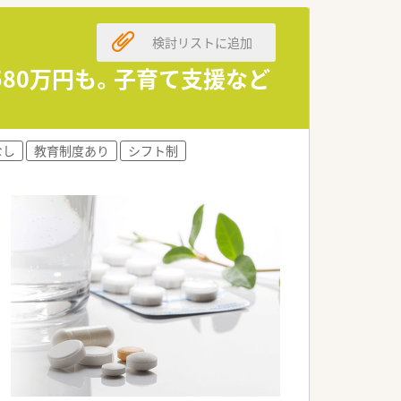
検討リストに追加
580万円も。子育て支援など
ェーンです。
備えた店舗展開を図って参ります。
なし
教育制度あり
シフト制
す。
職場づくりを目指しています。