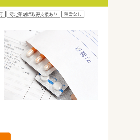
可
認定薬剤師取得支援あり
積雪なし
数が少ない）の為、定着率が良く、平均年
もライフワークバランスのとりやすい環
体制が整っており、安心して勤務できる調
を兵庫県に設立。社内で定められた研修を
り開始）
幹部）
本社キャリアもあり
門性を生かしたキャリアもあり
体制有
可能です）