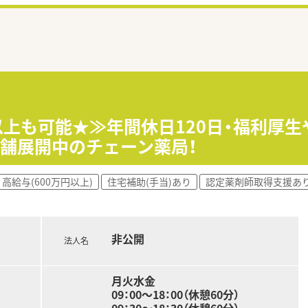
円以上も可能★≫年間休日120日・福利厚
舗展開中のチェーン薬局！
高給与(600万円以上)
住宅補助(手当)あり
認定薬剤師取得支援あ
非公開
法人名
月火水金
09：00～18：00（休憩60分）