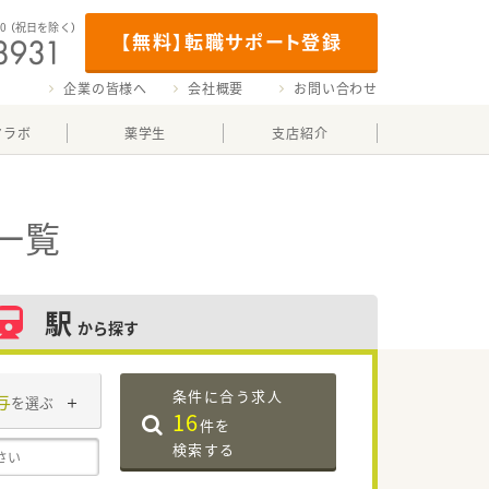
00
（祝日を除く）
【無料】転職サポート登録
企業の皆様へ
会社概要
お問い合わせ
マラボ
薬学生
支店紹介
一覧
駅
から探す
条件に合う求人
与
を選ぶ
16
件を
検索する