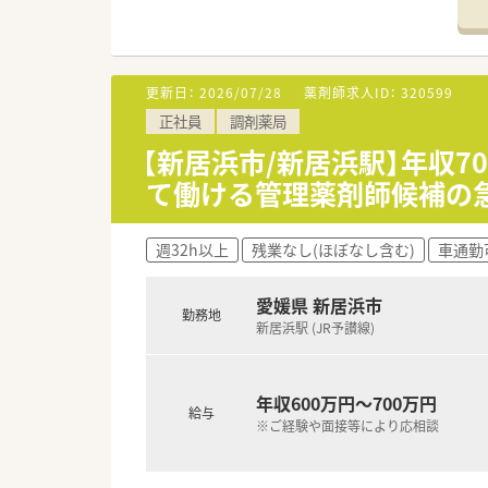
＜こんな方におススメ＞
■大手チェーン薬局でのご就業
■福利厚生が充実した企業をお
などお気軽にお問い合わせくださ
更新日：
2026/07/28
薬剤師求人ID：
320599
正社員
調剤薬局
【新居浜市/新居浜駅】年収
て働ける管理薬剤師候補の
週32h以上
残業なし(ほぼなし含む)
車通勤
愛媛県 新居浜市
勤務地
新居浜駅 (JR予讃線)
年収600万円～700万円
給与
※ご経験や面接等により応相談