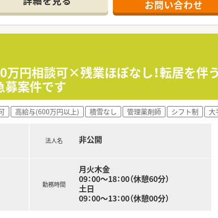
詳細を見る
お問い合わせ
をお考えの方
探しの方
い！
700万円相談可×残業ほぼなし！転居を
急募案件です
可
高給与(600万円以上)
積雪なし
管理薬剤師
シフト制
大
非公開
法人名
月火木金
09：00～18：00（休憩60分）
勤務時間
土日
09：00～13：00（休憩00分）