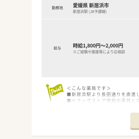
愛媛県 新居浜市
勤務地
新居浜駅 (JR予讃線)
時給1,800円～2,000円
給与
※ご経験や面接等により応相談
＜こんな薬局です＞
■新居浜駅より長田通りを直進
■ドラッグストア併設の薬局と
■調剤室は整理整頓されており、
■1,500品目以上の取り扱いを
＜業務内容＞
■脳神経外科の処方箋を主に取
■処方箋枚数は1日平均50枚/日