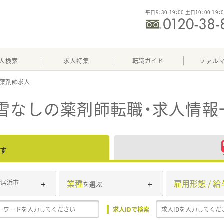
平日9：30-19：00 土日10：00-19：
人検索
求人特集
転職ガイド
ファル
雪なし
の薬剤師転職・求人情報
す
業種
雇用形態 / 給
新居浜市
を選ぶ
求人IDで検索