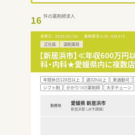
件の薬剤師求人
16
更新日：
2026/07/29
薬剤師求人ID：
436370
正社員
調剤薬局
【新居浜市】≪年収600万
科・内科★愛媛県内に複数店
年間休日120日以上
週32h以上
車通勤可
シフト制
かかりつけ薬剤師
大手チェーン
愛媛県 新居浜市
勤務地
新居浜駅 (JR予讃線)