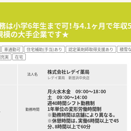
きます。
ります。
宅業務もございます。
ご担当頂く場合がございます。
務は小学6年生まで可！与4.1ヶ月で年収
規模の大手企業です★
海圏にてドミナント展開を強化している地域№１のドラッグチ
調剤薬局の併設店を標準型店舗として、利便性と専門性を兼ね
車通勤可
住宅補助(手当)あり
認定薬剤師取得支援あり
積雪
アに228店舗展開しております。現在約3割が調剤取扱店舗で
制充実
在宅
トップクラスの満足度を誇っております。誰もが安心して働ける
地域支援・社会貢献活動も活発に行っております。
株式会社レデイ薬局
法人名
レデイ薬局 新居浜中央店
月火水木金 09：00～18：00
土 09：00～14：00
週40時間シフト勤務制
1年単位の変形労働時間制
勤務時間
す
※勤務時間は店舗により異なる。
※休憩時間は、実働6時間以上で45
分、8時間以上で60分