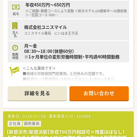
■自宅通勤コースでも最高500万円を目指すことができ、全国転
年収450万円～650万円
勤コースであれば最高650万円が想定されます。
※ご経験・勤務コースにより変動 ＜給与モデル/20歳後半～30歳前後
■昇給は年に1回あり賞与も年に2回しっかりと支給されるた
給与
＞ ・全国コース：600
…
め、日頃の頑張りが目見える形で収入に還元されます。
株式会社ユニスマイル
法人
ユニスマイル薬局 にいはま王子店
名
月～金
08：30～18：00（休憩60分）
勤務
※1ヶ月単位の変形労働時間制・平均週40時間勤務
時間
＜こんな薬局です＞
■地域の中核病院門前薬局。土日休みの店舗です。
■県道沿いで駐車場も15台分と広々としたスペースあり。
■定年でご退職される方がいらっしゃるための募集となりま
す。
詳細を見る
お問い合わせ
■従業員10名前後が在籍している大型店舗です。
＜業務内容＞
■調剤・投薬・監査等、外来処方箋対応を主にお願いいたします。
更新日：
2026/07/28
薬剤師求人ID：
320599
■単科に偏らず幅広い科目の処方箋を取り扱います。
■処方箋枚数は140枚/日。
正社員
調剤薬局
■電子薬歴・分包機（円盤）導入されています。
【新居浜市/新居浜駅】年収700万円相談可×残業ほぼなし！
■投薬口は3か所。患者様に合わせて立ち投薬・座り投薬どちら