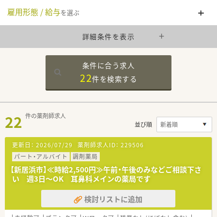
雇用形態 / 給与
を選ぶ
詳細条件を表示
条件に合う求人
22
件を
検索する
22
件の薬剤師求人
並び順
更新日：
2026/07/29
薬剤師求人ID：
229506
パート・アルバイト
調剤薬局
【新居浜市】≪時給2,500円≫午前・午後のみなどご相談下さ
い 週3日～OK 耳鼻科メインの薬局です
検討リストに追加