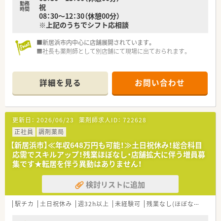
勤務
祝
時間
08：30～12：30（休憩00分）
※上記のうちでシフト応相談
■新居浜市内中心に店舗展開されています。
■社長も薬剤師として別店舗にて現場に出ておられます。
詳細を見る
お問い合わせ
更新日：
2026/06/23
薬剤師求人ID：
722628
正社員
調剤薬局
【新居浜市】≪年収648万円も可能！≫土日祝休み！総合科目
応需でスキルアップ！残業ほぼなし・店舗拡大に伴う増員募
集です★転居を伴う異動はありません！
検討リストに追加
駅チカ
土日祝休み
週32h以上
未経験可
残業なし(ほぼなし含む)