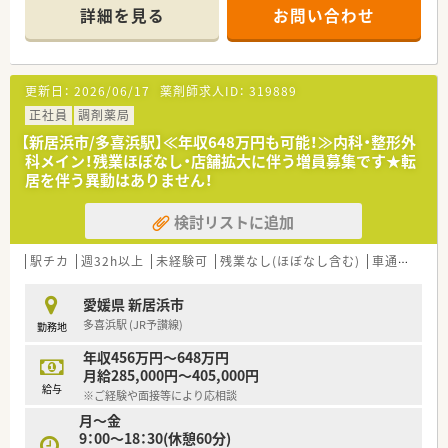
＊------------------------------------------＊
詳細を見る
お問い合わせ
【店舗情報と応需状況について】
■多喜浜駅から車で約7分の立地にあり、内科や呼吸器科や消化
器科の処方箋を1日あたり約30枚から40枚応需しています。
更新日：
2026/06/17
薬剤師求人ID：
319889
■常勤薬剤師1名とパート薬剤師1名の体制で運営しており、ア
ットホームな雰囲気の中で協力しながら業務を進めています。
正社員
調剤薬局
■外来調剤だけでなく居宅への在宅業務にも積極的に取り組ん
【新居浜市/多喜浜駅】≪年収648万円も可能！≫内科・整形外
でおり、地域に密着した医療サービスの提供を行っています。
科メイン！残業ほぼなし・店舗拡大に伴う増員募集です★転
居を伴う異動はありません！
【法人特徴】
■愛媛県内にて店舗展開中の地元企業。新居浜市に多く店舗を
検討リストに追加
構えられ、四国中央市・松山市にも店舗がございます。
■各自で外部の研修に参加したり、各店舗でも勉強会を開くなど
しており、より専門性の高い相談にも対応できるよう資格取得さ
駅チカ
週32h以上
未経験可
残業なし(ほぼなし含む)
車通勤可
高
れるなど、地域に根差した医療提供を目指し、日々研鑽されてい
る薬剤師の方が多く在籍されています。
愛媛県 新居浜市
■皆で協力しあいながら働ける方を求めておられます。
多喜浜駅 (JR予讃線)
勤務地
【研修制度】
年収456万円～648万円
■ご入職後は日々の業務を通じて一連の流れを習得頂きます。
月給285,000円～405,000円
■患者様から信頼、相談される薬局を目指し、 定期的な局内勉
給与
※ご経験や面接等により応相談
強会の実施や、地域の勉強会への積極的な参画により、個々の自
月～金
己研鑽及びコミュニケーション能力の向上を図っています。
9：00～18：30(休憩60分)
■ゆくゆくは店舗の運営や後輩の育成にも携わり、地域医療を牽