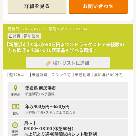
り、季節による処方箋枚数の変動にも柔軟に対応しています。
詳細を見る
お問い合わせ
■門前の耳鼻咽喉科クリニックの処方箋を中心に受け付けてお
り、地域の方々に信頼されるかかりつけ薬局として機能していま
す。
更新日：
2026/07/22
薬剤師求人ID：
495547
【募集背景と求める人物像について】
■転居に伴う欠員が発生したため募集しており、即戦力として活
正社員
調剤薬局
躍できる調剤経験3年以上の薬剤師を求めています。
【新居浜市】≪年収650万円まで≫ドラッグストア未経験の
■地域に根ざした医療を提供したいという熱意を持ち、患者様一
方も歓迎★広域+OTC医薬品も学べる環境♪
人ひとりに寄り添った丁寧な対応ができる方を歓迎していま
す。
検討リストに追加
■現場の意見を大切にする社風のため、自ら考え積極的に提案や
改善を行い、周囲と協力して業務に取り組める方が理想的です。
週32h以上
未経験可
ブランク可
車通勤可
高給与(600万円以上)
【法人特徴について】
■中讃エリアを中心に地域密着型のドミナント展開を強力に推
愛媛県 新居浜市
進しています。
新居浜駅 (JR予讃線)
勤務地
■二名の薬剤師が経営を担っているため現場感覚が非常に鋭く、
社員が無理なく働ける環境作りを最優先に考えている法人で
年収400万円～650万円
す。
■代表者が若く風通しの良い組織文化が醸成されており、大手チ
※経験・年齢・スキルにより異なる
給与
ェーン出身者など多様なキャリアを持つ人材が活躍していま
月～土
す。
09：00～18：00（休憩60分）
勤務
※上記より週40時間以内シフト勤務制
【求人情報について】
時間