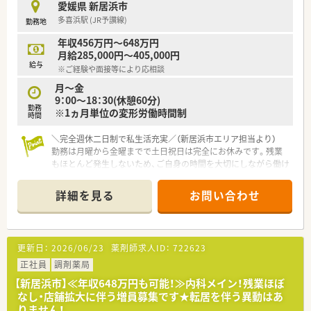
愛媛県 新居浜市
多喜浜駅 (JR予讃線)
勤務地
年収456万円～648万円
月給285,000円～405,000円
給与
※ご経験や面接等により応相談
月～金
9：00～18：30(休憩60分)
勤務
※1ヵ月単位の変形労働時間制
時間
＼完全週休二日制で私生活充実／（新居浜市エリア担当より）
勤務は月曜から金曜までで土日祝日は完全にお休みです。残業
もほとんど発生しないため、ご自身の時間を大切にしながら働け
ます。
＊------------------------------------------＊
詳細を見る
お問い合わせ
【店舗情報と応需状況について】
■多喜浜駅から車で10分ほどの場所に位置し、近隣の総合病院
から1日に約50枚の処方箋を応需している店舗です。
更新日：
2026/06/23
薬剤師求人ID：
722623
■開局時間は月曜日から金曜日までの午前9時から午後6時30分
までとなっており、土日および祝日はお休みです。
正社員
調剤薬局
■現在は正社員の薬剤師が1名とパート従業員が1名在籍してお
【新居浜市】≪年収648万円も可能！≫内科メイン！残業ほぼ
り、少人数で協力しながら日々の業務に取り組んでいます。
なし・店舗拡大に伴う増員募集です★転居を伴う異動はあ
りません！