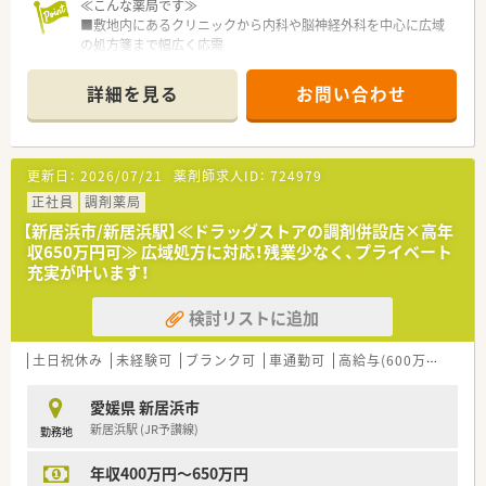
≪こんな薬局です≫
■敷地内にあるクリニックから内科や脳神経外科を中心に広域
の処方箋まで幅広く応需
■1日平均40枚程度のため枚数は少なめです
■新居浜駅から車で7分の場所に位置しており、スーパーなどが
詳細を見る
お問い合わせ
同敷地内にある利便性の高い環境の店舗です
■ピッキング監査システムを導入しており、正確かつ効率的に
日々の調剤業務を進めることができる環境です
更新日：
2026/07/21
薬剤師求人ID：
724979
≪こんな企業です
■四国エリアを中心に多角的な事業を展開しており、業界大手グ
正社員
調剤薬局
ループに参画したことで強固な経営基盤を持っています。
【新居浜市/新居浜駅】≪ドラッグストアの調剤併設店×高年
■調剤併設型店舗の出店ペースはエリア屈指のスピードを誇り、
収650万円可≫ 広域処方に対応！残業少なく、プライベート
地域に密着した医療と健康の提供を目指しています。
充実が叶います！
■従業員割引制度など大手ならではの充実した福利厚生が整っ
ており、長く安心して働き続けられる環境が魅力です。
検討リストに追加
土日祝休み
未経験可
ブランク可
車通勤可
高給与(600万円以上)
愛媛県 新居浜市
新居浜駅 (JR予讃線)
勤務地
年収400万円～650万円