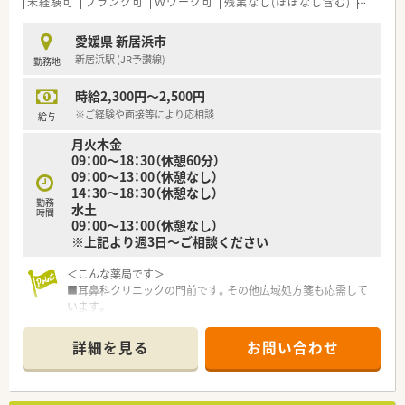
未経験可
ブランク可
Ｗワーク可
残業なし(ほぼなし含む)
転勤な
愛媛県 新居浜市
新居浜駅 (JR予讃線)
勤務地
時給2,300円～2,500円
※ご経験や面接等により応相談
給与
月火木金
09：00～18：30（休憩60分）
09：00～13：00（休憩なし）
14：30～18：30（休憩なし）
勤務
水土
時間
09：00～13：00（休憩なし）
※上記より週3日～ご相談ください
＜こんな薬局です＞
■耳鼻科クリニックの門前です。その他広域処方箋も応需して
います。
■店舗の外観はドーム型をしており店舗内も清潔化のある薬局
です。
詳細を見る
お問い合わせ
■投薬台は2台あり、座り投薬が可能です。
■薬剤師は常勤3名、事務2.5名体制です。
■電子薬歴・自動分包機を導入済みです。