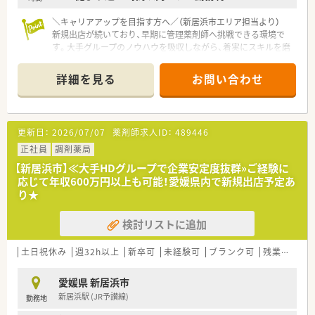
■年収は500万円から700万円の範囲で相談が可能であり、これ
までのご経験やスキルを正当に評価し給与へ反映させます。
＼キャリアアップを目指す方へ／（新居浜市エリア担当より）
■住宅手当や退職金制度などの福利厚生が充実しており、正社員
新規出店が続いており、早期に管理薬剤師へ挑戦できる環境で
として長期的に安心してキャリアを築ける環境が整っていま
す。大手グループのノウハウを吸収しながら、着実にスキルを磨
す。
いていけます。
■残業代は1分単位で全額支給される仕組みを導入しており、働
＊------------------------------------------＊
詳細を見る
お問い合わせ
いた分だけしっかりと還元される透明性の高い評価制度です。
【店舗情報と応需状況について】
■内科や脳神経外科を中心に近隣クリニックから広域の処方箋
まで幅広く1日平均40枚程度を応需しています。
更新日：
2026/07/07
薬剤師求人ID：
489446
■新居浜駅から車で7分の場所に位置しており、スーパーなどが
同敷地内にある利便性の高い環境の店舗です。
正社員
調剤薬局
■ピッキング監査システムを導入しており、正確かつ効率的に
【新居浜市】≪大手HDグループで企業安定度抜群»ご経験に
日々の調剤業務を進めることができる環境です。
応じて年収600万円以上も可能！愛媛県内で新規出店予定あ
り★
【法人特徴について】
■四国エリアを中心に多角的な事業を展開しており、業界大手グ
検討リストに追加
ループに参画したことで強固な経営基盤を持っています。
■調剤併設型店舗の出店ペースはエリア屈指のスピードを誇り、
地域に密着した医療と健康の提供を目指しています。
土日祝休み
週32h以上
新卒可
未経験可
ブランク可
残業なし(ほぼなし含む)
■従業員割引制度など大手ならではの充実した福利厚生が整っ
ており、長く安心して働き続けられる環境が魅力です。
愛媛県 新居浜市
新居浜駅 (JR予讃線)
勤務地
【職場環境と雰囲気】
■店舗スタッフは少人数ですが、併設されている店舗の従業員と