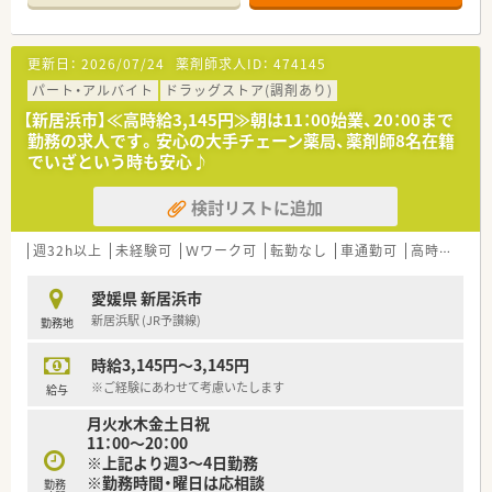
事務2名の体制で対応しています。
【募集背景と求める人物像について】
更新日：
2026/07/24
薬剤師求人ID：
474145
■欠員補充のため、即戦力として現場に入っていただける経験豊
富な薬剤師の方を急募しています。
パート・アルバイト
ドラッグストア(調剤あり)
■将来的に管理薬剤師として店舗運営をお任せできるような、責
【新居浜市】≪高時給3,145円≫朝は11：00始業、20：00まで
任感と意欲のある方を求めています。
勤務の求人です。安心の大手チェーン薬局、薬剤師8名在籍
■一人薬剤師の時間帯に対応できるスキルを持ち、自身のペース
でいざという時も安心♪
で業務を進めたい方に適しています。
検討リストに追加
【法人特徴について】
■新居浜市内にて2店舗を展開している地元密着型の企業であ
り、地域住民からの信頼も厚いです。
週32h以上
未経験可
Ｗワーク可
転勤なし
車通勤可
高時給(2,500円以上)
■転居を伴う店舗異動が発生しないため、住み慣れた地域で腰を
据えて長く働き続けることができます。
愛媛県 新居浜市
■社長自身も薬剤師資格を保有して現場に立っており、現場への
新居浜駅 (JR予讃線)
勤務地
理解が深く風通しの良い社風です。
時給3,145円～3,145円
※ご経験にあわせて考慮いたします
給与
月火水木金土日祝
11：00～20：00
※上記より週3～4日勤務
※勤務時間・曜日は応相談
勤務