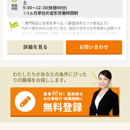
土
引するリーダーとしてステップアップすることが可能です。
勤務
9：00～12：30(休憩00分)
時間
※1ヵ月単位の変形労働時間制
＼専門科目と在宅を学べる／（新居浜市エリア担当より）
内科や整形外科の処方に加え、施設や居宅の在宅業務も経験でき
るため、地域医療に貢献しながら着実にスキルアップできます。
＊------------------------------------------＊
詳細を見る
お問い合わせ
【店舗情報と応需状況について】
■多喜浜駅から徒歩8分と通勤に便利な立地にあり、近隣の医療
機関から内科や整形外科の処方箋を応需しています。
■処方箋枚数は1日100枚程度となっており、円盤2台体制で効率
よく業務を進められる工夫がなされています。
わたしたちがあなたの条件にぴった
■居宅および施設への在宅業務にも幅広く対応しており、地域に
りの職場をお探しします。
根ざした医療サービスを積極的に提供しています。
【法人特徴】
■愛媛県内にて店舗展開中の地元企業。新居浜市に多く店舗を
構えられ、四国中央市・松山市にも店舗がございます。
■各自で外部の研修に参加したり、各店舗でも勉強会を開くなど
しており、より専門性の高い相談にも対応できるよう資格取得さ
れるなど、地域に根差した医療提供を目指し、日々研鑽されてい
る薬剤師の方が多く在籍されています。
■皆で協力しあいながら働ける方を求めておられます。