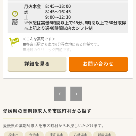
の個性を活かした自由な社風です。
月火木金 8：45～18：00
■社長は元ドラッグストアの調剤部門で新規開局を担当してお
水 8：45～16：45
り、現場への理解が深いことも特徴です。
土 9：00～12：30
勤務
※休憩は実働6時間以上で45分、8時間以上で60分取得
時間
※上記より週40時間以内のシフト制
＜こんな薬局です＞
■多喜浜駅から車で6分程立地にある店舗です。
■地域のクリニック門前です。
■複数科目応需しています。
詳細を見る
お問い合わせ
＜業務内容＞
■調剤・監査・投薬・薬歴管理 等
■処方箋枚数60枚/日
＜こんな方におススメ＞
■地元企業で腰を据えて働きたい方
■クリニック門前をご希望の方
■プライベートとのメリハリをつけたい方
愛媛県の薬剤師求人を市区町村から探す
などお気軽にお問い合わせください！
愛媛県の薬剤師求人を市区町村からお探しいただけます。
松山市
今治市
宇和島市
八幡浜市
新居浜市