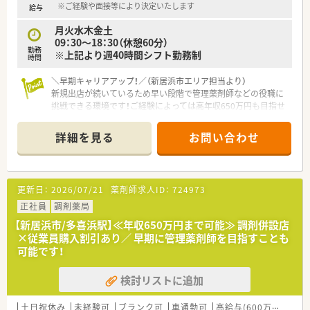
※ご経験や面接等により決定いたします
給与
月火水木金土
09：30～18：30（休憩60分）
勤務
※上記より週40時間シフト勤務制
時間
＼早期キャリアアップ！／（新居浜市エリア担当より）
新規出店が続いているため早い段階で管理薬剤師などの役職に
挑戦できる環境です！ご経験によっては高年収650万円も目指せ
ます。
＊------------------------------------------＊
詳細を見る
お問い合わせ
【店舗情報と応需状況について】
■新居浜駅から車で10分ほどの距離に位置しており広域からの
処方箋を1日10から20枚程度応需しています。
更新日：
2026/07/21
薬剤師求人ID：
724973
■主に一人薬剤師体制で運営されており個人の裁量を持っての
びのびと調剤業務に取り組める環境が整っています。
正社員
調剤薬局
■併設されている店舗のスタッフともしっかりと連携を取りな
【新居浜市/多喜浜駅】≪年収650万円まで可能≫ 調剤併設店
がら活気ある雰囲気の中で業務を進めていただけます。
×従業員購入割引あり／ 早期に管理薬剤師を目指すことも
可能です！
【法人特徴について】
■地域密着型の店舗を多数展開しており多角的な事業運営を通
検討リストに追加
じて地域の皆様の暮らしを多面的に支えています。
■業界大手のグループ会社として強固な経営基盤と蓄積された
ノウハウを融合させた安定した成長性が魅力です。
土日祝休み
未経験可
ブランク可
車通勤可
高給与(600万円以上)