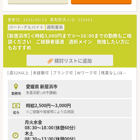
■調剤・投薬・監査など外来処方箋の対応を主にお願いいたしま
す。
■処方箋枚数は1日あたり40枚程応需しています。
更新日：
2026/06/23
薬剤師求人ID：
320691
＜法人特徴＞
パート・アルバイト
調剤薬局
■新居浜市内にて2店舗展開されている地元企業です。
【新居浜市】≪時給3,000円まで≫～16：00までの勤務もご相
■転居を伴う異動もなく、環境を変えずに長くご勤務頂けます。
談ください ご経験者優遇 透析メイン 勉強したい方に
■社長も薬剤師資格をお持ちで店舗でご勤務されています。
もおすすめ
少数精鋭の企業でありながら、風通しよく皆様お仕事されてい
ます。
検討リストに追加
週32h以上
未経験可
ブランク可
Ｗワーク可
残業なし(ほぼなし含む)
愛媛県 新居浜市
多喜浜駅 (JR予讃線)
勤務地
時給2,500円～3,000円
※ご経験や面接等により応相談
給与
月火水金
08：30～18：00（休憩60分）
木土
08：30～13：00（休憩00分）