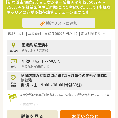
【新居浜市/西条市】★ラウンダー募集★≪年収650万円～
トのポジションも増えます。
750万円≫就業条件やご経験により考慮いたします！多様な
■在宅や教育等の専門性を活かせるスペシャリストを目指すこ
キャリアの方が多数在籍するチェーン薬局です
とも可能です。
■その他にも、管理部門や商品部門等の本社スタッフなど活動領
検討リストに追加
域は多種多様です。
■在宅実施店舗は年々増加しており、在宅医療へもしっかりと関
わる事ができます。
週32h以上
車通勤可
高給与(600万円以上)
教育制度あり
シフト制
■育児休暇は3歳まで取得が可能で、時短制度は小学5年生まで
時短勤務ができるよう変更予定です。
愛媛県 新居浜市
■年間休日が120日とワークライフバランスが整っています
新居浜駅 (JR予讃線)
勤務地
■日用品から常備薬まで、従業員割引制度など嬉しいメリットも
たくさんあります！
年収650万円～750万円
※ご経験・面接による
給与
配属店舗の営業時間に準じ1ヶ月単位の変形労働時間
制勤務
勤務
例：月～土 9：00～18：00（休憩60分）
時間
★会社説明会実施中！詳しくはお気軽にお問い合わせください★
＜業務内容＞
■本社付けとなり、適性を見ながら複数店舗のラウンダーとして
ご勤務いただきます。
詳細を見る
お問い合わせ