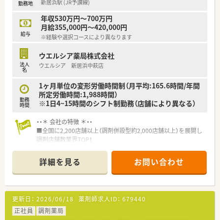
新居浜駅 (JR予讃線)
勤務地
年収530万円～700万円
月給355,000円～420,000円
給与
※経験や選択コースにより異なります
ウエルシア薬局株式会社
法人
ウエルシア 新居浜中萩店
名
1ヶ月単位の変形労働時間制（月平均:165.6時間/年間
所定労働時間:1,988時間）
勤務
※1日4~15時間のシフト制勤務（店舗により異なる）
時間
・・＊ 会社の特徴 ＊・・
■全国に2,200店舗以上（調剤併設型約2,000店舗以上）を展開し
調剤店舗数業界TOP！
■店舗拡大に伴いキャリアアップできるポジションが多数あり！
頑張り次第で高給与も可能！
詳細を見る
お問い合わせ
■経験や勤務コースによりますが、経験の少ない方でも500万前
半スタートと業界TOP水準！
■職種や職域に合わせ、豊富な社内研修や外部組織と連携した研
修を用意されています
更新日：
2026/06/18
薬剤師求人ID：
679440
■薬剤師が中心の会社だからこそ活躍できるキャリアパスが多
種多様に用意されています。
正社員
調剤薬局
■店舗拡大に伴い、エリアマネジャーや営業部長等のマネジメン