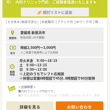
可！ 内科クリニック門前 ご経験者優遇いたします★
【法人特徴について】
検討リストに追加
■四国エリアを中心に多角的な事業を展開しており、地域に密着
した店舗運営を行っている企業です。
■大手グループの傘下に入ったことで強固な経営基盤を獲得し、
土日休み(相談可含む)
未経験可
ブランク可
Ｗワーク可
残業なし(ほぼなし含む)
安定した成長を続けているのが特徴です。
■調剤併設型の店舗展開を積極的に推進しており、出店スピード
愛媛県 新居浜市
はエリア内でも屈指の勢いを誇ります。
新居浜駅 (JR予讃線)
勤務地
【こんな方が活躍中】
時給2,500円～3,000円
■患者様や併設店舗のスタッフと円滑にコミュニケーションを
取りながら、笑顔で業務に取り組む方が活躍中です。
※ご経験や面接等により応相談
給与
■未経験やブランクのある状態から入社し、手厚い研修制度を活
月火木金 9：00～18：15
用して立派な戦力として成長した方が多数います。
土 9：00～13：15
■日々の業務改善に積極的に取り組み、自身のスキルアップと店
日 9：00～13：00
舗の成長を両立させている方が評価されています。
勤務
※上記のうちでシフト応相談
時間
※休憩は実働6時間超で45分、8時間超で60分取得
＜店舗概要＞
■内科クリニック門前です。
■社長も薬剤師として当店舗にて現場に出ておられます。薬剤
師は1～2名体制となります。
詳細を見る
お問い合わせ
＜業務内容＞