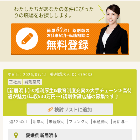
ト、専門認定薬剤師などご興味や専門性を生かしたキャリア
■今後の施設調剤や在宅支援業務への本格的な取り組み強化に
■全国型・一定地域内・自宅からの通勤範囲、ライフプランに応じ
わたしたちがあなたの条件にぴった
伴い、積極的な増員募集を行っています。
た職種選択が可能で、選択後の適宜変更も可能です。
りの職場をお探しします。
■30代までの若手層を歓迎しており、次世代のリーダー候補と
して活躍が期待されています。
〈こんな方にもおススメ〉
■新たな業務へのチャレンジ精神を持ち、地域医療への貢献に意
■ライフワークバランスを大切にしたい方
欲的な方を求めています。
■経営面の心配なく安定した会社で長く働きたい方
【法人特徴について】
など、お気軽にお問い合わせください！
■愛媛県内で地域密着型の店舗展開を行っており、地域医療への
貢献を最重視している法人です。
■30代の取締役を中心に新しいシステム導入や業務改善に積極
的な姿勢を持っています。
■地元企業ならではの温かみと、充実した福利厚生や人事評価制
更新日：
2026/07/15
薬剤師求人ID：
479033
度を兼ね備えた安定企業です。
正社員
調剤薬局
【求人情報について】
【新居浜市】≪福利厚生&教育制度充実の大手チェーン≫高待
■正社員として雇用され、経験や能力に応じて年収600万円まで
遇が魅力/年収530万円～！調剤併設店舗の募集です♪
の提示が可能となっています。
■薬剤師手当などの各種手当が充実しており、安定した収入を得
検討リストに追加
られる給与体系が整っています。
■昇給は年1回、賞与は年2回支給され、日々の頑張りがしっかり
週32h以上
新卒可
未経験可
ブランク可
車通勤可
高給与(600万円以上)
と還元される環境です。
愛媛県 新居浜市