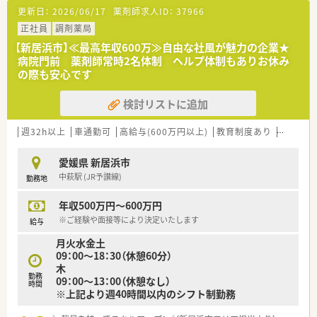
更新日：
2026/06/17
薬剤師求人ID：
37966
【研修制度】
正社員
調剤薬局
■ご入職後は日々の業務を通じて一連の流れを習得頂きます。
■患者様から信頼、相談される薬局を目指し、 定期的な局内勉
【新居浜市】≪最高年収600万≫自由な社風が魅力の企業★
強会の実施や、地域の勉強会への積極的な参画により、個々の自
病院門前 薬剤師常時2名体制 ヘルプ体制もありお休み
己研鑽及びコミュニケーション能力の向上を図っています。
の際も安心です
■ゆくゆくは店舗の運営や後輩の育成にも携わり、地域医療を牽
引するリーダーとしてステップアップすることが可能です。
検討リストに追加
週32h以上
車通勤可
高給与(600万円以上)
教育制度あり
シフト制
愛媛県 新居浜市
中萩駅 (JR予讃線)
勤務地
年収500万円～600万円
※ご経験や面接等により決定いたします
給与
月火水金土
09：00～18：30（休憩60分）
木
勤務
09：00～13：00（休憩なし）
時間
※上記より週40時間以内のシフト制勤務