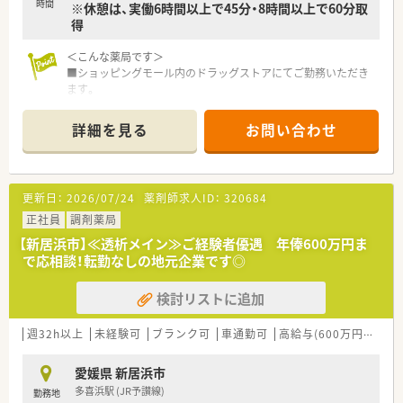
時間
※休憩は、実働6時間以上で45分・8時間以上で60分取
得
＜こんな薬局です＞
■ショッピングモール内のドラッグストアにてご勤務いただき
ます。
■広域処方箋を応需しています。
■薬剤師8名、登録販売者6名が在籍しています。
詳細を見る
お問い合わせ
＜業務内容＞
■調剤・監査・投薬・OTC販売など薬剤師業務全般をお願いしま
す。
更新日：
2026/07/24
薬剤師求人ID：
320684
■処方箋枚数は40～50枚/日程度です。
正社員
調剤薬局
＜法人概要＞
【新居浜市】≪透析メイン≫ご経験者優遇 年俸600万円ま
■営業収益日本小売業No.1の安定しており、日本全国及び海外
で応相談！転勤なしの地元企業です◎
にも幅広く出店しています。
■全国に278店舗を展開中の企業です。
検討リストに追加
調剤はもちろん、OTCやシニアケア、漢方薬、健康食品といっ
た健康に必要な商品・サービス提供、クリニックの誘致など新た
な取り組みも実施しています。
週32h以上
未経験可
ブランク可
車通勤可
高給与(600万円以上)
■年中無休(365日）毎日夜遅くまで処方箋をもってくるという事
もあり、多種多様な処方せんを応需しているため、扱う薬の種類
愛媛県 新居浜市
や対応する医療機関は多岐に渡り幅広い知識・スキルを磨くこと
多喜浜駅 (JR予讃線)
勤務地
ができます。