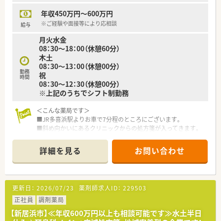
■赤ちゃんからお年寄りまで、地域に暮らす様々な方が訪れる場
年収450万円～600万円
所なので、健康相談を通じてセルフメディケーション推進に貢献
でき、カウンセリング力を身につけられる環境です。
※ご経験や面接等により応相談
給与
■漢方の取り扱いを促進しており、普通の調剤薬局では扱ってい
月火水金
ない種類の漢方も勉強できます。
08：30～18：00（休憩60分）
■薬剤師としての専門制はもちろん、多様なキャリアを支援する
木土
システムが整っています。
08：30～13：00（休憩00分）
■調剤・OTCの担当として経験を積み更に管理薬剤師を経験した
勤務
祝
後は、「在宅・企画開発・バイヤー・教育・薬事・調剤サポート」等の
時間
08：30～12：30（休憩00分）
より専門性の高い業務に携わる事も可能です。
※上記のうちでシフト制勤務
■管理薬剤師以降は、自分が進みたいコースにチャレンジできる
チャンスが誰にでもあります。「社内・グループ公募制度、自己申
＜こんな薬局です＞
告制度、ポイント面談」などを通じて、今後のキャリアや希望を
■JR多喜浜駅よりお車で7分程のところにございます。
会社側に伝え新たなキャリア形成する事も可能です。
■斜め向かいにあるクリニックからの処方箋が入ってきます。
■育児休業は最大3年間の取得が可能、育児休職からの復帰率
■明るく清潔感があり広々とした店内です。
「98.6％（昨年までの2年間平均）」です。
■薬剤師2名在籍されています。管理薬剤師は男性です。
■育児時短勤務は、最大3時間の時間短縮する事ができ、お子様
詳細を見る
お問い合わせ
■電子薬歴・分包機（Vマス）導入されています。
が小学校卒業する迄取得が可能です。
■投薬口は1カ所・立ち投薬がメインですが
■子女教育手当・社宅手当（N・R区分）･住宅助成（N・R区分）など、
患者様のご希望に応じて座ってじっくりお話をお聞き出来る
プライベートな部分を支援してくれる福利厚生も充実していま
スペースもございます。
す。
更新日：
2026/07/23
薬剤師求人ID：
229503
＜業務内容＞
正社員
調剤薬局
■調剤・投薬・監査など外来処方箋の対応を主にお願いいたしま
【新居浜市】≪年収600万円以上も相談可能です≫水土半日
す。