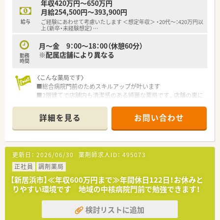
年収420万円～650万円
も連携しながら活気ある雰囲気の中で働けます。
月給254,500円～393,900円
■野心家や向上心の高いスタッフが多く在籍しており、互いに刺
給与
ご経験にあわせて考慮いたします ＜想定年収＞ ・20代～：420万円以
激を受けながらチャレンジできる風通しの良い環境です。
上（新卒・未経験想定）
…
■20代から30代の若手からベテランまで幅広い世代が活躍して
おり、人間関係も良好で働きやすい職場です。
月～金 9：00～18：00（休憩60分）
※配属店舗により異なる
勤務
時間
〈こんな薬局です〉
■総合病院門前のためスキルアップが叶います
■2階建てで店舗内も清潔感のある綺麗な薬局です。店舗の裏に
薬局専用の駐車場がございます。
詳細を見る
お問い合わせ
〈業務内容〉
■総合科目応需しています。
■処方箋枚数は30枚/日。
■薬剤師常時2名体制です。
更新日：
2026/06/30
薬剤師求人ID：
495073
■在宅業務は年間数件ほどのため、外来対応がメインとなりま
す。
正社員
調剤薬局
【新居浜市】≪年収600万円まで≫年間休日122日！お休みと
〈法人概要〉
りやすい環境です 地域の中核病院門前で勉強できます！
■医療（薬局経営）と福祉事業の2つの柱で成り立っている会社で
す。
検討リストに追加
高齢者社会に求められる介護用品の販売、リース、グループの
建設会社と連携した介護用住宅の建設、