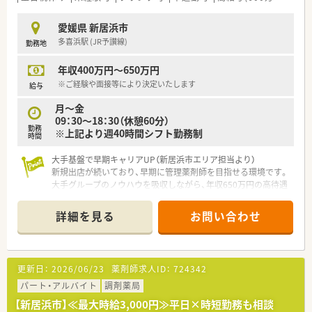
■調剤併設型の店舗展開を積極的に進めており該当エリアでも
トップクラスの出店スピードを誇る成長企業です。
愛媛県 新居浜市
多喜浜駅 (JR予讃線)
勤務地
【勤務実態について】
■1ヶ月単位のシフト制を採用しており予定の管理がしやすくワ
年収400万円～650万円
ークライフバランスを保ちやすい勤務体制です。
■急な欠員やご家庭の事情でお休みが必要な際にも近隣店舗か
※ご経験や面接等により決定いたします
給与
らの応援体制が整っているため安心して休めます。
月～金
■休憩時間は専用のバックヤードでしっかりと確保できメリハ
09：30～18：30（休憩60分）
リをつけて日々の業務に取り組める就業環境です。
勤務
※上記より週40時間シフト勤務制
時間
大手基盤で早期キャリアUP（新居浜市エリア担当より）
新規出店が続いており、早期に管理薬剤師を目指せる環境です。
大手グループのノウハウを吸収しながら、年収650万円の高待遇
も狙えるやりがいある職場です！
＊------------------------------------------＊
詳細を見る
お問い合わせ
【店舗情報と応需状況について】
■多喜浜駅から車で5分ほどの場所に位置しており、通勤に便利
な立地環境が整っております。
更新日：
2026/06/23
薬剤師求人ID：
724342
■広域の医療機関から処方箋を応需しているため、幅広い疾患に
対する処方知識を習得できます。
パート・アルバイト
調剤薬局
■1人あたり1日20枚程度の処方箋からスタートし、ご自身のペ
【新居浜市】≪最大時給3,000円≫平日×時短勤務も相談
ースで業務に慣れていただけます。