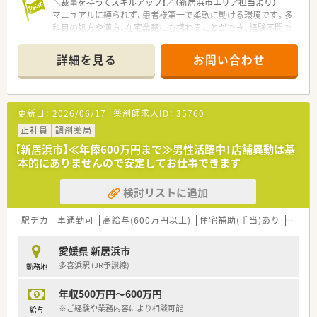
＼裁量を持ってスキルアップ！／（新居浜市エリア担当より）
マニュアルに縛られず、患者様第一で柔軟に動ける環境です。多
科目の処方や漢方、在宅業務にも携わることができ、経験不問で
成長を支えます。
詳細を見る
お問い合わせ
【店舗情報と応需状況について】
■中萩駅から車で10分ほどの場所に位置しており、隣接する病
院からの処方箋を主に応需しています。
■内科や外科、小児科など幅広い科目を扱っており、1日あたり
更新日：
2026/06/17
薬剤師求人ID：
35760
の平均処方箋枚数は80枚ほどです。
■門前病院では漢方などの東洋医学にも注力しており、多種多様
正社員
調剤薬局
な処方箋に触れることが可能です。
【新居浜市】≪年俸600万円まで≫男性活躍中！店舗異動は基
本的にありませんので安定してお仕事できます
【募集背景と求める人物像について】
■今回は欠員補充に伴う募集となっており、即戦力として周囲と
検討リストに追加
協力しながら働ける方を求めています。
■年齢や性別、これまでの経験は一切不問であり、患者様第一の
丁寧な対応ができる方を歓迎します。
駅チカ
車通勤可
高給与(600万円以上)
住宅補助(手当)あり
教育制
■決められたマニュアルに縛られることなく、目の前の患者様の
ために柔軟に行動できる方が理想です。
愛媛県 新居浜市
多喜浜駅 (JR予讃線)
勤務地
【法人特徴について】
■愛媛県内の松山や今治、新居浜エリアにて、調剤薬局を7店舗
年収500万円～600万円
展開している安定した地元企業です。
■病院門前からクリニック門前まで幅広く対応しており、各店舗
※ご経験や業務内容により相談可能
給与