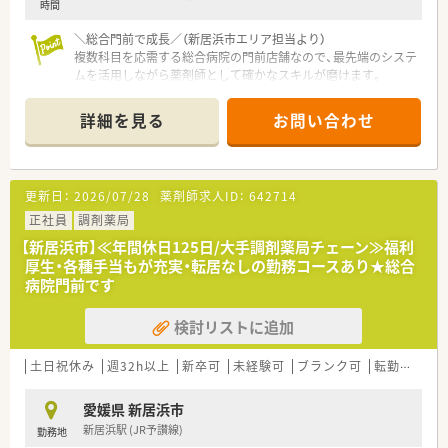
時間
＼総合門前で成長／（新居浜市エリア担当より）
複数科目を応需する総合病院の門前店舗なので、最先端のシステ
ムを活用しながら薬剤師として確かなスキルが磨けます。
【店舗情報と応需状況について】
詳細を見る
お問い合わせ
■新居浜駅から車で10分ほどの場所に位置しており、複数科目
の処方箋を1日に約40枚応需している調剤薬局です。
■総合病院の門前薬局として多様な症例に触れられるため、幅広
い知識を日々吸収しながら成長できる環境です。
更新日：
2026/07/28
薬剤師求人ID：
642714
■最先端の電子薬歴システムをいち早く導入しており、業務効率
化と質の高い患者様対応を両立させています。
正社員
調剤薬局
【新居浜市】≪年間休日125日/大手調剤薬局チェーン≫福利
【想定されるキャリアイメージ】
厚生・各種手当もが充実・転居なしの勤務コースあり★総合
■個人の習得レベルに合わせた丁寧な導入研修が用意されてい
病院門前です
るため、経験が浅い状態からでもプロへ成長できます。
■現場の店舗業務を極めるだけでなく、管理薬剤師や本部の専門
検討リストに追加
スタッフなど多彩なキャリアの道が広がっています。
■頑張りを正当に評価する豊富な専門職手当が設けられており、
実力を高めながら理想の将来像を描くことが可能です。
土日祝休み
週32h以上
新卒可
未経験可
ブランク可
転勤なし
【想定されるモデル年収】
愛媛県 新居浜市
■想定年収は450万円から650万円となっており、選択される勤
新居浜駅 (JR予讃線)
勤務地
務コースやこれまでのご経験により変動します。