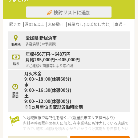
【法人特徴】
■愛媛県内にて店舗展開中の地元企業。新居浜市に多く店舗を
検討リストに追加
構えられ、四国中央市・松山市にも店舗がございます。
■各自で外部の研修に参加したり、各店舗でも勉強会を開くなど
しており、より専門性の高い相談にも対応できるよう資格取得さ
駅チカ
週32h以上
未経験可
残業なし(ほぼなし含む)
車通勤可
高
れるなど、地域に根差した医療提供を目指し、日々研鑽されてい
る薬剤師の方が多く在籍されています。
愛媛県 新居浜市
■皆で協力しあいながら働ける方を求めておられます。
多喜浜駅 (JR予讃線)
勤務地
【研修制度】
年収456万円～648万円
■ご入職後は日々の業務を通じて一連の流れを習得頂きます。
月給285,000円～405,000円
■患者様から信頼、相談される薬局を目指し、 定期的な局内勉
給与
※ご経験や面接等により応相談
強会の実施や、地域の勉強会への積極的な参画により、個々の自
月火木金
己研鑽及びコミュニケーション能力の向上を図っています。
9：00～18：00(休憩60分)
■ゆくゆくは店舗の運営や後輩の育成にも携わり、地域医療を牽
水
引するリーダーとしてステップアップすることが可能です。
9：00～16：30(休憩00分)
勤務
土
時間
9：00～12：00(休憩00分)
※1ヵ月単位の変形労働時間制
＼地域医療で専門性を磨く／（新居浜市エリア担当より）
内科や呼吸器科の処方に加え、在宅業務にも注力している店舗で
すので、幅広い経験を積みながらかかりつけ薬剤師を目指したい
方におすすめです！