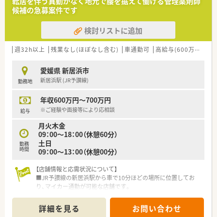
転居を伴う異動がなく地元で腰を据えて働ける管理薬剤師
も対応できるようになっています。
候補の急募案件です
■在宅対応も行っています。これまでのご経験やご入社後の状
況によってご担当頂く場合もございます。
検討リストに追加
＜法人特徴＞
■株式会社ファーコスと株式会社ミックが合併して新たに設立
週32h以上
残業なし(ほぼなし含む)
車通勤可
高給与(600万円以上)
された調剤薬局チェーンです。
■設立は2022年4月、スズケングループにおける全国規模の調剤
愛媛県 新居浜市
薬局チェーンとなります。
新居浜駅 (JR予讃線)
勤務地
■2社が培ってきたノウハウと企業の良さを融合し、より安定し
た経営基盤から成長スピードを加速させていきます。
年収600万円～700万円
■コーポレートメッセージは「あなたに今、わたしができるこ
と」
※ご経験や面接等により応相談
給与
■最新機器の導入やメディカルリスクコントローラー制度を導
月火木金
入し、調剤過誤防止に向けた取り組みにも積極的です。
09：00～18：00（休憩60分）
土日
<こんな方にもおススメ>
勤務
時間
09：00～13：00（休憩00分）
■福利厚生の手厚い先をお探しの方
■年間休日125日！プライベートとメリハリつけて働きたい方
【店舗情報と応需状況について】
■総合病院門前でスキルアップをお考えの方
■JR予讃線の新居浜駅から車で10分ほどの場所に位置してお
り、マイカー通勤が可能な店舗です。
などお気軽にお問い合わせくださいませ！
■近隣のクリニックから内科や小児科の処方箋を主に応需して
おり、地域医療に深く貢献しています。
詳細を見る
お問い合わせ
■1日あたりの処方箋枚数は40枚程度であり、常勤薬剤師1名と