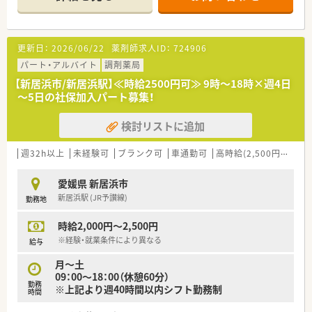
＜こんな方にもオススメ＞
■年収アップを目指している蚊帳
■キャリアアップを目指している方
更新日：
2026/06/22
薬剤師求人ID：
724906
等々…
パート・アルバイト
調剤薬局
少しでも気になった方はお問い合わせくださいませ
【新居浜市/新居浜駅】≪時給2500円可≫ 9時～18時×週4日
～5日の社保加入パート募集！
検討リストに追加
週32h以上
未経験可
ブランク可
車通勤可
高時給(2,500円以上)
愛媛県 新居浜市
新居浜駅 (JR予讃線)
勤務地
時給2,000円～2,500円
※経験・就業条件により異なる
給与
月～土
09：00～18：00（休憩60分）
勤務
※上記より週40時間以内シフト勤務制
時間