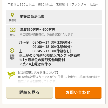
リフォーム、医薬品だけではなく、各方面から患者様をサポー
年間休日120日以上
週32h以上
未経験可
ブランク可
転勤なし
トする体制が整っています。
■女性にも働きやすい環境（産育休取得率ほぼ100％）と1人あた
愛媛県 新居浜市
りの処方箋枚数が少なめに設定されていることから
勤務地
無理せず働き続けることができる環境のため定着率が良く、平
均年齢は40歳と同規模チェーンと比較しても高めです。
年収550万円～600万円
■有給休暇平均消化日数10日（入社後3カ月経過後2日、半年経過
後10日付与）と休暇においてもライフワークバランスのとりやす
※ご経験や面接等により最終決定いたします
給与
い環境づくりを行っています。
月～金 08：45～17：30（休憩60分）
■2014年4月に支店制度に変更し、現場重視の「自由な発想で自
09：00～18：00（休憩60分）
らサービスを生み出す姿勢」を重視。
土 08：45～12：30（休憩なし）
■地域により差は御座いますが、病院前・クリニック前が6：4の
※上記のうち週40時間以内シフト制勤務
勤務
割合の店舗展開です。
時間
※1ヶ月単位の変形労働時間制
■2019年 0402通知を受けより薬剤師業務を対人業務にシフ
※第2.4土曜はお休み
トさせる為、調剤補助の研修所を兵庫県に設立。
社内で定められた研修を受けた調剤事務さんが積極的にフォ
【店舗情報と応需状況について】
ローアップしてくださる環境作りを進めています。
■JR新居浜駅より車で約8分に位置し、地域の中核病院の門前で
■現場薬剤師のステップアップはもちろん、多数のキャリアポジ
幅広い科目を応需しています。
ションが御座います。
■1日平均130枚の処方箋を内科や外科、循環器科など多岐にわ
（例1）現場：薬剤師→副薬局長→薬局長（管理薬剤師）→エリア
たる診療科から受け付けています。
マネージャー→支店長→本部長（経営幹部）
詳細を見る
お問い合わせ
■薬剤師は常勤5名体制で運営されており、事務スタッフとも連
（例2）本社：薬剤師→副薬局長→本社薬事情報部、業務推進部、
携して業務を行っています。
キャリア支援室、管理本部などへの本社キャリア
（例3）現場業務＋リクルーター、OJT対応、新規開局プロジェク
【募集背景と求める人物像について】