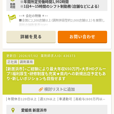
社内で定められた研修を受けた調剤事務さんが積極的にフォ
※年間所定労働時間1,992時間
勤務
ローアップしてくださる環境作りを進めています。
※1日4～15時間のシフト制勤務（店舗などによる）
時間
■現場薬剤師のステップアップはもちろん、多数のキャリアポジ
ションが御座います。
・・＊ 会社の特徴 ＊・・
（例1）現場：薬剤師→副薬局長→薬局長（管理薬剤師）→エリア
■全国に2,200店舗以上（調剤併設型約2,000店舗以上）を展開し
マネージャー→支店長→本部長（経営幹部）
調剤店舗数業界TOP！
（例2）本社：薬剤師→副薬局長→本社薬事情報部、業務推進部、
■店舗拡大に伴いキャリアアップできるポジションが多数あり！
キャリア支援室、管理本部などへの本社キャリア
頑張り次第で高給与も可能！
詳細を見る
お問い合わせ
（例3）現場業務＋リクルーター、OJT対応、新規開局プロジェク
■経験や勤務コースによりますが、経験の少ない方でも500万前
ト、専門認定薬剤師などご興味や専門性を生かしたキャリア
半スタートと業界TOP水準！
■全国型・一定地域内・自宅からの通勤範囲、ライフプランに応じ
■職種や職域に合わせ、豊富な社内研修や外部組織と連携した研
た職種選択が可能で、選択後の適宜変更も可能です。
修を用意されています
更新日：
2026/07/02
薬剤師求人ID：
436373
■薬剤師が中心の会社だからこそ活躍できるキャリアパスが多
〈こんな方にもおススメ〉
種多様に用意されています。
正社員
調剤薬局
■ライフワークバランスを大切にしたい方
■店舗拡大に伴い、エリアマネジャーや営業部長等のマネジメン
【新居浜市】«ご経験により最大年収650万円»大手HDグルー
■経営面の心配なく安定した会社で長く働きたい方
トのポジションも増えます。
プ！福利厚生・研修制度も充実★県内への新規出店予定もあ
■在宅や教育等の専門性を活かせるスペシャリストを目指すこ
り・新しいポジションも目指せます
など、お気軽にお問い合わせください！
とも可能です。
■その他にも、管理部門や商品部門等の本社スタッフなど活動領
検討リストに追加
域は多種多様です。
■在宅実施店舗は年々増加しており、在宅医療へもしっかりと関
わる事ができます。
年間休日120日以上
週32h以上
車通勤可
高給与(600万円以上)
寮
■育児休暇は3歳まで取得が可能で、時短制度は小学5年生まで
時短勤務ができるよう変更予定です。
愛媛県 新居浜市
■年間休日が120日とワークライフバランスが整っています