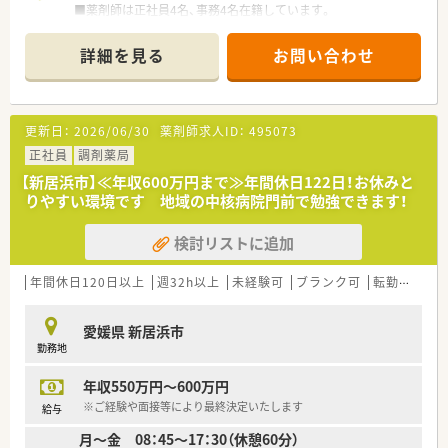
■薬剤師は正社員4名、事務4名在籍しています。
＜法人特徴＞
■医療（薬局経営）と福祉事業の2つの柱で成り立っている会社で
＜業務内容＞
す。
詳細を見る
お問い合わせ
■内科・整形外科・小児科の処方箋がメインです。
高齢者社会に求められる介護用品の販売、リース、グループの
■1日平均90枚/日程度応需しています。
建設会社と連携した介護用住宅の建設、
■在宅（居宅）も年間20件程対応しています。
リフォーム、医薬品だけではなく、各方面から患者様をサポー
トする体制が整っています。
更新日：
2026/06/30
薬剤師求人ID：
495073
＜研修体制＞
■残業月平均5時間。本社においても残業管理を徹底、ノー残業
■eラーニングによる研修認定薬剤師取得制度など、様々な研修
正社員
調剤薬局
デー制度もございます。
制度を用意しています。
■女性にも働きやすい環境（産育休取得率ほぼ100％）と1人あた
【新居浜市】≪年収600万円まで≫年間休日122日！お休みと
りの処方箋枚数が少なめに設定されていることから
りやすい環境です 地域の中核病院門前で勉強できます！
無理せず働き続けることができる環境のため定着率が良く、平
＜法人概要＞
均年齢は40歳と同規模チェーンと比較しても高めです。
検討リストに追加
■全国へ店舗展開されている大手企業です。
■有給休暇平均消化日数10日と休暇においてもライフワークバ
新居浜エリアや愛媛県内にも他店舗ございます。転勤範囲内
ランスのとりやすい環境づくりを行っています。
を入職時に選択することもできますので、皆さんのキャリアプラ
年間休日120日以上
■支店制度に変更し、現場重視の「自由な発想で自らサービスを
週32h以上
未経験可
ブランク可
転勤なし
ンにあわせてご相談下さい。
生み出す姿勢」を重視。
■充実の福利厚生制度
■病院前・クリニック前が6：4の割合の店舗展開です。
愛媛県 新居浜市
借り上げ社宅や住宅手当の支給あり。（諸条件・地域により上
■2019年 0402通知を受けより薬剤師業務を対人業務にシフ
勤務地
限有）
トさせる為、調剤補助の研修所を兵庫県に設立。
e-ラーニングでの一部会社負担制度、通信教育は全額もしくは
社内で定められた研修を受けた調剤事務さんが積極的にフォ
年収550万円～600万円
半額会社負担制度
ローアップしてくださる環境作りを進めています。
など社員育成のためのバックアップもしっかり。
※ご経験や面接等により最終決定いたします
■現場薬剤師のステップアップはもちろん、多数のキャリアポジ
給与
■残業月平均5時間（本社においても残業管理を徹底、ノー残業デ
ションが御座います。
月～金 08：45～17：30（休憩60分）
ーも設置）
■全国型・一定地域内・自宅からの通勤範囲、ライフプランに応じ