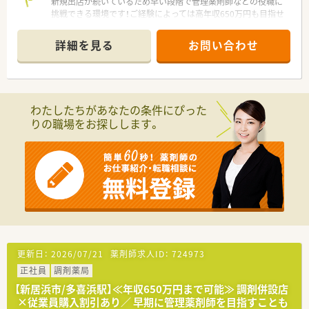
新規出店が続いているため早い段階で管理薬剤師などの役職に
挑戦できる環境です！ご経験によっては高年収650万円も目指せ
ます。
＊------------------------------------------＊
詳細を見る
お問い合わせ
【店舗情報と応需状況について】
■新居浜駅から車で10分ほどの距離に位置しており広域からの
処方箋を1日10から20枚程度応需しています。
■主に一人薬剤師体制で運営されており個人の裁量を持っての
わたしたちがあなたの条件にぴった
びのびと調剤業務に取り組める環境が整っています。
りの職場をお探しします。
■併設されている店舗のスタッフともしっかりと連携を取りな
がら活気ある雰囲気の中で業務を進めていただけます。
【法人特徴について】
■地域密着型の店舗を多数展開しており多角的な事業運営を通
じて地域の皆様の暮らしを多面的に支えています。
■業界大手のグループ会社として強固な経営基盤と蓄積された
ノウハウを融合させた安定した成長性が魅力です。
■調剤併設型の店舗展開を積極的に進めており該当エリアでも
トップクラスの出店スピードを誇る成長企業です。
更新日：
2026/07/21
薬剤師求人ID：
724973
【勤務実態について】
正社員
調剤薬局
■1ヶ月単位のシフト制を採用しており予定の管理がしやすくワ
ークライフバランスを保ちやすい勤務体制です。
【新居浜市/多喜浜駅】≪年収650万円まで可能≫ 調剤併設店
■急な欠員やご家庭の事情でお休みが必要な際にも近隣店舗か
×従業員購入割引あり／ 早期に管理薬剤師を目指すことも