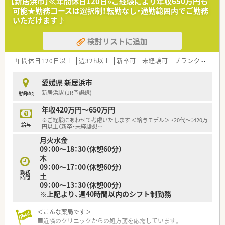
【新居浜市】≪年間休日120日»ご経験により年収650万円も
■配属先については面接等にて適性をみて最終決定いたしま
可能★勤務コースは選択制！転勤なし・通勤範囲内でご勤務
す。
いただけます♪
当店舗ではなく近隣店舗での配属となる可能性もございま
す。
検討リストに追加
＜設備も充実＞
■全店にバーコードによる過誤防止システム導入済みです。
年間休日120日以上
週32h以上
新卒可
未経験可
ブランク可
車
過誤がおきた際は、24時間以内に社長まで報告があがります。
個人で止めず全社を上げてのサポート体制が整っているので
愛媛県 新居浜市
安心して勤務することができます。
新居浜駅 (JR予讃線)
勤務地
＜業務内容＞
年収420万円～650万円
■近隣にあるクリニックより、内科・外科の処方箋を主に取り扱
※ご経験にあわせて考慮いたします ＜給与モデル＞ ・20代～：420万
います。
給与
円以上（新卒・未経験想
…
■処方箋枚数は1日あたり平均40枚。
月火水金
■調剤・投薬・監査等外来処方箋対応がメインです。
09：00～18：30（休憩60分）
■在宅患者様の対応も行っています。
木
09：00～17：00（休憩60分）
＜研修制度＞
勤務
土
■ご入職後は実務を通じて一連の業務を習得頂きます。
時間
09：00～13：30（休憩00分）
■15分単位で受講可能なe-ラーニングを導入しています。
※上記より、週40時間以内のシフト制勤務
■会社指定の研修・勉強会は勤務日扱いとなります。
■学会発表の為のサポートも内容についての研修、プレゼンにつ
＜こんな薬局です＞
いての研修と手厚いサポート体制もあります。
■近隣のクリニックからの処方箋を応需しています。