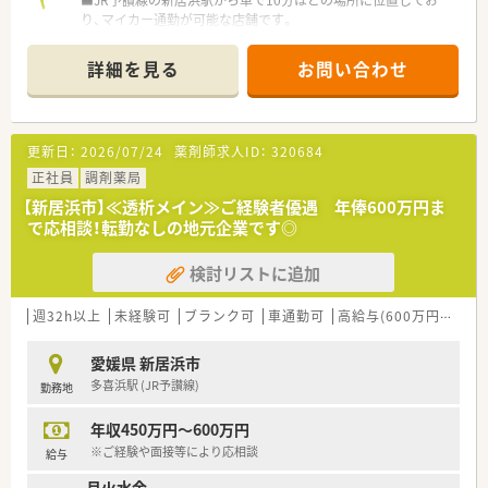
■JR予讃線の新居浜駅から車で10分ほどの場所に位置してお
り、マイカー通勤が可能な店舗です。
などお気軽にお問い合わせくださいませ！
■近隣のクリニックから内科や小児科の処方箋を主に応需して
おり、地域医療に深く貢献しています。
詳細を見る
お問い合わせ
■1日あたりの処方箋枚数は40枚程度であり、常勤薬剤師1名と
事務2名の体制で対応しています。
【募集背景と求める人物像について】
更新日：
2026/07/24
薬剤師求人ID：
320684
■欠員補充のため、即戦力として現場に入っていただける経験豊
富な薬剤師の方を急募しています。
正社員
調剤薬局
■将来的に管理薬剤師として店舗運営をお任せできるような、責
【新居浜市】≪透析メイン≫ご経験者優遇 年俸600万円ま
任感と意欲のある方を求めています。
で応相談！転勤なしの地元企業です◎
■一人薬剤師の時間帯に対応できるスキルを持ち、自身のペース
で業務を進めたい方に適しています。
検討リストに追加
【法人特徴について】
■新居浜市内にて2店舗を展開している地元密着型の企業であ
週32h以上
未経験可
ブランク可
車通勤可
高給与(600万円以上)
り、地域住民からの信頼も厚いです。
■転居を伴う店舗異動が発生しないため、住み慣れた地域で腰を
愛媛県 新居浜市
据えて長く働き続けることができます。
多喜浜駅 (JR予讃線)
勤務地
■社長自身も薬剤師資格を保有して現場に立っており、現場への
理解が深く風通しの良い社風です。
年収450万円～600万円
※ご経験や面接等により応相談
給与
月火水金