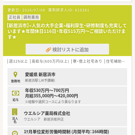
■処方箋枚数は30枚/日。
■薬剤師常時2名体制です。
更新日：
2026/07/08
薬剤師求人ID：
610381
■在宅業務は年間数件ほどのため、外来対応がメインとなりま
す。
正社員
調剤薬局
【新居浜市】«人気の大手企業»福利厚生・研修制度も充実して
〈法人概要〉
います★年間休日116日・年収515万円～ご相談いただけま
■医療（薬局経営）と福祉事業の2つの柱で成り立っている会社で
す★
す。
高齢者社会に求められる介護用品の販売、リース、グループの
検討リストに追加
建設会社と連携した介護用住宅の建設、
リフォーム、医薬品だけではなく、各方面から患者様をサポー
トする体制が整っています。
週32h以上
高給与(600万円以上)
寮・借上社宅あり
住宅補助(手当)あり
■女性にも働きやすい環境（産育休取得率ほぼ100％）と1人あた
りの処方箋枚数が少なめに設定されていることから
愛媛県 新居浜市
無理せず働き続けることができる環境のため定着率が良く、平
新居浜駅 (JR予讃線)
勤務地
均年齢は40歳と同規模チェーンと比較しても高めです。
■有給休暇平均消化日数10日（入社後3カ月経過後2日、半年経過
年収530万円～700万円
後10日付与）と休暇においてもライフワークバランスのとりやす
月給355,000円～420,000円
い環境づくりを行っています。
給与
※経験や選択コースにより異なります
■2014年4月に支店制度に変更し、現場重視の「自由な発想で自
らサービスを生み出す姿勢」を重視。
ウエルシア薬局株式会社
■地域により差は御座いますが、病院前・クリニック前が6：4の
法人
ウエルシア 新居浜坂井店
割合の店舗展開です。
名
■2019年 0402通知を受けより薬剤師業務を対人業務にシフ
トさせる為、調剤補助の研修所を兵庫県に設立。
1ｹ月単位変形労働時間制 (月間平均：166時間)