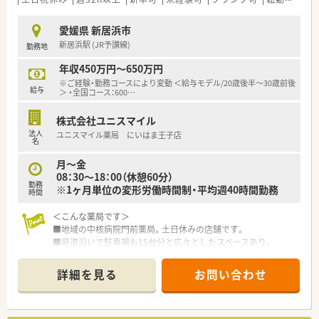
■大手チェーン薬局でのご就業をお考えの方
■福利厚生が充実した企業をお探しの方
【想定されるモデル年収】
愛媛県 新居浜市
■想定年収は450万円から650万円となっており、選択される勤
新居浜駅 (JR予讃線)
勤務地
などお気軽にお問い合わせください！
務コースやこれまでのご経験により変動します。
■自宅通勤コースでも最高500万円を目指すことができ、全国転
年収450万円～650万円
勤コースであれば最高650万円が想定されます。
※ご経験・勤務コースにより変動 ＜給与モデル/20歳後半～30歳前後
■昇給は年に1回あり賞与も年に2回しっかりと支給されるた
給与
＞ ・全国コース：600
…
め、日頃の頑張りが目見える形で収入に還元されます。
株式会社ユニスマイル
法人
ユニスマイル薬局 にいはま王子店
名
月～金
08：30～18：00（休憩60分）
勤務
※1ヶ月単位の変形労働時間制・平均週40時間勤務
時間
＜こんな薬局です＞
■地域の中核病院門前薬局。土日休みの店舗です。
■県道沿いで駐車場も15台分と広々としたスペースあり。
■定年でご退職される方がいらっしゃるための募集となりま
す。
詳細を見る
お問い合わせ
■従業員10名前後が在籍している大型店舗です。
＜業務内容＞