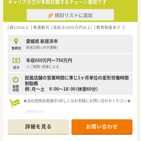
キャリアの方が多数在籍するチェーン薬局です
とも可能です。
■その他にも、管理部門や商品部門等の本社スタッフなど活動領
検討リストに追加
域は多種多様です。
■在宅実施店舗は年々増加しており、在宅医療へもしっかりと関
わる事ができます。
週32h以上
車通勤可
高給与(600万円以上)
教育制度あり
シフト制
■育児休暇は3歳まで取得が可能で、時短制度は小学5年生まで
時短勤務ができるよう変更予定です。
愛媛県 新居浜市
■年間休日が120日とワークライフバランスが整っています
新居浜駅 (JR予讃線)
勤務地
■日用品から常備薬まで、従業員割引制度など嬉しいメリットも
たくさんあります！
年収650万円～750万円
※ご経験・面接による
給与
配属店舗の営業時間に準じ1ヶ月単位の変形労働時間
制勤務
勤務
例：月～土 9：00～18：00（休憩60分）
時間
★会社説明会実施中！詳しくはお気軽にお問い合わせください★
＜業務内容＞
■本社付けとなり、適性を見ながら複数店舗のラウンダーとして
ご勤務いただきます。
詳細を見る
お問い合わせ
＜こんな方にもオススメ＞
■年収アップを目指している蚊帳