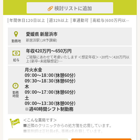
検討リストに追加
年間休日120日以上
週32h以上
車通勤可
高給与(600万円以上)
住
愛媛県 新居浜市
新居浜駅 (JR予讃線)
勤務地
年収420万円～650万円
ご経験にあわせて考慮いたします ＜想定年収＞ ・20代～：420万円以
給与
上（新卒・未経験想定）
…
月火水金
09：00～18：00（休憩60分）
09：30～18：30（休憩60分）
木
09：00～17：00（休憩60分）
勤務
時間
土
09：00～13：30（休憩00分）
※週40時間シフト制勤務
＜こんな薬局です＞
■近隣のクリニックからの処方箋を応需しています。
■薬剤師は正社員4名、事務4名在籍しています。
■面接等により適性をみて配属先を最終決定いたします。