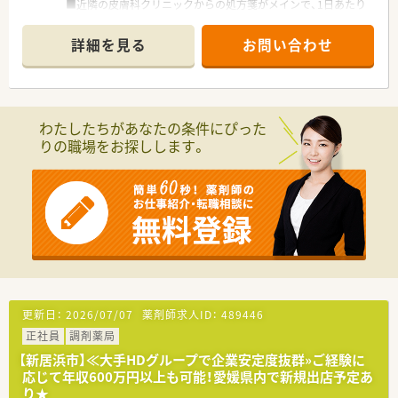
■近隣の皮膚科クリニックからの処方箋がメインで、1日あたり
約100枚を応需しています。
■薬剤師は常勤2名と応援1名、事務スタッフ2名の体制で業務を
詳細を見る
お問い合わせ
行っています。
【募集背景と求める人物像について】
■前任者の急な退職に伴う欠員補充のため、現在急ぎで募集を行
っています。
わたしたちがあなたの条件にぴった
■これまでの調剤経験やブランク、性別などは問わず、幅広く応
りの職場をお探しします。
募を受け付けています。
■地域医療に貢献したいという意欲を持ち、チームワークを大切
にできる方を求めています。
【法人特徴について】
■約83,000名の従業員を擁する大手グループの一員であり、経
営基盤は非常に安定しています。
■収益の柱は薬局事業が7割、福祉事業が3割で、多角的に患者様
をサポートしています。
■医療機関との密接な関係性を活かし、病院前・クリニック前に
6：4の割合で店舗展開中です。
更新日：
2026/07/07
薬剤師求人ID：
489446
正社員
調剤薬局
【求人情報について】
■ご経験やスキルに応じて、年収500万円から600万円の範囲で
【新居浜市】≪大手HDグループで企業安定度抜群»ご経験に
給与が提示されます。
応じて年収600万円以上も可能！愛媛県内で新規出店予定あ
■年間休日は120日水準が確保されており、ワークライフバラン
り★