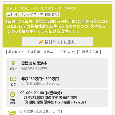
■多喜浜駅から車で5分ほどの場所に位置しており、通勤に便利
な立地環境が整っております。
更新日：
2026/07/21
薬剤師求人ID：
706820
■広域の医療機関から処方箋を応需しているため、幅広い疾患に
対する処方知識を習得できます。
正社員
ドラッグストア(調剤あり)
■1人あたり1日20枚程度の処方箋からスタートし、ご自身のペ
【新居浜市/新居浜駅】年収600万円も可能！年間休日最大125
ースで業務に慣れていただけます。
日＆20日間の長期休暇で私生活を充実させつつ、大手なら
ではの多様なキャリアを描ける環境です☆
【法人特徴について】
■四国エリアを中心に多角的な事業を展開しており、地域に密着
検討リストに追加
した店舗運営を行っている企業です。
■大手グループの傘下に入ったことで強固な経営基盤を獲得し、
安定した成長を続けているのが特徴です。
週32h以上
未経験可
高給与(600万円以上)
生活環境充実
大手チェ
■調剤併設型の店舗展開を積極的に推進しており、出店スピード
はエリア内でも屈指の勢いを誇ります。
愛媛県 新居浜市
新居浜駅 (JR予讃線)
勤務地
【こんな方が活躍中】
■患者様や併設店舗のスタッフと円滑にコミュニケーションを
年収450万円～600万円
取りながら、笑顔で業務に取り組む方が活躍中です。
■未経験やブランクのある状態から入社し、手厚い研修制度を活
※ご経験・前職を考慮いたします
給与
用して立派な戦力として成長した方が多数います。
09：00～21：00（休憩60分）
■日々の業務改善に積極的に取り組み、自身のスキルアップと店
※月平均160時間の変形労働時間制
舗の成長を両立させている方が評価されています。
勤務
（年間所定労働時間1920時間÷12ヶ月）
時間
【店舗情報と応需状況について】