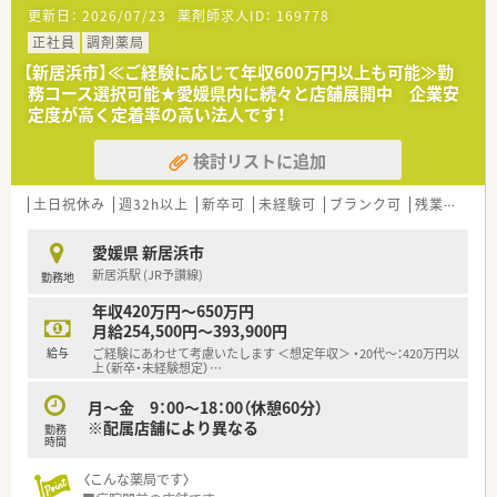
更新日：
2026/07/23
薬剤師求人ID：
169778
【募集背景と求める人物像について】
■転居に伴う欠員が発生したため募集しており、即戦力として活
正社員
調剤薬局
躍できる調剤経験3年以上の薬剤師を求めています。
【新居浜市】≪ご経験に応じて年収600万円以上も可能≫勤
■地域に根ざした医療を提供したいという熱意を持ち、患者様一
務コース選択可能★愛媛県内に続々と店舗展開中 企業安
人ひとりに寄り添った丁寧な対応ができる方を歓迎していま
定度が高く定着率の高い法人です！
す。
■現場の意見を大切にする社風のため、自ら考え積極的に提案や
検討リストに追加
改善を行い、周囲と協力して業務に取り組める方が理想的です。
【法人特徴について】
土日祝休み
週32h以上
新卒可
未経験可
ブランク可
残業なし(ほぼなし含む)
■中讃エリアを中心に地域密着型のドミナント展開を強力に推
進しています。
愛媛県 新居浜市
■二名の薬剤師が経営を担っているため現場感覚が非常に鋭く、
新居浜駅 (JR予讃線)
勤務地
社員が無理なく働ける環境作りを最優先に考えている法人で
す。
年収420万円～650万円
■代表者が若く風通しの良い組織文化が醸成されており、大手チ
月給254,500円～393,900円
ェーン出身者など多様なキャリアを持つ人材が活躍していま
給与
ご経験にあわせて考慮いたします ＜想定年収＞ ・20代～：420万円以
す。
上（新卒・未経験想定）
…
【求人情報について】
月～金 9：00～18：00（休憩60分）
■年収は500万円から700万円の範囲で相談が可能であり、これ
※配属店舗により異なる
勤務
までのご経験やスキルを正当に評価し給与へ反映させます。
時間
■住宅手当や退職金制度などの福利厚生が充実しており、正社員
〈こんな薬局です〉
として長期的に安心してキャリアを築ける環境が整っていま