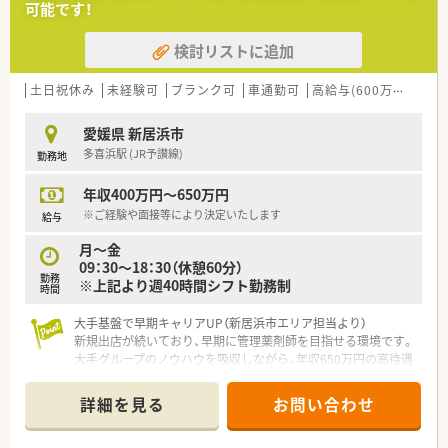
らの応援体制が整っているため安心して休めます。
可能です！
■休憩時間は専用のバックヤードでしっかりと確保できメリハ
リをつけて日々の業務に取り組める就業環境です。
検討リストに追加
土日祝休み
未経験可
ブランク可
車通勤可
高給与(600万円以上)
愛媛県 新居浜市
多喜浜駅 (JR予讃線)
勤務地
年収400万円～650万円
※ご経験や面接等により決定いたします
給与
月～金
09：30～18：30（休憩60分）
勤務
※上記より週40時間シフト勤務制
時間
大手基盤で早期キャリアUP（新居浜市エリア担当より）
新規出店が続いており、早期に管理薬剤師を目指せる環境です。
大手グループのノウハウを吸収しながら、年収650万円の高待遇
も狙えるやりがいある職場です！
＊------------------------------------------＊
詳細を見る
お問い合わせ
【店舗情報と応需状況について】