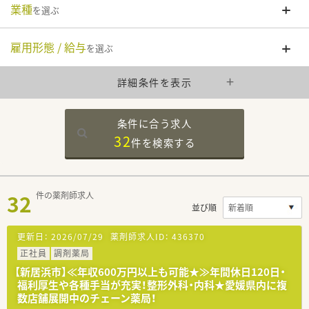
業種
を選ぶ
雇用形態 / 給与
を選ぶ
詳細条件を表示
条件に合う求人
32
件を
検索する
32
件の薬剤師求人
並び順
更新日：
2026/07/29
薬剤師求人ID：
436370
正社員
調剤薬局
【新居浜市】≪年収600万円以上も可能★≫年間休日120日・
福利厚生や各種手当が充実！整形外科・内科★愛媛県内に複
数店舗展開中のチェーン薬局！