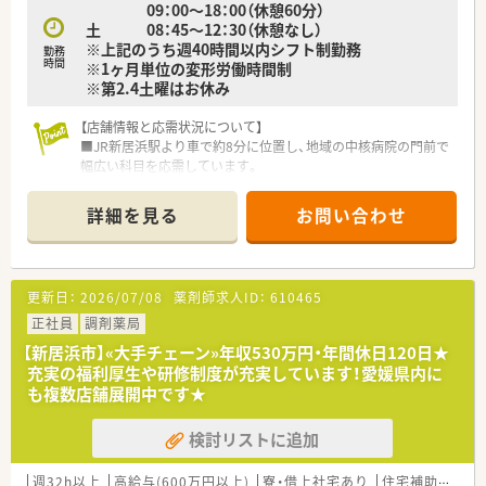
09：00～18：00（休憩60分）
■女性にも働きやすい環境（産育休取得率ほぼ100％）と人に優
た職種選択が可能で、選択後の適宜変更も可能です。
土 08：45～12：30（休憩なし）
しい環境（1人あたりの処方箋枚数が少ない）の為、定着率が良
※上記のうち週40時間以内シフト制勤務
勤務
く、平均年齢は40歳と同規模チェーンと比較しても高め
＜こんな方にもオススメ＞
時間
※1ヶ月単位の変形労働時間制
■有給休暇平均消化日数10日（入社後3カ月経過後2日、半年経過
■休暇制度・研修制度など、福利厚生制度の充実した企業をお探
※第2.4土曜はお休み
後10日付与）と休暇においてもライフワークバランスのとりやす
しの方
い環境。
■将来的に現場以外も含めて幅広くキャリアを考えていきたい
【店舗情報と応需状況について】
■全店にバーコードによる過誤防止システム導入済
方
■JR新居浜駅より車で約8分に位置し、地域の中核病院の門前で
・過誤がおきた際、24時間以内に社長まで報告があがり個人で止
■ご家庭の状況に合わせて勤務や職種変更の相談を行いながら
幅広い科目を応需しています。
めず全社を上げてのサポート体制が整っており、安心して勤務で
長く働ける先をお探しの方
■1日平均130枚の処方箋を内科や外科、循環器科など多岐にわ
きる調剤薬局です。
等々…少しでも気になった方はお問い合わせ下さい。
たる診療科から受け付けています。
■2019年 0402通知を受けより薬剤師業務を対人業務にシフ
詳細を見る
お問い合わせ
■薬剤師は常勤5名体制で運営されており、事務スタッフとも連
トさせる為、調剤補助の研修所を兵庫県に設立。社内で定められ
携して業務を行っています。
た研修を受けた調剤事務さんが積極的にフォローアップしてく
ださる環境作りを進めています。（関西より開始）
【募集背景と求める人物像について】
■現場薬剤師のステップアップはもちろん、多数のキャリアポジ
更新日：
2026/07/08
薬剤師求人ID：
610465
■今後の施設調剤や在宅支援業務への本格的な取り組み強化に
ションが御座います。
伴い、積極的な増員募集を行っています。
正社員
調剤薬局
■30代までの若手層を歓迎しており、次世代のリーダー候補と
＜こんな方にもおススメ＞
【新居浜市】«大手チェーン»年収530万円・年間休日120日★
して活躍が期待されています。
■チェーン薬局でのご就業をお考えの方
充実の福利厚生や研修制度が充実しています！愛媛県内に
■新たな業務へのチャレンジ精神を持ち、地域医療への貢献に意
■残業少なめ、プライベートと両立したい方
も複数店舗展開中です★
欲的な方を求めています。
■福利厚生や各種手当の手厚さを重視したい方
検討リストに追加
【法人特徴について】
などお気軽にお問い合わせください！
■愛媛県内で地域密着型の店舗展開を行っており、地域医療への
貢献を最重視している法人です。
週32h以上
高給与(600万円以上)
寮・借上社宅あり
住宅補助(手当)あり