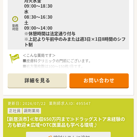
月火水金
合の展開です。
09：00～18：30
■全店にバーコードによる過誤防止システム導入済
水
・過誤がおきた際、24時間以内に社長まで報告があがり個人で止
08：30～16：30
めず全社を上げてのサポート体制が整っており、安心して勤務で
土
きる調剤薬局です。
勤務
09：00～14：00
■社内で定められた研修を受けた調剤事務さんが積極的にフォ
時間
※休憩時間は法定通り付与
ローアップしてくださる環境作りを進めています。（関西より開
※上記より午前中のみまたは週3日×1日8時間のシフ
始）
ト制
■現場薬剤師のステップアップはもちろん、多数のキャリアポジ
ションが御座います。
＜こんな薬局です＞
①現場：薬剤師→副薬局長→薬局長（管理薬剤師）→エリアマネー
■皮膚科クリニックの門前にございます。
ジャー→支店長→本部長（経営幹部）
■処方箋枚数は100～150枚/日です。
②本社：薬剤師→副薬局長→本社薬事情報部、業務推進部、キャ
■調剤設備は、電子薬歴・ 散剤（円盤）・練り機・監査システムを導
リア支援室、管理本部などへの本社キャリアもあり
入済みです。
③現場業務＋リクルーター、OJT対応、新規開局プロジェクト、専
詳細を見る
お問い合わせ
■薬剤師は常時3名体制です。
門認定薬剤師などご興味や専門性を生かしたキャリアもあり
■愛媛県内にて2店舗展開中の法人です。
■15分単位で受講可能なe-ラーニングを導入、会社指定の研修・
勉強会は勤務日扱い。
＜業務内容＞
■学会発表の為のサポートも内容についての研修、プレゼンにつ
更新日：
2026/07/22
薬剤師求人ID：
495547
■調剤・監査・投薬・薬歴管理等をお願いします。
いての研修と手厚いサポート体制有
正社員
調剤薬局
■全国型・一定地域内・自宅からの通勤範囲、ライフプランに応じ
＜法人概要＞
た職種選択が可能（適宜変更も可能です）
【新居浜市】≪年収650万円まで≫ドラッグストア未経験の
■愛媛県内にて2店舗展開中の薬局です。
方も歓迎★広域+OTC医薬品も学べる環境♪
〈こんな方にもおススメ〉
■キャリアアップをお考えの方