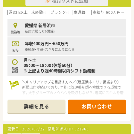
検討リストに追加
■企業安定度の高い企業で長く勤めたい方
■プライベートとのメリハリをつけて働きたい方
週32h以上
未経験可
ブランク可
車通勤可
高給与(600万円以上)
など、お気軽にお問い合わせください！
愛媛県 新居浜市
新居浜駅 (JR予讃線)
勤務地
年収400万円～650万円
※経験・年齢・スキルにより異なる
給与
月～土
09：00～18：00（休憩60分）
勤務
※上記より週40時間以内シフト勤務制
時間
＼キャリアアップを目指す方へ／（新居浜市エリア担当より）
新規出店が続いており、早期に管理薬剤師へ挑戦できる環境で
す。大手グループのノウハウを吸収しながら、着実にスキルを磨
いていけます。
＊------------------------------------------＊
詳細を見る
お問い合わせ
【店舗情報と応需状況について】
■内科や脳神経外科を中心に近隣クリニックから広域の処方箋
まで幅広く1日平均40枚程度を応需しています。
更新日：
2026/07/22
薬剤師求人ID：
321965
■新居浜駅から車で7分の場所に位置しており、スーパーなどが