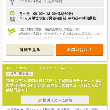
法人
ユニスマイル薬局 にいはま本郷店
い環境。
名
■全店にバーコードによる過誤防止システム導入済
・過誤がおきた際、24時間以内に社長まで報告があがり個人で止
月～金 09：00～18：00（休憩60分）
めず全社を上げてのサポート体制が整っており、安心して勤務で
※1ヶ月単位の変形労働時間制・平均週40時間勤務
勤務
きる調剤薬局です。
時間
■2019年 0402通知を受けより薬剤師業務を対人業務にシフ
トさせる為、調剤補助の研修所を兵庫県に設立。社内で定められ
＼総合門前で成長／（新居浜市エリア担当より）
た研修を受けた調剤事務さんが積極的にフォローアップしてく
複数科目を応需する総合病院の門前店舗なので、最先端のシステ
ださる環境作りを進めています。（関西より開始）
ムを活用しながら薬剤師として確かなスキルが磨けます。
■現場薬剤師のステップアップはもちろん、多数のキャリアポジ
ションが御座います。
【店舗情報と応需状況について】
詳細を見る
お問い合わせ
①現場：薬剤師→副薬局長→薬局長（管理薬剤師）→エリアマネー
■新居浜駅から車で10分ほどの場所に位置しており、複数科目
ジャー→支店長→本部長（経営幹部）
の処方箋を1日に約40枚応需している調剤薬局です。
②本社：薬剤師→副薬局長→本社薬事情報部、業務推進部、キャ
■総合病院の門前薬局として多様な症例に触れられるため、幅広
リア支援室、管理本部などへの本社キャリアもあり
い知識を日々吸収しながら成長できる環境です。
更新日：
2026/07/28
薬剤師求人ID：
642714
③現場業務＋リクルーター、OJT対応、新規開局プロジェクト、専
■最先端の電子薬歴システムをいち早く導入しており、業務効率
門認定薬剤師などご興味や専門性を生かしたキャリアもあり
化と質の高い患者様対応を両立させています。
正社員
調剤薬局
■15分単位で受講可能なe-ラーニングを導入、会社指定の研修・
【新居浜市】≪年間休日125日/大手調剤薬局チェーン≫福利
勉強会は勤務日扱い。
【想定されるキャリアイメージ】
厚生・各種手当もが充実・転居なしの勤務コースあり★総合
■学会発表の為のサポートも内容についての研修、プレゼンにつ
■個人の習得レベルに合わせた丁寧な導入研修が用意されてい
病院門前です
いての研修と手厚いサポート体制有
るため、経験が浅い状態からでもプロへ成長できます。
■全国型・一定地域内・自宅からの通勤範囲、ライフプランに応じ
■現場の店舗業務を極めるだけでなく、管理薬剤師や本部の専門
た職種選択が可能（適宜変更も可能です）
検討リストに追加
スタッフなど多彩なキャリアの道が広がっています。
■頑張りを正当に評価する豊富な専門職手当が設けられており、
＜こんな方におススメ＞
実力を高めながら理想の将来像を描くことが可能です。
土日祝休み
週32h以上
新卒可
未経験可
ブランク可
転勤なし