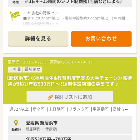
※1日4～15時間のシフト制勤務（店舗などによる）
時間
・・＊ 会社の特徴 ＊・・
■全国に2,200店舗以上（調剤併設型約2,000店舗以上）を展開し
調剤店舗数業界TOP！
■店舗拡大に伴いキャリアアップできるポジションが多数あり！
頑張り次第で高給与も可能！
詳細を見る
お問い合わせ
■経験や勤務コースによりますが、経験の少ない方でも500万前
半スタートと業界TOP水準！
■職種や職域に合わせ、豊富な社内研修や外部組織と連携した研
修を用意されています
更新日：
2026/07/15
薬剤師求人ID：
479033
■薬剤師が中心の会社だからこそ活躍できるキャリアパスが多
種多様に用意されています。
正社員
調剤薬局
■店舗拡大に伴い、エリアマネジャーや営業部長等のマネジメン
【新居浜市】≪福利厚生&教育制度充実の大手チェーン≫高待
トのポジションも増えます。
遇が魅力/年収530万円～！調剤併設店舗の募集です♪
■在宅や教育等の専門性を活かせるスペシャリストを目指すこ
とも可能です。
検討リストに追加
■その他にも、管理部門や商品部門等の本社スタッフなど活動領
域は多種多様です。
■在宅実施店舗は年々増加しており、在宅医療へもしっかりと関
週32h以上
新卒可
未経験可
ブランク可
車通勤可
高給与(600万円以上)
わる事ができます。
■育児休暇は3歳まで取得が可能で、時短制度は小学5年生まで
愛媛県 新居浜市
時短勤務ができるよう変更予定です。
新居浜駅 (JR予讃線)
勤務地
■年間休日が120日とワークライフバランスが整っています
■日用品から常備薬まで、従業員割引制度など嬉しいメリットも
年収530万円～700万円