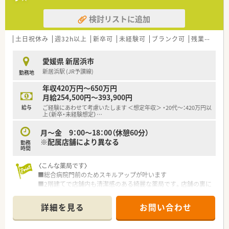
スを重視できます。
■世帯主への住宅手当（17,000円）や自己負担8,000円の社宅制
検討リストに追加
度も利用可能です。
土日祝休み
週32h以上
新卒可
未経験可
ブランク可
残業なし(ほぼなし含む)
愛媛県 新居浜市
新居浜駅 (JR予讃線)
勤務地
年収420万円～650万円
月給254,500円～393,900円
給与
ご経験にあわせて考慮いたします ＜想定年収＞ ・20代～：420万円以
上（新卒・未経験想定）
…
月～金 9：00～18：00（休憩60分）
※配属店舗により異なる
勤務
時間
〈こんな薬局です〉
■総合病院門前のためスキルアップが叶います
■2階建てで店舗内も清潔感のある綺麗な薬局です。店舗の裏に
薬局専用の駐車場がございます。
詳細を見る
お問い合わせ
〈業務内容〉
■総合科目応需しています。