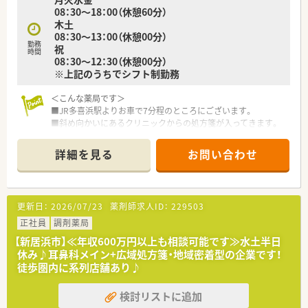
08：30～18：00（休憩60分）
木土
08：30～13：00（休憩00分）
勤務
祝
時間
08：30～12：30（休憩00分）
※上記のうちでシフト制勤務
＜こんな薬局です＞
■JR多喜浜駅よりお車で7分程のところにございます。
■斜め向かいにあるクリニックからの処方箋が入ってきます。
■明るく清潔感があり広々とした店内です。
■薬剤師2名在籍されています。管理薬剤師は男性です。
詳細を見る
お問い合わせ
■電子薬歴・分包機（Vマス）導入されています。
■投薬口は1カ所・立ち投薬がメインですが
患者様のご希望に応じて座ってじっくりお話をお聞き出来る
スペースもございます。
更新日：
2026/07/23
薬剤師求人ID：
229503
＜業務内容＞
正社員
調剤薬局
■調剤・投薬・監査など外来処方箋の対応を主にお願いいたしま
【新居浜市】≪年収600万円以上も相談可能です≫水土半日
す。
休み♪耳鼻科メイン+広域処方箋・地域密着型の企業です！
■内科・外科・腎臓内科の処方がメインです。
徒歩圏内に系列店舗あり♪
■処方箋枚数は1日あたり80枚程度。
■在宅対応は患者様からのご要望により対応しています。
検討リストに追加