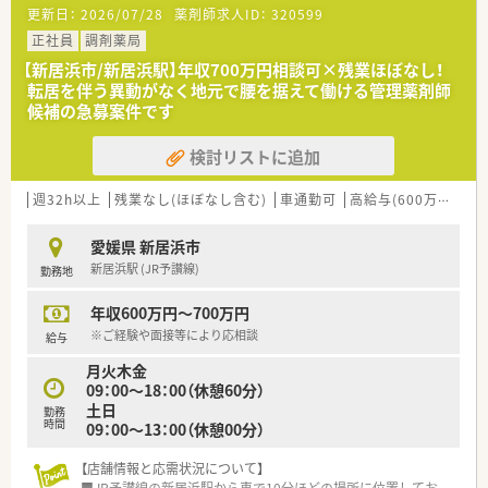
■調剤・投薬・監査等、外来処方箋対応を主にお願いいたします。
更新日：
2026/07/28
薬剤師求人ID：
320599
■単科に偏らず幅広い科目の処方箋を取り扱います。
■処方箋枚数は140枚/日。
正社員
調剤薬局
■電子薬歴・分包機（円盤）導入されています。
【新居浜市/新居浜駅】年収700万円相談可×残業ほぼなし！
■投薬口は3か所。患者様に合わせて立ち投薬・座り投薬どちら
転居を伴う異動がなく地元で腰を据えて働ける管理薬剤師
も対応できるようになっています。
候補の急募案件です
■在宅対応も行っています。これまでのご経験やご入社後の状
況によってご担当頂く場合もございます。
検討リストに追加
＜法人特徴＞
■株式会社ファーコスと株式会社ミックが合併して新たに設立
週32h以上
残業なし(ほぼなし含む)
車通勤可
高給与(600万円以上)
された調剤薬局チェーンです。
■設立は2022年4月、スズケングループにおける全国規模の調剤
愛媛県 新居浜市
薬局チェーンとなります。
新居浜駅 (JR予讃線)
勤務地
■2社が培ってきたノウハウと企業の良さを融合し、より安定し
た経営基盤から成長スピードを加速させていきます。
年収600万円～700万円
■コーポレートメッセージは「あなたに今、わたしができるこ
と」
※ご経験や面接等により応相談
給与
■最新機器の導入やメディカルリスクコントローラー制度を導
月火木金
入し、調剤過誤防止に向けた取り組みにも積極的です。
09：00～18：00（休憩60分）
土日
<こんな方にもおススメ>
勤務
時間
09：00～13：00（休憩00分）
■福利厚生の手厚い先をお探しの方
■年間休日125日！プライベートとメリハリつけて働きたい方
【店舗情報と応需状況について】
■総合病院門前でスキルアップをお考えの方