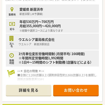
■30代の取締役を中心に新しいシステム導入や業務改善に積極
的な姿勢を持っています。
愛媛県 新居浜市
■地元企業ならではの温かみと、充実した福利厚生や人事評価制
新居浜駅 (JR予讃線)
勤務地
度を兼ね備えた安定企業です。
年収530万円～700万円
【求人情報について】
月給355,000円～420,000円
■正社員として雇用され、経験や能力に応じて年収600万円まで
給与
※経験や選択コースにより異なります
の提示が可能となっています。
■薬剤師手当などの各種手当が充実しており、安定した収入を得
ウエルシア薬局株式会社
られる給与体系が整っています。
法人
ウエルシア 新居浜駅前店
■昇給は年1回、賞与は年2回支給され、日々の頑張りがしっかり
名
と還元される環境です。
1ｹ月単位変形労働時間制 (月間平均：166時間)
※年間所定労働時間1,992時間
勤務
※1日4～15時間のシフト制勤務（店舗などによる）
時間
・・＊ 会社の特徴 ＊・・
■全国に2,200店舗以上（調剤併設型約2,000店舗以上）を展開し
調剤店舗数業界TOP！
■店舗拡大に伴いキャリアアップできるポジションが多数あり！
頑張り次第で高給与も可能！
詳細を見る
お問い合わせ
■経験や勤務コースによりますが、経験の少ない方でも500万前
半スタートと業界TOP水準！
■職種や職域に合わせ、豊富な社内研修や外部組織と連携した研
修を用意されています