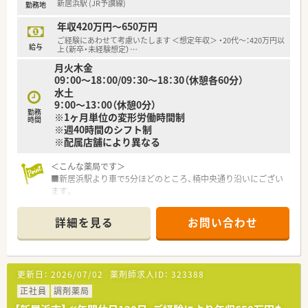
新居浜駅 (JR予讃線)
勤務地
■日用品から常備薬まで、従業員割引制度など嬉しいメリットも
たくさんあります！
年収420万円～650万円
ご経験にあわせて考慮いたします ＜想定年収＞ ・20代～：420万円以
給与
上（新卒・未経験想定）
…
月火木金
09：00～18：00/09：30～18：30（休憩各60分）
水土
9：00～13：00（休憩0分）
勤務
※1ヶ月単位の変形労働時間制
時間
※週40時間のシフト制
※配属店舗により異なる
＜こんな薬局です＞
■新居浜駅より車で5分ほどのところ、楠中央通り沿いにござい
ます。
■近隣には飲食店チェーンやホームセンター、ドラッグストアな
ど大変充実しています。
詳細を見る
お問い合わせ
■ビル1Fのテナントのうちの1つで比較的こじんまりとした店
舗です。
■東予エリアには他店舗複数あり協力して店舗運営されていま
す。
更新日：
2026/07/02
薬剤師求人ID：
323388
お休みが発生した際など応援にてご勤務頂く場合もございま
す。
正社員
調剤薬局
■薬剤師常時1～2名体制です。