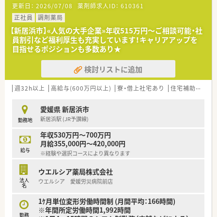
更新日：
2026/07/08
薬剤師求人ID：
610361
■薬剤師が中心の会社だからこそ活躍できるキャリアパスが多
種多様に用意されています。
正社員
調剤薬局
■店舗拡大に伴い、エリアマネジャーや営業部長等のマネジメン
【新居浜市】«人気の大手企業»年収515万円～ご相談可能・社
トのポジションも増えます。
員割引など福利厚生も充実しています！キャリアアップを
■在宅や教育等の専門性を活かせるスペシャリストを目指すこ
目指せるポジションも多数あり★
とも可能です。
■その他にも、管理部門や商品部門等の本社スタッフなど活動領
検討リストに追加
域は多種多様です。
■在宅実施店舗は年々増加しており、在宅医療へもしっかりと関
わる事ができます。
週32h以上
高給与(600万円以上)
寮・借上社宅あり
住宅補助(手当)あり
■育児休暇は3歳まで取得が可能で、時短制度は小学5年生まで
時短勤務ができるよう変更予定です。
愛媛県 新居浜市
■年間休日が120日とワークライフバランスが整っています
新居浜駅 (JR予讃線)
勤務地
■日用品から常備薬まで、従業員割引制度など嬉しいメリットも
たくさんあります！
年収530万円～700万円
月給355,000円～420,000円
給与
※経験や選択コースにより異なります
ウエルシア薬局株式会社
法人
ウエルシア 愛媛労災病院前店
名
1ｹ月単位変形労働時間制 (月間平均：166時間)
※年間所定労働時間1,992時間
勤務