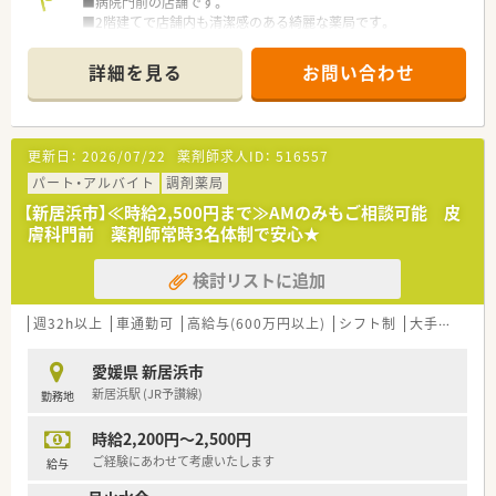
■病院門前の店舗です。
す。
■2階建てで店舗内も清潔感のある綺麗な薬局です。
■残業代は1分単位で全額支給される仕組みを導入しており、働
■店舗の裏に薬局専用の駐車場がございます。
いた分だけしっかりと還元される透明性の高い評価制度です。
■薬剤師人数は常勤2名、応援勤務者1名の 常時3名体制です。
詳細を見る
お問い合わせ
■薬歴（電子）、散剤（円盤）、監査システム（バーコード読み込み）
を導入済みです。
〈業務内容〉
更新日：
2026/07/22
薬剤師求人ID：
516557
■応需科目：複数科目
■処方箋枚数：70枚/日
パート・アルバイト
調剤薬局
【新居浜市】≪時給2,500円まで≫AMのみもご相談可能 皮
〈法人概要〉
膚科門前 薬剤師常時3名体制で安心★
■全国に展開している、医療機関と密接な関係性を築いているグ
ループの中の調剤薬局です。経営の安定性は抜群です。
検討リストに追加
■残業月平均5時間（本社においても残業管理を徹底、ノー残業デ
ーも設置）。
■女性にも働きやすい環境（産育休取得率ほぼ100％）と人に優
週32h以上
車通勤可
高給与(600万円以上)
シフト制
大手チェーン以外
しい環境（1人あたりの処方箋枚数が少ない）の為、定着率が良
く、平均年齢は40歳と同規模チェーンと比較しても高めです。
愛媛県 新居浜市
■有給休暇平均消化日数10日（入社後3カ月経過後2日、半年経過
新居浜駅 (JR予讃線)
勤務地
後10日付与）と休暇においてもライフワークバランスのとりやす
い環境です。
時給2,200円～2,500円
■2014年4月に支店制度に変更し、現場重視の「自由な発想で自
らサービスを生み出す姿勢」を重視
ご経験にあわせて考慮いたします
給与
・地域により差は御座いますが、病院前・クリニック前が6：4の割