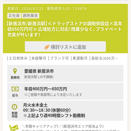
■キャリアアップを目指している方
更新日：
2026/07/21
薬剤師求人ID：
724979
等々…
正社員
調剤薬局
少しでも気になった方はお問い合わせくださいませ
【新居浜市/新居浜駅】≪ドラッグストアの調剤併設店×高年
収650万円可≫ 広域処方に対応！残業少なく、プライベート
充実が叶います！
検討リストに追加
土日祝休み
未経験可
ブランク可
車通勤可
高給与(600万円以上)
愛媛県 新居浜市
新居浜駅 (JR予讃線)
勤務地
年収400万円～650万円
※ご経験や面接等により決定いたします
給与
月火水木金土
09：30～18：30（休憩60分）
勤務
※上記より週40時間シフト勤務制
時間
＼早期キャリアアップ！／（新居浜市エリア担当より）