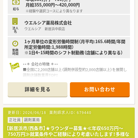
たくさんあります！
月給355,000円～420,000円
給与
※経験や選択コースにより異なります
ウエルシア薬局株式会社
法人
ウエルシア 新居浜中萩店
名
1ヶ月単位の変形労働時間制（月平均:165.6時間/年間
所定労働時間:1,988時間）
勤務
※1日4~15時間のシフト制勤務（店舗により異なる）
時間
・・＊ 会社の特徴 ＊・・
■全国に2,200店舗以上（調剤併設型約2,000店舗以上）を展開し
調剤店舗数業界TOP！
■店舗拡大に伴いキャリアアップできるポジションが多数あり！
頑張り次第で高給与も可能！
詳細を見る
お問い合わせ
■経験や勤務コースによりますが、経験の少ない方でも500万前
半スタートと業界TOP水準！
■職種や職域に合わせ、豊富な社内研修や外部組織と連携した研
修を用意されています
更新日：
2026/06/18
薬剤師求人ID：
679440
■薬剤師が中心の会社だからこそ活躍できるキャリアパスが多
種多様に用意されています。
正社員
調剤薬局
■店舗拡大に伴い、エリアマネジャーや営業部長等のマネジメン
【新居浜市/西条市】★ラウンダー募集★≪年収650万円～
トのポジションも増えます。
750万円≫就業条件やご経験により考慮いたします！多様な
■在宅や教育等の専門性を活かせるスペシャリストを目指すこ