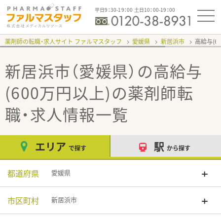
平日9：30-19：00 土日10：00-19：00
薬剤師の転職・求人サイト ファルマスタッフ
愛媛県
新居浜市
高給与(6
新居浜市（愛媛県）の高給与
(600万円以上)
の薬剤師転
職・求人情報一覧
エリア
駅
で探す
から探す
都道府県
愛媛県
市区町村
新居浜市