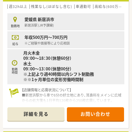
＜研修制度＞
■ご入職後は実務を通じて一連の業務を習得いただきます。
週32h以上
残業なし(ほぼなし含む)
車通勤可
高給与(600万円以上)
＜法人特徴＞
愛媛県 新居浜市
■新居浜市内にて2店舗展開されている地元企業です。
新居浜駅 (JR予讃線)
勤務地
■転居を伴う異動もなく、環境を変えずに長くご勤務頂けます。
■社長も薬剤師資格をお持ちで店舗でご勤務されています。
年収500万円～700万円
少数精鋭の企業でありながら、風通しよく皆様お仕事されてい
ます。
※ご経験や面接等により応相談
給与
月火木金
＜こんな方にもオススメ＞
09：00～18：30（休憩60分）
■店舗異動のない法人をご希望の方
水土
■外来業務中心の店舗をご希望の方
09：00～13：00（休憩00分）
等々…少しでも気になった方はお気軽にお問い合わせ下さい。
勤務
時間
※上記より週40時間以内シフト制勤務
※※1ヶ月単位の変形労働時間制
【店舗情報と応需状況について】
■新居浜駅から車で6分の好立地にあり、耳鼻科をメインに広域
からの処方箋も1日平均120枚から250枚応需しています。
■薬剤師は常勤3名、事務スタッフは2.5名の体制で運営されてお
り、季節による処方箋枚数の変動にも柔軟に対応しています。
詳細を見る
お問い合わせ
■門前の耳鼻咽喉科クリニックの処方箋を中心に受け付けてお
り、地域の方々に信頼されるかかりつけ薬局として機能していま
す。