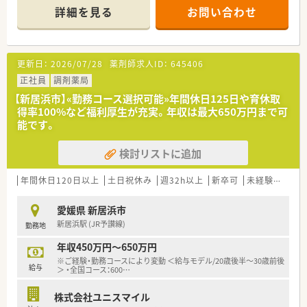
当店舗以外での配属となる可能性もございます。
詳細を見る
お問い合わせ
＜こんな薬局です＞
■内科・整形外科の処方箋がメインです。
■1日平均90枚/日程度応需しています。
更新日：
2026/07/28
薬剤師求人ID：
645406
■在宅（居宅）も年間20件程対応しています。
正社員
調剤薬局
＜法人概要＞
【新居浜市】«勤務コース選択可能»年間休日125日や育休取
■全国へ店舗展開されている大手企業です。
得率100%など福利厚生が充実。年収は最大650万円まで可
新居浜エリアを含み愛媛県内に複数店舗ございます。転勤範
能です。
囲内を入職時に選択することもできますので、皆さんのキャリア
プランにあわせてご相談下さい。
検討リストに追加
■充実の福利厚生制度
借り上げ社宅や住宅手当の支給あり。（諸条件・地域により上
限有）
年間休日120日以上
土日祝休み
週32h以上
新卒可
未経験可
転
e-ラーニングでの一部会社負担制度、通信教育は全額もしくは
半額会社負担制度
愛媛県 新居浜市
など社員育成のためのバックアップもしっかり。
新居浜駅 (JR予讃線)
勤務地
■残業月平均5時間（本社においても残業管理を徹底、ノー残業デ
ーも設置）
年収450万円～650万円
■女性にも働きやすい環境（産育休取得率ほぼ100％）と人に優
※ご経験・勤務コースにより変動 ＜給与モデル/20歳後半～30歳前後
しい環境（1人あたりの処方箋枚数が少ない）の為、定着率が良
給与
＞ ・全国コース：600
…
く、平均年齢は40歳と同規模チェーンと比較しても高め
■有給休暇平均消化日数10日（入社後3カ月経過後2日、半年経過
株式会社ユニスマイル
後10日付与）と休暇においてもライフワークバランスのとりやす