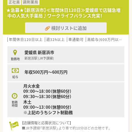
同敷地内にある利便性の高い環境の店舗です。
正社員
調剤薬局
■ピッキング監査システムを導入しており、正確かつ効率的に
★急募★【新居浜市】≪年間休日120日≫愛媛県で店舗急増
日々の調剤業務を進めることができる環境です。
中の人気大手薬局♪ワークライフバランス充実！
【法人特徴について】
検討リストに追加
■四国エリアを中心に多角的な事業を展開しており、業界大手グ
ループに参画したことで強固な経営基盤を持っています。
■調剤併設型店舗の出店ペースはエリア屈指のスピードを誇り、
年間休日120日以上
週32h以上
車通勤可
高給与(600万円以上)
住
地域に密着した医療と健康の提供を目指しています。
■従業員割引制度など大手ならではの充実した福利厚生が整っ
愛媛県 新居浜市
ており、長く安心して働き続けられる環境が魅力です。
新居浜駅 (JR予讃線)
勤務地
【職場環境と雰囲気】
■店舗スタッフは少人数ですが、併設されている店舗の従業員と
年収500万円～600万円
も連携しながら活気ある雰囲気の中で働けます。
給与
■野心家や向上心の高いスタッフが多く在籍しており、互いに刺
月火水金
激を受けながらチャレンジできる風通しの良い環境です。
09：00～18：00（休憩60分）
■20代から30代の若手からベテランまで幅広い世代が活躍して
09：30～18：30（休憩60分）
おり、人間関係も良好で働きやすい職場です。
木土
勤務
時間
09：00～13：00（休憩00分）
※上記のうちシフト制勤務
【店舗情報と応需状況について】
■JR予讃線「新居浜駅」より車で約10分ほどの立地です。