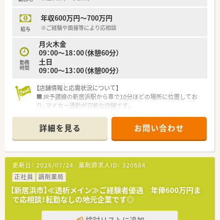
■2社が培ってきたノウハウと企業の良さを融合し、より安定し
た経営基盤から成長スピードを加速させていきます。
年収600万円～700万円
■コーポレートメッセージは「あなたに今、わたしができるこ
と」
※ご経験や面接等により応相談
給与
■最新機器の導入やメディカルリスクコントローラー制度を導
月火木金
入し、調剤過誤防止に向けた取り組みにも積極的です。
09：00～18：00（休憩60分）
土日
<こんな方にもおススメ>
勤務
時間
09：00～13：00（休憩00分）
■福利厚生の手厚い先をお探しの方
■年間休日125日！プライベートとメリハリつけて働きたい方
【店舗情報と応需状況について】
■総合病院門前でスキルアップをお考えの方
■JR予讃線の新居浜駅から車で10分ほどの場所に位置してお
り、マイカー通勤が可能な店舗です。
などお気軽にお問い合わせくださいませ！
■近隣のクリニックから内科や小児科の処方箋を主に応需して
おり、地域医療に深く貢献しています。
詳細を見る
お問い合わせ
■1日あたりの処方箋枚数は40枚程度であり、常勤薬剤師1名と
事務2名の体制で対応しています。
【募集背景と求める人物像について】
更新日：
2026/07/24
薬剤師求人ID：
320684
■欠員補充のため、即戦力として現場に入っていただける経験豊
富な薬剤師の方を急募しています。
正社員
調剤薬局
■将来的に管理薬剤師として店舗運営をお任せできるような、責
【新居浜市】≪透析メイン≫ご経験者優遇 年俸600万円ま
任感と意欲のある方を求めています。
で応相談！転勤なしの地元企業です◎
■一人薬剤師の時間帯に対応できるスキルを持ち、自身のペース
で業務を進めたい方に適しています。
検討リストに追加