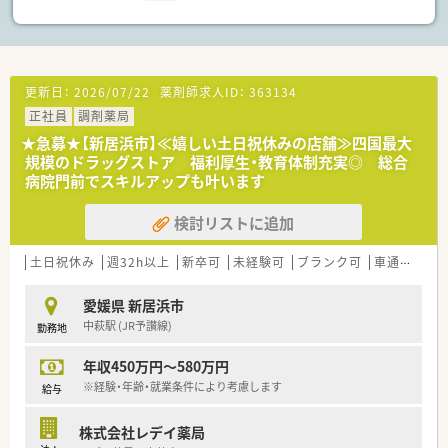
【職場環境と雰囲気】
■店舗スタッフは少人数ですが、併設されている店舗の従業員と
も連携しながら活気ある雰囲気の中で働けます。
■野心家や向上心の高いスタッフが多く在籍しており、互いに刺
更新日：
2026/07/22
薬剤師求人ID：
363134
激を受けながらチャレンジできる風通しの良い環境です。
正社員
調剤薬局
■20代から30代の若手からベテランまで幅広い世代が活躍して
おり、人間関係も良好で働きやすい職場です。
★急募★【新居浜市】≪嬉しい土日祝休みの店舗≫四国最大
規模のドラッグストア 福利厚生・教育体制充実◎ 総合
病院門前でスキルアップも叶います
検討リストに追加
土日祝休み
週32h以上
新卒可
未経験可
ブランク可
車通勤可
愛媛県 新居浜市
中萩駅 (JR予讃線)
勤務地
年収450万円～580万円
※経験・年齢・就業条件により考慮します
給与
株式会社レデイ薬局