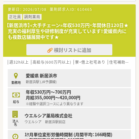
【募集背景と求める人物像について】
更新日：
2026/07/08
薬剤師求人ID：
610465
■今後の施設調剤や在宅支援業務への本格的な取り組み強化に
伴い、積極的な増員募集を行っています。
正社員
調剤薬局
■30代までの若手層を歓迎しており、次世代のリーダー候補と
【新居浜市】«大手チェーン»年収530万円・年間休日120日★
して活躍が期待されています。
充実の福利厚生や研修制度が充実しています！愛媛県内に
■新たな業務へのチャレンジ精神を持ち、地域医療への貢献に意
も複数店舗展開中です★
欲的な方を求めています。
検討リストに追加
【法人特徴について】
■愛媛県内で地域密着型の店舗展開を行っており、地域医療への
貢献を最重視している法人です。
週32h以上
高給与(600万円以上)
寮・借上社宅あり
住宅補助(手当)あり
■30代の取締役を中心に新しいシステム導入や業務改善に積極
的な姿勢を持っています。
愛媛県 新居浜市
■地元企業ならではの温かみと、充実した福利厚生や人事評価制
新居浜駅 (JR予讃線)
勤務地
度を兼ね備えた安定企業です。
年収530万円～700万円
【求人情報について】
月給355,000円～420,000円
■正社員として雇用され、経験や能力に応じて年収600万円まで
給与
※経験や選択コースにより異なります
の提示が可能となっています。
■薬剤師手当などの各種手当が充実しており、安定した収入を得
ウエルシア薬局株式会社
られる給与体系が整っています。
法人
ウエルシア 新居浜駅前店
■昇給は年1回、賞与は年2回支給され、日々の頑張りがしっかり
名
と還元される環境です。
1ｹ月単位変形労働時間制 (月間平均：166時間)