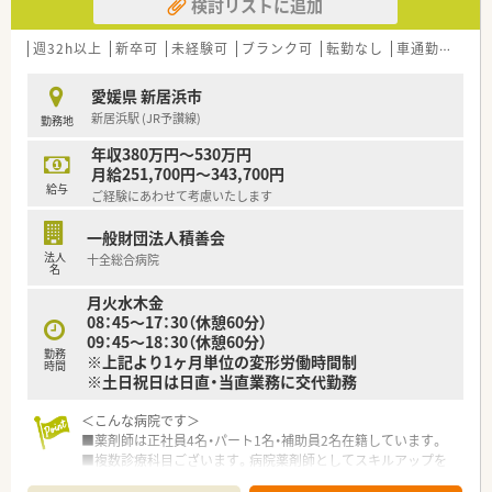
検討リストに追加
週32h以上
新卒可
未経験可
ブランク可
転勤なし
車通勤可
託
愛媛県 新居浜市
新居浜駅 (JR予讃線)
勤務地
年収380万円～530万円
月給251,700円～343,700円
給与
ご経験にあわせて考慮いたします
一般財団法人積善会
法人
十全総合病院
名
月火水木金
08：45～17：30（休憩60分）
09：45～18：30（休憩60分）
勤務
※上記より1ヶ月単位の変形労働時間制
時間
※土日祝日は日直・当直業務に交代勤務
＜こんな病院です＞
■薬剤師は正社員4名・パート1名・補助員2名在籍しています。
■複数診療科目ございます。病院薬剤師としてスキルアップを
お考えの方にもおすすめです。