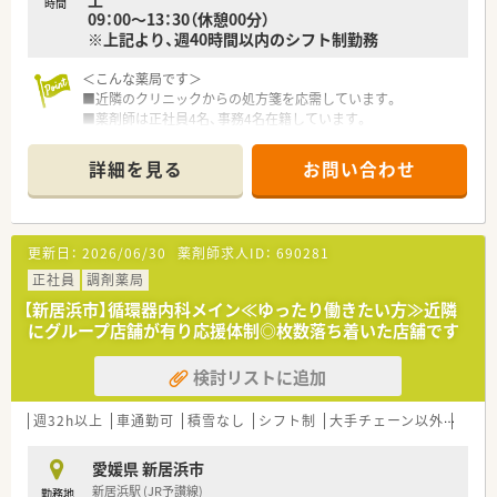
■ご入職後は実務を通じて一連の業務を習得頂きます。
時間
09：00～13：30（休憩00分）
■15分単位で受講可能なe-ラーニングを導入しています。
※上記より、週40時間以内のシフト制勤務
■会社指定の研修・勉強会は勤務日扱いとなります。
■学会発表の為のサポートも内容についての研修、プレゼンにつ
＜こんな薬局です＞
いての研修と手厚いサポート体制もあります。
■近隣のクリニックからの処方箋を応需しています。
■薬剤師は正社員4名、事務4名在籍しています。
＜法人特徴＞
■医療（薬局経営）と福祉事業の2つの柱で成り立っている会社で
＜業務内容＞
す。
詳細を見る
お問い合わせ
■内科・整形外科・小児科の処方箋がメインです。
高齢者社会に求められる介護用品の販売、リース、グループの
■1日平均90枚/日程度応需しています。
建設会社と連携した介護用住宅の建設、
■在宅（居宅）も年間20件程対応しています。
リフォーム、医薬品だけではなく、各方面から患者様をサポー
トする体制が整っています。
更新日：
2026/06/30
薬剤師求人ID：
690281
＜研修体制＞
■残業月平均5時間。本社においても残業管理を徹底、ノー残業
■eラーニングによる研修認定薬剤師取得制度など、様々な研修
正社員
調剤薬局
デー制度もございます。
制度を用意しています。
■女性にも働きやすい環境（産育休取得率ほぼ100％）と1人あた
【新居浜市】循環器内科メイン≪ゆったり働きたい方≫近隣
りの処方箋枚数が少なめに設定されていることから
にグループ店舗が有り応援体制◎枚数落ち着いた店舗です
無理せず働き続けることができる環境のため定着率が良く、平
＜法人概要＞
均年齢は40歳と同規模チェーンと比較しても高めです。
検討リストに追加
■全国へ店舗展開されている大手企業です。
■有給休暇平均消化日数10日と休暇においてもライフワークバ
新居浜エリアや愛媛県内にも他店舗ございます。転勤範囲内
ランスのとりやすい環境づくりを行っています。
を入職時に選択することもできますので、皆さんのキャリアプラ
週32h以上
■支店制度に変更し、現場重視の「自由な発想で自らサービスを
車通勤可
積雪なし
シフト制
大手チェーン以外
ヘル
ンにあわせてご相談下さい。
生み出す姿勢」を重視。
■充実の福利厚生制度
■病院前・クリニック前が6：4の割合の店舗展開です。
愛媛県 新居浜市
借り上げ社宅や住宅手当の支給あり。（諸条件・地域により上
■2019年 0402通知を受けより薬剤師業務を対人業務にシフ
新居浜駅 (JR予讃線)
勤務地