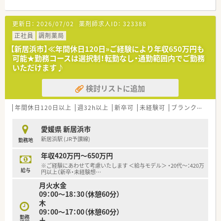
■東予エリアには他店舗複数あり協力して店舗運営されていま
す。
更新日：
2026/07/02
薬剤師求人ID：
323388
お休みが発生した際など応援にてご勤務頂く場合もございま
す。
正社員
調剤薬局
■薬剤師常時1～2名体制です。
【新居浜市】≪年間休日120日»ご経験により年収650万円も
■配属先については面接等にて適性をみて最終決定いたしま
可能★勤務コースは選択制！転勤なし・通勤範囲内でご勤務
す。
いただけます♪
当店舗ではなく近隣店舗での配属となる可能性もございま
す。
検討リストに追加
＜設備も充実＞
■全店にバーコードによる過誤防止システム導入済みです。
年間休日120日以上
週32h以上
新卒可
未経験可
ブランク可
車
過誤がおきた際は、24時間以内に社長まで報告があがります。
個人で止めず全社を上げてのサポート体制が整っているので
愛媛県 新居浜市
安心して勤務することができます。
新居浜駅 (JR予讃線)
勤務地
＜業務内容＞
年収420万円～650万円
■近隣にあるクリニックより、内科・外科の処方箋を主に取り扱
※ご経験にあわせて考慮いたします ＜給与モデル＞ ・20代～：420万
います。
給与
円以上（新卒・未経験想
…
■処方箋枚数は1日あたり平均40枚。
月火水金
■調剤・投薬・監査等外来処方箋対応がメインです。
09：00～18：30（休憩60分）
■在宅患者様の対応も行っています。
木
09：00～17：00（休憩60分）
＜研修制度＞
勤務
土