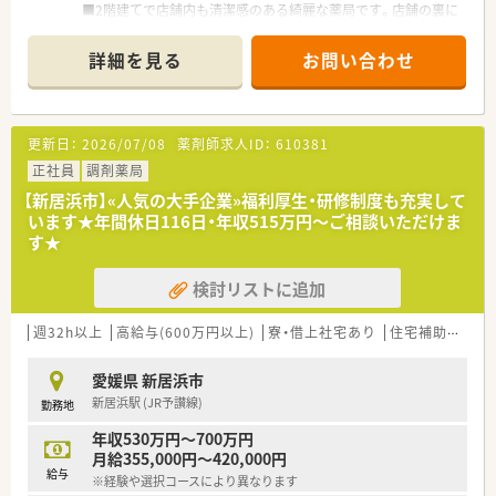
■2階建てで店舗内も清潔感のある綺麗な薬局です。店舗の裏に
薬局専用の駐車場がございます。
詳細を見る
お問い合わせ
〈業務内容〉
■総合科目応需しています。
■処方箋枚数は30枚/日。
■薬剤師常時2名体制です。
更新日：
2026/07/08
薬剤師求人ID：
610381
■在宅業務は年間数件ほどのため、外来対応がメインとなりま
す。
正社員
調剤薬局
【新居浜市】«人気の大手企業»福利厚生・研修制度も充実して
〈法人概要〉
います★年間休日116日・年収515万円～ご相談いただけま
■医療（薬局経営）と福祉事業の2つの柱で成り立っている会社で
す★
す。
高齢者社会に求められる介護用品の販売、リース、グループの
検討リストに追加
建設会社と連携した介護用住宅の建設、
リフォーム、医薬品だけではなく、各方面から患者様をサポー
トする体制が整っています。
週32h以上
高給与(600万円以上)
寮・借上社宅あり
住宅補助(手当)あり
■女性にも働きやすい環境（産育休取得率ほぼ100％）と1人あた
りの処方箋枚数が少なめに設定されていることから
愛媛県 新居浜市
無理せず働き続けることができる環境のため定着率が良く、平
新居浜駅 (JR予讃線)
勤務地
均年齢は40歳と同規模チェーンと比較しても高めです。
■有給休暇平均消化日数10日（入社後3カ月経過後2日、半年経過
年収530万円～700万円
後10日付与）と休暇においてもライフワークバランスのとりやす
月給355,000円～420,000円
い環境づくりを行っています。
給与
※経験や選択コースにより異なります
■2014年4月に支店制度に変更し、現場重視の「自由な発想で自