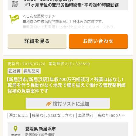
勤務
※1ヶ月単位の変形労働時間制・平均週40時間勤務
時間
＜こんな薬局です＞
■地域の中核病院門前薬局。土日休みの店舗です。
■県道沿いで駐車場も15台分と広々としたスペースあり。
■定年でご退職される方がいらっしゃるための募集となりま
す。
詳細を見る
お問い合わせ
■従業員10名前後が在籍している大型店舗です。
＜業務内容＞
■調剤・投薬・監査等、外来処方箋対応を主にお願いいたします。
更新日：
2026/07/28
薬剤師求人ID：
320599
■単科に偏らず幅広い科目の処方箋を取り扱います。
■処方箋枚数は140枚/日。
正社員
調剤薬局
■電子薬歴・分包機（円盤）導入されています。
【新居浜市/新居浜駅】年収700万円相談可×残業ほぼなし！
■投薬口は3か所。患者様に合わせて立ち投薬・座り投薬どちら
転居を伴う異動がなく地元で腰を据えて働ける管理薬剤師
も対応できるようになっています。
候補の急募案件です
■在宅対応も行っています。これまでのご経験やご入社後の状
況によってご担当頂く場合もございます。
検討リストに追加
＜法人特徴＞
■株式会社ファーコスと株式会社ミックが合併して新たに設立
週32h以上
残業なし(ほぼなし含む)
車通勤可
高給与(600万円以上)
された調剤薬局チェーンです。
■設立は2022年4月、スズケングループにおける全国規模の調剤
愛媛県 新居浜市
薬局チェーンとなります。
新居浜駅 (JR予讃線)
勤務地