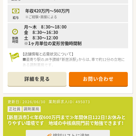
限有）
トさせる為、調剤補助の研修所を兵庫県に設立。
e-ラーニングでの一部会社負担制度、通信教育は全額もしくは
社内で定められた研修を受けた調剤事務さんが積極的にフォ
年収420万円～560万円
半額会社負担制度
ローアップしてくださる環境作りを進めています。
など社員育成のためのバックアップもしっかり。
※ご経験・面接による
■現場薬剤師のステップアップはもちろん、多数のキャリアポジ
給与
■残業月平均5時間（本社においても残業管理を徹底、ノー残業デ
ションが御座います。
月～木 8：30～18：00
ーも設置）
■全国型・一定地域内・自宅からの通勤範囲、ライフプランに応じ
金 8：30～16：30
■女性にも働きやすい環境（産育休取得率ほぼ100％）と人に優
た職種選択が可能で、選択後の適宜変更も可能です。
土 8：30～12：00
勤務
しい環境（1人あたりの処方箋枚数が少ない）の為、定着率が良
時間
※1ヶ月単位の変形労働時間制
く、平均年齢は40歳と同規模チェーンと比較しても高め
＜こんな方にもオススメ＞
■有給休暇平均消化日数10日（入社後3カ月経過後2日、半年経過
■休暇制度・研修制度など、福利厚生制度の充実した企業をお探
【店舗情報と応需状況について】
後10日付与）と休暇においてもライフワークバランスのとりやす
しの方
■最寄り駅のJR予讃線「新居浜駅」からは、車で約12分の立地に
い環境。
■将来的に現場以外も含めて幅広くキャリアを考えていきたい
ある調剤薬局です。
■全店にバーコードによる過誤防止システム導入済
方
■近隣の医療機関より内科、循環器科、外科心臓血管外科を中心
・過誤がおきた際、24時間以内に社長まで報告があがり個人で止
■ご家庭の状況に合わせて勤務や職種変更の相談を行いながら
に1日約25枚を応需しています。
めず全社を上げてのサポート体制が整っており、安心して勤務で
長く働ける先をお探しの方
詳細を見る
お問い合わせ
■現在は正社員1名体制で運営しており、エリア増員のため新た
きる調剤薬局です。
等々…少しでも気になった方はお問い合わせ下さい。
に薬剤師を募集しています。
■2019年 0402通知を受けより薬剤師業務を対人業務にシフ
トさせる為、調剤補助の研修所を兵庫県に設立。社内で定められ
【募集背景と求める人物像について】
た研修を受けた調剤事務さんが積極的にフォローアップしてく
更新日：
2026/06/30
薬剤師求人ID：
495073
■今回は、地域医療への貢献体制をさらに強化するためのエリア
ださる環境作りを進めています。（関西より開始）
増員による募集となります。
正社員
調剤薬局
■現場薬剤師のステップアップはもちろん、多数のキャリアポジ
■これまでのご経験や専門スキルよりも、お人柄やコミュニケー
ションが御座います。
【新居浜市】≪年収600万円まで≫年間休日122日！お休みと
ション能力を重視した採用方針です。
りやすい環境です 地域の中核病院門前で勉強できます！
■年齢や薬剤師経験は問わず、フットワーク軽く柔軟に業務対応
＜こんな方にもおススメ＞
いただける方を歓迎しています。
■チェーン薬局でのご就業をお考えの方
検討リストに追加