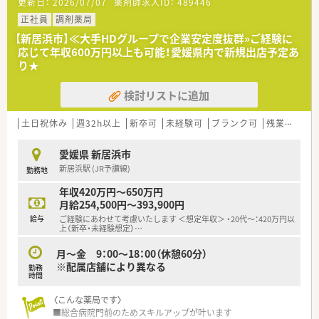
更新日：
2026/07/07
薬剤師求人ID：
489446
っています。
■愛媛県を中心に四国・中国エリアに228店舗展開しておりま
■これまでの調剤経験やブランク、性別などは問わず、幅広く応
正社員
調剤薬局
す。現在約3割が調剤取扱店舗です。
募を受け付けています。
■様々な福利厚生制度で、業界トップクラスの満足度を誇ってお
【新居浜市】≪大手HDグループで企業安定度抜群»ご経験に
■地域医療に貢献したいという意欲を持ち、チームワークを大切
ります。誰もが安心して働ける職場づくりを目指しています。
応じて年収600万円以上も可能！愛媛県内で新規出店予定あ
にできる方を求めています。
■地域のお客様と共に取り組む地域支援・社会貢献活動も活発に
り★
行っております。
【法人特徴について】
検討リストに追加
■約83,000名の従業員を擁する大手グループの一員であり、経
＜こんな方にもオススメ＞
営基盤は非常に安定しています。
■福利厚生などがしっかりしている企業で働きたい方
■収益の柱は薬局事業が7割、福祉事業が3割で、多角的に患者様
土日祝休み
■研修制度を利用してご自身のスキルアップもしていきたい方
週32h以上
新卒可
未経験可
ブランク可
残業なし(ほぼなし含む)
をサポートしています。
■キャリアパスに様々な選択肢がある企業をお探しの方
■医療機関との密接な関係性を活かし、病院前・クリニック前に
等々、気になる方はお気軽にお問い合わせ下さい。
愛媛県 新居浜市
6：4の割合で店舗展開中です。
新居浜駅 (JR予讃線)
勤務地
【求人情報について】
年収420万円～650万円
■ご経験やスキルに応じて、年収500万円から600万円の範囲で
月給254,500円～393,900円
給与が提示されます。
給与
ご経験にあわせて考慮いたします ＜想定年収＞ ・20代～：420万円以
■年間休日は120日水準が確保されており、ワークライフバラン
上（新卒・未経験想定）
…
スを重視できます。
■世帯主への住宅手当（17,000円）や自己負担8,000円の社宅制
月～金 9：00～18：00（休憩60分）
度も利用可能です。
※配属店舗により異なる
勤務
時間
〈こんな薬局です〉
■総合病院門前のためスキルアップが叶います