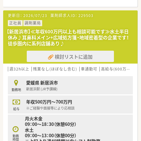
■投薬口は1カ所・立ち投薬がメインですが
患者様のご希望に応じて座ってじっくりお話をお聞き出来る
スペースもございます。
更新日：
2026/07/23
薬剤師求人ID：
229503
＜業務内容＞
正社員
調剤薬局
■調剤・投薬・監査など外来処方箋の対応を主にお願いいたしま
【新居浜市】≪年収600万円以上も相談可能です≫水土半日
す。
休み♪耳鼻科メイン+広域処方箋・地域密着型の企業です！
■内科・外科・腎臓内科の処方がメインです。
徒歩圏内に系列店舗あり♪
■処方箋枚数は1日あたり80枚程度。
■在宅対応は患者様からのご要望により対応しています。
検討リストに追加
＜研修制度＞
■ご入職後は実務を通じて一連の業務を習得いただきます。
週32h以上
残業なし(ほぼなし含む)
車通勤可
高給与(600万円以上)
＜法人特徴＞
愛媛県 新居浜市
■新居浜市内にて2店舗展開されている地元企業です。
新居浜駅 (JR予讃線)
勤務地
■転居を伴う異動もなく、環境を変えずに長くご勤務頂けます。
■社長も薬剤師資格をお持ちで店舗でご勤務されています。
年収500万円～700万円
少数精鋭の企業でありながら、風通しよく皆様お仕事されてい
ます。
※ご経験や面接等により応相談
給与
月火木金
＜こんな方にもオススメ＞
09：00～18：30（休憩60分）
■店舗異動のない法人をご希望の方
水土
■外来業務中心の店舗をご希望の方
09：00～13：00（休憩00分）
等々…少しでも気になった方はお気軽にお問い合わせ下さい。
勤務
時間