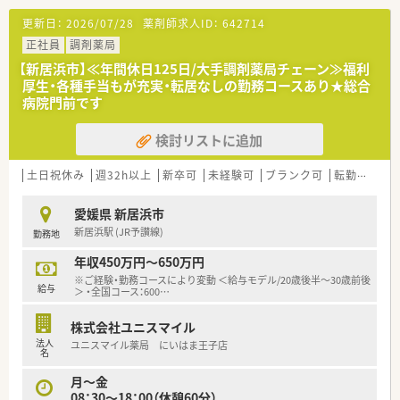
リア支援室、管理本部などへの本社キャリアもあり
い知識を日々吸収しながら成長できる環境です。
更新日：
2026/07/28
薬剤師求人ID：
642714
③現場業務＋リクルーター、OJT対応、新規開局プロジェクト、専
■最先端の電子薬歴システムをいち早く導入しており、業務効率
門認定薬剤師などご興味や専門性を生かしたキャリアもあり
化と質の高い患者様対応を両立させています。
正社員
調剤薬局
■15分単位で受講可能なe-ラーニングを導入、会社指定の研修・
【新居浜市】≪年間休日125日/大手調剤薬局チェーン≫福利
勉強会は勤務日扱い。
【想定されるキャリアイメージ】
厚生・各種手当もが充実・転居なしの勤務コースあり★総合
■学会発表の為のサポートも内容についての研修、プレゼンにつ
■個人の習得レベルに合わせた丁寧な導入研修が用意されてい
病院門前です
いての研修と手厚いサポート体制有
るため、経験が浅い状態からでもプロへ成長できます。
■全国型・一定地域内・自宅からの通勤範囲、ライフプランに応じ
■現場の店舗業務を極めるだけでなく、管理薬剤師や本部の専門
た職種選択が可能（適宜変更も可能です）
検討リストに追加
スタッフなど多彩なキャリアの道が広がっています。
■頑張りを正当に評価する豊富な専門職手当が設けられており、
＜こんな方におススメ＞
実力を高めながら理想の将来像を描くことが可能です。
土日祝休み
週32h以上
新卒可
未経験可
ブランク可
転勤なし
■大手チェーン薬局でのご就業をお考えの方
■福利厚生が充実した企業をお探しの方
【想定されるモデル年収】
愛媛県 新居浜市
■想定年収は450万円から650万円となっており、選択される勤
新居浜駅 (JR予讃線)
勤務地
などお気軽にお問い合わせください！
務コースやこれまでのご経験により変動します。
■自宅通勤コースでも最高500万円を目指すことができ、全国転
年収450万円～650万円
勤コースであれば最高650万円が想定されます。
※ご経験・勤務コースにより変動 ＜給与モデル/20歳後半～30歳前後
■昇給は年に1回あり賞与も年に2回しっかりと支給されるた
給与
＞ ・全国コース：600
…
め、日頃の頑張りが目見える形で収入に還元されます。
株式会社ユニスマイル
法人
ユニスマイル薬局 にいはま王子店
名
月～金
08：30～18：00（休憩60分）