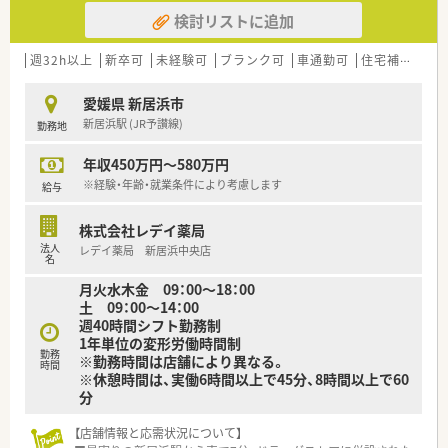
■残業月平均5時間（本社においても残業管理を徹底、ノー残業デ
検討リストに追加
ーも設置）。
■女性にも働きやすい環境（産育休取得率ほぼ100％）と人に優
しい環境（1人あたりの処方箋枚数が少ない）の為、定着率が良
週32h以上
新卒可
未経験可
ブランク可
車通勤可
住宅補助(手当)あり
く、平均年齢は40歳と同規模チェーンと比較しても高めです。
■有給休暇平均消化日数10日（入社後3カ月経過後2日、半年経過
愛媛県 新居浜市
後10日付与）と休暇においてもライフワークバランスのとりやす
新居浜駅 (JR予讃線)
勤務地
い環境です。
■2014年4月に支店制度に変更し、現場重視の「自由な発想で自
年収450万円～580万円
らサービスを生み出す姿勢」を重視
・地域により差は御座いますが、病院前・クリニック前が6：4の割
※経験・年齢・就業条件により考慮します
給与
合の展開です。
■全店にバーコードによる過誤防止システム導入済
株式会社レデイ薬局
・過誤がおきた際、24時間以内に社長まで報告があがり個人で止
法人
レデイ薬局 新居浜中央店
めず全社を上げてのサポート体制が整っており、安心して勤務で
名
きる調剤薬局です。
月火水木金 09：00～18：00
■社内で定められた研修を受けた調剤事務さんが積極的にフォ
土 09：00～14：00
ローアップしてくださる環境作りを進めています。（関西より開
週40時間シフト勤務制
始）
1年単位の変形労働時間制
■現場薬剤師のステップアップはもちろん、多数のキャリアポジ
勤務
※勤務時間は店舗により異なる。
ションが御座います。
時間
※休憩時間は、実働6時間以上で45分、8時間以上で60
①現場：薬剤師→副薬局長→薬局長（管理薬剤師）→エリアマネー
分
ジャー→支店長→本部長（経営幹部）
②本社：薬剤師→副薬局長→本社薬事情報部、業務推進部、キャ
【店舗情報と応需状況について】
リア支援室、管理本部などへの本社キャリアもあり