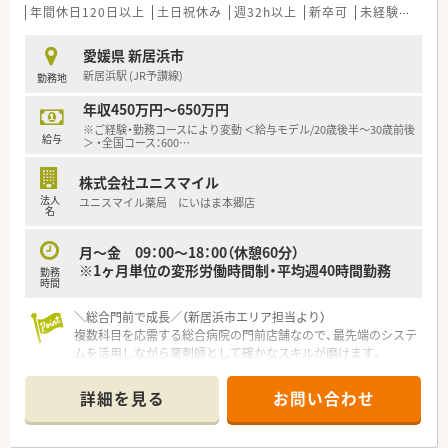
限有）
年間休日120日以上
土日祝休み
週32h以上
新卒可
未経験可
転
e-ラーニングでの一部会社負担制度、通信教育は全額もしくは
半額会社負担制度
愛媛県 新居浜市
など社員育成のためのバックアップもしっかり。
新居浜駅 (JR予讃線)
勤務地
■残業月平均5時間（本社においても残業管理を徹底、ノー残業デ
ーも設置）
年収450万円～650万円
■女性にも働きやすい環境（産育休取得率ほぼ100％）と人に優
※ご経験・勤務コースにより変動 ＜給与モデル/20歳後半～30歳前後
しい環境（1人あたりの処方箋枚数が少ない）の為、定着率が良
給与
＞ ・全国コース：600
…
く、平均年齢は40歳と同規模チェーンと比較しても高め
■有給休暇平均消化日数10日（入社後3カ月経過後2日、半年経過
株式会社ユニスマイル
後10日付与）と休暇においてもライフワークバランスのとりやす
法人
ユニスマイル薬局 にいはま本郷店
い環境。
名
■全店にバーコードによる過誤防止システム導入済
・過誤がおきた際、24時間以内に社長まで報告があがり個人で止
月～金 09：00～18：00（休憩60分）
めず全社を上げてのサポート体制が整っており、安心して勤務で
※1ヶ月単位の変形労働時間制・平均週40時間勤務
勤務
きる調剤薬局です。
時間
■2019年 0402通知を受けより薬剤師業務を対人業務にシフ
トさせる為、調剤補助の研修所を兵庫県に設立。社内で定められ
＼総合門前で成長／（新居浜市エリア担当より）
た研修を受けた調剤事務さんが積極的にフォローアップしてく
複数科目を応需する総合病院の門前店舗なので、最先端のシステ
ださる環境作りを進めています。（関西より開始）
ムを活用しながら薬剤師として確かなスキルが磨けます。
■現場薬剤師のステップアップはもちろん、多数のキャリアポジ
ションが御座います。
【店舗情報と応需状況について】
詳細を見る
お問い合わせ
①現場：薬剤師→副薬局長→薬局長（管理薬剤師）→エリアマネー
■新居浜駅から車で10分ほどの場所に位置しており、複数科目
ジャー→支店長→本部長（経営幹部）
の処方箋を1日に約40枚応需している調剤薬局です。
②本社：薬剤師→副薬局長→本社薬事情報部、業務推進部、キャ
■総合病院の門前薬局として多様な症例に触れられるため、幅広