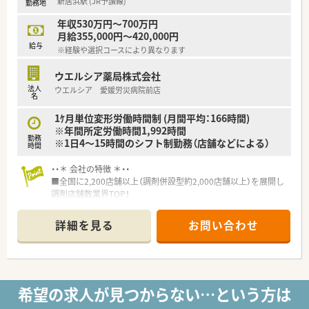
新居浜駅 (JR予讃線)
勤務地
■日用品から常備薬まで、従業員割引制度など嬉しいメリットも
たくさんあります！
年収530万円～700万円
月給355,000円～420,000円
給与
※経験や選択コースにより異なります
ウエルシア薬局株式会社
法人
ウエルシア 愛媛労災病院前店
名
1ｹ月単位変形労働時間制 (月間平均：166時間)
※年間所定労働時間1,992時間
勤務
※1日4～15時間のシフト制勤務（店舗などによる）
時間
・・＊ 会社の特徴 ＊・・
■全国に2,200店舗以上（調剤併設型約2,000店舗以上）を展開し
調剤店舗数業界TOP！
■店舗拡大に伴いキャリアアップできるポジションが多数あり！
頑張り次第で高給与も可能！
詳細を見る
お問い合わせ
■経験や勤務コースによりますが、経験の少ない方でも500万前
半スタートと業界TOP水準！
■職種や職域に合わせ、豊富な社内研修や外部組織と連携した研
修を用意されています
■薬剤師が中心の会社だからこそ活躍できるキャリアパスが多
希望の求人が見つからない…という方は
種多様に用意されています。
■店舗拡大に伴い、エリアマネジャーや営業部長等のマネジメン