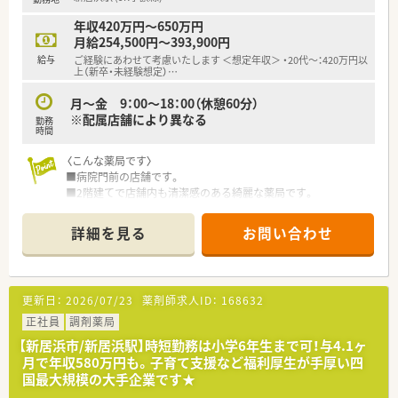
社員が無理なく働ける環境作りを最優先に考えている法人で
す。
年収420万円～650万円
■代表者が若く風通しの良い組織文化が醸成されており、大手チ
月給254,500円～393,900円
ェーン出身者など多様なキャリアを持つ人材が活躍していま
給与
ご経験にあわせて考慮いたします ＜想定年収＞ ・20代～：420万円以
す。
上（新卒・未経験想定）
…
【求人情報について】
月～金 9：00～18：00（休憩60分）
■年収は500万円から700万円の範囲で相談が可能であり、これ
※配属店舗により異なる
勤務
までのご経験やスキルを正当に評価し給与へ反映させます。
時間
■住宅手当や退職金制度などの福利厚生が充実しており、正社員
〈こんな薬局です〉
として長期的に安心してキャリアを築ける環境が整っていま
■病院門前の店舗です。
す。
■2階建てで店舗内も清潔感のある綺麗な薬局です。
■残業代は1分単位で全額支給される仕組みを導入しており、働
■店舗の裏に薬局専用の駐車場がございます。
いた分だけしっかりと還元される透明性の高い評価制度です。
■薬剤師人数は常勤2名、応援勤務者1名の 常時3名体制です。
詳細を見る
お問い合わせ
■薬歴（電子）、散剤（円盤）、監査システム（バーコード読み込み）
を導入済みです。
〈業務内容〉
更新日：
2026/07/23
薬剤師求人ID：
168632
■応需科目：複数科目
■処方箋枚数：70枚/日
正社員
調剤薬局
【新居浜市/新居浜駅】時短勤務は小学6年生まで可！与4.1ヶ
〈法人概要〉
月で年収580万円も。子育て支援など福利厚生が手厚い四
■全国に展開している、医療機関と密接な関係性を築いているグ
国最大規模の大手企業です★
ループの中の調剤薬局です。経営の安定性は抜群です。