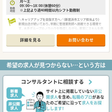
月～土
用することが可能です。
09：00～18：00（休憩60分）
■年間休日は113日あり、有給休暇の取得率は70%以上と高い水
勤務
※上記より週40時間以内シフト勤務制
準を維持しています。
時間
■月の平均残業時間は7.5時間と少なく、残業代は1分単位で支給
されます。
＼キャリアアップを目指す方へ／（新居浜市エリア担当より）
新規出店が続いており、早期に管理薬剤師へ挑戦できる環境で
す。大手グループのノウハウを吸収しながら、着実にスキルを磨
いていけます。
＊------------------------------------------＊
詳細を見る
お問い合わせ
【店舗情報と応需状況について】
■内科や脳神経外科を中心に近隣クリニックから広域の処方箋
まで幅広く1日平均40枚程度を応需しています。
■新居浜駅から車で7分の場所に位置しており、スーパーなどが
希望の求人が見つからない…という方は
同敷地内にある利便性の高い環境の店舗です。
■ピッキング監査システムを導入しており、正確かつ効率的に
日々の調剤業務を進めることができる環境です。
コンサルタントに相談する
【法人特徴について】
■四国エリアを中心に多角的な事業を展開しており、業界大手グ
サイト上に掲載していない
非公
ループに参画したことで強固な経営基盤を持っています。
■調剤併設型店舗の出店ペースはエリア屈指のスピードを誇り、
開求人
を含め、
転職のプロ
があな
地域に密着した医療と健康の提供を目指しています。
たのご希望に沿って
求人をお探
■従業員割引制度など大手ならではの充実した福利厚生が整っ
しします！
ており、長く安心して働き続けられる環境が魅力です。