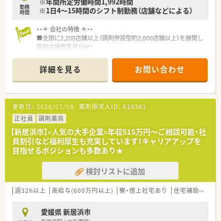
※年間所定労働時間1,992時間
勤務
※1日4～15時間のシフト制勤務（店舗などによる）
時間
・・＊ 会社の特徴 ＊・・
■全国に2,200店舗以上（調剤併設型約2,000店舗以上）を展開し
調剤店舗数業界TOP！
■店舗拡大に伴いキャリアアップできるポジションが多数あり！
頑張り次第で高給与も可能！
詳細を見る
お問い合わせ
■経験や勤務コースによりますが、経験の少ない方でも500万前
半スタートと業界TOP水準！
■職種や職域に合わせ、豊富な社内研修や外部組織と連携した研
修を用意されています
更新日：
2026/07/08
薬剤師求人ID：
610361
■薬剤師が中心の会社だからこそ活躍できるキャリアパスが多
種多様に用意されています。
正社員
調剤薬局
■店舗拡大に伴い、エリアマネジャーや営業部長等のマネジメン
【新居浜市】«人気の大手企業»年収515万円～ご相談可能・社
トのポジションも増えます。
員割引など福利厚生も充実しています！キャリアアップを
■在宅や教育等の専門性を活かせるスペシャリストを目指すこ
目指せるポジションも多数あり★
とも可能です。
■その他にも、管理部門や商品部門等の本社スタッフなど活動領
検討リストに追加
域は多種多様です。
■在宅実施店舗は年々増加しており、在宅医療へもしっかりと関
わる事ができます。
週32h以上
高給与(600万円以上)
寮・借上社宅あり
住宅補助(手当)あり
■育児休暇は3歳まで取得が可能で、時短制度は小学5年生まで
時短勤務ができるよう変更予定です。
愛媛県 新居浜市
■年間休日が120日とワークライフバランスが整っています