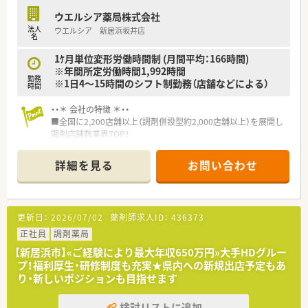
らサービスを生み出す姿勢」を重視。
ウエルシア薬局株式会社
■地域により差は御座いますが、病院前・クリニック前が6：4の
法人
ウエルシア 新居浜坂井店
割合の店舗展開です。
名
■2019年 0402通知を受けより薬剤師業務を対人業務にシフ
トさせる為、調剤補助の研修所を兵庫県に設立。
1ｹ月単位変形労働時間制 (月間平均：166時間)
社内で定められた研修を受けた調剤事務さんが積極的にフォ
※年間所定労働時間1,992時間
勤務
ローアップしてくださる環境作りを進めています。
※1日4～15時間のシフト制勤務（店舗などによる）
時間
■現場薬剤師のステップアップはもちろん、多数のキャリアポジ
ションが御座います。
・・＊ 会社の特徴 ＊・・
（例1）現場：薬剤師→副薬局長→薬局長（管理薬剤師）→エリア
■全国に2,200店舗以上（調剤併設型約2,000店舗以上）を展開し
マネージャー→支店長→本部長（経営幹部）
調剤店舗数業界TOP！
（例2）本社：薬剤師→副薬局長→本社薬事情報部、業務推進部、
■店舗拡大に伴いキャリアアップできるポジションが多数あり！
キャリア支援室、管理本部などへの本社キャリア
頑張り次第で高給与も可能！
詳細を見る
お問い合わせ
（例3）現場業務＋リクルーター、OJT対応、新規開局プロジェク
■経験や勤務コースによりますが、経験の少ない方でも500万前
ト、専門認定薬剤師などご興味や専門性を生かしたキャリア
半スタートと業界TOP水準！
■全国型・一定地域内・自宅からの通勤範囲、ライフプランに応じ
■職種や職域に合わせ、豊富な社内研修や外部組織と連携した研
た職種選択が可能で、選択後の適宜変更も可能です。
修を用意されています
更新日：
2026/07/02
薬剤師求人ID：
436373
■薬剤師が中心の会社だからこそ活躍できるキャリアパスが多
〈こんな方にもおススメ〉
種多様に用意されています。
正社員
調剤薬局
■ライフワークバランスを大切にしたい方
■店舗拡大に伴い、エリアマネジャーや営業部長等のマネジメン
【新居浜市】«ご経験により最大年収650万円»大手HDグルー
■経営面の心配なく安定した会社で長く働きたい方
トのポジションも増えます。
プ！福利厚生・研修制度も充実★県内への新規出店予定もあ
■在宅や教育等の専門性を活かせるスペシャリストを目指すこ
り・新しいポジションも目指せます
など、お気軽にお問い合わせください！
とも可能です。
■その他にも、管理部門や商品部門等の本社スタッフなど活動領
検討リストに追加
域は多種多様です。