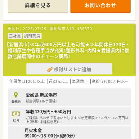
詳細を見る
お問い合わせ
＜業務内容＞
■調剤・監査業務、薬剤管理指導、チーム医療、病棟業務、抗がん
剤ミキシング等をお願いします。
更新日：
2026/07/29
薬剤師求人ID：
436370
＜研修制度＞
■スキルアップ、認定資格取得、学会出張の支援等ございます。
正社員
調剤薬局
【新居浜市】≪年収600万円以上も可能★≫年間休日120日・
＜法人特徴＞
福利厚生や各種手当が充実！整形外科・内科★愛媛県内に複
■約350床（一般病床・療養病床）の病院です。
数店舗展開中のチェーン薬局！
■住宅手当や子育て支援手当など各種手当も充実しています。
■残業は月10時間程度とほぼございません。
検討リストに追加
＜こんな方にもおすすめ＞
■薬剤師としてのスキルを高めたい方
年間休日120日以上
週32h以上
車通勤可
高給与(600万円以上)
住
■チーム医療で活躍したい方
愛媛県 新居浜市
新居浜駅 (JR予讃線)
勤務地
年収420万円～650万円
ご経験にあわせて考慮いたします ＜想定年収＞ ・20代～：420万円以
給与
上（新卒・未経験想定）
…
月火水金
09：00～18：00（休憩60分）