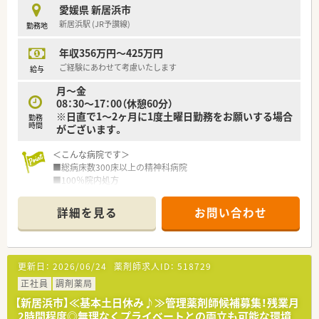
愛媛県 新居浜市
新居浜駅 (JR予讃線)
勤務地
年収356万円～425万円
ご経験にあわせて考慮いたします
給与
月～金
08：30～17：00（休憩60分）
※日直で1～2ヶ月に1度土曜日勤務をお願いする場合
勤務
時間
がございます。
＜こんな病院です＞
■総病床数300床以上の精神科病院
■100％院内処方
■タワー型の大型自動分包機や円盤が2台整備されており、機械
化も進んでいる病院です。
詳細を見る
お問い合わせ
＜業務内容＞
■調剤・監査・外来対応 等
■外来は平均75枚/日
更新日：
2026/06/24
薬剤師求人ID：
518729
<法人特徴>
正社員
調剤薬局
■新居浜市に1施設、四国中央に1施設を展開している地域密着
【新居浜市】≪基本土日休み♪≫管理薬剤師候補募集！残業月
型の病院です。
2時間程度◎無理なくプライベートとの両立も可能な環境