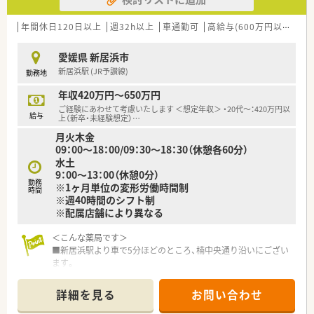
■在宅実施店舗は年々増加しており、在宅医療へもしっかりと関
わる事ができます。
年間休日120日以上
週32h以上
車通勤可
高給与(600万円以上)
寮
■育児休暇は3歳まで取得が可能で、時短制度は小学5年生まで
時短勤務ができるよう変更予定です。
愛媛県 新居浜市
■年間休日が120日とワークライフバランスが整っています
新居浜駅 (JR予讃線)
勤務地
■日用品から常備薬まで、従業員割引制度など嬉しいメリットも
たくさんあります！
年収420万円～650万円
ご経験にあわせて考慮いたします ＜想定年収＞ ・20代～：420万円以
給与
上（新卒・未経験想定）
…
月火木金
09：00～18：00/09：30～18：30（休憩各60分）
水土
9：00～13：00（休憩0分）
勤務
※1ヶ月単位の変形労働時間制
時間
※週40時間のシフト制
※配属店舗により異なる
＜こんな薬局です＞
■新居浜駅より車で5分ほどのところ、楠中央通り沿いにござい
ます。
■近隣には飲食店チェーンやホームセンター、ドラッグストアな
ど大変充実しています。
詳細を見る
お問い合わせ
■ビル1Fのテナントのうちの1つで比較的こじんまりとした店
舗です。