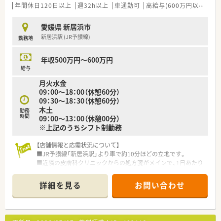
でご勤務頂きます。
年間休日120日以上
週32h以上
車通勤可
高給与(600万円以上)
住
■投薬口は2か所、立ち投薬・座り投薬1カ所ずつですので患者様
に応じて対応しています。
愛媛県 新居浜市
■外来処方の対応だけでなく在宅業務もございます。
新居浜駅 (JR予讃線)
勤務地
ご経験や配属後の状況に応じてご担当頂く場合がございま
す。
年収500万円～600万円
＜研修制度＞
給与
■ご入職後は現場にてOJT研修を行います。
月火水金
■環境の変化に応じ、ステージに合った研修を実施しておりま
09：00～18：00（休憩60分）
す。薬剤師職に特化した研修を経験に応じて準備しております。
09：30～18：30（休憩60分）
実技研修では実際の業務さながらの体験とともに、幅広く薬剤
木土
勤務
師の仕事を学び、仕事への理解を深めることが出来ます。
時間
09：00～13：00（休憩00分）
※上記のうちシフト制勤務
＜法人特徴＞
調剤薬局を併設している調剤併設型、「フジでのお買い物のつい
【店舗情報と応需状況について】
でにあのお薬や化粧品を・・・」というお客様の生活シーンに対応
■JR予讃線「新居浜駅」より車で約10分ほどの立地です。
したインストア型、そのインストア型の中でも化粧品を専門に扱
■近隣の皮膚科クリニックからの処方箋がメインで、1日あたり
うコスメ店など地域のお客様のニーズに合わせた店舗展開をし
約100枚を応需しています。
ております。
■薬剤師は常勤2名と応援1名、事務スタッフ2名の体制で業務を
■ツルハグループとして瀬戸内海圏にてドミナント展開を強化
詳細を見る
お問い合わせ
行っています。
している地域№１のドラッグチェーンです。
今後も更に、ドラッグストアと調剤薬局の併設店を標準型店舗
【募集背景と求める人物像について】
として、利便性と専門性を兼ね備えた店舗展開を図って参りま
■前任者の急な退職に伴う欠員補充のため、現在急ぎで募集を行
す。