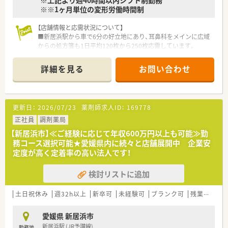
※上記より週40時間以内シフト制勤務
※※1ヶ月単位の変形労働時間制
【店舗情報と応需状況について】
■新居浜駅から車で6分の好立地にあり、耳鼻科をメインに広域
からの処方箋も1日平均120枚から250枚応需しています。
■薬剤師は常勤3名、事務スタッフは2.5名の体制で運営されてお
り、季節による処方箋枚数の変動にも柔軟に対応しています。
詳細を見る
お問い合わせ
■門前の耳鼻咽喉科クリニックの処方箋を中心に受け付けてお
り、地域の方々に信頼されるかかりつけ薬局として機能していま
す。
更新日：
2026/07/23
薬剤師求人ID：
169778
【募集背景と求める人物像について】
■転居に伴う欠員が発生したため募集しており、即戦力として活
正社員
調剤薬局
躍できる調剤経験3年以上の薬剤師を求めています。
【新居浜市】≪ご経験に応じて年収600万円以上も可能≫勤
■地域に根ざした医療を提供したいという熱意を持ち、患者様一
務コース選択可能★愛媛県内に続々と店舗展開中 企業安
人ひとりに寄り添った丁寧な対応ができる方を歓迎していま
定度が高く定着率の高い法人です！
す。
■現場の意見を大切にする社風のため、自ら考え積極的に提案や
検討リストに追加
改善を行い、周囲と協力して業務に取り組める方が理想的です。
【法人特徴について】
土日祝休み
週32h以上
新卒可
未経験可
ブランク可
残業なし(ほぼなし含む)
■中讃エリアを中心に地域密着型のドミナント展開を強力に推
進しています。
愛媛県 新居浜市
■二名の薬剤師が経営を担っているため現場感覚が非常に鋭く、
新居浜駅 (JR予讃線)
勤務地