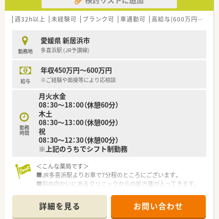
【法人特徴について】
■新居浜市内にて2店舗を展開している地元密着型の企業であ
週32h以上
未経験可
ブランク可
車通勤可
高給与(600万円以上)
り、地域住民からの信頼も厚いです。
■転居を伴う店舗異動が発生しないため、住み慣れた地域で腰を
愛媛県 新居浜市
据えて長く働き続けることができます。
多喜浜駅 (JR予讃線)
勤務地
■社長自身も薬剤師資格を保有して現場に立っており、現場への
理解が深く風通しの良い社風です。
年収450万円～600万円
※ご経験や面接等により応相談
給与
月火水金
08：30～18：00（休憩60分）
木土
08：30～13：00（休憩00分）
勤務
祝
時間
08：30～12：30（休憩00分）
※上記のうちでシフト制勤務
＜こんな薬局です＞
■JR多喜浜駅よりお車で7分程のところにございます。
■斜め向かいにあるクリニックからの処方箋が入ってきます。
■明るく清潔感があり広々とした店内です。
■薬剤師2名在籍されています。管理薬剤師は男性です。
詳細を見る
お問い合わせ
■電子薬歴・分包機（Vマス）導入されています。