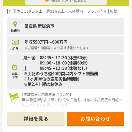
■残業少なめ、プライベートと両立したい方
【法人特徴について】
■福利厚生や各種手当の手厚さを重視したい方
■愛媛県と香川県（特に中讃エリア）において、ドミナント展開を
年間休日120日以上
週32h以上
未経験可
ブランク可
転勤なし
進めている調剤薬局グループです。
などお気軽にお問い合わせください！
■現場経験豊富な薬剤師2名が経営トップであり、スタッフの意
愛媛県 新居浜市
見を大切にする風土があります。
勤務地
■調剤業務に留まらず、OTC販売や在宅訪問にも注力し、地域の
かかりつけ薬局を目指しています。
年収550万円～600万円
【求人情報について】
※ご経験や面接等により最終決定いたします
給与
■ご経験やスキルに応じて、年収420万円から最大で560万円ま
月～金 08：45～17：30（休憩60分）
での範囲でご相談が可能です。
09：00～18：00（休憩60分）
■賞与は年2回、合計2ヶ月分の支給実績があり、従業員の頑張り
土 08：45～12：30（休憩なし）
をしっかりと評価します。
※上記のうち週40時間以内シフト制勤務
勤務
■勤続1年以上の正社員を対象とした退職金制度も完備してお
時間
※1ヶ月単位の変形労働時間制
り、長期的な勤務も安心です。
※第2.4土曜はお休み
【店舗情報と応需状況について】
■JR新居浜駅より車で約8分に位置し、地域の中核病院の門前で
幅広い科目を応需しています。
■1日平均130枚の処方箋を内科や外科、循環器科など多岐にわ
たる診療科から受け付けています。
詳細を見る
お問い合わせ
■薬剤師は常勤5名体制で運営されており、事務スタッフとも連
携して業務を行っています。