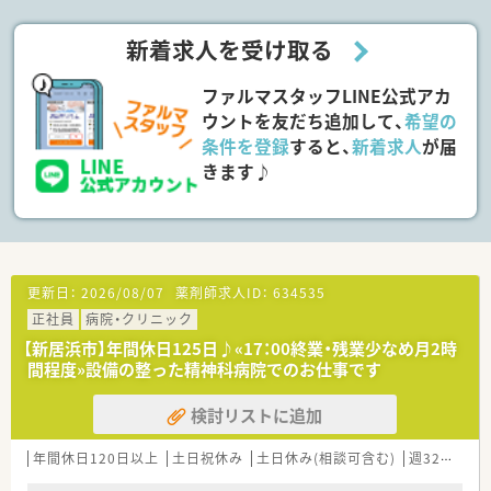
トのポジションも増えます。
■在宅や教育等の専門性を活かせるスペシャリストを目指すこ
新着求人を受け取る
とも可能です。
■その他にも、管理部門や商品部門等の本社スタッフなど活動領
ファルマスタッフLINE公式アカ
域は多種多様です。
■在宅実施店舗は年々増加しており、在宅医療へもしっかりと関
ウントを友だち追加して、
希望の
わる事ができます。
条件を登録
すると、
新着求人
が届
■育児休暇は3歳まで取得が可能で、時短制度は小学5年生まで
きます♪
時短勤務ができるよう変更予定です。
■年間休日が120日とワークライフバランスが整っています
■日用品から常備薬まで、従業員割引制度など嬉しいメリットも
たくさんあります！
更新日：
2026/08/07
薬剤師求人ID：
634535
正社員
病院・クリニック
【新居浜市】年間休日125日♪«17：00終業・残業少なめ月2時
間程度»設備の整った精神科病院でのお仕事です
検討リストに追加
年間休日120日以上
土日祝休み
土日休み(相談可含む)
週32h以上