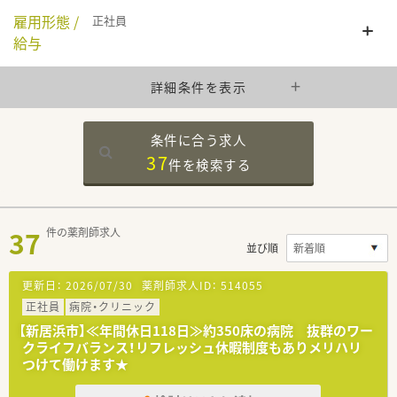
雇用形態 /
正社員
給与
詳細条件を表示
条件に合う求人
37
件を
検索する
37
件の薬剤師求人
並び順
更新日：
2026/07/30
薬剤師求人ID：
514055
正社員
病院・クリニック
【新居浜市】≪年間休日118日≫約350床の病院 抜群のワー
クライフバランス！リフレッシュ休暇制度もありメリハリ
つけて働けます★