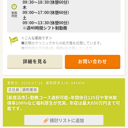
09：30～18：30（休憩60分）
木
09：00～17：00（休憩60分）
勤務
時間
土
09：00～13：30（休憩00分）
※週40時間シフト制勤務
＜こんな薬局です＞
■近隣のクリニックからの処方箋を応需しています。
■薬剤師は正社員4名、事務4名在籍しています。
■面接等により適性をみて配属先を最終決定いたします。
当店舗以外での配属となる可能性もございます。
詳細を見る
お問い合わせ
＜こんな薬局です＞
■内科・整形外科の処方箋がメインです。
■1日平均90枚/日程度応需しています。
更新日：
2026/07/28
薬剤師求人ID：
645406
■在宅（居宅）も年間20件程対応しています。
正社員
調剤薬局
＜法人概要＞
【新居浜市】«勤務コース選択可能»年間休日125日や育休取
■全国へ店舗展開されている大手企業です。
得率100%など福利厚生が充実。年収は最大650万円まで可
新居浜エリアを含み愛媛県内に複数店舗ございます。転勤範
能です。
囲内を入職時に選択することもできますので、皆さんのキャリア
プランにあわせてご相談下さい。
検討リストに追加
■充実の福利厚生制度
借り上げ社宅や住宅手当の支給あり。（諸条件・地域により上