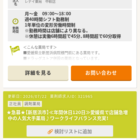
法人
レデイ薬局 中萩店
名
月～金 09：00～18：00
週40時間シフト勤務制
1年単位の変形労働時間制
勤務
※勤務時間は店舗により異なる。
時間
※休憩は実働6時間超で45分、8時間超で60分取得
＜こんな薬局です＞
■愛媛県立新居浜病院様門前にある薬局です。
■ドラッグストア併設の薬局となっています。
店内直通入口だけでなく、調剤薬局専用の入り口もあります。
■調剤室は整理整頓されており、電子薬歴・分包機（円盤）なども
詳細を見る
お問い合わせ
導入されています。
■漢方製剤なども含め1,500品目以上の取り扱いをされていま
す。
■薬剤師常時2～3名体制。管理薬剤師は女性です。
更新日：
2026/07/22
薬剤師求人ID：
321965
＜業務内容＞
正社員
調剤薬局
■総合病院からの処方箋を取り扱いますので、勉強できる環境で
★急募★【新居浜市】≪年間休日120日≫愛媛県で店舗急増
す。
中の人気大手薬局♪ワークライフバランス充実！
■処方箋枚数は1日平均60～65枚/日。
■調剤・投薬・監査・OTC販売など薬剤師業務全般をお願い致しま
検討リストに追加
す。
■ドラッグストア併設店舗ではございますが、調剤薬局業務専任