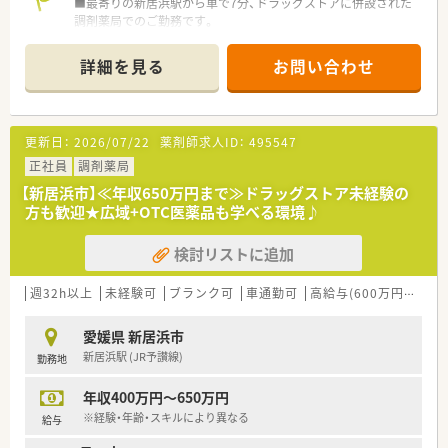
■最寄りの新居浜駅から車で7分、ドラッグストアに併設された
③現場業務＋リクルーター、OJT対応、新規開局プロジェクト、専
調剤薬局でのご勤務です。
門認定薬剤師などご興味や専門性を生かしたキャリアもあり
■主に脳神経外科の処方箋を1日40～50枚応需しており、専門性
■15分単位で受講可能なe-ラーニングを導入、会社指定の研修・
を高められます。
勉強会は勤務日扱い。
詳細を見る
お問い合わせ
■薬剤師2名と事務員2名体制で、在宅業務も27件ほど担当して
■学会発表の為のサポートも内容についての研修、プレゼンにつ
います。
いての研修と手厚いサポート体制有
■全国型・一定地域内・自宅からの通勤範囲、ライフプランに応じ
【法人特徴について】
た職種選択が可能（適宜変更も可能です）
更新日：
2026/07/22
薬剤師求人ID：
495547
■四国・中国エリアに240店舗以上を展開する、地域ナンバーワ
ンのドラッグチェーンです。
正社員
調剤薬局
〈こんな方にもおススメ〉
■ツルハグループの一員として、安定した経営基盤と業界トップ
■キャリアアップをお考えの方
【新居浜市】≪年収650万円まで≫ドラッグストア未経験の
クラスの福利厚生を誇ります。
■企業安定度の高い企業で長く勤めたい方
方も歓迎★広域+OTC医薬品も学べる環境♪
■利便性と専門性を両立した、調剤薬局併設型ドラッグストアの
■プライベートとのメリハリをつけて働きたい方
展開を強化しています。
検討リストに追加
など、お気軽にお問い合わせください！
【求人情報について】
■ご経験や年齢に応じて、年収450万円から最大580万円までご
週32h以上
未経験可
ブランク可
車通勤可
高給与(600万円以上)
提示可能です。
■賞与は年2回、計4.1ヶ月分の支給実績があり、頑張りが収入に
愛媛県 新居浜市
反映されます。
新居浜駅 (JR予讃線)
勤務地
■月71,000円の薬剤師資格手当が必ず支給され、安定した給与
体系が整っています。
年収400万円～650万円
【勤務実態について】
※経験・年齢・スキルにより異なる
給与
■お子様が小学校6年生を終えるまで、育児短時間勤務制度を利