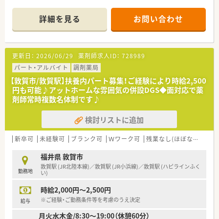
■近隣の医療機関を中心に面対応で1日あたり30枚から40枚の
処方箋を応需しており、落ち着いて業務に取り組めます。
詳細を見る
お問い合わせ
■内科や外科から眼科や皮膚科など非常に多岐にわたる幅広い
科目を応需し、居宅への在宅医療にも対応しております。
【法人特徴について】
更新日：
2026/06/29
薬剤師求人ID：
728989
■福井県敦賀市内に4店舗を展開し、創業から80年という長い歴
史を持ち地域住民から厚い信頼を得ている老舗企業です。
パート・アルバイト
調剤薬局
■代表ご自身も現場に入って気さくにコミュニケーションを取
【敦賀市/敦賀駅】扶養内パート募集！ご経験により時給2,500
られているため、風通しが良く非常に働きやすい社風です。
円も可能♪アットホームな雰囲気の併設DGS◆面対応で薬
■地域への貢献を最優先に考えて採算度外視の設備投資を行う
剤師常時複数名体制です♪
など、常に患者様第一の姿勢を貫いている温かい法人です。
検討リストに追加
【職場環境と雰囲気】
■薬剤師と数名の事務スタッフが在籍しており、互いに協力し合
いながら和やかな雰囲気の中で日々の業務を行っています。
新卒可
未経験可
ブランク可
Ｗワーク可
残業なし(ほぼなし含む)
■薬剤師と事務員がしっかりと連携を取り合っており、業務の負
担を軽減できるサポート体制が構築されている職場です。
福井県 敦賀市
■充実した設備環境の中で落ち着いて業務を進めることができ、
敦賀駅 (JR北陸本線)／敦賀駅 (JR小浜線)／敦賀駅 (ハピラインふく
勤務地
患者様へのより良いサービス提供に集中できる環境です。
い)
時給2,000円～2,500円
※ご経験・ご勤務条件等を考慮のうえ決定
給与
月火水木金/8:30～19:00（休憩60分）