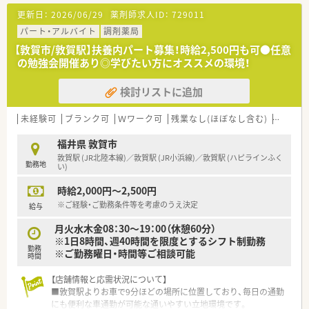
【法人特徴について】
更新日：
2026/06/29
薬剤師求人ID：
729011
■福井県敦賀市内に4店舗を展開し、創業から80年という長い歴
史を持ち地域住民から厚い信頼を得ている老舗の企業です。
パート・アルバイト
調剤薬局
■代表ご自身も現場に入って気さくにコミュニケーションを取
【敦賀市/敦賀駅】扶養内パート募集！時給2,500円も可●任意
られているため、風通しが良く非常に働きやすい温かい社風で
の勉強会開催あり◎学びたい方にオススメの環境！
す。
■地域への貢献を最優先に考えて採算度外視の設備投資を行う
検討リストに追加
など、常に患者様第一の姿勢を貫いている魅力的な法人です。
【職場環境と雰囲気】
未経験可
ブランク可
Ｗワーク可
残業なし(ほぼなし含む)
転勤な
■正社員1名とパート10名が在籍し、日々2名から3名体制で互い
に協力し合いながら和やかな雰囲気の中で業務を行っていま
福井県 敦賀市
す。
敦賀駅 (JR北陸本線)／敦賀駅 (JR小浜線)／敦賀駅 (ハピラインふく
勤務地
■薬剤師と事務スタッフがしっかりと連携を取り合っており、業
い)
務の負担を軽減できる充実したサポート体制が構築されていま
時給2,000円～2,500円
す。
■充実した設備環境の中で落ち着いて業務を進めることができ、
※ご経験・ご勤務条件等を考慮のうえ決定
給与
患者様へのより良いサービス提供に集中できる職場環境です。
月火水木金08：30～19：00（休憩60分）
※1日8時間、週40時間を限度とするシフト制勤務
勤務
※ご勤務曜日・時間等ご相談可能
時間
【店舗情報と応需状況について】
■敦賀駅よりお車で9分ほどの場所に位置しており、毎日の通勤
にも便利な車通勤が可能な通いやすい立地環境です。