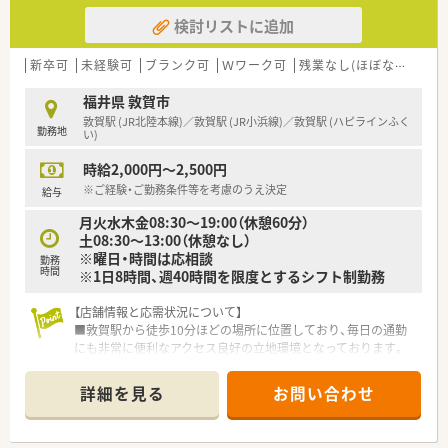
検討リストに追加
新卒可
未経験可
ブランク可
Ｗワーク可
残業なし(ほぼなし含む)
福井県 敦賀市
敦賀駅 (JR北陸本線)／敦賀駅 (JR小浜線)／敦賀駅 (ハピラインふく
勤務地
い)
時給2,000円～2,500円
※ご経験・ご勤務条件等を考慮のうえ決定
給与
月火水木金08:30～19:00（休憩60分）
土08:30～13:00（休憩なし）
※曜日・時間は応相談
勤務
時間
※1日8時間、週40時間を限度とするシフト制勤務
【店舗情報と応需状況について】
■敦賀駅から徒歩10分ほどの場所に位置しており、毎日の通勤
にも非常に便利なアクセス良好の立地環境となっております。
■近隣のクリニックから眼科や耳鼻科などの処方箋を中心に、1
日あたり60枚から70枚ほど応需している調剤薬局です。
詳細を見る
お問い合わせ
■外来の調剤業務に加えて居宅や施設への在宅医療にもしっか
りと対応しており、地域に密着した医療サービスを提供します。