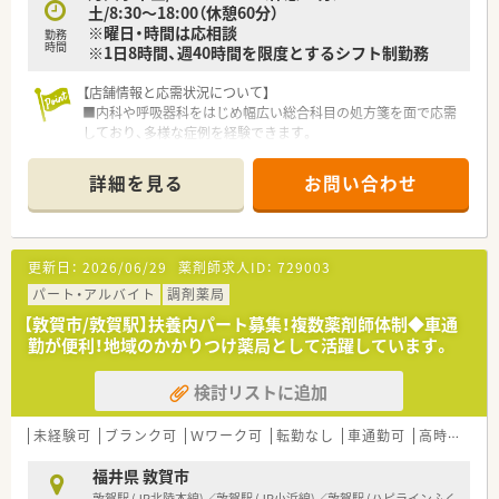
土/8:30～18:00（休憩60分）
※曜日・時間は応相談
勤務
時間
※1日8時間、週40時間を限度とするシフト制勤務
【店舗情報と応需状況について】
■内科や呼吸器科をはじめ幅広い総合科目の処方箋を面で応需
しており、多様な症例を経験できます。
■居宅や施設への在宅業務にも積極的に注力しており、これから
の時代に求められるスキルが身につきます。
詳細を見る
お問い合わせ
■敦賀駅からお車で10分ほどの立地であり、マイカー通勤が可
能なので毎日の通勤も非常にスムーズです。
【法人特徴について】
更新日：
2026/06/29
薬剤師求人ID：
729003
■創業80年を迎える地域密着型の老舗薬局であり、気さくな代
表のもとアットホームな雰囲気で運営されています。
パート・アルバイト
調剤薬局
■地域への貢献を最優先に考えており、採算を度外視して無菌調
【敦賀市/敦賀駅】扶養内パート募集！複数薬剤師体制◆車通
剤室やドライブスルーを開局するほどの情熱があります。
勤が便利！地域のかかりつけ薬局として活躍しています。
■一般医薬品や健康食品から介護用品まで幅広く取り扱ってお
り、未病への取り組みを深く学べる環境が整っています。
検討リストに追加
【職場環境と雰囲気】
■代表自らが現場に入ってスタッフと共に働いており、意見や提
未経験可
ブランク可
Ｗワーク可
転勤なし
車通勤可
高時給(2,500円以上)
案を言いやすい風通しの良い職場環境が自慢です。
■管理栄養士や登録販売者などの多職種が在籍しているため、専
福井県 敦賀市
門知識を共有しながらチーム医療を実践できます。
敦賀駅 (JR北陸本線)／敦賀駅 (JR小浜線)／敦賀駅 (ハピラインふく