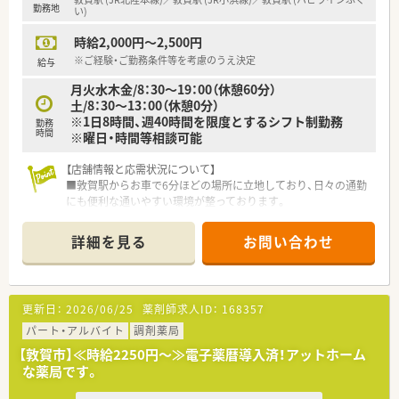
勤務地
■店舗の2階には専用の研修室が設けられており、スタッフが自
い)
発的に学び合う前向きで明るい雰囲気が漂っています。
時給2,000円～2,500円
※ご経験・ご勤務条件等を考慮のうえ決定
給与
月火水木金/8：30～19：00（休憩60分）
土/8：30～13：00（休憩0分）
※1日8時間、週40時間を限度とするシフト制勤務
勤務
時間
※曜日・時間等相談可能
【店舗情報と応需状況について】
■敦賀駅からお車で6分ほどの場所に立地しており、日々の通勤
にも便利な通いやすい環境が整っております。
■近隣の医療機関から総合科目の処方箋を1日あたり70枚から
80枚ほど幅広く応需し地域医療に貢献しています。
詳細を見る
お問い合わせ
■精神科や内科から外科や救急科まで多岐にわたる処方箋を経
験できるため薬剤師としての対応力が身につきます。
【法人特徴について】
更新日：
2026/06/25
薬剤師求人ID：
168357
■創業から80年以上という長い歴史を持ち、地域の方々から厚
い信頼を得ている非常に安定した老舗の企業です。
パート・アルバイト
調剤薬局
■代表ご自身も現場に入り気さくにコミュニケーションを取る
【敦賀市】≪時給2250円～≫電子薬暦導入済！アットホーム
ため、風通しが良く働きやすい社風が特徴です。
な薬局です。
■地域貢献を最優先に考えて採算度外視の設備投資を行うなど、
患者様第一の姿勢を貫いている法人となります。