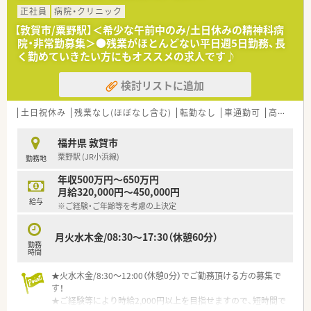
正社員
病院・クリニック
【敦賀市/粟野駅】＜希少な午前中のみ/土日休みの精神科病
院・非常勤募集＞●残業がほとんどない平日週5日勤務、長
く勤めていきたい方にもオススメの求人です♪
検討リストに追加
土日祝休み
残業なし(ほぼなし含む)
転勤なし
車通勤可
高給与(600万円以上)
福井県 敦賀市
粟野駅 (JR小浜線)
勤務地
年収500万円～650万円
月給320,000円～450,000円
給与
※ご経験・ご年齢等を考慮の上決定
月火水木金/08:30～17:30（休憩60分）
勤務
時間
★火水木金/8:30～12:00（休憩0分）でご勤務頂ける方の募集で
す！
★ご経験等により時給2,000円以上を目指せますので、短時間で