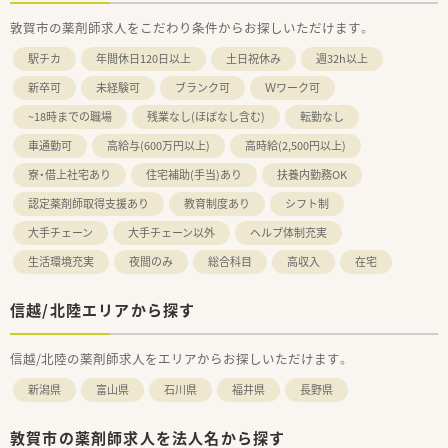
敦賀市の薬剤師求人をこだわり条件からお探しいただけます。
駅チカ
年間休日120日以上
土日祝休み
週32h以上
新卒可
未経験可
ブランク可
Ｗワーク可
~18時までの職場
残業なし(ほぼなし含む)
転勤なし
車通勤可
高給与(600万円以上)
高時給(2,500円以上)
寮・借上社宅あり
住宅補助(手当)あり
扶養内勤務OK
認定薬剤師取得支援あり
教育制度あり
シフト制
大手チェーン
大手チェーン以外
ヘルプ体制充実
生活環境充実
夜間のみ
総合科目
高収入
在宅
信越/北陸エリアから探す
信越/北陸の薬剤師求人をエリアからお探しいただけます。
新潟県
富山県
石川県
福井県
長野県
敦賀市の薬剤師求人を法人名から探す