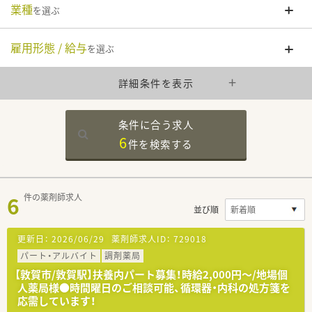
業種
を選ぶ
雇用形態 / 給与
を選ぶ
詳細条件を表示
条件に合う求人
6
件を
検索する
6
件の薬剤師求人
並び順
更新日：
2026/06/29
薬剤師求人ID：
729018
パート・アルバイト
調剤薬局
【敦賀市/敦賀駅】扶養内パート募集！時給2,000円～/地場個
人薬局様●時間曜日のご相談可能、循環器・内科の処方箋を
応需しています！