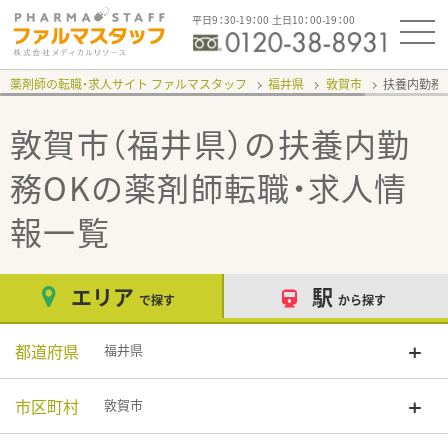
平日9：30-19：00 土日10：00-19：00
薬剤師の転職・求人サイト ファルマスタッフ
福井県
敦賀市
扶養内勤務
敦賀市（福井県）の扶養内勤
務OK
の薬剤師転職・求人情
報一覧
エリア
駅
で探す
から探す
都道府県
福井県
市区町村
敦賀市