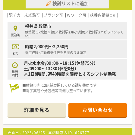
検討リストに追加
【職場環境と雰囲気】
■幅広い年代のスタッフが在籍しており、互いに協力し合いなが
駅チカ
未経験可
ブランク可
Ｗワーク可
扶養内勤務OK
大手チェ
ら和やかな雰囲気の中で日々の業務を行っています。
■薬剤師と事務員がしっかりと連携を取り合っており、業務の負
福井県 敦賀市
担を軽減できるサポート体制が構築されています。
敦賀駅 (JR北陸本線)／敦賀駅 (JR小浜線)／敦賀駅 (ハピラインふく
勤務地
■充実した設備環境の中で業務を進めることができ、患者様への
い)
より良いサービス提供に集中できる職場環境です。
時給2,000円～2,250円
※ご経験・ご勤務条件等を考慮のうえ決定
給与
月火水木金/09：00～18：15（休憩75分）
土/09：00～13：30（休憩0分）
勤務
※1日8時間、週40時間を限度とするシフト制勤務
時間
■敦賀市内に2店舗展開している調剤薬局です。
■電子薬暦や分包機等設備も整っています。
詳細を見る
お問い合わせ
更新日：
2026/06/25
薬剤師求人ID：
626777