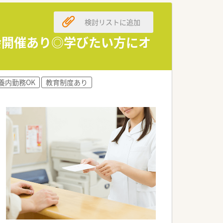
検討リストに追加
雰囲気の中で業務を行っています。
サポート体制が構築されています。
強会開催あり◎学びたい方にオ
提供に集中できる職場環境です。
養内勤務OK
教育制度あり