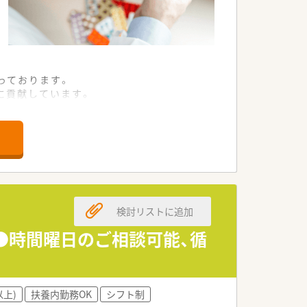
っております。
に貢献しています。
応力が身につきます。
た老舗の企業です。
風が特徴です。
法人となります。
検討リストに追加
業務を行っています。
構築されています。
様●時間曜日のご相談可能、循
きる職場環境です。
以上)
扶養内勤務OK
シフト制