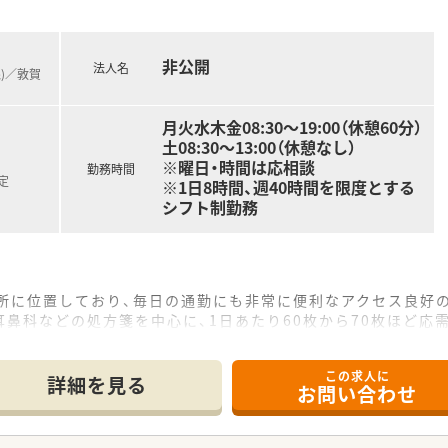
非公開
法人名
線)／敦賀
月火水木金08:30～19:00（休憩60分）
土08:30～13:00（休憩なし）
※曜日・時間は応相談
勤務時間
定
※1日8時間、週40時間を限度とする
シフト制勤務
場所に位置しており、毎日の通勤にも非常に便利なアクセス良好
鼻科などの処方箋を中心に、1日あたり60枚から70枚ほど応
や施設への在宅医療にもしっかりと対応しており、地域に密着し
この求人に
詳細を見る
お問い合わせ
し、創業から80年という長い歴史を持ち地域住民から厚い信
さくにコミュニケーションを取られているため、風通しが良く非
て採算度外視の設備投資を行うなど、常に患者様第一の姿勢を貫