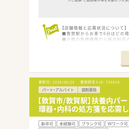
※ご経験・ご勤務条件等を考慮のうえ決
【店舗情報と応需状況について】
■敦賀駅からお車で6分ほどの
■近隣の医療機関から総合科目の
■精神科や内科から外科や救急
【法人特徴について】
■創業から80年以上という長
■代表ご自身も現場に入り気さ
■地域貢献を最優先に考えて採
更新日：
2026/06/29
薬剤師求人ID：
729018
【職場環境と雰囲気】
パート・アルバイト
調剤薬局
■幅広い年代のスタッフが在籍
■薬剤師と事務員がしっかりと
【敦賀市/敦賀駅】扶養内パー
■充実した設備環境の中で業務
環器・内科の処方箋を応需し
新卒可
未経験可
ブランク可
Ｗワーク可