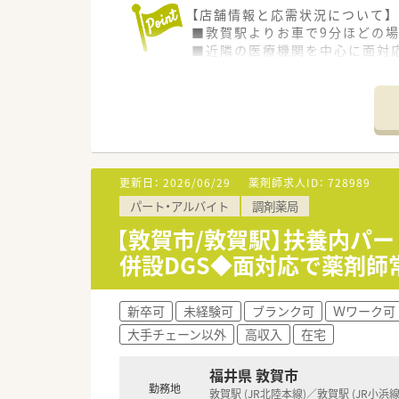
【店舗情報と応需状況について】
■敦賀駅よりお車で9分ほどの
■近隣の医療機関を中心に面対応
■内科や外科から眼科や皮膚科
【法人特徴について】
■福井県敦賀市内に4店舗を展開
■代表ご自身も現場に入って気
■地域への貢献を最優先に考え
更新日：
2026/06/29
薬剤師求人ID：
728989
【職場環境と雰囲気】
パート・アルバイト
調剤薬局
■薬剤師と数名の事務スタッフ
■薬剤師と事務員がしっかりと
【敦賀市/敦賀駅】扶養内パ
■充実した設備環境の中で落ち
併設DGS◆面対応で薬剤師
新卒可
未経験可
ブランク可
Ｗワーク可
大手チェーン以外
高収入
在宅
福井県 敦賀市
勤務地
敦賀駅 (JR北陸本線)／敦賀駅 (JR小浜