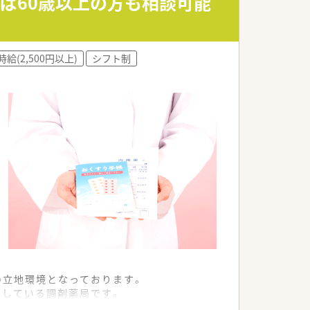
れば60歳以上の方も相談可能
雰囲気が漂っています。
時給(2,500円以上)
シフト制
の立地環境となっております。
需している調剤薬局です。
た医療サービスを提供します。