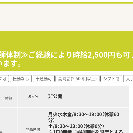
剤師体制≫ご経験により時給2,500円も
います。
ク可
転勤なし
車通勤可
高時給(2,500円以上)
シフト制
大
非公開
法人名
線)／敦賀
月火水木金/8：30～19：00（休憩60
分）
土/8：30～13：00（休憩0分）
勤務時間
※1日8時間、週40時間を限度とする