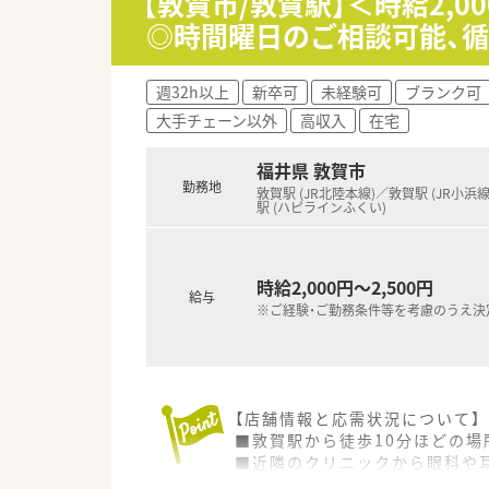
【敦賀市/敦賀駅】＜時給2,
■店舗の2階には専用の研修室
◎時間曜日のご相談可能、
週32h以上
新卒可
未経験可
ブランク可
大手チェーン以外
高収入
在宅
福井県 敦賀市
勤務地
敦賀駅 (JR北陸本線)／敦賀駅 (JR小浜
駅 (ハピラインふくい)
時給2,000円～2,500円
給与
※ご経験・ご勤務条件等を考慮のうえ決
【店舗情報と応需状況について】
■敦賀駅から徒歩10分ほどの
■近隣のクリニックから眼科や耳
■外来の調剤業務に加えて居宅