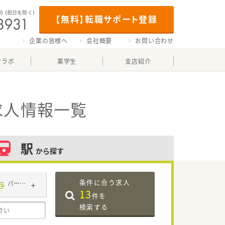
00
（祝日を除く）
【無料】転職サポート登録
企業の皆様へ
会社概要
お問い合わせ
マラボ
薬学生
支店紹介
求人情報一覧
駅
から探す
条件に合う求人
与
パート・アルバイト
13
件を
検索する