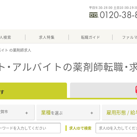
平日9：30-19：00 土日10：00-19：
人検索
求人特集
転職ガイド
ファル
バイト
ト・アルバイト
の薬剤師転職・
す
業種
雇用形態 / 給
敦賀市
を選ぶ
求人IDで検索