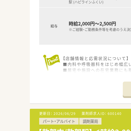
駅 (ハピラインふくい)
時給2,000円～2,500円
給与
※ご経験・ご勤務条件等を考慮のうえ決
【店舗情報と応需状況について】
■内科や呼吸器科をはじめ幅広
■居宅や施設への在宅業務にも
■敦賀駅からお車で10分ほど
【法人特徴について】
■創業80年を迎える地域密着
■地域への貢献を最優先に考え
■一般医薬品や健康食品から介
更新日：
2026/06/29
薬剤師求人ID：
600140
【職場環境と雰囲気】
パート・アルバイト
調剤薬局
■代表自らが現場に入ってスタ
■管理栄養士や登録販売者など