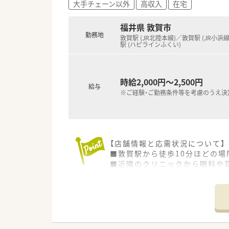
大手チェーン以外
高収入
在宅
福井県 敦賀市
勤務地
敦賀駅 (JR北陸本線)／敦賀駅 (JR小浜
駅 (ハピラインふくい)
時給2,000円～2,500円
給与
※ご経験・ご勤務条件等を考慮のうえ決
【店舗情報と応需状況について】
■敦賀駅から徒歩10分ほどの
■近隣のクリニックから眼科や耳
■外来の調剤業務に加えて居宅
【法人特徴について】
■福井県敦賀市内に4店舗を展開
■代表ご自身も現場に入って気
■地域への貢献を最優先に考え