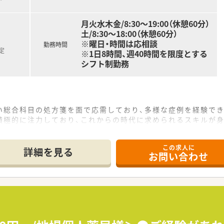
月火水木金/8:30～19:00（休憩60分）
土/8:30～18:00（休憩60分）
※曜日・時間は応相談
勤務時間
定
※1日8時間、週40時間を限度とする
シフト制勤務
い総合科目の処方箋を面で応需しており、多様な症例を経験でき
積極的に注力しており、これからの時代に求められるスキルが身
の立地であり、マイカー通勤が可能なので毎日の通勤も非常にス
この求人に
詳細を見る
お問い合わせ
型の老舗薬局であり、気さくな代表のもとアットホームな雰囲気
ており、採算を度外視して無菌調剤室やドライブスルーを開局す
護用品まで幅広く取り扱っており、未病への取り組みを深く学べ
ッフと共に働いており、意見や提案を言いやすい風通しの良い職
の多職種が在籍しているため、専門知識を共有しながらチーム医