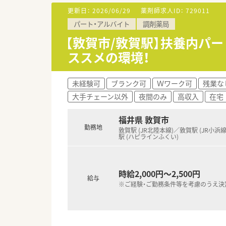
更新日：
2026/06/29
薬剤師求人ID：
729011
【職場環境と雰囲気】
パート・アルバイト
調剤薬局
■正社員1名とパート10名が在
■薬剤師と事務スタッフがしっ
【敦賀市/敦賀駅】扶養内パ
■充実した設備環境の中で落ち
ススメの環境！
未経験可
ブランク可
Ｗワーク可
残業な
大手チェーン以外
夜間のみ
高収入
在宅
福井県 敦賀市
勤務地
敦賀駅 (JR北陸本線)／敦賀駅 (JR小浜
駅 (ハピラインふくい)
時給2,000円～2,500円
給与
※ご経験・ご勤務条件等を考慮のうえ決