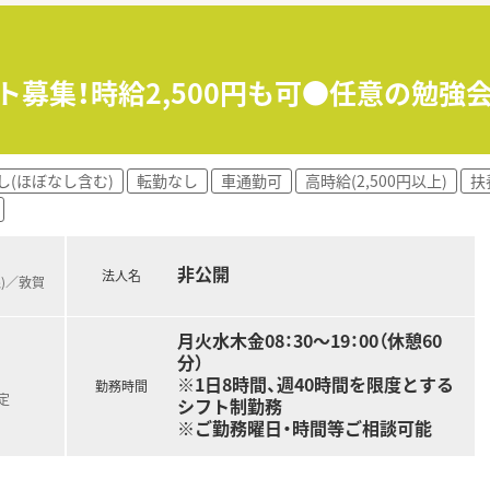
籍し、日々2名から3名体制で互いに協力し合いながら和やかな
かりと連携を取り合っており、業務の負担を軽減できる充実した
ート募集！時給2,500円も可●任意の勉
着いて業務を進めることができ、患者様へのより良いサービス
し(ほぼなし含む)
転勤なし
車通勤可
高時給(2,500円以上)
扶
非公開
法人名
線)／敦賀
月火水木金08：30～19：00（休憩60
分）
※1日8時間、週40時間を限度とする
勤務時間
定
シフト制勤務
※ご勤務曜日・時間等ご相談可能