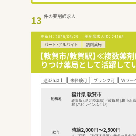
件の薬剤師求人
13
更新日：
2026/06/29
薬剤師求人ID：
24165
パート・アルバイト
調剤薬局
【敦賀市/敦賀駅】≪複数薬
りつけ薬局として活躍して
週32h以上
未経験可
ブランク可
Ｗワー
福井県 敦賀市
勤務地
敦賀駅 (JR北陸本線)／敦賀駅 (JR小浜
駅 (ハピラインふくい)
時給2,000円～2,500円
給与