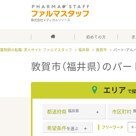
株式会社メディカルリソース
初めての方
求
薬剤師の転職・求人サイト ファルマスタッフ
福井県
敦賀市
パート・アル
敦賀市（福井県）のパー
エリア
で探
都道府県
市区町村
福井県
希望条件
フリーワード
を選ぶ