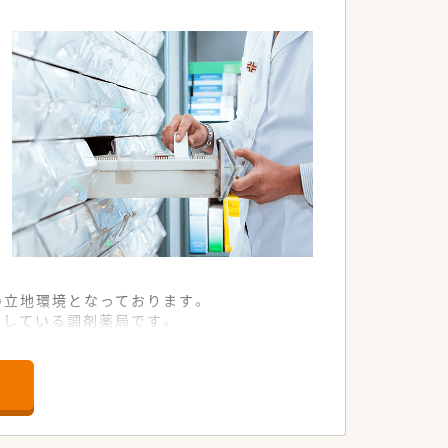
の立地環境となっております。
需している調剤薬局です。
た医療サービスを提供します。
頼を得ている老舗の企業です。
常に働きやすい温かい社風です。
いている魅力的な法人です。