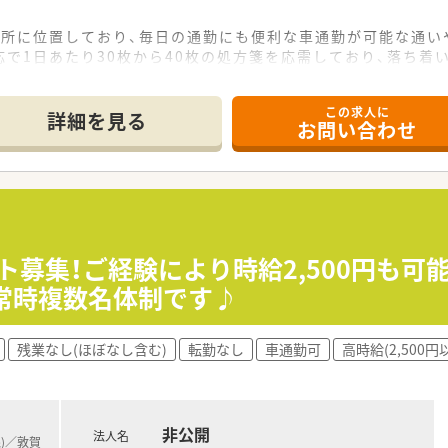
場所に位置しており、毎日の通勤にも便利な車通勤が可能な通い
で1日あたり30枚から40枚の処方箋を応需しており、落ち着
など非常に多岐にわたる幅広い科目を応需し、居宅への在宅医療
この求人に
詳細を見る
お問い合わせ
し、創業から80年という長い歴史を持ち地域住民から厚い信
さくにコミュニケーションを取られているため、風通しが良く非
て採算度外視の設備投資を行うなど、常に患者様第一の姿勢を貫
が在籍しており、互いに協力し合いながら和やかな雰囲気の中で
連携を取り合っており、業務の負担を軽減できるサポート体制が
ート募集！ご経験により時給2,500円も
着いて業務を進めることができ、患者様へのより良いサービス提
常時複数名体制です♪
残業なし(ほぼなし含む)
転勤なし
車通勤可
高時給(2,500円
非公開
法人名
線)／敦賀