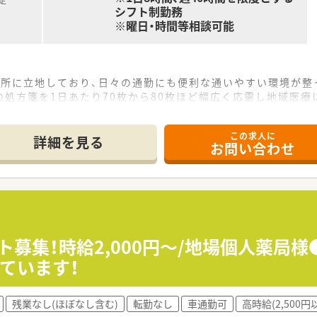
定
シフト制勤務
※曜日・時間等相談可能
場所に立地しており、日々の通勤にも便利な通いやすい環境が整
処方箋を1日あたり70枚から80枚ほど幅広く応需し地域医療
科まで多岐にわたる処方箋を経験できるため薬剤師としての対
この求人に
詳細を見る
お問い合わせ
い歴史を持ち、地域の方々から厚い信頼を得ている非常に安定し
くにコミュニケーションを取るため、風通しが良く働きやすい社
算度外視の設備投資を行うなど、患者様第一の姿勢を貫いている
しており、互いに協力し合いながら和やかな雰囲気の中で日々の
連携を取り合っており、業務の負担を軽減できるサポート体制が
ト募集！時給2,000円～/地場個人薬局
を進めることができ、患者様へのより良いサービス提供に集中で
ています！
残業なし(ほぼなし含む)
転勤なし
車通勤可
高時給(2,500円