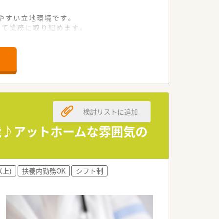
やすい立地環境です。
いて業務に取り組めます。
にも対応しております。
頼を得ている老舗企業です。
常に働きやすい社風です。
いている温かい法人です。
検討リストに追加
日々の業務を行っています。
構築されている職場です。
可能♪アットホームな雰囲気の
供に集中できる環境です。
以上)
扶養内勤務OK
シフト制