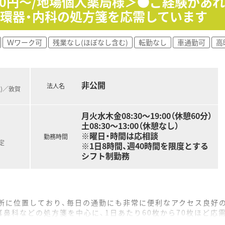
000円～/地場個人薬局様＞●ご経験があ
が設けられており、スタッフが自発的に学び合う前向きで明るい
循環器・内科の処方箋を応需しています
Ｗワーク可
残業なし(ほぼなし含む)
転勤なし
車通勤可
高
非公開
法人名
線)／敦賀
月火水木金08:30～19:00（休憩60分）
土08:30～13:00（休憩なし）
※曜日・時間は応相談
勤務時間
定
※1日8時間、週40時間を限度とする
シフト制勤務
場所に位置しており、毎日の通勤にも非常に便利なアクセス良好
鼻科などの処方箋を中心に、1日あたり60枚から70枚ほど応
や施設への在宅医療にもしっかりと対応しており、地域に密着し