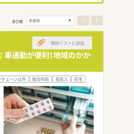
並び順
検討リストに追加
可♪車通勤が便利！地域のかか
手チェーン以外
総合科目
高収入
在宅