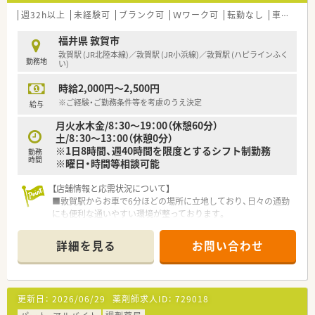
週32h以上
未経験可
ブランク可
Ｗワーク可
転勤なし
車通勤可
福井県 敦賀市
敦賀駅 (JR北陸本線)／敦賀駅 (JR小浜線)／敦賀駅 (ハピラインふく
勤務地
い)
時給2,000円～2,500円
※ご経験・ご勤務条件等を考慮のうえ決定
給与
月火水木金/8：30～19：00（休憩60分）
土/8：30～13：00（休憩0分）
※1日8時間、週40時間を限度とするシフト制勤務
勤務
時間
※曜日・時間等相談可能
【店舗情報と応需状況について】
■敦賀駅からお車で6分ほどの場所に立地しており、日々の通勤
にも便利な通いやすい環境が整っております。
■近隣の医療機関から総合科目の処方箋を1日あたり70枚から
80枚ほど幅広く応需し地域医療に貢献しています。
詳細を見る
お問い合わせ
■精神科や内科から外科や救急科まで多岐にわたる処方箋を経
験できるため薬剤師としての対応力が身につきます。
【法人特徴について】
更新日：
2026/06/29
薬剤師求人ID：
729018
■創業から80年以上という長い歴史を持ち、地域の方々から厚