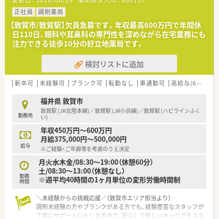
更新日：
2026/06/29
薬剤師求人ID：
600137
■福井県敦賀市内に4店舗を展開し、創業から80年という長い歴
史を持ち地域住民から厚い信頼を得ている老舗の企業です。
正社員
調剤薬局
■代表ご自身も現場に入って気さくにコミュニケーションを取
【敦賀市/敦賀駅】欠員急募です。年収最高600万円で年間休
られているため、風通しが良く非常に働きやすい温かい社風で
日110日、眼科や耳鼻科の専門性を深めながら在宅業務にも
す。
注力できる徒歩10分の好立地薬局です。
■地域への貢献を最優先に考えて採算度外視の設備投資を行う
など、常に患者様第一の姿勢を貫いている魅力的な法人です。
検討リストに追加
【職場環境と雰囲気】
■正社員1名とパート10名が在籍し、日々2名から3名体制で互い
新卒可
未経験可
ブランク可
転勤なし
車通勤可
高給与(600万円以上)
に協力し合いながら和やかな雰囲気の中で業務を行っていま
す。
福井県 敦賀市
■薬剤師と事務スタッフがしっかりと連携を取り合っており、業
敦賀駅 (JR北陸本線)／敦賀駅 (JR小浜線)／敦賀駅 (ハピラインふく
勤務地
務の負担を軽減できる充実したサポート体制が構築されていま
い)
す。
年収450万円～600万円
■充実した設備環境の中で落ち着いて業務を進めることができ、
月給375,000円～500,000円
患者様へのより良いサービス提供に集中できる職場環境です。
給与
※ご経験・ご年齢等を考慮のうえ決定
月火水木金/08:30～19:00（休憩60分）
土/08:30～13:00（休憩なし）
勤務
※週平均40時間の1ヶ月単位の変形労働時間制
時間
＼未経験からの挑戦応援／（敦賀市エリア担当より）
調剤未経験の方やブランクがある方でも、経験豊富なスタッフが
丁寧にサポートいたしますので、安心して新しいキャリアをスタ