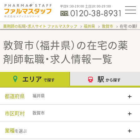
平日9：30-19：00 土日10：00-19：00
薬剤師の転職・求人サイト ファルマスタッフ
福井県
敦賀市
在宅
敦賀市（福井県）の在宅
の薬
剤師転職・求人情報一覧
エリア
駅
で探す
から探す
都道府県
福井県
市区町村
敦賀市
業種
を選ぶ