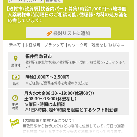
い信頼を得ている非常に安定した老舗の企業です。
パート・アルバイト
調剤薬局
■代表ご自身も現場に入り気さくにコミュニケーションを取る
【敦賀市/敦賀駅】扶養内パート募集！時給2,000円～/地場個
ため、風通しが良く働きやすい社風が特徴です。
人薬局様●時間曜日のご相談可能、循環器・内科の処方箋を
■地域貢献を最優先に考えて採算度外視の設備投資を行うなど、
応需しています！
患者様第一の姿勢を貫いている法人となります。
検討リストに追加
【職場環境と雰囲気】
■幅広い年代のスタッフが在籍しており、互いに協力し合いなが
ら和やかな雰囲気の中で日々の業務を行っています。
新卒可
未経験可
ブランク可
Ｗワーク可
残業なし(ほぼなし含む)
■薬剤師と事務員がしっかりと連携を取り合っており、業務の負
担を軽減できるサポート体制が構築されています。
福井県 敦賀市
■充実した設備環境の中で業務を進めることができ、患者様への
敦賀駅 (JR北陸本線)／敦賀駅 (JR小浜線)／敦賀駅 (ハピラインふく
勤務地
より良いサービス提供に集中できる職場環境です。
い)
時給2,000円～2,500円
※ご経験・ご勤務条件等を考慮のうえ決定
給与
月火水木金08:30～19:00（休憩60分）
土08:30～13:00（休憩なし）
※曜日・時間は応相談
勤務
時間
※1日8時間、週40時間を限度とするシフト制勤務
【店舗情報と応需状況について】
■敦賀駅から徒歩10分ほどの場所に位置しており、毎日の通勤
にも非常に便利なアクセス良好の立地環境となっております。