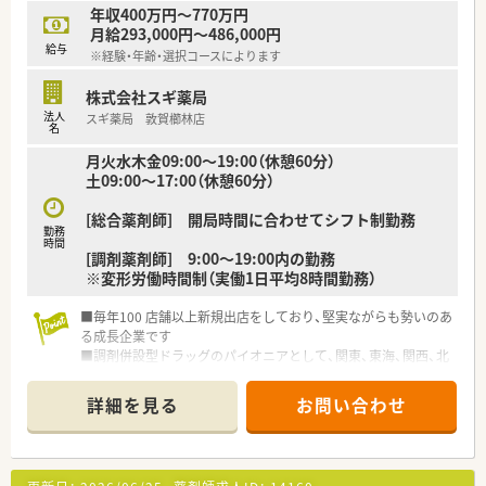
年収400万円～770万円
月給293,000円～486,000円
給与
※経験・年齢・選択コースによります
株式会社スギ薬局
法人
スギ薬局 敦賀櫛林店
名
月火水木金09:00～19:00（休憩60分）
土09:00～17:00（休憩60分）
[総合薬剤師] 開局時間に合わせてシフト制勤務
勤務
時間
[調剤薬剤師] 9:00～19:00内の勤務
※変形労働時間制（実働1日平均8時間勤務）
■毎年100 店舗以上新規出店をしており、堅実ながらも勢いのあ
る成長企業です
■調剤併設型ドラッグのパイオニアとして、関東、東海、関西、北
陸・信州を中心に約1,700店舗以上を展開しています
■研修制度は様々なプランがあり、集合研修だけでなく任意で受
詳細を見る
お問い合わせ
講可能な研修も幅広く用意されています
■店舗で活躍する従業員、社外で活躍する従業員、将来経営幹部
となる従業員など、薬剤師として様々な活躍ができるフィールド
を用意されています