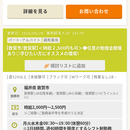
ートできる温かい環境が整っています。
詳細を見る
お問い合わせ
【店舗情報と応需状況について】
■敦賀駅から徒歩10分ほどの場所に位置しており、毎日の通勤
にも非常に便利なアクセス良好の立地環境となっております。
■近隣のクリニックから眼科や耳鼻科などの処方箋を中心に、1
更新日：
2026/06/29
薬剤師求人ID：
24170
日あたり60枚から70枚ほど応需している調剤薬局です。
■外来の調剤業務に加えて居宅や施設への在宅医療にもしっか
パート・アルバイト
調剤薬局
りと対応しており、地域に密着した医療サービスを提供します。
【敦賀市/敦賀駅】＜時給２,500円も可＞●任意の勉強会開催
あり◎学びたい方にオススメの環境！
【法人特徴について】
■福井県敦賀市内に4店舗を展開し、創業から80年という長い歴
検討リストに追加
史を持ち地域住民から厚い信頼を得ている老舗の企業です。
■代表ご自身も現場に入って気さくにコミュニケーションを取
られているため、風通しが良く非常に働きやすい温かい社風で
週32h以上
未経験可
ブランク可
Ｗワーク可
残業なし(ほぼなし含む)
す。
■地域への貢献を最優先に考えて採算度外視の設備投資を行う
福井県 敦賀市
など、常に患者様第一の姿勢を貫いている魅力的な法人です。
敦賀駅 (JR北陸本線)／敦賀駅 (JR小浜線)／敦賀駅 (ハピラインふく
勤務地
い)
【職場環境と雰囲気】
時給2,000円～2,500円
■正社員1名とパート10名が在籍し、日々2名から3名体制で互い
に協力し合いながら和やかな雰囲気の中で業務を行っていま
※ご経験・ご勤務条件等を考慮のうえ決定
給与
す。
月火水木金08：30～19：00（休憩60分）
■薬剤師と事務スタッフがしっかりと連携を取り合っており、業
※1日8時間、週40時間を限度とするシフト制勤務
務の負担を軽減できる充実したサポート体制が構築されていま