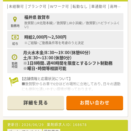
■代表ご自身も現場に入って気さくにコミュニケーションを取
られているため、風通しが良く非常に働きやすい社風です。
未経験可
ブランク可
Ｗワーク可
転勤なし
車通勤可
高時給(2,500円以上)
■地域への貢献を最優先に考えて採算度外視の設備投資を行う
など、常に患者様第一の姿勢を貫いている温かい法人です。
福井県 敦賀市
敦賀駅 (JR北陸本線)／敦賀駅 (JR小浜線)／敦賀駅 (ハピラインふく
勤務地
【職場環境と雰囲気】
い)
■薬剤師と数名の事務スタッフが在籍しており、互いに協力し合
時給2,000円～2,500円
いながら和やかな雰囲気の中で日々の業務を行っています。
■薬剤師と事務員がしっかりと連携を取り合っており、業務の負
※ご経験・ご勤務条件等を考慮のうえ決定
給与
担を軽減できるサポート体制が構築されている職場です。
月火水木金/8：30～19：00（休憩60分）
■充実した設備環境の中で落ち着いて業務を進めることができ、
土/8：30～13：00（休憩0分）
患者様へのより良いサービス提供に集中できる環境です。
※1日8時間、週40時間を限度とするシフト制勤務
勤務
時間
※曜日・時間等相談可能
【こんな方が活躍中】
■これまでに培ってきた調剤経験を活かして、面対応による幅広
【店舗情報と応需状況について】
い診療科目の処方箋に柔軟に対応している方が活躍していま
■敦賀駅からお車で6分ほどの場所に立地しており、日々の通勤
す。
にも便利な通いやすい環境が整っております。
■患者様の健康相談に対して親身になって寄り添い、丁寧でわか
■近隣の医療機関から総合科目の処方箋を1日あたり70枚から
りやすい服薬指導を日々実践している方が高く評価されていま
80枚ほど幅広く応需し地域医療に貢献しています。
す。
詳細を見る
お問い合わせ
■精神科や内科から外科や救急科まで多岐にわたる処方箋を経
■在宅業務において地域の多職種と円滑なコミュニケーション
験できるため薬剤師としての対応力が身につきます。
を図り、地域医療のネットワーク構築に貢献している方がいま
す。
【法人特徴について】
更新日：
2026/06/29
薬剤師求人ID：
168678
■創業から80年以上という長い歴史を持ち、地域の方々から厚