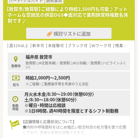
い信頼を得ている非常に安定した老舗の企業です。
パート・アルバイト
調剤薬局
■代表ご自身も現場に入り気さくにコミュニケーションを取る
【敦賀市/敦賀駅】ご経験により時給2,500円も可能♪アット
ため、風通しが良く働きやすい社風が特徴です。
ホームな雰囲気の併設DGS◆面対応で薬剤師常時複数名体
■地域貢献を最優先に考えて採算度外視の設備投資を行うなど、
制です♪
患者様第一の姿勢を貫いている法人となります。
検討リストに追加
【職場環境と雰囲気】
■幅広い年代のスタッフが在籍しており、互いに協力し合いなが
ら和やかな雰囲気の中で日々の業務を行っています。
週32h以上
新卒可
未経験可
ブランク可
Ｗワーク可
残業なし(ほぼなし含む)
■薬剤師と事務員がしっかりと連携を取り合っており、業務の負
担を軽減できるサポート体制が構築されています。
福井県 敦賀市
■充実した設備環境の中で業務を進めることができ、患者様への
敦賀駅 (JR北陸本線)／敦賀駅 (JR小浜線)／敦賀駅 (ハピラインふく
勤務地
より良いサービス提供に集中できる職場環境です。
い)
時給2,000円～2,500円
※ご経験・ご勤務条件等を考慮のうえ決定
給与
月火水木金/8:30～19:00（休憩60分）
土/8:30～18:00（休憩60分）
※曜日・時間は応相談
勤務
時間
※1日8時間、週40時間を限度とするシフト制勤務
【店舗情報と応需状況について】
■内科や呼吸器科をはじめ幅広い総合科目の処方箋を面で応需
しており、多様な症例を経験できます。