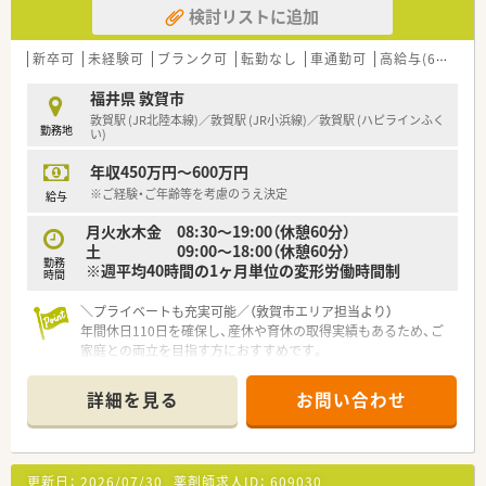
検討リストに追加
新卒可
未経験可
ブランク可
転勤なし
車通勤可
高給与(600万円以上)
福井県 敦賀市
敦賀駅 (JR北陸本線)／敦賀駅 (JR小浜線)／敦賀駅 (ハピラインふく
勤務地
い)
年収450万円～600万円
※ご経験・ご年齢等を考慮のうえ決定
給与
月火水木金 08:30～19:00（休憩60分）
土 09:00～18:00（休憩60分）
勤務
※週平均40時間の1ヶ月単位の変形労働時間制
時間
＼プライベートも充実可能／（敦賀市エリア担当より）
年間休日110日を確保し、産休や育休の取得実績もあるため、ご
家庭との両立を目指す方におすすめです。
【店舗情報と応需状況について】
詳細を見る
お問い合わせ
■内科や呼吸器科をはじめ幅広い総合科目の処方箋を面で応需
しており、多様な症例を経験できます。
■居宅や施設への在宅業務にも積極的に注力しており、これから
の時代に求められるスキルが身につきます。
更新日：
2026/07/30
薬剤師求人ID：
609030