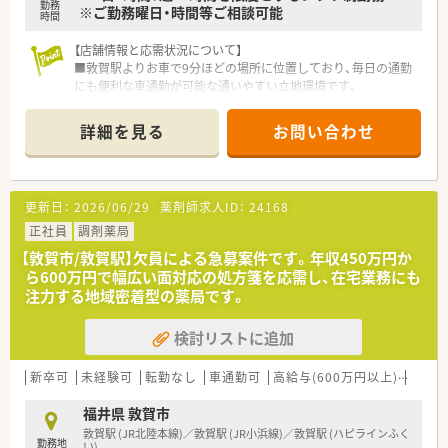
勤務
※ご勤務曜日・時間等ご相談可能
す。
時間
■充実した設備環境の中で落ち着いて業務を進めることができ、
患者様へのより良いサービス提供に集中できる職場環境です。
【店舗情報と応需状況について】
■敦賀駅よりお車で9分ほどの場所に位置しており、毎日の通勤
【こんな方が活躍中】
にも便利な車通勤が可能な通いやすい立地環境です。
■これまでに培ってきた調剤経験を活かして、眼科や耳鼻科など
■近隣の医療機関を中心に面対応で1日あたり30枚から40枚の
の専門的な処方箋に柔軟に対応している方が活躍しています。
処方箋を応需しており、落ち着いて業務に取り組めます。
詳細を見る
お問い合わせ
■患者様の健康相談に対して親身になって寄り添い、丁寧でわか
■内科や外科から眼科や皮膚科など非常に多岐にわたる幅広い
りやすい服薬指導を日々実践している方が高く評価されていま
科目を応需し、居宅への在宅医療にも対応しております。
す。
■在宅業務において地域の多職種と円滑なコミュニケーション
【法人特徴について】
更新日：
2026/06/29
薬剤師求人ID：
24168
を図り、地域医療のネットワーク構築に貢献している方がいま
■福井県敦賀市内に4店舗を展開し、創業から80年という長い歴
す。
史を持ち地域住民から厚い信頼を得ている老舗企業です。
正社員
調剤薬局
■代表ご自身も現場に入って気さくにコミュニケーションを取
【敦賀市/敦賀駅】欠員による急募案件です。年収450万円か
られているため、風通しが良く非常に働きやすい社風です。
ら600万円で幅広い面対応の処方箋を応需し、在宅業務にも
■地域への貢献を最優先に考えて採算度外視の設備投資を行う
注力する地域密着型の薬局です。
など、常に患者様第一の姿勢を貫いている温かい法人です。
検討リストに追加
【職場環境と雰囲気】
■薬剤師と数名の事務スタッフが在籍しており、互いに協力し合
いながら和やかな雰囲気の中で日々の業務を行っています。
新卒可
未経験可
転勤なし
車通勤可
高給与(600万円以上)
シフ
■薬剤師と事務員がしっかりと連携を取り合っており、業務の負
担を軽減できるサポート体制が構築されている職場です。
福井県 敦賀市
■充実した設備環境の中で落ち着いて業務を進めることができ、
敦賀駅 (JR北陸本線)／敦賀駅 (JR小浜線)／敦賀駅 (ハピラインふく
勤務地
患者様へのより良いサービス提供に集中できる環境です。
い)