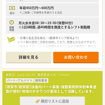
年収450万円～600万円
※ご経験・ご年齢等を考慮のうえ決定
給与
月火水木金08：30～19：00（休憩60分）
※1日8時間、週40時間を限度とするシフト制勤務
勤務
時間
＼仕事と私生活を両立／（敦賀市エリア担当より）
シフト制の週休二日制を採用しており、残業も少なめですので、
ご自身のプライベートな時間を大切にしながら無理なく働ける
環境が整っています。
詳細を見る
お問い合わせ
【店舗情報と応需状況について】
■敦賀駅よりお車で9分ほどの場所に位置しており、毎日の通勤
にも便利な車通勤が可能な通いやすい立地環境です。
■近隣の医療機関を中心に面対応で1日あたり30枚から40枚の
更新日：
2026/06/29
薬剤師求人ID：
729003
処方箋を応需しており、落ち着いて業務に取り組めます。
■内科や外科から眼科や皮膚科など非常に多岐にわたる幅広い
パート・アルバイト
調剤薬局
科目を応需し、居宅への在宅医療にも対応しております。
【敦賀市/敦賀駅】扶養内パート募集！複数薬剤師体制◆車通
勤が便利！地域のかかりつけ薬局として活躍しています。
【法人特徴について】
■福井県敦賀市内に4店舗を展開し、創業から80年という長い歴
検討リストに追加
史を持ち地域住民から厚い信頼を得ている老舗企業です。