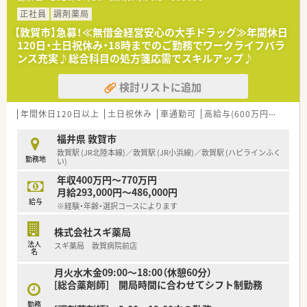
■敦賀駅からお車で10分ほどの立地であり、マイカー通勤が可
能なので毎日の通勤も非常にスムーズです。
正社員
調剤薬局
【敦賀市】急募！≪無借金経営安心の大手ドラッグ≫年間休日
【法人特徴について】
120日・土日祝休み・18時までのご勤務でワークライフバラ
■創業80年を迎える地域密着型の老舗薬局であり、気さくな代
ンス充実♪総合科目の処方箋応需でスキルアップ♪
表のもとアットホームな雰囲気で運営されています。
■地域への貢献を最優先に考えており、採算を度外視して無菌調
検討リストに追加
剤室やドライブスルーを開局するほどの情熱があります。
■一般医薬品や健康食品から介護用品まで幅広く取り扱ってお
り、未病への取り組みを深く学べる環境が整っています。
年間休日120日以上
土日祝休み
車通勤可
高給与(600万円以上)
認
【職場環境と雰囲気】
福井県 敦賀市
■代表自らが現場に入ってスタッフと共に働いており、意見や提
敦賀駅 (JR北陸本線)／敦賀駅 (JR小浜線)／敦賀駅 (ハピラインふく
勤務地
案を言いやすい風通しの良い職場環境が自慢です。
い)
■管理栄養士や登録販売者などの多職種が在籍しているため、専
年収400万円～770万円
門知識を共有しながらチーム医療を実践できます。
月給293,000円～486,000円
■店舗の2階には専用の研修室が設けられており、スタッフが自
給与
※経験・年齢・選択コースによります
発的に学び合う前向きで明るい雰囲気が漂っています。
株式会社スギ薬局
【こんな方が活躍中】
法人
スギ薬局 敦賀病院前店
■患者様の声に耳を傾け、親身になって健康上の悩みを解決しよ
名
うと努力するホスピタリティ溢れる方が活躍しています。
月火水木金09:00～18:00（休憩60分）
■日々の業務に追われるだけでなく、最新の医療知識や服薬指導
[総合薬剤師] 開局時間に合わせてシフト制勤務
のスキルを積極的に学ぼうとする向上心の高い方です。
■周囲のスタッフと円滑にコミュニケーションを取り、チームワ
勤務