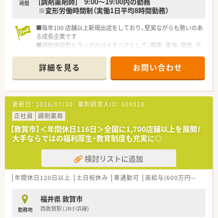
[調剤薬剤師] 9:00～19:00内の勤務
ークを大切にしながら業務を進められる方が評価されていま
時間
※変形労働時間制（実働1日平均8時間勤務）
す。
■毎年100 店舗以上新規出店をしており、堅実ながらも勢いのあ
る成長企業です
■調剤併設型ドラッグのパイオニアとして、関東、東海、関西、北
陸・信州を中心に約1,700店舗以上を展開しています
■研修制度は様々なプランがあり、集合研修だけでなく任意で受
詳細を見る
お問い合わせ
講可能な研修も幅広く用意されています
■店舗で活躍する従業員、社外で活躍する従業員、将来経営幹部
となる従業員など、薬剤師として様々な活躍ができるフィールド
を用意されています
更新日：
2026/07/30
薬剤師求人ID：
609028
■総合薬剤師・調剤薬剤師（土日休み・19時までの勤務）どちらか
の働き方を選択できます
正社員
調剤薬局
■調剤併設型だけでなく「医療モール・クリニック併設店舗」「敷
【敦賀市】＜年間休日116日＞全国に1,700店舗以上を展開！
地内薬局」「訪問調剤特化型店舗」など様々な店舗を運営してい
大手ならではの福利厚生・教育制度も充実に◎
ます
■在宅医療にも積極的取り組んでおり「訪問調剤特化型店舗」を
検討リストに追加
50店舗以上、無菌調剤室は業界最多の51店舗設置しています
■「プラチナくるみん認定企業」「健康経営優良法人2023（大規模
法人部門）認定」等を取得し一人ひとりが働きやすい環境が整備
年間休日120日以上
土日祝休み
車通勤可
高給与(600万円以上)
認
されています
■充実した研修制度、人事制度、評価制度、キャリア支援制度等
福井県 敦賀市
があるのも特徴です
西敦賀駅 (JR小浜線)
勤務地