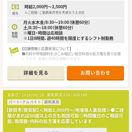
時給2,000円～2,500円
※ご経験・ご勤務条件等を考慮のうえ決定
給与
月火水木金/8:30～19:00（休憩60分）
土/8:30～18:00（休憩60分）
※曜日・時間は応相談
勤務
時間
※1日8時間、週40時間を限度とするシフト制勤務
【店舗情報と応需状況について】
■内科や呼吸器科をはじめ幅広い総合科目の処方箋を面で応需
しており、多様な症例を経験できます。
■居宅や施設への在宅業務にも積極的に注力しており、これから
の時代に求められるスキルが身につきます。
詳細を見る
お問い合わせ
■敦賀駅からお車で10分ほどの立地であり、マイカー通勤が可
能なので毎日の通勤も非常にスムーズです。
【法人特徴について】
更新日：
2026/06/29
薬剤師求人ID：
600140
■創業80年を迎える地域密着型の老舗薬局であり、気さくな代
表のもとアットホームな雰囲気で運営されています。
パート・アルバイト
調剤薬局
■地域への貢献を最優先に考えており、採算を度外視して無菌調
【敦賀市/敦賀駅】＜時給2,000円～/地場個人薬局様＞●ご経
剤室やドライブスルーを開局するほどの情熱があります。
験があれば60歳以上の方も相談可能◎時間曜日のご相談可
■一般医薬品や健康食品から介護用品まで幅広く取り扱ってお
能、循環器・内科の処方箋を応需しています
り、未病への取り組みを深く学べる環境が整っています。