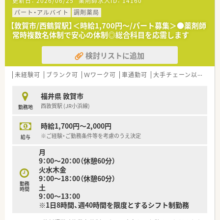
更新日：
2026/06/25
薬剤師求人ID：
14160
■総合薬剤師・調剤薬剤師（土日休み・19時までの勤務）どちらか
の働き方を選択できます
パート・アルバイト
調剤薬局
■調剤併設型だけでなく「医療モール・クリニック併設店舗」「敷
【敦賀市/西鶴賀駅】＜時給1,700円～/パート募集＞●薬剤師
地内薬局」「訪問調剤特化型店舗」など様々な店舗を運営してい
常時複数名体制で安心の体制◎総合科目を応需します
ます
■在宅医療にも積極的取り組んでおり「訪問調剤特化型店舗」を
検討リストに追加
50店舗以上、無菌調剤室は業界最多の51店舗設置しています
■「プラチナくるみん認定企業」「健康経営優良法人2023（大規模
法人部門）認定」等を取得し一人ひとりが働きやすい環境が整備
未経験可
ブランク可
Ｗワーク可
車通勤可
大手チェーン以外
在
されています
■充実した研修制度、人事制度、評価制度、キャリア支援制度等
福井県 敦賀市
があるのも特徴です
西敦賀駅 (JR小浜線)
勤務地
時給1,700円～2,000円
※ご経験・ご勤務条件等を考慮のうえ決定
給与
月
9：00～20：00（休憩60分）
火水木金
9：00～18：00（休憩60分）
勤務
土
時間
9：00～13：00
※1日8時間、週40時間を限度とするシフト制勤務