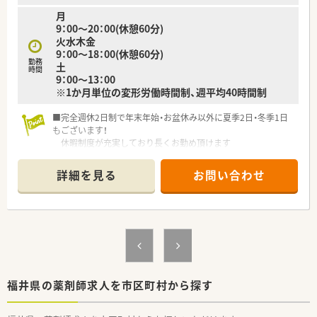
月
9：00～20：00(休憩60分)
火水木金
9：00～18：00(休憩60分)
勤務
土
時間
9：00～13：00
※1か月単位の変形労働時間制、週平均40時間制
■完全週休2日制で年末年始・お盆休み以外に夏季2日・冬季1日
もございます！
休暇制度が充実しており長くお勤め頂けます
■通勤困難な方には社宅制度もございます！
遠方からの方やUターン・Iターン希望の方もお気軽にお問い合
詳細を見る
お問い合わせ
わせください
福井県の薬剤師求人を市区町村から探す