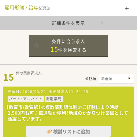
雇用形態 / 給与
を選ぶ
詳細条件を表示
条件に合う求人
15
件を
検索する
15
件の薬剤師求人
並び順
更新日：
2026/06/29
薬剤師求人ID：
24165
パート・アルバイト
調剤薬局
【敦賀市/敦賀駅】≪複数薬剤師体制≫ご経験により時給
2,500円も可♪車通勤が便利！地域のかかりつけ薬局として
活躍しています。
検討リストに追加