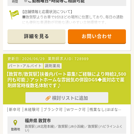
※ご勤務曜日・時間等ご相談可能
時間
【店舗情報と応需状況について】
■敦賀駅よりお車で9分ほどの場所に位置しており、毎日の通勤
にも便利な車通勤が可能な通いやすい立地環境です。
■近隣の医療機関を中心に面対応で1日あたり30枚から40枚の
処方箋を応需しており、落ち着いて業務に取り組めます。
詳細を見る
お問い合わせ
■内科や外科から眼科や皮膚科など非常に多岐にわたる幅広い
科目を応需し、居宅への在宅医療にも対応しております。
【法人特徴について】
更新日：
2026/06/29
薬剤師求人ID：
728989
■福井県敦賀市内に4店舗を展開し、創業から80年という長い歴
史を持ち地域住民から厚い信頼を得ている老舗企業です。
パート・アルバイト
調剤薬局
■代表ご自身も現場に入って気さくにコミュニケーションを取
【敦賀市/敦賀駅】扶養内パート募集！ご経験により時給2,500
られているため、風通しが良く非常に働きやすい社風です。
円も可能♪アットホームな雰囲気の併設DGS◆面対応で薬
■地域への貢献を最優先に考えて採算度外視の設備投資を行う
剤師常時複数名体制です♪
など、常に患者様第一の姿勢を貫いている温かい法人です。
検討リストに追加
【職場環境と雰囲気】
■薬剤師と数名の事務スタッフが在籍しており、互いに協力し合
いながら和やかな雰囲気の中で日々の業務を行っています。
新卒可
未経験可
ブランク可
Ｗワーク可
残業なし(ほぼなし含む)
■薬剤師と事務員がしっかりと連携を取り合っており、業務の負
担を軽減できるサポート体制が構築されている職場です。
福井県 敦賀市
■充実した設備環境の中で落ち着いて業務を進めることができ、
敦賀駅 (JR北陸本線)／敦賀駅 (JR小浜線)／敦賀駅 (ハピラインふく
勤務地
患者様へのより良いサービス提供に集中できる環境です。
い)