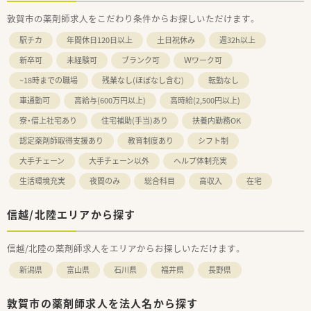
敦賀市の薬剤師求人をこだわり条件からお探しいただけます。
駅チカ
年間休日120日以上
土日祝休み
週32h以上
新卒可
未経験可
ブランク可
Ｗワーク可
~18時までの職場
残業なし(ほぼなし含む)
転勤なし
車通勤可
高給与(600万円以上)
高時給(2,500円以上)
寮・借上社宅あり
住宅補助(手当)あり
扶養内勤務OK
認定薬剤師取得支援あり
教育制度あり
シフト制
大手チェーン
大手チェーン以外
ヘルプ体制充実
生活環境充実
夜間のみ
総合科目
高収入
在宅
信越/北陸エリアから探す
信越/北陸の薬剤師求人をエリアからお探しいただけます。
新潟県
富山県
石川県
福井県
長野県
敦賀市の薬剤師求人を法人名から探す