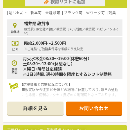
検討リストに追加
【職場環境と雰囲気】
■代表自らが現場に入ってスタッフと共に働いており、意見や提
案を言いやすい風通しの良い職場環境が自慢です。
週32h以上
新卒可
未経験可
ブランク可
Ｗワーク可
残業なし(ほぼなし含む)
■管理栄養士や登録販売者などの多職種が在籍しているため、専
門知識を共有しながらチーム医療を実践できます。
福井県 敦賀市
■店舗の2階には専用の研修室が設けられており、スタッフが自
敦賀駅 (JR北陸本線)／敦賀駅 (JR小浜線)／敦賀駅 (ハピラインふく
勤務地
発的に学び合う前向きで明るい雰囲気が漂っています。
い)
時給2,000円～2,500円
※ご経験・ご勤務条件等を考慮のうえ決定
給与
月火水木金08:30～19:00（休憩60分）
土08:30～13:00（休憩なし）
※曜日・時間は応相談
勤務
時間
※1日8時間、週40時間を限度とするシフト制勤務
【店舗情報と応需状況について】
■敦賀駅から徒歩10分ほどの場所に位置しており、毎日の通勤
にも非常に便利なアクセス良好の立地環境となっております。
■近隣のクリニックから眼科や耳鼻科などの処方箋を中心に、1
日あたり60枚から70枚ほど応需している調剤薬局です。
詳細を見る
お問い合わせ
■外来の調剤業務に加えて居宅や施設への在宅医療にもしっか
りと対応しており、地域に密着した医療サービスを提供します。
【法人特徴について】