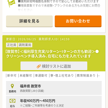
■薬剤師常時複数名体制ですので安心してお勤めいただけます
■増員募集ですので未経験・ブランクのある方もお気軽にお問合
せください
詳細を見る
お問い合わせ
更新日：
2026/06/25
薬剤師求人ID：
14159
正社員
調剤薬局
【敦賀市】＜福利厚生充実/Uターン・Iターンの方も歓迎＞●
クリーンベンチ導入済み、在宅にも力を入れています
検討リストに追加
新卒可
未経験可
車通勤可
寮・借上社宅あり
教育制度あり
シフト
福井県 敦賀市
西敦賀駅 (JR小浜線)
勤務地
年収400万円～450万円
※ご経験・ご年齢等を考慮のうえ決定
給与