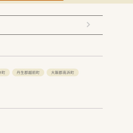
寺町
丹生郡越前町
大飯郡高浜町