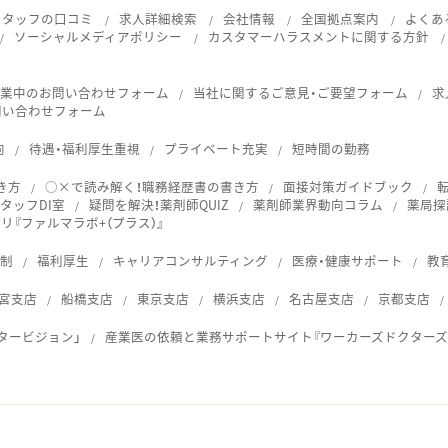
スタッフの口コミ
求人詳細検索
会社情報
全国拠点案内
よくあ
ソーシャルメディアポリシー
カスタマーハラスメントに関する方針
就業中のお問い合わせフォーム
当社に関するご意見・ご要望フォーム
求
問い合わせフォーム
向
待遇・福利厚生重視
プライベート充実
短時間の勤務
き方
○×で読み解く！職務経歴書の書き方
面接対策ガイドブック
タッフDI室
疑問を解決！薬剤師QUIZ
薬剤師業界動向コラム
薬局探
『ファルマラボ+（プラス）』
体制
福利厚生
キャリアコンサルティング
医療・健康サポート
教
宮支店
船橋支店
東京支店
横浜支店
名古屋支店
京都支店
タービジョン」
産業医の依頼と業務サポートサイト『ワーカーズドクターズ
ス