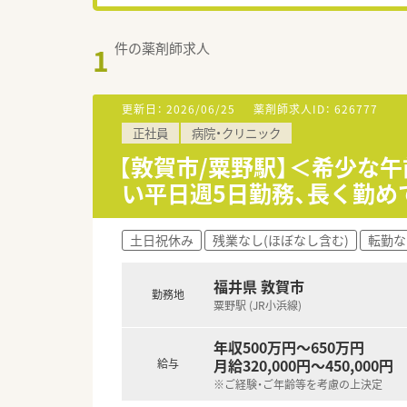
件の薬剤師求人
1
更新日：
2026/06/25
薬剤師求人ID：
626777
正社員
病院・クリニック
【敦賀市/粟野駅】＜希少な
い平日週5日勤務、長く勤
土日祝休み
残業なし(ほぼなし含む)
転勤な
福井県 敦賀市
勤務地
粟野駅 (JR小浜線)
年収500万円～650万円
月給320,000円～450,000円
給与
※ご経験・ご年齢等を考慮の上決定