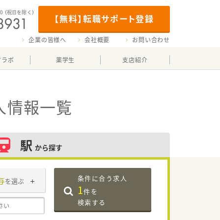
00
（祝日を除く）
【無料】転職サポート登録
企業の皆様へ
会社概要
お問い合わせ
マラボ
薬学生
支店紹介
人情報一覧
駅
から探す
条件に合う求人
与
を選ぶ
1
件を
検索する