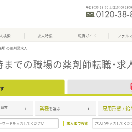
平日9：30-19：00 土日10：00-19：
人検索
求人特集
転職ガイド
ファル
職場
8時までの職場
の薬剤師転職・求
す
業種
雇用形態 / 給
敦賀市
を選ぶ
求人IDで検索