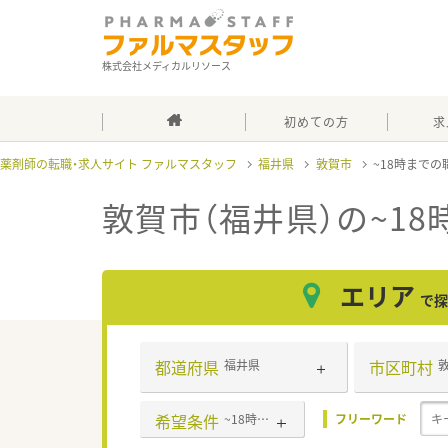
株式会社メディカルリソース
初めての方
求
薬剤師の転職・求人サイト ファルマスタッフ
福井県
敦賀市
~18時までの
敦賀市（福井県）の~1
エリア
で探
都道府県
市区町村
福井県
希望条件
~18時までの職場
フリーワード