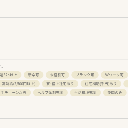
す。
週32h以上
新卒可
未経験可
ブランク可
Ｗワーク可
高時給(2,500円以上)
寮・借上社宅あり
住宅補助(手当)あり
大手チェーン以外
ヘルプ体制充実
生活環境充実
夜間のみ