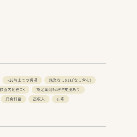
~18時までの職場
残業なし(ほぼなし含む)
扶養内勤務OK
認定薬剤師取得支援あり
総合科目
高収入
在宅