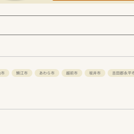
山市
鯖江市
あわら市
越前市
坂井市
吉田郡永平