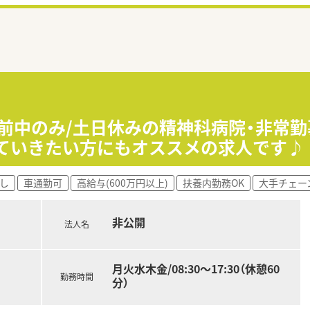
午前中のみ/土日休みの精神科病院・非常
めていきたい方にもオススメの求人です♪
し
車通勤可
高給与(600万円以上)
扶養内勤務OK
大手チェー
非公開
法人名
月火水木金/08:30～17:30（休憩60
勤務時間
分）