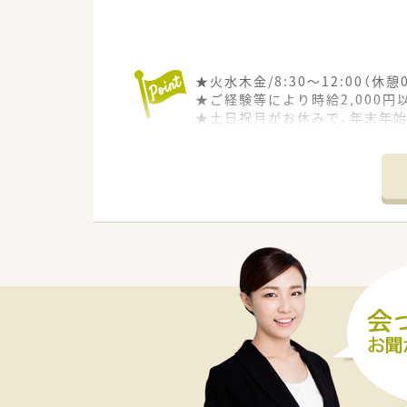
★火水木金/8:30～12:00（
★ご経験等により時給2,000
★土日祝月がお休みで、年末年