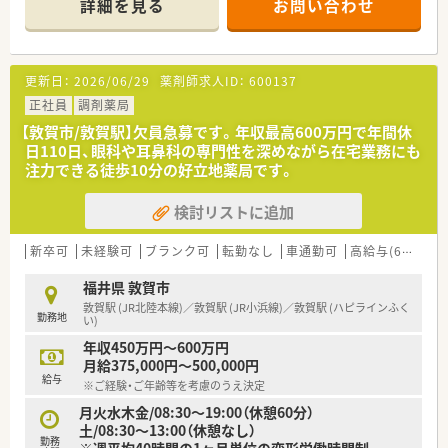
詳細を見る
お問い合わせ
更新日：
2026/06/29
薬剤師求人ID：
600137
正社員
調剤薬局
【敦賀市/敦賀駅】欠員急募です。年収最高600万円で年間休
日110日、眼科や耳鼻科の専門性を深めながら在宅業務にも
注力できる徒歩10分の好立地薬局です。
検討リストに追加
新卒可
未経験可
ブランク可
転勤なし
車通勤可
高給与(600万円以上)
福井県 敦賀市
敦賀駅 (JR北陸本線)／敦賀駅 (JR小浜線)／敦賀駅 (ハピラインふく
勤務地
い)
年収450万円～600万円
月給375,000円～500,000円
給与
※ご経験・ご年齢等を考慮のうえ決定
月火水木金/08:30～19:00（休憩60分）
土/08:30～13:00（休憩なし）
勤務