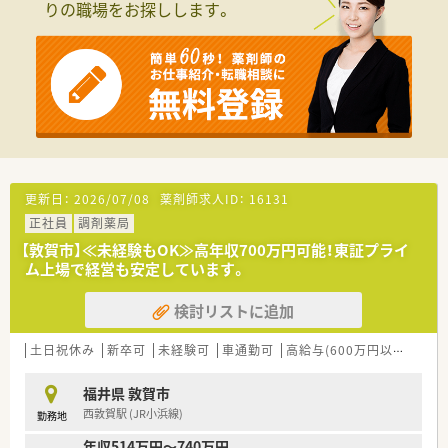
りの職場をお探しします。
更新日：
2026/07/08
薬剤師求人ID：
16131
正社員
調剤薬局
【敦賀市】≪未経験もOK≫高年収700万円可能！東証プライ
ム上場で経営も安定しています。
検討リストに追加
土日祝休み
新卒可
未経験可
車通勤可
高給与(600万円以上)
住宅
福井県 敦賀市
西敦賀駅 (JR小浜線)
勤務地
年収514万円～740万円