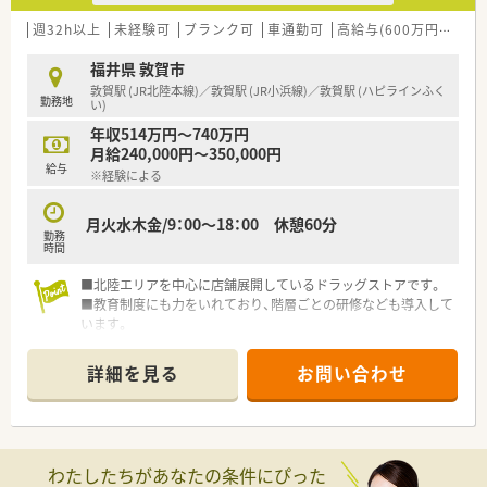
域は多種多様です。
■在宅実施店舗は年々増加しており、在宅医療へもしっかりと関
週32h以上
未経験可
ブランク可
車通勤可
高給与(600万円以上)
わる事ができます。
■育児休暇は3歳まで取得が可能で、時短制度は小学5年生まで
福井県 敦賀市
時短勤務ができるよう変更予定です。
敦賀駅 (JR北陸本線)／敦賀駅 (JR小浜線)／敦賀駅 (ハピラインふく
勤務地
■年間休日が120日とワークライフバランスが整っています
い)
■日用品から常備薬まで、従業員割引制度など嬉しいメリットも
年収514万円～740万円
たくさんあります！
月給240,000円～350,000円
給与
※経験による
月火水木金/9：00～18：00 休憩60分
勤務
時間
■北陸エリアを中心に店舗展開しているドラッグストアです。
■教育制度にも力をいれており、階層ごとの研修なども導入して
います。
OTC・調剤とどちらも学んでいただけます。
詳細を見る
お問い合わせ
わたしたちがあなたの条件にぴった