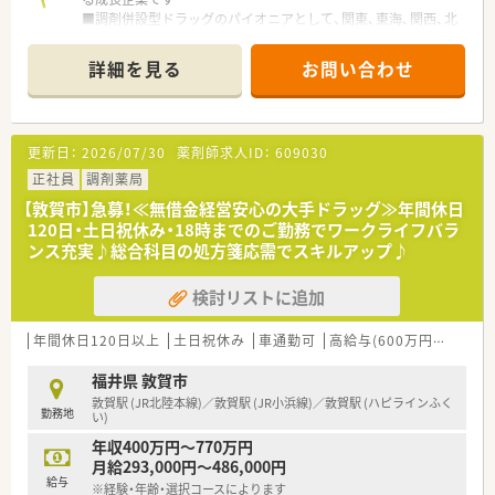
■調剤併設型ドラッグのパイオニアとして、関東、東海、関西、北
陸・信州を中心に約1,700店舗以上を展開しています
■研修制度は様々なプランがあり、集合研修だけでなく任意で受
詳細を見る
お問い合わせ
講可能な研修も幅広く用意されています
■店舗で活躍する従業員、社外で活躍する従業員、将来経営幹部
となる従業員など、薬剤師として様々な活躍ができるフィールド
を用意されています
更新日：
2026/07/30
薬剤師求人ID：
609030
■総合薬剤師・調剤薬剤師（土日休み・19時までの勤務）どちらか
の働き方を選択できます
正社員
調剤薬局
■調剤併設型だけでなく「医療モール・クリニック併設店舗」「敷
【敦賀市】急募！≪無借金経営安心の大手ドラッグ≫年間休日
地内薬局」「訪問調剤特化型店舗」など様々な店舗を運営してい
120日・土日祝休み・18時までのご勤務でワークライフバラ
ます
ンス充実♪総合科目の処方箋応需でスキルアップ♪
■在宅医療にも積極的取り組んでおり「訪問調剤特化型店舗」を
50店舗以上、無菌調剤室は業界最多の51店舗設置しています
検討リストに追加
■「プラチナくるみん認定企業」「健康経営優良法人2023（大規模
法人部門）認定」等を取得し一人ひとりが働きやすい環境が整備
されています
年間休日120日以上
土日祝休み
車通勤可
高給与(600万円以上)
認
■充実した研修制度、人事制度、評価制度、キャリア支援制度等
があるのも特徴です
福井県 敦賀市
敦賀駅 (JR北陸本線)／敦賀駅 (JR小浜線)／敦賀駅 (ハピラインふく
勤務地
い)
年収400万円～770万円
月給293,000円～486,000円
給与
※経験・年齢・選択コースによります