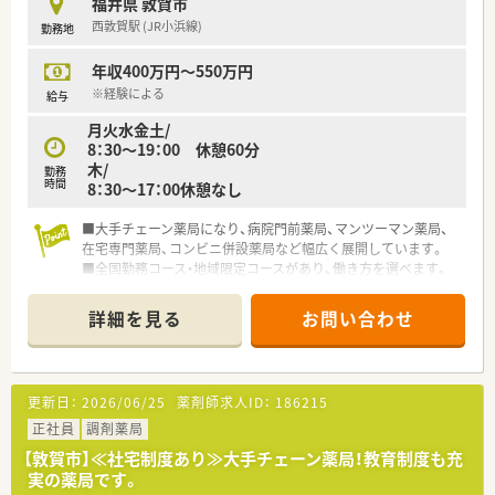
福井県 敦賀市
西敦賀駅 (JR小浜線)
勤務地
年収400万円～550万円
※経験による
給与
月火水金土/
8：30～19：00 休憩60分
木/
勤務
時間
8：30～17：00休憩なし
■大手チェーン薬局になり、病院門前薬局、マンツーマン薬局、
在宅専門薬局、コンビニ併設薬局など幅広く展開しています。
■全国勤務コース・地域限定コースがあり、働き方を選べます。
■階層ごとの研修制度もあり、質の高い薬剤師の育成にも力を入
れています。
詳細を見る
お問い合わせ
更新日：
2026/06/25
薬剤師求人ID：
186215
正社員
調剤薬局
【敦賀市】≪社宅制度あり≫大手チェーン薬局！教育制度も充
実の薬局です。