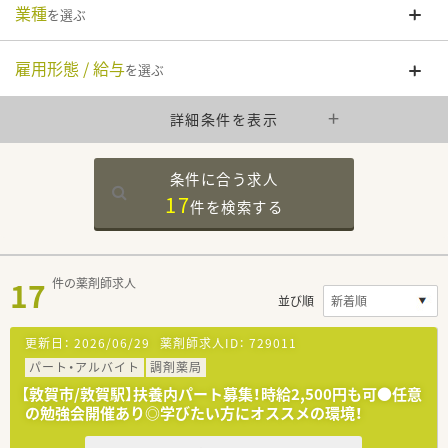
業種
を選ぶ
雇用形態 / 給与
を選ぶ
詳細条件を表示
条件に合う求人
17
件を
検索する
17
件の薬剤師求人
並び順
更新日：
2026/06/29
薬剤師求人ID：
729011
パート・アルバイト
調剤薬局
【敦賀市/敦賀駅】扶養内パート募集！時給2,500円も可●任意
の勉強会開催あり◎学びたい方にオススメの環境！