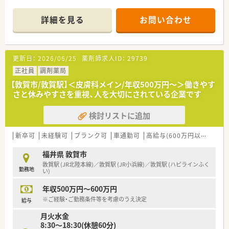
さい。
■株式上場も行っており、教育制度・福利厚生も整っています。
詳細を見る
お問い合わせ
更新日：
2026/06/25
薬剤師求人ID：
29739
正社員
調剤薬局
【敦賀市/敦賀駅】＜皮膚科メイン/年収500万円～＞働きやす
さと休みやすさを重視、人を大切にされている企業です
検討リストに追加
新卒可
未経験可
ブランク可
車通勤可
高給与(600万円以上)
寮・
福井県 敦賀市
敦賀駅 (JR北陸本線)／敦賀駅 (JR小浜線)／敦賀駅 (ハピラインふく
勤務地
い)
年収500万円～600万円
※ご経験・ご勤務条件等を考慮のうえ決定
給与
月火水金
8:30～18:30(休憩60分)