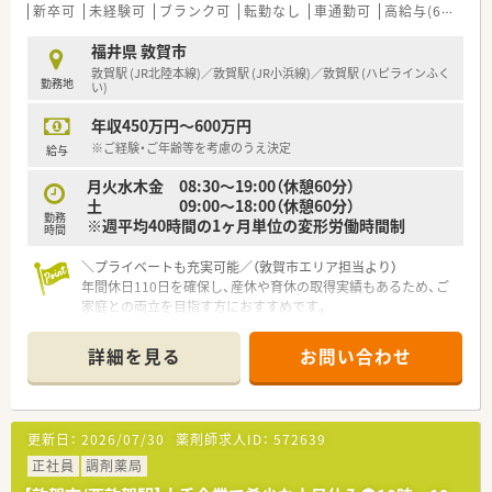
いながら和やかな雰囲気の中で日々の業務を行っています。
新卒可
未経験可
ブランク可
転勤なし
車通勤可
高給与(600万円以上)
■薬剤師と事務員がしっかりと連携を取り合っており、業務の負
担を軽減できるサポート体制が構築されている職場です。
福井県 敦賀市
■充実した設備環境の中で落ち着いて業務を進めることができ、
敦賀駅 (JR北陸本線)／敦賀駅 (JR小浜線)／敦賀駅 (ハピラインふく
勤務地
患者様へのより良いサービス提供に集中できる環境です。
い)
年収450万円～600万円
※ご経験・ご年齢等を考慮のうえ決定
給与
月火水木金 08:30～19:00（休憩60分）
土 09:00～18:00（休憩60分）
勤務
※週平均40時間の1ヶ月単位の変形労働時間制
時間
＼プライベートも充実可能／（敦賀市エリア担当より）
年間休日110日を確保し、産休や育休の取得実績もあるため、ご
家庭との両立を目指す方におすすめです。
【店舗情報と応需状況について】
詳細を見る
お問い合わせ
■内科や呼吸器科をはじめ幅広い総合科目の処方箋を面で応需
しており、多様な症例を経験できます。
■居宅や施設への在宅業務にも積極的に注力しており、これから
の時代に求められるスキルが身につきます。
更新日：
2026/07/30
薬剤師求人ID：
572639
■敦賀駅からお車で10分ほどの立地であり、マイカー通勤が可
能なので毎日の通勤も非常にスムーズです。
正社員
調剤薬局