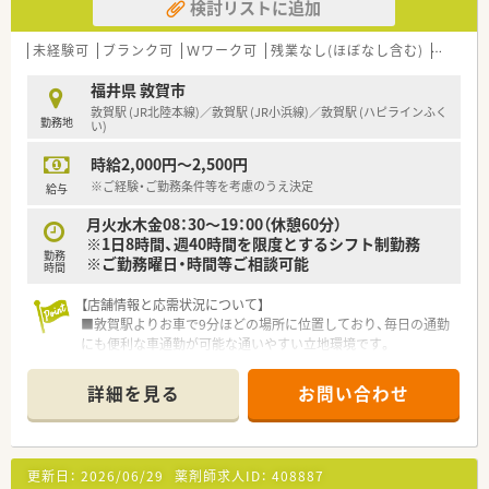
検討リストに追加
未経験可
ブランク可
Ｗワーク可
残業なし(ほぼなし含む)
転勤な
福井県 敦賀市
敦賀駅 (JR北陸本線)／敦賀駅 (JR小浜線)／敦賀駅 (ハピラインふく
勤務地
い)
時給2,000円～2,500円
※ご経験・ご勤務条件等を考慮のうえ決定
給与
月火水木金08：30～19：00（休憩60分）
※1日8時間、週40時間を限度とするシフト制勤務
勤務
※ご勤務曜日・時間等ご相談可能
時間
【店舗情報と応需状況について】
■敦賀駅よりお車で9分ほどの場所に位置しており、毎日の通勤
にも便利な車通勤が可能な通いやすい立地環境です。
■近隣の医療機関を中心に面対応で1日あたり30枚から40枚の
処方箋を応需しており、落ち着いて業務に取り組めます。
詳細を見る
お問い合わせ
■内科や外科から眼科や皮膚科など非常に多岐にわたる幅広い
科目を応需し、居宅への在宅医療にも対応しております。
【法人特徴について】
更新日：
2026/06/29
薬剤師求人ID：
408887
■福井県敦賀市内に4店舗を展開し、創業から80年という長い歴