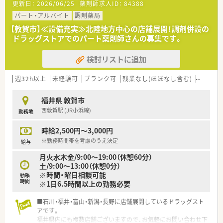
更新日：
2026/06/25
薬剤師求人ID：
84388
パート・アルバイト
調剤薬局
【敦賀市】≪設備充実≫北陸地方中心の店舗展開！調剤併設の
ドラッグストアでのパート薬剤師さんの募集です。
検討リストに追加
週32h以上
未経験可
ブランク可
残業なし(ほぼなし含む)
車通勤
福井県 敦賀市
西敦賀駅 (JR小浜線)
勤務地
時給2,500円～3,000円
※勤務時間帯を考慮のうえ決定
給与
月火水木金/9:00～19:00（休憩60分）
土/9:00～13:00（休憩0分）
※時間・曜日相談可能
勤務
時間
※1日6.5時間以上の勤務必要
■石川・福井・富山・新潟・長野に店舗展開しているドラッグスト
アです。
福井県内にも複数店舗ございますので、お気軽にお問い合わせ下