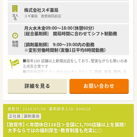
株式会社スギ薬局
法人
スギ薬局 敦賀病院前店
名
月火水木金09:00～18:00（休憩60分）
[総合薬剤師] 開局時間に合わせてシフト制勤務
勤務
[調剤薬剤師] 9:00～19:00内の勤務
時間
※変形労働時間制（実働1日平均8時間勤務）
■毎年100 店舗以上新規出店をしており、堅実ながらも勢いのあ
る成長企業です
■調剤併設型ドラッグのパイオニアとして、関東、東海、関西、北
陸・信州を中心に約1,700店舗以上を展開しています
■研修制度は様々なプランがあり、集合研修だけでなく任意で受
詳細を見る
お問い合わせ
講可能な研修も幅広く用意されています
■店舗で活躍する従業員、社外で活躍する従業員、将来経営幹部
となる従業員など、薬剤師として様々な活躍ができるフィールド
を用意されています
更新日：
2026/07/30
薬剤師求人ID：
609028
■総合薬剤師・調剤薬剤師（土日休み・19時までの勤務）どちらか
の働き方を選択できます
正社員
調剤薬局
■調剤併設型だけでなく「医療モール・クリニック併設店舗」「敷
【敦賀市】＜年間休日116日＞全国に1,700店舗以上を展開！
地内薬局」「訪問調剤特化型店舗」など様々な店舗を運営してい
大手ならではの福利厚生・教育制度も充実に◎
ます