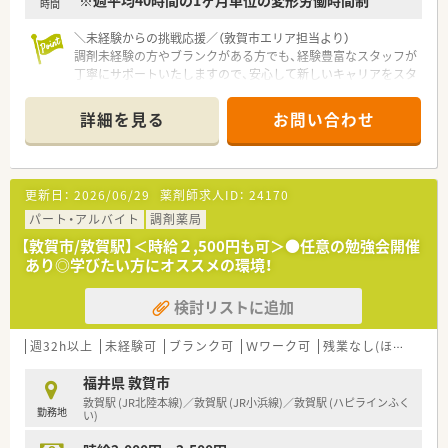
※週平均40時間の1ヶ月単位の変形労働時間制
時間
＼未経験からの挑戦応援／（敦賀市エリア担当より）
調剤未経験の方やブランクがある方でも、経験豊富なスタッフが
丁寧にサポートいたしますので、安心して新しいキャリアをスタ
ートできる温かい環境が整っています。
詳細を見る
お問い合わせ
【店舗情報と応需状況について】
■敦賀駅から徒歩10分ほどの場所に位置しており、毎日の通勤
にも非常に便利なアクセス良好の立地環境となっております。
■近隣のクリニックから眼科や耳鼻科などの処方箋を中心に、1
更新日：
2026/06/29
薬剤師求人ID：
24170
日あたり60枚から70枚ほど応需している調剤薬局です。
■外来の調剤業務に加えて居宅や施設への在宅医療にもしっか
パート・アルバイト
調剤薬局
りと対応しており、地域に密着した医療サービスを提供します。
【敦賀市/敦賀駅】＜時給２,500円も可＞●任意の勉強会開催
あり◎学びたい方にオススメの環境！
【法人特徴について】
■福井県敦賀市内に4店舗を展開し、創業から80年という長い歴
検討リストに追加
史を持ち地域住民から厚い信頼を得ている老舗の企業です。
■代表ご自身も現場に入って気さくにコミュニケーションを取
られているため、風通しが良く非常に働きやすい温かい社風で
週32h以上
未経験可
ブランク可
Ｗワーク可
残業なし(ほぼなし含む)
す。
■地域への貢献を最優先に考えて採算度外視の設備投資を行う
福井県 敦賀市
など、常に患者様第一の姿勢を貫いている魅力的な法人です。
敦賀駅 (JR北陸本線)／敦賀駅 (JR小浜線)／敦賀駅 (ハピラインふく
勤務地
い)
【職場環境と雰囲気】