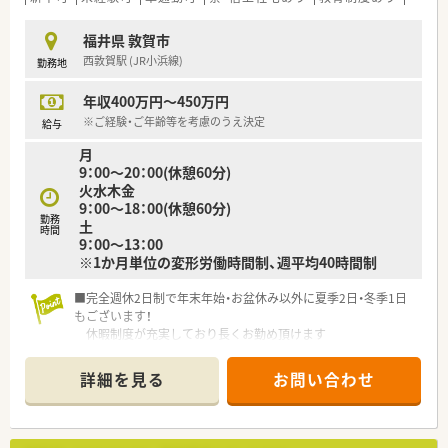
福井県 敦賀市
西敦賀駅 (JR小浜線)
勤務地
年収400万円～450万円
※ご経験・ご年齢等を考慮のうえ決定
給与
月
9：00～20：00(休憩60分)
火水木金
9：00～18：00(休憩60分)
勤務
土
時間
9：00～13：00
※1か月単位の変形労働時間制、週平均40時間制
■完全週休2日制で年末年始・お盆休み以外に夏季2日・冬季1日
もございます！
休暇制度が充実しており長くお勤め頂けます
■通勤困難な方には社宅制度もございます！
遠方からの方やUターン・Iターン希望の方もお気軽にお問い合
詳細を見る
お問い合わせ
わせください