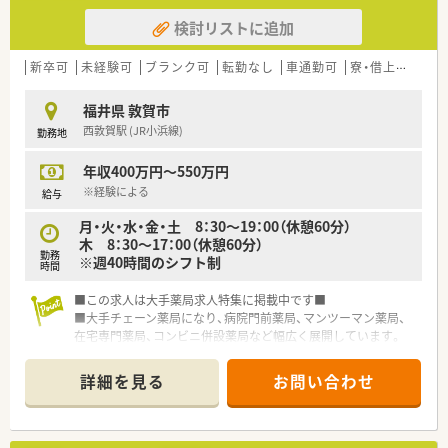
検討リストに追加
新卒可
未経験可
ブランク可
転勤なし
車通勤可
寮・借上社宅あり
福井県 敦賀市
西敦賀駅 (JR小浜線)
勤務地
年収400万円～550万円
※経験による
給与
月・火・水・金・土 8：30～19：00（休憩60分）
木 8：30～17：00（休憩60分）
勤務
※週40時間のシフト制
時間
■この求人は大手薬局求人特集に掲載中です■
■大手チェーン薬局になり、病院門前薬局、マンツーマン薬局、
在宅専門薬局、コンビニ併設薬局など幅広く展開しています。
■全国勤務コース・地域限定コースがあり、働き方を選べます。
■階層ごとの研修制度もあり、質の高い薬剤師の育成にも力を入
詳細を見る
お問い合わせ
れています。