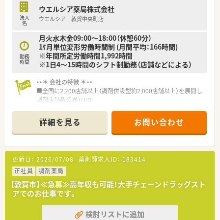
ウエルシア薬局株式会社
法人
ウエルシア 敦賀中央町店
名
月火水木金09:00～18:00（休憩60分）
1ｹ月単位変形労働時間制 (月間平均：166時間)
※年間所定労働時間1,992時間
勤務
時間
※1日4～15時間のシフト制勤務（店舗などによる）
・・＊ 会社の特徴 ＊・・
■全国に2,200店舗以上（調剤併設型約2,000店舗以上）を展開し
調剤店舗数業界TOP！
■店舗拡大に伴いキャリアアップできるポジションが多数あり！
頑張り次第で高給与も可能！
詳細を見る
お問い合わせ
■経験や勤務コースによりますが、経験の少ない方でも500万前
半スタートと業界TOP水準！
■職種や職域に合わせ、豊富な社内研修や外部組織と連携した研
修を用意されています
更新日：
2026/07/08
薬剤師求人ID：
183414
■薬剤師が中心の会社だからこそ活躍できるキャリアパスが多
種多様に用意されています。
正社員
調剤薬局
■店舗拡大に伴い、エリアマネジャーや営業部長等のマネジメン
【敦賀市】≪急募≫高年収も可能！大手チェーンドラッグスト
トのポジションも増えます。
アでのお仕事です。
■在宅や教育等の専門性を活かせるスペシャリストを目指すこ
とも可能です。
検討リストに追加
■その他にも、管理部門や商品部門等の本社スタッフなど活動領