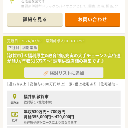
る成長企業です
■調剤併設型ドラッグのパイオニアとして、関東、東海、関西、北
陸・信州を中心に約1,700店舗以上を展開しています
■研修制度は様々なプランがあり、集合研修だけでなく任意で受
詳細を見る
お問い合わせ
講可能な研修も幅広く用意されています
■店舗で活躍する従業員、社外で活躍する従業員、将来経営幹部
となる従業員など、薬剤師として様々な活躍ができるフィールド
を用意されています
更新日：
2026/07/08
薬剤師求人ID：
610295
■総合薬剤師・調剤薬剤師（土日休み・19時までの勤務）どちらか
の働き方を選択できます
正社員
調剤薬局
■調剤併設型だけでなく「医療モール・クリニック併設店舗」「敷
【敦賀市】≪福利厚生&教育制度充実の大手チェーン≫高待遇
地内薬局」「訪問調剤特化型店舗」など様々な店舗を運営してい
が魅力/年収515万円～！調剤併設店舗の募集です♪
ます
■在宅医療にも積極的取り組んでおり「訪問調剤特化型店舗」を
検討リストに追加
50店舗以上、無菌調剤室は業界最多の51店舗設置しています
■「プラチナくるみん認定企業」「健康経営優良法人2023（大規模
法人部門）認定」等を取得し一人ひとりが働きやすい環境が整備
週32h以上
高給与(600万円以上)
寮・借上社宅あり
住宅補助(手当)あり
されています
■充実した研修制度、人事制度、評価制度、キャリア支援制度等
福井県 敦賀市
があるのも特徴です
敦賀駅 (JR北陸本線)
勤務地
年収530万円～700万円
月給355,000円～420,000円
給与
※経験や選択コースにより異なります