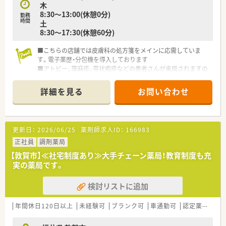
木
8:30～13:00(休憩0分)
勤務
時間
土
8:30～17:30(休憩60分)
■こちらの店舗では皮膚科の処方箋をメインに応需していま
す。電子薬歴・分包機を導入しております
■アトピー、蕁麻疹、帯状疱疹などの患者さんが来局されますの
で皮膚科領域をしっかり勉強されたい方にもオススメです
■社内研修、薬剤師会勉強会、調剤報酬研修会など教育・勉強会
詳細を見る
お問い合わせ
も多数開催されております！学びたい方必見◎
■借り上げ社宅制度や退職金制度、育児休業制度もございますの
でママさん薬剤師や福井県のIターン・Uターン就職をお考えの方
にもオススメです
更新日：
2026/06/25
薬剤師求人ID：
166983
正社員
調剤薬局
【敦賀市】≪社宅制度あり≫大手チェーン薬局！教育制度も充
実の薬局です。
検討リストに追加
年間休日120日以上
未経験可
ブランク可
車通勤可
認定薬剤師取得支援あり