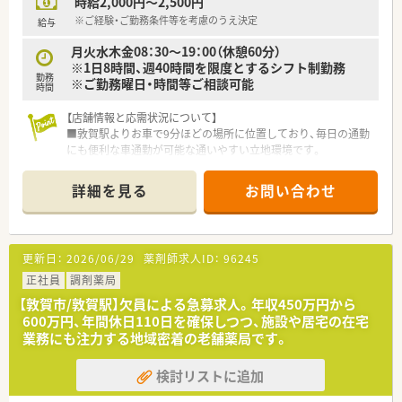
時給2,000円～2,500円
■正社員1名とパート10名が在籍し、日々2名から3名体制で互い
に協力し合いながら和やかな雰囲気の中で業務を行っていま
※ご経験・ご勤務条件等を考慮のうえ決定
給与
す。
月火水木金08：30～19：00（休憩60分）
■薬剤師と事務スタッフがしっかりと連携を取り合っており、業
※1日8時間、週40時間を限度とするシフト制勤務
務の負担を軽減できる充実したサポート体制が構築されていま
勤務
※ご勤務曜日・時間等ご相談可能
す。
時間
■充実した設備環境の中で落ち着いて業務を進めることができ、
患者様へのより良いサービス提供に集中できる職場環境です。
【店舗情報と応需状況について】
■敦賀駅よりお車で9分ほどの場所に位置しており、毎日の通勤
【こんな方が活躍中】
にも便利な車通勤が可能な通いやすい立地環境です。
■これまでに培ってきた調剤経験を活かして、眼科や耳鼻科など
■近隣の医療機関を中心に面対応で1日あたり30枚から40枚の
の専門的な処方箋に柔軟に対応している方が活躍しています。
処方箋を応需しており、落ち着いて業務に取り組めます。
詳細を見る
お問い合わせ
■患者様の健康相談に対して親身になって寄り添い、丁寧でわか
■内科や外科から眼科や皮膚科など非常に多岐にわたる幅広い
りやすい服薬指導を日々実践している方が高く評価されていま
科目を応需し、居宅への在宅医療にも対応しております。
す。
■在宅業務において地域の多職種と円滑なコミュニケーション
【法人特徴について】
更新日：
2026/06/29
薬剤師求人ID：
96245
を図り、地域医療のネットワーク構築に貢献している方がいま
■福井県敦賀市内に4店舗を展開し、創業から80年という長い歴
す。
史を持ち地域住民から厚い信頼を得ている老舗企業です。
正社員
調剤薬局
■代表ご自身も現場に入って気さくにコミュニケーションを取
【敦賀市/敦賀駅】欠員による急募求人。年収450万円から
られているため、風通しが良く非常に働きやすい社風です。
600万円、年間休日110日を確保しつつ、施設や居宅の在宅
■地域への貢献を最優先に考えて採算度外視の設備投資を行う
業務にも注力する地域密着の老舗薬局です。
など、常に患者様第一の姿勢を貫いている温かい法人です。
検討リストに追加
【職場環境と雰囲気】
■薬剤師と数名の事務スタッフが在籍しており、互いに協力し合