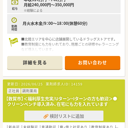
月給240,000円～350,000円
給与
※経験による
月火水木金/9：00～18：00(休憩60分)
勤務
時間
■北陸エリアを中心に店舗展開しているドラッグストアです。
■教育制度にも力をいれており、階層ごとの研修やe-ラーニング
など導入しています。
OTC・調剤とどちらも学んでいただけます。
詳細を見る
お問い合わせ
更新日：
2026/06/25
薬剤師求人ID：
14159
正社員
調剤薬局
【敦賀市】＜福利厚生充実/Uターン・Iターンの方も歓迎＞●
クリーンベンチ導入済み、在宅にも力を入れています
検討リストに追加
新卒可
未経験可
車通勤可
寮・借上社宅あり
教育制度あり
シフト