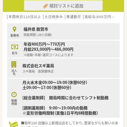
■在宅医療にも積極的取り組んでおり「訪問調剤特化型店舗」を
検討リストに追加
50店舗以上、無菌調剤室は業界最多の51店舗設置しています
■「プラチナくるみん認定企業」「健康経営優良法人2023（大規模
法人部門）認定」等を取得し一人ひとりが働きやすい環境が整備
年間休日120日以上
土日祝休み
車通勤可
高給与(600万円以上)
認
されています
■充実した研修制度、人事制度、評価制度、キャリア支援制度等
福井県 敦賀市
があるのも特徴です
西敦賀駅 (JR小浜線)
勤務地
年収400万円～770万円
月給293,000円～486,000円
給与
※経験・年齢・選択コースによります
株式会社スギ薬局
法人
スギ薬局 敦賀櫛林店
名
月火水木金09:00～19:00（休憩60分）
土09:00～17:00（休憩60分）
[総合薬剤師] 開局時間に合わせてシフト制勤務
勤務
時間
[調剤薬剤師] 9:00～19:00内の勤務
※変形労働時間制（実働1日平均8時間勤務）
■毎年100 店舗以上新規出店をしており、堅実ながらも勢いのあ