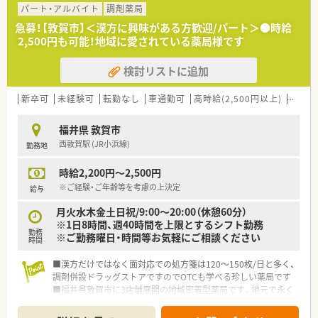
史を持ち地域住民から厚い信頼を得ている老舗企業です。
パート・アルバイト
調剤薬局
■代表ご自身も現場に入って気さくにコミュニケーションを取
急募！【敦賀市】＜漢方に興味がある方歓迎/パート＞●時給
られているため、風通しが良く非常に働きやすい社風です。
2,500円も可能！地域に愛されている薬局様です
■地域への貢献を最優先に考えて採算度外視の設備投資を行う
など、常に患者様第一の姿勢を貫いている温かい法人です。
検討リストに追加
【職場環境と雰囲気】
■薬剤師と数名の事務スタッフが在籍しており、互いに協力し合
新卒可
未経験可
転勤なし
車通勤可
高時給(2,500円以上)
教育制
いながら和やかな雰囲気の中で日々の業務を行っています。
■薬剤師と事務員がしっかりと連携を取り合っており、業務の負
福井県 敦賀市
担を軽減できるサポート体制が構築されている職場です。
西敦賀駅 (JR小浜線)
勤務地
■充実した設備環境の中で落ち着いて業務を進めることができ、
患者様へのより良いサービス提供に集中できる環境です。
時給2,200円～2,500円
※ご経験・ご年齢等を考慮の上決定
給与
月火水木金土日祝/9:00～20:00（休憩60分）
※1日8時間、週40時間を上限とするシフト勤務
勤務
※ご勤務曜日・時間等お気軽にご相談ください
時間
■漢方だけではなく面対応での処方箋は120～150枚/日と多く、
調剤併設ドラッグストアですのでOTCも学べる珍しい薬局です
■福井県敦賀市に3店舗展開の地域密着型薬局です。地元で永く
お勤めされたい方にもオススメ