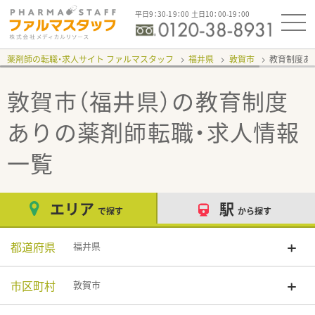
平日9：30-19：00 土日10：00-19：00
薬剤師の転職・求人サイト ファルマスタッフ
福井県
敦賀市
教育制度あ
敦賀市（福井県）の教育制度
あり
の薬剤師転職・求人情報
一覧
エリア
駅
で探す
から探す
都道府県
福井県
市区町村
敦賀市