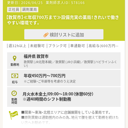
更新日：
2026/06/25
薬剤師求人ID：
578166
正社員
調剤薬局
【敦賀市】≪年収700万まで≫設備充実の薬局！きれいで働き
やすい環境です。
検討リストに追加
週32h以上
未経験可
ブランク可
車通勤可
高給与(600万円以上)
福井県 敦賀市
敦賀駅 (JR北陸本線)／敦賀駅 (JR小浜線)／敦賀駅 (ハピラインふく
勤務地
い)
年収450万円～700万円
※ご経験・ご年齢等を考慮のうえ決定
給与
月火水木金土/09:00～18:00（休憩60分）
※週40時間のシフト制勤務
勤務
時間
■関東～東海・北陸エリアに店舗展開をしている薬局です。
■原則異動は通勤圏内のみの為、地元で腰を据えて勤務を続けた
い方へお勧めです。