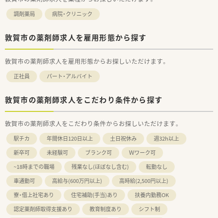
調剤薬局
病院・クリニック
敦賀市の薬剤師求人を雇用形態から探す
敦賀市の薬剤師求人を雇用形態からお探しいただけます。
正社員
パート・アルバイト
敦賀市の薬剤師求人をこだわり条件から探す
敦賀市の薬剤師求人をこだわり条件からお探しいただけます。
駅チカ
年間休日120日以上
土日祝休み
週32h以上
新卒可
未経験可
ブランク可
Ｗワーク可
~18時までの職場
残業なし(ほぼなし含む)
転勤なし
車通勤可
高給与(600万円以上)
高時給(2,500円以上)
寮・借上社宅あり
住宅補助(手当)あり
扶養内勤務OK
認定薬剤師取得支援あり
教育制度あり
シフト制