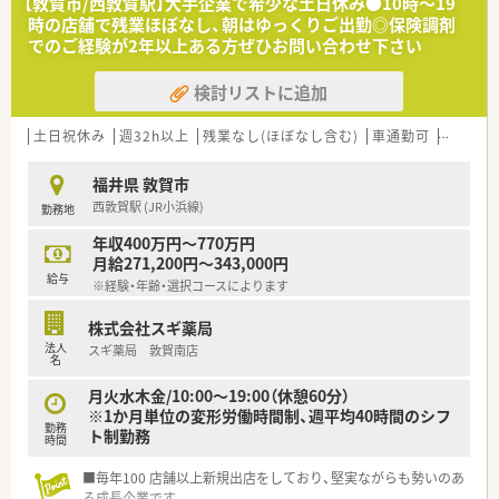
【敦賀市/西敦賀駅】大手企業で希少な土日休み●10時～19
【法人特徴について】
時の店舗で残業ほぼなし、朝はゆっくりご出勤◎保険調剤
■創業80年を迎える地域密着型の老舗薬局であり、気さくな代
でのご経験が2年以上ある方ぜひお問い合わせ下さい
表のもとアットホームな雰囲気で運営されています。
■地域への貢献を最優先に考えており、採算を度外視して無菌調
検討リストに追加
剤室やドライブスルーを開局するほどの情熱があります。
■一般医薬品や健康食品から介護用品まで幅広く取り扱ってお
り、未病への取り組みを深く学べる環境が整っています。
土日祝休み
週32h以上
残業なし(ほぼなし含む)
車通勤可
高給与(
【職場環境と雰囲気】
福井県 敦賀市
■代表自らが現場に入ってスタッフと共に働いており、意見や提
西敦賀駅 (JR小浜線)
勤務地
案を言いやすい風通しの良い職場環境が自慢です。
■管理栄養士や登録販売者などの多職種が在籍しているため、専
年収400万円～770万円
門知識を共有しながらチーム医療を実践できます。
月給271,200円～343,000円
■店舗の2階には専用の研修室が設けられており、スタッフが自
給与
※経験・年齢・選択コースによります
発的に学び合う前向きで明るい雰囲気が漂っています。
株式会社スギ薬局
【こんな方が活躍中】
法人
スギ薬局 敦賀南店
■患者様の声に耳を傾け、親身になって健康上の悩みを解決しよ
名
うと努力するホスピタリティ溢れる方が活躍しています。
■日々の業務に追われるだけでなく、最新の医療知識や服薬指導
月火水木金/10:00～19:00（休憩60分）
のスキルを積極的に学ぼうとする向上心の高い方です。
※1か月単位の変形労働時間制、週平均40時間のシフ
勤務
■周囲のスタッフと円滑にコミュニケーションを取り、チームワ
ト制勤務
時間
ークを大切にしながら業務を進められる方が評価されていま
す。
■毎年100 店舗以上新規出店をしており、堅実ながらも勢いのあ
る成長企業です