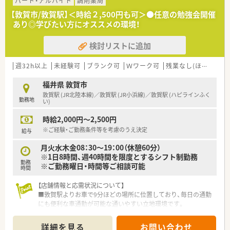
■外来の調剤業務に加えて居宅や施設への在宅医療にもしっか
パート・アルバイト
調剤薬局
りと対応しており、地域に密着した医療サービスを提供します。
【敦賀市/敦賀駅】＜時給２,500円も可＞●任意の勉強会開催
あり◎学びたい方にオススメの環境！
【法人特徴について】
■福井県敦賀市内に4店舗を展開し、創業から80年という長い歴
検討リストに追加
史を持ち地域住民から厚い信頼を得ている老舗の企業です。
■代表ご自身も現場に入って気さくにコミュニケーションを取
られているため、風通しが良く非常に働きやすい温かい社風で
週32h以上
未経験可
ブランク可
Ｗワーク可
残業なし(ほぼなし含む)
す。
■地域への貢献を最優先に考えて採算度外視の設備投資を行う
福井県 敦賀市
など、常に患者様第一の姿勢を貫いている魅力的な法人です。
敦賀駅 (JR北陸本線)／敦賀駅 (JR小浜線)／敦賀駅 (ハピラインふく
勤務地
い)
【職場環境と雰囲気】
時給2,000円～2,500円
■正社員1名とパート10名が在籍し、日々2名から3名体制で互い
に協力し合いながら和やかな雰囲気の中で業務を行っていま
※ご経験・ご勤務条件等を考慮のうえ決定
給与
す。
月火水木金08：30～19：00（休憩60分）
■薬剤師と事務スタッフがしっかりと連携を取り合っており、業
※1日8時間、週40時間を限度とするシフト制勤務
務の負担を軽減できる充実したサポート体制が構築されていま
勤務
※ご勤務曜日・時間等ご相談可能
す。
時間
■充実した設備環境の中で落ち着いて業務を進めることができ、
患者様へのより良いサービス提供に集中できる職場環境です。
【店舗情報と応需状況について】
■敦賀駅よりお車で9分ほどの場所に位置しており、毎日の通勤
【こんな方が活躍中】
にも便利な車通勤が可能な通いやすい立地環境です。
■これまでに培ってきた調剤経験を活かして、眼科や耳鼻科など
■近隣の医療機関を中心に面対応で1日あたり30枚から40枚の
の専門的な処方箋に柔軟に対応している方が活躍しています。
処方箋を応需しており、落ち着いて業務に取り組めます。
詳細を見る
お問い合わせ