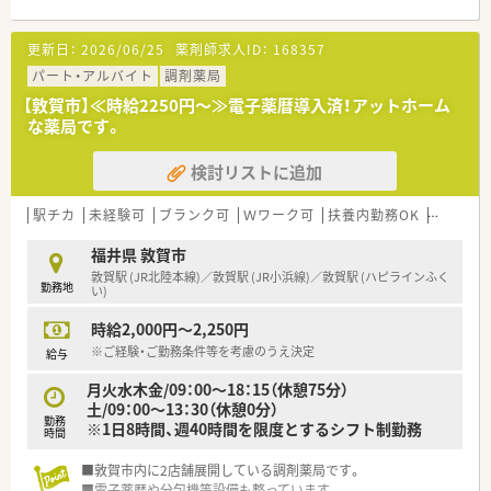
更新日：
2026/06/25
薬剤師求人ID：
168357
パート・アルバイト
調剤薬局
【敦賀市】≪時給2250円～≫電子薬暦導入済！アットホーム
な薬局です。
検討リストに追加
駅チカ
未経験可
ブランク可
Ｗワーク可
扶養内勤務OK
大手チェ
福井県 敦賀市
敦賀駅 (JR北陸本線)／敦賀駅 (JR小浜線)／敦賀駅 (ハピラインふく
勤務地
い)
時給2,000円～2,250円
※ご経験・ご勤務条件等を考慮のうえ決定
給与
月火水木金/09：00～18：15（休憩75分）
土/09：00～13：30（休憩0分）
勤務
※1日8時間、週40時間を限度とするシフト制勤務
時間
■敦賀市内に2店舗展開している調剤薬局です。
■電子薬暦や分包機等設備も整っています。