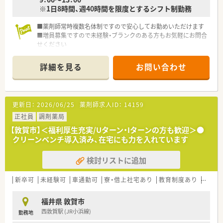
※1日8時間、週40時間を限度とするシフト制勤務
■薬剤師常時複数名体制ですので安心してお勤めいただけます
■増員募集ですので未経験・ブランクのある方もお気軽にお問合
せください
詳細を見る
お問い合わせ
更新日：
2026/06/25
薬剤師求人ID：
14159
正社員
調剤薬局
【敦賀市】＜福利厚生充実/Uターン・Iターンの方も歓迎＞●
クリーンベンチ導入済み、在宅にも力を入れています
検討リストに追加
新卒可
未経験可
車通勤可
寮・借上社宅あり
教育制度あり
シフト
福井県 敦賀市
西敦賀駅 (JR小浜線)
勤務地