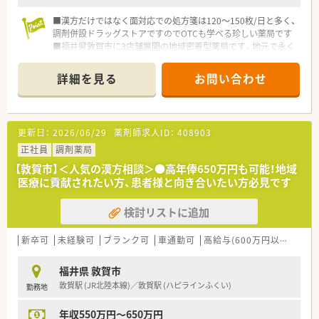
■漢方だけではなく面対応での処方箋は120～150枚/日と多く、
調剤併設ドラッグストアですのでOTCも学べる珍しい薬局です
■福井県敦賀市に3店舗展開の地域密着型薬局です。地元で永く
お勤めされたい方にもオススメ
詳細を見る
お問い合わせ
更新日：
2026/06/29
薬剤師求人ID：
408903
正社員
調剤薬局
【敦賀市】＜人気の漢方相談＞●高年俸650万円も可能！地域
医療に貢献されたい方、患者様と向き合いたい方必見です
検討リストに追加
新卒可
未経験可
ブランク可
車通勤可
高給与(600万円以上)
シ
福井県 敦賀市
敦賀駅 (JR北陸本線)／敦賀駅 (ハピラインふくい)
勤務地
年収550万円～650万円