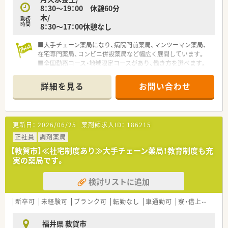
8：30～19：00 休憩60分
木/
勤務
時間
8：30～17：00休憩なし
■大手チェーン薬局になり、病院門前薬局、マンツーマン薬局、
在宅専門薬局、コンビニ併設薬局など幅広く展開しています。
■全国勤務コース・地域限定コースがあり、働き方を選べます。
■階層ごとの研修制度もあり、質の高い薬剤師の育成にも力を入
れています。
詳細を見る
お問い合わせ
更新日：
2026/06/25
薬剤師求人ID：
186215
正社員
調剤薬局
【敦賀市】≪社宅制度あり≫大手チェーン薬局！教育制度も充
実の薬局です。
検討リストに追加
新卒可
未経験可
ブランク可
転勤なし
車通勤可
寮・借上社宅あり
福井県 敦賀市