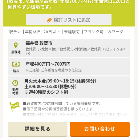
【敦賀市】≪駅前≫高年収・年収700万円も！年間休日120日と
働きやすい環境です。
検討リストに追加
駅チカ
年間休日120日以上
未経験可
ブランク可
Ｗワーク可
車
福井県 敦賀市
敦賀駅 (JR北陸本線)／敦賀駅 (JR小浜線)／敦賀駅 (ハピラインふく
勤務地
い)
年収400万円～700万円
※ご経験・ご年齢等を考慮のうえ決定
給与
月火水木金/09:00～18:15（休憩60分）
土/09:00～13:30（休憩0分）
勤務
※週40時間のシフト制
時間
■敦賀市内に2店舗展開している調剤薬局です。
■電子薬暦や分包機等設備も整っています。
■年間休日も120日とお休み多く、メリハリをつけてお仕事いた
だけます。
詳細を見る
お問い合わせ