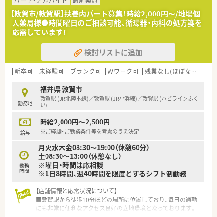
い信頼を得ている非常に安定した老舗の企業です。
パート・アルバイト
調剤薬局
■代表ご自身も現場に入り気さくにコミュニケーションを取る
【敦賀市/敦賀駅】扶養内パート募集！時給2,000円～/地場個
ため、風通しが良く働きやすい社風が特徴です。
人薬局様●時間曜日のご相談可能、循環器・内科の処方箋を
■地域貢献を最優先に考えて採算度外視の設備投資を行うなど、
応需しています！
患者様第一の姿勢を貫いている法人となります。
検討リストに追加
【職場環境と雰囲気】
■幅広い年代のスタッフが在籍しており、互いに協力し合いなが
ら和やかな雰囲気の中で日々の業務を行っています。
新卒可
未経験可
ブランク可
Ｗワーク可
残業なし(ほぼなし含む)
■薬剤師と事務員がしっかりと連携を取り合っており、業務の負
担を軽減できるサポート体制が構築されています。
福井県 敦賀市
■充実した設備環境の中で業務を進めることができ、患者様への
敦賀駅 (JR北陸本線)／敦賀駅 (JR小浜線)／敦賀駅 (ハピラインふく
勤務地
より良いサービス提供に集中できる職場環境です。
い)
時給2,000円～2,500円
※ご経験・ご勤務条件等を考慮のうえ決定
給与
月火水木金08:30～19:00（休憩60分）
土08:30～13:00（休憩なし）
※曜日・時間は応相談
勤務
時間
※1日8時間、週40時間を限度とするシフト制勤務
【店舗情報と応需状況について】
■敦賀駅から徒歩10分ほどの場所に位置しており、毎日の通勤
にも非常に便利なアクセス良好の立地環境となっております。