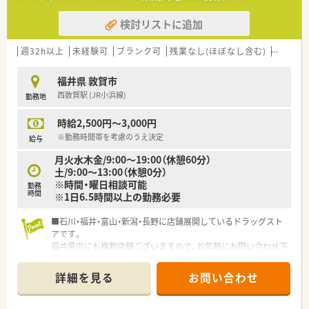
検討リストに追加
週32h以上
未経験可
ブランク可
残業なし(ほぼなし含む)
車通勤
福井県 敦賀市
西敦賀駅 (JR小浜線)
勤務地
時給2,500円～3,000円
※勤務時間帯を考慮のうえ決定
給与
月火水木金/9:00～19:00（休憩60分）
土/9:00～13:00（休憩0分）
※時間・曜日相談可能
勤務
時間
※1日6.5時間以上の勤務必要
■石川・福井・富山・新潟・長野に店舗展開しているドラッグスト
アです。
福井県内にも複数店舗ございますので、お気軽にお問い合わせ下
さい。
■株式上場も行っており、教育制度・福利厚生も整っています。
詳細を見る
お問い合わせ