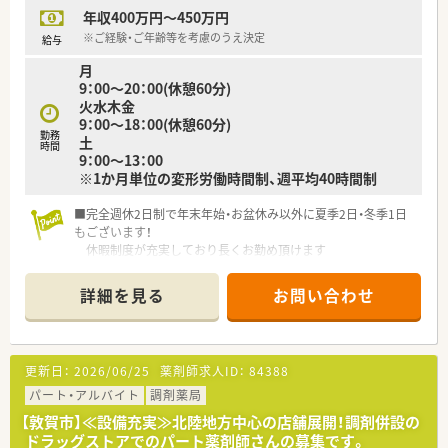
年収400万円～450万円
※ご経験・ご年齢等を考慮のうえ決定
給与
月
9：00～20：00(休憩60分)
火水木金
9：00～18：00(休憩60分)
勤務
土
時間
9：00～13：00
※1か月単位の変形労働時間制、週平均40時間制
■完全週休2日制で年末年始・お盆休み以外に夏季2日・冬季1日
もございます！
休暇制度が充実しており長くお勤め頂けます
■通勤困難な方には社宅制度もございます！
遠方からの方やUターン・Iターン希望の方もお気軽にお問い合
詳細を見る
お問い合わせ
わせください
更新日：
2026/06/25
薬剤師求人ID：
84388
パート・アルバイト
調剤薬局
【敦賀市】≪設備充実≫北陸地方中心の店舗展開！調剤併設の
ドラッグストアでのパート薬剤師さんの募集です。