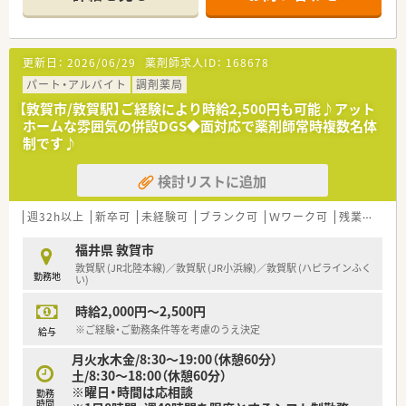
■精神科や内科から外科や救急科まで多岐にわたる処方箋を経
■在宅業務において地域の多職種と円滑なコミュニケーション
験できるため薬剤師としての対応力が身につきます。
を図り、地域医療のネットワーク構築に貢献している方がいま
す。
【法人特徴について】
更新日：
2026/06/29
薬剤師求人ID：
168678
■創業から80年以上という長い歴史を持ち、地域の方々から厚
い信頼を得ている非常に安定した老舗の企業です。
パート・アルバイト
調剤薬局
■代表ご自身も現場に入り気さくにコミュニケーションを取る
【敦賀市/敦賀駅】ご経験により時給2,500円も可能♪アット
ため、風通しが良く働きやすい社風が特徴です。
ホームな雰囲気の併設DGS◆面対応で薬剤師常時複数名体
■地域貢献を最優先に考えて採算度外視の設備投資を行うなど、
制です♪
患者様第一の姿勢を貫いている法人となります。
検討リストに追加
【職場環境と雰囲気】
■幅広い年代のスタッフが在籍しており、互いに協力し合いなが
ら和やかな雰囲気の中で日々の業務を行っています。
週32h以上
新卒可
未経験可
ブランク可
Ｗワーク可
残業なし(ほぼなし含む)
■薬剤師と事務員がしっかりと連携を取り合っており、業務の負
担を軽減できるサポート体制が構築されています。
福井県 敦賀市
■充実した設備環境の中で業務を進めることができ、患者様への
敦賀駅 (JR北陸本線)／敦賀駅 (JR小浜線)／敦賀駅 (ハピラインふく
勤務地
より良いサービス提供に集中できる職場環境です。
い)
時給2,000円～2,500円
※ご経験・ご勤務条件等を考慮のうえ決定
給与
月火水木金/8:30～19:00（休憩60分）
土/8:30～18:00（休憩60分）
※曜日・時間は応相談
勤務
時間