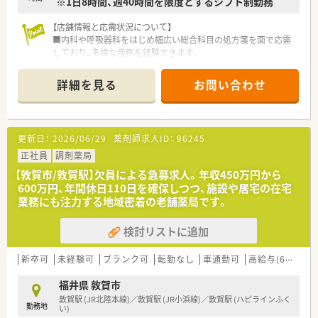
※1日8時間、週40時間を限度とするシフト制勤務
【店舗情報と応需状況について】
■内科や呼吸器科をはじめ幅広い総合科目の処方箋を面で応需
しており、多様な症例を経験できます。
■居宅や施設への在宅業務にも積極的に注力しており、これから
の時代に求められるスキルが身につきます。
詳細を見る
お問い合わせ
■敦賀駅からお車で10分ほどの立地であり、マイカー通勤が可
能なので毎日の通勤も非常にスムーズです。
【法人特徴について】
更新日：
2026/06/29
薬剤師求人ID：
96245
■創業80年を迎える地域密着型の老舗薬局であり、気さくな代
表のもとアットホームな雰囲気で運営されています。
正社員
調剤薬局
■地域への貢献を最優先に考えており、採算を度外視して無菌調
【敦賀市/敦賀駅】欠員による急募求人。年収450万円から
剤室やドライブスルーを開局するほどの情熱があります。
600万円、年間休日110日を確保しつつ、施設や居宅の在宅
■一般医薬品や健康食品から介護用品まで幅広く取り扱ってお
業務にも注力する地域密着の老舗薬局です。
り、未病への取り組みを深く学べる環境が整っています。
検討リストに追加
【職場環境と雰囲気】
■代表自らが現場に入ってスタッフと共に働いており、意見や提
案を言いやすい風通しの良い職場環境が自慢です。
新卒可
未経験可
ブランク可
転勤なし
車通勤可
高給与(600万円以上)
■管理栄養士や登録販売者などの多職種が在籍しているため、専
門知識を共有しながらチーム医療を実践できます。
福井県 敦賀市
■店舗の2階には専用の研修室が設けられており、スタッフが自
敦賀駅 (JR北陸本線)／敦賀駅 (JR小浜線)／敦賀駅 (ハピラインふく
勤務地
発的に学び合う前向きで明るい雰囲気が漂っています。
い)