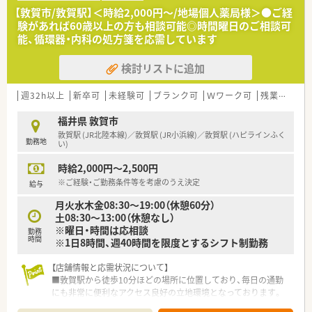
■西敦賀駅から車で7分ほどの場所に位置しており、日曜日や祝
【敦賀市/敦賀駅】＜時給2,000円～/地場個人薬局様＞●ご経
日も開局している地域密着型の調剤薬局です。
験があれば60歳以上の方も相談可能◎時間曜日のご相談可
能、循環器・内科の処方箋を応需しています
【法人特徴について】
■敦賀市内に3店舗を展開しており、代表は現場の最前線で漢方
検討リストに追加
相談などを行っている40代の薬剤師です。
■漢方薬それぞれの特徴や働きを理解して使い分けることを大
切にしており、深い知識を学べる法人です。
週32h以上
新卒可
未経験可
ブランク可
Ｗワーク可
残業なし(ほぼなし含む)
■患者様自身で煎じる方針を取り、薬局内では刻み作業を減らし
て相談対応に時間をかける方針を持っています。
福井県 敦賀市
敦賀駅 (JR北陸本線)／敦賀駅 (JR小浜線)／敦賀駅 (ハピラインふく
勤務地
【こんな方にオススメ】
い)
■西洋医学の処方箋調剤だけでなく、東洋医学に基づく漢方の知
時給2,000円～2,500円
識を基礎からしっかりと学びたい方に最適です。
■日々の処方箋枚数が多く、面対応で様々な科目の処方に触れる
※ご経験・ご勤務条件等を考慮のうえ決定
給与
ことができるため、幅広い経験を積むことができます。
月火水木金08:30～19:00（休憩60分）
■最新の調剤機器や監査システムが整った環境で、安全かつスム
土08:30～13:00（休憩なし）
ーズに業務を行いたい方におすすめの求人です。
※曜日・時間は応相談
勤務
時間
※1日8時間、週40時間を限度とするシフト制勤務
【店舗情報と応需状況について】
■敦賀駅から徒歩10分ほどの場所に位置しており、毎日の通勤
にも非常に便利なアクセス良好の立地環境となっております。
■近隣のクリニックから眼科や耳鼻科などの処方箋を中心に、1