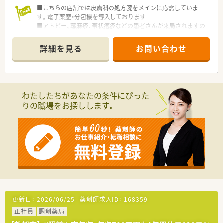
■こちらの店舗では皮膚科の処方箋をメインに応需していま
す。電子薬歴・分包機を導入しております
■アトピー、蕁麻疹、帯状疱疹などの患者さんが来局されますの
で皮膚科領域をしっかり勉強されたい方にもオススメです
■社内研修、薬剤師会勉強会、調剤報酬研修会など教育・勉強会
詳細を見る
お問い合わせ
も多数開催されております！学びたい方必見◎
■借り上げ社宅制度や退職金制度、育児休業制度もございますの
でママさん薬剤師や福井県のIターン・Uターン就職をお考えの方
にもオススメです
わたしたちがあなたの条件にぴった
りの職場をお探しします。
更新日：
2026/06/25
薬剤師求人ID：
168359
正社員
調剤薬局