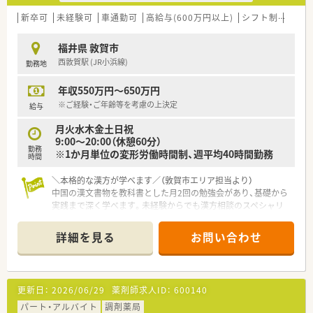
【職場環境と雰囲気】
■代表自らが現場に入ってスタッフと共に働いており、意見や提
新卒可
未経験可
車通勤可
高給与(600万円以上)
シフト制
大手
案を言いやすい風通しの良い職場環境が自慢です。
■管理栄養士や登録販売者などの多職種が在籍しているため、専
福井県 敦賀市
門知識を共有しながらチーム医療を実践できます。
西敦賀駅 (JR小浜線)
勤務地
■店舗の2階には専用の研修室が設けられており、スタッフが自
発的に学び合う前向きで明るい雰囲気が漂っています。
年収550万円～650万円
※ご経験・ご年齢等を考慮の上決定
給与
月火水木金土日祝
9:00～20:00（休憩60分）
勤務
※1か月単位の変形労働時間制、週平均40時間勤務
時間
＼本格的な漢方が学べます／（敦賀市エリア担当より）
中国の漢文書物を教科書とした月2回の勉強会があり、基礎から
実践まで深く学べます。未経験からでも漢方相談のスペシャリ
ストを目指せる環境です。
＊------------------------------------------＊
詳細を見る
お問い合わせ
【店舗情報と応需状況について】
■1日に120枚から150枚の幅広い処方箋を面対応で応需し、繁
忙期には200枚ほどになることもあります。
更新日：
2026/06/29
薬剤師求人ID：
600140
■調剤業務が約8割、漢方相談が約2割の割合となっており、漢方
相談は事前予約制でじっくり対応しています。
パート・アルバイト
調剤薬局