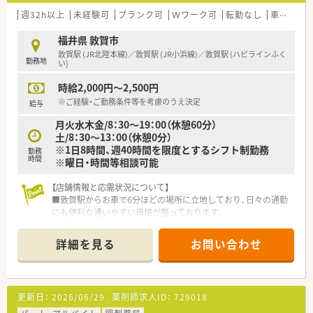
週32h以上
未経験可
ブランク可
Ｗワーク可
転勤なし
車通勤可
福井県 敦賀市
敦賀駅 (JR北陸本線)／敦賀駅 (JR小浜線)／敦賀駅 (ハピラインふく
勤務地
い)
時給2,000円～2,500円
※ご経験・ご勤務条件等を考慮のうえ決定
給与
月火水木金/8：30～19：00（休憩60分）
土/8：30～13：00（休憩0分）
※1日8時間、週40時間を限度とするシフト制勤務
勤務
時間
※曜日・時間等相談可能
【店舗情報と応需状況について】
■敦賀駅からお車で6分ほどの場所に立地しており、日々の通勤
にも便利な通いやすい環境が整っております。
■近隣の医療機関から総合科目の処方箋を1日あたり70枚から
80枚ほど幅広く応需し地域医療に貢献しています。
詳細を見る
お問い合わせ
■精神科や内科から外科や救急科まで多岐にわたる処方箋を経
験できるため薬剤師としての対応力が身につきます。
【法人特徴について】
更新日：
2026/06/29
薬剤師求人ID：
729018
■創業から80年以上という長い歴史を持ち、地域の方々から厚