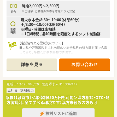
時給2,000円～2,500円
※ご経験・ご勤務条件等を考慮のうえ決定
給与
月火水木金/8:30～19:00（休憩60分）
土/8:30～18:00（休憩60分）
※曜日・時間は応相談
勤務
時間
※1日8時間、週40時間を限度とするシフト制勤務
【店舗情報と応需状況について】
■内科や呼吸器科をはじめ幅広い総合科目の処方箋を面で応需
しており、多様な症例を経験できます。
■居宅や施設への在宅業務にも積極的に注力しており、これから
の時代に求められるスキルが身につきます。
詳細を見る
お問い合わせ
■敦賀駅からお車で10分ほどの立地であり、マイカー通勤が可
能なので毎日の通勤も非常にスムーズです。
【法人特徴について】
更新日：
2026/06/29
薬剤師求人ID：
336977
■創業80年を迎える地域密着型の老舗薬局であり、気さくな代
表のもとアットホームな雰囲気で運営されています。
正社員
調剤薬局
■地域への貢献を最優先に考えており、採算を度外視して無菌調
急募！【敦賀市】＜年俸制650万円も可能＞漢方相談・OTC・処
剤室やドライブスルーを開局するほどの情熱があります。
方箋調剤、全て学べる環境です！漢方未経験の方も可
■一般医薬品や健康食品から介護用品まで幅広く取り扱ってお
り、未病への取り組みを深く学べる環境が整っています。
検討リストに追加