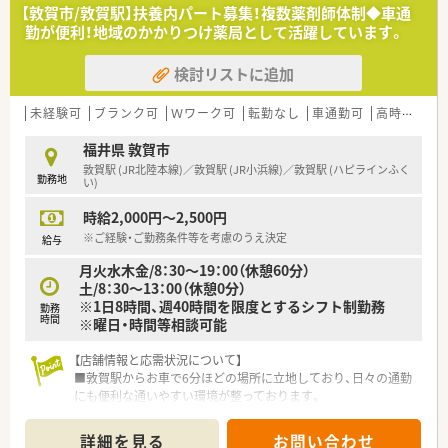
科目を応需し、居宅への在宅医療にも対応しております。
【敦賀市/敦賀駅】扶養内パート募集！複数薬剤師体制◆車通
勤が便利！地域のかかりつけ薬局として活躍しています。
【法人特徴について】
■福井県敦賀市内に4店舗を展開し、創業から80年という長い歴
検討リストに追加
史を持ち地域住民から厚い信頼を得ている老舗企業です。
■代表ご自身も現場に入って気さくにコミュニケーションを取
られているため、風通しが良く非常に働きやすい社風です。
未経験可
ブランク可
Ｗワーク可
転勤なし
車通勤可
高時給(2,500円以上)
■地域への貢献を最優先に考えて採算度外視の設備投資を行う
など、常に患者様第一の姿勢を貫いている温かい法人です。
福井県 敦賀市
敦賀駅 (JR北陸本線)／敦賀駅 (JR小浜線)／敦賀駅 (ハピラインふく
勤務地
【職場環境と雰囲気】
い)
■薬剤師と数名の事務スタッフが在籍しており、互いに協力し合
時給2,000円～2,500円
いながら和やかな雰囲気の中で日々の業務を行っています。
■薬剤師と事務員がしっかりと連携を取り合っており、業務の負
※ご経験・ご勤務条件等を考慮のうえ決定
給与
担を軽減できるサポート体制が構築されている職場です。
月火水木金/8：30～19：00（休憩60分）
■充実した設備環境の中で落ち着いて業務を進めることができ、
土/8：30～13：00（休憩0分）
患者様へのより良いサービス提供に集中できる環境です。
※1日8時間、週40時間を限度とするシフト制勤務
勤務
時間
※曜日・時間等相談可能
【こんな方が活躍中】
■これまでに培ってきた調剤経験を活かして、面対応による幅広
【店舗情報と応需状況について】
い診療科目の処方箋に柔軟に対応している方が活躍していま
■敦賀駅からお車で6分ほどの場所に立地しており、日々の通勤
す。
にも便利な通いやすい環境が整っております。
■患者様の健康相談に対して親身になって寄り添い、丁寧でわか
■近隣の医療機関から総合科目の処方箋を1日あたり70枚から
りやすい服薬指導を日々実践している方が高く評価されていま
80枚ほど幅広く応需し地域医療に貢献しています。
す。
詳細を見る
お問い合わせ