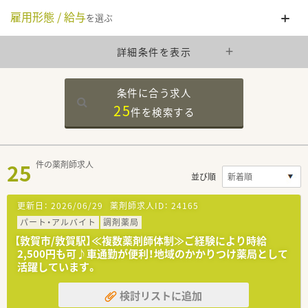
雇用形態 / 給与
を選ぶ
詳細条件を表示
条件に合う求人
25
件を
検索する
25
件の薬剤師求人
並び順
更新日：
2026/06/29
薬剤師求人ID：
24165
パート・アルバイト
調剤薬局
【敦賀市/敦賀駅】≪複数薬剤師体制≫ご経験により時給
2,500円も可♪車通勤が便利！地域のかかりつけ薬局として
活躍しています。
検討リストに追加