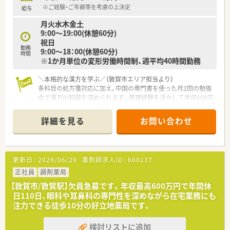
※ご経験・ご年齢等を考慮の上決定
給与
月火水木金土
9:00～19:00(休憩60分)
祝日
勤務
9:00～18：00(休憩60分)
時間
※1か月単位の変形労働時間制、週平均40時間勤務
＼本格的な漢方を学ぶ／（敦賀市エリア担当より）
多科目の処方箋対応に加え、中国の専門書を使った月2回の勉強
会で漢方の知識を深められます。管理経験を活かして年収650万
円を目指せるのも魅力です。
＊------------------------------------------＊
詳細を見る
お問い合わせ
【店舗情報と応需状況について】
■敦賀駅から車で8分ほどの立地にあり、多科目の処方箋を1日
50枚から70枚ほど応需している調剤薬局です。
更新日：
2026/06/29
薬剤師求人ID：
600137
■整形外科や内科をはじめ多岐にわたる医療機関の処方箋を面
で受け付けており、幅広い知識を習得できます。
正社員
調剤薬局
■かかりつけ薬剤師の取得や老健施設への配達業務も行ってお
【敦賀市/敦賀駅】欠員急募です。年収最高600万円で年間休
り、地域医療に深く貢献できるやりがいがあります。
日110日、眼科や耳鼻科の専門性を深めながら在宅業務にも
注力できる徒歩10分の好立地薬局です。
【法人特徴について】
■敦賀市内に3つの店舗を展開している地域密着型の老舗調剤薬
検討リストに追加
局で、漢方相談をメイン事業として展開しています。