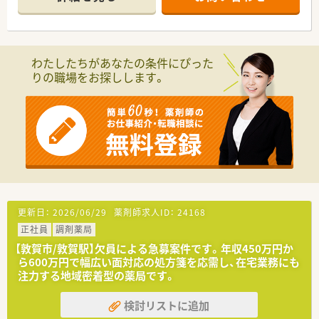
■患者様の健康相談に対して親身になって寄り添い、丁寧でわか
■内科や外科から眼科や皮膚科など非常に多岐にわたる幅広い
りやすい服薬指導を日々実践している方が高く評価されていま
科目を応需し、居宅への在宅医療にも対応しております。
す。
■在宅業務において地域の多職種と円滑なコミュニケーション
【法人特徴について】
を図り、地域医療のネットワーク構築に貢献している方がいま
■福井県敦賀市内に4店舗を展開し、創業から80年という長い歴
わたしたちがあなたの条件にぴった
す。
史を持ち地域住民から厚い信頼を得ている老舗企業です。
りの職場をお探しします。
■代表ご自身も現場に入って気さくにコミュニケーションを取
られているため、風通しが良く非常に働きやすい社風です。
■地域への貢献を最優先に考えて採算度外視の設備投資を行う
など、常に患者様第一の姿勢を貫いている温かい法人です。
【職場環境と雰囲気】
■薬剤師と数名の事務スタッフが在籍しており、互いに協力し合
いながら和やかな雰囲気の中で日々の業務を行っています。
■薬剤師と事務員がしっかりと連携を取り合っており、業務の負
担を軽減できるサポート体制が構築されている職場です。
■充実した設備環境の中で落ち着いて業務を進めることができ、
更新日：
2026/06/29
薬剤師求人ID：
24168
患者様へのより良いサービス提供に集中できる環境です。
正社員
調剤薬局
【敦賀市/敦賀駅】欠員による急募案件です。年収450万円か
ら600万円で幅広い面対応の処方箋を応需し、在宅業務にも
注力する地域密着型の薬局です。
検討リストに追加