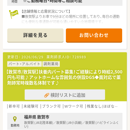
※ご勤務曜日・時間等ご相談可能
時間
【店舗情報と応需状況について】
■敦賀駅よりお車で9分ほどの場所に位置しており、毎日の通勤
にも便利な車通勤が可能な通いやすい立地環境です。
■近隣の医療機関を中心に面対応で1日あたり30枚から40枚の
処方箋を応需しており、落ち着いて業務に取り組めます。
詳細を見る
お問い合わせ
■内科や外科から眼科や皮膚科など非常に多岐にわたる幅広い
科目を応需し、居宅への在宅医療にも対応しております。
【法人特徴について】
更新日：
2026/06/29
薬剤師求人ID：
728989
■福井県敦賀市内に4店舗を展開し、創業から80年という長い歴
史を持ち地域住民から厚い信頼を得ている老舗企業です。
パート・アルバイト
調剤薬局
■代表ご自身も現場に入って気さくにコミュニケーションを取
【敦賀市/敦賀駅】扶養内パート募集！ご経験により時給2,500
られているため、風通しが良く非常に働きやすい社風です。
円も可能♪アットホームな雰囲気の併設DGS◆面対応で薬
■地域への貢献を最優先に考えて採算度外視の設備投資を行う
剤師常時複数名体制です♪
など、常に患者様第一の姿勢を貫いている温かい法人です。
検討リストに追加
【職場環境と雰囲気】
■薬剤師と数名の事務スタッフが在籍しており、互いに協力し合
いながら和やかな雰囲気の中で日々の業務を行っています。
新卒可
未経験可
ブランク可
Ｗワーク可
残業なし(ほぼなし含む)
■薬剤師と事務員がしっかりと連携を取り合っており、業務の負
担を軽減できるサポート体制が構築されている職場です。
福井県 敦賀市
■充実した設備環境の中で落ち着いて業務を進めることができ、
敦賀駅 (JR北陸本線)／敦賀駅 (JR小浜線)／敦賀駅 (ハピラインふく
勤務地
患者様へのより良いサービス提供に集中できる環境です。
い)