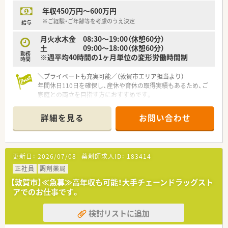
年収450万円～600万円
※ご経験・ご年齢等を考慮のうえ決定
給与
月火水木金 08:30～19:00（休憩60分）
土 09:00～18:00（休憩60分）
勤務
※週平均40時間の1ヶ月単位の変形労働時間制
時間
＼プライベートも充実可能／（敦賀市エリア担当より）
年間休日110日を確保し、産休や育休の取得実績もあるため、ご
家庭との両立を目指す方におすすめです。
【店舗情報と応需状況について】
詳細を見る
お問い合わせ
■内科や呼吸器科をはじめ幅広い総合科目の処方箋を面で応需
しており、多様な症例を経験できます。
■居宅や施設への在宅業務にも積極的に注力しており、これから
の時代に求められるスキルが身につきます。
更新日：
2026/07/08
薬剤師求人ID：
183414
■敦賀駅からお車で10分ほどの立地であり、マイカー通勤が可
能なので毎日の通勤も非常にスムーズです。
正社員
調剤薬局
【敦賀市】≪急募≫高年収も可能！大手チェーンドラッグスト
【法人特徴について】
アでのお仕事です。
■創業80年を迎える地域密着型の老舗薬局であり、気さくな代
表のもとアットホームな雰囲気で運営されています。
検討リストに追加
■地域への貢献を最優先に考えており、採算を度外視して無菌調
剤室やドライブスルーを開局するほどの情熱があります。