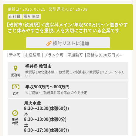
更新日：
2026/06/25
薬剤師求人ID：
29739
正社員
調剤薬局
【敦賀市/敦賀駅】＜皮膚科メイン/年収500万円～＞働きやす
さと休みやすさを重視、人を大切にされている企業です
検討リストに追加
新卒可
未経験可
ブランク可
車通勤可
高給与(600万円以上)
寮・
福井県 敦賀市
敦賀駅 (JR北陸本線)／敦賀駅 (JR小浜線)／敦賀駅 (ハピラインふく
勤務地
い)
年収500万円～600万円
※ご経験・ご勤務条件等を考慮のうえ決定
給与
月火水金
8:30～18:30(休憩60分)
木
8:30～13:00(休憩0分)
勤務
時間
土
8:30～17:30(休憩60分)