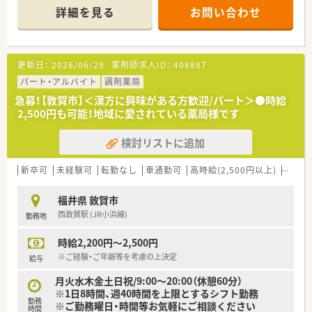
日あたり60枚から70枚ほど応需している調剤薬局です。
詳細を見る
お問い合わせ
■外来の調剤業務に加えて居宅や施設への在宅医療にもしっか
りと対応しており、地域に密着した医療サービスを提供します。
【法人特徴について】
更新日：
2026/06/29
薬剤師求人ID：
408887
■福井県敦賀市内に4店舗を展開し、創業から80年という長い歴
史を持ち地域住民から厚い信頼を得ている老舗の企業です。
パート・アルバイト
調剤薬局
■代表ご自身も現場に入って気さくにコミュニケーションを取
急募！【敦賀市】＜漢方に興味がある方歓迎/パート＞●時給
られているため、風通しが良く非常に働きやすい温かい社風で
2,500円も可能！地域に愛されている薬局様です
す。
■地域への貢献を最優先に考えて採算度外視の設備投資を行う
検討リストに追加
など、常に患者様第一の姿勢を貫いている魅力的な法人です。
【職場環境と雰囲気】
新卒可
未経験可
転勤なし
車通勤可
高時給(2,500円以上)
教育制
■正社員1名とパート10名が在籍し、日々2名から3名体制で互い
に協力し合いながら和やかな雰囲気の中で業務を行っていま
福井県 敦賀市
す。
西敦賀駅 (JR小浜線)
勤務地
■薬剤師と事務スタッフがしっかりと連携を取り合っており、業
務の負担を軽減できる充実したサポート体制が構築されていま
時給2,200円～2,500円
す。
■充実した設備環境の中で落ち着いて業務を進めることができ、
※ご経験・ご年齢等を考慮の上決定
給与
患者様へのより良いサービス提供に集中できる職場環境です。
月火水木金土日祝/9:00～20:00（休憩60分）
※1日8時間、週40時間を上限とするシフト勤務
勤務
※ご勤務曜日・時間等お気軽にご相談ください
時間