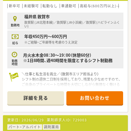
新卒可
未経験可
転勤なし
車通勤可
高給与(600万円以上)
シフ
福井県 敦賀市
敦賀駅 (JR北陸本線)／敦賀駅 (JR小浜線)／敦賀駅 (ハピラインふく
勤務地
い)
年収450万円～600万円
※ご経験・ご年齢等を考慮のうえ決定
給与
月火水木金08：30～19：00（休憩60分）
※1日8時間、週40時間を限度とするシフト制勤務
勤務
時間
＼仕事と私生活を両立／（敦賀市エリア担当より）
シフト制の週休二日制を採用しており、残業も少なめですので、
ご自身のプライベートな時間を大切にしながら無理なく働ける
環境が整っています。
詳細を見る
お問い合わせ
【店舗情報と応需状況について】
■敦賀駅よりお車で9分ほどの場所に位置しており、毎日の通勤
にも便利な車通勤が可能な通いやすい立地環境です。
■近隣の医療機関を中心に面対応で1日あたり30枚から40枚の
更新日：
2026/06/29
薬剤師求人ID：
729003
処方箋を応需しており、落ち着いて業務に取り組めます。
■内科や外科から眼科や皮膚科など非常に多岐にわたる幅広い
パート・アルバイト
調剤薬局