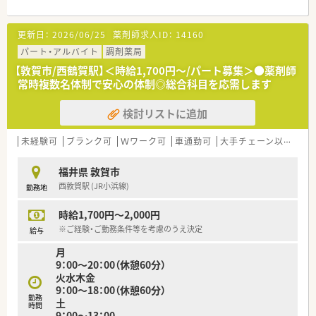
更新日：
2026/06/25
薬剤師求人ID：
14160
パート・アルバイト
調剤薬局
【敦賀市/西鶴賀駅】＜時給1,700円～/パート募集＞●薬剤師
常時複数名体制で安心の体制◎総合科目を応需します
検討リストに追加
未経験可
ブランク可
Ｗワーク可
車通勤可
大手チェーン以外
在
福井県 敦賀市
西敦賀駅 (JR小浜線)
勤務地
時給1,700円～2,000円
※ご経験・ご勤務条件等を考慮のうえ決定
給与
月
9：00～20：00（休憩60分）
火水木金
9：00～18：00（休憩60分）
勤務
土
時間
9：00～13：00