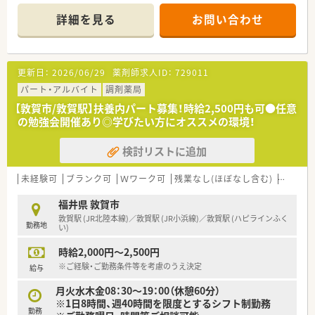
■近隣のクリニックから眼科や耳鼻科などの処方箋を中心に、1
日あたり60枚から70枚ほど応需している調剤薬局です。
詳細を見る
お問い合わせ
■外来の調剤業務に加えて居宅や施設への在宅医療にもしっか
りと対応しており、地域に密着した医療サービスを提供します。
【法人特徴について】
更新日：
2026/06/29
薬剤師求人ID：
729011
■福井県敦賀市内に4店舗を展開し、創業から80年という長い歴
史を持ち地域住民から厚い信頼を得ている老舗の企業です。
パート・アルバイト
調剤薬局
■代表ご自身も現場に入って気さくにコミュニケーションを取
【敦賀市/敦賀駅】扶養内パート募集！時給2,500円も可●任意
られているため、風通しが良く非常に働きやすい温かい社風で
の勉強会開催あり◎学びたい方にオススメの環境！
す。
■地域への貢献を最優先に考えて採算度外視の設備投資を行う
検討リストに追加
など、常に患者様第一の姿勢を貫いている魅力的な法人です。
【職場環境と雰囲気】
未経験可
ブランク可
Ｗワーク可
残業なし(ほぼなし含む)
転勤な
■正社員1名とパート10名が在籍し、日々2名から3名体制で互い
に協力し合いながら和やかな雰囲気の中で業務を行っていま
福井県 敦賀市
す。
敦賀駅 (JR北陸本線)／敦賀駅 (JR小浜線)／敦賀駅 (ハピラインふく
勤務地
■薬剤師と事務スタッフがしっかりと連携を取り合っており、業
い)
務の負担を軽減できる充実したサポート体制が構築されていま
時給2,000円～2,500円
す。
■充実した設備環境の中で落ち着いて業務を進めることができ、
※ご経験・ご勤務条件等を考慮のうえ決定
給与
患者様へのより良いサービス提供に集中できる職場環境です。
月火水木金08：30～19：00（休憩60分）
※1日8時間、週40時間を限度とするシフト制勤務
勤務