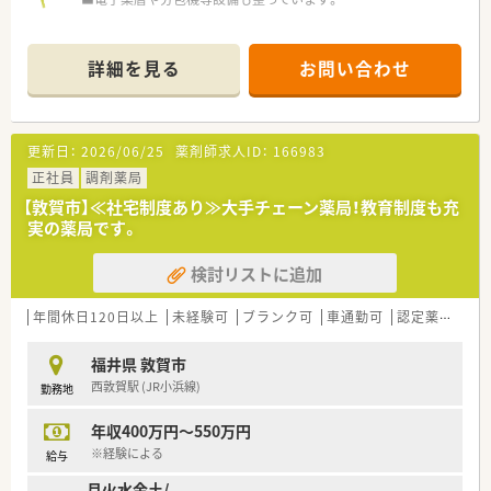
詳細を見る
お問い合わせ
更新日：
2026/06/25
薬剤師求人ID：
166983
正社員
調剤薬局
【敦賀市】≪社宅制度あり≫大手チェーン薬局！教育制度も充
実の薬局です。
検討リストに追加
年間休日120日以上
未経験可
ブランク可
車通勤可
認定薬剤師取得支援あり
福井県 敦賀市
西敦賀駅 (JR小浜線)
勤務地
年収400万円～550万円
※経験による
給与
月火水金土/