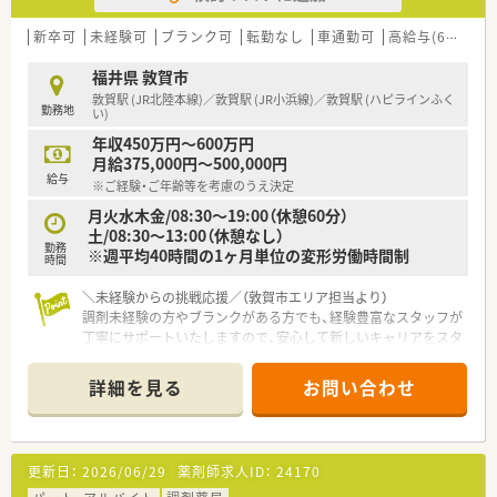
■40代前半の代表自らが現場の最前線に立って勤務しており、
患者様への投薬指導を非常に大切に考えています。
新卒可
未経験可
ブランク可
転勤なし
車通勤可
高給与(600万円以上)
■設備投資にも積極的で、自動分包機や散剤機械などが揃った大
変広い調剤室を完備している法人の店舗です。
福井県 敦賀市
敦賀駅 (JR北陸本線)／敦賀駅 (JR小浜線)／敦賀駅 (ハピラインふく
勤務地
【こんな取り組みをしています】
い)
■煎じ薬については患者様ご自身で煎じていただき、刻みも既製
年収450万円～600万円
品を活用することで相談時間を確保しています。
月給375,000円～500,000円
■漢方薬一つひとつの特徴や働きをきちんと理解して使い分け
給与
※ご経験・ご年齢等を考慮のうえ決定
ることを重視し、丁寧な服薬指導を実施しています。
■投薬業務にしっかりと時間をかけてほしいという代表の思い
月火水木金/08:30～19:00（休憩60分）
から、最新の調剤機器を導入して効率化を図っています。
土/08:30～13:00（休憩なし）
勤務
※週平均40時間の1ヶ月単位の変形労働時間制
時間
＼未経験からの挑戦応援／（敦賀市エリア担当より）
調剤未経験の方やブランクがある方でも、経験豊富なスタッフが
丁寧にサポートいたしますので、安心して新しいキャリアをスタ
ートできる温かい環境が整っています。
詳細を見る
お問い合わせ
【店舗情報と応需状況について】
■敦賀駅から徒歩10分ほどの場所に位置しており、毎日の通勤
にも非常に便利なアクセス良好の立地環境となっております。
■近隣のクリニックから眼科や耳鼻科などの処方箋を中心に、1
更新日：
2026/06/29
薬剤師求人ID：
24170
日あたり60枚から70枚ほど応需している調剤薬局です。