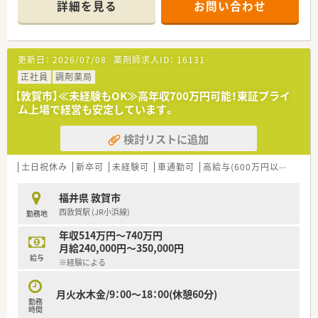
詳細を見る
お問い合わせ
■精神科や内科から外科や救急科まで多岐にわたる処方箋を経
験できるため薬剤師としての対応力が身につきます。
【法人特徴について】
更新日：
2026/07/08
薬剤師求人ID：
16131
■創業から80年以上という長い歴史を持ち、地域の方々から厚
い信頼を得ている非常に安定した老舗の企業です。
正社員
調剤薬局
■代表ご自身も現場に入り気さくにコミュニケーションを取る
【敦賀市】≪未経験もOK≫高年収700万円可能！東証プライ
ため、風通しが良く働きやすい社風が特徴です。
ム上場で経営も安定しています。
■地域貢献を最優先に考えて採算度外視の設備投資を行うなど、
患者様第一の姿勢を貫いている法人となります。
検討リストに追加
【職場環境と雰囲気】
■幅広い年代のスタッフが在籍しており、互いに協力し合いなが
土日祝休み
新卒可
未経験可
車通勤可
高給与(600万円以上)
住宅
ら和やかな雰囲気の中で日々の業務を行っています。
■薬剤師と事務員がしっかりと連携を取り合っており、業務の負
福井県 敦賀市
担を軽減できるサポート体制が構築されています。
西敦賀駅 (JR小浜線)
勤務地
■充実した設備環境の中で業務を進めることができ、患者様への
より良いサービス提供に集中できる職場環境です。
年収514万円～740万円
月給240,000円～350,000円
給与
※経験による
月火水木金/9：00～18：00(休憩60分)
勤務
時間