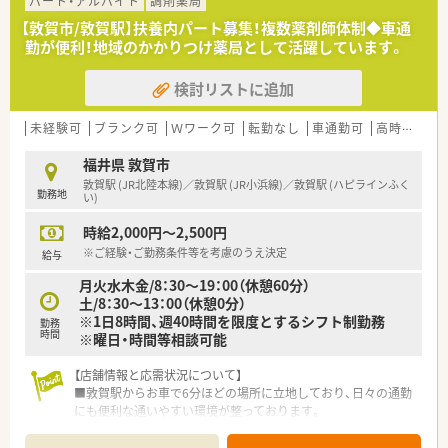
い信頼を得ている非常に安定した老舗の企業です。
パート・アルバイト
調剤薬局
■代表ご自身も現場に入り気さくにコミュニケーションを取る
【敦賀市/敦賀駅】扶養内パート募集！複数薬剤師体制◆車通
ため、風通しが良く働きやすい社風が特徴です。
勤が便利！地域のかかりつけ薬局として活躍しています。
■地域貢献を最優先に考えて採算度外視の設備投資を行うなど、
患者様第一の姿勢を貫いている法人となります。
検討リストに追加
【職場環境と雰囲気】
■幅広い年代のスタッフが在籍しており、互いに協力し合いなが
未経験可
ブランク可
Ｗワーク可
転勤なし
車通勤可
高時給(2,500円以上)
ら和やかな雰囲気の中で日々の業務を行っています。
■薬剤師と事務員がしっかりと連携を取り合っており、業務の負
福井県 敦賀市
担を軽減できるサポート体制が構築されています。
敦賀駅 (JR北陸本線)／敦賀駅 (JR小浜線)／敦賀駅 (ハピラインふく
勤務地
■充実した設備環境の中で業務を進めることができ、患者様への
い)
より良いサービス提供に集中できる職場環境です。
時給2,000円～2,500円
※ご経験・ご勤務条件等を考慮のうえ決定
給与
月火水木金/8：30～19：00（休憩60分）
土/8：30～13：00（休憩0分）
※1日8時間、週40時間を限度とするシフト制勤務
勤務
時間
※曜日・時間等相談可能
【店舗情報と応需状況について】
■敦賀駅からお車で6分ほどの場所に立地しており、日々の通勤
にも便利な通いやすい環境が整っております。
■近隣の医療機関から総合科目の処方箋を1日あたり70枚から
80枚ほど幅広く応需し地域医療に貢献しています。