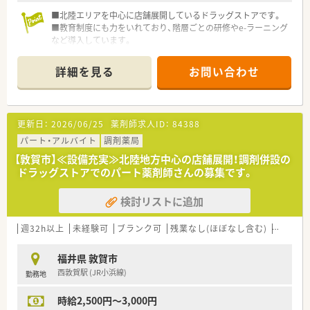
■北陸エリアを中心に店舗展開しているドラッグストアです。
■教育制度にも力をいれており、階層ごとの研修やe-ラーニング
など導入しています。
OTC・調剤とどちらも学んでいただけます。
詳細を見る
お問い合わせ
更新日：
2026/06/25
薬剤師求人ID：
84388
パート・アルバイト
調剤薬局
【敦賀市】≪設備充実≫北陸地方中心の店舗展開！調剤併設の
ドラッグストアでのパート薬剤師さんの募集です。
検討リストに追加
週32h以上
未経験可
ブランク可
残業なし(ほぼなし含む)
車通勤
福井県 敦賀市
西敦賀駅 (JR小浜線)
勤務地
時給2,500円～3,000円