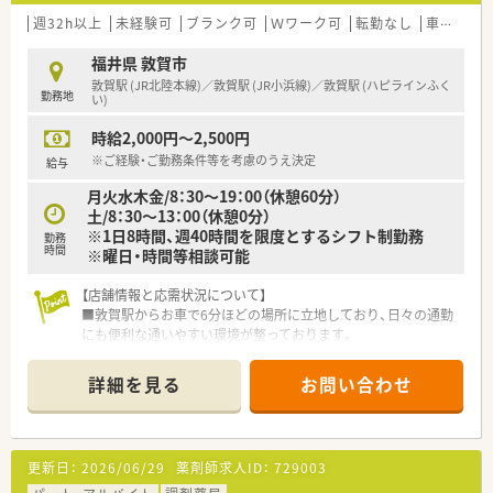
週32h以上
未経験可
ブランク可
Ｗワーク可
転勤なし
車通勤可
福井県 敦賀市
敦賀駅 (JR北陸本線)／敦賀駅 (JR小浜線)／敦賀駅 (ハピラインふく
勤務地
い)
時給2,000円～2,500円
※ご経験・ご勤務条件等を考慮のうえ決定
給与
月火水木金/8：30～19：00（休憩60分）
土/8：30～13：00（休憩0分）
※1日8時間、週40時間を限度とするシフト制勤務
勤務
時間
※曜日・時間等相談可能
【店舗情報と応需状況について】
■敦賀駅からお車で6分ほどの場所に立地しており、日々の通勤
にも便利な通いやすい環境が整っております。
■近隣の医療機関から総合科目の処方箋を1日あたり70枚から
80枚ほど幅広く応需し地域医療に貢献しています。
詳細を見る
お問い合わせ
■精神科や内科から外科や救急科まで多岐にわたる処方箋を経
験できるため薬剤師としての対応力が身につきます。
【法人特徴について】
更新日：
2026/06/29
薬剤師求人ID：
729003
■創業から80年以上という長い歴史を持ち、地域の方々から厚