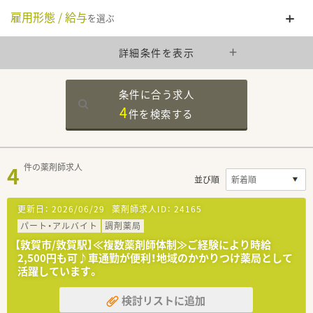
雇用形態 / 給与
を選ぶ
詳細条件を表示
条件に合う求人
4
件を
検索する
4
件の薬剤師求人
並び順
更新日：
2026/06/29
薬剤師求人ID：
24165
パート・アルバイト
調剤薬局
【敦賀市/敦賀駅】≪複数薬剤師体制≫ご経験により時給
2,500円も可♪車通勤が便利！地域のかかりつけ薬局として
活躍しています。
検討リストに追加