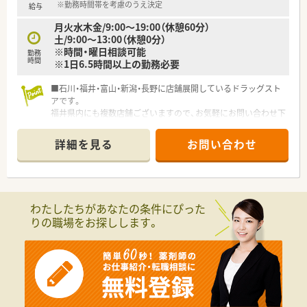
※勤務時間帯を考慮のうえ決定
給与
月火水木金/9:00～19:00（休憩60分）
土/9:00～13:00（休憩0分）
※時間・曜日相談可能
勤務
時間
※1日6.5時間以上の勤務必要
■石川・福井・富山・新潟・長野に店舗展開しているドラッグスト
アです。
福井県内にも複数店舗ございますので、お気軽にお問い合わせ下
さい。
■株式上場も行っており、教育制度・福利厚生も整っています。
詳細を見る
お問い合わせ
わたしたちがあなたの条件にぴった
りの職場をお探しします。