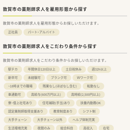
敦賀市の薬剤師求人を雇用形態から探す
敦賀市の薬剤師求人を雇用形態からお探しいただけます。
正社員
パート・アルバイト
敦賀市の薬剤師求人をこだわり条件から探す
敦賀市の薬剤師求人をこだわり条件からお探しいただけます。
駅チカ
年間休日120日以上
土日祝休み
週32h以上
新卒可
未経験可
ブランク可
Ｗワーク可
~18時までの職場
残業なし(ほぼなし含む)
転勤なし
車通勤可
高給与(600万円以上)
高時給(2,500円以上)
寮・借上社宅あり
住宅補助(手当)あり
扶養内勤務OK
認定薬剤師取得支援あり
教育制度あり
シフト制
大手チェーン
大手チェーン以外
ヘルプ体制充実
生活環境充実
夜間のみ
総合科目
高収入
在宅