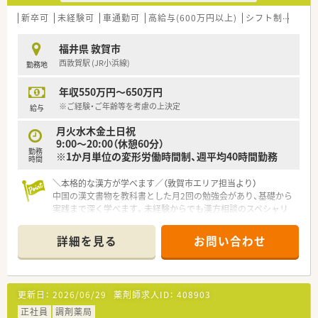
新卒可
未経験可
車通勤可
高給与(600万円以上)
シフト制
大手
福井県 敦賀市
西敦賀駅 (JR小浜線)
勤務地
年収550万円～650万円
※ご経験・ご年齢等を考慮の上決定
給与
月火水木金土日祝
9:00～20:00（休憩60分）
勤務
※1か月単位の変形労働時間制、週平均40時間勤務
時間
＼本格的な漢方が学べます／（敦賀市エリア担当より）
中国の漢文書物を教科書とした月2回の勉強会があり、基礎から
実践まで深く学べます。未経験からでも漢方相談のスペシャリ
ストを目指せる環境です。
＊------------------------------------------＊
詳細を見る
お問い合わせ
【店舗情報と応需状況について】
■1日に120枚から150枚の幅広い処方箋を面対応で応需し、繁
忙期には200枚ほどになることもあります。
更新日：
2026/06/29
薬剤師求人ID：
408903
■調剤業務が約8割、漢方相談が約2割の割合となっており、漢方
相談は事前予約制でじっくり対応しています。
正社員
調剤薬局