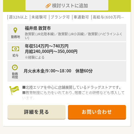
とも可能です。
検討リストに追加
■その他にも、管理部門や商品部門等の本社スタッフなど活動領
域は多種多様です。
■在宅実施店舗は年々増加しており、在宅医療へもしっかりと関
週32h以上
未経験可
ブランク可
車通勤可
高給与(600万円以上)
わる事ができます。
■育児休暇は3歳まで取得が可能で、時短制度は小学5年生まで
福井県 敦賀市
時短勤務ができるよう変更予定です。
敦賀駅 (JR北陸本線)／敦賀駅 (JR小浜線)／敦賀駅 (ハピラインふく
勤務地
■年間休日が120日とワークライフバランスが整っています
い)
■日用品から常備薬まで、従業員割引制度など嬉しいメリットも
年収514万円～740万円
たくさんあります！
月給240,000円～350,000円
給与
※経験による
月火水木金/9：00～18：00 休憩60分
勤務
時間
■北陸エリアを中心に店舗展開しているドラッグストアです。
■教育制度にも力をいれており、階層ごとの研修なども導入して
います。
OTC・調剤とどちらも学んでいただけます。
詳細を見る
お問い合わせ