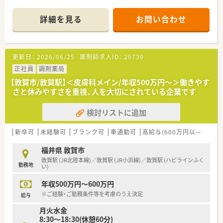
■通勤困難な方には社宅制度もございます！
遠方からの方やUターン・Iターン希望の方もお気軽にお問い合
詳細を見る
お問い合わせ
わせください
更新日：
2026/06/25
薬剤師求人ID：
29739
正社員
調剤薬局
【敦賀市/敦賀駅】＜皮膚科メイン/年収500万円～＞働きやす
さと休みやすさを重視、人を大切にされている企業です
検討リストに追加
新卒可
未経験可
ブランク可
車通勤可
高給与(600万円以上)
寮・
福井県 敦賀市
敦賀駅 (JR北陸本線)／敦賀駅 (JR小浜線)／敦賀駅 (ハピラインふく
勤務地
い)
年収500万円～600万円
※ご経験・ご勤務条件等を考慮のうえ決定
給与
月火水金
8:30～18:30(休憩60分)