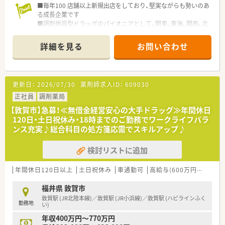
す。
■毎年100 店舗以上新規出店をしており、堅実ながらも勢いのあ
る成長企業です
■調剤併設型ドラッグのパイオニアとして、関東、東海、関西、北
陸・信州を中心に約1,700店舗以上を展開しています
■研修制度は様々なプランがあり、集合研修だけでなく任意で受
詳細を見る
お問い合わせ
講可能な研修も幅広く用意されています
■店舗で活躍する従業員、社外で活躍する従業員、将来経営幹部
となる従業員など、薬剤師として様々な活躍ができるフィールド
を用意されています
更新日：
2026/07/30
薬剤師求人ID：
609030
■総合薬剤師・調剤薬剤師（土日休み・19時までの勤務）どちらか
の働き方を選択できます
正社員
調剤薬局
■調剤併設型だけでなく「医療モール・クリニック併設店舗」「敷
【敦賀市】急募！≪無借金経営安心の大手ドラッグ≫年間休日
地内薬局」「訪問調剤特化型店舗」など様々な店舗を運営してい
120日・土日祝休み・18時までのご勤務でワークライフバラ
ます
ンス充実♪総合科目の処方箋応需でスキルアップ♪
■在宅医療にも積極的取り組んでおり「訪問調剤特化型店舗」を
50店舗以上、無菌調剤室は業界最多の51店舗設置しています
検討リストに追加
■「プラチナくるみん認定企業」「健康経営優良法人2023（大規模
法人部門）認定」等を取得し一人ひとりが働きやすい環境が整備
されています
年間休日120日以上
土日祝休み
車通勤可
高給与(600万円以上)
認
■充実した研修制度、人事制度、評価制度、キャリア支援制度等
があるのも特徴です
福井県 敦賀市
敦賀駅 (JR北陸本線)／敦賀駅 (JR小浜線)／敦賀駅 (ハピラインふく
勤務地
い)
年収400万円～770万円