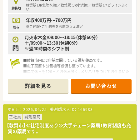
敦賀駅 (JR北陸本線)／敦賀駅 (JR小浜線)／敦賀駅 (ハピラインふく
勤務地
い)
年収400万円～700万円
※ご経験・ご年齢等を考慮のうえ決定
給与
月火水木金/09:00～18:15（休憩60分）
土/09:00～13:30（休憩0分）
勤務
※週40時間のシフト制
時間
■敦賀市内に2店舗展開している調剤薬局です。
■電子薬暦や分包機等設備も整っています。
■年間休日も120日とお休み多く、メリハリをつけてお仕事いた
だけます。
詳細を見る
お問い合わせ
更新日：
2026/06/25
薬剤師求人ID：
166983
正社員
調剤薬局
【敦賀市】≪社宅制度あり≫大手チェーン薬局！教育制度も充
実の薬局です。