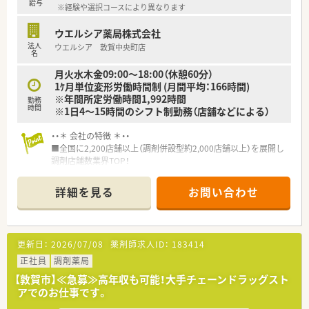
給与
※経験や選択コースにより異なります
ウエルシア薬局株式会社
法人
ウエルシア 敦賀中央町店
名
月火水木金09:00～18:00（休憩60分）
1ｹ月単位変形労働時間制 (月間平均：166時間)
※年間所定労働時間1,992時間
勤務
時間
※1日4～15時間のシフト制勤務（店舗などによる）
・・＊ 会社の特徴 ＊・・
■全国に2,200店舗以上（調剤併設型約2,000店舗以上）を展開し
調剤店舗数業界TOP！
■店舗拡大に伴いキャリアアップできるポジションが多数あり！
頑張り次第で高給与も可能！
詳細を見る
お問い合わせ
■経験や勤務コースによりますが、経験の少ない方でも500万前
半スタートと業界TOP水準！
■職種や職域に合わせ、豊富な社内研修や外部組織と連携した研
修を用意されています
更新日：
2026/07/08
薬剤師求人ID：
183414
■薬剤師が中心の会社だからこそ活躍できるキャリアパスが多
種多様に用意されています。
正社員
調剤薬局
■店舗拡大に伴い、エリアマネジャーや営業部長等のマネジメン
【敦賀市】≪急募≫高年収も可能！大手チェーンドラッグスト
トのポジションも増えます。
アでのお仕事です。
■在宅や教育等の専門性を活かせるスペシャリストを目指すこ