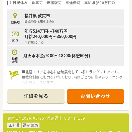
土日祝休み
新卒可
未経験可
車通勤可
高給与(600万円以上)
住宅
福井県 敦賀市
西敦賀駅 (JR小浜線)
勤務地
年収514万円～740万円
月給240,000円～350,000円
給与
※経験による
月火水木金/9：00～18：00(休憩60分)
勤務
時間
■北陸エリアを中心に店舗展開しているドラッグストアです。
■教育制度にも力をいれており、階層ごとの研修やe-ラーニング
など導入しています。
OTC・調剤とどちらも学んでいただけます。
詳細を見る
お問い合わせ
更新日：
2026/06/25
薬剤師求人ID：
14159
正社員
調剤薬局