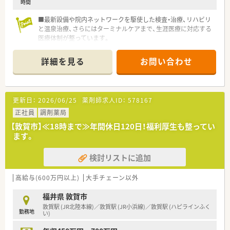
時間
■最新設備や院内ネットワークを駆使した検査・治療、リハビリ
と温泉治療、さらにはターミナルケアまで、生涯医療に対応する
医療体制が整っています。
詳細を見る
お問い合わせ
更新日：
2026/06/25
薬剤師求人ID：
578167
正社員
調剤薬局
【敦賀市】≪18時まで≫年間休日120日！福利厚生も整ってい
ます。
検討リストに追加
高給与(600万円以上)
大手チェーン以外
福井県 敦賀市
敦賀駅 (JR北陸本線)／敦賀駅 (JR小浜線)／敦賀駅 (ハピラインふく
勤務地
い)