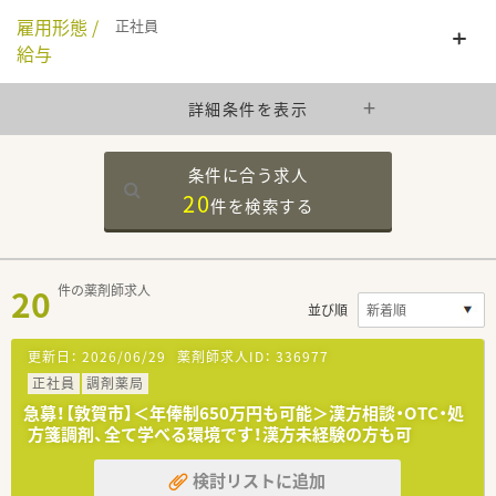
雇用形態 /
正社員
給与
詳細条件を表示
条件に合う求人
20
件を
検索する
20
件の薬剤師求人
並び順
更新日：
2026/06/29
薬剤師求人ID：
336977
正社員
調剤薬局
急募！【敦賀市】＜年俸制650万円も可能＞漢方相談・OTC・処
方箋調剤、全て学べる環境です！漢方未経験の方も可
検討リストに追加