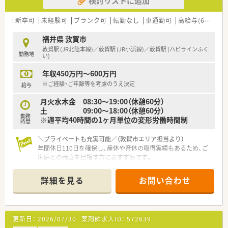
検討リストに追加
■代表ご自身も現場に入って気さくにコミュニケーションを取
られているため、風通しが良く非常に働きやすい社風です。
■地域への貢献を最優先に考えて採算度外視の設備投資を行う
新卒可
未経験可
ブランク可
転勤なし
車通勤可
高給与(600万円以上)
など、常に患者様第一の姿勢を貫いている温かい法人です。
福井県 敦賀市
【職場環境と雰囲気】
敦賀駅 (JR北陸本線)／敦賀駅 (JR小浜線)／敦賀駅 (ハピラインふく
勤務地
■薬剤師と数名の事務スタッフが在籍しており、互いに協力し合
い)
いながら和やかな雰囲気の中で日々の業務を行っています。
年収450万円～600万円
■薬剤師と事務員がしっかりと連携を取り合っており、業務の負
担を軽減できるサポート体制が構築されている職場です。
※ご経験・ご年齢等を考慮のうえ決定
給与
■充実した設備環境の中で落ち着いて業務を進めることができ、
月火水木金 08:30～19:00（休憩60分）
患者様へのより良いサービス提供に集中できる環境です。
土 09:00～18:00（休憩60分）
勤務
※週平均40時間の1ヶ月単位の変形労働時間制
【こんな方が活躍中】
時間
■これまでに培ってきた調剤経験を活かして、面対応による幅広
い診療科目の処方箋に柔軟に対応している方が活躍していま
＼プライベートも充実可能／（敦賀市エリア担当より）
す。
年間休日110日を確保し、産休や育休の取得実績もあるため、ご
■患者様の健康相談に対して親身になって寄り添い、丁寧でわか
家庭との両立を目指す方におすすめです。
りやすい服薬指導を日々実践している方が高く評価されていま
す。
【店舗情報と応需状況について】
詳細を見る
お問い合わせ
■在宅業務において地域の多職種と円滑なコミュニケーション
■内科や呼吸器科をはじめ幅広い総合科目の処方箋を面で応需
を図り、地域医療のネットワーク構築に貢献している方がいま
しており、多様な症例を経験できます。
す。
■居宅や施設への在宅業務にも積極的に注力しており、これから
の時代に求められるスキルが身につきます。
更新日：
2026/07/30
薬剤師求人ID：
572639
■敦賀駅からお車で10分ほどの立地であり、マイカー通勤が可