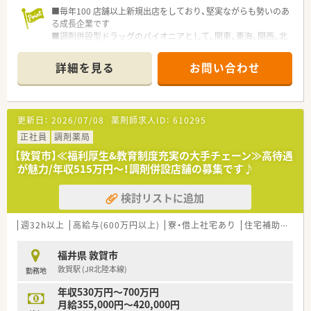
■毎年100 店舗以上新規出店をしており、堅実ながらも勢いのあ
る成長企業です
■調剤併設型ドラッグのパイオニアとして、関東、東海、関西、北
陸・信州を中心に約1,700店舗以上を展開しています
■研修制度は様々なプランがあり、集合研修だけでなく任意で受
詳細を見る
お問い合わせ
講可能な研修も幅広く用意されています
■店舗で活躍する従業員、社外で活躍する従業員、将来経営幹部
となる従業員など、薬剤師として様々な活躍ができるフィールド
を用意されています
更新日：
2026/07/08
薬剤師求人ID：
610295
■総合薬剤師・調剤薬剤師（土日休み・19時までの勤務）どちらか
の働き方を選択できます
正社員
調剤薬局
■調剤併設型だけでなく「医療モール・クリニック併設店舗」「敷
【敦賀市】≪福利厚生&教育制度充実の大手チェーン≫高待遇
地内薬局」「訪問調剤特化型店舗」など様々な店舗を運営してい
が魅力/年収515万円～！調剤併設店舗の募集です♪
ます
■在宅医療にも積極的取り組んでおり「訪問調剤特化型店舗」を
検討リストに追加
50店舗以上、無菌調剤室は業界最多の51店舗設置しています
■「プラチナくるみん認定企業」「健康経営優良法人2023（大規模
法人部門）認定」等を取得し一人ひとりが働きやすい環境が整備
週32h以上
高給与(600万円以上)
寮・借上社宅あり
住宅補助(手当)あり
されています
■充実した研修制度、人事制度、評価制度、キャリア支援制度等
福井県 敦賀市
があるのも特徴です
敦賀駅 (JR北陸本線)
勤務地
年収530万円～700万円
月給355,000円～420,000円