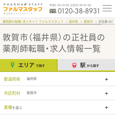
平日9：30-19：00 土日10：00-19：00
薬剤師の転職・求人サイト ファルマスタッフ
福井県
敦賀市
正社員
敦賀市（福井県）の正社員
の
薬剤師転職・求人情報一覧
エリア
駅
で探す
から探す
都道府県
福井県
市区町村
敦賀市
業種
を選ぶ