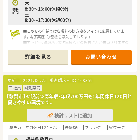
木
8:30～13:00(休憩0分)
勤務
時間
土
8:30～17:30(休憩60分)
■こちらの店舗では皮膚科の処方箋をメインに応需していま
す。電子薬歴・分包機を導入しております
■アトピー、蕁麻疹、帯状疱疹などの患者さんが来局されますの
で皮膚科領域をしっかり勉強されたい方にもオススメです
■社内研修、薬剤師会勉強会、調剤報酬研修会など教育・勉強会
詳細を見る
お問い合わせ
も多数開催されております！学びたい方必見◎
■借り上げ社宅制度や退職金制度、育児休業制度もございますの
でママさん薬剤師や福井県のIターン・Uターン就職をお考えの方
にもオススメです
更新日：
2026/06/25
薬剤師求人ID：
168359
正社員
調剤薬局
【敦賀市】≪駅前≫高年収・年収700万円も！年間休日120日と
働きやすい環境です。
検討リストに追加
駅チカ
年間休日120日以上
未経験可
ブランク可
Ｗワーク可
車
福井県 敦賀市