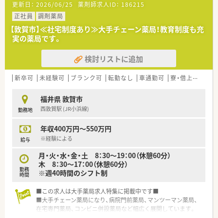
更新日：
2026/06/25
薬剤師求人ID：
186215
正社員
調剤薬局
【敦賀市】≪社宅制度あり≫大手チェーン薬局！教育制度も充
実の薬局です。
検討リストに追加
新卒可
未経験可
ブランク可
転勤なし
車通勤可
寮・借上社宅あり
福井県 敦賀市
西敦賀駅 (JR小浜線)
勤務地
年収400万円～550万円
※経験による
給与
月・火・水・金・土 8：30～19：00（休憩60分）
木 8：30～17：00（休憩60分）
勤務
※週40時間のシフト制
時間
■この求人は大手薬局求人特集に掲載中です■
■大手チェーン薬局になり、病院門前薬局、マンツーマン薬局、
在宅専門薬局、コンビニ併設薬局など幅広く展開しています。
■全国勤務コース・地域限定コースがあり、働き方を選べます。