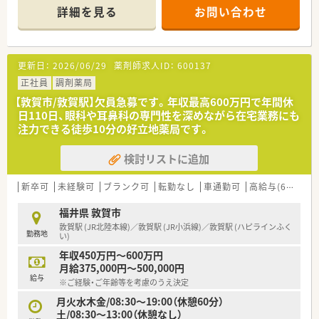
＊------------------------------------------＊
詳細を見る
お問い合わせ
【店舗情報と応需状況について】
■敦賀駅から車で8分ほどの立地にあり、多科目の処方箋を1日
50枚から70枚ほど応需している調剤薬局です。
更新日：
2026/06/29
薬剤師求人ID：
600137
■整形外科や内科をはじめ多岐にわたる医療機関の処方箋を面
で受け付けており、幅広い知識を習得できます。
正社員
調剤薬局
■かかりつけ薬剤師の取得や老健施設への配達業務も行ってお
【敦賀市/敦賀駅】欠員急募です。年収最高600万円で年間休
り、地域医療に深く貢献できるやりがいがあります。
日110日、眼科や耳鼻科の専門性を深めながら在宅業務にも
注力できる徒歩10分の好立地薬局です。
【法人特徴について】
■敦賀市内に3つの店舗を展開している地域密着型の老舗調剤薬
検討リストに追加
局で、漢方相談をメイン事業として展開しています。
■40代前半の代表自らが現場の最前線に立って勤務しており、
患者様への投薬指導を非常に大切に考えています。
新卒可
未経験可
ブランク可
転勤なし
車通勤可
高給与(600万円以上)
■設備投資にも積極的で、自動分包機や散剤機械などが揃った大
変広い調剤室を完備している法人の店舗です。
福井県 敦賀市
敦賀駅 (JR北陸本線)／敦賀駅 (JR小浜線)／敦賀駅 (ハピラインふく
勤務地
【こんな取り組みをしています】
い)
■煎じ薬については患者様ご自身で煎じていただき、刻みも既製
年収450万円～600万円
品を活用することで相談時間を確保しています。
月給375,000円～500,000円
■漢方薬一つひとつの特徴や働きをきちんと理解して使い分け
給与
※ご経験・ご年齢等を考慮のうえ決定
ることを重視し、丁寧な服薬指導を実施しています。
■投薬業務にしっかりと時間をかけてほしいという代表の思い
月火水木金/08:30～19:00（休憩60分）
から、最新の調剤機器を導入して効率化を図っています。
土/08:30～13:00（休憩なし）