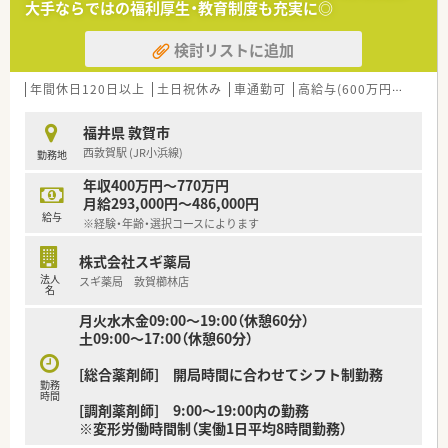
大手ならではの福利厚生・教育制度も充実に◎
ます
■在宅医療にも積極的取り組んでおり「訪問調剤特化型店舗」を
検討リストに追加
50店舗以上、無菌調剤室は業界最多の51店舗設置しています
■「プラチナくるみん認定企業」「健康経営優良法人2023（大規模
法人部門）認定」等を取得し一人ひとりが働きやすい環境が整備
年間休日120日以上
土日祝休み
車通勤可
高給与(600万円以上)
認
されています
■充実した研修制度、人事制度、評価制度、キャリア支援制度等
福井県 敦賀市
があるのも特徴です
西敦賀駅 (JR小浜線)
勤務地
年収400万円～770万円
月給293,000円～486,000円
給与
※経験・年齢・選択コースによります
株式会社スギ薬局
法人
スギ薬局 敦賀櫛林店
名
月火水木金09:00～19:00（休憩60分）
土09:00～17:00（休憩60分）
[総合薬剤師] 開局時間に合わせてシフト制勤務
勤務
時間
[調剤薬剤師] 9:00～19:00内の勤務
※変形労働時間制（実働1日平均8時間勤務）