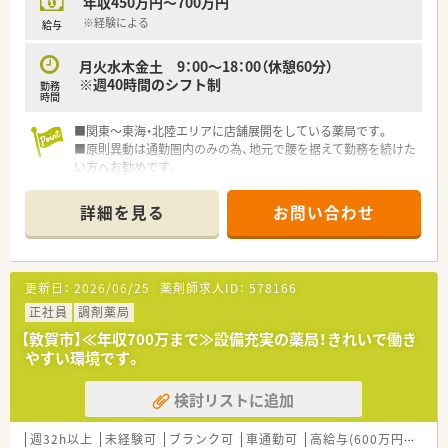
年収450万円～700万円
※経験による
給与
月火水木金土 9：00～18：00（休憩60分）
※週40時間のシフト制
勤務
時間
■関東～東海・北陸エリアに店舗展開をしている薬局です。
■原則異動は通勤圏内のみの為、地元で腰を据えて勤務を続けた
い方へお勧めです。
■産休・育休の取得実績も多数あります。
詳細を見る
お問い合わせ
更新日：
2026/06/25
薬剤師求人ID：
578166
正社員
調剤薬局
【敦賀市】≪年収700万まで≫設備充実の薬局！きれいで働き
やすい環境です。
検討リストに追加
週32h以上
未経験可
ブランク可
車通勤可
高給与(600万円以上)