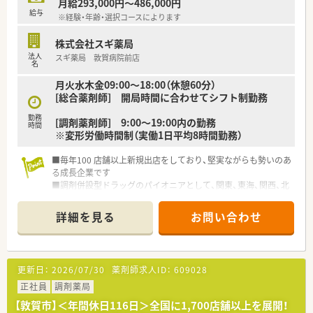
月給293,000円～486,000円
給与
※経験・年齢・選択コースによります
株式会社スギ薬局
法人
スギ薬局 敦賀病院前店
名
月火水木金09:00～18:00（休憩60分）
[総合薬剤師] 開局時間に合わせてシフト制勤務
勤務
[調剤薬剤師] 9:00～19:00内の勤務
時間
※変形労働時間制（実働1日平均8時間勤務）
■毎年100 店舗以上新規出店をしており、堅実ながらも勢いのあ
る成長企業です
■調剤併設型ドラッグのパイオニアとして、関東、東海、関西、北
陸・信州を中心に約1,700店舗以上を展開しています
■研修制度は様々なプランがあり、集合研修だけでなく任意で受
詳細を見る
お問い合わせ
講可能な研修も幅広く用意されています
■店舗で活躍する従業員、社外で活躍する従業員、将来経営幹部
となる従業員など、薬剤師として様々な活躍ができるフィールド
を用意されています
更新日：
2026/07/30
薬剤師求人ID：
609028
■総合薬剤師・調剤薬剤師（土日休み・19時までの勤務）どちらか
の働き方を選択できます
正社員
調剤薬局
■調剤併設型だけでなく「医療モール・クリニック併設店舗」「敷
【敦賀市】＜年間休日116日＞全国に1,700店舗以上を展開！
地内薬局」「訪問調剤特化型店舗」など様々な店舗を運営してい