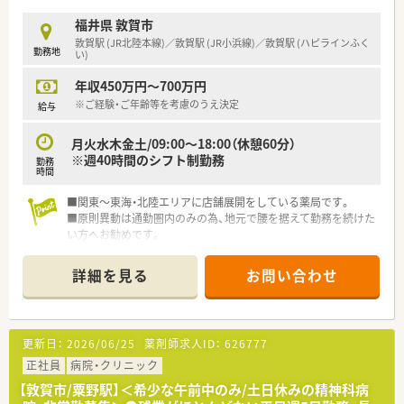
福井県 敦賀市
敦賀駅 (JR北陸本線)／敦賀駅 (JR小浜線)／敦賀駅 (ハピラインふく
勤務地
い)
年収450万円～700万円
※ご経験・ご年齢等を考慮のうえ決定
給与
月火水木金土/09:00～18:00（休憩60分）
※週40時間のシフト制勤務
勤務
時間
■関東～東海・北陸エリアに店舗展開をしている薬局です。
■原則異動は通勤圏内のみの為、地元で腰を据えて勤務を続けた
い方へお勧めです。
詳細を見る
お問い合わせ
更新日：
2026/06/25
薬剤師求人ID：
626777
正社員
病院・クリニック
【敦賀市/粟野駅】＜希少な午前中のみ/土日休みの精神科病