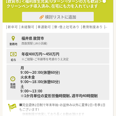
【敦賀市】＜福利厚生充実/Uターン・Iターンの方も歓迎＞●
クリーンベンチ導入済み、在宅にも力を入れています
検討リストに追加
新卒可
未経験可
車通勤可
寮・借上社宅あり
教育制度あり
シフト
福井県 敦賀市
西敦賀駅 (JR小浜線)
勤務地
年収400万円～450万円
※ご経験・ご年齢等を考慮のうえ決定
給与
月
9：00～20：00(休憩60分)
火水木金
9：00～18：00(休憩60分)
勤務
土
時間
9：00～13：00
※1か月単位の変形労働時間制、週平均40時間制
■完全週休2日制で年末年始・お盆休み以外に夏季2日・冬季1日
もございます！
休暇制度が充実しており長くお勤め頂けます