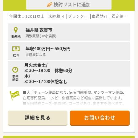
検討リストに追加
年間休日120日以上
未経験可
ブランク可
車通勤可
認定薬剤師取得支援あり
福井県 敦賀市
西敦賀駅 (JR小浜線)
勤務地
年収400万円～550万円
※経験による
給与
月火水金土/
8：30～19：00 休憩60分
木/
勤務
時間
8：30～17：00休憩なし
■大手チェーン薬局になり、病院門前薬局、マンツーマン薬局、
在宅専門薬局、コンビニ併設薬局など幅広く展開しています。
■全国勤務コース・地域限定コースがあり、働き方を選べます。
■階層ごとの研修制度もあり、質の高い薬剤師の育成にも力を入
れています。
詳細を見る
お問い合わせ