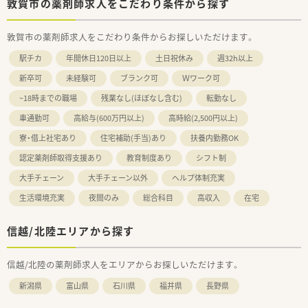
敦賀市の薬剤師求人をこだわり条件から探す
敦賀市の薬剤師求人をこだわり条件からお探しいただけます。
駅チカ
年間休日120日以上
土日祝休み
週32h以上
新卒可
未経験可
ブランク可
Ｗワーク可
~18時までの職場
残業なし(ほぼなし含む)
転勤なし
車通勤可
高給与(600万円以上)
高時給(2,500円以上)
寮・借上社宅あり
住宅補助(手当)あり
扶養内勤務OK
認定薬剤師取得支援あり
教育制度あり
シフト制
大手チェーン
大手チェーン以外
ヘルプ体制充実
生活環境充実
夜間のみ
総合科目
高収入
在宅
信越/北陸エリアから探す
信越/北陸の薬剤師求人をエリアからお探しいただけます。
新潟県
富山県
石川県
福井県
長野県