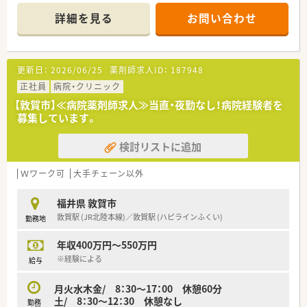
■階層ごとの研修制度もあり、質の高い薬剤師の育成にも力を入
詳細を見る
お問い合わせ
れています。
更新日：
2026/06/25
薬剤師求人ID：
187948
正社員
病院・クリニック
【敦賀市】≪病院薬剤師求人≫当直・夜勤なし！病院経験者を
募集しています。
検討リストに追加
Ｗワーク可
大手チェーン以外
福井県 敦賀市
敦賀駅 (JR北陸本線)／敦賀駅 (ハピラインふくい)
勤務地
年収400万円～550万円
※経験による
給与
月火水木金/ 8：30～17：00 休憩60分
土/ 8：30～12：30 休憩なし
勤務