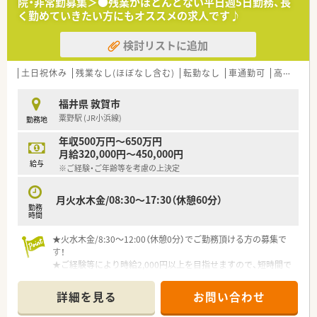
院・非常勤募集＞●残業がほとんどない平日週5日勤務、長
く勤めていきたい方にもオススメの求人です♪
検討リストに追加
土日祝休み
残業なし(ほぼなし含む)
転勤なし
車通勤可
高給与(600万円以上)
福井県 敦賀市
粟野駅 (JR小浜線)
勤務地
年収500万円～650万円
月給320,000円～450,000円
給与
※ご経験・ご年齢等を考慮の上決定
月火水木金/08:30～17:30（休憩60分）
勤務
時間
★火水木金/8:30～12:00（休憩0分）でご勤務頂ける方の募集で
す！
★ご経験等により時給2,000円以上を目指せますので、短時間で
効率的に働きたい方にもオススメです！
★土日祝月がお休みで、年末年始の休暇もございますので、お休
詳細を見る
お問い合わせ
み重視の方にもピッタリです