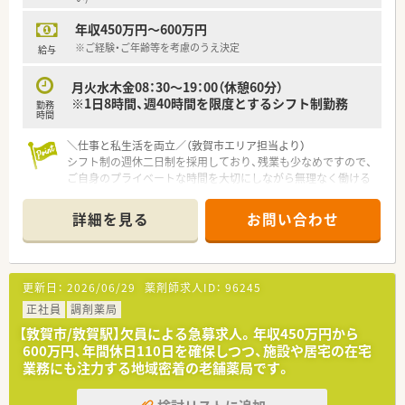
■正社員1名とパート10名が在籍し、日々2名から3名体制で互い
年収450万円～600万円
に協力し合いながら和やかな雰囲気の中で業務を行っていま
す。
※ご経験・ご年齢等を考慮のうえ決定
給与
■薬剤師と事務スタッフがしっかりと連携を取り合っており、業
務の負担を軽減できる充実したサポート体制が構築されていま
月火水木金08：30～19：00（休憩60分）
す。
※1日8時間、週40時間を限度とするシフト制勤務
勤務
■充実した設備環境の中で落ち着いて業務を進めることができ、
時間
患者様へのより良いサービス提供に集中できる職場環境です。
＼仕事と私生活を両立／（敦賀市エリア担当より）
【こんな方が活躍中】
シフト制の週休二日制を採用しており、残業も少なめですので、
■これまでに培ってきた調剤経験を活かして、眼科や耳鼻科など
ご自身のプライベートな時間を大切にしながら無理なく働ける
の専門的な処方箋に柔軟に対応している方が活躍しています。
環境が整っています。
■患者様の健康相談に対して親身になって寄り添い、丁寧でわか
詳細を見る
お問い合わせ
りやすい服薬指導を日々実践している方が高く評価されていま
【店舗情報と応需状況について】
す。
■敦賀駅よりお車で9分ほどの場所に位置しており、毎日の通勤
■在宅業務において地域の多職種と円滑なコミュニケーション
にも便利な車通勤が可能な通いやすい立地環境です。
を図り、地域医療のネットワーク構築に貢献している方がいま
■近隣の医療機関を中心に面対応で1日あたり30枚から40枚の
更新日：
2026/06/29
薬剤師求人ID：
96245
す。
処方箋を応需しており、落ち着いて業務に取り組めます。
■内科や外科から眼科や皮膚科など非常に多岐にわたる幅広い
正社員
調剤薬局
科目を応需し、居宅への在宅医療にも対応しております。
【敦賀市/敦賀駅】欠員による急募求人。年収450万円から
600万円、年間休日110日を確保しつつ、施設や居宅の在宅
【法人特徴について】
業務にも注力する地域密着の老舗薬局です。
■福井県敦賀市内に4店舗を展開し、創業から80年という長い歴
史を持ち地域住民から厚い信頼を得ている老舗企業です。