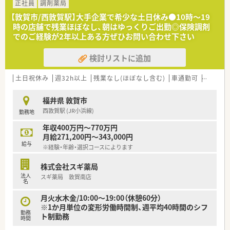
能なので毎日の通勤も非常にスムーズです。
正社員
調剤薬局
【敦賀市/西敦賀駅】大手企業で希少な土日休み●10時～19
【法人特徴について】
時の店舗で残業ほぼなし、朝はゆっくりご出勤◎保険調剤
■創業80年を迎える地域密着型の老舗薬局であり、気さくな代
でのご経験が2年以上ある方ぜひお問い合わせ下さい
表のもとアットホームな雰囲気で運営されています。
■地域への貢献を最優先に考えており、採算を度外視して無菌調
検討リストに追加
剤室やドライブスルーを開局するほどの情熱があります。
■一般医薬品や健康食品から介護用品まで幅広く取り扱ってお
り、未病への取り組みを深く学べる環境が整っています。
土日祝休み
週32h以上
残業なし(ほぼなし含む)
車通勤可
高給与(
【職場環境と雰囲気】
福井県 敦賀市
■代表自らが現場に入ってスタッフと共に働いており、意見や提
西敦賀駅 (JR小浜線)
勤務地
案を言いやすい風通しの良い職場環境が自慢です。
■管理栄養士や登録販売者などの多職種が在籍しているため、専
年収400万円～770万円
門知識を共有しながらチーム医療を実践できます。
月給271,200円～343,000円
■店舗の2階には専用の研修室が設けられており、スタッフが自
給与
※経験・年齢・選択コースによります
発的に学び合う前向きで明るい雰囲気が漂っています。
株式会社スギ薬局
【こんな方が活躍中】
法人
スギ薬局 敦賀南店
■患者様の声に耳を傾け、親身になって健康上の悩みを解決しよ
名
うと努力するホスピタリティ溢れる方が活躍しています。
■日々の業務に追われるだけでなく、最新の医療知識や服薬指導
月火水木金/10:00～19:00（休憩60分）
のスキルを積極的に学ぼうとする向上心の高い方です。
※1か月単位の変形労働時間制、週平均40時間のシフ
勤務
■周囲のスタッフと円滑にコミュニケーションを取り、チームワ
ト制勤務
時間
ークを大切にしながら業務を進められる方が評価されていま