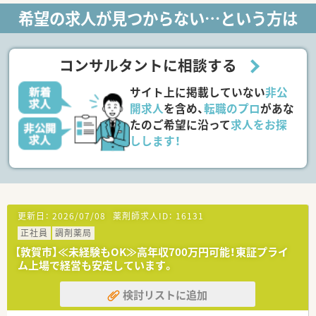
希望の求人が見つからない…という方は
コンサルタントに相談する
サイト上に掲載していない
非公
開求人
を含め、
転職のプロ
があな
たのご希望に沿って
求人をお探
しします！
更新日：
2026/07/08
薬剤師求人ID：
16131
正社員
調剤薬局
【敦賀市】≪未経験もOK≫高年収700万円可能！東証プライ
ム上場で経営も安定しています。
検討リストに追加