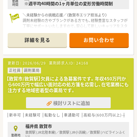
勤務
※週平均40時間の1ヶ月単位の変形労働時間制
時間
＼未経験からの挑戦応援／（敦賀市エリア担当より）
調剤未経験の方やブランクがある方でも、経験豊富なスタッフが
丁寧にサポートいたしますので、安心して新しいキャリアをスタ
ートできる温かい環境が整っています。
詳細を見る
お問い合わせ
【店舗情報と応需状況について】
■敦賀駅から徒歩10分ほどの場所に位置しており、毎日の通勤
にも非常に便利なアクセス良好の立地環境となっております。
■近隣のクリニックから眼科や耳鼻科などの処方箋を中心に、1
更新日：
2026/06/29
薬剤師求人ID：
24168
日あたり60枚から70枚ほど応需している調剤薬局です。
■外来の調剤業務に加えて居宅や施設への在宅医療にもしっか
正社員
調剤薬局
りと対応しており、地域に密着した医療サービスを提供します。
【敦賀市/敦賀駅】欠員による急募案件です。年収450万円か
ら600万円で幅広い面対応の処方箋を応需し、在宅業務にも
【法人特徴について】
注力する地域密着型の薬局です。
■福井県敦賀市内に4店舗を展開し、創業から80年という長い歴
史を持ち地域住民から厚い信頼を得ている老舗の企業です。
検討リストに追加
■代表ご自身も現場に入って気さくにコミュニケーションを取
られているため、風通しが良く非常に働きやすい温かい社風で
す。
新卒可
未経験可
転勤なし
車通勤可
高給与(600万円以上)
シフ
■地域への貢献を最優先に考えて採算度外視の設備投資を行う
など、常に患者様第一の姿勢を貫いている魅力的な法人です。
福井県 敦賀市
敦賀駅 (JR北陸本線)／敦賀駅 (JR小浜線)／敦賀駅 (ハピラインふく
勤務地
【職場環境と雰囲気】
い)