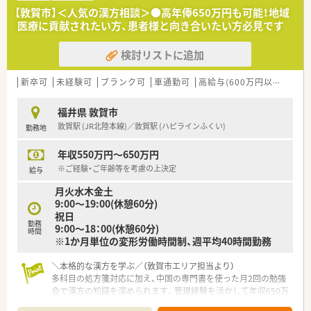
■西敦賀駅から車で7分ほどの場所に位置しており、日曜日や祝
【敦賀市】＜人気の漢方相談＞●高年俸650万円も可能！地域
日も開局している地域密着型の調剤薬局です。
医療に貢献されたい方、患者様と向き合いたい方必見です
【法人特徴について】
検討リストに追加
■敦賀市内に3店舗を展開しており、代表は現場の最前線で漢方
相談などを行っている40代の薬剤師です。
■漢方薬それぞれの特徴や働きを理解して使い分けることを大
新卒可
未経験可
ブランク可
車通勤可
高給与(600万円以上)
シ
切にしており、深い知識を学べる法人です。
■患者様自身で煎じる方針を取り、薬局内では刻み作業を減らし
福井県 敦賀市
て相談対応に時間をかける方針を持っています。
敦賀駅 (JR北陸本線)／敦賀駅 (ハピラインふくい)
勤務地
【こんな方にオススメ】
年収550万円～650万円
■西洋医学の処方箋調剤だけでなく、東洋医学に基づく漢方の知
識を基礎からしっかりと学びたい方に最適です。
※ご経験・ご年齢等を考慮の上決定
給与
■日々の処方箋枚数が多く、面対応で様々な科目の処方に触れる
月火水木金土
ことができるため、幅広い経験を積むことができます。
9:00～19:00(休憩60分)
■最新の調剤機器や監査システムが整った環境で、安全かつスム
祝日
ーズに業務を行いたい方におすすめの求人です。
勤務
9:00～18：00(休憩60分)
時間
※1か月単位の変形労働時間制、週平均40時間勤務
＼本格的な漢方を学ぶ／（敦賀市エリア担当より）
多科目の処方箋対応に加え、中国の専門書を使った月2回の勉強
会で漢方の知識を深められます。管理経験を活かして年収650万
円を目指せるのも魅力です。