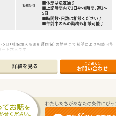
■休憩は法定通り
勤務時間
■上記時間内で1日4～8時間、週2～
5日
■時間数・日数は相談ください♪
■午前中のみの勤務も相談可能♪
週4~5日（社保加入※薬剤師国保）の勤務まで希望により相談可能
パート求人です
義気紹介や情報共有もしやすい環境がございます！
この求人に
詳細を見る
お問い合わせ
しています。
かな景色に囲まれています。
勤OK！
携わっていただき、経験・スキルを積むことが可能な環境です。
すが、薬剤師常時3～4名＋事務員2名と安心の人員体制。
力
わたしたちがあなたの条件にぴっ
との両立やプライべーの時間を大切にしたい方へおススメです。
入れる日（月6回）以外はほとんどございません！