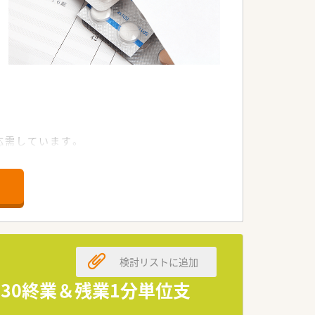
応需しています。
体制です。
せん。
境です。
検討リストに追加
しやすい環境です。
す。
:30終業＆残業1分単位支
ます。