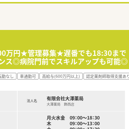
700万円★管理募集★遅番でも18:30ま
ランス◎病院門前でスキルアップも可能◎
転勤なし
車通勤可
高給与(600万円以上)
認定薬剤師取得支援あ
有限会社大澤薬局
法人名
大澤薬局 飾西店
月火水金 09：00～18：30
木 09：00～13：00