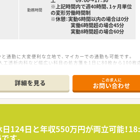
土 09：00～17：30
※上記時間内で週40時間、1ヶ月単位
勤務時間
の変形労働時間制
※休憩：実動6時間以内の場合は0分
実働6時間超の場合45分
実動8時間超の場合60分
分と通勤に大変便利な立地で、マイカーでの通勤も可能です。
人工透析内科など幅広い科目の処方箋を1日に80枚から100枚
で、事務員も2名在籍しており、安心して業務に集中できる人員
この求人に
詳細を見る
お問い合わせ
する、地域に深く根差した調剤薬局で、転居を伴う異動はありま
、10年以上勤務されている方も複数名在籍する、働きやすい環
、働きやすい環境への改革を積極的に進めています。
0分に終業、門前病院との関係性も良く、疑義照会や情報共有も
時間程度と少なく、発生した場合も1分単位で手当が支給されま
日124日と年収550万円が両立可能！18
り、オンとオフのメリハリをつけながら、ゆとりを持って働け
局です。