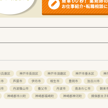
と幅広く、職員間仲が良い、風通しの良い環境です。
されている地域に根差した病院門前の調剤薬局となります。
がら地域の患者様に寄り添い、患者様ファーストな薬剤師目線
幅広く、店舗内の雰囲気も良く風通しの良い環境です。
上在籍されている職員様も複数名在籍
残業も1分単位で支給（月10~15時間）！
終業とメリハリをつけた勤務が可能です。
義気紹介や情報共有もしやすい環境がございます！
市兵庫区
神戸市長田区
神戸市須磨区
神戸市垂水区
神
本市
芦屋市
伊丹市
相生市
豊岡市
加古川市
西市
丹波篠山市
養父市
丹波市
南あわじ市
朝来
神崎郡市川町
神崎郡福崎町
神崎郡神河町
揖保郡太子