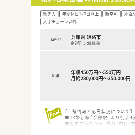
【こんな方にオススメ】
■高年収と充実した休日を両立
駅チカ
年間休日120日以上
新卒可
未経
■大手チェーンではなく、地域
大手チェーン以外
■これまでの管理薬剤師経験を
兵庫県 姫路市
勤務地
余部駅 (JR姫新線)
年収450万円～550万円
給与
月給280,000円～350,000円
【店舗情報と応需状況について】
■JR姫新線「余部駅」より徒歩
■近隣の病院から、外科・内科・
■1日の処方箋は平均80枚から