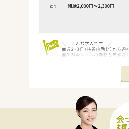
時給2,000円～2,300円
給与
＼ こんな求人です ／
■週2~3日（扶養内勤務）から
■午前中メインの勤務も可能な
■門前病院との関係性が良く、
＼ こんな薬局です ／
■JR余部駅から徒歩4分
酒井病院の門前薬局として運営
県道沿いに面しており、自然豊
■勿論、駐車場付きでマイカー通
■病院門前のため幅広い処方に
1日100枚程の処方箋が届きま
■遅番でも18:30定時なのが魅
早めの帰宅が可能なため、家庭
■残業は門前が透析患者様を受け