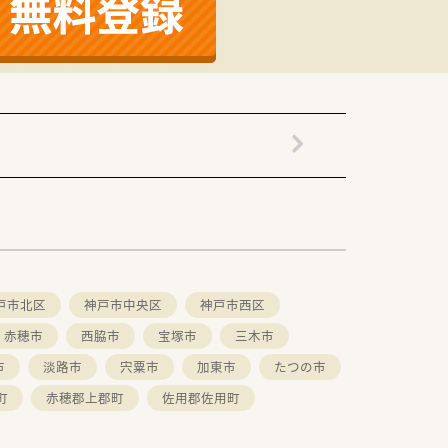
の運営をされております
戸市北区
神戸市中央区
神戸市西区
赤穂市
西脇市
宝塚市
三木市
市
淡路市
宍粟市
加東市
たつの市
町
赤穂郡上郡町
佐用郡佐用町