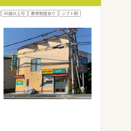
60歳以上可
教育制度あり
シフト制
方。
スメです。