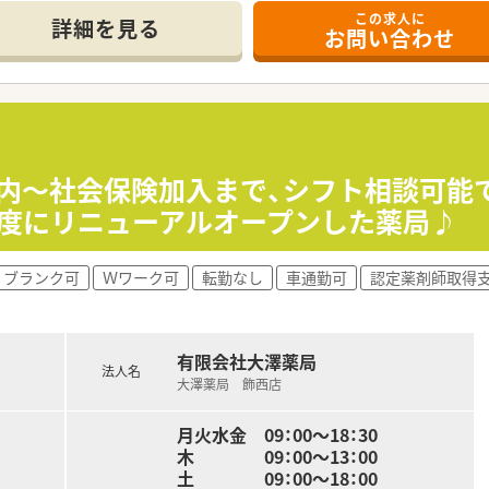
この求人に
詳細を見る
お問い合わせ
しており、転居を伴う異動がなく安心して勤務できます。
りながら、患者様ファーストの運営を重視しています。
、10年以上在籍されている方も複数名活躍中です。
4日の実績があり、プライベートも充実させやすい環境です。
完全週休2日制を採用しており、予定が立てやすいです。
養内～社会保険加入まで、シフト相談可能で
分終業で、残業代は1分単位で別途支給されます。
年度にリニューアルオープンした薬局♪
齢層のスタッフが在籍しており、非常に風通しが良い職場です。
ブランク可
Ｗワーク可
転勤なし
車通勤可
認定薬剤師取得
体的にマイルドで優しい雰囲気の中で業務に取り組めます。
ョンを実施し、外観・内装ともに綺麗な環境で働けます。
有限会社大澤薬局
法人名
大澤薬局 飾西店
月火水金 09：00～18：30
木 09：00～13：00
土 09：00～18：00