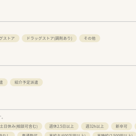
グストア
ドラッグストア(調剤あり)
その他
遣
紹介予定派遣
す。
土日休み(相談可含む)
週休2.5日以上
週32h以上
新卒可
勤なし
車通勤可
高給与(600万円以上)
高時給(2,500円以上)