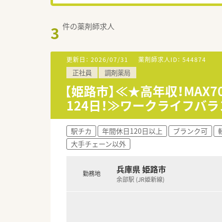
件の薬剤師求人
3
更新日：
2026/07/31
薬剤師求人ID：
544874
正社員
調剤薬局
【姫路市】≪★高年収！MAX
124日！≫ワークライフバ
駅チカ
年間休日120日以上
ブランク可
大手チェーン以外
兵庫県 姫路市
勤務地
余部駅 (JR姫新線)