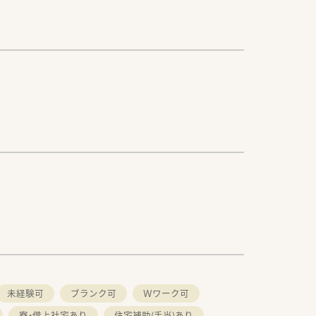
未経験可
ブランク可
Ｗワーク可
寮・借上社宅あり
住宅補助(手当)あり