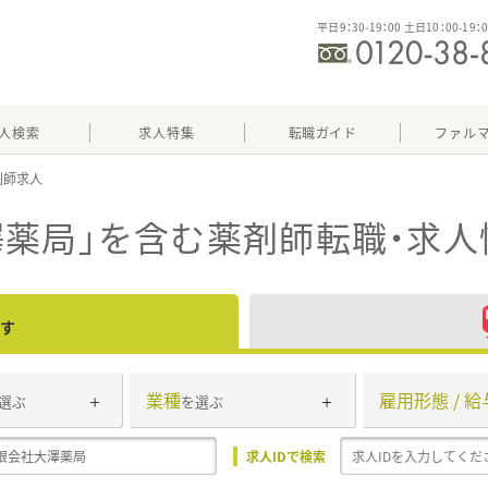
平日9：30-19：00 土日10：00-19：
人検索
求人特集
転職ガイド
ファル
薬局」
を含む薬剤師転職・求人
す
業種
雇用形態 / 給
選ぶ
を選ぶ
求人IDで検索