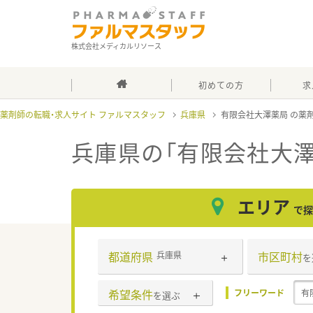
株式会社メディカルリソース
初めての方
求
薬剤師の転職・求人サイト ファルマスタッフ
兵庫県
有限会社大澤薬局
兵庫県の「有限会社大澤
エリア
で探
都道府県
市区町村
兵庫県
を
希望条件
フリーワード
を選ぶ