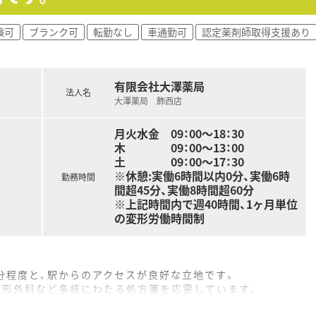
させ、理想のワークライフバランスを実現したい方に最適です。
験可
ブランク可
転勤なし
車通勤可
認定薬剤師取得支援あり
密着型の薬局で、責任ある立場でじっくりと腰を据えて働きたい
活かし、新しい環境で自分の力を試したいと考えている方にオス
有限会社大澤薬局
法人名
大澤薬局 飾西店
月火水金 09：00～18：30
木 09：00～13：00
土 09：00～17：30
※休憩:実働6時間以内0分、実働6時
勤務時間
間超45分、実働8時間超60分
※上記時間内で週40時間、1ヶ月単位
の変形労働時間制
4分程度と、駅からのアクセスが良好な立地です。
整形外科など多岐にわたる処方箋を応需しています。
100枚程で、薬剤師は常時3名から4名体制で対応します。