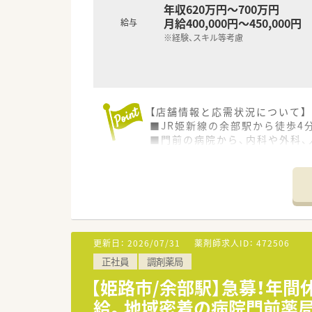
年収620万円～700万円
月給400,000円～450,000円
給与
※経験、スキル等考慮
【店舗情報と応需状況について】
■JR姫新線の余部駅から徒歩4
■門前の病院から、内科や外科、
■薬剤師は常に3名から4名体制
【法人特徴について】
■姫路市内で1店舗のみを運営
■スタッフの定着率が非常に高く
■店舗改装や休日数の増加など
更新日：
2026/07/31
薬剤師求人ID：
472506
【勤務実態について】
正社員
調剤薬局
■透析の対応がない日は18時3
■残業は月平均10時間から15
【姫路市/余部駅】急募！年間休
■年末年始には5日間の休暇があ
給。地域密着の病院門前薬