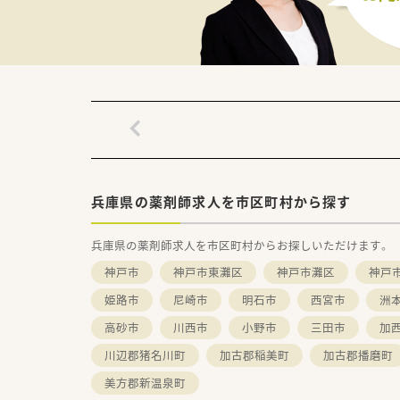
■在籍スタッフは30代～60代
＼ こんな企業です ／
■姫路市内で1店舗だけで運営
■門前の病院様と連携をとりな
■在籍スタッフも30～60代と
■職員の定着率も高く、10年以
■年間休日数は昨年実績124日！
透析対応がない日は18時30分
■門前病院との関係性が良く、
兵庫県の薬剤師求人を市区町村から探す
兵庫県の薬剤師求人を市区町村からお探しいただけます。
神戸市
神戸市東灘区
神戸市灘区
神戸
姫路市
尼崎市
明石市
西宮市
洲
高砂市
川西市
小野市
三田市
加
川辺郡猪名川町
加古郡稲美町
加古郡播磨町
美方郡新温泉町