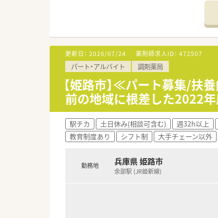
【法人特徴について】
■姫路市内で1店舗のみを運営
■門前の病院と密接に連携を取
■スタッフの定着率が非常に高く
更新日：
2026/07/24
薬剤師求人ID：
472507
【勤務実態について】
パート・アルバイト
調剤薬局
■2024年度の年間休日は12
■休日は日曜固定プラス他1日の
【姫路市】≪パート募集/扶
■透析対応がない日は18時30
前の地域に根差した2022
【職場環境と雰囲気】
■30代から60代まで幅広い年
駅チカ
土日休み(相談可含む)
週32h以上
■ベテランの薬剤師が多く、全
教育制度あり
シフト制
大手チェーン以外
■2022年度に店舗リノベーシ
兵庫県 姫路市
勤務地
余部駅 (JR姫新線)