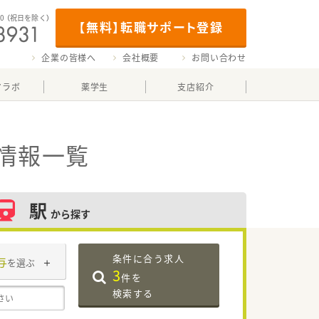
00
（祝日を除く）
【無料】転職サポート登録
企業の皆様へ
会社概要
お問い合わせ
マラボ
薬学生
支店紹介
情報一覧
駅
から探す
条件に合う求人
与
を選ぶ
3
件を
検索する