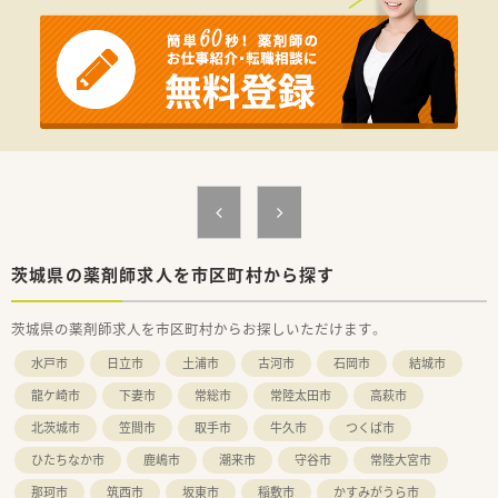
■注射セットまで（混注なし）
■医薬品管理、医薬品情報管理
■持参薬管理
≪おすすめポイント≫
■0歳～小3まで対象の保育所隣接 お子様がいる方も安心して
お勤めいただけます。
■定時は17時半までですが、早めの終業もご相談可能です。
■人間関係も大変良好な職場です。
茨城県の薬剤師求人を市区町村から探す
茨城県の薬剤師求人を市区町村からお探しいただけます。
水戸市
日立市
土浦市
古河市
石岡市
結城市
龍ケ崎市
下妻市
常総市
常陸太田市
高萩市
北茨城市
笠間市
取手市
牛久市
つくば市
ひたちなか市
鹿嶋市
潮来市
守谷市
常陸大宮市
那珂市
筑西市
坂東市
稲敷市
かすみがうら市