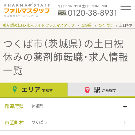
平日9：30-19：00 土日10：00-19：00
薬剤師の転職・求人サイト ファルマスタッフ
茨城県
つくば市
土日祝休
つくば市（茨城県）の土日祝
休み
の薬剤師転職・求人情報
一覧
エリア
駅
で探す
から探す
都道府県
茨城県
市区町村
つくば市