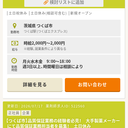
検討リストに追加
土日祝休み
土日休み(相談可含む)
新規オープン
茨城県 つくば市
つくば駅 (つくばエクスプレス)
勤務地
時給2,000円～2,000円
※経験、就業条件により異なる
給与
月火水木金 9：00～18：00
週3日以上、時間曜日は相談により
勤務
時間
詳細を見る
お問い合わせ
更新日：
2026/07/17
薬剤師求人ID：
522560
正社員
企業
【つくば市】品質保証業務の経験者必見！ 大手製薬メーカー
にて品質保証業務担当者を募集！ 土日休み