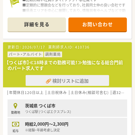
■定期的に懇親会などを行っており、社員同士仲の良い会社です
■県南エリアを中心に展開しており、情報共有やヘルプなどで助
け合いながら運営しています
■土日休みも相談可能です！
詳細を見る
お問い合わせ
更新日：
2026/07/17
薬剤師求人ID：
410736
パート・アルバイト
調剤薬局
【つくば市】≪18時までの勤務可能！≫勉強になる総合門前
のパート求人です
検討リストに追加
年間休日120日以上
土日祝休み
土日休み(相談可含む)
週32h以上
茨城県 つくば市
つくば駅 (つくばエクスプレス)
勤務地
時給2,000円～2,300円
※経験・年齢考慮し決定
給与