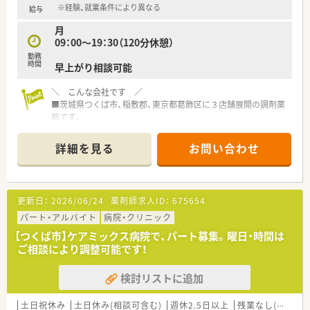
※経験、就業条件により異なる
給与
＜こんな方にお勧め＞
月
■病院薬剤師は未経験だが、挑戦したい方
09：00～19：30（120分休憩）
■託児所ありの職場をお探しの方
勤務
■残業の少ない職場をご希望の方
時間
早上がり相談可能
＼ こんな会社です ／
■茨城県つくば市、稲敷郡、東京都葛飾区に３店舗展開の調剤薬
局です。
■代表も薬剤師として現場に入っており、風通しが良い雰囲気の
薬局です。
詳細を見る
お問い合わせ
■有給休暇の取得も積極的に行っており、お休みの融通も利きま
す♪
■音声入力、遠隔入力など大手並みの最新設備を導入しています
■クリニックのお休みに準じて店舗も閉局するため、長期休みの
更新日：
2026/06/24
薬剤師求人ID：
675654
取得も可能
■経験不問 協調性があり、長くご勤務いただける方、ご応募お
パート・アルバイト
病院・クリニック
待ちしております♪
【つくば市】ケアミックス病院で、パート募集。曜日・時間は
■社長のもとで経験や店舗の運営を学びたい方にお勧めです！
ご相談により調整可能です！
検討リストに追加
土日祝休み
土日休み(相談可含む)
週休2.5日以上
残業なし(ほぼなし含む)