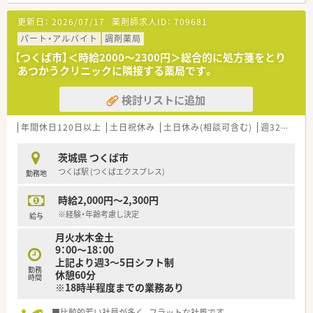
認定を取得
更新日：
2026/07/17
薬剤師求人ID：
709681
＜こんな環境です＞
■研究開発や物流インフラ、営業スタイルなど、全てを自分たち
パート・アルバイト
調剤薬局
で決めています。たとえ若手であっても積極的に仕事を任せてい
【つくば市】＜時給2000～2300円＞総合的に処方箋をとり
くので、10年分の経験をわずか3年ほどで身に付ける事ができま
あつかうクリニックに隣接する薬局です。
す。
■様々なバックグラウンド・価値観を持った社員が在籍してお
検討リストに追加
り、それぞれの考えを周囲に向けて発信するだけではなく、しっ
かりとお互いに歩み寄って意見をすり合わせていき、一人ひとり
を認め合う社風です。
年間休日120日以上
土日祝休み
土日休み(相談可含む)
週32h以上
■中途入社の方も積極的に採用しており、職場では教育にも力を
入れています。気軽に質問できる先輩・上司が皆で成長をサポー
茨城県 つくば市
トしていきます。
つくば駅 (つくばエクスプレス)
勤務地
時給2,000円～2,300円
※経験・年齢考慮し決定
給与
月火水木金土
9：00～18：00
上記より週3～5日シフト制
勤務
休憩60分
時間
※18時半程度までの業務あり
■比較的若い社員が多く、フラットな社風です