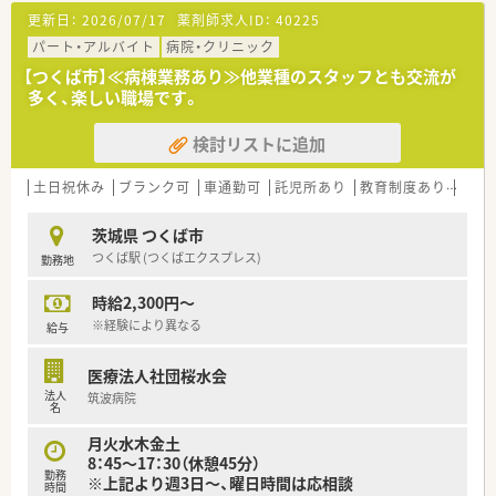
を用意されています
更新日：
2026/07/17
薬剤師求人ID：
40225
■総合薬剤師・調剤薬剤師（土日休み・19時までの勤務）どちらか
の働き方を選択できます
パート・アルバイト
病院・クリニック
■調剤併設型だけでなく「医療モール・クリニック併設店舗」「敷
【つくば市】≪病棟業務あり≫他業種のスタッフとも交流が
地内薬局」「訪問調剤特化型店舗」など様々な店舗を運営してい
多く、楽しい職場です。
ます
■在宅医療にも積極的取り組んでおり「訪問調剤特化型店舗」を
検討リストに追加
50店舗以上、無菌調剤室は業界最多の51店舗設置しています
■「プラチナくるみん認定企業」「健康経営優良法人2023（大規模
法人部門）認定」等を取得し一人ひとりが働きやすい環境が整備
土日祝休み
ブランク可
車通勤可
託児所あり
教育制度あり
~1
されています
■充実した研修制度、人事制度、評価制度、キャリア支援制度等
茨城県 つくば市
があるのも特徴です
つくば駅 (つくばエクスプレス)
勤務地
時給2,300円～
※経験により異なる
給与
医療法人社団桜水会
法人
筑波病院
名
月火水木金土
8：45～17：30（休憩45分）
勤務
※上記より週3日～、曜日時間は応相談
時間