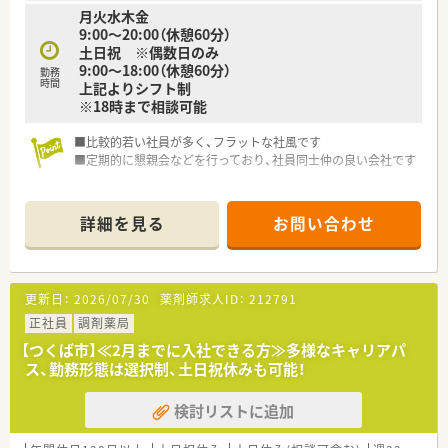
月火水木金
9:00～20:00（休憩60分）
土日祝 ※偶数日のみ
9:00～18:00（休憩60分）
勤務
時間
上記よりシフト制
※18時まで相談可能
■比較的若い社員が多く、フラットな社風です
■定期的に懇親会などを行っており、社員同士仲の良い会社です
詳細を見る
お問い合わせ
更新日：
2026/07/30
薬剤師求人ID：
212791
正社員
調剤薬局
【つくば市】≪2月までに入社できる方≫多様なキャリアパ
ス、勤務形態は選択制、土日祝休みも可能！
検討リストに追加