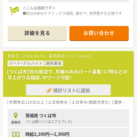
＜こんな病院です＞
■約200床のケアミックス病院。静かで、自然豊かな立地です
＜業務内容＞
■入院患者様は寝たきりや認知症の患者様が多く、患者様と直接
詳細を見る
お問い合わせ
というよりは医療従事者同士のコミュニケーションがメインに
なります
■病棟は2・3・4階にあり、病棟の2・3階に薬剤師を1名ずつ配置し
ています。今後は４Fにも1名配置していきたい考えです。
更新日：
2026/08/03
薬剤師求人ID：
731640
■医師・看護師との関係は良好で、処方意図の確認なども気兼ね
なく行える関係性です。
パート・アルバイト
調剤薬局
■ドクターからの処方箋は手書きです。
【つくば市】秋の新店で、月曜のみのパート募集！17時などの
■外来は約10数名で基本的には院外処方です。
早上がり応相談、Wワーク可能！
＜人員体制について＞
検討リストに追加
■薬剤師は常勤2名、嘱託社員2名、パート社員4名が在籍してお
り、常時4名前後です
■年齢層は40~50代が中心でパート社員は30代が中心です。木
年間休日120日以上
土日祝休み
土日休み(相談可含む)
週休2.5日以上
金は忙しいので常時5名いることもあります（金曜は皮膚科のド
クターが人気のため）
茨城県 つくば市
つくば駅 (つくばエクスプレス)
勤務地
＜福利厚生＞
■職員食堂では、300円でバランスのとれた、ボリュームのある
時給2,100円～2,300円
食事が食べられます。