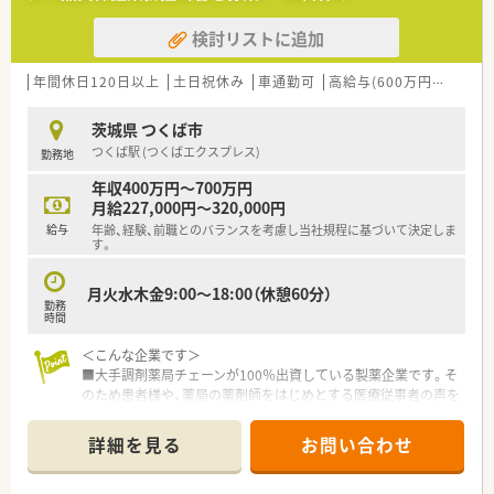
検討リストに追加
年間休日120日以上
土日祝休み
車通勤可
高給与(600万円以上)
住
茨城県 つくば市
つくば駅 (つくばエクスプレス)
勤務地
年収400万円～700万円
月給227,000円～320,000円
給与
年齢、経験、前職とのバランスを考慮し当社規程に基づいて決定しま
す。
月火水木金9:00～18:00（休憩60分）
勤務
時間
＜こんな企業です＞
■大手調剤薬局チェーンが100％出資している製薬企業です。そ
のため患者様や、薬局の薬剤師をはじめとする医療従事者の声を
ダイレクトに製品開発に活かすことが出来ます。
■創業18年とまだ若い会社であるものの、研究費に投資を行い、
詳細を見る
お問い合わせ
今後の成長が見込まれます。
■2021年6月に次世代育成支援対策推進法に基づく「くるみん」