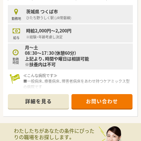
茨城県 つくば市
ひたち野うしく駅 (JR常磐線)
勤務地
時給2,000円～2,200円
※経験・年齢考慮し決定
給与
月～土
08：30～17：30（休憩60分）
上記より、時間や曜日は相談可能
勤務
時間
※扶養内は不可
≪こんな病院です≫
■一般病床、療養病床、障害者病床をあわせ持つケアミックス型
の病院です
■つくば市の南部、自然豊かな場所にございます
■介護老人保健施設も併設し、急性期、慢性期、在宅までシーム
詳細を見る
お問い合わせ
レスに対応しています。
■単身用・世帯用の寮あり 遠方の方も大歓迎♪
■0歳～小3まで対象の保育所隣接 お子様がいる方も安心して
お勤めいただけます。
わたしたちがあなたの条件にぴった
≪業務内容≫
りの職場をお探しします。
■入院患者様の調剤、監査、服薬指導 ※外来は院外処方