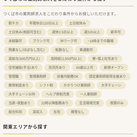
つくば市の薬剤師求人をこだわり条件からお探しいただけます。
駅チカ
年間休日120日以上
土日祝休み
土日休み(相談可含む)
週休2.5日以上
週32h以上
新卒可
未経験可
ブランク可
Ｗワーク可
~18時までの職場
残業なし(ほぼなし含む)
転勤なし
車通勤可
高給与(600万円以上)
高時給(2,500円以上)
寮・借上社宅あり
住宅補助(手当)あり
託児所あり
60歳以上可
新規オープン
管理職
管理薬剤師
扶養内勤務OK
認定薬剤師取得支援あり
教育制度あり
シフト制
かかりつけ薬剤師
大手チェーン
大手チェーン以外
ヘルプ体制充実
一人薬剤師
当直・夜勤あり
22時以降勤務あり
生活環境充実
夜間のみ
総合科目
高収入
在宅
積雪なし
関東エリアから探す