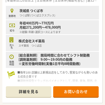
年間休日120日以上
土日祝休み
土日休み(相談可含む)
週32h以上
茨城県 つくば市
つくば駅 (つくばエクスプレス)
勤務地
年収400万円～770万円
月給271,200円～478,000円
給与
※経験・年齢・選択コースによります
株式会社スギ薬局
法人
スギ薬局 つくば店
名
[総合薬剤師] 開局時間に合わせてシフト制勤務
[調剤薬剤師] 9:00～19:00内の勤務
勤務
※変形労働時間制(実働1日平均8時間勤務)
時間
■毎年100 店舗以上新規出店をしており、堅実ながらも勢いのあ
る成長企業です
■調剤併設型ドラッグのパイオニアとして、関東、東海、関西、北
陸・信州を中心に約1,700店舗以上を展開しています
■研修制度は様々なプランがあり、集合研修だけでなく任意で受
詳細を見る
お問い合わせ
講可能な研修も幅広く用意されています
■店舗で活躍する従業員、社外で活躍する従業員、将来経営幹部
となる従業員など、薬剤師として様々な活躍ができるフィールド