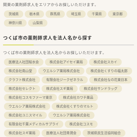
関東の薬剤師求人をエリアからお探しいただけます。
茨城県
栃木県
群馬県
埼玉県
千葉県
東京都
神奈川県
山梨県
つくば市の薬剤師求人を法人名から探す
つくば市の薬剤師求人を法人名からお探しいただけます。
医療法人社団桜水会
株式会社アイセイ薬局
株式会社スカイ
株式会社南山堂
ウエルシア薬局株式会社
株式会社くすりの福太郎
クラフト株式会社
有限会社ジークゼネラル
株式会社なの花東日本
株式会社セレクト
株式会社スギ薬局
株式会社サンドラッグ
株式会社コスモファーマ東京
株式会社カワチ薬品
ウエルシア薬局株式会社
株式会社くすりのマルト
株式会社ユニスマイル
ウエルシア薬局株式会社
有限会社千葉メディカルサプライ
株式会社コスモ
株式会社スギ薬局
医療法人社団青潤会
茨城県民生活協同組合