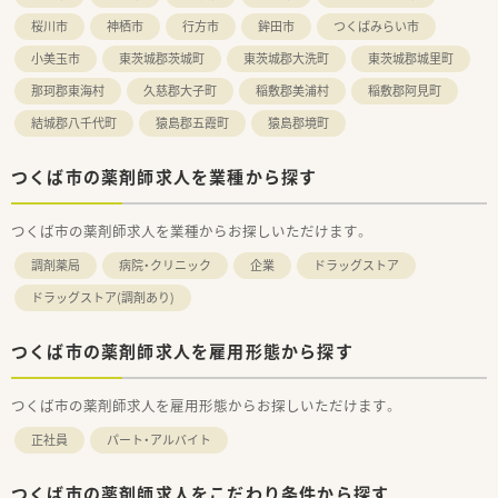
桜川市
神栖市
行方市
鉾田市
つくばみらい市
小美玉市
東茨城郡茨城町
東茨城郡大洗町
東茨城郡城里町
那珂郡東海村
久慈郡大子町
稲敷郡美浦村
稲敷郡阿見町
結城郡八千代町
猿島郡五霞町
猿島郡境町
つくば市の薬剤師求人を業種から探す
つくば市の薬剤師求人を業種からお探しいただけます。
調剤薬局
病院・クリニック
企業
ドラッグストア
ドラッグストア(調剤あり)
つくば市の薬剤師求人を雇用形態から探す
つくば市の薬剤師求人を雇用形態からお探しいただけます。
正社員
パート・アルバイト
つくば市の薬剤師求人をこだわり条件から探す