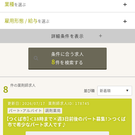
業種
を選ぶ
雇用形態 / 給与
を選ぶ
詳細条件を表示
条件に合う求人
8
件を
検索する
8
件の薬剤師求人
並び順
更新日：
2026/07/17
薬剤師求人ID：
178745
パート・アルバイト
調剤薬局
【つくば市】＜18時まで×週3日前後のパート募集！＞つくば
市で希少なパート求人です♪