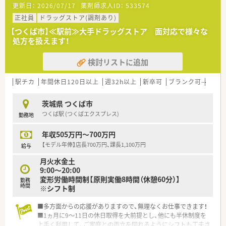
更新日：
2026/07/17
薬剤師求人ID：
533574
正社員
ドラッグストア(調剤あり)
【つくば市】≪駅前≫大手ドラッグストア 面対応で様々な
処方を扱えます！
検討リストに追加
駅チカ
年間休日120日以上
週32h以上
新卒可
ブランク可
転勤
茨城県 つくば市
つくば駅 (つくばエクスプレス)
勤務地
年収505万円～700万円
【モデル年俸】店長700万円、課長1,100万円
給与
月火水金土
9:00～20:00
変形労働時間制【原則実働8時間（休憩60分）】
勤務
時間
※シフト制
■多方面からの応援がありますので、無理なくお仕事できます！
■1ヵ月に9～11日の休日取得を大前提とし、他にも半休制度を
上手く利用して、ご家庭との両立を図れるようにシフトも工夫さ