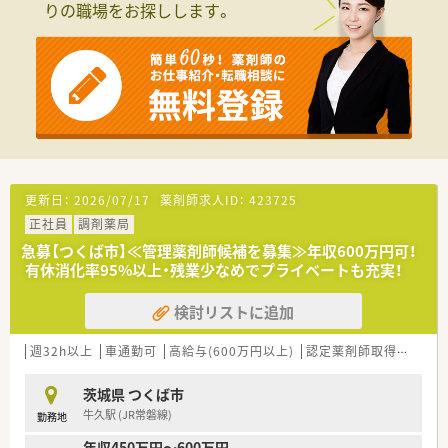
りの職場をお探しします。
■年齢や社歴に関わらず実力を正当に評価する制度があり、若手
での管理職登用実績も豊富です。
■全国に展開する大手グループの一員であるため、経営基盤が非
常に安定しているのが強みです。
【職場環境と雰囲気】
■週休2.5日の週もあるなど、プライベートの時間を大切にでき
る環境が整っています。
■在宅医療への対応はなく外来調剤に専念できるため、日々の業
務に集中しやすい環境です。
■かかりつけ薬剤師などのノルマは一切なく、精神的な負担なく
更新日：
2026/07/17
薬剤師求人ID：
423725
業務に打ち込むことができます。
正社員
調剤薬局
急募【つくば市】≪管理薬剤師候補を募集≫年収600万円可！
有休消化率95%以上・残業少なめでプライベートも充実！
検討リストに追加
週32h以上
車通勤可
高給与(600万円以上)
認定薬剤師取得支援あり
茨城県 つくば市
牛久駅 (JR常磐線)
勤務地
年収450万円～600万円