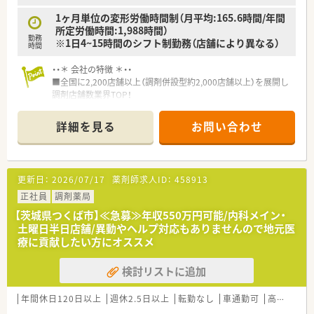
1ヶ月単位の変形労働時間制（月平均:165.6時間/年間
所定労働時間:1,988時間）
勤務
※1日4~15時間のシフト制勤務（店舗により異なる）
時間
・・＊ 会社の特徴 ＊・・
■全国に2,200店舗以上（調剤併設型約2,000店舗以上）を展開し
調剤店舗数業界TOP！
■店舗拡大に伴いキャリアアップできるポジションが多数あり！
頑張り次第で高給与も可能！
詳細を見る
お問い合わせ
■経験や勤務コースによりますが、経験の少ない方でも500万前
半スタートと業界TOP水準！
■職種や職域に合わせ、豊富な社内研修や外部組織と連携した研
修を用意されています
更新日：
2026/07/17
薬剤師求人ID：
458913
■薬剤師が中心の会社だからこそ活躍できるキャリアパスが多
種多様に用意されています。
正社員
調剤薬局
■店舗拡大に伴い、エリアマネジャーや営業部長等のマネジメン
【茨城県つくば市】≪急募≫年収550万円可能/内科メイン・
トのポジションも増えます。
土曜日半日店舗/異動やヘルプ対応もありませんので地元医
■在宅や教育等の専門性を活かせるスペシャリストを目指すこ
療に貢献したい方にオススメ
とも可能です。
■その他にも、管理部門や商品部門等の本社スタッフなど活動領
検討リストに追加
域は多種多様です。
■在宅実施店舗は年々増加しており、在宅医療へもしっかりと関
わる事ができます。
年間休日120日以上
週休2.5日以上
転勤なし
車通勤可
高給与(600万円以上)
■育児休暇は3歳まで取得が可能で、時短制度は小学5年生まで