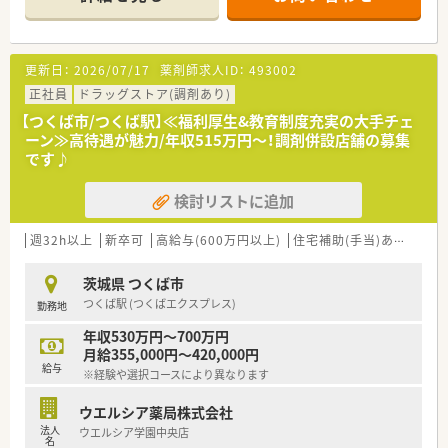
■経験や勤務コースによりますが、経験の少ない方でも500万前
半スタートと業界TOP水準！
■職種や職域に合わせ、豊富な社内研修や外部組織と連携した研
修を用意されています
更新日：
2026/07/17
薬剤師求人ID：
493002
■薬剤師が中心の会社だからこそ活躍できるキャリアパスが多
種多様に用意されています。
正社員
ドラッグストア(調剤あり)
■店舗拡大に伴い、エリアマネジャーや営業部長等のマネジメン
【つくば市/つくば駅】≪福利厚生&教育制度充実の大手チェ
トのポジションも増えます。
ーン≫高待遇が魅力/年収515万円～！調剤併設店舗の募集
■在宅や教育等の専門性を活かせるスペシャリストを目指すこ
です♪
とも可能です。
■その他にも、管理部門や商品部門等の本社スタッフなど活動領
検討リストに追加
域は多種多様です。
■在宅実施店舗は年々増加しており、在宅医療へもしっかりと関
わる事ができます。
週32h以上
新卒可
高給与(600万円以上)
住宅補助(手当)あり
認定
■育児休暇は3歳まで取得が可能で、時短制度は小学5年生まで
時短勤務ができるよう変更予定です。
茨城県 つくば市
■年間休日が120日とワークライフバランスが整っています
つくば駅 (つくばエクスプレス)
勤務地
■日用品から常備薬まで、従業員割引制度など嬉しいメリットも
たくさんあります！
年収530万円～700万円
月給355,000円～420,000円
給与
※経験や選択コースにより異なります
ウエルシア薬局株式会社
法人
ウエルシア学園中央店
名