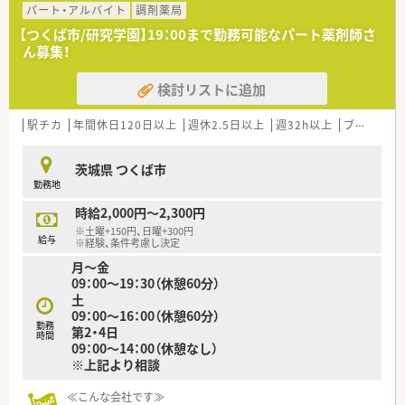
パート・アルバイト
調剤薬局
≪こんな店舗です≫
【つくば市/研究学園】19：00まで勤務可能なパート薬剤師さ
■リハビリ施設が充実した整形外科クリニックの隣に位置する
ん募集！
薬局です
■国道六号線の近く、常磐線の牛久駅の東側に位置します
検討リストに追加
■ギネス認定、地上高世界最大の仏像で知られる牛久大仏から
20分程度の立地です
駅チカ
年間休日120日以上
週休2.5日以上
週32h以上
ブランク可
茨城県 つくば市
勤務地
時給2,000円～2,300円
※土曜+150円、日曜+300円
給与
※経験、条件考慮し決定
月～金
09：00～19：30（休憩60分）
土
09：00～16：00（休憩60分）
勤務
第2・4日
時間
09：00～14：00（休憩なし）
※上記より相談
≪こんな会社です≫