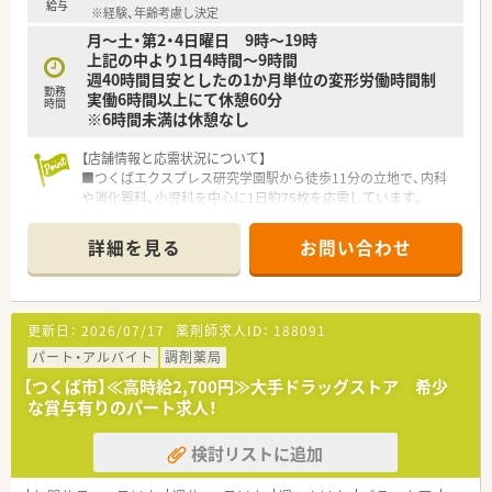
給与
※経験、年齢考慮し決定
月～土・第2・4日曜日 9時～19時
上記の中より1日4時間～9時間
週40時間目安としたの1か月単位の変形労働時間制
勤務
実働6時間以上にて休憩60分
時間
※6時間未満は休憩なし
【店舗情報と応需状況について】
■つくばエクスプレス研究学園駅から徒歩11分の立地で、内科
や消化器科、小児科を中心に1日約75枚を応需しています。
■近隣のクリニック門前薬局として地域住民の利用が多く、常勤
3名と非常勤6名の体制で手厚いフォローが可能な環境です。
詳細を見る
お問い合わせ
■地域の開発に伴い処方箋枚数も安定しており、電子お薬手帳ア
プリやパナソニック製の電子薬歴などのIT化も進んでいます。
【募集背景と求める人物像について】
更新日：
2026/07/17
薬剤師求人ID：
188091
■今回は欠員補充による急募案件であり、周囲と円滑なコミュニ
ケーションを図りながら自発的に動ける方を募集しています。
パート・アルバイト
調剤薬局
■病院での勤務経験がある方や、変化の激しい業界動向に対して
【つくば市】≪高時給2,700円≫大手ドラッグストア 希少
柔軟に対応し、店舗をより良くしたいという熱意ある方を歓迎し
な賞与有りのパート求人！
ます。
■患者様の健康を第一に考え、在宅医療の提案やかかりつけ薬剤
検討リストに追加
師としての役割を能動的に果たせる方を強く求めています。