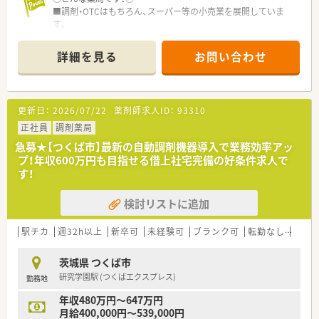
■最新の機器が揃う広々とした調剤室で、正確かつスピーディー
■調剤・OTCはもちろん、スーパー等の小売業を展開していま
な監査業務を実施します。
す。
■患者様一人ひとりに寄り添い、丁寧でわかりやすい服薬指導や
■千葉県内に多数店舗がございますので、ご希望のエリアの店舗
薬歴管理業務を行います。
でご相談可能です。
詳細を見る
お問い合わせ
■千葉県外から転居されてくる方には家賃補助があります。
■在宅にも力を入れています。
質の高い薬剤師を育成する為の教育研修制度を確立しており、ス
更新日：
2026/07/22
薬剤師求人ID：
93310
テップアップの為の様々な研修講座を開設しています。
幅広いキャリアアップのステージが用意されている為、将来的に
正社員
調剤薬局
は現場を離れてエリアマネージャーになりたいなどの希望があ
急募★【つくば市】最新の自動調剤機器導入で業務効率アッ
る方にもおすすめ。
プ！年収600万円も目指せる借上社宅完備の好条件求人で
す！
検討リストに追加
駅チカ
週32h以上
新卒可
未経験可
ブランク可
転勤なし
車通
茨城県 つくば市
研究学園駅 (つくばエクスプレス)
勤務地
年収480万円～647万円
月給400,000円～539,000円