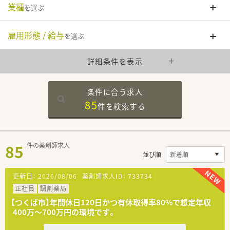
業種
を選ぶ
雇用形態 / 給与
を選ぶ
詳細条件を表示
条件に合う求人
85
件を
検索する
85
件の薬剤師求人
並び順
更新日：
2026/08/06
薬剤師求人ID：
733734
正社員
調剤薬局
【つくば市】年間休日120日かつ有休取得率80%で想定年収
400万〜700万円の環境です。