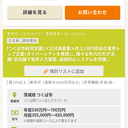
れています！
■ご年齢・ご経験不問で応募ができます。60歳が定年ですが、契
詳細を見る
お問い合わせ
約社員への切り替えもご相談可。
更新日：
2026/07/17
薬剤師求人ID：
493008
正社員
調剤薬局
【つくば市研究学園】≪正社員募集≫売上1兆円目前の業界ト
ップ企業！ダイバーシティを推進し、様々な年代の方が活
躍！全店舗で音声入力薬歴、過誤防止システムを完備♪
検討リストに追加
週32h以上
新卒可
高給与(600万円以上)
住宅補助(手当)あり
認定
茨城県 つくば市
つくば駅 (つくばエクスプレス)
勤務地
年収530万円～700万円
月給355,000円～420,000円
給与
※経験や選択コースにより異なります