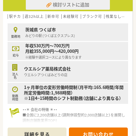
検討リストに追加
駅チカ
週32h以上
新卒可
未経験可
ブランク可
残業なし(ほぼなし含む)
茨城県 つくば市
みどりの駅 (つくばエクスプレス)
勤務地
年収530万円～700万円
月給355,000円～420,000円
給与
※経験や選択コースにより異なります
ウエルシア薬局株式会社
法人
ウエルシアつくばみどりの店
名
1ヶ月単位の変形労働時間制（月平均:165.6時間/年間
所定労働時間:1,988時間）
勤務
※1日4~15時間のシフト制勤務（店舗により異なる）
時間
・・＊ 会社の特徴 ＊・・
■全国に2,200店舗以上（調剤併設型約2,000店舗以上）を展開し
調剤店舗数業界TOP！
■店舗拡大に伴いキャリアアップできるポジションが多数あり！
頑張り次第で高給与も可能！
詳細を見る
お問い合わせ