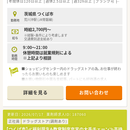
【勤務実態について】
年間休日120日以上
週休2.5日以上
週32h以上
ブランク可
Ｗワー
■店舗間での公平性を保つために1ヶ月単位の変形労働時間制を
採用しており、週休2日または週2.5日の休みが確保されていま
茨城県 つくば市
す。
荒川沖駅 (JR常磐線)
勤務地
■第1・第3・第5日曜日と祝日が固定休となっているため、プライ
ベートの予定も立てやすくワークライフバランスが良好です。
時給2,700円～
■近隣エリアに店舗が集中しているドミナント展開の強みを活
※経験・条件により考慮します
かし、急な欠員時にも互いに助け合えるヘルプ体制が整っていま
給与
交通費別途支給あり
す。
9：00～21：00
休憩時間は就業規則による
勤務
※上記より相談
時間
■ショッピングセンター内のドラッグストアの為、お仕事が終わ
ったらお買いものも楽しめます
■お買い物割引や賞与支給等、パートにも好待遇の求人
■土日祝(月の半分以上)、20：00までのシフトが可能な方の募集
です
詳細を見る
お問い合わせ
更新日：
2026/07/17
薬剤師求人ID：
187060
正社員
ドラッグストア(調剤あり)
【つくば市】≪福利厚生&教育制度充実の大手チェーン≫高待