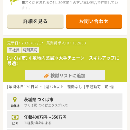
■若く活気溢れる会社、30代前半の方が高い割合で在籍してい
ます。
■薬局同士が近く、地域に根付いた経営を忠実に守っています。
（むやみな出店はしていません）
詳細を見る
お問い合わせ
■薬局を柱として様々な事業を展開しています。（託児所、健康
サポート薬局、飲食店も今後検討）
■茨城以外への出店予定はなく、遠方への異動がございません。
■会社のキーワードは【変化する事が当たり前！】昔は目の前にケ
更新日：
2026/07/17
薬剤師求人ID：
362863
ロちゃんが置いてある古い薬局が殆どでしたが、現在は在宅・か
かりつけ・オンライン調剤など毎年のように薬局業界は変化して
正社員
調剤薬局
います。変化に柔軟に対応していける人材を求めています
【つくば市】≪敷地内薬局≫大手チェーン スキルアップに
■薬局の他にも飲食や有料老人ホームなど他業種も展開してお
最適！
り、収益を上げている会社です
検討リストに追加
≪こんな方にお勧めです≫
■麻薬を取り扱うため、無菌調剤を行っており病院経験者が大活
躍しています！病院経験者の方、大歓迎です♪
年間休日120日以上
週32h以上
転勤なし
車通勤可
寮・借上社宅あり
■小児科受けで、近隣のお子様たちがたくさん訪れる薬局です、
元気なお子様が好きな方、子育て経験がある方など、お子様の対
茨城県 つくば市
応に抵抗がない方にお勧めです
つくば駅 (つくばエクスプレス)
勤務地
年収400万円～550万円
※経験・年齢による
給与