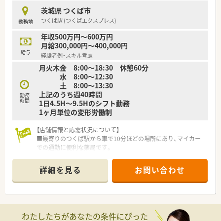
時短勤務ができるよう変更予定です。
茨城県 つくば市
■年間休日が120日とワークライフバランスが整っています
つくば駅 (つくばエクスプレス)
勤務地
■日用品から常備薬まで、従業員割引制度など嬉しいメリットも
たくさんあります！
年収500万円～600万円
月給300,000円～400,000円
給与
経験者例・スキル考慮
月火木金 8:00〜18:30 休憩60分
水 8:00〜12:30
土 8:00〜13:30
上記のうち週40時間
勤務
時間
1日4.5H〜9.5Hのシフト勤務
1ヶ月単位の変形労働制
【店舗情報と応需状況について】
■最寄りのつくば駅から車で10分ほどの場所にあり、マイカー
での通勤に便利な薬局です。
■主に門前のクリニックから内科と小児科を応需し、1日の処方
箋枚数は約60枚です。
詳細を見る
お問い合わせ
■薬剤師は常勤2名とパート2名、事務スタッフも3名在籍してお
り、協力体制は万全です。
【法人特徴について】
■『For The Patient ～総ては患者様の為に～』を企業理念に掲
わたしたちがあなたの条件にぴった
げ、地域医療に貢献しています。