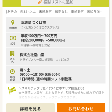
検討リストに追加
駅チカ
週32h以上
未経験可
転勤なし
車通勤可
高給与(600万円以上)
茨城県 つくば市
つくば駅 (つくばエクスプレス)
勤務地
年収400万円～700万円
月給280,000円～500,000円
給与
※経験・年齢考慮し決定
株式会社南山堂
法人
ドライブスルー南山堂薬局 つくば本店
名
月～土
09：00～18：00（休憩60分）
勤務
1日8時間、週40時間シフト制勤務
時間
＼スキルアップ可能／（つくば市エリア担当より）
大学病院の応需が中心となるため、多科目の処方に触れて知識を
深めながら確実にステップアップできます。
【店舗情報と応需状況について】
詳細を見る
お問い合わせ
■茨城県つくば市に位置しつくば駅から車で5分の立地で、マイ