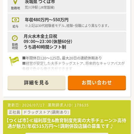
茨城県 つくば市
暇5日と連休も取得可能です。
荒川沖駅 (JR常磐線)
勤務地
■近隣店舗とのヘルプ体制が充実しており、急な休みにも対応し
やすいので安心です。
年収480万円～550万円
※上記は30代経験者モデル、経験・役職により異なります。
給与
月火水木金土日祝
09：00～23：00（休憩60分）
勤務
うち週40時間シフト制
時間
■年間休日120～125日、最大20日の連続休暇あり
■経営が安定した大手ドラッグストア、将来的なキャリアパスが
多様で色々な働き方ができます
■未経験の方もきちんと指導する教育ノウハウがあります
詳細を見る
お問い合わせ
更新日：
2026/07/17
薬剤師求人ID：
178635
正社員
ドラッグストア(調剤あり)
【つくば市】≪福利厚生&教育制度充実の大手チェーン≫高待
遇が魅力/年収515万円～！調剤併設店舗の募集です♪