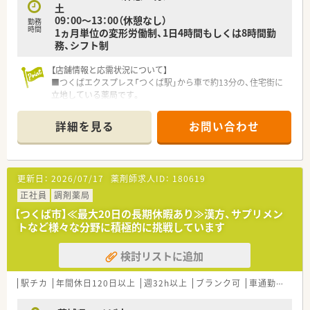
土
09：00～13：00（休憩なし）
勤務
時間
1ヵ月単位の変形労働制、1日4時間もしくは8時間勤
務、シフト制
【店舗情報と応需状況について】
■つくばエクスプレス「つくば駅」から車で約13分の、住宅街に
立地している薬局です。
■主に施設在宅の処方箋を応需しており、外来の処方箋は月に1
～2枚程度になります。
詳細を見る
お問い合わせ
■薬剤師は常勤1名とパート2名に加え、事務員2～3名が在籍し
協力して業務を進めます。
【募集背景と求める人物像について】
更新日：
2026/07/17
薬剤師求人ID：
180619
■今回は今後の体制強化を見据えた増員募集となり、長く一緒に
働ける仲間を求めています。
正社員
調剤薬局
■在宅業務のご経験がある方はもちろん、これから挑戦したいと
【つくば市】≪最大20日の長期休暇あり≫漢方、サプリメン
いう意欲のある方も歓迎します。
トなど様々な分野に積極的に挑戦しています
■施設へのお届け等で運転が必須となるため、普通自動車運転免
許をお持ちの方を募集します。
検討リストに追加
【勤務実態について】
■営業時間は18時までで、残業もほとんど発生しないため、終業
駅チカ
年間休日120日以上
週32h以上
ブランク可
車通勤可
寮
後の時間も有効活用できます。
■有給休暇の取得が推奨されており、夏季休暇6日、年末年始休