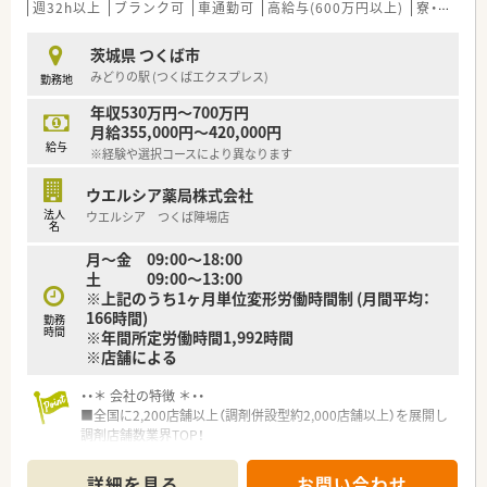
■在宅実施店舗は年々増加しており、在宅医療へもしっかりと関
週32h以上
ブランク可
車通勤可
高給与(600万円以上)
寮・借上社宅あり
わる事ができます。
■育児休暇は3歳まで取得が可能で、時短制度は小学5年生まで
茨城県 つくば市
時短勤務ができるよう変更予定です。
みどりの駅 (つくばエクスプレス)
勤務地
■年間休日が120日とワークライフバランスが整っています
■日用品から常備薬まで、従業員割引制度など嬉しいメリットも
年収530万円～700万円
たくさんあります！
月給355,000円～420,000円
給与
※経験や選択コースにより異なります
ウエルシア薬局株式会社
法人
ウエルシア つくば陣場店
名
月～金 09:00〜18:00
土 09:00〜13:00
※上記のうち1ヶ月単位変形労働時間制 (月間平均：
166時間)
勤務
時間
※年間所定労働時間1,992時間
※店舗による
・・＊ 会社の特徴 ＊・・
■全国に2,200店舗以上（調剤併設型約2,000店舗以上）を展開し
調剤店舗数業界TOP！
■店舗拡大に伴いキャリアアップできるポジションが多数あり！
頑張り次第で高給与も可能！
詳細を見る
お問い合わせ