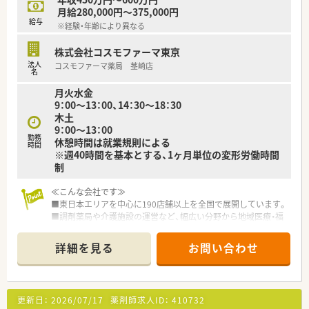
月給280,000円～375,000円
給与
※経験・年齢により異なる
株式会社コスモファーマ東京
法人
コスモファーマ薬局 茎崎店
名
月火水金
9：00～13：00、14：30～18：30
木土
9：00～13：00
勤務
休憩時間は就業規則による
時間
※週40時間を基本とする、1ヶ月単位の変形労働時間
制
≪こんな会社です≫
■東日本エリアを中心に190店舗以上を全国で展開しています。
■調剤薬局や介護施設の運営など、幅広い分野から地域医療・福
祉に貢献しています。
■人とのつながりを大切にしており、患者様の笑顔の見える対応
詳細を見る
お問い合わせ
を心がけています。
≪こんな方にお勧め≫
■有給休暇取得率95％以上！プライベートも大切にしたい方
更新日：
2026/07/17
薬剤師求人ID：
410732
■管理薬剤師にチャレンジしたい方