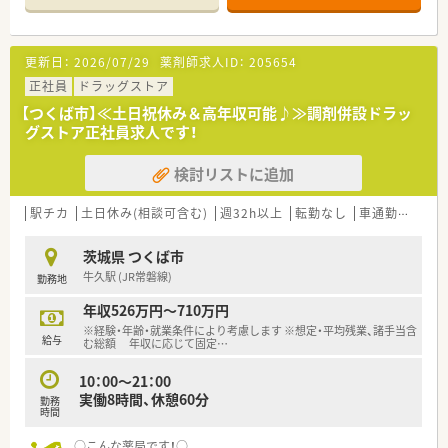
カーでの通勤にも対応しております。
■筑波大学附属病院から総合科目の処方箋を応需しており、多彩
な症例の経験を積める環境です。
更新日：
2026/07/29
薬剤師求人ID：
205654
■具体的な処方箋枚数や勤務者数は非開示のため、詳細をご希望
の方はお問い合わせください。
正社員
ドラッグストア
【つくば市】≪土日祝休み＆高年収可能♪≫調剤併設ドラッ
【募集背景と求める人物像について】
グストア正社員求人です！
■欠員補充に伴い正社員として安定した環境で力を発揮してく
れる仲間を新しく募集いたします。
検討リストに追加
■総合病院前で多科目の知識を広げたい方や、残業が少なく無理
なく働きたい方に最適です。
■調剤業務未経験の方の相談も受け付けており、意欲を持って業
駅チカ
土日休み(相談可含む)
週32h以上
転勤なし
車通勤可
高給
務に取り組める方を歓迎します。
茨城県 つくば市
【勤務実態について】
牛久駅 (JR常磐線)
勤務地
■全社平均の残業時間は月8時間程度と非常に少なく、無理のな
い勤務体制を整えています。
年収526万円～710万円
■1人あたりの処方箋処理枚数は20枚程度と余裕を持たせた人
※経験・年齢・就業条件により考慮します ※想定・平均残業、諸手当含
員配置を行っております。
給与
む総額 年収に応じて固定
…
■本人が合意しない限りは無理な異動が生じることはないため、
住み慣れた地域で働けます。
10：00～21：00
実働8時間、休憩60分
勤務
【想定される業務内容】
時間
■筑波大学附属病院をはじめとする医療機関からの処方箋に基
づいた調剤業務を担当します。
○こんな薬局です！○