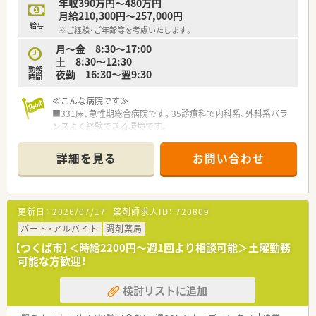
年収390万円～480万円
月給210,300円～257,000円
給与
※ご経験・ご年齢等を考慮いたします。
月～金 8:30～17:00
土 8:30～12:30
勤務
夜勤 16:30～翌9:30
時間
≪こんな病院です≫
■331床、急性期総合病院です。35診療科で内科系、外科系バラ
ンスよく経験できる環境です。
■全ての病棟に専任薬剤師を配置し医師、看護師等のスタッフと
連携したチーム医療を実践しています。
詳細を見る
お問い合わせ
■他職種とともに院内の各種ラウンドや委員会にも参加し、薬物
療法の提案などを行っています。
■がん薬物療法認定薬剤師やNST専門療法士、抗菌化学療法認定
薬剤師などの資格取得の支援も受けられる環境です。
更新日：
2026/07/17
薬剤師求人ID：
720809
≪業務内容≫
パート・アルバイト
調剤薬局
■入院患者様の調剤、監査、服薬指導 ※外来は院外処方
【つくば市】＜時給2200円～週1回より相談可能＞土曜勤務
■注射混注（抗がん剤、ＴＰＮ）
可能な方歓迎！
■製剤業務
■病棟業務（病棟専任薬剤師を全病棟に配置）
検討リストに追加
■医薬品管理、医薬品所法管理
■各種委員会