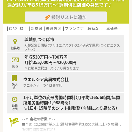
遇が魅力/年収515万円～！調剤併設店舗の募集です♪
検討リストに追加
週32h以上
新卒可
未経験可
ブランク可
転勤なし
車通勤可
高給
茨城県 つくば市
万博記念公園駅 (つくばエクスプレス)／研究学園駅 (つくばエクス
勤務地
プレス)
年収530万円～700万円
月給355,000円～420,000円
給与
※経験や選択コースにより異なります
ウエルシア薬局株式会社
法人
ウエルシア つくば豊里店
名
1ヶ月単位の変形労働時間制（月平均:165.6時間/年間
所定労働時間:1,988時間）
勤務
※1日4~15時間のシフト制勤務（店舗により異なる）
時間
・・＊ 会社の特徴 ＊・・
■全国に2,200店舗以上（調剤併設型約2,000店舗以上）を展開し
調剤店舗数業界TOP！