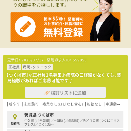
種多様に用意されています。
りの職場をお探しします。
■店舗拡大に伴い、エリアマネジャーや営業部長等のマネジメン
トのポジションも増えます。
■在宅や教育等の専門性を活かせるスペシャリストを目指すこ
とも可能です。
■その他にも、管理部門や商品部門等の本社スタッフなど活動領
域は多種多様です。
■在宅実施店舗は年々増加しており、在宅医療へもしっかりと関
わる事ができます。
■育児休暇は3歳まで取得が可能で、時短制度は小学5年生まで
時短勤務ができるよう変更予定です。
■年間休日が120日とワークライフバランスが整っています
更新日：
2026/07/17
薬剤師求人ID：
559056
■日用品から常備薬まで、従業員割引制度など嬉しいメリットも
正社員
病院・クリニック
たくさんあります！
【つくば市】≪正社員2名募集≫病院のご経験がなくても、薬
局経験があればご応募可能です♪
検討リストに追加
新卒可
未経験可
残業なし(ほぼなし含む)
転勤なし
車通勤可
託
茨城県 つくば市
牛久駅 (JR常磐線)／土浦駅 (JR常磐線)／みどりの駅 (つくばエクス
勤務地
プレス)／つくば駅
…