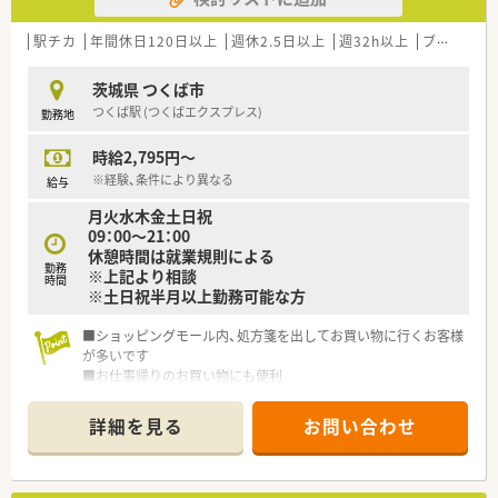
ために現場の声も大切にしております
駅チカ
年間休日120日以上
週休2.5日以上
週32h以上
ブランク可
茨城県 つくば市
つくば駅 (つくばエクスプレス)
勤務地
時給2,795円～
※経験、条件により異なる
給与
月火水木金土日祝
09：00～21：00
休憩時間は就業規則による
勤務
※上記より相談
時間
※土日祝半月以上勤務可能な方
■ショッピングモール内、処方箋を出してお買い物に行くお客様
が多いです
■お仕事帰りのお買い物にも便利
■土日勤務(月の半分以上)、シフトにより夜21：00までの勤務が
可能な方の募集です
詳細を見る
お問い合わせ