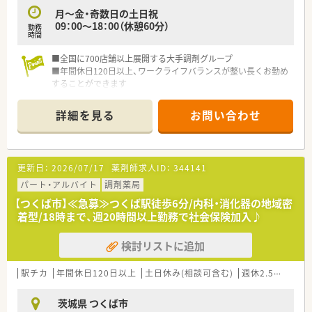
月～金・奇数日の土日祝
09：00～18：00（休憩60分）
勤務
時間
■全国に700店舗以上展開する大手調剤グループ
■年間休日120日以上、ワークライフバランスが整い長くお勤め
することができます
■独自のeラーニングや研修制度が充実、成長を後押ししてくれ
る会社です
詳細を見る
お問い合わせ
更新日：
2026/07/17
薬剤師求人ID：
344141
パート・アルバイト
調剤薬局
【つくば市】≪急募≫つくば駅徒歩6分/内科・消化器の地域密
着型/18時まで、週20時間以上勤務で社会保険加入♪
検討リストに追加
駅チカ
年間休日120日以上
土日休み(相談可含む)
週休2.5日以上
茨城県 つくば市