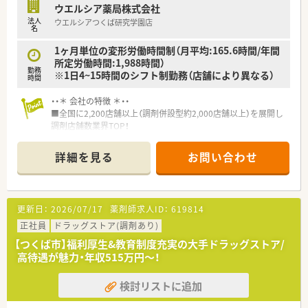
ウエルシア薬局株式会社
法人
ウエルシアつくば研究学園店
名
1ヶ月単位の変形労働時間制（月平均:165.6時間/年間
所定労働時間:1,988時間）
勤務
※1日4~15時間のシフト制勤務（店舗により異なる）
時間
・・＊ 会社の特徴 ＊・・
■全国に2,200店舗以上（調剤併設型約2,000店舗以上）を展開し
調剤店舗数業界TOP！
■店舗拡大に伴いキャリアアップできるポジションが多数あり！
頑張り次第で高給与も可能！
詳細を見る
お問い合わせ
■経験や勤務コースによりますが、経験の少ない方でも500万前
半スタートと業界TOP水準！
■職種や職域に合わせ、豊富な社内研修や外部組織と連携した研
修を用意されています
更新日：
2026/07/17
薬剤師求人ID：
619814
■薬剤師が中心の会社だからこそ活躍できるキャリアパスが多
種多様に用意されています。
正社員
ドラッグストア(調剤あり)
■店舗拡大に伴い、エリアマネジャーや営業部長等のマネジメン
【つくば市】福利厚生&教育制度充実の大手ドラッグストア/
トのポジションも増えます。
高待遇が魅力・年収515万円～！
■在宅や教育等の専門性を活かせるスペシャリストを目指すこ
とも可能です。
検討リストに追加
■その他にも、管理部門や商品部門等の本社スタッフなど活動領
域は多種多様です。