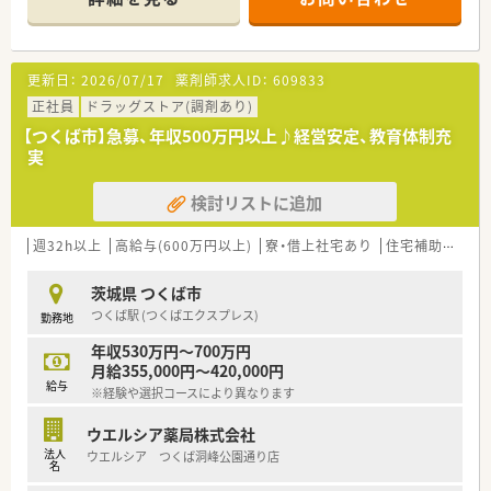
■経験や勤務コースによりますが、経験の少ない方でも500万前
半スタートと業界TOP水準！
■職種や職域に合わせ、豊富な社内研修や外部組織と連携した研
修を用意されています
更新日：
2026/07/17
薬剤師求人ID：
609833
■薬剤師が中心の会社だからこそ活躍できるキャリアパスが多
種多様に用意されています。
正社員
ドラッグストア(調剤あり)
■店舗拡大に伴い、エリアマネジャーや営業部長等のマネジメン
【つくば市】急募、年収500万円以上♪経営安定、教育体制充
トのポジションも増えます。
実
■在宅や教育等の専門性を活かせるスペシャリストを目指すこ
とも可能です。
検討リストに追加
■その他にも、管理部門や商品部門等の本社スタッフなど活動領
域は多種多様です。
■在宅実施店舗は年々増加しており、在宅医療へもしっかりと関
週32h以上
高給与(600万円以上)
寮・借上社宅あり
住宅補助(手当)あり
わる事ができます。
■育児休暇は3歳まで取得が可能で、時短制度は小学5年生まで
茨城県 つくば市
時短勤務ができるよう変更予定です。
つくば駅 (つくばエクスプレス)
勤務地
■年間休日が120日とワークライフバランスが整っています
■日用品から常備薬まで、従業員割引制度など嬉しいメリットも
年収530万円～700万円
たくさんあります！
月給355,000円～420,000円
給与
※経験や選択コースにより異なります
ウエルシア薬局株式会社
法人
ウエルシア つくば洞峰公園通り店
名