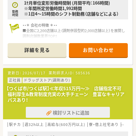
1ｹ月単位変形労働時間制 (月間平均：166時間)
※年間所定労働時間1,992時間
勤務
※1日4～15時間のシフト制勤務（店舗などによる）
時間
・・＊ 会社の特徴 ＊・・
■全国に2,200店舗以上（調剤併設型約2,000店舗以上）を展開し
調剤店舗数業界TOP！
■店舗拡大に伴いキャリアアップできるポジションが多数あり！
頑張り次第で高給与も可能！
詳細を見る
お問い合わせ
■経験や勤務コースによりますが、経験の少ない方でも500万前
半スタートと業界TOP水準！
■職種や職域に合わせ、豊富な社内研修や外部組織と連携した研
修を用意されています
更新日：
2026/07/17
薬剤師求人ID：
585636
■薬剤師が中心の会社だからこそ活躍できるキャリアパスが多
種多様に用意されています。
正社員
ドラッグストア(調剤あり)
■店舗拡大に伴い、エリアマネジャーや営業部長等のマネジメン
【つくば市/つくば駅】≪年収515万円～≫ 店舗指定不可
トのポジションも増えます。
福利厚生&教育制度充実の大手チェーン 豊富なキャリア
■在宅や教育等の専門性を活かせるスペシャリストを目指すこ
パスあり！
とも可能です。
■その他にも、管理部門や商品部門等の本社スタッフなど活動領
検討リストに追加
域は多種多様です。
■在宅実施店舗は年々増加しており、在宅医療へもしっかりと関
わる事ができます。
駅チカ
週32h以上
高給与(600万円以上)
寮・借上社宅あり
住宅補
■育児休暇は3歳まで取得が可能で、時短制度は小学5年生まで
時短勤務ができるよう変更予定です。