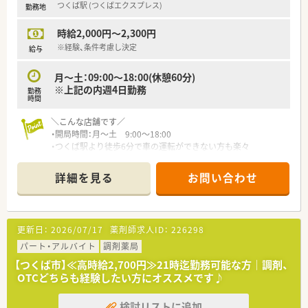
つくば駅 (つくばエクスプレス)
勤務地
時給2,000円～2,300円
※経験、条件考慮し決定
給与
月～土：09:00～18:00(休憩60分)
※上記の内週4日勤務
勤務
時間
＼こんな店舗です／
・開局時間：月～土 9:00～18:00
・つくば駅より徒歩6分で車の運転ができない方も楽々
・同ビル内のクリニックより内科・消化器をメインに応需してお
ります
詳細を見る
お問い合わせ
＼こんな会社です／
・栃木県、茨城県に店舗展開を行っております
・地域密着型の薬局として『地域の皆さまに愛される薬局』を目
更新日：
2026/07/17
薬剤師求人ID：
226298
指しております
・クリニックの開業支援も行っており、ドクターとの関係も構築
パート・アルバイト
調剤薬局
しやすい環境です
【つくば市】≪高時給2,700円≫21時迄勤務可能な方｜調剤、
・急なお休みにも対応できる様、サポート薬剤師も配置しており
OTCどちらも経験したい方にオススメです♪
ます
・店舗運営には「チームワーク」が重要と考えており、社員同士の
検討リストに追加
コミュニケーションを重視しております。効率的な業務を行う