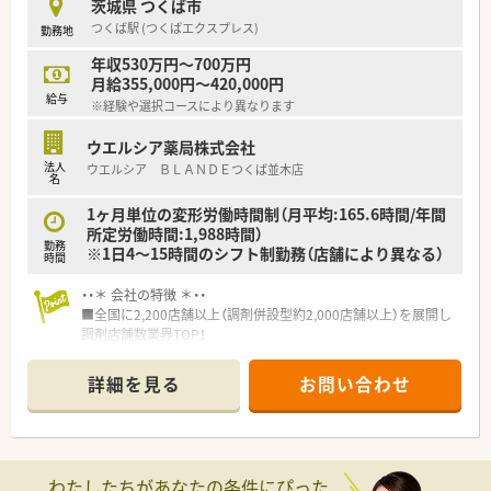
茨城県 つくば市
■年間休日が120日とワークライフバランスが整っています
つくば駅 (つくばエクスプレス)
勤務地
■日用品から常備薬まで、従業員割引制度など嬉しいメリットも
たくさんあります！
年収530万円～700万円
月給355,000円～420,000円
給与
※経験や選択コースにより異なります
ウエルシア薬局株式会社
法人
ウエルシア ＢＬＡＮＤＥつくば並木店
名
1ヶ月単位の変形労働時間制（月平均:165.6時間/年間
所定労働時間:1,988時間）
勤務
※1日4～15時間のシフト制勤務（店舗により異なる）
時間
・・＊ 会社の特徴 ＊・・
■全国に2,200店舗以上（調剤併設型約2,000店舗以上）を展開し
調剤店舗数業界TOP！
■店舗拡大に伴いキャリアアップできるポジションが多数あり！
頑張り次第で高給与も可能！
詳細を見る
お問い合わせ
■経験や勤務コースによりますが、経験の少ない方でも500万前
半スタートと業界TOP水準！
■職種や職域に合わせ、豊富な社内研修や外部組織と連携した研
修を用意されています
■薬剤師が中心の会社だからこそ活躍できるキャリアパスが多
わたしたちがあなたの条件にぴった