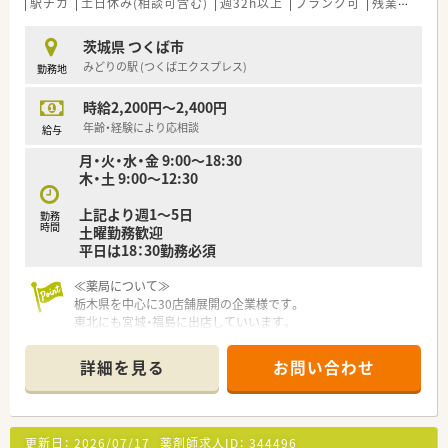
■治験業務
駅チカ
土日休み(相談可含む)
週32h以上
ブランク可
残業なし(ほぼなし含む)
茨城県 つくば市
みどりの駅 (つくばエクスプレス)
勤務地
時給2,200円～2,400円
年齢・経験により応相談
給与
月・火・水・金 9:00～18:30
木・土 9:00～12:30
上記より週1～5日
勤務
時間
土曜勤務歓迎
平日は18：30勤務必須
≪薬局について≫
栃木県を中心に30店舗展開の企業様です。
東北にも宮城・福島に出店していいます。
≪店舗について≫
詳細を見る
お問い合わせ
■小児科、耳鼻科がメインで処方箋は多岐にわたるため、経験を
積むことが出来ます
■人気のTX沿線で、駅からも徒歩10分程度のため通勤便利！駐車
場はもちろん無料です♪
更新日：
2026/07/17
薬剤師求人ID：
344496