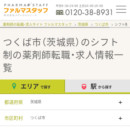
平日9：30-19：00 土日10：00-19：00
薬剤師の転職・求人サイト ファルマスタッフ
茨城県
つくば市
シフト制
つくば市（茨城県）のシフト
制
の薬剤師転職・求人情報一
覧
エリア
駅
で探す
から探す
都道府県
茨城県
市区町村
つくば市