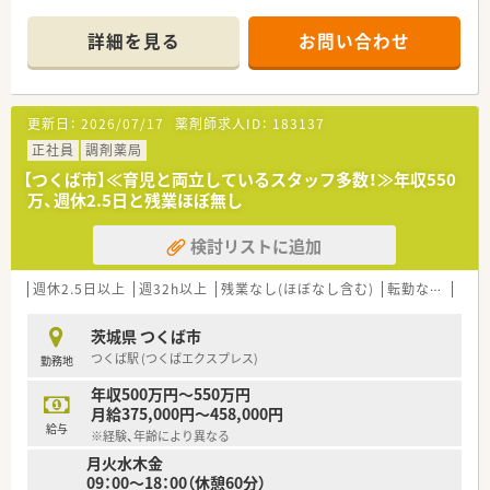
■店舗拡大に伴いキャリアアップできるポジションが多数あり！
頑張り次第で高給与も可能！
詳細を見る
お問い合わせ
■経験や勤務コースによりますが、経験の少ない方でも500万前
半スタートと業界TOP水準！
■職種や職域に合わせ、豊富な社内研修や外部組織と連携した研
修を用意されています
更新日：
2026/07/17
薬剤師求人ID：
183137
■薬剤師が中心の会社だからこそ活躍できるキャリアパスが多
種多様に用意されています。
正社員
調剤薬局
■店舗拡大に伴い、エリアマネジャーや営業部長等のマネジメン
【つくば市】≪育児と両立しているスタッフ多数！≫年収550
トのポジションも増えます。
万、週休2.5日と残業ほぼ無し
■在宅や教育等の専門性を活かせるスペシャリストを目指すこ
とも可能です。
検討リストに追加
■その他にも、管理部門や商品部門等の本社スタッフなど活動領
域は多種多様です。
■在宅実施店舗は年々増加しており、在宅医療へもしっかりと関
週休2.5日以上
週32h以上
残業なし(ほぼなし含む)
転勤なし
車通
わる事ができます。
■育児休暇は3歳まで取得が可能で、時短制度は小学5年生まで
茨城県 つくば市
時短勤務ができるよう変更予定です。
つくば駅 (つくばエクスプレス)
勤務地
■年間休日が120日とワークライフバランスが整っています
■日用品から常備薬まで、従業員割引制度など嬉しいメリットも
年収500万円～550万円
たくさんあります！
月給375,000円～458,000円
給与
※経験、年齢により異なる
月火水木金
09：00～18：00（休憩60分）