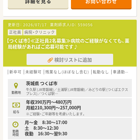
詳細を見る
お問い合わせ
■LTD制度導入：病気やケガにより長期間に渡って就業が不能に
なったときの所得を補償する制度があります。
■正社員以外にも契約社員やパートがあり、契約社員の場合は店
舗指定・時間指定・曜日指定ができます。
更新日：
2026/07/17
薬剤師求人ID：
559056
■産休・育児休暇の実績も多く、正社員はもちろん、パートの方
も取得されています！
正社員
病院・クリニック
【つくば市】≪正社員2名募集≫病院のご経験がなくても、薬
・・＊ 研修制度 ＊・・
局経験があればご応募可能です♪
■■店舗における新薬のセミナー開催、店舗におけるOJT研修、
認定薬剤師取得可能なeラーニング、合同勉強会、薬事教育部セ
検討リストに追加
ミナー 薬歴セミナー、エパデール認定薬剤師取得セミナー等、
様々な研修制度がございます。
新卒可
未経験可
残業なし(ほぼなし含む)
転勤なし
車通勤可
託
・・＊ 企業の特徴 ＊・・
■東証プライム上場のグループ(グル―プで1000店舗以上)
茨城県 つくば市
■ドラッグストアでは珍しい調剤・OTCは完全に別採用なため、
牛久駅 (JR常磐線)／土浦駅 (JR常磐線)／みどりの駅 (つくばエクス
勤務地
調剤・OTCに特化してお仕事いただけます！
プレス)／つくば駅
…
■店舗展開が近隣に多いため、転居無の異動で多くの科目の勉強
年収390万円～480万円
も出来ます(異動範囲：自宅より1時間圏内)。
月給210,300円～257,000円
■年間休日120日！産休・育休の取得実績多数ございます。
給与
※ご経験・ご年齢等を考慮いたします。
■学歴や年齢に関係なく、やる気のある社員には責任あるポジシ
ョンを与えています。
月～金 8:30～17:00
キャリア志向の方も、やりがいを持って働くことができる環
土 8:30～12:30
勤務
境！
夜勤 16:30～翌9:30
時間
■組合もあり労働環境も守られています！