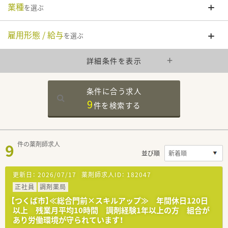
業種
を選ぶ
雇用形態 / 給与
を選ぶ
詳細条件を表示
条件に合う求人
9
件を
検索する
9
件の薬剤師求人
並び順
更新日：
2026/07/17
薬剤師求人ID：
182047
正社員
調剤薬局
【つくば市】≪総合門前×スキルアップ≫ 年間休日120日
以上 残業月平均10時間 調剤経験1年以上の方 組合が
あり労働環境が守られています！