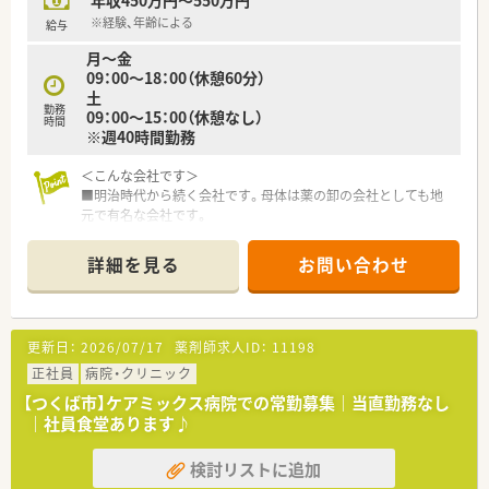
年収450万円～550万円
※経験、年齢による
給与
月～金
09：00～18：00（休憩60分）
土
勤務
09：00～15：00（休憩なし）
時間
※週40時間勤務
＜こんな会社です＞
■明治時代から続く会社です。母体は薬の卸の会社としても地
元で有名な会社です。
■土浦市に4店舗、つくば市に1店舗、計5店舗展開、地域に根差し
たドミナント展開の会社です
詳細を見る
お問い合わせ
■風通しが大変良く、経営陣も気さくな方ばかりです
■かかりつけノルマなどはないため、ご自身の判断・裁量が発揮
できます！
■個人薬局なので働き方も相談により変更ができ、希望に沿って
更新日：
2026/07/17
薬剤師求人ID：
11198
異動や準社員制度も相談できます！
■勤続20年以上の方が多数います。人数も厚めに配置している
正社員
病院・クリニック
ため、社員満足度高めです。
【つくば市】ケアミックス病院での常勤募集｜当直勤務なし
｜社員食堂あります♪
検討リストに追加