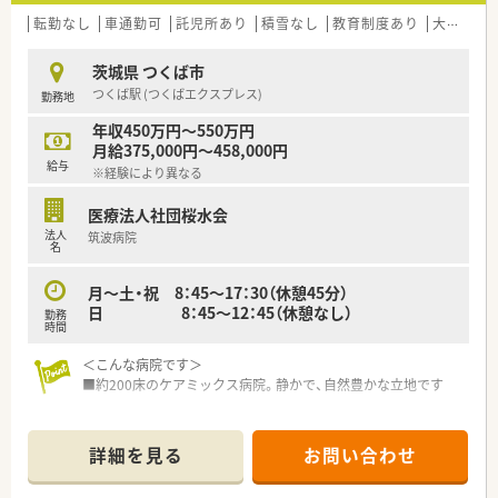
転勤なし
車通勤可
託児所あり
積雪なし
教育制度あり
大手チェーン以外
茨城県 つくば市
つくば駅 (つくばエクスプレス)
勤務地
年収450万円～550万円
月給375,000円～458,000円
給与
※経験により異なる
医療法人社団桜水会
法人
筑波病院
名
月～土・祝 8：45～17：30（休憩45分）
日 8：45～12：45（休憩なし）
勤務
時間
＜こんな病院です＞
■約200床のケアミックス病院。静かで、自然豊かな立地です
＜業務内容＞
■入院患者様は寝たきりや認知症の患者様が多く、患者様と直接
詳細を見る
お問い合わせ
というよりは医療従事者同士のコミュニケーションがメインに
なります