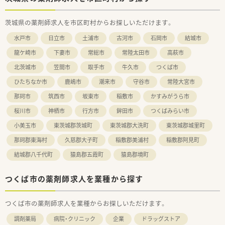
茨城県の薬剤師求人を市区町村からお探しいただけます。
水戸市
日立市
土浦市
古河市
石岡市
結城市
龍ケ崎市
下妻市
常総市
常陸太田市
高萩市
北茨城市
笠間市
取手市
牛久市
つくば市
ひたちなか市
鹿嶋市
潮来市
守谷市
常陸大宮市
那珂市
筑西市
坂東市
稲敷市
かすみがうら市
桜川市
神栖市
行方市
鉾田市
つくばみらい市
小美玉市
東茨城郡茨城町
東茨城郡大洗町
東茨城郡城里町
那珂郡東海村
久慈郡大子町
稲敷郡美浦村
稲敷郡阿見町
結城郡八千代町
猿島郡五霞町
猿島郡境町
つくば市の薬剤師求人を業種から探す
つくば市の薬剤師求人を業種からお探しいただけます。
調剤薬局
病院・クリニック
企業
ドラッグストア