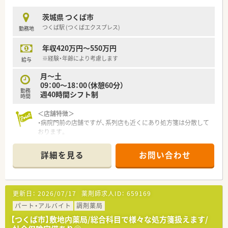
茨城県 つくば市
つくば駅 (つくばエクスプレス)
勤務地
年収420万円～550万円
※経験・年齢により考慮します
給与
月～土
09：00～18：00（休憩60分）
勤務
週40時間シフト制
時間
＜店舗特徴＞
・病院門前の店舗ですが、系列店も近くにあり処方箋は分散して
おります。
・1日60～70枚程の処方箋、薬剤師数は基本4名在籍しており
余裕をもって対応することができる環境です。
詳細を見る
お問い合わせ
・周辺にはコンビニもあるのでちょっとしたお買い物も可能なエ
リアです。
※配属店舗は面接後に最終提示となります※
更新日：
2026/07/17
薬剤師求人ID：
659169
＜こんな会社です＞
・大学病院や総合病院の門前薬局を中心に、全国約700店舗以上
パート・アルバイト
調剤薬局
展開しています。
【つくば市】敷地内薬局/総合科目で様々な処方箋扱えます/
・患者さまの健康の為、業界トップクラスの質の高い医療サービ