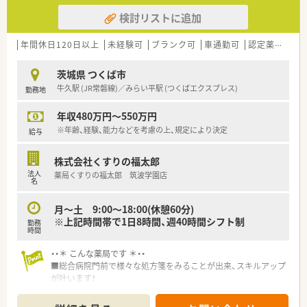
検討リストに追加
年間休日120日以上
未経験可
ブランク可
車通勤可
認定薬剤師取得支援あり
茨城県 つくば市
牛久駅 (JR常磐線)／みらい平駅 (つくばエクスプレス)
勤務地
年収480万円～550万円
※年齢、経験、能力などを考慮の上、規定により決定
給与
株式会社くすりの福太郎
法人
薬局くすりの福太郎 筑波学園店
名
月～土 9:00～18:00(休憩60分)
※上記時間帯で1日8時間、週40時間シフト制
勤務
時間
・・＊ こんな薬局です ＊・・
■総合病院門前で様々な処方箋をみることが出来、スキルアップ
が叶います！
・・＊ 充実の福利厚生 ＊・・