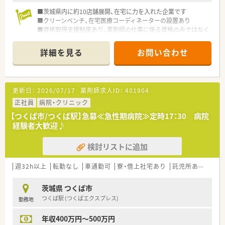
■茨城県内に約10店舗展開、在宅に力を入れた企業です
■クリーンベンチ、在宅医療コーディネーターの設置あり
■資格取得支援制度あり、薬剤師の仕事に係る資格のみではなく
仕事や会社にプラスになる事であれば支援します
詳細を見る
お問い合わせ
更新日：
2026/07/17
薬剤師求人ID：
401904
正社員
病院・クリニック
【つくば市/つくば駅】急募≪急性期病院≫定時17：30 病院
経験者大歓迎♪
検討リストに追加
週32h以上
転勤なし
車通勤可
寮・借上社宅あり
託児所あり
積雪
茨城県 つくば市
つくば駅 (つくばエクスプレス)
勤務地
年収400万円～500万円