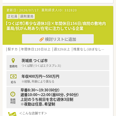
■全国に700店舗以上展開する大手調剤グループ
るのが
■ワークライフバランスが整い長くお勤めすることができます
高度薬学管理、在宅医療、健康サポート対する取り組みです。
更新日：
2026/07/17
薬剤師求人ID：
332820
■独自のeラーニングや研修制度が充実、成長を後押ししてくれ
各分野に合わせた設備整備や研修制度の導入などを進め、薬剤
る会社です
正社員
調剤薬局
師が成長できる環境を整えています。
また、学び、得た知識・経験を資格（外部認定・専門薬剤師資格）
【つくば市】希少な週休3日×年間休日156日/病院の敷地内
取得に繋げた際にしっかりと評価して貰えます。
薬局/抗がん剤あり/在宅に注力している企業
※手当として月50,000円の支給としてしっかり給与に反映♪
・専門認定を取得済の方歓迎！資格を活かせる環境を提供致しま
検討リストに追加
す。
駅チカ
年間休日120日以上
週32h以上
残業なし(ほぼなし含む)
転
＜多彩なキャリアスタイル！＞
・キャリアフィールドも広いのが大手のも力の１つです♪
調剤薬局で、在宅医療で、病院薬剤師として、管理部門として、
茨城県 つくば市
教育担当としてなどなど、
つくば駅 (つくばエクスプレス)
勤務地
活動領域は広がり続けています。薬剤師としての職能を存分
に発揮できる環境があります。
年収400万円～550万円
幅広いキャリアから自分にあった道を見つけたい方にもおす
※経験、年齢により異なる
すめです。
給与
早番8:30～19:30（60分）
遅番10:00～22:00（昼60分、夕60分）
上記のうち祝日を含む週休3日制
勤務
時間
※夜勤は任意、希望制
＜こんな店舗です＞