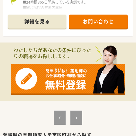
■24時間365日開局している店舗です。
■総合病院の敷地内薬局
■在宅専任薬剤師を複数名配置し、専門チームを作っています。
■居宅だけで常時100名の対応あり
詳細を見る
お問い合わせ
■無菌室あり
＜こんな会社です＞
■茨城県で初めてクリーンベンチを導入しました！在宅に大変力
を入れており、全店舗で在宅を行っています。
わたしたちがあなたの条件にぴった
■約半数の5店舗で混注業務あり、無菌室・クリーンベンチは2店
りの職場をお探しします。
舗で導入。麻薬の取り扱いは全店舗で行っています。
■がん患者様の対応が多いため持続皮下注射の対応もあります
■会社の方針として依頼された在宅はすべてお受けしています
＜こんな方にお勧め＞
■茨城で在宅といえば！という会社です。在宅業務に興味がある
方はぜひご検討下さい。
茨城県の薬剤師求人を市区町村から探す