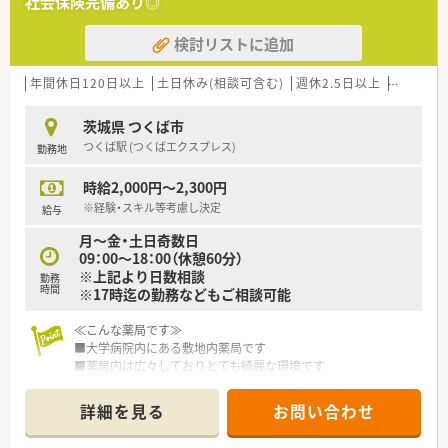
社会保険完備あり◎
スを提供の為、
大学病院・総合病院を中心とした門前薬局への出店割合は
検討リストに追加
62.3％、在宅医療の実施実績94％等、
いずれも高い割合を占めています。
・利益率、全調剤薬局の中で日本一の企業です！
年間休日120日以上
土日休み(相談可含む)
週休2.5日以上
週32h以
グループ会社を多数所有しているため利益が安定しており
調剤報酬改定にも影響を受けにくく、将来性のある会社です。
茨城県 つくば市
つくば駅 (つくばエクスプレス)
勤務地
＜安心の福利厚生＞
・年間休日は125日！働きやすさを追求した職場環境と、ライフス
時給2,000円～2,300円
テージに合わせた福利厚生を充実させています。
・産育休の取得実績、もちろんございます！
※経験・スキル等考慮し決定
給与
従業員の女性比率は7割を超え育休からの復帰者の社員定着率
月～金・土日奇数日
は97％！（2020年度）
09：00～18：00（休憩60分）
・結婚や出産などのライフステージに変化がある際など、安心し
※上記より日数相談
勤務
て働き続けることが出来ます。
時間
※17時迄の勤務などもご相談可能
・他にも勤務形態に沿った住宅手当、家賃補助制度完備。
働き方に合わせたサポート制度も充実です♪
≪こんな薬局です≫
■大学病院内にある敷地内薬局です
＜充実の研修制度＞
■薬局内は広々しておりとても綺麗な環境です
・研修カリキュラムや学習コンテンツが豊富にあります。
■土曜日・日曜日は奇数日のみ開局しておりますので、土日休み
大学病院での実務研修など、医療機関と連携して学べる機会も
も相談可能です
あり、医療人として成長ができます。
詳細を見る
お問い合わせ
・最先端の知識を学べる環境があります！
≪こんな会社です≫
ハイレベルな医療を提供する人材育成の為、より力を入れてい