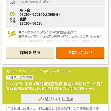
※経験・年齢考慮し決定
給与
月～金
08：30～17：30（休憩60分）
夜勤
勤務
時間
17：30～08：30
■つくば市にある約450床の急性期病院です
■医療の効率性と質の高い医療を行うこため、開業医、他の急性
期病院、回復期病院、療養型病院、介護施設など、機能の異なる多
くの医療機関や施設との連携をしながら、医療を行っています
■地域の医療機関から紹介された患者さんに対し、専門的治療、
詳細を見る
お問い合わせ
検査、入院、手術などの医療提供、医療機器の共同利用、救急医療
の提供、研修機会の提供等を通じてかかりつけ医の支援を行って
います
更新日：
2026/07/17
薬剤師求人ID：
545720
正社員
調剤薬局
【つくば市】 急募≪専門認定薬剤師・歓迎≫年間休日125日/
育休復帰率97％！/各種手当も充実の大手調剤チェーン
検討リストに追加
年間休日120日以上
週32h以上
車通勤可
認定薬剤師取得支援あり