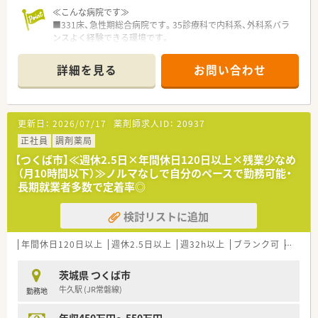
■独身寮あり！ワンルームのマンションが光熱費込みで25,000
≪こんな病院です≫
円 ※ご自宅通勤できる方でも入居の相談できます。
■331床、急性期総合病院です。35診療科で内科系、外科系バラ
■面接後に配属先は決定します(ご自宅から60分圏内)。
ンスよく経験できる環境です。
■全ての病棟に専任薬剤師を配置し医師、看護師等のスタッフと
連携したチーム医療を実践しています。
詳細を見る
お問い合わせ
■他職種とともに院内の各種ラウンドや委員会にも参加し、薬物
療法の提案などを行っています。
■がん薬物療法認定薬剤師やNST専門療法士、抗菌化学療法認定
薬剤師などの資格取得の支援も受けられる環境です。
更新日：
2026/07/17
薬剤師求人ID：
20937
≪業務内容≫
正社員
調剤薬局
■入院患者様の調剤、監査、服薬指導 ※外来は院外処方
【つくば市】≪週休2.5日×年間休日120日以上×残業少なめ
■注射混注（抗がん剤、ＴＰＮ）
（月10時間以下）≫ノルマなしで自分のペースで勤務可能・
■製剤業務
長期就業者多数で定着率◎
■病棟業務（病棟専任薬剤師を全病棟に配置）
■医薬品管理、医薬品所法管理
検討リストに追加
■各種委員会
■治験業務
年間休日120日以上
週休2.5日以上
週32h以上
ブランク可
転勤な
茨城県 つくば市
牛久駅 (JR常磐線)
勤務地