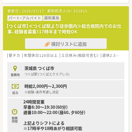
■病棟は2・3・4階にあり、病棟の2・3階に薬剤師を1名ずつ配置し
ています。今後は４Fにも1名配置していきたい考えです。
更新日：
2026/07/17
薬剤師求人ID：
332815
■医師・看護師との関係は良好で、処方意図の確認なども気兼ね
なく行える関係性です。
パート・アルバイト
調剤薬局
■ドクターからの処方箋は手書きです。
【つくば市】≪つくば駅より徒歩圏内≫総合病院内でのお仕
■外来は約10数名で基本的には院外処方です。
事、経験者募集！17時半まで時短OK
＜人員体制について＞
検討リストに追加
■薬剤師は常勤2名、嘱託社員2名、パート社員4名が在籍してお
り、常時4名前後です
■年齢層は40~50代が中心でパート社員は30代が中心です。木
駅チカ
年間休日120日以上
土日休み(相談可含む)
週休2.5日以上
金は忙しいので常時5名いることもあります（金曜は皮膚科のド
クターが人気のため）
茨城県 つくば市
つくば駅 (つくばエクスプレス)
勤務地
＜福利厚生＞
■職員食堂では、300円でバランスのとれた、ボリュームのある
時給2,000円～2,300円
食事が食べられます。
※経験・条件考慮し決定
給与
24時間営業
早番8:30～19:30（60分）
遅番10:00～22:00（昼60、夕60分）
勤務
時間
上記よりシフトによる
※17時半や18時あがり相談可能