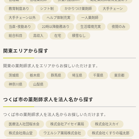
教育制度あり
シフト制
かかりつけ薬剤師
大手チェーン
大手チェーン以外
ヘルプ体制充実
一人薬剤師
当直・夜勤あり
22時以降勤務あり
生活環境充実
夜間のみ
総合科目
高収入
在宅
積雪なし
関東エリアから探す
関東の薬剤師求人をエリアからお探しいただけます。
茨城県
栃木県
群馬県
埼玉県
千葉県
東京都
神奈川県
山梨県
つくば市の薬剤師求人を法人名から探す
つくば市の薬剤師求人を法人名からお探しいただけます。
医療法人社団桜水会
株式会社アイセイ薬局
株式会社スカイ
株式会社南山堂
ウエルシア薬局株式会社
株式会社くすりの福太郎