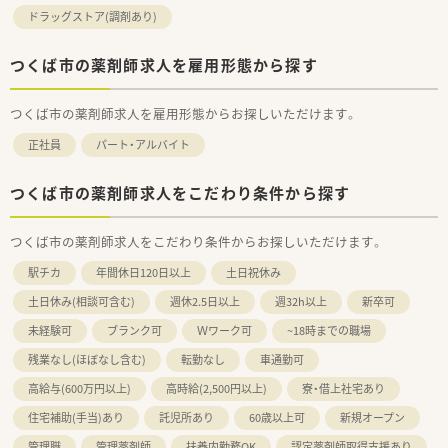
ドラッグストア(調剤あり)
つくば市の薬剤師求人を雇用形態から探す
つくば市の薬剤師求人を雇用形態からお探しいただけます。
正社員
パート・アルバイト
つくば市の薬剤師求人をこだわり条件から探す
つくば市の薬剤師求人をこだわり条件からお探しいただけます。
駅チカ
年間休日120日以上
土日祝休み
土日休み(相談可含む)
週休2.5日以上
週32h以上
新卒可
未経験可
ブランク可
Ｗワーク可
~18時までの職場
残業なし(ほぼなし含む)
転勤なし
車通勤可
高給与(600万円以上)
高時給(2,500円以上)
寮・借上社宅あり
住宅補助(手当)あり
託児所あり
60歳以上可
新規オープン
管理職
管理薬剤師
扶養内勤務OK
認定薬剤師取得支援あり