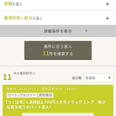
業種
を選ぶ
雇用形態 / 給与
を選ぶ
詳細条件を表示
条件に合う求人
11
件を
検索する
11
件の薬剤師求人
並び順
更新日：
2026/07/17
薬剤師求人ID：
188091
パート・アルバイト
調剤薬局
【つくば市】≪高時給2,700円≫大手ドラッグストア 希少
な賞与有りのパート求人！