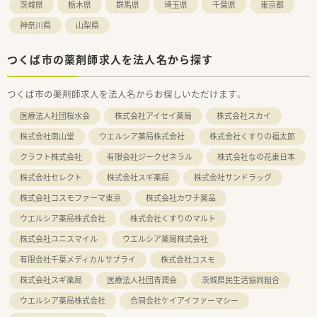
茨城県
栃木県
群馬県
埼玉県
千葉県
東京都
神奈川県
山梨県
つくば市の薬剤師求人を法人名から探す
つくば市の薬剤師求人を法人名からお探しいただけます。
医療法人社団桜水会
株式会社アイセイ薬局
株式会社スカイ
株式会社南山堂
ウエルシア薬局株式会社
株式会社くすりの福太郎
クラフト株式会社
有限会社ジークゼネラル
株式会社なの花東日本
株式会社セレクト
株式会社スギ薬局
株式会社サンドラッグ
株式会社コスモファーマ東京
株式会社カワチ薬品
ウエルシア薬局株式会社
株式会社くすりのマルト
株式会社ユニスマイル
ウエルシア薬局株式会社
有限会社千葉メディカルサプライ
株式会社コスモ
株式会社スギ薬局
医療法人社団青潤会
茨城県民生活協同組合
ウエルシア薬局株式会社
合同会社ケイアイファーマシー