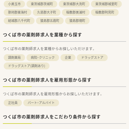
■社長のもとで経験や店舗の運営を学びたい方にお勧めです！
小美玉市
東茨城郡茨城町
東茨城郡大洗町
東茨城郡城里町
那珂郡東海村
久慈郡大子町
稲敷郡美浦村
稲敷郡阿見町
結城郡八千代町
猿島郡五霞町
猿島郡境町
つくば市の薬剤師求人を業種から探す
つくば市の薬剤師求人を業種からお探しいただけます。
調剤薬局
病院・クリニック
企業
ドラッグストア
ドラッグストア(調剤あり)
つくば市の薬剤師求人を雇用形態から探す
つくば市の薬剤師求人を雇用形態からお探しいただけます。
正社員
パート・アルバイト
つくば市の薬剤師求人をこだわり条件から探す