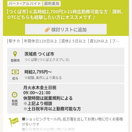
パート・アルバイト
調剤薬局
【つくば市】≪高時給2,700円≫21時迄勤務可能な方｜調剤、
OTCどちらも経験したい方にオススメです♪
検討リストに追加
駅チカ
年間休日120日以上
週休2.5日以上
週32h以上
ブランク可
茨城県 つくば市
つくば駅 (つくばエクスプレス)
勤務地
時給2,795円～
※経験、条件により異なる
給与
月火水木金土日祝
09：00～21：00
休憩時間は就業規則による
勤務
※上記より相談
時間
※土日祝半月以上勤務可能な方
■ショッピングモール内、処方箋を出してお買い物に行くお客様
が多いです
■お仕事帰りのお買い物にも便利