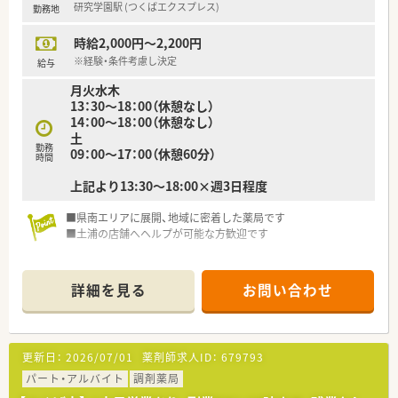
研究学園駅 (つくばエクスプレス)
勤務地
時給2,000円～2,200円
※経験・条件考慮し決定
給与
月火水木
13：30～18：00（休憩なし）
14：00～18：00（休憩なし）
土
勤務
09：00～17：00（休憩60分）
時間
上記より13:30～18:00×週3日程度
■県南エリアに展開、地域に密着した薬局です
■土浦の店舗へヘルプが可能な方歓迎です
詳細を見る
お問い合わせ
更新日：
2026/07/01
薬剤師求人ID：
679793
パート・アルバイト
調剤薬局