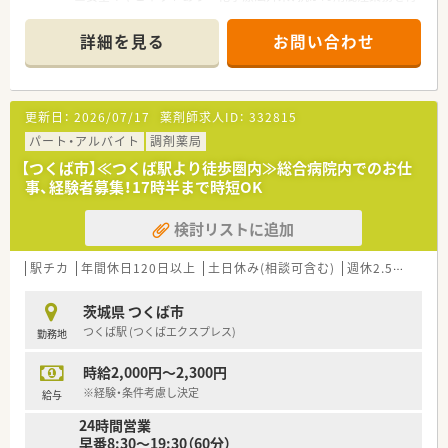
います
詳細を見る
お問い合わせ
更新日：
2026/07/17
薬剤師求人ID：
332815
パート・アルバイト
調剤薬局
【つくば市】≪つくば駅より徒歩圏内≫総合病院内でのお仕
事、経験者募集！17時半まで時短OK
検討リストに追加
駅チカ
年間休日120日以上
土日休み(相談可含む)
週休2.5日以上
茨城県 つくば市
つくば駅 (つくばエクスプレス)
勤務地
時給2,000円～2,300円
※経験・条件考慮し決定
給与
24時間営業
早番8:30～19:30（60分）