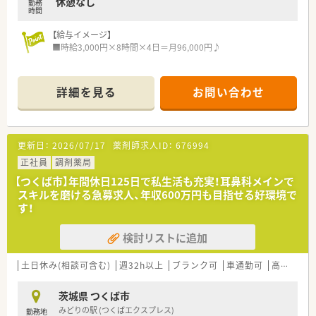
休憩なし
勤務
時間
【給与イメージ】
■時給3,000円×8時間×4日＝月96,000円♪
【店舗情報と応需状況について】
■つくばエクスプレスつくば駅直結の好立地に、2026年に開局
詳細を見る
お問い合わせ
した非常に利便性の高い薬局です。
■主な応需科目は内科や小児科および消化器内科となっており、
幅広い層の患者様に対応する地域密着型の店舗運営を目指しま
す。
更新日：
2026/07/17
薬剤師求人ID：
676994
■体制は薬剤師1名と事務員1名による運営が想定されており、
一人薬剤師として責任感を持って主体的に業務へ取り組めま
正社員
調剤薬局
す。
【つくば市】年間休日125日で私生活も充実！耳鼻科メインで
スキルを磨ける急募求人、年収600万円も目指せる好環境で
【募集背景と求める人物像について】
す！
■新店舗の開設に伴うオープニングスタッフとしての急募であ
り、新しい環境を自らの手で作り上げたい意欲的な方を求めてい
検討リストに追加
ます。
■将来的に管理薬剤師へのステップアップを視野に入れている
方や、店舗運営に興味がある向上心の高い方を歓迎いたします。
土日休み(相談可含む)
週32h以上
ブランク可
車通勤可
高給与(600万円以上)
■近隣店舗への応援や流動的な勤務にも柔軟に対応でき、周囲と
円滑にコミュニケーションが取れる協調性のある方が理想的で
茨城県 つくば市
す。
みどりの駅 (つくばエクスプレス)
勤務地