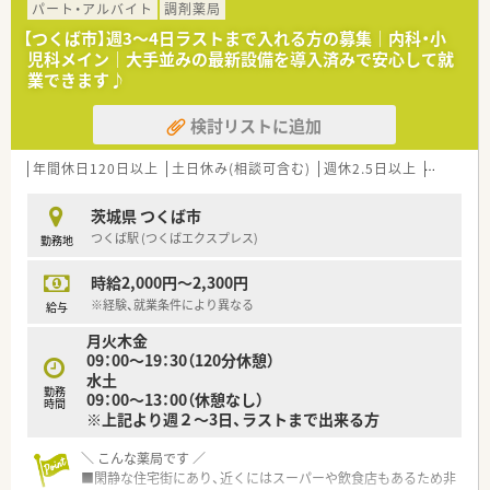
パート・アルバイト
調剤薬局
【つくば市】週3～4日ラストまで入れる方の募集｜内科・小
児科メイン｜大手並みの最新設備を導入済みで安心して就
業できます♪
検討リストに追加
年間休日120日以上
土日休み(相談可含む)
週休2.5日以上
週32h以
茨城県 つくば市
つくば駅 (つくばエクスプレス)
勤務地
時給2,000円～2,300円
※経験、就業条件により異なる
給与
月火木金
09：00～19：30（120分休憩）
水土
勤務
09：00～13：00（休憩なし）
時間
※上記より週２〜3日、ラストまで出来る方
＼ こんな薬局です ／
■閑静な住宅街にあり、近くにはスーパーや飲食店もあるため非