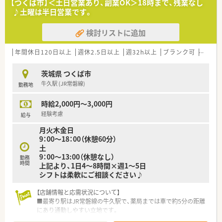
【つくば市】＜土日営業あり、副業OK＞18時まで、残業なし
♪土曜は半日営業です。
検討リストに追加
年間休日120日以上
週休2.5日以上
週32h以上
ブランク可
Ｗワー
茨城県 つくば市
牛久駅 (JR常磐線)
勤務地
時給2,000円～3,000円
経験考慮
給与
月火木金日
9：00～18：00（休憩60分）
土
9：00～13:00（休憩なし）
勤務
時間
上記より、1日4～8時間×週1～5日
シフトは柔軟にご相談ください♪
【店舗情報と応需状況について】
■最寄り駅はJR常磐線の牛久駅で、薬局までは車で約5分の距離
にあり通勤しやすい立地です。
■応需科目は消化器がメイン、複数の医療機関から多岐にわたる