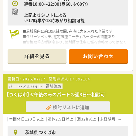
遅番10:00～22:00（昼60、夕60分）
勤務
時間
上記よりシフトによる
※17時半や18時あがり相談可能
■茨城県内に約10店舗展開、在宅に力を入れた企業です
■クリーンベンチ、在宅医療コーディネーターの設置あり
■資格取得支援制度あり、薬剤師の仕事に係る資格のみではなく
仕事や会社にプラスになる事であれば支援します
詳細を見る
お問い合わせ
更新日：
2026/07/17
薬剤師求人ID：
392164
パート・アルバイト
調剤薬局
【つくば市】≪午後のみのパート≫週3日～相談可
検討リストに追加
年間休日120日以上
週休2.5日以上
週32h以上
未経験可
ブランク
茨城県 つくば市