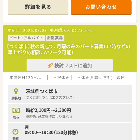
処方箋を受け付けています。
詳細を見る
お問い合わせ
■1日の処方箋枚数は40枚、在宅対応はありません。
【働き方のイメージ】
■土日はいずれか勤務いただける方を募集しています
更新日：
2026/08/03
薬剤師求人ID：
731640
■平日と日曜はは最大でも18時までで残業なし、土曜は13時、い
ずれも延長なしであがれます！
パート・アルバイト
調剤薬局
■土日入れる方であれば、少ない日数でも大歓迎です♪
【つくば市】秋の新店で、月曜のみのパート募集！17時などの
早上がり応相談、Wワーク可能！
検討リストに追加
年間休日120日以上
土日祝休み
土日休み(相談可含む)
週休2.5日以上
茨城県 つくば市
つくば駅 (つくばエクスプレス)
勤務地
時給2,100円～2,300円
※経験、就業条件により異なる
給与
月
09：00～19：30（120分休憩）
勤務