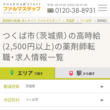
平日9：30-19：00 土日10：00-19：00
薬剤師の転職・求人サイト ファルマスタッフ
茨城県
つくば市
高時給(2,
つくば市（茨城県）の高時給
(2,500円以上)
の薬剤師転
職・求人情報一覧
エリア
駅
で探す
から探す
都道府県
茨城県
市区町村
つくば市