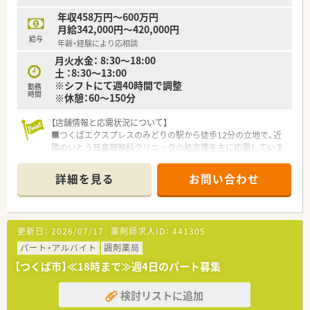
年収458万円～600万円
月給342,000円～420,000円
給与
年齢・経験により応相談
月火水金： 8:30～18:00
土 ：8:30～13:00
※シフトにて週40時間で調整
勤務
時間
※休憩：60～150分
【店舗情報と応需状況について】
■つくばエクスプレスのみどりの駅から徒歩12分の立地で、近
隣のいとう耳鼻咽喉科クリニックの処方箋を主に応需していま
す。
■応需科目は耳鼻科メインとなっており、1日あたりの処方箋枚
詳細を見る
お問い合わせ
数は約82枚で、迅速かつ正確な調剤スキルが求められる職場で
す。
■勤務スタッフは男性薬剤師2名と女性薬剤師1名の計3名体制
で、医療事務も3名在籍しており連携体制が非常に整っていま
更新日：
2026/07/17
薬剤師求人ID：
441305
す。
パート・アルバイト
調剤薬局
【募集背景と求める人物像について】
【つくば市】≪18時まで≫週4日のパート募集
■今回は欠員補充に伴う急募案件のため、これまでの調剤経験を
活かして即戦力として現場を支えてくださる方を切実に求めて
検討リストに追加
います。
■患者様一人ひとりに対して心のこもった接遇や服薬指導を実