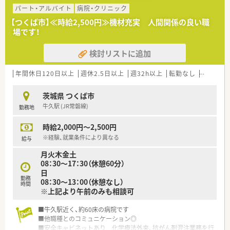
■社会保険完備はもちろんのこと、退職金制度や上限6万円の住
パート・アルバイト
病院・クリニック
宅手当など、大手法人ならではの充実した福利厚生が用意されて
います。
【つくば市】≪時給2,500円≫機材充実 人間関係の良い職
場です！
検討リストに追加
年間休日120日以上
週休2.5日以上
週32h以上
転勤なし
車通勤可
茨城県 つくば市
牛久駅 (JR常磐線)
勤務地
時給2,000円～2,500円
※経験、就業条件により異なる
給与
月火木金土
08：30～17：30（休憩60分）
日
勤務
08：30～13：00（休憩なし）
時間
※上記より午前のみも相談可
■牛久駅近く、約60床の病院です
■他職種とのコミュニケーション◎
■安全キャビネットあり 化学療法外来、抗がん剤混注業務を行