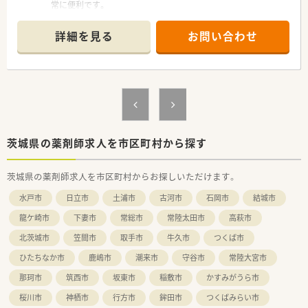
常に便利です。
■2016年に開局した薬局で店舗はとても綺麗です！
■内科クリニックからの処方箋をメインに応需しています。
詳細を見る
お問い合わせ
■患者層はお子様連れの方からお年寄りまで幅広い世代の患者
様が来局されます。
■処方箋枚数は１日平均５０〜６０枚程、常時薬剤師２名以上で
対応しています。
■水曜日と土曜日は12時までの開局のため、シフトにより週休3
日も相談可能！
■お昼休みは一時帰宅もできますので、家事との両立もしやすい
環境です。
茨城県の薬剤師求人を市区町村から探す
＼ こんな会社です ／
茨城県の薬剤師求人を市区町村からお探しいただけます。
■茨城県つくば市、稲敷郡、東京都葛飾区に３店舗展開の調剤薬
局です。
水戸市
日立市
土浦市
古河市
石岡市
結城市
■代表も薬剤師として現場に入っており、風通しが良い雰囲気の
薬局です。
龍ケ崎市
下妻市
常総市
常陸太田市
高萩市
■有給休暇の取得も積極的に行っており、お休みの融通も利きま
北茨城市
笠間市
取手市
牛久市
つくば市
す♪
■音声入力、遠隔入力など大手並みの最新設備を導入しています
ひたちなか市
鹿嶋市
潮来市
守谷市
常陸大宮市
■クリニックのお休みに準じて店舗も閉局するため、長期休みの
取得も可能
那珂市
筑西市
坂東市
稲敷市
かすみがうら市
■経験不問 協調性があり、長くご勤務いただける方、ご応募お
桜川市
神栖市
行方市
鉾田市
つくばみらい市
待ちしております♪