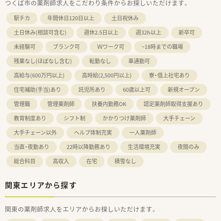
つくば市の薬剤師求人をこだわり条件からお探しいただけます。
駅チカ
年間休日120日以上
土日祝休み
土日休み(相談可含む)
週休2.5日以上
週32h以上
新卒可
未経験可
ブランク可
Ｗワーク可
~18時までの職場
残業なし(ほぼなし含む)
転勤なし
車通勤可
高給与(600万円以上)
高時給(2,500円以上)
寮・借上社宅あり
住宅補助(手当)あり
託児所あり
60歳以上可
新規オープン
管理職
管理薬剤師
扶養内勤務OK
認定薬剤師取得支援あり
教育制度あり
シフト制
かかりつけ薬剤師
大手チェーン
大手チェーン以外
ヘルプ体制充実
一人薬剤師
当直・夜勤あり
22時以降勤務あり
生活環境充実
夜間のみ
総合科目
高収入
在宅
積雪なし
関東エリアから探す
関東の薬剤師求人をエリアからお探しいただけます。