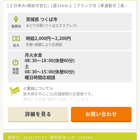
践できる、ホスピタリティ精神に溢れた方を理想の人物像として
土日休み(相談可含む)
週32h以上
ブランク可
車通勤可
高時給(2,500円以上)
います。
■失敗を恐れずに新しいことへ挑戦する意欲をお持ちであれば、
茨城県 つくば市
40代までの中堅層の方でも存分に力を発揮できる開かれた環境
みどりの駅 (つくばエクスプレス)
勤務地
です。
時給2,000円～2,200円
【法人特徴について】
■栃木県を中心に北関東や東北エリアで約40店舗の調剤薬局を
年齢・経験により応相談
給与
展開しており、地域社会に密着したトータルヘルスケアを提供し
月火水金
ます。
08：30～18：00(休憩60分)
■「健康と美」をコンセプトに掲げ、皮膚科医監修のメディカル
土
エステサロンを併設するなど、従来の薬局の枠を超えた運営が特
勤務
08：30～15：00(休憩60分)
徴です。
時間
曜日時間応相談
■平均年齢が20代後半と非常に若く活気に満ちており、風通し
の良い社風の中でスタッフ全員が主体的に仕事に取り組んでい
≪薬局について≫
る法人です。
栃木県を中心に30店舗展開の企業様です。
東北にも宮城・福島に出店していいます。
【求人情報について】
■正社員として年収450万円から600万円の間で提示が可能であ
り、これまでのご経験や年齢を十分に考慮して給与額を決定しま
詳細を見る
お問い合わせ
す。
■昇給は年1回、賞与は年2回の支給実績があり、安定した収入を
得ながら長期的にキャリアを形成したい薬剤師の方に最適で
す。
更新日：
2026/07/17
薬剤師求人ID：
100060