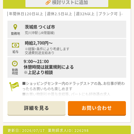
検討リストに追加
年間休日120日以上
週休2.5日以上
週32h以上
ブランク可
Ｗワー
茨城県 つくば市
荒川沖駅 (JR常磐線)
勤務地
時給2,700円～
※経験・条件により考慮します
給与
交通費別途支給あり
9：00～21：00
休憩時間は就業規則による
勤務
※上記より相談
時間
■ショッピングセンター内のドラッグストアの為、お仕事が終わ
ったらお買いものも楽しめます
■お買い物割引や賞与支給等、パートにも好待遇の求人
■土日祝(月の半分以上)、20：00までのシフトが可能な方の募集
です
詳細を見る
お問い合わせ
更新日：
2026/07/17
薬剤師求人ID：
226298