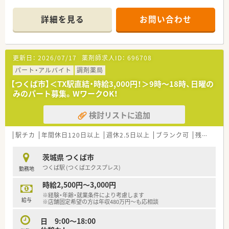
■土日勤務(月の半分以上)、シフトにより夜21：00までの勤務が
可能な方の募集です
詳細を見る
お問い合わせ
更新日：
2026/07/17
薬剤師求人ID：
696708
パート・アルバイト
調剤薬局
【つくば市】＜TX駅直結・時給3,000円！＞9時～18時、日曜の
みのパート募集。WワークOK！
検討リストに追加
駅チカ
年間休日120日以上
週休2.5日以上
ブランク可
残業なし(ほぼなし含む)
茨城県 つくば市
つくば駅 (つくばエクスプレス)
勤務地
時給2,500円～3,000円
※経験・年齢・就業条件により考慮します
給与
※店舗固定希望の方は年収480万円～も応相談
日 9:00～18:00