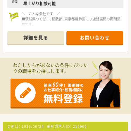
時間
早上がり相談可能
＼ こんな会社です ／
■茨城県つくば市、稲敷郡、東京都葛飾区に３店舗展開の調剤薬
局です。
■代表も薬剤師として現場に入っており、風通しが良い雰囲気の
薬局です。
詳細を見る
お問い合わせ
■有給休暇の取得も積極的に行っており、お休みの融通も利きま
す♪
■音声入力、遠隔入力など大手並みの最新設備を導入しています
■クリニックのお休みに準じて店舗も閉局するため、長期休みの
取得も可能
わたしたちがあなたの条件にぴった
■経験不問 協調性があり、長くご勤務いただける方、ご応募お
りの職場をお探しします。
待ちしております♪
■社長のもとで経験や店舗の運営を学びたい方にお勧めです！
更新日：
2026/06/24
薬剤師求人ID：
216969