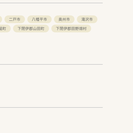
二戸市
八幡平市
奥州市
滝沢市
槌町
下閉伊郡山田町
下閉伊郡田野畑村