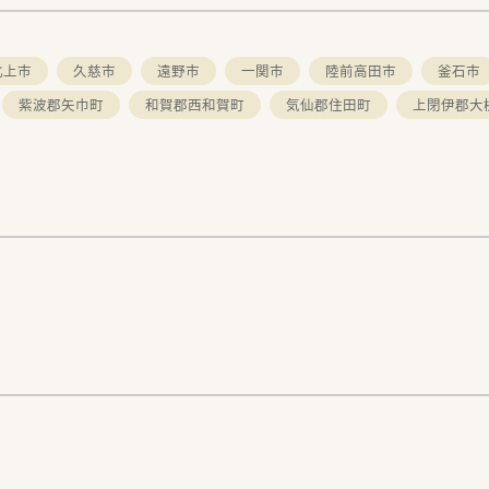
北上市
久慈市
遠野市
一関市
陸前高田市
釜石市
紫波郡矢巾町
和賀郡西和賀町
気仙郡住田町
上閉伊郡大