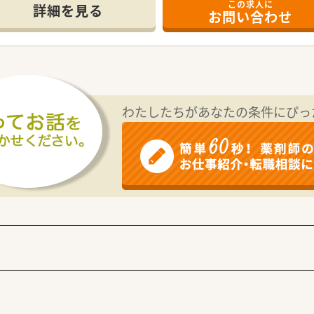
この求人に
詳細を見る
お問い合わせ
便利な立地で、脳神経外科の処方箋を専門的に応需しています。
受け付けており、専門性の高い知識をじっくりと身につけること
らに事務スタッフ3名が協力し合い、一人ひとりの負担を抑えて
りを何よりも大切にし、地域に密着した温かみのある薬局運営を
ごせるよう、最も身近な健康アドバイザーとしてあり続けること
わたしたちがあなたの条件にぴっ
挨拶や周囲への感謝の気持ちを忘れず、薬局の存在意義を常に追
と非常に少なく、18時までの勤務がメインのためワークライフ
での半日営業となっており、午後の時間を自身のプライベートに
給休暇取得日数が10日となっており、お休みをしっかりと確保