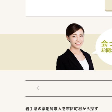
【店舗情報と応需状況について】
■宮古駅から徒歩5分と通勤に
■1日あたり約70枚の処方箋を
■常勤薬剤師と派遣薬剤師、さ
【法人特徴について】
■患者様とのふれあいや思いや
■地域の皆様が明るく元気に過
■日々の業務において笑顔での
【勤務実態について】
■月平均の残業時間は5.6時間
■水曜日と土曜日は12時半ま
■2021年度の実績では平均有
岩手県の薬剤師求人を市区町村から探す