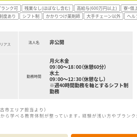
ブランク可
残業なし(ほぼなし含む)
高給与(600万円以上)
寮・借
制度あり
シフト制
かかりつけ薬剤師
大手チェーン以外
ヘル
非公開
法人名
北リアス
月火木金
09：00～18：00（休憩60分）
水土
勤務時間
09：00～12：30（休憩なし）
※週40時間勤務を軸とするシフト制
勤務
古市エリア担当より）
など基礎から学べる教育体制が整っています。経験が浅い方やブラ
------------＊