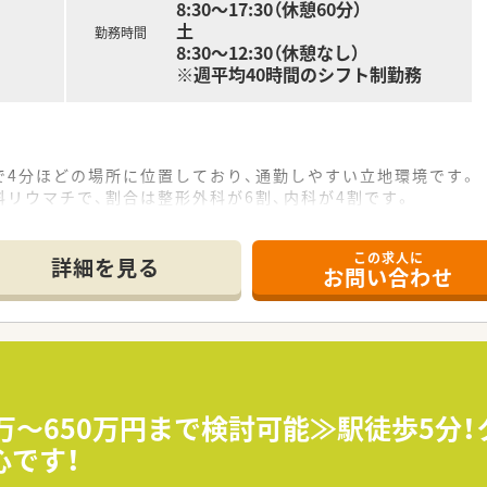
8:30～17:30（休憩60分）
土
勤務時間
8:30～12:30（休憩なし）
※週平均40時間のシフト制勤務
で4分ほどの場所に位置しており、通勤しやすい立地環境です。
リウマチで、割合は整形外科が6割、内科が4割です。
体制で、処方箋枚数は1日10枚程度と落ち着いています。
この求人に
詳細を見る
お問い合わせ
、東北地方だけでも40店舗以上を運営する大手法人のグループ
東邦ホールディングスのグループ会社であり、安定した経営基盤
を支援する手当が充実しており、専門性を高めたい方が活躍中で
非常に少ないため、ワークライフバランスを重視する方におすす
ープ会社なので、安定した経営基盤のもとで長く働きたい方に最
0万～650万円まで検討可能≫駅徒歩5分
地域に根ざしてじっくりと患者様と向き合いたい方におすすめで
心です！