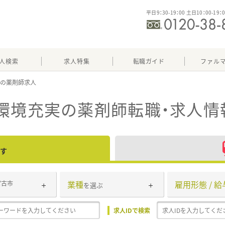
平日9：30-19：00 土日10：00-19：
人検索
求人特集
転職ガイド
ファル
実
環境充実
の薬剤師転職・求人情
す
業種
雇用形態 / 給
宮古市
を選ぶ
求人IDで検索