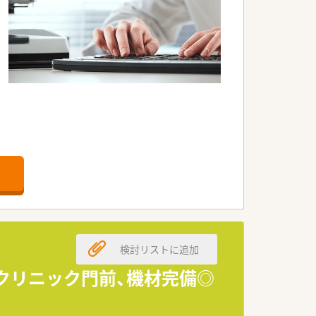
会社の薬局です。
を誇ります。
す。
検討リストに追加
めです。
適です。
！クリニック門前、機材完備◎
す。