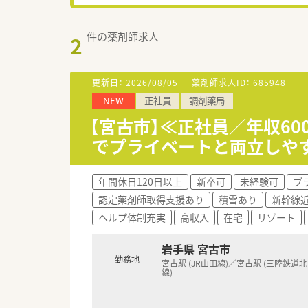
件の薬剤師求人
2
更新日：
2026/08/05
薬剤師求人ID：
685948
NEW
正社員
調剤薬局
【宮古市】≪正社員／年収60
でプライベートと両立しや
年間休日120日以上
新卒可
未経験可
ブ
認定薬剤師取得支援あり
積雪あり
新幹線
ヘルプ体制充実
高収入
在宅
リゾート
岩手県 宮古市
勤務地
宮古駅 (JR山田線)／宮古駅 (三陸鉄道
線)