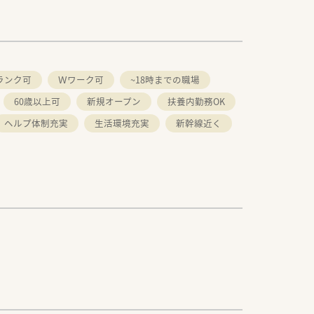
ランク可
Ｗワーク可
~18時までの職場
60歳以上可
新規オープン
扶養内勤務OK
ヘルプ体制充実
生活環境充実
新幹線近く