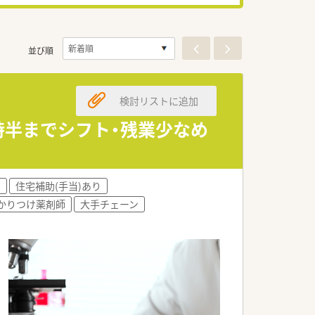
並び順
検討リストに追加
7時半までシフト・残業少なめ
)
住宅補助(手当)あり
かりつけ薬剤師
大手チェーン