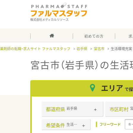
株式会社メディカルリソース
初めての方
求
薬剤師の転職・求人サイト ファルマスタッフ
岩手県
宮古市
生活環境充
宮古市（岩手県）の生活
エリア
で探
都道府県
市区町村
岩手県
希望条件
生活環境充実
フリーワード