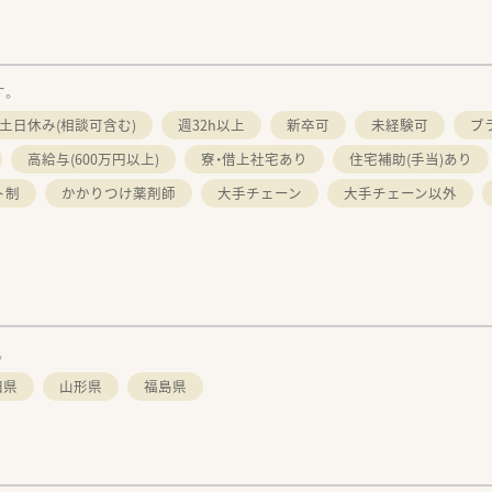
す。
土日休み(相談可含む)
週32h以上
新卒可
未経験可
ブ
高給与(600万円以上)
寮・借上社宅あり
住宅補助(手当)あり
ト制
かかりつけ薬剤師
大手チェーン
大手チェーン以外
。
田県
山形県
福島県