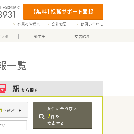
00
（祝日を除く）
【無料】転職サポート登録
企業の皆様へ
会社概要
お問い合わせ
マラボ
薬学生
支店紹介
報一覧
駅
から探す
条件に合う求人
与
を選ぶ
2
件を
検索する