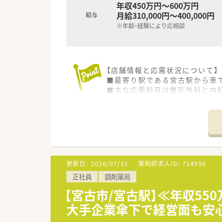
年収450万円～600万円
月給310,000円～400,000円
給与
※年齢・経験により応相談
【店舗情報と応需状況について】
■最寄り駅である宮古駅から車
■主な応需科目は整形外科と内科
■薬剤師は常勤2名、事務員2名
【法人特徴について】
■全国に400店舗以上を展開し
■東証プライム上場企業である
■専門・認定薬剤師の資格取得
更新日：
2026/07/31
薬剤師求人ID：
714956
【こんな方にオススメ】
正社員
調剤薬局
■年間休日120日以上、残業も
■東証プライム上場企業のグル
【宮古市/宮古駅】≪年収55
■転居を伴う異動がないため、
大手企業傘下で経営面も安