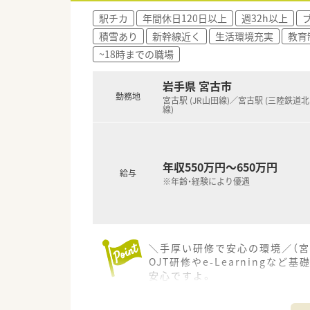
駅チカ
年間休日120日以上
週32h以上
積雪あり
新幹線近く
生活環境充実
教育
~18時までの職場
岩手県 宮古市
勤務地
宮古駅 (JR山田線)／宮古駅 (三陸鉄道
線)
年収550万円～650万円
給与
※年齢・経験により優遇
＼手厚い研修で安心の環境／（宮
OJT研修やe-Learning
安心ですよ。
＊------------------------------