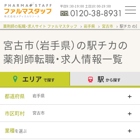
平日9：30-19：00 土日10：00-19：00
薬剤師の転職・求人サイト ファルマスタッフ
岩手県
宮古市
駅チカ
宮古市（岩手県）の駅チカ
の
薬剤師転職・求人情報一覧
エリア
駅
で探す
から探す
都道府県
岩手県
市区町村
宮古市
業種
を選ぶ