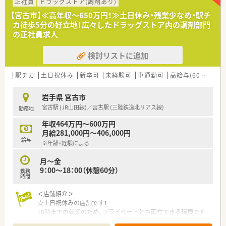
箋を1日あたり60枚から70枚程度応需しております。
正社員
ドラッグストア(調剤あり)
■現在の勤務体制は常勤薬剤師が2名と非常勤薬剤師が1名に加
【宮古市】≪高年収～650万円！≫土日休み・残業少なめ・駅チ
えて医療事務5名が在籍しており手厚い人員配置です。
カ徒歩5分の好立地！広々したドラッグストア内の調剤部門
の正社員求人
【法人特徴について】
■グループ企業にて接骨院の経営も手掛けており多角的なヘル
検討リストに追加
スケア事業を通じて地域住民の健康増進に貢献しております。
■地域の皆様に信頼される薬局づくりを目指しており患者様一
人ひとりに寄り添った温かみのある医療サービスを提供しま
駅チカ
土日祝休み
新卒可
未経験可
車通勤可
高給与(600万円以上)
す。
■従業員の働きやすさを重視した経営方針を掲げており長期的
岩手県 宮古市
なキャリア形成を支援するための充実した福利厚生がありま
宮古駅 (JR山田線)／宮古駅 (三陸鉄道北リアス線)
勤務地
す。
年収464万円～600万円
【求人情報について】
月給281,000円～406,000円
■今回は新規リニューアルオープンに伴う正社員の募集であり
給与
※年齢・経験による
理論年収500万円から650万円の高待遇をご用意しております。
■能力やこれまでのキャリアに応じて年収600万円以上のハイ
月～金
クラスな条件での選考も可能であり実力をしっかり評価しま
9：00～18：00（休憩60分）
勤務
す。
時間
■年間休日は120日確保されており日曜日と祝日が定休日のた
めプライベートの時間を大切にしながら働くことが可能です。
＜店舗紹介＞
☆土日祝休みの店舗です！
18時までの就業のため、プライベートとも両立できる環境です
♪