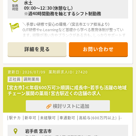
水土
全体の症例・ノウハウ等、ナレッジの共有
勤務
09：00～12：30（休憩なし）
と蓄積がなされており、興味がある事や疑問点はいつでも情報を
時間
※週40時間勤務を軸とするシフト制勤務
引き出せる環境があります。
キャリアに応じた研修制度も用意されており、管理薬剤師セミナ
＼手厚い研修で安心の環境／（宮古市エリア担当より）
ー等の多種多様なセミナー開催やツルハ
OJT研修やe-Learningなど基礎から学べる教育体制が整ってい
グループ学術発表大会など学びの機会が多いです。
ます。経験が浅い方やブランクがある方も、しっかりサポートす
るので安心ですよ。
★大手ならではキャリアパスも充実！
＊------------------------------------------＊
薬局長以降は、「SV⇒調剤部長⇒調剤本部長」といった現場での
詳細を見る
お問い合わせ
キャリアップ以外に、薬事教育部
【店舗情報と応需状況について】
（薬事Gr・教育Gr・システムGr・薬学実務教育指導Gr）・在宅推進部
■宮古駅から徒歩5分と通勤に便利な立地で、脳神経外科の処方
などといった運営側へのキャリア
箋を専門的に応需しています。
パスも用意されています。
更新日：
2026/07/09
薬剤師求人ID：
27420
■1日あたり約70枚の処方箋を受け付けており、専門性の高い知
識をじっくりと身につけることが可能です。
正社員
調剤薬局
★長く安心・安定した勤務を確保できる福利厚生が充実！
■常勤薬剤師と派遣薬剤師、さらに事務スタッフ3名が協力し合
傷病による長期休業または退職後、会社から給与支給がなくなっ
【宮古市】≪年収600万可≫順調に成長中・若手も活躍の地域
い、一人ひとりの負担を抑えて業務に励んでいます。
た後も、６０歳まで給与が保障される
チェーン展開の薬局！宮古駅近くの店舗の求人
「ツルハグループLTD制度」を導入しており、万が一の際も本人と
【法人特徴について】
家族の生活を支えてくれます。
検討リストに追加
■患者様とのふれあいや思いやりを何よりも大切にし、地域に密
育児短時間勤務制度は、272名の方が利用中、お子様が小学校３
着した温かみのある薬局運営を行っています。
年生が終了する迄利用可能です。
■地域の皆様が明るく元気に過ごせるよう、最も身近な健康アド
駅チカ
管理職の方にはストックオプションの権利(決められた価格で株
新卒可
未経験可
車通勤可
高給与(600万円以上)
寮・借上
バイザーとしてあり続けることを目指しています。
を購入する権利)が付与されます。
■日々の業務において笑顔での挨拶や周囲への感謝の気持ちを
借上げ社宅制度では、業界では珍しく自分の好きな物件を選ぶ事
岩手県 宮古市
忘れず、薬局の存在意義を常に追求する企業です。
ができるので、納得した物件に居住