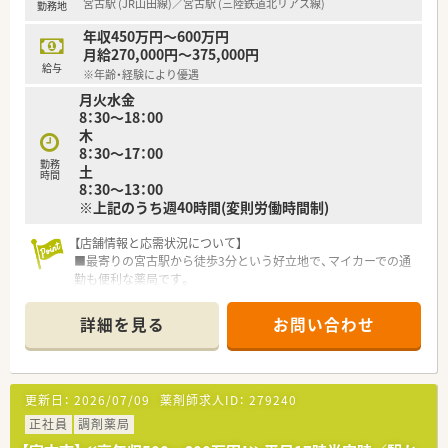
宮古駅 (JR山田線)／宮古駅 (三陸鉄道北リアス線)
勤務地
する事が可能です。
【勤務実態について】
年収450万円～600万円
■月平均の残業時間は5.6時間と非常に少なく、18時までの勤務
月給270,000円～375,000円
がメインのためワークライフバランスが充実します。
給与
※年齢・経験により優遇
■水曜日と土曜日は12時半までの半日営業となっており、午後
月火水金
の時間を自身のプライベートに有効活用できます。
8：30～18：00
■2021年度の実績では平均有給休暇取得日数が10日となってお
木
り、お休みをしっかりと確保できる職場環境です。
8：30～17：00
勤務
土
時間
8：30～13：00
※上記のうち週40時間(変則労働時間制)
【店舗情報と応需状況について】
■最寄りの宮古駅から徒歩3分という好立地で、マイカーでの通
勤も便利な薬局です。
■主な応需科目は内科と消化器科で、1日の処方箋枚数は平均し
て約80枚です。
詳細を見る
お問い合わせ
■現在、薬剤師2名と医療事務スタッフ2名が在籍し、協力しなが
ら業務を行っています。
【募集背景と求める人物像について】
更新日：
2026/07/09
薬剤師求人ID：
279240
■今後の体制強化を見据えて、共に地域医療に貢献していただけ
る方を募集しています。
正社員
調剤薬局
■ご自身の働き方について軸を持ち、前向きに業務に取り組める