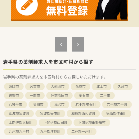
管理薬剤師、エリアマネージャーだけでなく、部長もこまめに現
場を回って現場の声をヒアリングされていますので、頑張った分
だけ評価されたい方にピッタリの職場です。
だからこそ納得感があり、定着率の良さにも繋がっています。
≪安心の社内体制≫
3年先の人事を見越して正社員の配属先を検討しており、社員一
人一人のライフステージに合わせて配属店舗の提案、職場環境の
改善などに力を入れています。
こうした背景から育休復帰率100％という水準を保っています。
パート薬剤師の方々にも働き方によって契約社員など雇用形態
岩手県の薬剤師求人を市区町村から探す
についても相談してくださる柔軟な環境です。
岩手県の薬剤師求人を市区町村からお探しいただけます。
≪薬局について≫
循環器科, 内科メインで100枚/日ほどの処方箋を応需していま
盛岡市
宮古市
大船渡市
花巻市
北上市
久慈市
す。
薬品も1300品目ほど取り揃えており、ご経験を積みたい方、スキ
遠野市
一関市
陸前高田市
釜石市
二戸市
ルを活かしたい方におススメです。
八幡平市
奥州市
滝沢市
岩手郡雫石町
岩手郡岩手町
紫波郡紫波町
紫波郡矢巾町
和賀郡西和賀町
気仙郡住田町
上閉伊郡大槌町
下閉伊郡山田町
下閉伊郡田野畑村
九戸郡九戸村
九戸郡洋野町
二戸郡一戸町