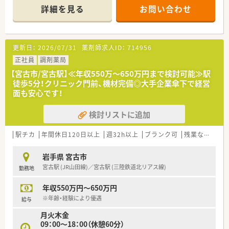
☆宮古駅から徒歩5分程度の立地です！
詳細を見る
お問い合わせ
お車での通勤ももちろん可能です◎
☆面対応ですが近隣は精神科クリニック、小児科クリニック、宮
古市内でも昔からなじみのある病院から広く処方箋を応需して
います。
更新日：
2026/07/31
薬剤師求人ID：
714956
＜企業紹介＞
正社員
調剤薬局
★北海道・東北で高いシェアを誇る業界トップ企業！
【宮古市/宮古駅】≪年収550万～650万円まで検討可能≫駅
北海道を中心に23都道府県に約1,274店舗（内調剤300店舗）展開
徒歩5分！クリニック門前、機材完備◎大手企業傘下で経営
中のドラッグストアチェーンです。
面も安心です！
グループを含めると2,382店舗と業界最大規模な上に、最近では
ASEAN初の「日本式ドラッグストア」と
検討リストに追加
してタイへの海外進出を果たしグローバル企業の仲間入りをし
ています。
駅チカ
年間休日120日以上
週32h以上
ブランク可
残業なし(ほぼなし含む)
★患者様・現場目線での店舗運営を行っています！
病院門前･併設型･ドライブスルー型・専門店と患者様ニーズに応
岩手県 宮古市
えるべく多様な形態を展開しています。
宮古駅 (JR山田線)／宮古駅 (三陸鉄道北リアス線)
勤務地
全店にグループ独自の調剤監査システムを導入しており、調剤機
器なども統一することでどの店舗でも
年収550万円～650万円
均一化された質の高い医療を提供できる環境作りをされていま
す。
※年齢・経験により優遇
給与
月火木金
★充実した研修制度で自身の能力を最大化する！
09：00～18：00（休憩60分）
中途入社の方は、ＯＪＴ研修が基本となりますが、グループ企業