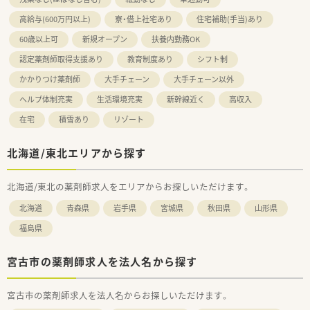
高給与(600万円以上)
寮・借上社宅あり
住宅補助(手当)あり
60歳以上可
新規オープン
扶養内勤務OK
認定薬剤師取得支援あり
教育制度あり
シフト制
かかりつけ薬剤師
大手チェーン
大手チェーン以外
ヘルプ体制充実
生活環境充実
新幹線近く
高収入
在宅
積雪あり
リゾート
北海道/東北エリアから探す
北海道/東北の薬剤師求人をエリアからお探しいただけます。
北海道
青森県
岩手県
宮城県
秋田県
山形県
福島県
宮古市の薬剤師求人を法人名から探す
宮古市の薬剤師求人を法人名からお探しいただけます。