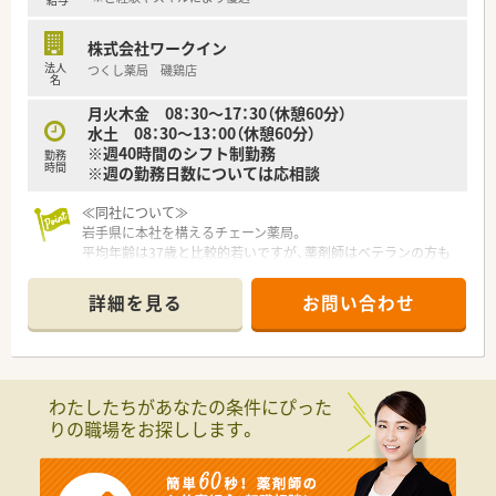
ています。経験が浅い方でも、しっかりサポートするため、ご安
心ください♪
株式会社ワークイン
法人
つくし薬局 磯鶏店
≪こんな方にオススメ！≫
名
◇地域で腰を据えて働きたい方（全国転勤は避けたい）
月火木金 08：30～17：30（休憩60分）
◇これから幅広く経験を積んでいきたい方
水土 08：30～13：00（休憩60分）
※週40時間のシフト制勤務
勤務
時間
※週の勤務日数については応相談
≪同社について≫
岩手県に本社を構えるチェーン薬局。
平均年齢は37歳と比較的若いですが、薬剤師はベテランの方も
多くバランスがとれております。
地域で腰を据えて働きたい方、全国転勤を避けたいがクリニック
詳細を見る
お問い合わせ
門前、病院門前など幅広く経験されたい方にもおすすめです。
新規出店も継続しており、今後の成長性もある優良企業です。
店舗数が増えている今でも、社長が毎年手書きのバースデーカー
ドと一緒にプレゼントがあったり、社員を大事にしている姿勢は
成長を続けている今でも変わりません。
わたしたちがあなたの条件にぴった
りの職場をお探しします。
≪企業ポイント≫
人事考課制度もしっかりしています。
ご自身で決めた目標に対してのフィードバックを定期面談で実
施。