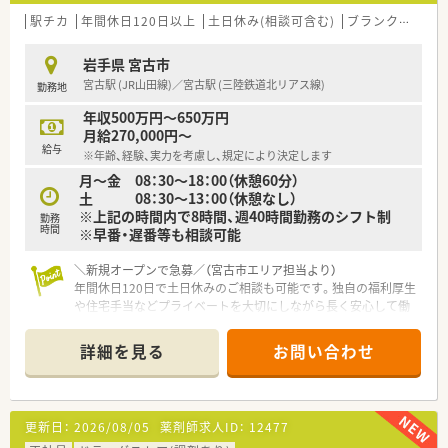
駅チカ
年間休日120日以上
土日休み(相談可含む)
ブランク可
高給
岩手県 宮古市
宮古駅 (JR山田線)／宮古駅 (三陸鉄道北リアス線)
勤務地
年収500万円～650万円
月給270,000円～
給与
※年齢、経験、実力を考慮し、規定により決定します
月～金 08：30～18：00（休憩60分）
土 08：30～13：00（休憩なし）
※上記の時間内で8時間、週40時間勤務のシフト制
勤務
時間
※早番・遅番等も相談可能
＼新規オープンで急募／（宮古市エリア担当より）
年間休日120日で土日休みのご相談も可能です。独自の福利厚生
や住宅手当などプライベートを大切にしながら長く安心して働
ける環境が整っています。
＊------------------------------------------＊
詳細を見る
お問い合わせ
【店舗情報と応需状況について】
■最寄り駅の宮古駅から徒歩10分という通勤に便利な好立地に
位置しており日々の通勤負担が少なく通いやすい環境です。
更新日：
2026/08/05
薬剤師求人ID：
12477
■近隣医療機関から内科や泌尿器科および神経内科などの処方