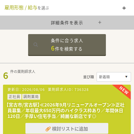
雇用形態 / 給与
を選ぶ
詳細条件を表示
条件に合う求人
6
件を
検索する
6
件の薬剤師求人
並び順
更新日：
2026/08/06
薬剤師求人ID：
736328
正社員
調剤薬局
【宮古市/宮古駅】≪2026年9月リニューアルオープン≫正社
員募集／年収最大650万円のハイクラス枠あり／年間休日
120日／手厚い住宅手当／綺麗な新店です◎
検討リストに追加