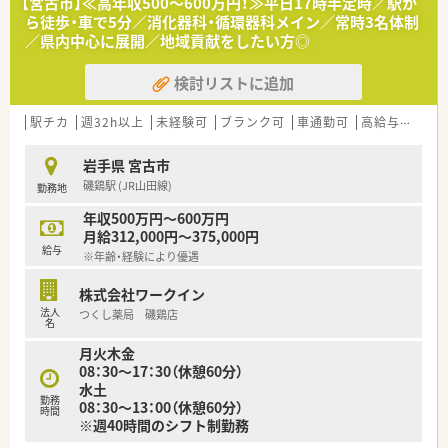
【宮古市】≪高年収500～600万円！≫平日17時半定時／駅か
方を歓迎いたします。
ら徒歩・車で5分／消化器科・循環器科メイン／常時3名体制
■これまでのご経験や年齢は問わず、お人柄や仕事への意欲を重
／県内中心に展開／地域貢献をしたい方◎
視した採用です。
検討リストに追加
【法人特徴について】
■岩手県に本社を構え、地域に根差した薬局を複数展開している
成長中の企業です。
駅チカ
週32h以上
未経験可
ブランク可
車通勤可
高給与(600万円以上)
■平均年齢は37歳と若く活気がありますが、ベテラン薬剤師も
多く在籍しています。
岩手県 宮古市
■社員を家族のように大切にする温かい社風で、社長自ら社員一
磯鶏駅 (JR山田線)
勤務地
人ひとりを気遣います。
年収500万円～600万円
月給312,000円～375,000円
給与
※年齢・経験により優遇
株式会社ワークイン
法人
つくし薬局 磯鶏店
名
月火木金
08：30～17：30（休憩60分）
水土
勤務
08：30～13：00（休憩60分）
時間
※週40時間のシフト制勤務