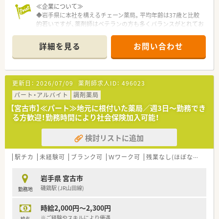
≪企業について≫
◆岩手県に本社を構えるチェーン薬局。平均年齢は37歳と比較
的若いですが、薬剤師はベテランの方も多くバランスがとれてお
ります。
◆新規出店も継続しており、今後の成長性もある優良企業です。
詳細を見る
お問い合わせ
店舗数が増えている今でも、社長が毎年手書きのバースデーカー
ドと一緒にプレゼントがあったり、社員を大事にしている姿勢は
成長を続けている今でも変わりません。
◆ご希望を考慮し、キャリアアップのために店舗異動なども可能
更新日：
2026/07/09
薬剤師求人ID：
496023
です！管理薬剤師だけでなくエリアマネージャーや採用担当な
ど、社員の「挑戦したい」を応援してくれる社風です。
パート・アルバイト
調剤薬局
◆各地域にエリアマネージャーが在籍。お悩み相談や店舗間の
【宮古市】≪パート≫地元に根付いた薬局／週3日～勤務でき
交流もしっかりできているので、安心して働ける環境が整ってい
る方歓迎！勤務時間により社会保険加入可能！
ます。
◆人事考課制度もしっかりしています。ご自身で決めた目標に
検討リストに追加
対してのフィードバックを定期面談で実施。管理薬剤師、エリア
マネージャーだけでなく、部長もこまめに現場を回って現場の声
をヒアリングされていますので、頑張った分しっかり評価される
駅チカ
未経験可
ブランク可
Ｗワーク可
残業なし(ほぼなし含む)
環境です！
岩手県 宮古市
≪薬局紹介≫
磯鶏駅 (JR山田線)
勤務地
◆循環器内科、消化器科をメインに応需しています。クリニック
門前ではありますが、他の近隣地域の医療機関の処方箋も応需す
時給2,000円～2,300円
る機会もあり、経験を少しずつ積むことができます。
◆薬剤師は常時3名体制をとっているため、フォロー体制が整っ
※ご経験やスキルにより優遇
給与