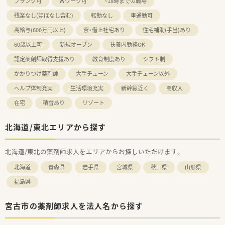
ブランク可
Ｗワーク可
~18時までの職場
残業なし(ほぼなし含む)
転勤なし
車通勤可
高給与(600万円以上)
寮・借上社宅あり
住宅補助(手当)あり
60歳以上可
新規オープン
扶養内勤務OK
認定薬剤師取得支援あり
教育制度あり
シフト制
かかりつけ薬剤師
大手チェーン
大手チェーン以外
ヘルプ体制充実
生活環境充実
新幹線近く
高収入
在宅
積雪あり
リゾート
北海道/東北エリアから探す
北海道/東北の薬剤師求人をエリアからお探しいただけます。
北海道
青森県
岩手県
宮城県
秋田県
山形県
福島県
宮古市の薬剤師求人を法人名から探す