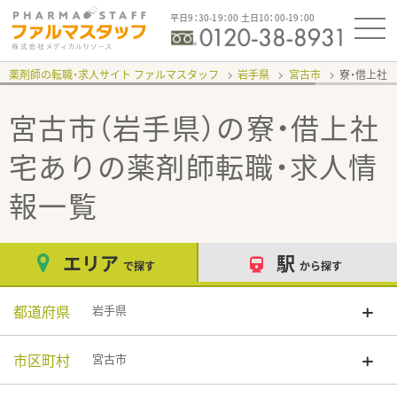
平日9：30-19：00 土日10：00-19：00
薬剤師の転職・求人サイト ファルマスタッフ
岩手県
宮古市
寮・借上社
宮古市（岩手県）の寮・借上社
宅あり
の薬剤師転職・求人情
報一覧
エリア
駅
で探す
から探す
都道府県
岩手県
市区町村
宮古市