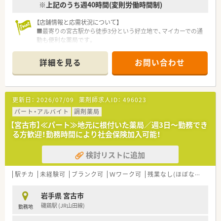
※上記のうち週40時間(変則労働時間制)
【店舗情報と応需状況について】
■最寄りの宮古駅から徒歩3分という好立地で、マイカーでの通
勤も便利な薬局です。
■主な応需科目は内科と消化器科で、1日の処方箋枚数は平均し
て約80枚です。
詳細を見る
お問い合わせ
■現在、薬剤師2名と医療事務スタッフ2名が在籍し、協力しなが
ら業務を行っています。
【募集背景と求める人物像について】
更新日：
2026/07/09
薬剤師求人ID：
496023
■今後の体制強化を見据えて、共に地域医療に貢献していただけ
る方を募集しています。
パート・アルバイト
調剤薬局
■ご自身の働き方について軸を持ち、前向きに業務に取り組める
【宮古市】≪パート≫地元に根付いた薬局／週3日～勤務でき
方を歓迎いたします。
る方歓迎！勤務時間により社会保険加入可能！
■これまでのご経験や年齢は問わず、お人柄や仕事への意欲を重
視した採用です。
検討リストに追加
【法人特徴について】
■岩手県に本社を構え、地域に根差した薬局を複数展開している
駅チカ
未経験可
ブランク可
Ｗワーク可
残業なし(ほぼなし含む)
成長中の企業です。
■平均年齢は37歳と若く活気がありますが、ベテラン薬剤師も
岩手県 宮古市
多く在籍しています。
磯鶏駅 (JR山田線)
勤務地
■社員を家族のように大切にする温かい社風で、社長自ら社員一
人ひとりを気遣います。