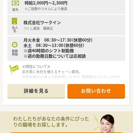
時給2,000円～2,300円
※ご経験やスキルにより優遇
給与
株式会社ワークイン
法人
つくし薬局 磯鶏店
名
月火木金 08：30～17：30（休憩60分）
水土 08：30～13：00（休憩60分）
※週40時間のシフト制勤務
勤務
時間
※週の勤務日数については応相談
≪同社について≫
岩手県に本社を構えるチェーン薬局。
平均年齢は37歳と比較的若いですが、薬剤師はベテランの方も
多くバランスがとれております。
地域で腰を据えて働きたい方、全国転勤を避けたいがクリニック
詳細を見る
お問い合わせ
門前、病院門前など幅広く経験されたい方にもおすすめです。
新規出店も継続しており、今後の成長性もある優良企業です。
店舗数が増えている今でも、社長が毎年手書きのバースデーカー
ドと一緒にプレゼントがあったり、社員を大事にしている姿勢は
成長を続けている今でも変わりません。
わたしたちがあなたの条件にぴった
りの職場をお探しします。
≪企業ポイント≫
人事考課制度もしっかりしています。