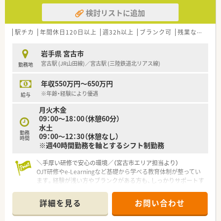
検討リストに追加
駅チカ
年間休日120日以上
週32h以上
ブランク可
残業なし(ほぼなし含む)
岩手県 宮古市
宮古駅 (JR山田線)／宮古駅 (三陸鉄道北リアス線)
勤務地
年収550万円～650万円
※年齢・経験により優遇
給与
月火木金
09：00～18：00（休憩60分）
水土
勤務
09：00～12：30（休憩なし）
時間
※週40時間勤務を軸とするシフト制勤務
＼手厚い研修で安心の環境／（宮古市エリア担当より）
OJT研修やe-Learningなど基礎から学べる教育体制が整ってい
ます。経験が浅い方やブランクがある方も、しっかりサポートす
るので安心ですよ。
＊------------------------------------------＊
詳細を見る
お問い合わせ
【店舗情報と応需状況について】