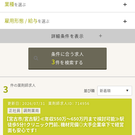
業種
を選ぶ
雇用形態 / 給与
を選ぶ
詳細条件を表示
条件に合う求人
3
件を
検索する
3
件の薬剤師求人
並び順
更新日：
2026/07/31
薬剤師求人ID：
714956
正社員
調剤薬局
【宮古市/宮古駅】≪年収550万～650万円まで検討可能≫駅
徒歩5分！クリニック門前、機材完備◎大手企業傘下で経営
面も安心です！