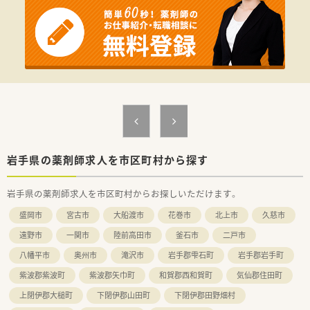
ご自身で決めた目標に対してのフィードバックを定期面談で実
施。
管理薬剤師、エリアマネージャーだけでなく、部長もこまめに現
場を回って現場の声をヒアリングされていますので、頑張った分
だけ評価されたい方にピッタリの職場です。
だからこそ納得感があり、定着率の良さにも繋がっています。
≪安心の社内体制≫
3年先の人事を見越して正社員の配属先を検討しており、社員一
人一人のライフステージに合わせて配属店舗の提案、職場環境の
改善などに力を入れています。
こうした背景から育休復帰率100％という水準を保っています。
パート薬剤師の方々にも働き方によって契約社員など雇用形態
岩手県の薬剤師求人を市区町村から探す
についても相談してくださる柔軟な環境です。
岩手県の薬剤師求人を市区町村からお探しいただけます。
≪薬局について≫
循環器科, 内科メインで100枚/日ほどの処方箋を応需していま
盛岡市
宮古市
大船渡市
花巻市
北上市
久慈市
す。
薬品も1300品目ほど取り揃えており、ご経験を積みたい方、スキ
遠野市
一関市
陸前高田市
釜石市
二戸市
ルを活かしたい方におススメです。
八幡平市
奥州市
滝沢市
岩手郡雫石町
岩手郡岩手町
紫波郡紫波町
紫波郡矢巾町
和賀郡西和賀町
気仙郡住田町
上閉伊郡大槌町
下閉伊郡山田町
下閉伊郡田野畑村