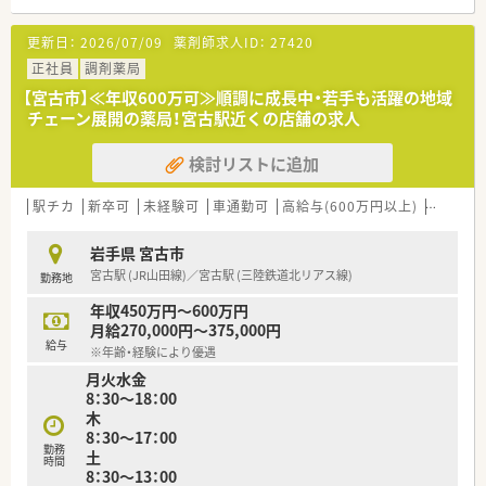
■宮古駅から徒歩5分と通勤に便利な立地で、脳神経外科の処方
箋を専門的に応需しています。
更新日：
2026/07/09
薬剤師求人ID：
27420
■1日あたり約70枚の処方箋を受け付けており、専門性の高い知
識をじっくりと身につけることが可能です。
正社員
調剤薬局
■常勤薬剤師と派遣薬剤師、さらに事務スタッフ3名が協力し合
【宮古市】≪年収600万可≫順調に成長中・若手も活躍の地域
い、一人ひとりの負担を抑えて業務に励んでいます。
チェーン展開の薬局！宮古駅近くの店舗の求人
【法人特徴について】
検討リストに追加
■患者様とのふれあいや思いやりを何よりも大切にし、地域に密
着した温かみのある薬局運営を行っています。
■地域の皆様が明るく元気に過ごせるよう、最も身近な健康アド
駅チカ
新卒可
未経験可
車通勤可
高給与(600万円以上)
寮・借上
バイザーとしてあり続けることを目指しています。
■日々の業務において笑顔での挨拶や周囲への感謝の気持ちを
岩手県 宮古市
忘れず、薬局の存在意義を常に追求する企業です。
宮古駅 (JR山田線)／宮古駅 (三陸鉄道北リアス線)
勤務地
【勤務実態について】
年収450万円～600万円
■月平均の残業時間は5.6時間と非常に少なく、18時までの勤務
月給270,000円～375,000円
がメインのためワークライフバランスが充実します。
給与
※年齢・経験により優遇
■水曜日と土曜日は12時半までの半日営業となっており、午後
月火水金
の時間を自身のプライベートに有効活用できます。
8：30～18：00
■2021年度の実績では平均有給休暇取得日数が10日となってお
木
り、お休みをしっかりと確保できる職場環境です。
8：30～17：00
勤務
土
時間
8：30～13：00