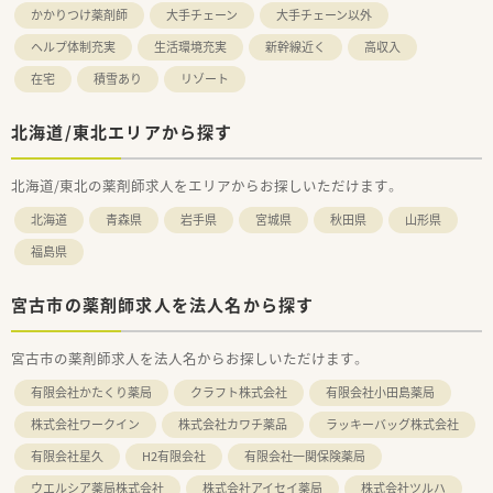
かかりつけ薬剤師
大手チェーン
大手チェーン以外
ヘルプ体制充実
生活環境充実
新幹線近く
高収入
在宅
積雪あり
リゾート
北海道/東北エリアから探す
北海道/東北の薬剤師求人をエリアからお探しいただけます。
北海道
青森県
岩手県
宮城県
秋田県
山形県
福島県
宮古市の薬剤師求人を法人名から探す
宮古市の薬剤師求人を法人名からお探しいただけます。
有限会社かたくり薬局
クラフト株式会社
有限会社小田島薬局
株式会社ワークイン
株式会社カワチ薬品
ラッキーバッグ株式会社
有限会社星久
H2有限会社
有限会社一関保険薬局
ウエルシア薬局株式会社
株式会社アイセイ薬局
株式会社ツルハ