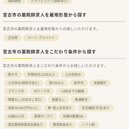
調剤薬局
ドラッグストア(調剤あり)
宮古市の薬剤師求人を雇用形態から探す
宮古市の薬剤師求人を雇用形態からお探しいただけます。
正社員
パート・アルバイト
宮古市の薬剤師求人をこだわり条件から探す
宮古市の薬剤師求人をこだわり条件からお探しいただけます。
駅チカ
年間休日120日以上
土日祝休み
土日休み(相談可含む)
週32h以上
新卒可
未経験可
ブランク可
Ｗワーク可
~18時までの職場
残業なし(ほぼなし含む)
転勤なし
車通勤可
高給与(600万円以上)
寮・借上社宅あり
住宅補助(手当)あり
60歳以上可
新規オープン
扶養内勤務OK
認定薬剤師取得支援あり
教育制度あり
シフト制