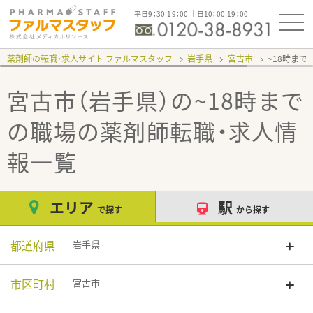
平日9：30-19：00 土日10：00-19：00
薬剤師の転職・求人サイト ファルマスタッフ
岩手県
宮古市
~18時まで
宮古市（岩手県）の~18時まで
の職場
の薬剤師転職・求人情
報一覧
エリア
駅
で探す
から探す
都道府県
岩手県
市区町村
宮古市