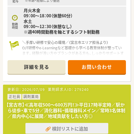
※年齢・経験により優遇
給与
月火木金
09：00～18：00（休憩60分）
水土
勤務
09：00～12：30（休憩なし）
時間
※週40時間勤務を軸とするシフト制勤務
＼手厚い研修で安心の環境／（宮古市エリア担当より）
OJT研修やe-Learningなど基礎から学べる教育体制が整ってい
ます。経験が浅い方やブランクがある方も、しっかりサポートす
るので安心ですよ。
＊------------------------------------------＊
詳細を見る
お問い合わせ
【店舗情報と応需状況について】
■宮古駅から徒歩5分と通勤に便利な立地で、脳神経外科の処方
箋を専門的に応需しています。
更新日：
2026/07/09
薬剤師求人ID：
279240
■1日あたり約70枚の処方箋を受け付けており、専門性の高い知
識をじっくりと身につけることが可能です。
正社員
調剤薬局
■常勤薬剤師と派遣薬剤師、さらに事務スタッフ3名が協力し合
【宮古市】≪高年収500～600万円！≫平日17時半定時／駅か
い、一人ひとりの負担を抑えて業務に励んでいます。
ら徒歩・車で5分／消化器科・循環器科メイン／常時3名体制
／県内中心に展開／地域貢献をしたい方◎
【法人特徴について】
■患者様とのふれあいや思いやりを何よりも大切にし、地域に密
検討リストに追加
着した温かみのある薬局運営を行っています。