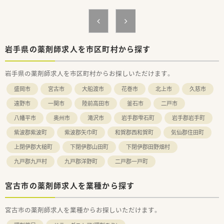
≪安心の社内体制≫
3年先の人事を見越して正社員の配属先を検討しており、社員一
人一人のライフステージに合わせて配属店舗の提案、職場環境の
改善などに力を入れています。
こうした背景から育休復帰率100％という水準を保っています。
パート薬剤師の方々にも働き方によって契約社員など雇用形態
岩手県の薬剤師求人を市区町村から探す
についても相談してくださる柔軟な環境です。
岩手県の薬剤師求人を市区町村からお探しいただけます。
≪薬局について≫
循環器科, 内科メインで100枚/日ほどの処方箋を応需していま
盛岡市
宮古市
大船渡市
花巻市
北上市
久慈市
す。
薬品も1300品目ほど取り揃えており、ご経験を積みたい方、スキ
遠野市
一関市
陸前高田市
釜石市
二戸市
ルを活かしたい方におススメです。
八幡平市
奥州市
滝沢市
岩手郡雫石町
岩手郡岩手町
紫波郡紫波町
紫波郡矢巾町
和賀郡西和賀町
気仙郡住田町
上閉伊郡大槌町
下閉伊郡山田町
下閉伊郡田野畑村
九戸郡九戸村
九戸郡洋野町
二戸郡一戸町
宮古市の薬剤師求人を業種から探す
宮古市の薬剤師求人を業種からお探しいただけます。