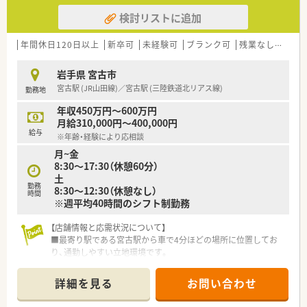
検討リストに追加
年間休日120日以上
新卒可
未経験可
ブランク可
残業なし(ほぼなし含む)
岩手県 宮古市
宮古駅 (JR山田線)／宮古駅 (三陸鉄道北リアス線)
勤務地
年収450万円～600万円
月給310,000円～400,000円
給与
※年齢・経験により応相談
月~金
8:30～17:30（休憩60分）
土
勤務
8:30～12:30（休憩なし）
時間
※週平均40時間のシフト制勤務
【店舗情報と応需状況について】
■最寄り駅である宮古駅から車で4分ほどの場所に位置してお
り、通勤しやすい立地環境です。
■主な応需科目は整形外科と内科リウマチで、割合は整形外科が
6割、内科が4割です。
詳細を見る
お問い合わせ
■薬剤師は常勤2名、事務員2名体制で、処方箋枚数は1日10枚程
度と落ち着いています。