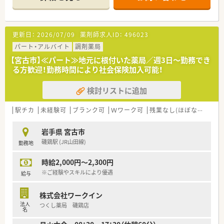
店舗数が増えている今でも、社長が毎年手書きのバースデーカー
ドと一緒にプレゼントがあったり、社員を大事にしている姿勢は
成長を続けている今でも変わりません。
◆ご希望を考慮し、キャリアアップのために店舗異動なども可能
更新日：
2026/07/09
薬剤師求人ID：
496023
です！管理薬剤師だけでなくエリアマネージャーや採用担当な
ど、社員の「挑戦したい」を応援してくれる社風です。
パート・アルバイト
調剤薬局
◆各地域にエリアマネージャーが在籍。お悩み相談や店舗間の
【宮古市】≪パート≫地元に根付いた薬局／週3日～勤務でき
交流もしっかりできているので、安心して働ける環境が整ってい
る方歓迎！勤務時間により社会保険加入可能！
ます。
◆人事考課制度もしっかりしています。ご自身で決めた目標に
検討リストに追加
対してのフィードバックを定期面談で実施。管理薬剤師、エリア
マネージャーだけでなく、部長もこまめに現場を回って現場の声
をヒアリングされていますので、頑張った分しっかり評価される
駅チカ
未経験可
ブランク可
Ｗワーク可
残業なし(ほぼなし含む)
環境です！
岩手県 宮古市
≪薬局紹介≫
磯鶏駅 (JR山田線)
勤務地
◆循環器内科、消化器科をメインに応需しています。クリニック
門前ではありますが、他の近隣地域の医療機関の処方箋も応需す
時給2,000円～2,300円
る機会もあり、経験を少しずつ積むことができます。
◆薬剤師は常時3名体制をとっているため、フォロー体制が整っ
※ご経験やスキルにより優遇
給与
ています。経験が浅い方でも、しっかりサポートするため、ご安
心ください♪
株式会社ワークイン
法人
つくし薬局 磯鶏店
≪こんな方にオススメ！≫
名
◇地域で腰を据えて働きたい方（全国転勤は避けたい）