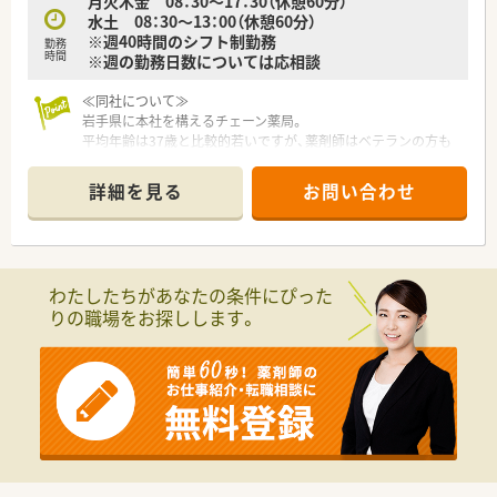
月火木金 08：30～17：30（休憩60分）
◇これから幅広く経験を積んでいきたい方
水土 08：30～13：00（休憩60分）
※週40時間のシフト制勤務
勤務
時間
※週の勤務日数については応相談
≪同社について≫
岩手県に本社を構えるチェーン薬局。
平均年齢は37歳と比較的若いですが、薬剤師はベテランの方も
多くバランスがとれております。
地域で腰を据えて働きたい方、全国転勤を避けたいがクリニック
詳細を見る
お問い合わせ
門前、病院門前など幅広く経験されたい方にもおすすめです。
新規出店も継続しており、今後の成長性もある優良企業です。
店舗数が増えている今でも、社長が毎年手書きのバースデーカー
ドと一緒にプレゼントがあったり、社員を大事にしている姿勢は
成長を続けている今でも変わりません。
わたしたちがあなたの条件にぴった
りの職場をお探しします。
≪企業ポイント≫
人事考課制度もしっかりしています。
ご自身で決めた目標に対してのフィードバックを定期面談で実
施。
管理薬剤師、エリアマネージャーだけでなく、部長もこまめに現
場を回って現場の声をヒアリングされていますので、頑張った分
だけ評価されたい方にピッタリの職場です。
だからこそ納得感があり、定着率の良さにも繋がっています。