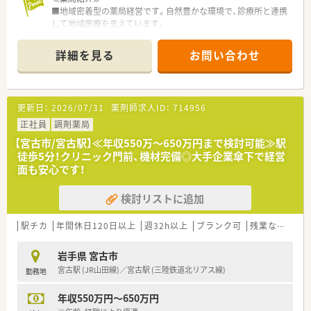
■地域密着型の薬局経営です。自然豊かな環境で、診療所と連携
して地域医療を支えています。
■診療所や介護支援センターも同敷地内にあり、地域の医療の中
心として運営しています。
詳細を見る
お問い合わせ
■お薬のこと以外にも相談されることもあり、薬剤師としてのや
りがいを感じられる場面が多く、これまでのご経験を生かせる環
境です。
■お人柄重視で採用しています。やる気のある方歓迎！
更新日：
2026/07/31
薬剤師求人ID：
714956
■応需科目は内科が多く、1日あたり35枚ほどと安定している環
境です。患者様とのコミュニケーションに時間を設けることが
正社員
調剤薬局
できる環境です。
【宮古市/宮古駅】≪年収550万～650万円まで検討可能≫駅
徒歩5分！クリニック門前、機材完備◎大手企業傘下で経営
≪充実な教育・研修制度≫
面も安心です！
中途入社の方は、ＯＪＴ研修が基本となります。店舗内で勉強会
の実施などもあり、勉強したい方を応援できる環境です。興味が
検討リストに追加
ある事や疑問点について相談しやすい職場環境です。
≪こんな方におススメ≫
駅チカ
年間休日120日以上
週32h以上
ブランク可
残業なし(ほぼなし含む)
★ワークライフバランスを重視したい方
★地元で働きたい方
岩手県 宮古市
★医療過疎地域で勤務したい方
宮古駅 (JR山田線)／宮古駅 (三陸鉄道北リアス線)
勤務地
年収550万円～650万円