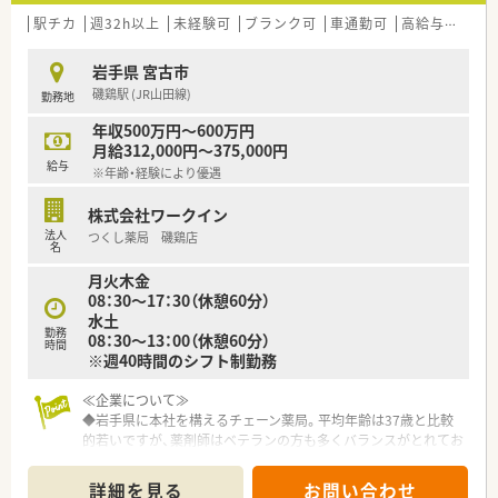
■地域の皆様が明るく元気に過ごせるよう、最も身近な健康アド
バイザーとしてあり続けることを目指しています。
駅チカ
週32h以上
未経験可
ブランク可
車通勤可
高給与(600万円以上)
■日々の業務において笑顔での挨拶や周囲への感謝の気持ちを
忘れず、薬局の存在意義を常に追求する企業です。
岩手県 宮古市
磯鶏駅 (JR山田線)
勤務地
【勤務実態について】
■月平均の残業時間は5.6時間と非常に少なく、18時までの勤務
年収500万円～600万円
がメインのためワークライフバランスが充実します。
月給312,000円～375,000円
■水曜日と土曜日は12時半までの半日営業となっており、午後
給与
※年齢・経験により優遇
の時間を自身のプライベートに有効活用できます。
■2021年度の実績では平均有給休暇取得日数が10日となってお
株式会社ワークイン
り、お休みをしっかりと確保できる職場環境です。
法人
つくし薬局 磯鶏店
名
月火木金
08：30～17：30（休憩60分）
水土
勤務
08：30～13：00（休憩60分）
時間
※週40時間のシフト制勤務
≪企業について≫
◆岩手県に本社を構えるチェーン薬局。平均年齢は37歳と比較
的若いですが、薬剤師はベテランの方も多くバランスがとれてお
ります。
◆新規出店も継続しており、今後の成長性もある優良企業です。
詳細を見る
お問い合わせ