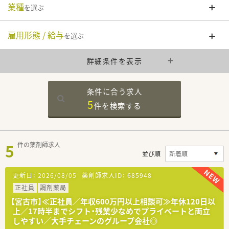
業種
を選ぶ
雇用形態 / 給与
を選ぶ
詳細条件を表示
条件に合う求人
5
件を
検索する
5
件の薬剤師求人
並び順
更新日：
2026/08/05
薬剤師求人ID：
685948
正社員
調剤薬局
【宮古市】≪正社員／年収600万円以上相談可≫年休120日以
上／17時半までシフト・残業少なめでプライベートと両立
しやすい／大手チェーンのグループ会社◎