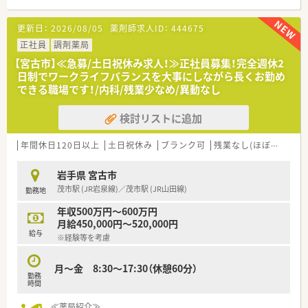
【法人特徴について】
更新日：
2026/08/05
薬剤師求人ID：
444675
■全国に400店舗以上を展開し、東北地方だけでも40店舗以上を
運営する大手法人のグループ会社の薬局です。
正社員
調剤薬局
■東証プライム上場企業である東邦ホールディングスのグルー
【宮古市】≪急募/土日祝休み求人！≫正社員募集！完全週休2
プ会社であり、安定した経営基盤を誇ります。
日制でワークライフバランスを大事にしながら長くお勤め
■専門・認定薬剤師の資格取得を支援する手当が充実しており、
できる職場です！/内科/残業少なめ/異動なし
専門性を高めたい方が活躍中です。
検討リストに追加
【こんな方にオススメ】
■年間休日120日以上、残業も非常に少ないため、ワークライフ
バランスを重視する方におすすめです。
年間休日120日以上
土日祝休み
ブランク可
残業なし(ほぼなし含む)
■東証プライム上場企業のグループ会社なので、安定した経営基
盤のもとで長く働きたい方に最適です。
岩手県 宮古市
■転居を伴う異動がないため、地域に根ざしてじっくりと患者様
茂市駅 (JR岩泉線)／茂市駅 (JR山田線)
勤務地
と向き合いたい方におすすめです。
年収500万円～600万円
月給450,000円～520,000円
給与
※経験等を考慮
月～金 8:30～17:30（休憩60分）
勤務
時間
≪薬局紹介≫