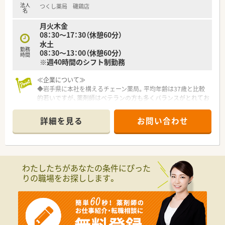
法人
つくし薬局 磯鶏店
名
月火木金
08：30～17：30（休憩60分）
水土
勤務
08：30～13：00（休憩60分）
時間
※週40時間のシフト制勤務
≪企業について≫
◆岩手県に本社を構えるチェーン薬局。平均年齢は37歳と比較
的若いですが、薬剤師はベテランの方も多くバランスがとれてお
ります。
◆新規出店も継続しており、今後の成長性もある優良企業です。
詳細を見る
お問い合わせ
店舗数が増えている今でも、社長が毎年手書きのバースデーカー
ドと一緒にプレゼントがあったり、社員を大事にしている姿勢は
成長を続けている今でも変わりません。
◆ご希望を考慮し、キャリアアップのために店舗異動なども可能
です！管理薬剤師だけでなくエリアマネージャーや採用担当な
わたしたちがあなたの条件にぴった
ど、社員の「挑戦したい」を応援してくれる社風です。
りの職場をお探しします。
◆各地域にエリアマネージャーが在籍。お悩み相談や店舗間の
交流もしっかりできているので、安心して働ける環境が整ってい
ます。
◆人事考課制度もしっかりしています。ご自身で決めた目標に
対してのフィードバックを定期面談で実施。管理薬剤師、エリア
マネージャーだけでなく、部長もこまめに現場を回って現場の声