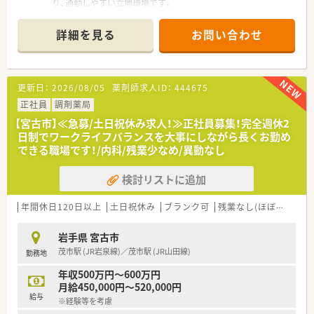
り、通勤しやすい立地環境です。
■主な応需科目は整形外科と内科リウマチで、割合は整形外科が
6割、内科が4割です。
詳細を見る
お問い合わせ
■薬剤師は常勤2名、事務員2名体制で、処方箋枚数は1日10枚程
度と落ち着いています。
【法人特徴について】
更新日：
2026/08/05
薬剤師求人ID：
444675
■全国に400店舗以上を展開し、東北地方だけでも40店舗以上を
運営する大手法人のグループ会社の薬局です。
正社員
調剤薬局
■東証プライム上場企業である東邦ホールディングスのグルー
【宮古市】≪急募/土日祝休み求人！≫正社員募集！完全週休2
プ会社であり、安定した経営基盤を誇ります。
日制でワークライフバランスを大事にしながら長くお勤め
■専門・認定薬剤師の資格取得を支援する手当が充実しており、
できる職場です！/内科/残業少なめ/異動なし
専門性を高めたい方が活躍中です。
検討リストに追加
【こんな方にオススメ】
■年間休日120日以上、残業も非常に少ないため、ワークライフ
バランスを重視する方におすすめです。
年間休日120日以上
土日祝休み
ブランク可
残業なし(ほぼなし含む)
■東証プライム上場企業のグループ会社なので、安定した経営基
盤のもとで長く働きたい方に最適です。
岩手県 宮古市
■転居を伴う異動がないため、地域に根ざしてじっくりと患者様
茂市駅 (JR岩泉線)／茂市駅 (JR山田線)
勤務地
と向き合いたい方におすすめです。
年収500万円～600万円
月給450,000円～520,000円
給与
※経験等を考慮