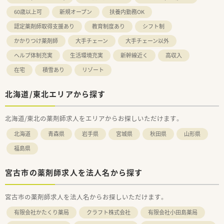
60歳以上可
新規オープン
扶養内勤務OK
認定薬剤師取得支援あり
教育制度あり
シフト制
かかりつけ薬剤師
大手チェーン
大手チェーン以外
ヘルプ体制充実
生活環境充実
新幹線近く
高収入
在宅
積雪あり
リゾート
北海道/東北エリアから探す
北海道/東北の薬剤師求人をエリアからお探しいただけます。
北海道
青森県
岩手県
宮城県
秋田県
山形県
福島県
宮古市の薬剤師求人を法人名から探す
宮古市の薬剤師求人を法人名からお探しいただけます。
有限会社かたくり薬局
クラフト株式会社
有限会社小田島薬局