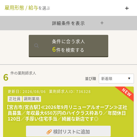
雇用形態 / 給与
を選ぶ
詳細条件を表示
条件に合う求人
6
件を
検索する
6
件の薬剤師求人
並び順
更新日：
2026/08/06
薬剤師求人ID：
736328
正社員
調剤薬局
【宮古市/宮古駅】≪2026年9月リニューアルオープン≫正社
員募集／年収最大650万円のハイクラス枠あり／年間休日
120日／手厚い住宅手当／綺麗な新店です◎
検討リストに追加