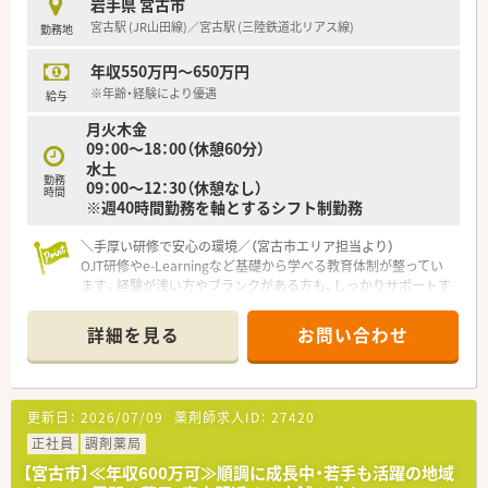
岩手県 宮古市
★医療過疎地域で勤務したい方
宮古駅 (JR山田線)／宮古駅 (三陸鉄道北リアス線)
勤務地
年収550万円～650万円
※年齢・経験により優遇
給与
月火木金
09：00～18：00（休憩60分）
水土
勤務
09：00～12：30（休憩なし）
時間
※週40時間勤務を軸とするシフト制勤務
＼手厚い研修で安心の環境／（宮古市エリア担当より）
OJT研修やe-Learningなど基礎から学べる教育体制が整ってい
ます。経験が浅い方やブランクがある方も、しっかりサポートす
るので安心ですよ。
＊------------------------------------------＊
詳細を見る
お問い合わせ
【店舗情報と応需状況について】
■宮古駅から徒歩5分と通勤に便利な立地で、脳神経外科の処方
箋を専門的に応需しています。
更新日：
2026/07/09
薬剤師求人ID：
27420
■1日あたり約70枚の処方箋を受け付けており、専門性の高い知
識をじっくりと身につけることが可能です。
正社員
調剤薬局
■常勤薬剤師と派遣薬剤師、さらに事務スタッフ3名が協力し合
【宮古市】≪年収600万可≫順調に成長中・若手も活躍の地域
い、一人ひとりの負担を抑えて業務に励んでいます。