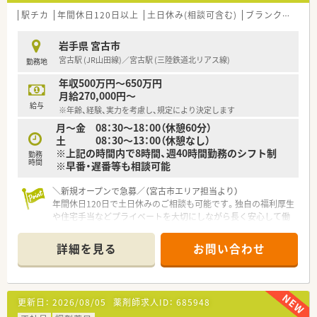
駅チカ
年間休日120日以上
土日休み(相談可含む)
ブランク可
高給
岩手県 宮古市
宮古駅 (JR山田線)／宮古駅 (三陸鉄道北リアス線)
勤務地
年収500万円～650万円
月給270,000円～
給与
※年齢、経験、実力を考慮し、規定により決定します
月～金 08：30～18：00（休憩60分）
土 08：30～13：00（休憩なし）
※上記の時間内で8時間、週40時間勤務のシフト制
勤務
時間
※早番・遅番等も相談可能
＼新規オープンで急募／（宮古市エリア担当より）
年間休日120日で土日休みのご相談も可能です。独自の福利厚生
や住宅手当などプライベートを大切にしながら長く安心して働
ける環境が整っています。
＊------------------------------------------＊
詳細を見る
お問い合わせ
【店舗情報と応需状況について】
■最寄り駅の宮古駅から徒歩10分という通勤に便利な好立地に
位置しており日々の通勤負担が少なく通いやすい環境です。
更新日：
2026/08/05
薬剤師求人ID：
685948
■近隣医療機関から内科や泌尿器科および神経内科などの処方