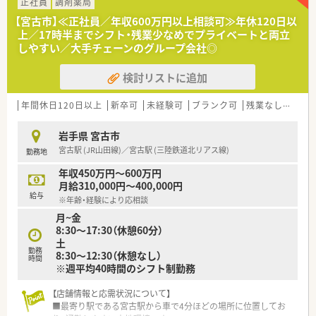
箋を1日あたり60枚から70枚程度応需しております。
正社員
調剤薬局
■現在の勤務体制は常勤薬剤師が2名と非常勤薬剤師が1名に加
【宮古市】≪正社員／年収600万円以上相談可≫年休120日以
えて医療事務5名が在籍しており手厚い人員配置です。
上／17時半までシフト・残業少なめでプライベートと両立
しやすい／大手チェーンのグループ会社◎
【法人特徴について】
■グループ企業にて接骨院の経営も手掛けており多角的なヘル
検討リストに追加
スケア事業を通じて地域住民の健康増進に貢献しております。
■地域の皆様に信頼される薬局づくりを目指しており患者様一
人ひとりに寄り添った温かみのある医療サービスを提供しま
年間休日120日以上
新卒可
未経験可
ブランク可
残業なし(ほぼなし含む)
す。
■従業員の働きやすさを重視した経営方針を掲げており長期的
岩手県 宮古市
なキャリア形成を支援するための充実した福利厚生がありま
宮古駅 (JR山田線)／宮古駅 (三陸鉄道北リアス線)
勤務地
す。
年収450万円～600万円
【求人情報について】
月給310,000円～400,000円
■今回は新規リニューアルオープンに伴う正社員の募集であり
給与
※年齢・経験により応相談
理論年収500万円から650万円の高待遇をご用意しております。
月~金
■能力やこれまでのキャリアに応じて年収600万円以上のハイ
8:30～17:30（休憩60分）
クラスな条件での選考も可能であり実力をしっかり評価しま
土
す。
勤務
8:30～12:30（休憩なし）
■年間休日は120日確保されており日曜日と祝日が定休日のた
時間
※週平均40時間のシフト制勤務
めプライベートの時間を大切にしながら働くことが可能です。
【店舗情報と応需状況について】
■最寄り駅である宮古駅から車で4分ほどの場所に位置してお