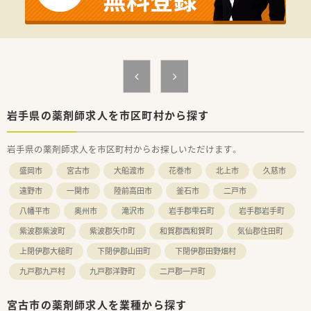
をヒアリングされていますので、頑張った分しっかり評価される
環境です！
≪薬局紹介≫
◆循環器内科、消化器科をメインに応需しています。クリニック
門前ではありますが、他の近隣地域の医療機関の処方箋も応需す
る機会もあり、経験を少しずつ積むことができます。
◆薬剤師は常時3名体制をとっているため、フォロー体制が整っ
ています。経験が浅い方でも、しっかりサポートするため、ご安
岩手県の薬剤師求人を市区町村から探す
心ください♪
岩手県の薬剤師求人を市区町村からお探しいただけます。
≪こんな方にオススメ！≫
◇地域で腰を据えて働きたい方（全国転勤は避けたい）
盛岡市
宮古市
大船渡市
花巻市
北上市
久慈市
◇これから幅広く経験を積んでいきたい方
遠野市
一関市
陸前高田市
釜石市
二戸市
八幡平市
奥州市
滝沢市
岩手郡雫石町
岩手郡岩手町
紫波郡紫波町
紫波郡矢巾町
和賀郡西和賀町
気仙郡住田町
上閉伊郡大槌町
下閉伊郡山田町
下閉伊郡田野畑村
九戸郡九戸村
九戸郡洋野町
二戸郡一戸町
宮古市の薬剤師求人を業種から探す