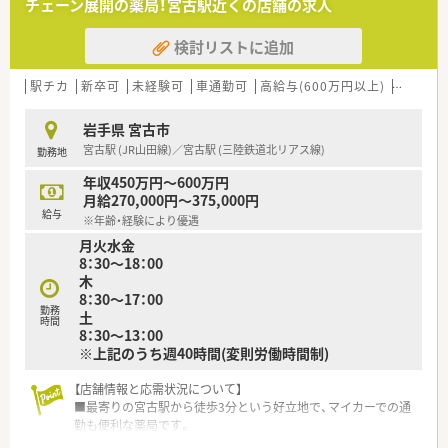
チェーン展開の薬局！宮古駅近くの店舗の求人
【法人特徴について】
検討リストに追加
■患者様とのふれあいや思いやりを何よりも大切にし、地域に密
着した温かみのある薬局運営を行っています。
■地域の皆様が明るく元気に過ごせるよう、最も身近な健康アド
駅チカ
新卒可
未経験可
車通勤可
高給与(600万円以上)
寮・借上
バイザーとしてあり続けることを目指しています。
■日々の業務において笑顔での挨拶や周囲への感謝の気持ちを
岩手県 宮古市
忘れず、薬局の存在意義を常に追求する企業です。
宮古駅 (JR山田線)／宮古駅 (三陸鉄道北リアス線)
勤務地
【勤務実態について】
年収450万円～600万円
■月平均の残業時間は5.6時間と非常に少なく、18時までの勤務
月給270,000円～375,000円
がメインのためワークライフバランスが充実します。
給与
※年齢・経験により優遇
■水曜日と土曜日は12時半までの半日営業となっており、午後
月火水金
の時間を自身のプライベートに有効活用できます。
8：30～18：00
■2021年度の実績では平均有給休暇取得日数が10日となってお
木
り、お休みをしっかりと確保できる職場環境です。
8：30～17：00
勤務
土
時間
8：30～13：00
※上記のうち週40時間(変則労働時間制)
【店舗情報と応需状況について】
■最寄りの宮古駅から徒歩3分という好立地で、マイカーでの通
勤も便利な薬局です。
■主な応需科目は内科と消化器科で、1日の処方箋枚数は平均し