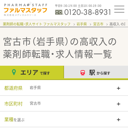
平日9：30-19：00 土日10：00-19：00
薬剤師の転職・求人サイト ファルマスタッフ
岩手県
宮古市
高収入
宮古市（岩手県）の高収入
の
薬剤師転職・求人情報一覧
エリア
駅
で探す
から探す
都道府県
岩手県
市区町村
宮古市
業種
を選ぶ