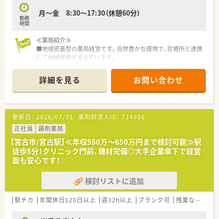
月～金 8:30～17:30（休憩60分）
勤務
時間
≪薬局紹介≫
■地域密着型の薬局経営です。自然豊かな環境で、診療所と連携
して地域医療を支えています。
■診療所や介護支援センターも同敷地内にあり、地域の医療の中
心として運営しています。
詳細を見る
お問い合わせ
■お薬のこと以外にも相談されることもあり、薬剤師としてのや
りがいを感じられる場面が多く、これまでのご経験を生かせる環
境です。
■お人柄重視で採用しています。やる気のある方歓迎！
更新日：
2026/07/31
薬剤師求人ID：
714956
■応需科目は内科が多く、1日あたり35枚ほどと安定している環
境です。患者様とのコミュニケーションに時間を設けることが
正社員
調剤薬局
できる環境です。
【宮古市/宮古駅】≪年収550万～650万円まで検討可能≫駅
徒歩5分！クリニック門前、機材完備◎大手企業傘下で経営
≪充実な教育・研修制度≫
面も安心です！
中途入社の方は、ＯＪＴ研修が基本となります。店舗内で勉強会
の実施などもあり、勉強したい方を応援できる環境です。興味が
検討リストに追加
ある事や疑問点について相談しやすい職場環境です。
≪こんな方におススメ≫
駅チカ
年間休日120日以上
週32h以上
ブランク可
残業なし(ほぼなし含む)
★ワークライフバランスを重視したい方
★地元で働きたい方