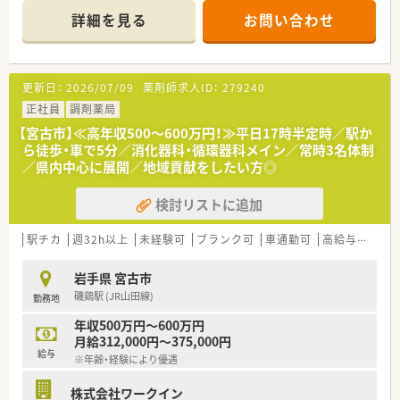
て約80枚です。
詳細を見る
お問い合わせ
■現在、薬剤師2名と医療事務スタッフ2名が在籍し、協力しなが
ら業務を行っています。
【募集背景と求める人物像について】
更新日：
2026/07/09
薬剤師求人ID：
279240
■今後の体制強化を見据えて、共に地域医療に貢献していただけ
る方を募集しています。
正社員
調剤薬局
■ご自身の働き方について軸を持ち、前向きに業務に取り組める
【宮古市】≪高年収500～600万円！≫平日17時半定時／駅か
方を歓迎いたします。
ら徒歩・車で5分／消化器科・循環器科メイン／常時3名体制
■これまでのご経験や年齢は問わず、お人柄や仕事への意欲を重
／県内中心に展開／地域貢献をしたい方◎
視した採用です。
検討リストに追加
【法人特徴について】
■岩手県に本社を構え、地域に根差した薬局を複数展開している
成長中の企業です。
駅チカ
週32h以上
未経験可
ブランク可
車通勤可
高給与(600万円以上)
■平均年齢は37歳と若く活気がありますが、ベテラン薬剤師も
多く在籍しています。
岩手県 宮古市
■社員を家族のように大切にする温かい社風で、社長自ら社員一
磯鶏駅 (JR山田線)
勤務地
人ひとりを気遣います。
年収500万円～600万円
月給312,000円～375,000円
給与
※年齢・経験により優遇
株式会社ワークイン