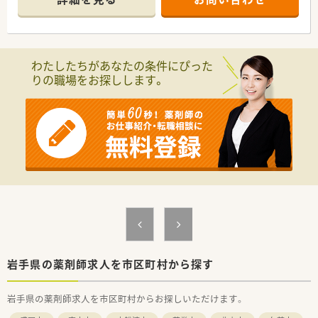
門前、病院門前など幅広く経験されたい方にもおすすめです。
新規出店も継続しており、今後の成長性もある優良企業です。
店舗数が増えている今でも、社長が毎年手書きのバースデーカー
ドと一緒にプレゼントがあったり、社員を大事にしている姿勢は
成長を続けている今でも変わりません。
わたしたちがあなたの条件にぴった
りの職場をお探しします。
≪企業ポイント≫
人事考課制度もしっかりしています。
ご自身で決めた目標に対してのフィードバックを定期面談で実
施。
管理薬剤師、エリアマネージャーだけでなく、部長もこまめに現
場を回って現場の声をヒアリングされていますので、頑張った分
だけ評価されたい方にピッタリの職場です。
だからこそ納得感があり、定着率の良さにも繋がっています。
≪安心の社内体制≫
3年先の人事を見越して正社員の配属先を検討しており、社員一
人一人のライフステージに合わせて配属店舗の提案、職場環境の
改善などに力を入れています。
こうした背景から育休復帰率100％という水準を保っています。
パート薬剤師の方々にも働き方によって契約社員など雇用形態
岩手県の薬剤師求人を市区町村から探す
についても相談してくださる柔軟な環境です。
岩手県の薬剤師求人を市区町村からお探しいただけます。
≪薬局について≫
循環器科, 内科メインで100枚/日ほどの処方箋を応需していま