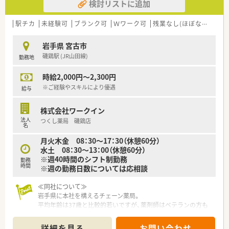
検討リストに追加
駅チカ
未経験可
ブランク可
Ｗワーク可
残業なし(ほぼなし含む)
岩手県 宮古市
磯鶏駅 (JR山田線)
勤務地
時給2,000円～2,300円
※ご経験やスキルにより優遇
給与
株式会社ワークイン
法人
つくし薬局 磯鶏店
名
月火木金 08：30～17：30（休憩60分）
水土 08：30～13：00（休憩60分）
※週40時間のシフト制勤務
勤務
時間
※週の勤務日数については応相談
≪同社について≫
岩手県に本社を構えるチェーン薬局。
平均年齢は37歳と比較的若いですが、薬剤師はベテランの方も
多くバランスがとれております。
地域で腰を据えて働きたい方、全国転勤を避けたいがクリニック
詳細を見る
お問い合わせ