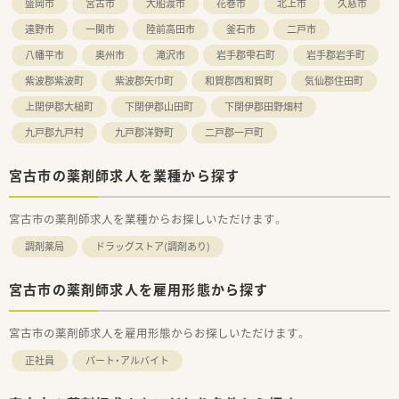
盛岡市
宮古市
大船渡市
花巻市
北上市
久慈市
す。
薬品も1300品目ほど取り揃えており、ご経験を積みたい方、スキ
遠野市
一関市
陸前高田市
釜石市
二戸市
ルを活かしたい方におススメです。
八幡平市
奥州市
滝沢市
岩手郡雫石町
岩手郡岩手町
紫波郡紫波町
紫波郡矢巾町
和賀郡西和賀町
気仙郡住田町
上閉伊郡大槌町
下閉伊郡山田町
下閉伊郡田野畑村
九戸郡九戸村
九戸郡洋野町
二戸郡一戸町
宮古市の薬剤師求人を業種から探す
宮古市の薬剤師求人を業種からお探しいただけます。
調剤薬局
ドラッグストア(調剤あり)
宮古市の薬剤師求人を雇用形態から探す
宮古市の薬剤師求人を雇用形態からお探しいただけます。
正社員
パート・アルバイト