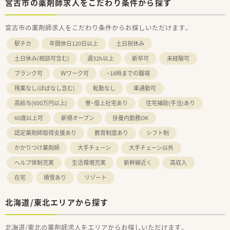
宮古市の薬剤師求人をこだわり条件から探す
宮古市の薬剤師求人をこだわり条件からお探しいただけます。
駅チカ
年間休日120日以上
土日祝休み
土日休み(相談可含む)
週32h以上
新卒可
未経験可
ブランク可
Ｗワーク可
~18時までの職場
残業なし(ほぼなし含む)
転勤なし
車通勤可
高給与(600万円以上)
寮・借上社宅あり
住宅補助(手当)あり
60歳以上可
新規オープン
扶養内勤務OK
認定薬剤師取得支援あり
教育制度あり
シフト制
かかりつけ薬剤師
大手チェーン
大手チェーン以外
ヘルプ体制充実
生活環境充実
新幹線近く
高収入
在宅
積雪あり
リゾート
北海道/東北エリアから探す
北海道/東北の薬剤師求人をエリアからお探しいただけます。