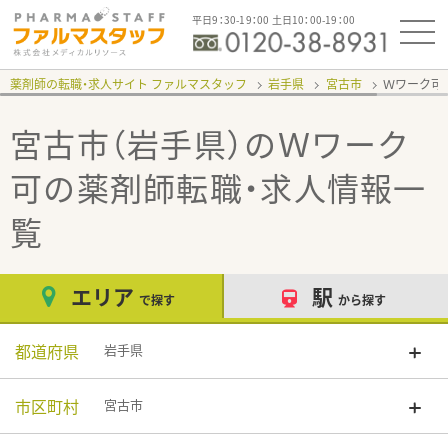
平日9：30-19：00 土日10：00-19：00
薬剤師の転職・求人サイト ファルマスタッフ
岩手県
宮古市
Ｗワーク可
宮古市（岩手県）のＷワーク
可
の薬剤師転職・求人情報一
覧
エリア
駅
で探す
から探す
都道府県
岩手県
市区町村
宮古市