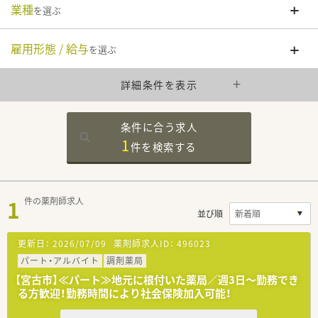
業種
を選ぶ
雇用形態 / 給与
を選ぶ
詳細条件を表示
条件に合う求人
1
件を
検索する
1
件の薬剤師求人
並び順
更新日：
2026/07/09
薬剤師求人ID：
496023
パート・アルバイト
調剤薬局
【宮古市】≪パート≫地元に根付いた薬局／週3日～勤務でき
る方歓迎！勤務時間により社会保険加入可能！