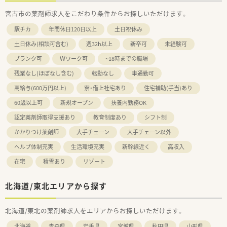
宮古市の薬剤師求人をこだわり条件からお探しいただけます。
駅チカ
年間休日120日以上
土日祝休み
土日休み(相談可含む)
週32h以上
新卒可
未経験可
ブランク可
Ｗワーク可
~18時までの職場
残業なし(ほぼなし含む)
転勤なし
車通勤可
高給与(600万円以上)
寮・借上社宅あり
住宅補助(手当)あり
60歳以上可
新規オープン
扶養内勤務OK
認定薬剤師取得支援あり
教育制度あり
シフト制
かかりつけ薬剤師
大手チェーン
大手チェーン以外
ヘルプ体制充実
生活環境充実
新幹線近く
高収入
在宅
積雪あり
リゾート
北海道/東北エリアから探す
北海道/東北の薬剤師求人をエリアからお探しいただけます。
北海道
青森県
岩手県
宮城県
秋田県
山形県