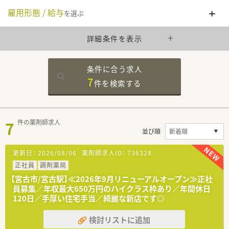
雇用形態 / 給与
を選ぶ
詳細条件を表示
条件に合う求人
7
件を
検索する
7
件の薬剤師求人
並び順
更新日：
2026/08/06
薬剤師求人ID：
736328
正社員
調剤薬局
【宮古市/宮古駅】≪2026年9月リニューアルオープン≫正社
員募集／年収最大650万円のハイクラス枠あり／年間休日
120日／手厚い住宅手当／綺麗な新店です◎
検討リストに追加