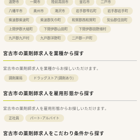
薬品も1300品目ほど取り揃えており、ご経験を積みたい方、スキ
遠野市
一関市
陸前高田市
釜石市
二戸市
ルを活かしたい方におススメです。
八幡平市
奥州市
滝沢市
岩手郡雫石町
岩手郡岩手町
紫波郡紫波町
紫波郡矢巾町
和賀郡西和賀町
気仙郡住田町
上閉伊郡大槌町
下閉伊郡山田町
下閉伊郡田野畑村
九戸郡九戸村
九戸郡洋野町
二戸郡一戸町
宮古市の薬剤師求人を業種から探す
宮古市の薬剤師求人を業種からお探しいただけます。
調剤薬局
ドラッグストア(調剤あり)
宮古市の薬剤師求人を雇用形態から探す
宮古市の薬剤師求人を雇用形態からお探しいただけます。
正社員
パート・アルバイト
宮古市の薬剤師求人をこだわり条件から探す