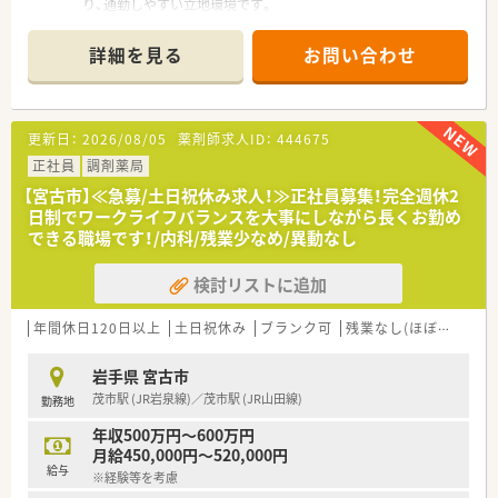
り、通勤しやすい立地環境です。
■主な応需科目は整形外科と内科リウマチで、割合は整形外科が
6割、内科が4割です。
詳細を見る
お問い合わせ
■薬剤師は常勤2名、事務員2名体制で、処方箋枚数は1日10枚程
度と落ち着いています。
【法人特徴について】
更新日：
2026/08/05
薬剤師求人ID：
444675
■全国に400店舗以上を展開し、東北地方だけでも40店舗以上を
運営する大手法人のグループ会社の薬局です。
正社員
調剤薬局
■東証プライム上場企業である東邦ホールディングスのグルー
【宮古市】≪急募/土日祝休み求人！≫正社員募集！完全週休2
プ会社であり、安定した経営基盤を誇ります。
日制でワークライフバランスを大事にしながら長くお勤め
■専門・認定薬剤師の資格取得を支援する手当が充実しており、
できる職場です！/内科/残業少なめ/異動なし
専門性を高めたい方が活躍中です。
検討リストに追加
【こんな方にオススメ】
■年間休日120日以上、残業も非常に少ないため、ワークライフ
バランスを重視する方におすすめです。
年間休日120日以上
土日祝休み
ブランク可
残業なし(ほぼなし含む)
■東証プライム上場企業のグループ会社なので、安定した経営基
盤のもとで長く働きたい方に最適です。
岩手県 宮古市
■転居を伴う異動がないため、地域に根ざしてじっくりと患者様
茂市駅 (JR岩泉線)／茂市駅 (JR山田線)
勤務地
と向き合いたい方におすすめです。
年収500万円～600万円
月給450,000円～520,000円
給与
※経験等を考慮