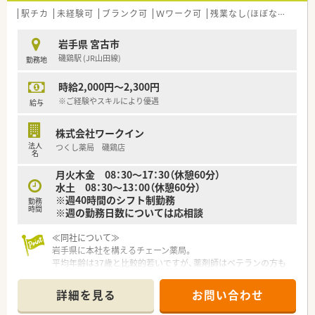
をヒアリングされていますので、頑張った分しっかり評価される
駅チカ
未経験可
ブランク可
Ｗワーク可
残業なし(ほぼなし含む)
環境です！
岩手県 宮古市
≪薬局紹介≫
磯鶏駅 (JR山田線)
勤務地
◆循環器内科、消化器科をメインに応需しています。クリニック
門前ではありますが、他の近隣地域の医療機関の処方箋も応需す
時給2,000円～2,300円
る機会もあり、経験を少しずつ積むことができます。
◆薬剤師は常時3名体制をとっているため、フォロー体制が整っ
※ご経験やスキルにより優遇
給与
ています。経験が浅い方でも、しっかりサポートするため、ご安
心ください♪
株式会社ワークイン
法人
つくし薬局 磯鶏店
≪こんな方にオススメ！≫
名
◇地域で腰を据えて働きたい方（全国転勤は避けたい）
月火木金 08：30～17：30（休憩60分）
◇これから幅広く経験を積んでいきたい方
水土 08：30～13：00（休憩60分）
※週40時間のシフト制勤務
勤務
時間
※週の勤務日数については応相談
≪同社について≫
岩手県に本社を構えるチェーン薬局。
平均年齢は37歳と比較的若いですが、薬剤師はベテランの方も
多くバランスがとれております。
地域で腰を据えて働きたい方、全国転勤を避けたいがクリニック
詳細を見る
お問い合わせ
門前、病院門前など幅広く経験されたい方にもおすすめです。
新規出店も継続しており、今後の成長性もある優良企業です。