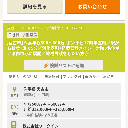
て約80枚です。
詳細を見る
お問い合わせ
■現在、薬剤師2名と医療事務スタッフ2名が在籍し、協力しなが
ら業務を行っています。
【募集背景と求める人物像について】
更新日：
2026/07/09
薬剤師求人ID：
279240
■今後の体制強化を見据えて、共に地域医療に貢献していただけ
る方を募集しています。
正社員
調剤薬局
■ご自身の働き方について軸を持ち、前向きに業務に取り組める
【宮古市】≪高年収500～600万円！≫平日17時半定時／駅か
方を歓迎いたします。
ら徒歩・車で5分／消化器科・循環器科メイン／常時3名体制
■これまでのご経験や年齢は問わず、お人柄や仕事への意欲を重
／県内中心に展開／地域貢献をしたい方◎
視した採用です。
検討リストに追加
【法人特徴について】
■岩手県に本社を構え、地域に根差した薬局を複数展開している
成長中の企業です。
駅チカ
週32h以上
未経験可
ブランク可
車通勤可
高給与(600万円以上)
■平均年齢は37歳と若く活気がありますが、ベテラン薬剤師も
多く在籍しています。
岩手県 宮古市
■社員を家族のように大切にする温かい社風で、社長自ら社員一
磯鶏駅 (JR山田線)
勤務地
人ひとりを気遣います。
年収500万円～600万円
月給312,000円～375,000円
給与
※年齢・経験により優遇
株式会社ワークイン