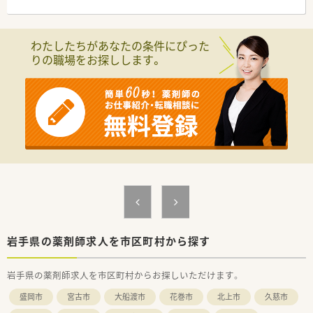
店舗数が増えている今でも、社長が毎年手書きのバースデーカー
ドと一緒にプレゼントがあったり、社員を大事にしている姿勢は
成長を続けている今でも変わりません。
わたしたちがあなたの条件にぴった
りの職場をお探しします。
≪企業ポイント≫
人事考課制度もしっかりしています。
ご自身で決めた目標に対してのフィードバックを定期面談で実
施。
管理薬剤師、エリアマネージャーだけでなく、部長もこまめに現
場を回って現場の声をヒアリングされていますので、頑張った分
だけ評価されたい方にピッタリの職場です。
だからこそ納得感があり、定着率の良さにも繋がっています。
≪安心の社内体制≫
3年先の人事を見越して正社員の配属先を検討しており、社員一
人一人のライフステージに合わせて配属店舗の提案、職場環境の
改善などに力を入れています。
こうした背景から育休復帰率100％という水準を保っています。
パート薬剤師の方々にも働き方によって契約社員など雇用形態
岩手県の薬剤師求人を市区町村から探す
についても相談してくださる柔軟な環境です。
岩手県の薬剤師求人を市区町村からお探しいただけます。
≪薬局について≫
循環器科, 内科メインで100枚/日ほどの処方箋を応需していま
盛岡市
宮古市
大船渡市
花巻市
北上市
久慈市
す。