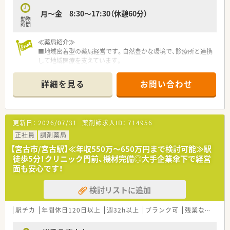
月～金 8:30～17:30（休憩60分）
勤務
時間
≪薬局紹介≫
■地域密着型の薬局経営です。自然豊かな環境で、診療所と連携
して地域医療を支えています。
■診療所や介護支援センターも同敷地内にあり、地域の医療の中
心として運営しています。
詳細を見る
お問い合わせ
■お薬のこと以外にも相談されることもあり、薬剤師としてのや
りがいを感じられる場面が多く、これまでのご経験を生かせる環
境です。
■お人柄重視で採用しています。やる気のある方歓迎！
更新日：
2026/07/31
薬剤師求人ID：
714956
■応需科目は内科が多く、1日あたり35枚ほどと安定している環
境です。患者様とのコミュニケーションに時間を設けることが
正社員
調剤薬局
できる環境です。
【宮古市/宮古駅】≪年収550万～650万円まで検討可能≫駅
徒歩5分！クリニック門前、機材完備◎大手企業傘下で経営
≪充実な教育・研修制度≫
面も安心です！
中途入社の方は、ＯＪＴ研修が基本となります。店舗内で勉強会
の実施などもあり、勉強したい方を応援できる環境です。興味が
検討リストに追加
ある事や疑問点について相談しやすい職場環境です。
≪こんな方におススメ≫
駅チカ
年間休日120日以上
週32h以上
ブランク可
残業なし(ほぼなし含む)
★ワークライフバランスを重視したい方
★地元で働きたい方