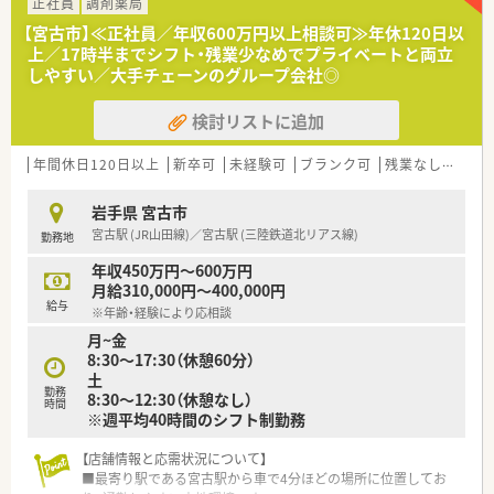
箋を1日あたり60枚から70枚程度応需しております。
正社員
調剤薬局
■現在の勤務体制は常勤薬剤師が2名と非常勤薬剤師が1名に加
【宮古市】≪正社員／年収600万円以上相談可≫年休120日以
えて医療事務5名が在籍しており手厚い人員配置です。
上／17時半までシフト・残業少なめでプライベートと両立
しやすい／大手チェーンのグループ会社◎
【法人特徴について】
■グループ企業にて接骨院の経営も手掛けており多角的なヘル
検討リストに追加
スケア事業を通じて地域住民の健康増進に貢献しております。
■地域の皆様に信頼される薬局づくりを目指しており患者様一
人ひとりに寄り添った温かみのある医療サービスを提供しま
年間休日120日以上
新卒可
未経験可
ブランク可
残業なし(ほぼなし含む)
す。
■従業員の働きやすさを重視した経営方針を掲げており長期的
岩手県 宮古市
なキャリア形成を支援するための充実した福利厚生がありま
宮古駅 (JR山田線)／宮古駅 (三陸鉄道北リアス線)
勤務地
す。
年収450万円～600万円
【求人情報について】
月給310,000円～400,000円
■今回は新規リニューアルオープンに伴う正社員の募集であり
給与
※年齢・経験により応相談
理論年収500万円から650万円の高待遇をご用意しております。
月~金
■能力やこれまでのキャリアに応じて年収600万円以上のハイ
8:30～17:30（休憩60分）
クラスな条件での選考も可能であり実力をしっかり評価しま
土
す。
勤務
8:30～12:30（休憩なし）
■年間休日は120日確保されており日曜日と祝日が定休日のた
時間
※週平均40時間のシフト制勤務
めプライベートの時間を大切にしながら働くことが可能です。
【店舗情報と応需状況について】
■最寄り駅である宮古駅から車で4分ほどの場所に位置してお