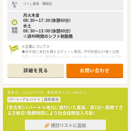
法人
つくし薬局 磯鶏店
名
月火木金
08：30～17：30（休憩60分）
水土
勤務
08：30～13：00（休憩60分）
時間
※週40時間のシフト制勤務
≪企業について≫
◆岩手県に本社を構えるチェーン薬局。平均年齢は37歳と比較
的若いですが、薬剤師はベテランの方も多くバランスがとれてお
ります。
◆新規出店も継続しており、今後の成長性もある優良企業です。
詳細を見る
お問い合わせ
店舗数が増えている今でも、社長が毎年手書きのバースデーカー
ドと一緒にプレゼントがあったり、社員を大事にしている姿勢は
成長を続けている今でも変わりません。
◆ご希望を考慮し、キャリアアップのために店舗異動なども可能
更新日：
2026/07/09
薬剤師求人ID：
496023
です！管理薬剤師だけでなくエリアマネージャーや採用担当な
ど、社員の「挑戦したい」を応援してくれる社風です。
パート・アルバイト
調剤薬局
◆各地域にエリアマネージャーが在籍。お悩み相談や店舗間の
【宮古市】≪パート≫地元に根付いた薬局／週3日～勤務でき
交流もしっかりできているので、安心して働ける環境が整ってい
る方歓迎！勤務時間により社会保険加入可能！
ます。
◆人事考課制度もしっかりしています。ご自身で決めた目標に
検討リストに追加
対してのフィードバックを定期面談で実施。管理薬剤師、エリア
マネージャーだけでなく、部長もこまめに現場を回って現場の声