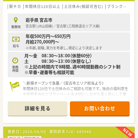
駅チカ
年間休日120日以上
土日休み(相談可含む)
ブランク可
高給
岩手県 宮古市
宮古駅 (JR山田線)／宮古駅 (三陸鉄道北リアス線)
勤務地
年収500万円～650万円
月給270,000円～
給与
※年齢、経験、実力を考慮し、規定により決定します
月～金 08：30～18：00（休憩60分）
土 08：30～13：00（休憩なし）
※上記の時間内で8時間、週40時間勤務のシフト制
勤務
時間
※早番・遅番等も相談可能
＼新規オープンで急募／（宮古市エリア担当より）
年間休日120日で土日休みのご相談も可能です。独自の福利厚生
や住宅手当などプライベートを大切にしながら長く安心して働
ける環境が整っています。
＊------------------------------------------＊
詳細を見る
お問い合わせ
【店舗情報と応需状況について】
■最寄り駅の宮古駅から徒歩10分という通勤に便利な好立地に
位置しており日々の通勤負担が少なく通いやすい環境です。
更新日：
2026/08/05
薬剤師求人ID：
685948
■近隣医療機関から内科や泌尿器科および神経内科などの処方