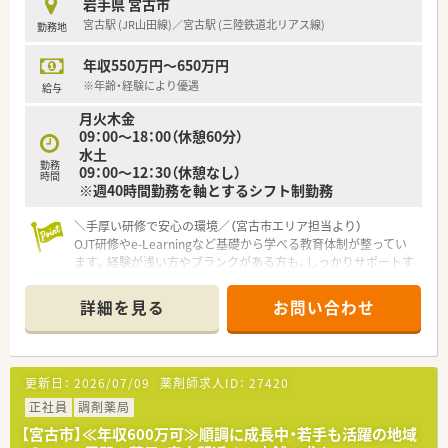
岩手県 宮古市
★医療過疎地域で勤務したい方
宮古駅 (JR山田線)／宮古駅 (三陸鉄道北リアス線)
勤務地
年収550万円～650万円
※年齢・経験により優遇
給与
月火木金
09：00～18：00（休憩60分）
水土
勤務
09：00～12：30（休憩なし）
時間
※週40時間勤務を軸とするシフト制勤務
＼手厚い研修で安心の環境／（宮古市エリア担当より）
OJT研修やe-Learningなど基礎から学べる教育体制が整ってい
ます。経験が浅い方やブランクがある方も、しっかりサポートす
るので安心ですよ。
＊------------------------------------------＊
詳細を見る
お問い合わせ
【店舗情報と応需状況について】
■宮古駅から徒歩5分と通勤に便利な立地で、脳神経外科の処方
箋を専門的に応需しています。
更新日：
2026/07/09
薬剤師求人ID：
27420
■1日あたり約70枚の処方箋を受け付けており、専門性の高い知
識をじっくりと身につけることが可能です。
正社員
調剤薬局
■常勤薬剤師と派遣薬剤師、さらに事務スタッフ3名が協力し合
【宮古市】≪年収600万可≫順調に成長中・若手も活躍の地域
い、一人ひとりの負担を抑えて業務に励んでいます。