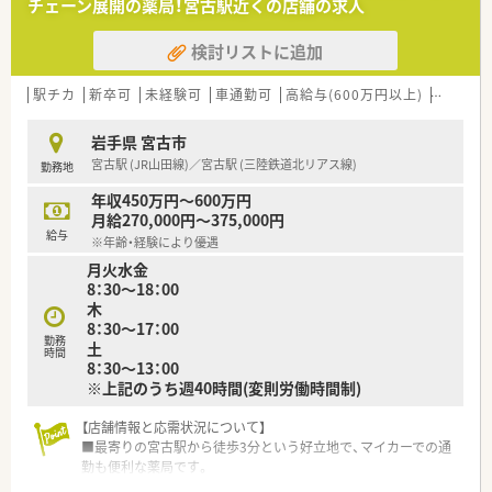
チェーン展開の薬局！宮古駅近くの店舗の求人
【法人特徴について】
検討リストに追加
■患者様とのふれあいや思いやりを何よりも大切にし、地域に密
着した温かみのある薬局運営を行っています。
■地域の皆様が明るく元気に過ごせるよう、最も身近な健康アド
駅チカ
新卒可
未経験可
車通勤可
高給与(600万円以上)
寮・借上
バイザーとしてあり続けることを目指しています。
■日々の業務において笑顔での挨拶や周囲への感謝の気持ちを
岩手県 宮古市
忘れず、薬局の存在意義を常に追求する企業です。
宮古駅 (JR山田線)／宮古駅 (三陸鉄道北リアス線)
勤務地
【勤務実態について】
年収450万円～600万円
■月平均の残業時間は5.6時間と非常に少なく、18時までの勤務
月給270,000円～375,000円
がメインのためワークライフバランスが充実します。
給与
※年齢・経験により優遇
■水曜日と土曜日は12時半までの半日営業となっており、午後
月火水金
の時間を自身のプライベートに有効活用できます。
8：30～18：00
■2021年度の実績では平均有給休暇取得日数が10日となってお
木
り、お休みをしっかりと確保できる職場環境です。
8：30～17：00
勤務
土
時間
8：30～13：00
※上記のうち週40時間(変則労働時間制)
【店舗情報と応需状況について】
■最寄りの宮古駅から徒歩3分という好立地で、マイカーでの通
勤も便利な薬局です。
■主な応需科目は内科と消化器科で、1日の処方箋枚数は平均し