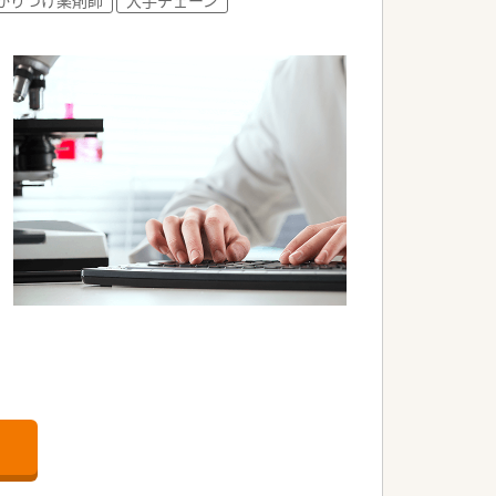
ジの共有
催やツルハ
部
リア
される
。
ます。
居住
会社の薬局です。
を誇ります。