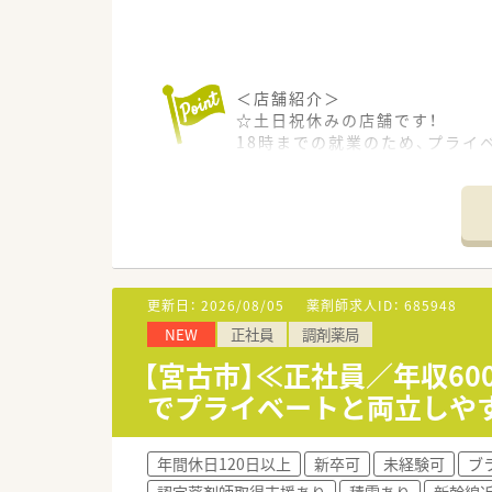
＜店舗紹介＞
☆土日祝休みの店舗です！
18時までの就業のため、プライ
☆宮古駅から徒歩5分程度の立地
お車での通勤ももちろん可能で
☆面対応ですが近隣は精神科ク
＜企業紹介＞
★北海道・東北で高いシェアを誇
北海道を中心に23都道府県に約1
更新日：
2026/08/05
薬剤師求人ID：
685948
グループを含めると2,382店舗
NEW
正社員
調剤薬局
してタイへの海外進出を果たし
【宮古市】≪正社員／年収60
★患者様・現場目線での店舗運営
でプライベートと両立しや
病院門前･併設型･ドライブスル
全店にグループ独自の調剤監査
均一化された質の高い医療を提
年間休日120日以上
新卒可
未経験可
ブ
認定薬剤師取得支援あり
積雪あり
新幹線