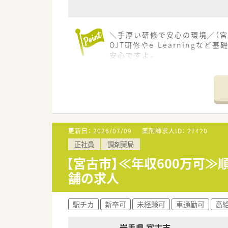
＼手厚い研修で安心の環境／（宮
OJT研修やe-Learning
安心ですよ。
＊------------------------------
【店舗情報と応需状況について】
■宮古駅から徒歩5分と通勤に
■1日あたり約70枚の処方箋を
■常勤薬剤師と派遣薬剤師、さ
更新日：
2026/07/09
薬剤師求人ID：
27420
【法人特徴について】
正社員
調剤薬局
■患者様とのふれあいや思いや
■地域の皆様が明るく元気に過
【宮古市】≪年収600万可
■日々の業務において笑顔での
舗の求人
【勤務実態について】
■月平均の残業時間は5.6時間
駅チカ
新卒可
未経験可
車通勤可
高給
■水曜日と土曜日は12時半ま
■2021年度の実績では平均有
岩手県 宮古市