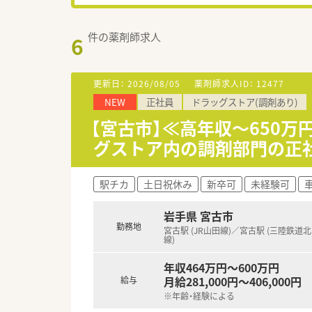
件の薬剤師求人
6
更新日：
2026/08/05
薬剤師求人ID：
12477
NEW
正社員
ドラッグストア(調剤あり)
【宮古市】≪高年収～650万
グストア内の調剤部門の正
駅チカ
土日祝休み
新卒可
未経験可
岩手県 宮古市
勤務地
宮古駅 (JR山田線)／宮古駅 (三陸鉄道
線)
年収464万円～600万円
月給281,000円～406,000円
給与
※年齢・経験による