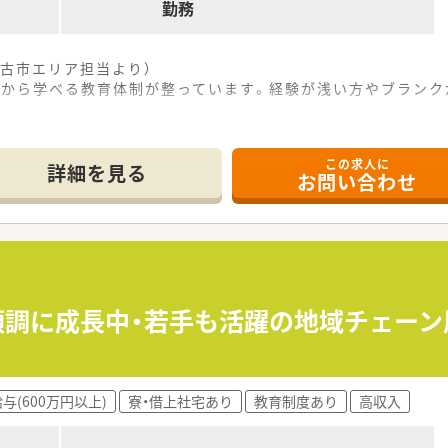
勤務
古市エリア担当より）
など基礎から学べる教育体制が整っています。経験が浅い方やブラ
------------＊
この求人に
詳細を見る
お問い合わせ
便利な立地で、脳神経外科の処方箋を専門的に応需しています。
受け付けており、専門性の高い知識をじっくりと身につけること
らに事務スタッフ3名が協力し合い、一人ひとりの負担を抑えて
りを何よりも大切にし、地域に密着した温かみのある薬局運営を
ごせるよう、最も身近な健康アドバイザーとしてあり続けること
≫順調に成長中・若手も活躍の地域チェー
挨拶や周囲への感謝の気持ちを忘れず、薬局の存在意義を常に追
と非常に少なく、18時までの勤務がメインのためワークライフ
与(600万円以上)
寮・借上社宅あり
教育制度あり
高収入
での半日営業となっており、午後の時間を自身のプライベートに
給休暇取得日数が10日となっており、お休みをしっかりと確保