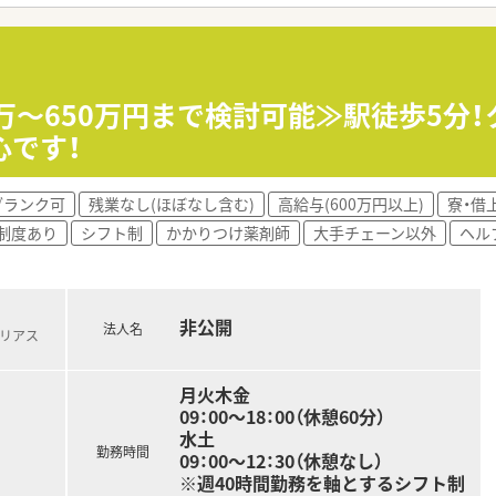
を支援する手当が充実しており、専門性を高めたい方が活躍中で
非常に少ないため、ワークライフバランスを重視する方におすす
ープ会社なので、安定した経営基盤のもとで長く働きたい方に最
0万～650万円まで検討可能≫駅徒歩5分
地域に根ざしてじっくりと患者様と向き合いたい方におすすめで
心です！
ブランク可
残業なし(ほぼなし含む)
高給与(600万円以上)
寮・借
制度あり
シフト制
かかりつけ薬剤師
大手チェーン以外
ヘル
非公開
法人名
北リアス
月火木金
09：00～18：00（休憩60分）
水土
勤務時間
09：00～12：30（休憩なし）
※週40時間勤務を軸とするシフト制