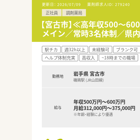
更新日：
2026/07/09
薬剤師求人ID：
279240
【法人特徴について】
正社員
調剤薬局
■岩手県に本社を構え、地域に
■平均年齢は37歳と若く活気が
【宮古市】≪高年収500～6
■社員を家族のように大切にす
メイン／常時3名体制／県
駅チカ
週32h以上
未経験可
ブランク可
ヘルプ体制充実
高収入
~18時までの職場
岩手県 宮古市
勤務地
磯鶏駅 (JR山田線)
年収500万円～600万円
月給312,000円～375,000円
給与
※年齢・経験により優遇