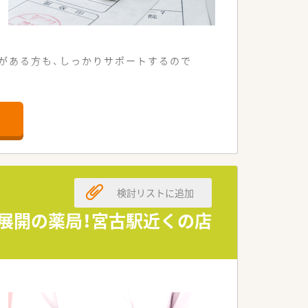
ンクがある方も、しっかりサポートするので
が可能です。
業務に励んでいます。
検討リストに追加
行っています。
を目指しています。
ン展開の薬局！宮古駅近くの店
求する企業です。
バランスが充実します。
有効活用できます。
できる職場環境です。