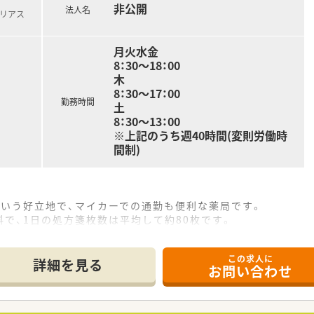
非公開
法人名
北リアス
月火水金
8：30～18：00
木
8：30～17：00
勤務時間
土
8：30～13：00
※上記のうち週40時間(変則労働時
間制)
という好立地で、マイカーでの通勤も便利な薬局です。
で、1日の処方箋枚数は平均して約80枚です。
タッフ2名が在籍し、協力しながら業務を行っています。
この求人に
て】
詳細を見る
お問い合わせ
共に地域医療に貢献していただける方を募集しています。
持ち、前向きに業務に取り組める方を歓迎いたします。
わず、お人柄や仕事への意欲を重視した採用です。