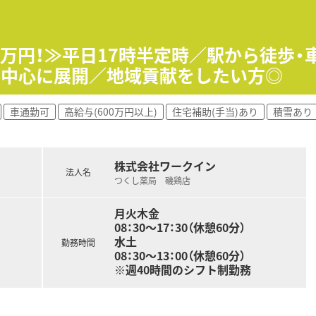
根差した薬局を複数展開している成長中の企業です。
ありますが、ベテラン薬剤師も多く在籍しています。
00万円！≫平日17時半定時／駅から徒歩
る温かい社風で、社長自ら社員一人ひとりを気遣います。
内中心に展開／地域貢献をしたい方◎
車通勤可
高給与(600万円以上)
住宅補助(手当)あり
積雪あり
株式会社ワークイン
法人名
つくし薬局 磯鶏店
月火木金
08：30～17：30（休憩60分）
水土
勤務時間
08：30～13：00（休憩60分）
※週40時間のシフト制勤務