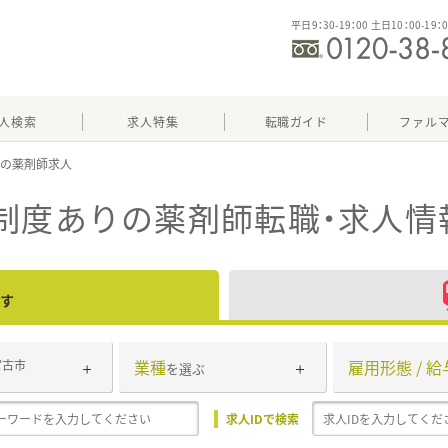
平日9：30-19：00 土日10：00-19：
人検索
求人特集
転職ガイド
ファル
り
制度あり
の薬剤師転職・求人情
す
業種
雇用形態 / 給
宮古市
を選ぶ
求人IDで検索