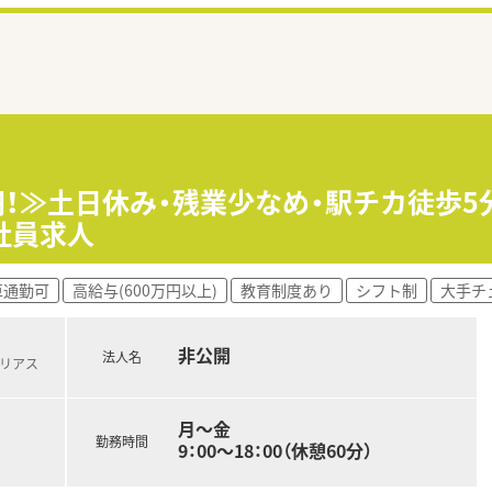
円！≫土日休み・残業少なめ・駅チカ徒歩
社員求人
車通勤可
高給与(600万円以上)
教育制度あり
シフト制
大手チ
非公開
法人名
北リアス
月～金
勤務時間
9：00～18：00（休憩60分）