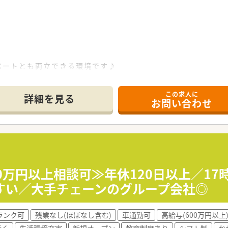
ベートとも両立できる環境です♪
です！
す◎
この求人に
リニック、小児科クリニック、宮古市内でも昔からなじみのある
詳細を見る
お問い合わせ
る業界トップ企業！
,274店舗（内調剤300店舗）展開中のドラッグストアチェーン
と業界最大規模な上に、最近ではASEAN初の「日本式ドラッグス
グローバル企業の仲間入りをしています。
0万円以上相談可≫年休120日以上／1
を行っています！
すい／大手チェーンのグループ会社◎
ー型・専門店と患者様ニーズに応えるべく多様な形態を展開し
システムを導入しており、調剤機器なども統一することでどの
供できる環境作りをされています。
ランク可
残業なし(ほぼなし含む)
車通勤可
高給与(600万円以上
近く
生活環境充実
新規オープン
教育制度あり
シフト制
か