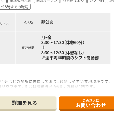
力を最大化する！
本となりますが、グループ企業全体の症例・ノウハウ等、ナレッ
~18時までの職場
ある事や疑問点はいつでも情報を引き出せる環境があります。
意されており、管理薬剤師セミナー等の多種多様なセミナー開
の機会が多いです。
非公開
法人名
北リアス
実！
⇒調剤本部長」といった現場でのキャリアップ以外に、薬事教育
月~金
r・薬学実務教育指導Gr）・在宅推進部などといった運営側へのキャ
8:30～17:30（休憩60分）
土
勤務時間
8:30～12:30（休憩なし）
できる福利厚生が充実！
※週平均40時間のシフト制勤務
後、会社から給与支給がなくなった後も、６０歳まで給与が保障
導入しており、万が一の際も本人と家族の生活を支えてくれます。
の方が利用中、お子様が小学校３年生が終了する迄利用可能です
ョンの権利(決められた価格で株を購入する権利)が付与され
で4分ほどの場所に位置しており、通勤しやすい立地環境です。
珍しく自分の好きな物件を選ぶ事ができるので、納得した物件に
リウマチで、割合は整形外科が6割、内科が4割です。
体制で、処方箋枚数は1日10枚程度と落ち着いています。
この求人に
詳細を見る
お問い合わせ
、東北地方だけでも40店舗以上を運営する大手法人のグループ
東邦ホールディングスのグループ会社であり、安定した経営基盤