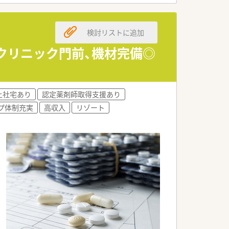
す。
検討リストに追加
めです。
適です。
！クリニック門前、機材完備◎
す。
上社宅あり
認定薬剤師取得支援あり
プ体制充実
高収入
リゾート