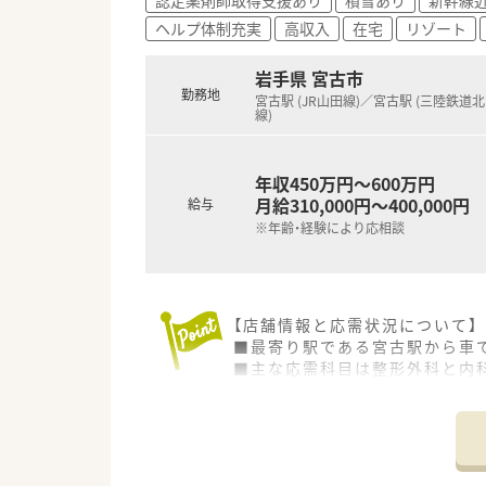
★充実した研修制度で自身の能
中途入社の方は、ＯＪＴ研修が基
ヘルプ体制充実
高収入
在宅
リゾート
と蓄積がなされており、興味が
キャリアに応じた研修制度も用
岩手県 宮古市
グループ学術発表大会など学び
勤務地
宮古駅 (JR山田線)／宮古駅 (三陸鉄道
線)
★大手ならではキャリアパスも充
薬局長以降は、「SV⇒調剤部長
（薬事Gr・教育Gr・システムG
年収450万円～600万円
パスも用意されています。
月給310,000円～400,000円
給与
※年齢・経験により応相談
★長く安心・安定した勤務を確保
傷病による長期休業または退職
「ツルハグループLTD制度」を
育児短時間勤務制度は、272名
【店舗情報と応需状況について】
管理職の方にはストックオプシ
■最寄り駅である宮古駅から車
借上げ社宅制度では、業界では
■主な応需科目は整形外科と内科
する事が可能です。
■薬剤師は常勤2名、事務員2名
【法人特徴について】
■全国に400店舗以上を展開し
■東証プライム上場企業である