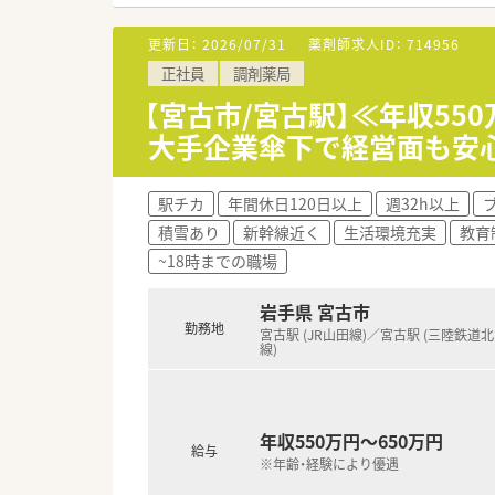
■専門・認定薬剤師の資格取得
更新日：
2026/07/31
薬剤師求人ID：
714956
【こんな方にオススメ】
正社員
調剤薬局
■年間休日120日以上、残業も
■東証プライム上場企業のグル
【宮古市/宮古駅】≪年収55
■転居を伴う異動がないため、
大手企業傘下で経営面も安
駅チカ
年間休日120日以上
週32h以上
積雪あり
新幹線近く
生活環境充実
教育
~18時までの職場
岩手県 宮古市
勤務地
宮古駅 (JR山田線)／宮古駅 (三陸鉄道
線)
年収550万円～650万円
給与
※年齢・経験により優遇