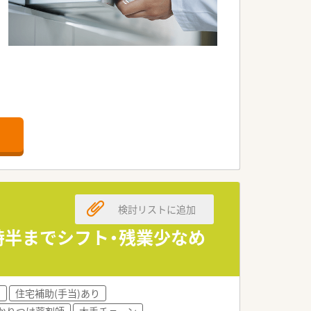
病院から広く処方箋を応需しています。
です。
トア」と
検討リストに追加
7時半までシフト・残業少なめ
ています。
店舗でも
)
住宅補助(手当)あり
かりつけ薬剤師
大手チェーン