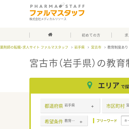
株式会社メディカルリソース
初めての方
求
薬剤師の転職・求人サイト ファルマスタッフ
岩手県
宮古市
教育制度あ
宮古市（岩手県）の教育
エリア
で探
都道府県
市区町村
岩手県
希望条件
教育制度あり
フリーワード