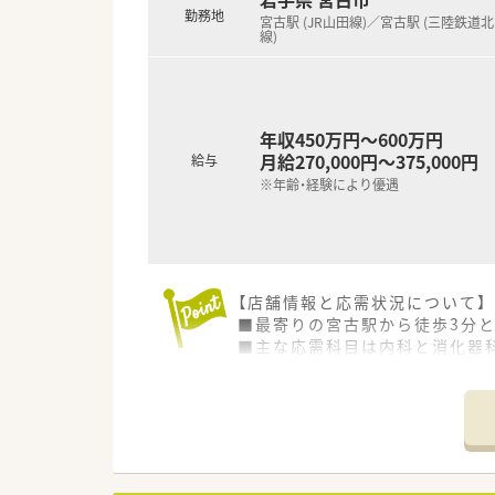
勤務地
宮古駅 (JR山田線)／宮古駅 (三陸鉄道
線)
年収450万円～600万円
月給270,000円～375,000円
給与
※年齢・経験により優遇
【店舗情報と応需状況について】
■最寄りの宮古駅から徒歩3分
■主な応需科目は内科と消化器科
■現在、薬剤師2名と医療事務ス
【募集背景と求める人物像につい
■今後の体制強化を見据えて、
■ご自身の働き方について軸を
■これまでのご経験や年齢は問