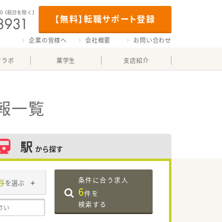
00
（祝日を除く）
【無料】転職サポート登録
企業の皆様へ
会社概要
お問い合わせ
マラボ
薬学生
支店紹介
報一覧
駅
から探す
条件に合う求人
与
を選ぶ
6
件を
検索する