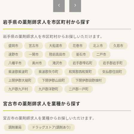
人一人のライフステージに合わせて配属店舗の提案、職場環境の
改善などに力を入れています。
こうした背景から育休復帰率100％という水準を保っています。
パート薬剤師の方々にも働き方によって契約社員など雇用形態
岩手県の薬剤師求人を市区町村から探す
についても相談してくださる柔軟な環境です。
岩手県の薬剤師求人を市区町村からお探しいただけます。
≪薬局について≫
循環器科, 内科メインで100枚/日ほどの処方箋を応需していま
盛岡市
宮古市
大船渡市
花巻市
北上市
久慈市
す。
薬品も1300品目ほど取り揃えており、ご経験を積みたい方、スキ
遠野市
一関市
陸前高田市
釜石市
二戸市
ルを活かしたい方におススメです。
八幡平市
奥州市
滝沢市
岩手郡雫石町
岩手郡岩手町
紫波郡紫波町
紫波郡矢巾町
和賀郡西和賀町
気仙郡住田町
上閉伊郡大槌町
下閉伊郡山田町
下閉伊郡田野畑村
九戸郡九戸村
九戸郡洋野町
二戸郡一戸町
宮古市の薬剤師求人を業種から探す
宮古市の薬剤師求人を業種からお探しいただけます。
調剤薬局
ドラッグストア(調剤あり)