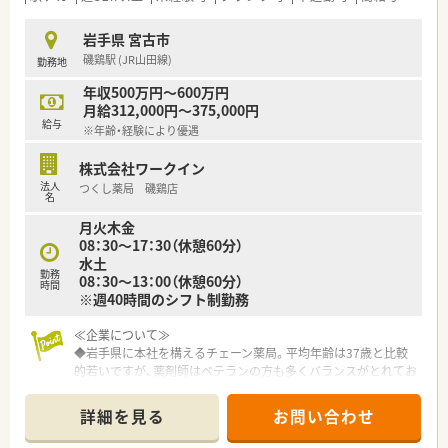
■平均年齢は37歳と若く活気がありますが、ベテラン薬剤師も
多く在籍しています。
岩手県 宮古市
■社員を家族のように大切にする温かい社風で、社長自ら社員一
磯鶏駅 (JR山田線)
勤務地
人ひとりを気遣います。
年収500万円～600万円
月給312,000円～375,000円
給与
※年齢・経験により優遇
株式会社ワークイン
法人
つくし薬局 磯鶏店
名
月火木金
08：30～17：30（休憩60分）
水土
勤務
08：30～13：00（休憩60分）
時間
※週40時間のシフト制勤務
≪企業について≫
◆岩手県に本社を構えるチェーン薬局。平均年齢は37歳と比較
的若いですが、薬剤師はベテランの方も多くバランスがとれてお
ります。
◆新規出店も継続しており、今後の成長性もある優良企業です。
詳細を見る
お問い合わせ
店舗数が増えている今でも、社長が毎年手書きのバースデーカー
ドと一緒にプレゼントがあったり、社員を大事にしている姿勢は