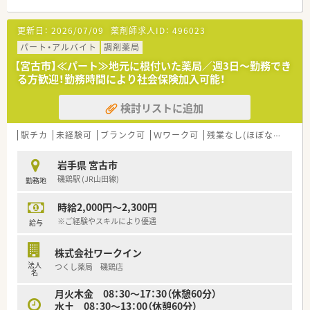
成長を続けている今でも変わりません。
◆ご希望を考慮し、キャリアアップのために店舗異動なども可能
更新日：
2026/07/09
薬剤師求人ID：
496023
です！管理薬剤師だけでなくエリアマネージャーや採用担当な
ど、社員の「挑戦したい」を応援してくれる社風です。
パート・アルバイト
調剤薬局
◆各地域にエリアマネージャーが在籍。お悩み相談や店舗間の
【宮古市】≪パート≫地元に根付いた薬局／週3日～勤務でき
交流もしっかりできているので、安心して働ける環境が整ってい
る方歓迎！勤務時間により社会保険加入可能！
ます。
◆人事考課制度もしっかりしています。ご自身で決めた目標に
検討リストに追加
対してのフィードバックを定期面談で実施。管理薬剤師、エリア
マネージャーだけでなく、部長もこまめに現場を回って現場の声
をヒアリングされていますので、頑張った分しっかり評価される
駅チカ
未経験可
ブランク可
Ｗワーク可
残業なし(ほぼなし含む)
環境です！
岩手県 宮古市
≪薬局紹介≫
磯鶏駅 (JR山田線)
勤務地
◆循環器内科、消化器科をメインに応需しています。クリニック
門前ではありますが、他の近隣地域の医療機関の処方箋も応需す
時給2,000円～2,300円
る機会もあり、経験を少しずつ積むことができます。
◆薬剤師は常時3名体制をとっているため、フォロー体制が整っ
※ご経験やスキルにより優遇
給与
ています。経験が浅い方でも、しっかりサポートするため、ご安
心ください♪
株式会社ワークイン
法人
つくし薬局 磯鶏店
≪こんな方にオススメ！≫
名
◇地域で腰を据えて働きたい方（全国転勤は避けたい）
月火木金 08：30～17：30（休憩60分）
◇これから幅広く経験を積んでいきたい方
水土 08：30～13：00（休憩60分）