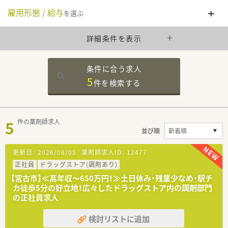
雇用形態 / 給与
を選ぶ
詳細条件を表示
条件に合う求人
5
件を
検索する
5
件の薬剤師求人
並び順
更新日：
2026/08/05
薬剤師求人ID：
12477
正社員
ドラッグストア(調剤あり)
【宮古市】≪高年収～650万円！≫土日休み・残業少なめ・駅チ
カ徒歩5分の好立地！広々したドラッグストア内の調剤部門
の正社員求人
検討リストに追加