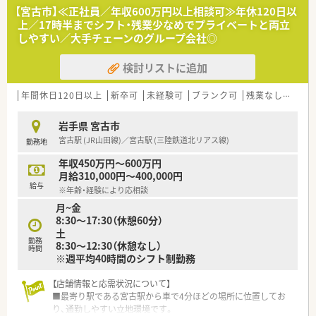
★北海道・東北で高いシェアを誇る業界トップ企業！
【宮古市】≪正社員／年収600万円以上相談可≫年休120日以
北海道を中心に23都道府県に約1,274店舗（内調剤300店舗）展開
上／17時半までシフト・残業少なめでプライベートと両立
中のドラッグストアチェーンです。
しやすい／大手チェーンのグループ会社◎
グループを含めると2,382店舗と業界最大規模な上に、最近では
ASEAN初の「日本式ドラッグストア」と
検討リストに追加
してタイへの海外進出を果たしグローバル企業の仲間入りをし
ています。
年間休日120日以上
新卒可
未経験可
ブランク可
残業なし(ほぼなし含む)
★患者様・現場目線での店舗運営を行っています！
病院門前･併設型･ドライブスルー型・専門店と患者様ニーズに応
岩手県 宮古市
えるべく多様な形態を展開しています。
宮古駅 (JR山田線)／宮古駅 (三陸鉄道北リアス線)
勤務地
全店にグループ独自の調剤監査システムを導入しており、調剤機
器なども統一することでどの店舗でも
年収450万円～600万円
均一化された質の高い医療を提供できる環境作りをされていま
月給310,000円～400,000円
す。
給与
※年齢・経験により応相談
月~金
★充実した研修制度で自身の能力を最大化する！
8:30～17:30（休憩60分）
中途入社の方は、ＯＪＴ研修が基本となりますが、グループ企業
土
全体の症例・ノウハウ等、ナレッジの共有
勤務
8:30～12:30（休憩なし）
と蓄積がなされており、興味がある事や疑問点はいつでも情報を
時間
※週平均40時間のシフト制勤務
引き出せる環境があります。
キャリアに応じた研修制度も用意されており、管理薬剤師セミナ
ー等の多種多様なセミナー開催やツルハ
【店舗情報と応需状況について】
グループ学術発表大会など学びの機会が多いです。
■最寄り駅である宮古駅から車で4分ほどの場所に位置してお
り、通勤しやすい立地環境です。