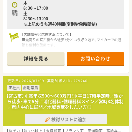
木
8：30～17：00
勤務
土
時間
8：30～13：00
※上記のうち週40時間(変則労働時間制)
【店舗情報と応需状況について】
■最寄りの宮古駅から徒歩3分という好立地で、マイカーでの通
勤も便利な薬局です。
■主な応需科目は内科と消化器科で、1日の処方箋枚数は平均し
て約80枚です。
詳細を見る
お問い合わせ
■現在、薬剤師2名と医療事務スタッフ2名が在籍し、協力しなが
ら業務を行っています。
【募集背景と求める人物像について】
更新日：
2026/07/09
薬剤師求人ID：
279240
■今後の体制強化を見据えて、共に地域医療に貢献していただけ
る方を募集しています。
正社員
調剤薬局
■ご自身の働き方について軸を持ち、前向きに業務に取り組める
【宮古市】≪高年収500～600万円！≫平日17時半定時／駅か
方を歓迎いたします。
ら徒歩・車で5分／消化器科・循環器科メイン／常時3名体制
■これまでのご経験や年齢は問わず、お人柄や仕事への意欲を重
／県内中心に展開／地域貢献をしたい方◎
視した採用です。
検討リストに追加
【法人特徴について】
■岩手県に本社を構え、地域に根差した薬局を複数展開している
成長中の企業です。
駅チカ
週32h以上
未経験可
ブランク可
車通勤可
高給与(600万円以上)