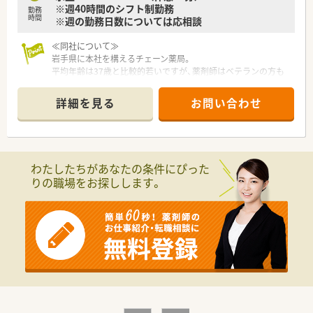
※週40時間のシフト制勤務
勤務
時間
※週の勤務日数については応相談
≪同社について≫
岩手県に本社を構えるチェーン薬局。
平均年齢は37歳と比較的若いですが、薬剤師はベテランの方も
多くバランスがとれております。
地域で腰を据えて働きたい方、全国転勤を避けたいがクリニック
詳細を見る
お問い合わせ
門前、病院門前など幅広く経験されたい方にもおすすめです。
新規出店も継続しており、今後の成長性もある優良企業です。
店舗数が増えている今でも、社長が毎年手書きのバースデーカー
ドと一緒にプレゼントがあったり、社員を大事にしている姿勢は
成長を続けている今でも変わりません。
わたしたちがあなたの条件にぴった
りの職場をお探しします。
≪企業ポイント≫
人事考課制度もしっかりしています。
ご自身で決めた目標に対してのフィードバックを定期面談で実
施。
管理薬剤師、エリアマネージャーだけでなく、部長もこまめに現
場を回って現場の声をヒアリングされていますので、頑張った分
だけ評価されたい方にピッタリの職場です。
だからこそ納得感があり、定着率の良さにも繋がっています。
≪安心の社内体制≫
3年先の人事を見越して正社員の配属先を検討しており、社員一