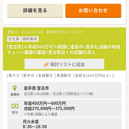
★大手ならではキャリアパスも充実！
■主な応需科目は整形外科と内科リウマチで、割合は整形外科が
薬局長以降は、「SV⇒調剤部長⇒調剤本部長」といった現場での
6割、内科が4割です。
詳細を見る
お問い合わせ
キャリアップ以外に、薬事教育部
■薬剤師は常勤2名、事務員2名体制で、処方箋枚数は1日10枚程
（薬事Gr・教育Gr・システムGr・薬学実務教育指導Gr）・在宅推進部
度と落ち着いています。
などといった運営側へのキャリア
パスも用意されています。
【法人特徴について】
更新日：
2026/07/09
薬剤師求人ID：
27420
■全国に400店舗以上を展開し、東北地方だけでも40店舗以上を
★長く安心・安定した勤務を確保できる福利厚生が充実！
運営する大手法人のグループ会社の薬局です。
正社員
調剤薬局
傷病による長期休業または退職後、会社から給与支給がなくなっ
■東証プライム上場企業である東邦ホールディングスのグルー
【宮古市】≪年収600万可≫順調に成長中・若手も活躍の地域
た後も、６０歳まで給与が保障される
プ会社であり、安定した経営基盤を誇ります。
チェーン展開の薬局！宮古駅近くの店舗の求人
「ツルハグループLTD制度」を導入しており、万が一の際も本人と
■専門・認定薬剤師の資格取得を支援する手当が充実しており、
家族の生活を支えてくれます。
専門性を高めたい方が活躍中です。
検討リストに追加
育児短時間勤務制度は、272名の方が利用中、お子様が小学校３
年生が終了する迄利用可能です。
【こんな方にオススメ】
管理職の方にはストックオプションの権利(決められた価格で株
■年間休日120日以上、残業も非常に少ないため、ワークライフ
駅チカ
新卒可
未経験可
車通勤可
高給与(600万円以上)
寮・借上
を購入する権利)が付与されます。
バランスを重視する方におすすめです。
借上げ社宅制度では、業界では珍しく自分の好きな物件を選ぶ事
■東証プライム上場企業のグループ会社なので、安定した経営基
岩手県 宮古市
ができるので、納得した物件に居住
盤のもとで長く働きたい方に最適です。
宮古駅 (JR山田線)／宮古駅 (三陸鉄道北リアス線)
勤務地
する事が可能です。
■転居を伴う異動がないため、地域に根ざしてじっくりと患者様
と向き合いたい方におすすめです。
年収450万円～600万円
月給270,000円～375,000円
給与
※年齢・経験により優遇
月火水金
8：30～18：00