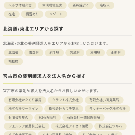
ヘルプ体制充実
生活環境充実
新幹線近く
高収入
在宅
積雪あり
リゾート
北海道/東北エリアから探す
北海道/東北の薬剤師求人をエリアからお探しいただけます。
北海道
青森県
岩手県
宮城県
秋田県
山形県
福島県
宮古市の薬剤師求人を法人名から探す
宮古市の薬剤師求人を法人名からお探しいただけます。
有限会社かたくり薬局
クラフト株式会社
有限会社小田島薬局
株式会社ワークイン
株式会社カワチ薬品
ラッキーバッグ株式会社
有限会社星久
H2有限会社
有限会社一関保険薬局
ウエルシア薬局株式会社
株式会社アイセイ薬局
株式会社ツルハ
株式会社薬王堂
イオン東北株式会社
株式会社ファーマ・ラボ