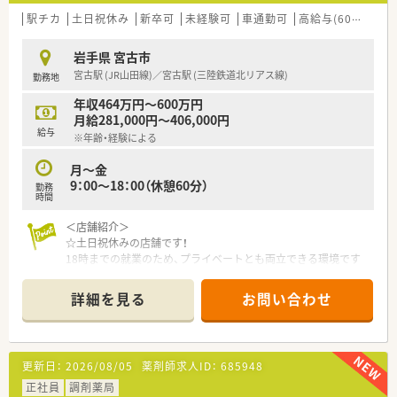
駅チカ
土日祝休み
新卒可
未経験可
車通勤可
高給与(600万円以上)
岩手県 宮古市
宮古駅 (JR山田線)／宮古駅 (三陸鉄道北リアス線)
勤務地
年収464万円～600万円
月給281,000円～406,000円
給与
※年齢・経験による
月～金
9：00～18：00（休憩60分）
勤務
時間
＜店舗紹介＞
☆土日祝休みの店舗です！
18時までの就業のため、プライベートとも両立できる環境です
♪
☆宮古駅から徒歩5分程度の立地です！
詳細を見る
お問い合わせ
お車での通勤ももちろん可能です◎
☆面対応ですが近隣は精神科クリニック、小児科クリニック、宮
古市内でも昔からなじみのある病院から広く処方箋を応需して
います。
更新日：
2026/08/05
薬剤師求人ID：
685948
＜企業紹介＞
正社員
調剤薬局