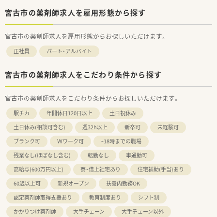
宮古市の薬剤師求人を雇用形態から探す
宮古市の薬剤師求人を雇用形態からお探しいただけます。
正社員
パート・アルバイト
宮古市の薬剤師求人をこだわり条件から探す
宮古市の薬剤師求人をこだわり条件からお探しいただけます。
駅チカ
年間休日120日以上
土日祝休み
土日休み(相談可含む)
週32h以上
新卒可
未経験可
ブランク可
Ｗワーク可
~18時までの職場
残業なし(ほぼなし含む)
転勤なし
車通勤可
高給与(600万円以上)
寮・借上社宅あり
住宅補助(手当)あり
60歳以上可
新規オープン
扶養内勤務OK
認定薬剤師取得支援あり
教育制度あり
シフト制
かかりつけ薬剤師
大手チェーン
大手チェーン以外