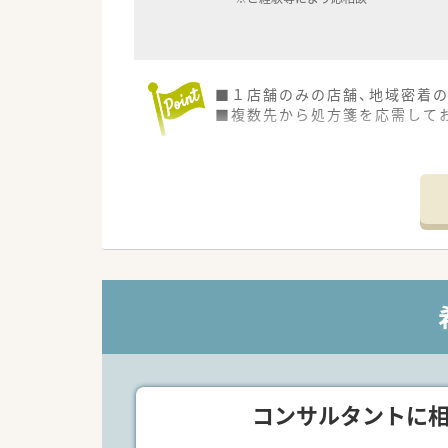
■１店舗のみの店舗、地域密着
■複数先から処方箋を応需して
***メディカルリソース派遣のオ
■弊社は全国に12拠点を展開し
供しています。
また、今後ご転居された場合で
■充実した福利厚生！
福利厚生サービス利用可能・ス
■研修制度も充実！
e-ラーニング受講無料・ファー
■各種社会保険完備(雇用保険・社
■当社負担にて薬剤師賠償責任
■有給休暇も取得(6ヶ月以上勤
護休暇・介護休暇が取得可能です
コンサルタントに