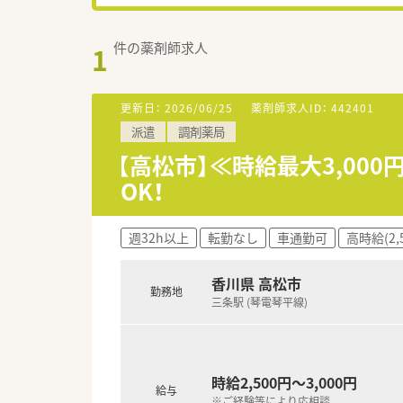
件の薬剤師求人
1
更新日：
2026/06/25
薬剤師求人ID：
442401
派遣
調剤薬局
【高松市】≪時給最大3,00
OK！
週32h以上
転勤なし
車通勤可
高時給(2,
香川県 高松市
勤務地
三条駅 (琴電琴平線)
時給2,500円～3,000円
給与
※ご経験等により応相談