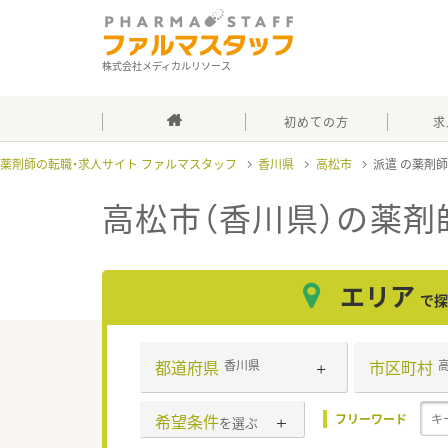
株式会社メディカルリソース
初めての方
求
薬剤師の転職・求人サイト ファルマスタッフ
香川県
高松市
派遣
高松市（香川県）
の薬剤
エリア
で探
都道府県
市区町村
香川県
希望条件
フリーワード
を選ぶ