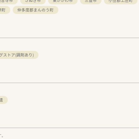
観音寺市
さぬき市
東かがわ市
三豊市
小豆郡土庄町
津町
仲多度郡まんのう町
グストア(調剤あり)
遣
す。