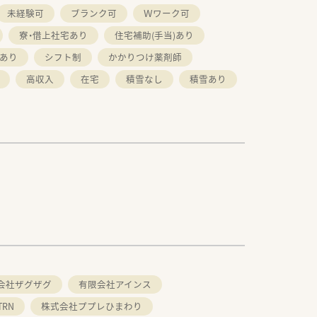
未経験可
ブランク可
Ｗワーク可
寮・借上社宅あり
住宅補助(手当)あり
あり
シフト制
かかりつけ薬剤師
高収入
在宅
積雪なし
積雪あり
会社ザグザグ
有限会社アインス
RN
株式会社ププレひまわり