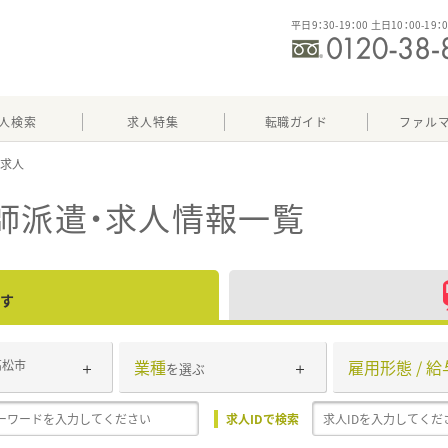
平日9：30-19：00 土日10：00-19：
人検索
求人特集
転職ガイド
ファル
師派遣・求人情報一覧
す
業種
雇用形態 / 給
高松市
を選ぶ
求人IDで検索