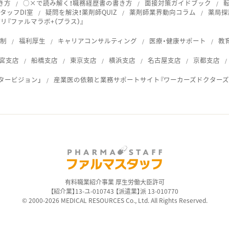
き方
○×で読み解く！職務経歴書の書き方
面接対策ガイドブック
タッフDI室
疑問を解決！薬剤師QUIZ
薬剤師業界動向コラム
薬局探
『ファルマラボ+（プラス）』
体制
福利厚生
キャリアコンサルティング
医療・健康サポート
教
宮支店
船橋支店
東京支店
横浜支店
名古屋支店
京都支店
タービジョン」
産業医の依頼と業務サポートサイト『ワーカーズドクターズ
ス
有料職業紹介事業 厚生労働大臣許可
【紹介業】13-ユ-010743 【派遣業】派 13-010770
© 2000-2026 MEDICAL RESOURCES Co., Ltd. All Rights Reserved.