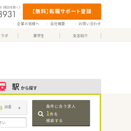
00
（祝日を除く）
【無料】転職サポート登録
企業の皆様へ
会社概要
お問い合わせ
マラボ
薬学生
支店紹介
駅
から探す
条件に合う求人
与
派遣
1
件を
検索する