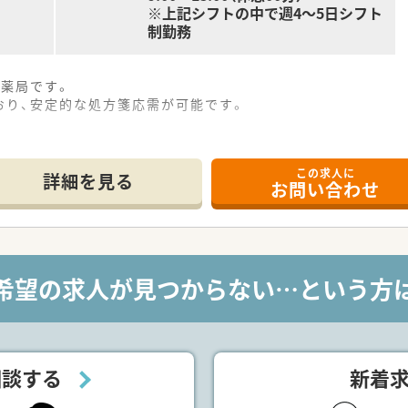
※上記シフトの中で週4～5日シフト
制勤務
の薬局です。
おり、安定的な処方箋応需が可能です。
ススメポイント***
、全国各地の薬局・ドラッグストアなど、派遣先との信頼関係を
この求人に
詳細を見る
お問い合わせ
も、全国各地のエリア情報に精通したコンサルタントが皆様を
ポーツクラブ利用可能・特別休暇制度・慶弔見舞金制度などがご
マシーセミナーへの参加無料・情報メディア「ファルマラボ」 
希望の求人が見つからない…という方
会保険：週20時間以上勤務者)
保険加入できます。
務)可能です。他にも、夏季休暇・結婚休暇・出産休暇（産休取得者
。
相談する
新着