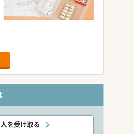
大切にしながら、豊富な求人情報をご提
お迎えいたします。
ざいます。
などがございます。
は
以外）・産前産後休暇・忌引休暇・子の看
求人を受け取る