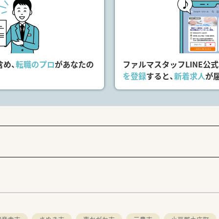
含め、
転職のプロ
があなたの
ファルマスタッフLINE公
を登録
すると、
新着求人
が