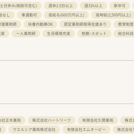
土日休み(相談可含む)
週休2.5日以上
週32h以上
新卒可
勤なし
車通勤可
高給与(600万円以上)
高時給(2,500円以上)
管理薬剤師
扶養内勤務OK
認定薬剤師取得支援あり
教育制度
充実
一人薬剤師
生活環境充実
短期・スポット
総合科目
会社正木薬局
株式会社ハートリーフ
有限会社久間薬局
株式
社
ウエルシア薬局株式会社
有限会社エムオーピー
株式会社T