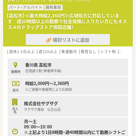
更新日：
2026/07/29
薬剤師求人ID：
324595
＜研修制度＞
休暇取得が可能な法人となります。
■資格補助制度やスキルアップ制度あり（全額会社負担）
パート・アルバイト
調剤薬局
そのため、公私ともに充実してご勤務して頂く事が可能です。
【高松市】≪最大時給2,360円≫広域処方に対応していま
＜法人特徴＞
＜こんな方にもオススメ＞
す 週20時間以上の勤務で社会保険に入りたい方にもオス
■香川県・愛媛県に店舗展開しています。(17店舗)
■OTCも学べる環境でスキルアップしたい方
スメのドラッグストア併設店舗！
■薬剤師の年代も若い世代からベテランまで幅広く勤務されて
■研修制度の整った法人で働きたい方
います。
等々…
検討リストに追加
■お子様からご高齢の方まで利用しやすい薬局作りを目指され
ています。
少しでも気になった方はお問い合わせくださいませ
■いずれの店舗もバリアフリー対応で広めの作りとなっており、
週休2.5日以上
週32h以上
車通勤可
積雪なし
シフト制
大手チェ
デザインにもこだわられています。
■調剤設備も最新のものを取り揃えており、一包化監査システム
香川県 高松市
を導入している店舗もございます。
空港通り駅 (琴電琴平線)
勤務地
＜こんな方にもオススメ＞
時給2,000円～2,360円
■地域密着型の薬局で勤務を希望している方
等々…
※ご経験や面接等により応相談
給与
少しでも気になった方はお問い合わせくださいませ
株式会社ザグザグ
法人
ザグザグ薬局 仏生山店
名
月～土
09：00～19：00
※上記より1日8時間・週40時間以内にて勤務シフトご