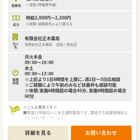
一宮駅 (琴電琴平線)
勤務地
時給2,000円～2,200円
※経験・就業条件により異なる
給与
有限会社正木薬局
法人
有限会社正木薬局 高松一宮支店
名
月火木金
09：00～19：00
水土
09：00～13：00
※上記より1日8時間を上限に、週2日～5日応相談
勤務
時間
※ご経験により午前のみなど扶養枠も相談可能
※休憩:実働6時間超の場合45分、実働8時間超の場合
60分
＜こんな薬局です＞
■県道12号線沿いにある調剤薬局です。隣接する耳鼻咽喉科よ
り処方箋応需しています。
■香川県内で複数店舗展開しているため応援体制も整っていま
す。子育て中の方も活躍中！
詳細を見る
お問い合わせ