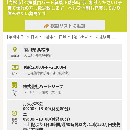
【高松市】≪扶養内パート募集≫勤務時間ご相談ください！子
＜こんな病院です＞
育て世代の方も歓迎致します ヘルプ体制も充実しており
■日本乳癌学会の関連施設（認定施設）であり、最新のMRI（MRマ
休みやすい薬局です
ンモグラフィ）を駆使した超早期発見に力を入れています。
■「膝関節治療の専門病院」として知られ、内視鏡手術から人工
検討リストに追加
膝関節置換術まで、高度な技術を提供しています。
■「急性期一般病床（24床）」と「介護医療院（26床）」を併設する
ケアミックス型の体制をとっています。
年間休日120日以上
週休2.5日以上
週32h以上
未経験可
ブランク
＜業務内容＞
香川県 高松市
■入院患者の調剤など
太田駅 (琴電琴平線)
勤務地
＜こんな方にもオススメ＞
時給2,000円～2,200円
■プライベートと両立した働き方を希望する方
■病院業務に興味のある方
※ご経験や面接等により応相談
給与
株式会社ハートリーフ
法人
ハートリーフ薬局 太田店
名
月火水木金
09：00～18：00（休憩60分）
土
09：00～13：00（休憩00分）
勤務
時間
※上記より1日8時間/週40時間以内、年収130万円扶養
内にて調整