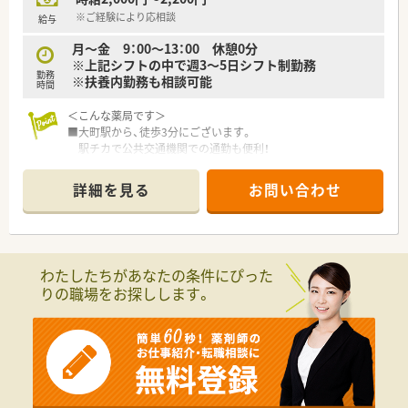
<法人特徴>
■香川県高松市にて3店舗を経営されています。
※ご経験により応相談
給与
■給与に関しては各県の相場と経験年数、現職給与によって応相
月～金 9：00～13：00 休憩0分
談となります。
※上記シフトの中で週3～5日シフト制勤務
■薬剤師の方はベテランから若手まで幅広い年齢層が活躍され
勤務
※扶養内勤務も相談可能
ています。
時間
■福利厚生面では個人薬局では珍しい確定拠出年金を採用され
ています。
＜こんな薬局です＞
■監査レンジ・監査システム（エニファルマ）・電子薬歴導入され
■大町駅から、徒歩3分にございます。
ています。
駅チカで公共交通機関での通勤も便利！
■有給の取りやすさが魅力の法人となっております。
もちろんお車通勤も可能です。
■在宅業務にも積極的に取り組んでおり、施設・居宅どちらも対
■オレンジ色の看板が目印です。
詳細を見る
お問い合わせ
応されています。
■ガラス張りとなっているため、
■全店舗門前の医療機関とも友好な関係を築かれています。
陽の光が暖かく差し込む明るい店舗です。
■一般的な人員よりも多くの薬剤師を配置することにより、一人
■待合スペースには血圧計があります。
ひとりの負担を減らし休みやすい環境を作られています。
患者様が自分で健康管理もできます。
■高松市の近隣にも2店舗展開されているので、
わたしたちがあなたの条件にぴった
<こんな方にもオススメ>
応援体制も充実しています。
りの職場をお探しします。
■扶養内の勤務時間で働きたい方
■経験が浅いけど、勉強に対して前向きな方
■みんなで協力できる環境で働きたい方
＜設備も充実＞
■電子薬歴はもちろんの事、
少しでも気になった方はまずお問い合わせください。
自動分包機（Vマス）もございます。
＜業務内容＞