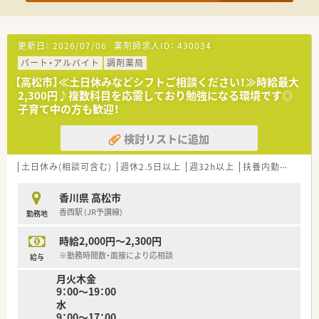
■内科メイン応需。
外来は30枚程度ですが、
在宅を積極的に対応している店舗です。
そのため、一包化業務もございます。
更新日：
2026/07/06
薬剤師求人ID：
430034
■居宅在宅は50名程対応しています。
パート・アルバイト
調剤薬局
■薬剤師は常勤2名、パート2名在籍しています。
【高松市】≪土日休みなどシフトご相談ください！≫時給最大
＜研修制度＞
2,300円♪複数科目を応需しており勉強になる環境です◎
■メーカー研修会や、現場でのOJTがございます。
子育て中の方も歓迎！
＜法人特徴＞
検討リストに追加
■香川県内にて6店舗調剤薬局を展開しております。
■在宅に特化した在宅支援さぬき薬局も展開しており、今後薬局
土日休み(相談可含む)
週休2.5日以上
週32h以上
扶養内勤務OK
に求められている在宅業務にもしっかりと対応されています。
■地域密着型の薬局を目指されており、処方せんが無くても
患者様が気軽に相談できる薬局を目指しています。
香川県 高松市
■平均年齢も若く、活発に意見を出しやすい環境です。
香西駅 (JR予讃線)
勤務地
■近隣にも店舗があるため、応援体制も充実しています。
■若い世代も活躍しています。
時給2,000円～2,300円
※勤務時間数・面接により応相談
給与
＜こんな方にもオススメ＞
■シフト柔軟に相談したい方
月火木金
■意見を出しやすい環境で勤めたい方
9：00～19：00
等々…
水
9：00～17：00