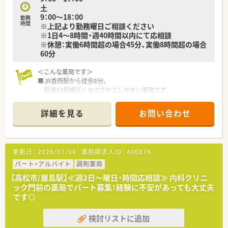
少しでも気になった方はお問い合わせくださいませ
土
9：00～18：00
勤務
時間
※上記より勤務曜日ご相談ください
※1日4～8時間・週40時間以内にて応相談
※休憩：実働6時間超の場合45分、実働8時間超の場合
60分
＜こんな薬局です＞
■JR香西駅から徒歩8分、
県道33号線近くのアクセスしやすい薬局です。
■木目調の落ち着いた雰囲気の綺麗な店舗です。
■投薬口は2口ございます。
詳細を見る
お問い合わせ
患者様が座って説明を聞ける様、椅子も準備しています。
■待合スペースは陽の光も差し込み、明るい店内となっておりま
す。
ベンチも2台ご用意しております。
更新日：
2026/07/06
薬剤師求人ID：
406876
■スムーズな業務が取れる様に、お薬等も整理整頓されていま
す。
パート・アルバイト
調剤薬局
■全自動分包機も完備しています。
【高松市/屋島駅】≪週2日～曜日・時間応相談≫ 内科クリニ
■勤務時間や曜日はご相談が可能です。
ック門前の薬局でパート募集！経験に不安があっても大丈夫
午後の時間帯（閉局まで）勤務頂ける方も歓迎しています。
です◎
＜業務内容＞
検討リストに追加
■整形外科, 内科, 耳鼻科, 産科, 泌尿器科メインとなりますが、
近隣の総合病院からの処方箋もございます。