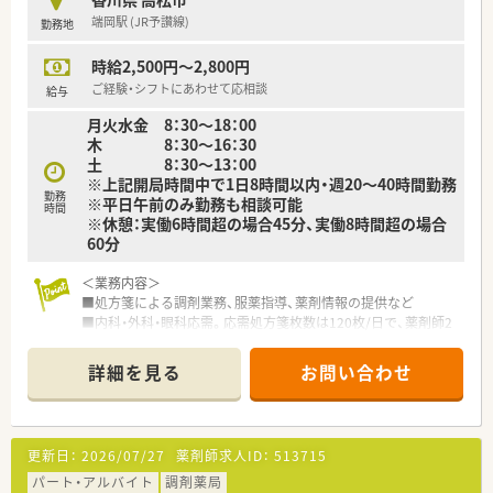
機の他にバーコード照合監査システムを全店に導入していま
端岡駅 (JR予讃線)
勤務地
す。
■月3日まで希望休を出すことが出来るため、プライベートの予
時給2,500円～2,800円
定が立てやすい環境が整っています。
■研修講師や在宅の推進、リクルーターなど、興味があれば調剤
ご経験・シフトにあわせて応相談
給与
以外の取組に参加することができます。
月火水金 8：30～18：00
■薬剤師の人員配置については、1人当たりの処方箋枚数が1日
木 8：30～16：30
20～25枚程度になるように配置されてます。
土 8：30～13：00
余裕をもった人員配置で患者さまの対応にしっかりと時間を
※上記開局時間中で1日8時間以内・週20～40時間勤務
使うことができます。
勤務
※平日午前のみ勤務も相談可能
時間
※休憩：実働6時間超の場合45分、実働8時間超の場合
＜こんな方にオススメ＞
60分
■調剤業務をメインとし服薬指導とともにOTC商材の提案もし
たい方
＜業務内容＞
■生活に密着したアドバイスができる薬剤師になりたい方
■処方箋による調剤業務、服薬指導、薬剤情報の提供など
■調剤業務とOTC業務の両方に興味があり、薬剤師としての幅を
■内科・外科・眼科応需。応需処方箋枚数は120枚/日で、薬剤師2
広げたい方
人在籍です。
■店舗の皆で目標に向かってがんばりたい方
詳細を見る
お問い合わせ
＜研修制度＞
■現場の先輩薬剤師より指導を受けて頂きます。
■積極的に勉強会を行い、大変丁寧な指導体制あります。
更新日：
2026/07/27
薬剤師求人ID：
513715
＜こんな方にもオススメ＞
■地域に根差して働きたい方
パート・アルバイト
調剤薬局