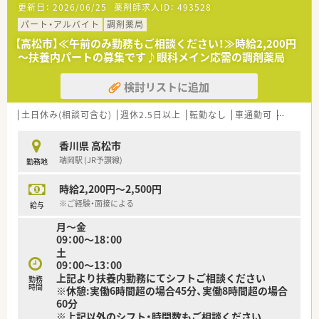
■地域に愛される薬局を目指し、マスコットキャラクターやオリ
更新日：
2026/06/25
薬剤師求人ID：
493528
ジナルの健康体操を作っており、地域に向けた健康教室も開催さ
パート・アルバイト
調剤薬局
れています。
■がん患者・家族を支援するボランティア活動も行っておりま
【高松市】≪午前のみ勤務もご相談ください！≫時給2,200円
す。
～扶養内パートの募集です♪眼科メイン応需の調剤薬局
＜こんな方にもオススメ＞
検討リストに追加
■ライフスタイルに合わせて勤務シフトご相談されたい方
■扶養内パートをお探しの方
土日休み(相談可含む)
週休2.5日以上
転勤なし
車通勤可
積雪なし
香川県 高松市
端岡駅 (JR予讃線)
勤務地
時給2,200円～2,500円
※ご経験・面接による
給与
月～金
09：00～18：00
土
09：00～13：00
上記より扶養内勤務にてシフトご相談ください
勤務
時間
※休憩:実働6時間超の場合45分、実働8時間超の場合
60分
※上記以外のシフト・時間数もご相談ください