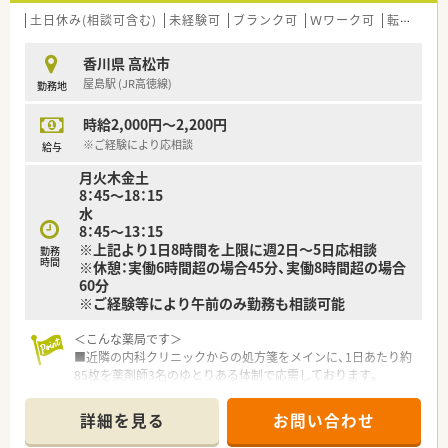
■薬剤師は3名体制です。
土日休み(相談可含む)
未経験可
ブランク可
Ｗワーク可
転勤なし
様々な疾患の薬の在庫があり、知識豊富な薬剤師が在籍してい
ます。
香川県 高松市
■処方箋は約50枚/日です。
屋島駅 (JR高徳線)
勤務地
＜研修制度＞
時給2,000円～2,200円
■定期的に薬剤師自らが勉強会を企画し開催しています。
■経験の浅い方でも、現場のベテラン薬剤師さんが教育してくれ
※ご経験により応相談
給与
ます。
月火木金土
8：45～18：15
＜法人特徴＞
水
■香川県内に複数店舗展開する調剤薬局です。
8：45～13：15
応援体制も整っているため休みの融通が利きやすいことも魅
※上記より1日8時間を上限に週2日～5日応相談
力。
勤務
時間
※休憩：実働6時間超の場合45分、実働8時間超の場合
■社長も女性の方で、子育て中の方も多く活躍されています。
60分
■それぞれの目標に合わせて、キャリアアップが行える様な
※ご経験等により午前のみ勤務も相談可能
研修制度やフォロー体制が整っています。
■福利厚生も充実しています。
＜こんな薬局です＞
（例：インフルエンザ予防接種全額補助、産前産後休暇、育児休
■近隣の内科クリニックからの処方箋をメインに、1日あたり約
業、
85枚を薬剤師3名のゆとりある体制で応需しております。
資格取得支援制度、制服貸与、等々…）
■屋島駅から徒歩20分ほどの立地ですが、マイカーでの通勤も
可能となっており毎日の通勤も非常に便利で快適な環境です。
＜こんな方にもオススメ＞
詳細を見る
お問い合わせ
■白い外壁と青い屋根が特徴的な平屋建ての可愛らしい店舗で、
■経験が浅くても調剤薬局で勤務してスキルアップしたい方
地域の患者様に親しまれる地域密着型の温かい薬局です。