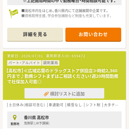
※上記開局時間の中で勤務曜日・時間相談可能です。
使うことができます。
■高松市内をはじめ、香川県内にて店舗展開中企業です。
＜こんな方にオススメ＞
■資格取得支援、学会参加補助など制度も充実しています。
■調剤業務をメインとし服薬指導とともにOTC商材の提案もし
たい方
■生活に密着したアドバイスができる薬剤師になりたい方
■調剤業務とOTC業務の両方に興味があり、薬剤師としての幅を
詳細を見る
お問い合わせ
広げたい方
■店舗の皆で目標に向かってがんばりたい方
更新日：
2026/07/01
薬剤師求人ID：
659472
パート・アルバイト
調剤薬局
【高松市】≪広域応需のドラッグストア併設店≫時給2,360
円まで♪勤務シフトまずはご相談ください！週20時間勤務
で社保加入可能◎
検討リストに追加
土日休み(相談可含む)
車通勤可
積雪なし
シフト制
大手チェーン以外
香川県 高松市
鬼無駅 (JR予讃線)
勤務地