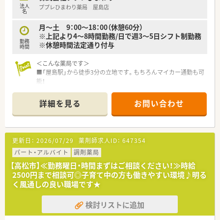
す。現在約3割が調剤取扱店舗です。
法人
ププレひまわり薬局 屋島店
■様々な福利厚生制度で、業界トップクラスの満足度を誇ってお
名
ります。誰もが安心して働ける職場づくりを目指しています。
月～土 9：00～18：00（休憩60分）
■地域のお客様と共に取り組む地域支援・社会貢献活動も活発に
※上記より4～8時間勤務/日で週3～5日シフト制勤務
行っております。
勤務
※休憩時間法定通り付与
時間
＜こんな方にもオススメ＞
■福利厚生などがしっかりしている企業で働きたい方
＜こんな薬局です＞
■研修制度を利用してご自身のスキルアップもしていきたい方
■「屋島駅」から徒歩3分の立地です。もちろんマイカー通勤も可
等々
能！
■元々あったドラッグストアに併設する形で開局します。
■門前はなく広域より応需予定の為自分のペースでお仕事がで
詳細を見る
お問い合わせ
きます。
＜設備も充実＞
■電子薬歴や監査システムを完備しています。
更新日：
2026/07/29
薬剤師求人ID：
647354
＜業務内容＞
パート・アルバイト
調剤薬局
■処方箋による調剤業務、服薬指導、薬剤情報の提供など
【高松市】≪勤務曜日・時間まずはご相談ください！≫時給
■広域の処方箋を応需しています。
2500円まで相談可◎子育て中の方も働きやすい環境♪明る
く風通しの良い職場です★
＜研修制度＞
■『どこの薬局でも通用する』薬剤師の育成・教育を行っていま
検討リストに追加
す。
■メンター制度を取り入れ、ひとりひとりの