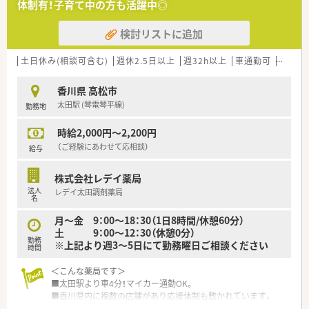
体制有！子育て中の方も活躍中◎
検討リストに追加
土日休み(相談可含む)
週休2.5日以上
週32h以上
車通勤可
教育制
香川県 高松市
太田駅 (琴電琴平線)
勤務地
時給2,000円～2,200円
（ご経験にあわせて応相談）
給与
株式会社レデイ薬局
法人
レデイ太田調剤薬局
名
月～金 9：00～18：30（1日8時間/休憩60分）
土 9：00～12：30（休憩0分）
勤務
※上記より週3～5日にて勤務曜日ご相談ください
時間
＜こんな薬局です＞
■太田駅より車4分！マイカー通勤OK。
■香川県内に複数の店舗があり応援体制も敷かれています。
■ドラッグストア併設の強みを生かし、地域に対して面対応で処