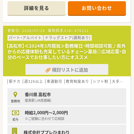
方箋応需しています。
詳細を見る
お問い合わせ
■子育て中の方も多く、皆様助け合いながらご勤務されていま
す。
＜業務内容＞
更新日：
2026/07/29
薬剤師求人ID：
676221
■調剤・投薬・監査等外来処方箋対応をお願いいたします。
■内科、呼吸器科メイン応需。応需処方箋枚数は105枚/日、薬剤
パート・アルバイト
ドラッグストア(調剤あり)
師常勤7名在籍しています。
【高松市】≪2024年3月開局≫勤務曜日・時間相談可能♪県外
からの応援体制も充実しているチェーン薬局◎広域応需・自
＜研修制度＞
分のペースでお仕事したい方にオススメ
■ご入職後は実務を通じて一連の業務を習得いただきます。
検討リストに追加
＜法人特徴＞
調剤薬局を併設している調剤併設型、「フジでのお買い物のつい
でにあのお薬や化粧品を・・・」というお客様の生活シーンに対応
駅チカ
週32h以上
車通勤可
教育制度あり
シフト制
大手チェーン以外
したインストア型、そのインストア型の中でも化粧品を専門に扱
うコスメ店など地域のお客様のニーズに合わせた店舗展開をし
香川県 高松市
ております。
屋島駅 (JR高徳線)
勤務地
■ツルハグループとして瀬戸内海圏にてドミナント展開を強化
している地域№１のドラッグチェーンです。
時給2,000円～2,000円
今後も更に、ドラッグストアと調剤薬局の併設店を標準型店舗
として、利便性と専門性を兼ね備えた店舗展開を図って参りま
※ご経験に合わせて応相談
給与
す。
■愛媛県を中心に四国・中国エリアに228店舗展開しておりま
株式会社ププレひまわり