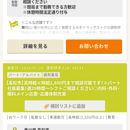
相談ください
勤務
時間
※閉局まで勤務できる方歓迎
※休憩時間法定通り付与
＜こんな店舗です＞
■岡山・香川を中心に広く展開する大手ドラッグストアの調剤併
設店となります。広域から応需し、様々な患者様に向き合いなが
らお仕事をすることができます。
■大手チェーンならではの福利厚生、調剤設備、教育制度が整い
詳細を見る
お問い合わせ
お仕事しやすい環境です。
■広域からの処方箋に対応している店舗です。枚数は比較的落
ち着いており、ゆったりとお仕事することが可能です。
更新日：
2026/07/29
薬剤師求人ID：
39221
〈会社の特徴〉
■中四国に200店舗以上展開する大手ドラッグストアです。さら
パート・アルバイト
調剤薬局
に増加中で成長性がある企業です。
【高松市】高時給≪時給2,800円まで相談可能です！≫パート
■近年、関西方面にも店舗展開をしています。
社員募集！週20時間～シフトご相談ください◎内科・外科・
■ドラッグストア併設調剤薬局を40店舗以上展開。
眼科メイン応需・応援体制充実
■店舗拡大に伴いキャリアアップできるポジションが多数あり！
頑張り次第で高給与も可能！
検討リストに追加
■日用品から医薬品・化粧品まで、従業員割引制度など支出を減
らせる嬉しいメリットもたくさんあります！
■「暮らしに役立つことなら何でも取り組もう」をモットーに、
Ｗワーク可
転勤なし
車通勤可
高時給(2,500円以上)
教育制度あり
認知症カフェなどの地域貢献活動を行っています。
■設備機器を全店舗統一しており、分包機・軟膏ねり機・PTP除包
香川県 高松市