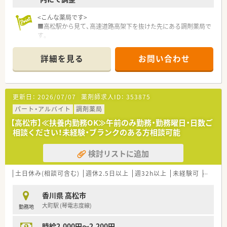
<こんな薬局です>
■高松駅から見て、高速道路高架下を抜けた先にある調剤薬局で
す。
■店舗回りは農地のなっており、比較的交通量の落ち着いた場所
です。
詳細を見る
お問い合わせ
■店舗の中はシンプルなデザインで、待合はソファが3つほどあ
り、
調剤室も広めのスペースが確保されている調剤薬局です。
■店舗奥には休憩室もあり、オンとオフもしっかりと分けて
更新日：
2026/07/07
薬剤師求人ID：
353875
業務に集中できる作りになっています。
■薬局の周りに広々とした駐車場も完備しています。
パート・アルバイト
調剤薬局
■門前医院の院長先生も薬局内勉強会に参加されるほど関係も
【高松市】≪扶養内勤務OK≫午前のみ勤務・勤務曜日・日数ご
良好です。
相談ください！未経験・ブランクのある方相談可能
<業務内容>
検討リストに追加
■外来は整形外科がメインとなっています。
■処方箋枚数は一日約30枚程度です。
■薬剤師は正社員1名とパート1名を配属されています。
土日休み(相談可含む)
週休2.5日以上
週32h以上
未経験可
扶養内
■60代と30代の女性薬剤師の方が働かれており、
幅広い年齢層の方がご活躍できる職場です。
香川県 高松市
■門前のクリニックとの関係性も非常に良好で、
大町駅 (琴電志度線)
勤務地
疑義照会などもしやすい環境を整えられています。
時給2,000円～2,200円