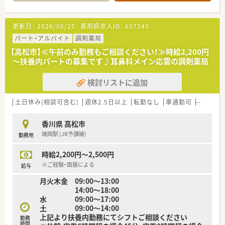
＜業務内容＞
■処方箋による調剤業務、服薬指導、薬剤情報の提供など
■耳鼻科応需。応需処方箋枚数は70枚/日です。
更新日：
2026/06/25
薬剤師求人ID：
657240
＜研修制度＞
パート・アルバイト
調剤薬局
■現場の先輩薬剤師より指導を受けて頂きます。
【高松市】≪午前のみ勤務もご相談ください！≫時給2,200円
～扶養内パートの募集です♪耳鼻科メイン応需の調剤薬局
＜法人特徴＞
■香川県内全域に店舗展開中企業です。
検討リストに追加
■社長は県薬剤師会の常務理事と坂出市薬剤師会の会長をされ
ており、常に最新の薬局業界傾向を知ることができます。
■薬局運営以外にも保育園やサービス付き高齢者住宅などの社
土日休み(相談可含む)
週休2.5日以上
転勤なし
車通勤可
積雪なし
会福祉や卸などもグループとして事業展開されています。
■奨学金返済のための手当支給制度あります。（5年間）
香川県 高松市
■スポーツファーマシスト等各種資格取得にも積極的な法人で
端岡駅 (JR予讃線)
勤務地
す。
■産休育休の働き方は100％です。
時給2,200円～2,500円
＜こんな方にもオススメ＞
※ご経験・面接による
給与
■患者様に寄り添った対応をしたい方
月火木金 09:00～13:00
■シフト柔軟に相談したい方
14:00～18:00
■プライベートとのバランスを取りながら働きたい方…
水 09:00～17:00
土 09:00～14:00
少しでも気になった方はお問い合わせくださいませ
上記より扶養内勤務にてシフトご相談ください
勤務
時間