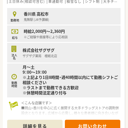
＜法人特徴＞
土日休み(相談可含む)
車通勤可
積雪なし
シフト制
大手チェーン以外
■香川県高松市に2店舗展開しています。近い距離で展開してい
るため、いざという時は2店舗で助け合って運営されています。
香川県 高松市
■調剤業務だけに囚われず幅広い業務が出来る方、やっていきた
鬼無駅 (JR予讃線)
勤務地
い方を募集されています。
■年俸制と月給賞与制が選べるようになっています。
時給2,000円～2,360円
■調剤事業の他、一般医薬品の販売、介護支援事業にも取り組ん
でいます。かかりつけ、健康サポート薬局、在宅、子供向けイベン
※ご経験や面接等により応相談
給与
トなど地域に根付いた活動をされている法人です。
株式会社ザグザグ
＜こんな方にもオススメ＞
法人
ザグザグ薬局 檀紙北店
■地域に密着した調剤薬局で働きたい方
名
■在宅医療に興味のある方
月～土
■県外への転勤が難しい方
9：00～19：00
※上記より1日8時間・週40時間以内にて勤務シフトご
相談ください
勤務
時間
※ラストまで勤務できる方歓迎
※休憩時間法定通り付与
＜こんな店舗です＞
■岡山・香川を中心に広く展開する大手ドラッグストアの調剤併
設店となります。広域から応需し、様々な患者様に向き合いなが
らお仕事をすることができます。
■大手チェーンならではの福利厚生、調剤設備、教育制度が整い
詳細を見る
お問い合わせ