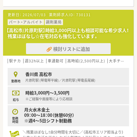
■単科より複数科目応需している環境では勉強したい方
等々…
＜こんな企業です＞
更新日：
2026/07/03
薬剤師求人ID：
730131
■香川県内をはじめとして四国地方に広く店舗を展開しており、
少しでも気になった方はお問い合わせくださいませ
医療や福祉や教育など多角的に事業を運営している法人です。
パート・アルバイト
調剤薬局
■スポーツファーマシストなどの各種資格取得にも積極的に取
【高松市/片原町駅】時給3,000円以上も相談可能な希少求人！
り組んでおり、スタッフの自己研鑽をしっかりと支援していま
残業ほぼなし☆在宅対応も強化しています。
す。
■産前産後休暇や育児休暇の取得率は100パーセントを誇って
検討リストに追加
おり、子育て中の方でも安心して長く働ける環境が整っていま
す。
駅チカ
週32h以上
車通勤可
高時給(2,500円以上)
大手チェーン以外
＜お勧めポイント＞
■勤務条件は相談できますので、ご経験によっては午前中のみの
香川県 高松市
勤務など柔軟な働き方にも対応しております。
片原町駅 (琴電琴平線)／片原町駅 (琴電長尾線)
勤務地
■複数店舗を展開している強みを活かした応援体制も充実して
おり、急なお休みなどにも柔軟に対応できる安心の環境です。
時給3,000円～3,500円
■多角的な事業を展開する安定した法人基盤があるため、将来に
対する不安を感じることなく業務に集中できるおすすめの環境
※ご経験や面接等により応相談
給与
です。
月火水木金土
■社長をはじめとする経営陣が現場の状況を深く理解しており、
09：00～18：00（休憩60分）
スタッフ一人ひとりの意見が反映されやすい風通しの良い職場
勤務
※週4～5日シフト制勤務
です。
時間
＼残業ほぼなし！自分時間を大切に／（高松市エリア担当より）