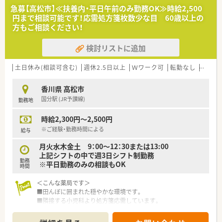
■自分の頑張りに合わせしっかりとした収入を得たい方
急募【高松市】≪扶養内・平日午前のみ勤務OK≫時給2,500
円まで相談可能です！応需処方箋枚数少な目 60歳以上の
方もご相談ください！
検討リストに追加
土日休み(相談可含む)
週休2.5日以上
Ｗワーク可
転勤なし
車通勤
香川県 高松市
国分駅 (JR予讃線)
勤務地
時給2,300円～2,500円
※ご経験・勤務時間による
給与
月火水木金土 9：00～12：30または13:00
上記シフトの中で週3日シフト制勤務
勤務
※平日勤務のみの相談もOK
時間
＜こんな薬局です＞
■田んぼに囲まれた穏やかな環境です。
■隣接する小児科より処方箋応需しています。
■近隣にはドラッグストアもあり、お仕事終わりの買い物にも便
利な立地です。