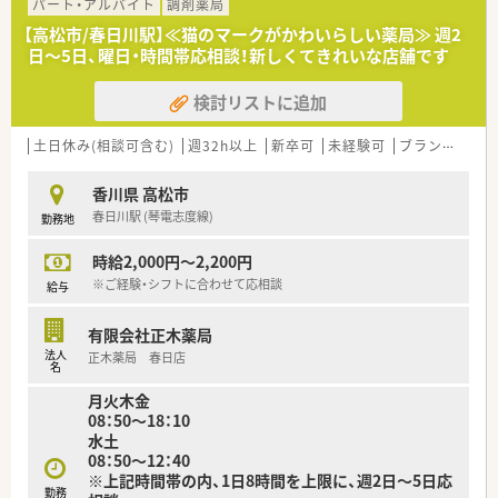
■中四国に200店舗以上展開する大手ドラッグストアです。さら
パート・アルバイト
調剤薬局
に増加中で成長性がある企業です。
【高松市/春日川駅】≪猫のマークがかわいらしい薬局≫ 週2
■近年、関西方面にも店舗展開をしています。
日～5日、曜日・時間帯応相談！新しくてきれいな店舗です
■ドラッグストア併設調剤薬局を40店舗以上展開。
■店舗拡大に伴いキャリアアップできるポジションが多数あり！
検討リストに追加
頑張り次第で高給与も可能！
■日用品から医薬品・化粧品まで、従業員割引制度など支出を減
らせる嬉しいメリットもたくさんあります！
土日休み(相談可含む)
週32h以上
新卒可
未経験可
ブランク可
残
■「暮らしに役立つことなら何でも取り組もう」をモットーに、
認知症カフェなどの地域貢献活動を行っています。
香川県 高松市
■設備機器を全店舗統一しており、分包機・軟膏ねり機・PTP除包
春日川駅 (琴電志度線)
勤務地
機の他にバーコード照合監査システムを全店に導入していま
す。
時給2,000円～2,200円
■月3日まで希望休を出すことが出来るため、プライベートの予
定が立てやすい環境が整っています。
※ご経験・シフトに合わせて応相談
給与
■研修講師や在宅の推進、リクルーターなど、興味があれば調剤
以外の取組に参加することができます。
有限会社正木薬局
■薬剤師の人員配置については、1人当たりの処方箋枚数が1日
法人
正木薬局 春日店
20～25枚程度になるように配置されてます。
名
余裕をもった人員配置で患者さまの対応にしっかりと時間を
月火木金
使うことができます。
08：50～18：10
水土
＜こんな方にオススメ＞
08：50～12：40
■調剤業務をメインとし服薬指導とともにOTC商材の提案もし
※上記時間帯の内、1日8時間を上限に、週2日～5日応
たい方
勤務