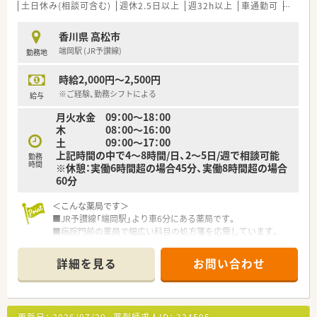
成長度合いに合わせた教育を心がけています。
土日休み(相談可含む)
週休2.5日以上
週32h以上
車通勤可
高時給(
＜法人特徴＞
香川県 高松市
■地域に根差したドラッグストア・調剤薬局・
端岡駅 (JR予讃線)
勤務地
ドラッグストア併設型調剤薬局を展開している法人です。
ドラッグストアは現在130店舗展開しておりますが、
時給2,000円～2,500円
調剤薬局（併設店）は新店予定も含めて15店舗となります。
今後広島県を中心に調剤併設店を増やしていく方針の法人と
※ご経験、勤務シフトによる
給与
なります。
月火水金 09：00～18：00
■「地域の健康増進に貢献する」をテーマとして運営を行ってお
木 08：00～16：00
ります。
土 09：00～17：00
そのため、街の身近な医療人を目指し、患者様に興味をもって
上記時間の中で4～8時間/日、2～5日/週で相談可能
関われる薬剤師を求めております。
勤務
時間
※休憩：実働6時間超の場合45分、実働8時間超の場合
薬剤師一人一人が患者様に薬のご提案や服薬指導後のフォロ
60分
ーを行うなど
「専属薬剤師」としての取り組みを強化しております。
＜こんな薬局です＞
■薬剤師は調剤併設店の対応がメインとなります。
■JR予讃線「端岡駅」より車6分にある薬局です。
そのため、勤務時間帯も調剤薬局の開局時間での勤務となりま
■病院門前の薬局で幅広い科目の処方箋を応需しています。
す。
■令和7年に現在の店舗近くに移転予定です。
併設店でのご勤務の場合はOTCに関しても身近に学ぶ環境が
ございますので
詳細を見る
お問い合わせ
＜業務内容＞
幅広い知識と経験を蓄積する事が可能となります。
■総合科目の処方箋を応需しています。
■基本的には残業が発生しないようなシフト環境を整えており
■処方箋は1日平均80枚程度です。
ます。
有給取得率も高く、自己啓発休暇も含め、年間120日以上の