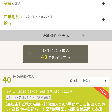
業種
を選ぶ
雇用形態 /
パート・アルバイト
給与
詳細条件を表示
条件に合う求人
40
件を
検索する
40
件の薬剤師求人
並び順
更新日：
2026/08/03
薬剤師求人ID：
82136
パート・アルバイト
調剤薬局
【高松市】≪週20時間～社保加入OK≫勤務曜日ご相談くださ
い！高松市中心部パート薬剤師募集♪複数店舗展開で応援