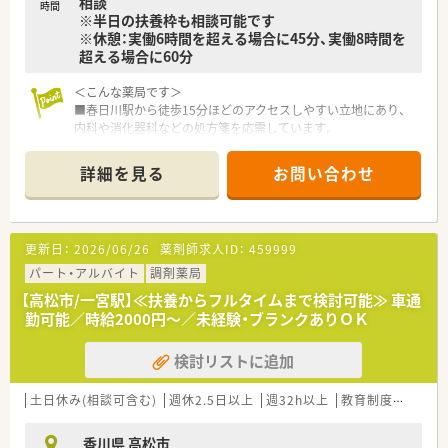
相談
■生活に密着したアドバイスができる薬剤師になりたい方
時間
※半日の扶養枠も相談可能です
■調剤業務とOTC業務の両方に興味があり、薬剤師としての幅を
※休憩：実働6時間を超える場合に45分、実働8時間を
広げたい方
超える場合に60分
■店舗の皆で目標に向かってがんばりたい方
＜こんな薬局です＞
■春日川駅から徒歩15分ほどのアクセスしやすい立地にあり、
内科や消化器科などの処方箋を応需しています。
■26年1月に新規オープンした店舗で猫のマークがかわいらし
い
詳細を見る
お問い合わせ
■現在は常勤薬剤師1名とパート薬剤師1名が在籍しており、少
人数ながらお互いに協力して日々の業務を行います。
＜こんな企業です＞
更新日：
2026/06/26
薬剤師求人ID：
459999
■香川県内全域に店舗展開中企業です。
■社長は県薬剤師会の常務理事と坂出市薬剤師会の会長をされ
パート・アルバイト
調剤薬局
ており、常に最新の薬局業界傾向を知ることができます。
【高松市/一宮駅】≪扶養からフルタイムまで検討可能≫ 車通
■薬局運営以外にも保育園やサービス付き高齢者住宅などの社
勤可能／時給2000円～／未経験・ブランクありＯＫ
会福祉や卸などもグループとして事業展開されています。
検討リストに追加
土日休み(相談可含む)
週休2.5日以上
週32h以上
教育制度あり
シ
香川県 高松市