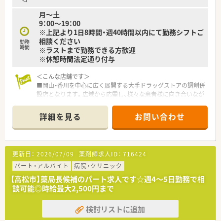
月～土
9：00～19：00
※上記より1日8時間・週40時間以内にて勤務シフトご
相談ください
勤務
時間
※ラストまで勤務できる方歓迎
※休憩時間法定通り付与
＜こんな店舗です＞
■岡山・香川を中心に広く展開する大手ドラッグストアの調剤併
設店となります。広域から応需し、様々な患者様に向き合いなが
らお仕事をすることができます。
■大手チェーンならではの福利厚生、調剤設備、教育制度が整い
詳細を見る
お問い合わせ
お仕事しやすい環境です。
■広域からの処方箋に対応している店舗です。枚数は比較的落
ち着いており、ゆったりとお仕事することが可能です。
更新日：
2026/07/09
薬剤師求人ID：
716424
〈会社の特徴〉
■中四国に200店舗以上展開する大手ドラッグストアです。さら
パート・アルバイト
病院・クリニック
に増加中で成長性がある企業です。
【高松市】薬局長候補のパート求人です☆週4～5日勤務で相
■近年、関西方面にも店舗展開をしています。
談可能◎時給最大2,500円まで
■ドラッグストア併設調剤薬局を40店舗以上展開。
■店舗拡大に伴いキャリアアップできるポジションが多数あり！
検討リストに追加
頑張り次第で高給与も可能！
■日用品から医薬品・化粧品まで、従業員割引制度など支出を減