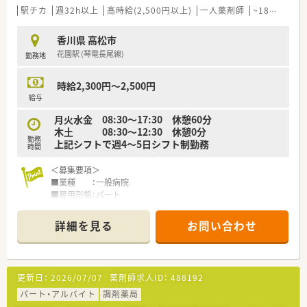
らせる嬉しいメリットもたくさんあります！
駅チカ
週32h以上
高時給(2,500円以上)
一人薬剤師
~18時までの職場
■「暮らしに役立つことなら何でも取り組もう」をモットーに、
認知症カフェなどの地域貢献活動を行っています。
香川県 高松市
■設備機器を全店舗統一しており、分包機・軟膏ねり機・PTP除包
花園駅 (琴電長尾線)
勤務地
機の他にバーコード照合監査システムを全店に導入していま
す。
■月3日まで希望休を出すことが出来るため、プライベートの予
時給2,300円～2,500円
定が立てやすい環境が整っています。
給与
■研修講師や在宅の推進、リクルーターなど、興味があれば調剤
月火水金 08:30～17:30 休憩60分
以外の取組に参加することができます。
木土 08:30～12:30 休憩0分
■薬剤師の人員配置については、1人当たりの処方箋枚数が1日
勤務
上記シフトで週4～5日シフト制勤務
20～25枚程度になるように配置されてます。
時間
余裕をもった人員配置で患者さまの対応にしっかりと時間を
使うことができます。
＜募集要項＞
■業種 ：一般病院
＜こんな方にオススメ＞
■雇用形態：パート
■調剤業務をメインとし服薬指導とともにOTC商材の提案もし
■業務内容：調剤、監査、服薬指導、病棟業務
たい方
■資格 ：薬剤師免許をお持ちの方（取得見込みの方を含む）
詳細を見る
お問い合わせ
■生活に密着したアドバイスができる薬剤師になりたい方
■給与 ：時給2,300円～2,500円
■調剤業務とOTC業務の両方に興味があり、薬剤師としての幅を
■勤務時間：
広げたい方
月火水金 08：30～17：30（休憩60分）
■店舗の皆で目標に向かってがんばりたい方
木土 08：30～12：30（休憩0分）
更新日：
2026/07/07
薬剤師求人ID：
488192
上記より週4～5日シフト制勤務
■休日 ：日祝＋シフトによる 有給休暇法定通り付与
パート・アルバイト
調剤薬局