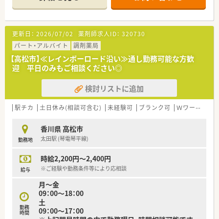
お仕事しやすい環境です。
■広域からの処方箋に対応している店舗です。枚数は比較的落
ち着いており、ゆったりとお仕事することが可能です。
更新日：
2026/07/02
薬剤師求人ID：
320730
〈会社の特徴〉
■中四国に200店舗以上展開する大手ドラッグストアです。さら
パート・アルバイト
調剤薬局
に増加中で成長性がある企業です。
【高松市】≪レインボーロード沿い≫通し勤務可能な方歓
■近年、関西方面にも店舗展開をしています。
迎 平日のみもご相談ください◎
■ドラッグストア併設調剤薬局を40店舗以上展開。
■店舗拡大に伴いキャリアアップできるポジションが多数あり！
検討リストに追加
頑張り次第で高給与も可能！
■日用品から医薬品・化粧品まで、従業員割引制度など支出を減
らせる嬉しいメリットもたくさんあります！
駅チカ
土日休み(相談可含む)
未経験可
ブランク可
Ｗワーク可
■「暮らしに役立つことなら何でも取り組もう」をモットーに、
認知症カフェなどの地域貢献活動を行っています。
香川県 高松市
■設備機器を全店舗統一しており、分包機・軟膏ねり機・PTP除包
太田駅 (琴電琴平線)
勤務地
機の他にバーコード照合監査システムを全店に導入していま
す。
時給2,200円～2,400円
■月3日まで希望休を出すことが出来るため、プライベートの予
定が立てやすい環境が整っています。
※ご経験や勤務条件等により応相談
給与
■研修講師や在宅の推進、リクルーターなど、興味があれば調剤
月～金
以外の取組に参加することができます。
09：00～18：00
■薬剤師の人員配置については、1人当たりの処方箋枚数が1日
土
20～25枚程度になるように配置されてます。
勤務
09：00～17：00
余裕をもった人員配置で患者さまの対応にしっかりと時間を
時間