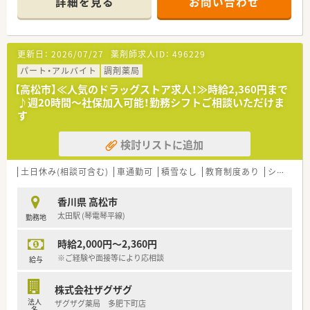
詳細を見る
お問い合わせ
＜業務内容＞
■処方箋による調剤業務、服薬指導、薬剤情報の提供など
■小児科応需。応需処方箋枚数は約38枚/日、午前中は20名程度
更新日：
2026/07/27
薬剤師求人ID：
496229
の来局です。
パート・アルバイト
調剤薬局
＜研修制度＞
【高松市】≪人気のドラッグストア求人！≫時給2,360円まで
■現場の先輩薬剤師より指導を受けて頂きます。
♪週20時間～社保加入可能！勤務シフトご相談いただけま
す
＜法人特徴＞
■香川県内で1店舗展開している調剤薬局です。地域密着型のチ
検討リストに追加
ェーン薬局から独立した店舗となっており、新しい法人でありな
がら地域の方との交流はしっかりとある薬局です。
■現状香川県に1店舗のみである為、異動等はございません。
土日休み(相談可含む)
車通勤可
積雪なし
教育制度あり
シフト制
＜こんな方にもオススメ＞
香川県 高松市
■就業時間に制限のある方
太田駅 (琴電琴平線)
勤務地
■小児科に興味のある方
時給2,000円～2,360円
※ご経験や面接等により応相談
給与
株式会社ザグザグ
法人
ザグザグ薬局 多肥下町店
名