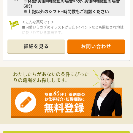
※休憩:実働6時間超の場合45分、実働8時間超の場合
60分
※上記以外のシフト・時間数もご相談ください
＜こんな薬局です＞
■可愛いうさぎのイラストが目印！イベントなども開催され地域
に愛されている薬局です。
■最寄り駅より1km圏内です。マイカー通勤もOK！
■女性のスタッフが多く、皆さんで和気あいあいとお仕事されて
詳細を見る
お問い合わせ
います。
＜業務内容＞
■処方箋による調剤業務、服薬指導、薬剤情報の提供など。在宅
業務も発生します。
わたしたちがあなたの条件にぴった
■耳鼻科の処方箋がメインです。
りの職場をお探しします。
処方箋枚数は100枚/日程度です。
＜研修制度＞
■現場の先輩薬剤師より指導を受けて頂きます。
＜法人特徴＞
■香川県高松市国分寺エリアにて2店舗展開している薬局です。
■在宅にかなり比重を置いており、往診同行も行われています。
在宅件数は60件（内20件居宅：2施設40件）です。
■県内初の無菌調剤室を導入した薬局です。