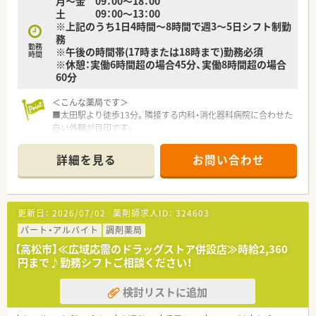
月～金 09：00～18：00
【勤務実態について】
土 09：00～13：00
■開局時間は18時までとなっており、時間外の勤務はほとんど
※上記のうち1日4時間～8時間で週3～5日シフト制勤
発生しないため、終業後の時間を有効に活用することが可能で
務
す。
勤務
※午後の時間帯(17時または18時まで)勤務必須
■年間休日は112日確保されており、日祝休みに加えて平日の水
時間
※休憩：実働6時間超の場合45分、実働8時間超の場合
曜日がお休みとなるため、心身ともにリフレッシュいただけま
60分
す。
■無料の駐車場が完備されているため、商店街近くの好立地であ
＜こんな薬局です＞
りながら自家用車での通勤も非常にスムーズでストレスがあり
■太田駅より徒歩13分。隣接する内科・消化器科病院に合わせた
ません。
白い外観が目印です。
■外来調剤だけでなくかかりつけ・在宅・健康サポート薬局・イベ
【こんな取り組みをしています】
ントの開催など様々な業務に積極的に取り組まれています。
■調剤業務の安全性を高めるために最新の錠剤監査システムを
詳細を見る
お問い合わせ
■香川県内で2店舗展開。もう1店舗も車で15分圏内にございま
導入しており、人的ミスを未然に防ぐ体制づくりに注力しており
す。腰を据えて地域住民の方の健康に寄与したい方へオススメ
ます。
の薬局です。
■e-Learningや社内勉強会などを実施しており、日々の業務を
通じて薬剤師としての専門性を常にアップデートできる環境で
更新日：
2026/07/02
薬剤師求人ID：
324603
＜業務内容＞
す。
■処方箋による調剤業務、服薬指導、薬剤情報の提供など
パート・アルバイト
調剤薬局
■地域の方々の暮らしに根ざした薬局として、処方箋がなくても
■隣接する病院より内科・消化器科応需。応需処方箋枚数は約75
健康相談に立ち寄れるような開かれた店舗づくりを目指してい
【高松市】≪広域応需のドラッグストア併設店≫時給2,360
枚。
ます。
円まで♪勤務シフトご相談ください！
＜研修制度＞
検討リストに追加
■現場の先輩薬剤師より指導を受けて頂きます。