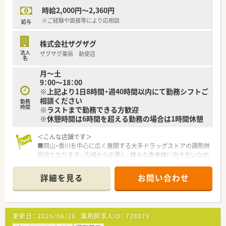
時給2,000円～2,360円
※ご経験や面接等により応相談
給与
株式会社ザグザグ
法人
ザグザグ薬局 勅使店
名
月～土
9：00～18：00
※上記より1日8時間・週40時間以内にて勤務シフトご
相談ください
勤務
時間
※ラストまで勤務できる方歓迎
※休憩時間は6時間を超える勤務の場合は1時間休憩
＜こんな店舗です＞
■岡山・香川を中心に広く展開する大手ドラッグストアの調剤併
設店となります。広域から応需し、様々な患者様に向き合いなが
らお仕事をすることができます。
■大手チェーンならではの福利厚生、調剤設備、教育制度が整い
詳細を見る
お問い合わせ
お仕事しやすい環境です。
■広域からの処方箋に対応している店舗です。枚数は比較的落
ち着いており、ゆったりとお仕事することが可能です。
更新日：
2026/06/26
薬剤師求人ID：
728879
〈会社の特徴〉