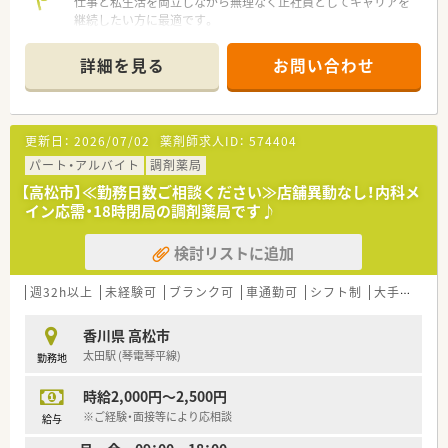
仕事と私生活を両立しながら無理なく正社員としてキャリアを
継続したい方に最適です。
【店舗情報と応需状況について】
詳細を見る
お問い合わせ
■琴電琴平線の片原町駅から徒歩6分という好立地にあり、高松
中央商店街の中に位置する地域密着型の調剤薬局でございま
す。
■内科や循環器内科の処方箋を1日あたり40枚程度応需してお
更新日：
2026/07/02
薬剤師求人ID：
574404
り、加えて関連施設への施設在宅調剤をメインに行っておりま
す。
パート・アルバイト
調剤薬局
■現在は約80名分の施設調剤に対応しておりますが、今後さら
【高松市】≪勤務日数ご相談ください≫店舗異動なし！内科メ
に30名程度の受け入れ増加が見込まれている活気ある店舗で
イン応需・18時閉局の調剤薬局です♪
す。
検討リストに追加
【法人特徴について】
■高松市内で2店舗の薬局を運営するほか、グループ会社ではサ
ービス付き高齢者向け住宅や介護事業など幅広く展開しており
週32h以上
未経験可
ブランク可
車通勤可
シフト制
大手チェーン以外
ます。
■農業や保育園運営といった多角的な事業運営を行っており、地
香川県 高松市
域のインフラとして多方面から社会に貢献している法人組織で
太田駅 (琴電琴平線)
勤務地
す。
■定年制度を設けていないため、年齢に縛られることなくご自身
時給2,000円～2,500円
のスキルを活かして末永く腰を据えて働くことが可能な環境で
す。
※ご経験・面接等により応相談
給与