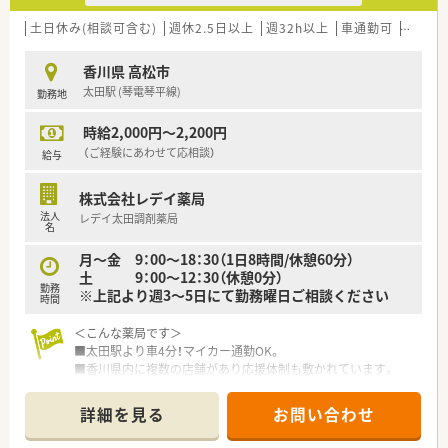
■心療内科を中心に、内科、婦人科、消化器科など多岐にわたる
処方箋の調剤・監査・服薬指導を行います。
土日休み(相談可含む)
週休2.5日以上
週32h以上
車通勤可
教育制
■店舗として在宅医療も積極的に行っていますが、専任担当者が
いるため、外来業務に集中できる環境です。
香川県 高松市
■近隣店舗への応援勤務を通じて、異なる処方内容や業務フロー
太田駅 (琴電琴平線)
勤務地
を経験し、幅広いスキルを習得できます。
時給2,000円～2,200円
【こんな取り組みをしています】
■監査業務の負担とリスクを軽減するため、全店舗に監査レンジ
（ご経験にあわせて応相談）
給与
を導入するなど、設備投資を惜しみません。
■会社が指定するe-ラーニングの受講費用は全額負担するなど、
株式会社レデイ薬局
スタッフのスキルアップを積極的に支援します。
法人
レデイ太田調剤薬局
■地域支援体制加算を取得しており、地域住民の健康を多角的に
名
サポートするかかりつけ薬局としての役割を担っています。
月～金 9：00～18：30（1日8時間/休憩60分）
土 9：00～12：30（休憩0分）
勤務
※上記より週3～5日にて勤務曜日ご相談ください
時間
＜こんな薬局です＞
■太田駅より車4分！マイカー通勤OK。
■香川県内に複数の店舗があり応援体制も敷かれています。
■ドラッグストア併設の強みを生かし、地域に対して面対応で処
方箋応需しています。
詳細を見る
お問い合わせ
■子育て中の方も多く、皆様助け合いながらご勤務されていま
す。