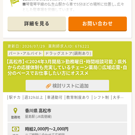
■琴電琴平線の仏生山駅から車で5分ほどの場所に位置し、広々
とした駐車場を完備しています。
■近隣の耳鼻咽喉科クリニックから処方箋をメインに応需して
おり、その割合は約9割に及びます。
詳細を見る
お問い合わせ
■1日の処方箋枚数は平均100枚程度ですが、花粉症時期などの
繁忙期には200枚を超えます。
【募集背景と求める人物像について】
更新日：
2026/07/29
薬剤師求人ID：
676221
■体制強化に伴う欠員補充の募集であり、経験の有無を問わず意
欲的な方を歓迎しています。
パート・アルバイト
ドラッグストア(調剤あり)
■将来的な管理薬剤師候補や、地域医療に貢献したいと考える方
【高松市】≪2024年3月開局≫勤務曜日・時間相談可能♪県外
を求めている職場環境です。
からの応援体制も充実しているチェーン薬局◎広域応需・自
■繁忙期の手当や高年収の相談も可能であり、しっかりと稼ぎた
分のペースでお仕事したい方にオススメ
い方にも最適といえる求人です。
検討リストに追加
【勤務実態について】
■薬歴入力は自宅への持ち帰りが可能で、その時間分もしっかり
と残業代が支給される珍しい厚遇です。
駅チカ
週32h以上
車通勤可
教育制度あり
シフト制
大手チェーン以外
■1人分の薬歴入力に対して2分の残業時間がカウントされるな
ど、労働管理が適正に行われています
香川県 高松市
■店舗の2階には休憩室やミーティングスペースがあり、オンオ
屋島駅 (JR高徳線)
勤務地
フを切り替えて休憩を取ることができます。
時給2,000円～2,000円
【こんな方が活躍中】
■経験の浅い若手からベテランまで、幅広い年代の薬剤師がそれ
※ご経験に合わせて応相談