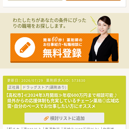
■総合科目の処方箋を応需しています。
■基本的には残業が発生しないようなシフト環境を整えており
■処方箋は1日平均80枚程度です。
ます。
有給取得率も高く、自己啓発休暇も含め、年間120日以上の
＜研修制度＞
休暇取得が可能な法人となります。
わたしたちがあなたの条件にぴった
■資格補助制度やスキルアップ制度あり（全額会社負担）
そのため、公私ともに充実してご勤務して頂く事が可能です。
りの職場をお探しします。
＜法人特徴＞
＜こんな方にもオススメ＞
■香川県・愛媛県に店舗展開しています。(17店舗)
■OTCも学べる環境でスキルアップしたい方
■薬剤師の年代も若い世代からベテランまで幅広く勤務されて
■研修制度の整った法人で働きたい方
います。
等々…
■お子様からご高齢の方まで利用しやすい薬局作りを目指され
ています。
少しでも気になった方はお問い合わせくださいませ
■いずれの店舗もバリアフリー対応で広めの作りとなっており、
デザインにもこだわられています。
■調剤設備も最新のものを取り揃えており、一包化監査システム
を導入している店舗もございます。
更新日：
2026/07/29
薬剤師求人ID：
573830
正社員
ドラッグストア(調剤あり)
＜こんな方にもオススメ＞
■地域密着型の薬局で勤務を希望している方
【高松市】≪2024年3月開局≫年収600万円まで相談可能♪
等々…
県外からの応援体制も充実しているチェーン薬局◎広域応
需・自分のペースでお仕事したい方にオススメ
少しでも気になった方はお問い合わせくださいませ
検討リストに追加