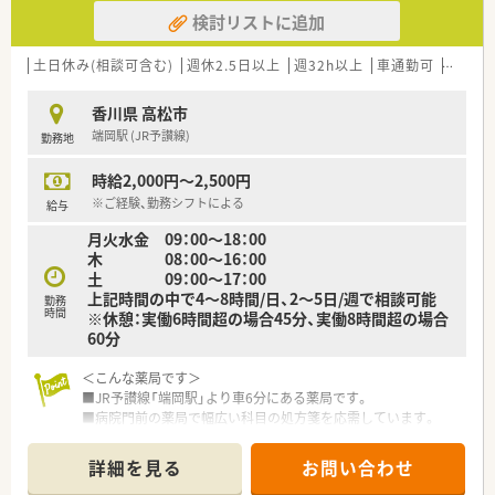
■『どこの薬局でも通用する』薬剤師の育成・教育を行っていま
検討リストに追加
す。
■メンター制度を取り入れ、ひとりひとりの
成長度合いに合わせた教育を心がけています。
土日休み(相談可含む)
週休2.5日以上
週32h以上
車通勤可
高時給(
＜法人特徴＞
香川県 高松市
■地域に根差したドラッグストア・調剤薬局・
端岡駅 (JR予讃線)
勤務地
ドラッグストア併設型調剤薬局を展開している法人です。
ドラッグストアは現在130店舗展開しておりますが、
時給2,000円～2,500円
調剤薬局（併設店）は新店予定も含めて15店舗となります。
今後広島県を中心に調剤併設店を増やしていく方針の法人と
※ご経験、勤務シフトによる
給与
なります。
月火水金 09：00～18：00
■「地域の健康増進に貢献する」をテーマとして運営を行ってお
木 08：00～16：00
ります。
土 09：00～17：00
そのため、街の身近な医療人を目指し、患者様に興味をもって
上記時間の中で4～8時間/日、2～5日/週で相談可能
関われる薬剤師を求めております。
勤務
時間
※休憩：実働6時間超の場合45分、実働8時間超の場合
薬剤師一人一人が患者様に薬のご提案や服薬指導後のフォロ
60分
ーを行うなど
「専属薬剤師」としての取り組みを強化しております。
＜こんな薬局です＞
■薬剤師は調剤併設店の対応がメインとなります。
■JR予讃線「端岡駅」より車6分にある薬局です。
そのため、勤務時間帯も調剤薬局の開局時間での勤務となりま
■病院門前の薬局で幅広い科目の処方箋を応需しています。
す。
■令和7年に現在の店舗近くに移転予定です。
併設店でのご勤務の場合はOTCに関しても身近に学ぶ環境が
ございますので
詳細を見る
お問い合わせ
＜業務内容＞
幅広い知識と経験を蓄積する事が可能となります。