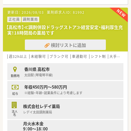
＜業務内容＞
更新日：
2026/08/03
薬剤師求人ID：
81992
■調剤・投薬・監査等外来処方箋対応をお願いいたします。
■内科、呼吸器科メイン応需。応需処方箋枚数は105枚/日、薬剤
正社員
調剤薬局
師常勤7名在籍しています。
【高松市】≪調剤併設ドラッグストア≫経営安定・福利厚生充
実！18時閉局の薬局です
＜研修制度＞
■ご入職後は実務を通じて一連の業務を習得いただきます。
検討リストに追加
＜法人特徴＞
調剤薬局を併設している調剤併設型、「フジでのお買い物のつい
週32h以上
未経験可
ブランク可
車通勤可
シフト制
大手チェーン以外
でにあのお薬や化粧品を・・・」というお客様の生活シーンに対応
したインストア型、そのインストア型の中でも化粧品を専門に扱
香川県 高松市
うコスメ店など地域のお客様のニーズに合わせた店舗展開をし
太田駅 (琴電琴平線)
勤務地
ております。
■ツルハグループとして瀬戸内海圏にてドミナント展開を強化
年収450万円～580万円
している地域№１のドラッグチェーンです。
今後も更に、ドラッグストアと調剤薬局の併設店を標準型店舗
※経験・年齢・就業条件により考慮します
給与
として、利便性と専門性を兼ね備えた店舗展開を図って参りま
す。
株式会社レデイ薬局
■愛媛県を中心に四国・中国エリアに228店舗展開しておりま
法人
レデイ太田調剤薬局
す。現在約3割が調剤取扱店舗です。
名
■様々な福利厚生制度で、業界トップクラスの満足度を誇ってお
月火水木金
ります。誰もが安心して働ける職場づくりを目指しています。
9：00～18：00
■地域のお客様と共に取り組む地域支援・社会貢献活動も活発に