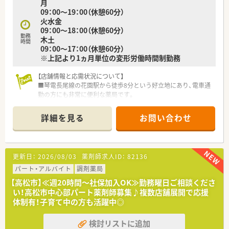
月
09：00～19：00（休憩60分）
火水金
09：00～18：00（休憩60分）
勤務
木土
時間
09：00～17：00（休憩60分）
※上記より1ヵ月単位の変形労働時間制勤務
【店舗情報と応需状況について】
■琴電長尾線の花園駅から徒歩8分という好立地にあり、電車通
勤の方にも非常に便利な薬局です。
■心療内科を中心に、内科や婦人科など幅広い科目を応需してお
り、1日の処方箋は約60枚です。
詳細を見る
お問い合わせ
■薬剤師は在宅専任スタッフを含め複数名体制で、事務スタッフ
と協力しながら業務に取り組んでいます。
【募集背景と求める人物像について】
更新日：
2026/08/03
薬剤師求人ID：
82136
■今後の新店舗開局を予定しているための増員募集となり、会社
の成長を共に支えてくださる方を求めます。
パート・アルバイト
調剤薬局
■互いに協力し、助け合う社風を大切にしているため、協調性の
【高松市】≪週20時間～社保加入OK≫勤務曜日ご相談くださ
ある「優しい人柄」の方を歓迎いたします。
い！高松市中心部パート薬剤師募集♪複数店舗展開で応援
■第二新卒や調剤未経験の方、ブランクのある方のご応募も多
体制有！子育て中の方も活躍中◎
く、前向きに学びたい意欲を重視します。
検討リストに追加
【想定される業務内容】