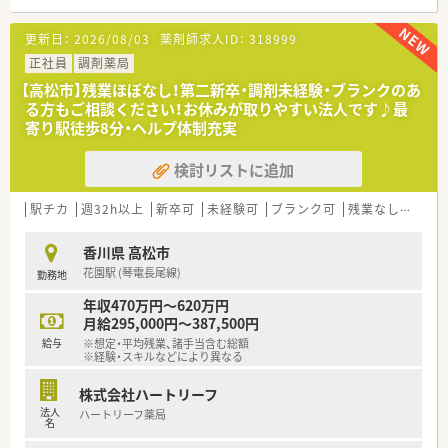
■調剤室はリニューアルされており、
綺麗で広々とした空間です。
更新日：
2026/08/03
薬剤師求人ID：
318999
＜業務内容＞
正社員
調剤薬局
■病棟業務をメインでできる方を募集しています。
【高松市】残業ほぼなし！第二新卒・調剤未経験・ブランクのあ
■薬剤師は常勤3名・パート2名体制です。
る方もご相談ください！お休みが取りやすい法人です♪最
寄り駅徒歩8分・ヘルプ体制充実
＜こんな方にもオススメ＞
■ライフワークバランスを大切にしたい方
検討リストに追加
■急性期の経験も積みたい方
■チーム医療の一員としてスキルアップしたい方
駅チカ
週32h以上
新卒可
未経験可
ブランク可
残業なし(ほぼなし含む)
少しでも気になった方はお問い合わせくださいませ
香川県 高松市
花園駅 (琴電長尾線)
勤務地
年収470万円～620万円
月給295,000円～387,500円
給与
※想定・平均残業、諸手当含む総額
※経験・スキルなどにより異なる
株式会社ハートリーフ
法人
ハートリーフ薬局
名