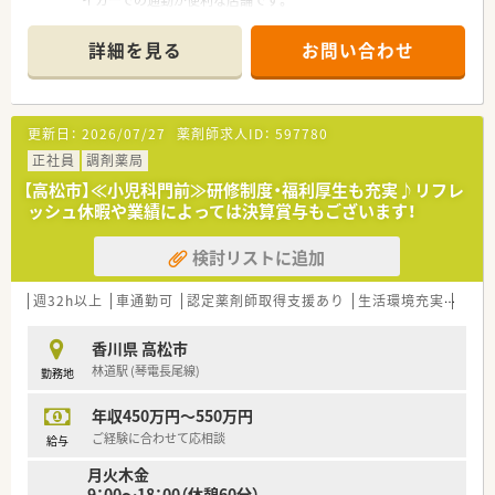
■内科や外科、消化器内科、眼科など多科目を応需し、1日平均
120枚の処方箋に対応しています。
詳細を見る
お問い合わせ
■現在は薬剤師4名が在籍しており、外来業務に加えて月190件
もの在宅業務を行っています。
【法人特徴について】
更新日：
2026/07/27
薬剤師求人ID：
597780
■香川県内で調剤薬局を4店舗展開しているほか、介護事業も手
掛けており経営基盤が安定しています。
正社員
調剤薬局
■薬局と介護の両事業を通じて地域医療に貢献しており、長期的
【高松市】≪小児科門前≫研修制度・福利厚生も充実♪リフレ
な視点で安心して働ける法人です。
ッシュ休暇や業績によっては決算賞与もございます！
■医療機関や製薬会社との勉強会を積極的に開催しており、薬剤
師としてスキルアップできる環境です。
検討リストに追加
【想定される業務内容】
■外来処方箋に基づく調剤や監査、服薬指導に加えて、施設や居
週32h以上
車通勤可
認定薬剤師取得支援あり
生活環境充実
教育
宅への在宅訪問業務を担当します。
■内科や眼科など複数の医療機関からの処方箋に対応するため、
香川県 高松市
幅広い薬学的知識が身につきます。
林道駅 (琴電長尾線)
勤務地
■月190件という豊富な在宅案件に対応するため、他職種と連携
した在宅医療のスキルが磨かれます。
年収450万円～550万円
【想定されるキャリアイメージ】
ご経験に合わせて応相談
給与
■多科目の処方箋対応と豊富な在宅業務を通じて、地域医療のス
月火木金
ペシャリストとして成長できます。
9：00～18：00（休憩60分）