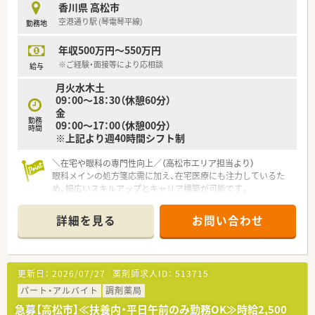
う異動はありません。
香川県 高松市
■調剤薬局事業以外も業績が安定しているため、将来性も安定
空港通り駅 (琴電琴平線)
勤務地
し、子育て支援の取り組みも徹底されています
■福利厚生も充実しています。 企業型DC・積立NISA・財形貯蓄
年収500万円～550万円
の導入も勿論、 e―ラーニング受講補助等のスキルアップ支援
も行っております。
※ご経験・面接等により応相談
給与
■人事考課制度があります。従業員のモチベーションを保つ為、
月火水木土
昇給率は比較的高く設定されています。
09：00～18：30（休憩60分）
金
【研修制度が充実】
勤務
09：00～17：00（休憩00分）
■教育制度が充実しています。メーカーとの勉強会の他にも、調
時間
※上記より週40時間シフト制
剤報酬改定についての勉強会や各種法律研修等も行っていま
す。
＼在宅や眼科の専門性向上／（高松市エリア担当より）
■管理職へのキャリアアップのためにも、 経営マネージメント
眼科メインの処方箋応需に加え、在宅医療にも注力しているた
研修・管理者研修等も行っています。
め、幅広いスキルアップとキャリア構築が可能です。
■調剤薬局に勤務しながら、病院での実務研修にも参加すること
＊------------------------------------------＊
ができ、専門知識的を身に付けることが可能となっています。
詳細を見る
お問い合わせ
【店舗情報と応需状況について】
【こんな方にもオススメ】
■空港通り駅から車で7分ほどの場所にあり、車通勤も可能で毎
■しっかりと自分の業務に対する姿勢等を評価してもらえる環
日の通勤ストレスを軽減できる好立地の薬局です。
境で働きたい方
■眼科メインの処方箋を1日50から60枚程度応需しており、眼科
■専門的な知識を身に付ける事が出来る環境・研修制度がある先
更新日：
2026/07/27
薬剤師求人ID：
513715
領域の専門的な知識を深く学ぶことができます。
でスキルアップを目指したい方
■外来調剤に加えて居宅および施設の在宅業務にも注力してお
パート・アルバイト
調剤薬局
■お子様が好きな方
り、地域医療に幅広く貢献しているのが特徴です。
等々…
急募【高松市】≪扶養内・平日午前のみ勤務OK≫時給2,500