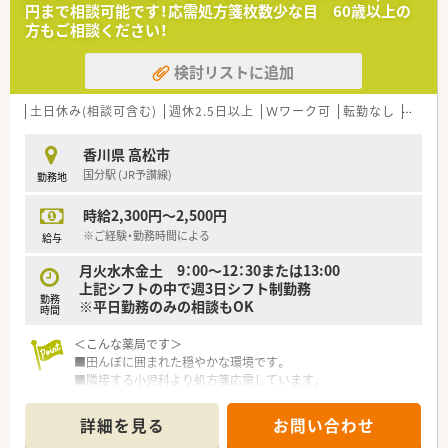
円まで相談可能です！応需処方箋枚数少な目 60歳以上の
【法人特徴について】
少しでも気になった方はお問い合わせくださいませ！
方もご相談ください！
■医療や福祉など幅広い事業を展開するグループ法人であり、業
績が安定しているため将来性も高く安心の企業です。
検討リストに追加
■四国や関西エリアを合わせて40店舗以上の調剤薬局を運営し
ており、地域に根差したネットワークを持っています。
■徳島県内ではトップクラスの施設在宅件数を誇り、訪問薬局支
土日休み(相談可含む)
週休2.5日以上
Ｗワーク可
転勤なし
車通勤
援システムを活用して患者管理を徹底しています。
香川県 高松市
【こんな取り組みをしています】
国分駅 (JR予讃線)
勤務地
■子育て支援の取り組みを徹底しており、仕事と家庭の両立を支
援する企業として自治体からの認定も受けています。
時給2,300円～2,500円
■従業員の働きやすさを追求し、提携する保育園や自社での託児
所運営などを通じて労働環境の改善を進めています。
※ご経験・勤務時間による
給与
■訪問薬局支援システムを導入することで、在宅訪問時の患者管
月火水木金土 9：00～12：30または13:00
理を効率化し、サービスの質向上に努めています。
上記シフトの中で週3日シフト制勤務
勤務
※平日勤務のみの相談もOK
時間
＜こんな薬局です＞
■田んぼに囲まれた穏やかな環境です。
■隣接する小児科より処方箋応需しています。
■近隣にはドラッグストアもあり、お仕事終わりの買い物にも便
利な立地です。
詳細を見る
お問い合わせ