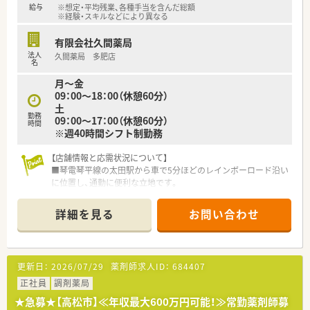
給与
※想定・平均残業、各種手当を含んだ総額
■OTC医薬品や健康食品の販売にも積極的に取り組んでおり、患
※経験・スキルなどにより異なる
者様へのカウンセリングや健康相談にも対応していただきま
す。
有限会社久間薬局
法人
久間薬局 多肥店
【法人特徴について】
名
■高松市を中心に系列グループ会社と2社体制で計7店舗の調剤
月～金
薬局を運営しており、地域に根差した医療提供をモットーとして
09：00～18：00（休憩60分）
います。
土
■薬剤師と他職種の業務内容を明確に分離し、コンプライアンス
勤務
09：00～17：00（休憩60分）
時間
意識を高く持って運営されているクリーンな企業体質です。
※週40時間シフト制勤務
■設備投資にも積極的で、無菌調剤室を完備する店舗も有してお
り、今後のニーズ拡大が見込まれる在宅医療にも力を入れていま
【店舗情報と応需状況について】
す。
■琴電琴平線の太田駅から車で5分ほどのレインボーロード沿い
に位置し、通勤に便利な立地です。
■心療内科や精神科の処方箋を中心に1日平均80枚ほど応需し
ており、専門性を高められる環境です。
詳細を見る
お問い合わせ
■常勤薬剤師が3名在籍しており、調剤過誤防止システムなどの
活用で安全に業務を行っています。
【募集背景と求める人物像について】
更新日：
2026/07/29
薬剤師求人ID：
684407
■体制強化および欠員補充のための募集であり、即戦力として活
躍できる経験者を歓迎しています。
正社員
調剤薬局
■指示を待つのではなく自主的に考え行動できる方や、社会人と
★急募★【高松市】≪年収最大600万円可能！≫常勤薬剤師募
しての常識を持った方を求めています。