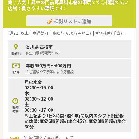
集♪人気上昇中の門前耳鼻科応需の薬局です◎綺麗で広い
■40代までの幅広い年齢層の方が相談可能であり、経験や人柄
店舗で働きやすい環境です！
を重視した採用を行っています。
検討リストに追加
【想定される業務内容】
■心療内科の処方箋に基づいた調剤や服薬指導を行い、患者様の
メンタルヘルスをサポートします。
週32h以上
車通勤可
高給与(600万円以上)
住宅補助(手当)あり
認
■一包化調剤が多く発生しますが、全自動分包機や監査システム
を活用して効率的に対応しています。
香川県 高松市
■血圧計や脳年齢計などが設置された相談コーナーで、処方箋以
仏生山駅 (琴電琴平線)
勤務地
外の健康相談にも対応します。
年収550万円～600万円
【こんな方が活躍中】
■20代の若手からベテランまで幅広い年代の薬剤師が在籍して
※ご経験や面接等により応相談
給与
おり、互いに協力し合っています。
月火水金
■最新の調剤機器を使いこなし、効率よく業務を進めることがで
08：30～19：00
きるスキルを持った方が活躍中です
木
■患者様だけでなくスタッフ間でも明るいコミュニケーション
08：30～12：00
が取れる方が評価される職場です。
土
勤務
08：30～17：00
時間
※上記より1日8時間・週40時間以内のシフト制勤務
※休憩：実働6時間超の場合45分、実働8時間超の場合
60分
【店舗情報と応需状況について】