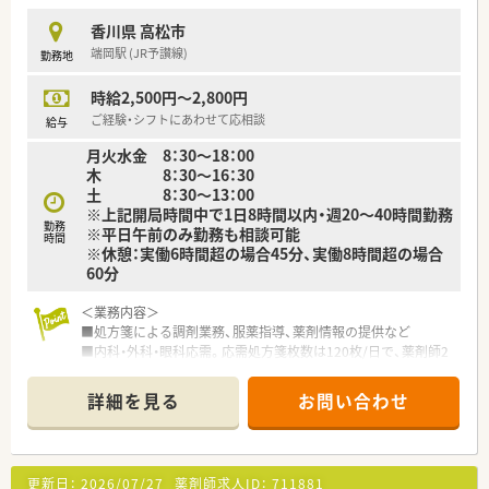
■設備機器を全店舗統一しており、分包機・軟膏ねり機・PTP除包
香川県 高松市
機の他にバーコード照合監査システムを全店に導入していま
端岡駅 (JR予讃線)
勤務地
す。
■月3日まで希望休を出すことが出来るため、プライベートの予
時給2,500円～2,800円
定が立てやすい環境が整っています。
■研修講師や在宅の推進、リクルーターなど、興味があれば調剤
ご経験・シフトにあわせて応相談
給与
以外の取組に参加することができます。
月火水金 8：30～18：00
■薬剤師の人員配置については、1人当たりの処方箋枚数が1日
木 8：30～16：30
20～25枚程度になるように配置されてます。
土 8：30～13：00
余裕をもった人員配置で患者さまの対応にしっかりと時間を
※上記開局時間中で1日8時間以内・週20～40時間勤務
使うことができます。
勤務
※平日午前のみ勤務も相談可能
時間
※休憩：実働6時間超の場合45分、実働8時間超の場合
＜こんな方にオススメ＞
60分
■調剤業務をメインとし服薬指導とともにOTC商材の提案もし
たい方
＜業務内容＞
■生活に密着したアドバイスができる薬剤師になりたい方
■処方箋による調剤業務、服薬指導、薬剤情報の提供など
■調剤業務とOTC業務の両方に興味があり、薬剤師としての幅を
■内科・外科・眼科応需。応需処方箋枚数は120枚/日で、薬剤師2
広げたい方
人在籍です。
■店舗の皆で目標に向かってがんばりたい方
詳細を見る
お問い合わせ
＜研修制度＞
■現場の先輩薬剤師より指導を受けて頂きます。
■積極的に勉強会を行い、大変丁寧な指導体制あります。
更新日：
2026/07/27
薬剤師求人ID：
711881
＜こんな方にもオススメ＞