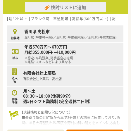
積極的に携わりたい方に最適です。
検討リストに追加
■地域密着型の薬局で、患者様との関係性を大切にしながら長く
勤務したいと考えている方におすすめです。
週32h以上
ブランク可
車通勤可
高給与(600万円以上)
認定薬剤師取得支援あり
香川県 高松市
瓦町駅 (琴電琴平線)／瓦町駅 (琴電長尾線)／瓦町駅 (琴電志度線)
勤務地
年収570万円～670万円
月給355,000円～410,000円
給与
※想定・平均残業、諸手当含む総額
※経験・スキルなどにより異なる
有限会社辻上薬局
法人
有限会社辻上薬局 高松店
名
月～土
08：30～18：00（休憩90分）
勤務
週5日シフト勤務制（完全週休二日制）
時間
【店舗情報と応需状況について】
■最寄り駅の瓦町駅から車で3分ほどの場所に位置しており、近
隣にある大塚整形外科医院や野村内科の処方をメインに応需し
ています。