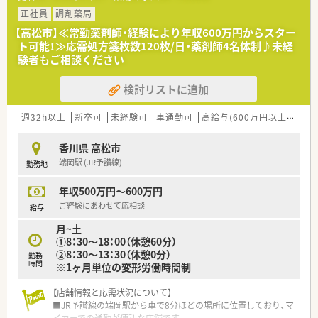
■地域に根差して働きたい方
正社員
調剤薬局
■自分の頑張りに合わせしっかりとした収入を得たい方
【高松市】≪常勤薬剤師・経験により年収600万円からスター
ト可能！≫応需処方箋枚数120枚/日・薬剤師4名体制♪未経
験者もご相談ください
検討リストに追加
週32h以上
新卒可
未経験可
車通勤可
高給与(600万円以上)
教育
香川県 高松市
端岡駅 (JR予讃線)
勤務地
年収500万円～600万円
ご経験にあわせて応相談
給与
月~土
①8：30～18：00（休憩60分）
②8：30～13：30（休憩0分）
勤務
時間
※1ヶ月単位の変形労働時間制
【店舗情報と応需状況について】
■JR予讃線の端岡駅から車で8分ほどの場所に位置しており、マ
イカーでの通勤が便利な店舗です。