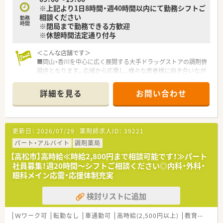
※上記より1日8時間・週40時間以内にて勤務シフトご
「専属薬剤師」としての取り組みを強化しております。
相談ください
■薬剤師は調剤併設店の対応がメインとなります。
勤務
時間
※閉局まで勤務できる方歓迎
そのため、勤務時間帯も調剤薬局の開局時間での勤務となりま
※休憩時間法定通り付与
す。
併設店でのご勤務の場合はOTCに関しても身近に学ぶ環境が
＜こんな店舗です＞
ございますので
■岡山・香川を中心に広く展開する大手ドラッグストアの調剤併
幅広い知識と経験を蓄積する事が可能となります。
設店となります。広域から応需し、様々な患者様に向き合いなが
■基本的には残業が発生しないようなシフト環境を整えており
らお仕事をすることができます。
ます。
■大手チェーンならではの福利厚生、調剤設備、教育制度が整い
有給取得率も高く、自己啓発休暇も含め、年間120日以上の
詳細を見る
お問い合わせ
お仕事しやすい環境です。
休暇取得が可能な法人となります。
■広域からの処方箋に対応している店舗です。枚数は比較的落
そのため、公私ともに充実してご勤務して頂く事が可能です。
ち着いており、ゆったりとお仕事することが可能です。
＜こんな方にもオススメ＞
更新日：
2026/07/29
薬剤師求人ID：
39221
〈会社の特徴〉
■OTCも学べる環境でスキルアップしたい方
■中四国に200店舗以上展開する大手ドラッグストアです。さら
パート・アルバイト
調剤薬局
■研修制度の整った法人で働きたい方
に増加中で成長性がある企業です。
等々…
【高松市】高時給≪時給2,800円まで相談可能です！≫パート
■近年、関西方面にも店舗展開をしています。
社員募集！週20時間～シフトご相談ください◎内科・外科・
■ドラッグストア併設調剤薬局を40店舗以上展開。
少しでも気になった方はお問い合わせくださいませ
眼科メイン応需・応援体制充実
■店舗拡大に伴いキャリアアップできるポジションが多数あり！
頑張り次第で高給与も可能！
検討リストに追加
■日用品から医薬品・化粧品まで、従業員割引制度など支出を減
らせる嬉しいメリットもたくさんあります！
■「暮らしに役立つことなら何でも取り組もう」をモットーに、
Ｗワーク可
転勤なし
車通勤可
高時給(2,500円以上)
教育制度あり
認知症カフェなどの地域貢献活動を行っています。