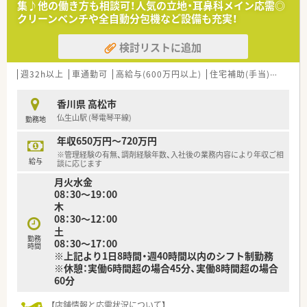
集♪他の働き方も相談可！人気の立地・耳鼻科メイン応需◎
■ご希望に応じて土日休みも相談可能であり、週末にリフレッシ
クリーンベンチや全自動分包機など設備も充実！
ュしながら無理なく勤務を続けられます。
検討リストに追加
【職場環境と雰囲気】
■若い世代の薬剤師から経験豊富なベテランまで、幅広い年代の
スタッフがバランス良く在籍しています。
週32h以上
車通勤可
高給与(600万円以上)
住宅補助(手当)あり
認
■デザインにこだわった清潔感のある広々とした空間で、気持ち
よく日々の業務に取り組むことができます。
香川県 高松市
■県内に複数の店舗があるため、急な欠員が出た場合でも応援体
仏生山駅 (琴電琴平線)
勤務地
制が整っており安心して働ける環境です。
年収650万円～720万円
【法人特徴について】
※管理経験の有無、調剤経験年数、入社後の業務内容により年収ご相
■香川県を中心に17店舗の調剤薬局を展開しており、地域に根
給与
談に応じます
差した医療サービスの提供を行っています。
月火水金
■お子様からご高齢の方まで誰もが安心して利用できるよう、バ
08：30～19：00
リアフリー対応やデザイン性の高い店舗作りに注力していま
木
す。
08：30～12：00
■ジェネリック医薬品販売協会に登録しており、医薬品に関する
土
幅広い知識と情報に触れる機会があります。
勤務
08：30～17：00
時間
※上記より1日8時間・週40時間以内のシフト制勤務
※休憩：実働6時間超の場合45分、実働8時間超の場合
60分
【店舗情報と応需状況について】