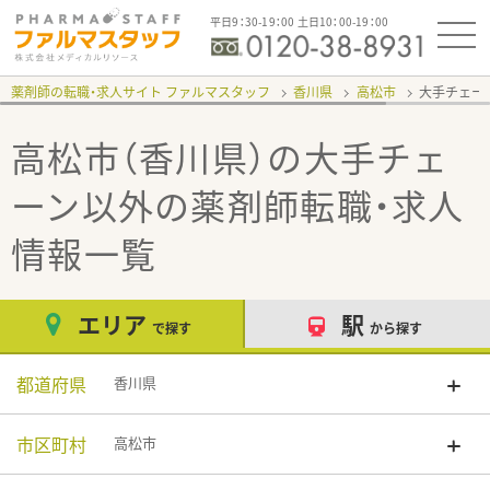
平日9：30-19：00 土日10：00-19：00
薬剤師の転職・求人サイト ファルマスタッフ
香川県
高松市
大手チェー
高松市（香川県）の大手チェ
ーン以外
の薬剤師転職・求人
情報一覧
エリア
駅
で探す
から探す
都道府県
香川県
市区町村
高松市