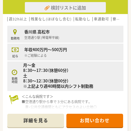
検討リストに追加
週32h以上
残業なし(ほぼなし含む)
転勤なし
車通勤可
寮・借上社宅あり
香川県 高松市
空港通り駅 (琴電琴平線)
勤務地
年収400万円～500万円
※ご経験による
給与
月～金
8：30～17：30（休憩60分）
土
勤務
8：30～12：30（休憩00分）
時間
※上記より週40時間以内シフト制勤務
＜こんな病院です＞
■空港通り駅から車で３分にある病院です。
車・公共交通機関ともにアクセスのよい立地◎
無料の駐車場もございます。
■高松市にある脳外科メインの病院です。
詳細を見る
お問い合わせ
急性期の病棟を50床構えています。
■残業はほとんどなく、17：30定時です。