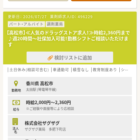
＜業務内容＞
■処方箋による調剤業務、服薬指導、薬剤情報の提供など
■小児科応需。応需処方箋枚数は約38枚/日、午前中は20名程度
更新日：
2026/07/27
薬剤師求人ID：
496229
の来局です。
パート・アルバイト
調剤薬局
＜研修制度＞
【高松市】≪人気のドラッグストア求人！≫時給2,360円まで
■現場の先輩薬剤師より指導を受けて頂きます。
♪週20時間～社保加入可能！勤務シフトご相談いただけま
す
＜法人特徴＞
■香川県内で1店舗展開している調剤薬局です。地域密着型のチ
検討リストに追加
ェーン薬局から独立した店舗となっており、新しい法人でありな
がら地域の方との交流はしっかりとある薬局です。
■現状香川県に1店舗のみである為、異動等はございません。
土日休み(相談可含む)
車通勤可
積雪なし
教育制度あり
シフト制
＜こんな方にもオススメ＞
香川県 高松市
■就業時間に制限のある方
太田駅 (琴電琴平線)
勤務地
■小児科に興味のある方
時給2,000円～2,360円
※ご経験や面接等により応相談
給与
株式会社ザグザグ
法人
ザグザグ薬局 多肥下町店
名