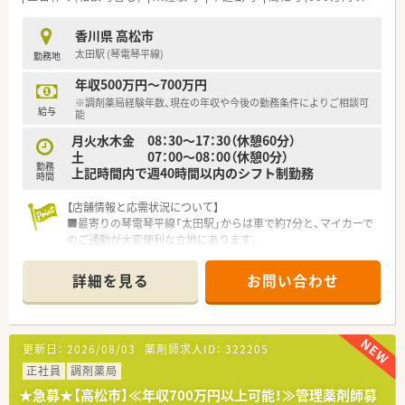
ます。
香川県 高松市
【勤務実態について】
太田駅 (琴電琴平線)
勤務地
■年間休日は114日確保されており、月間の公休は9日から11日
と、ワークライフバランスを重視して働ける職場環境が整ってい
年収500万円～700万円
ます。
※調剤薬局経験年数、現在の年収や今後の勤務条件によりご相談可
■有給休暇の取得率は70％以上を誇っており、シフト調整によ
給与
能
り1週間程度の長期休暇を取得してリフレッシュする社員も多い
月火水木金 08：30～17：30（休憩60分）
です。
土 07：00～08：00（休憩0分）
■残業時間は月平均7.5時間と非常に少なく、仕事終わりのプラ
勤務
上記時間内で週40時間以内のシフト制勤務
イベートな時間を大切にしながら、長く健康的に働き続けられま
時間
す。
【店舗情報と応需状況について】
【職場環境と雰囲気】
■最寄りの琴電琴平線「太田駅」からは車で約7分と、マイカーで
■20代から40代の女性スタッフが中心となって活躍しており、
のご通勤が大変便利な立地にあります。
スタッフ同士のコミュニケーションが活発で、仲が良いのが自慢
■応需元は病院門前であり、総合科目の処方箋を1日平均で約
です。
100枚応需している薬局です。
詳細を見る
お問い合わせ
■薬局内は白を基調とした清潔感のある広々とした設計で、小さ
■薬剤師は常時3名から4名の体制を整えており、一人ひとりの
な図書館のような整然とした調剤棚に囲まれたプロフェッショ
業務負担を軽減し協力し合える環境です。
ナルな空間です。
■円盤型分包機やVマス、全自動カセット分包機などの最新設備
【勤務実態について】
更新日：
2026/08/03
薬剤師求人ID：
322205
を積極的に導入しており、機械化による業務効率化を推進してい
■平日の勤務時間は17時半までとなっており、終業後のプライ
ます。
ベートな時間をしっかりと確保できます。
正社員
調剤薬局
■月間の平均残業時間は3時間程度と非常に少なく、ワークライ
★急募★【高松市】≪年収700万円以上可能！≫管理薬剤師募
フバランスを重視した働き方が可能です。