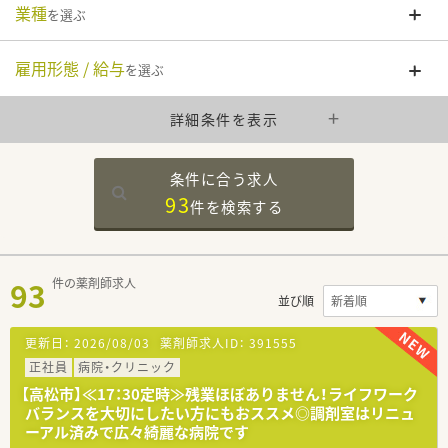
業種
を選ぶ
雇用形態 / 給与
を選ぶ
詳細条件を表示
条件に合う求人
93
件を
検索する
93
件の薬剤師求人
並び順
更新日：
2026/08/03
薬剤師求人ID：
391555
正社員
病院・クリニック
【高松市】≪17：30定時≫残業ほぼありません！ライフワーク
バランスを大切にしたい方にもおススメ◎調剤室はリニュ
ーアル済みで広々綺麗な病院です