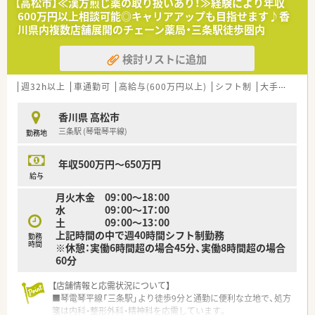
【高松市】≪漢方煎じ薬の取り扱いあり！≫経験により年収
■人材育成にも力を入れており、
600万円以上相談可能◎キャリアアップも目指せます♪香
様々な研修制度を整えており業界内でも随一です。
川県内複数店舗展開のチェーン薬局・三条駅徒歩圏内
＜代表的な業務＞
検討リストに追加
■治験コーディネーター業務
・被験者である患者さんへの治験内容説明補助
・患者さんのケア・相談対応
週32h以上
車通勤可
高給与(600万円以上)
シフト制
大手チェーン以外
・治験担当医師の補助
・院内スタッフとの調整
香川県 高松市
・検査・投薬スケジュールの調整
三条駅 (琴電琴平線)
勤務地
・治験で得られるデータ管理 など
＜福利厚生面について＞
年収500万円～650万円
■【標準的な就業時間】09：00～17：30の中に
給与
【コアタイム】11:00～15:00を設けており、
月火木金 09：00～18：00
様々なライフイベントがある方も働きやすいです。
水 09：00～17：00
■残業時間は2021年平均で月当たり19.5時間、1日1時間程度で
土 09：00～13：00
す。
上記時間の中で週40時間シフト制勤務
■産休育休の取得率も男性30％、
勤務
時間
※休憩：実働6時間超の場合45分、実働8時間超の場合
女性98％と高い水準で取得できております。
60分
■年間の有給取得率も73.4％と高く、
心身ともに健康な状態で勤務できる環境です。
【店舗情報と応需状況について】
※日本の平均有給取得率：56.6％
■琴電琴平線「三条駅」より徒歩9分と通勤に便利な立地で、処方
■担当マネージャーが各メンバーの割り当て数や
箋は内科・整形外科・精神科を応需しています。
コンディションを可視化しており、