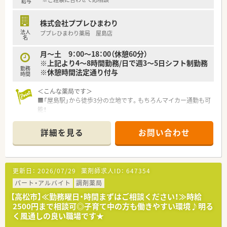
給与
ぞれの強みを活かして活躍しています。
■子育て中のスタッフやキャリアアップを目指す方など、多様な
株式会社ププレひまわり
背景を持つ方が在籍している職場です。
法人
ププレひまわり薬局 屋島店
■正社員と派遣スタッフが協力し合う体制があり、チームワーク
名
を大切にする方が多く働いています。
月～土 9：00～18：00（休憩60分）
※上記より4～8時間勤務/日で週3～5日シフト制勤務
勤務
※休憩時間法定通り付与
時間
＜こんな薬局です＞
■「屋島駅」から徒歩3分の立地です。もちろんマイカー通勤も可
能！
■元々あったドラッグストアに併設する形で開局します。
■門前はなく広域より応需予定の為自分のペースでお仕事がで
詳細を見る
お問い合わせ
きます。
＜設備も充実＞
■電子薬歴や監査システムを完備しています。
更新日：
2026/07/29
薬剤師求人ID：
647354
＜業務内容＞
パート・アルバイト
調剤薬局
■処方箋による調剤業務、服薬指導、薬剤情報の提供など
【高松市】≪勤務曜日・時間まずはご相談ください！≫時給
■広域の処方箋を応需しています。
2500円まで相談可◎子育て中の方も働きやすい環境♪明る
く風通しの良い職場です★
＜研修制度＞