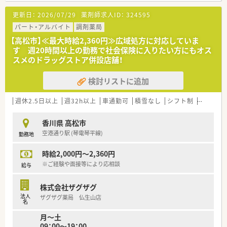
■電子薬歴や監査システムを完備しています。
更新日：
2026/07/29
薬剤師求人ID：
324595
＜業務内容＞
パート・アルバイト
調剤薬局
■処方箋による調剤業務、服薬指導、薬剤情報の提供など
【高松市】≪最大時給2,360円≫広域処方に対応していま
■広域の処方箋を応需しています。
す 週20時間以上の勤務で社会保険に入りたい方にもオス
スメのドラッグストア併設店舗！
＜研修制度＞
■『どこの薬局でも通用する』薬剤師の育成・教育を行っていま
検討リストに追加
す。
■メンター制度を取り入れ、ひとりひとりの
成長度合いに合わせた教育を心がけています。
週休2.5日以上
週32h以上
車通勤可
積雪なし
シフト制
大手チェ
＜法人特徴＞
香川県 高松市
■地域に根差したドラッグストア・調剤薬局・
空港通り駅 (琴電琴平線)
勤務地
ドラッグストア併設型調剤薬局を展開している法人です。
ドラッグストアは現在130店舗展開しておりますが、
時給2,000円～2,360円
調剤薬局（併設店）は新店予定も含めて15店舗となります。
今後広島県を中心に調剤併設店を増やしていく方針の法人と
※ご経験や面接等により応相談
給与
なります。
■「地域の健康増進に貢献する」をテーマとして運営を行ってお
株式会社ザグザグ
ります。
法人
ザグザグ薬局 仏生山店
そのため、街の身近な医療人を目指し、患者様に興味をもって
名
関われる薬剤師を求めております。
月～土
薬剤師一人一人が患者様に薬のご提案や服薬指導後のフォロ
09：00～19：00
ーを行うなど