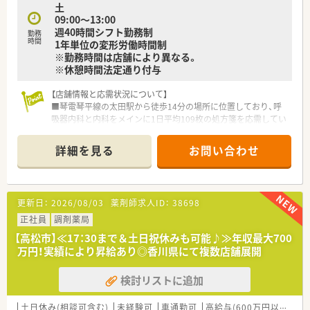
土
行っております。
09:00～13:00
週40時間シフト勤務制
勤務
＜こんな方にもオススメ＞
時間
1年単位の変形労働時間制
■福利厚生などがしっかりしている企業で働きたい方
※勤務時間は店舗により異なる。
■研修制度を利用してご自身のスキルアップもしていきたい方
※休憩時間法定通り付与
等々
【店舗情報と応需状況について】
■琴電琴平線の太田駅から徒歩14分の場所に位置しており、呼
吸器内科と内科をメインに1日平均109枚の処方箋を応需してい
ます。
■月に180から200の広範な医療機関から処方箋が届く面応需の
詳細を見る
お問い合わせ
強みがあり、備蓄品目も2000品目と非常に豊富な薬局です。
■薬剤師は常勤9名にパート2名を加えた11名体制で、事務スタ
ッフ3名と共に活気ある環境で日々の業務に取り組んでいます。
更新日：
2026/08/03
薬剤師求人ID：
38698
【募集背景と求める人物像について】
■今後のさらなる店舗拡大と体制強化を見据え、周囲と調和を図
正社員
調剤薬局
りながら「和」を大切にして働ける正社員薬剤師を急募していま
【高松市】≪17：30まで＆土日祝休みも可能♪≫年収最大700
す。
万円！実績により昇給あり◎香川県にて複数店舗展開
■未経験やブランクがある方でも、苦手なことに対しても前向き
に取り組む姿勢があれば、周囲がしっかりとサポートする環境で
検討リストに追加
す。
■地域のお客様のニーズに応え、利便性と専門性を追求する姿勢
に共感し、向上心を持って職務に励んでいただける方を求めてい
土日休み(相談可含む)
未経験可
車通勤可
高給与(600万円以上)
教