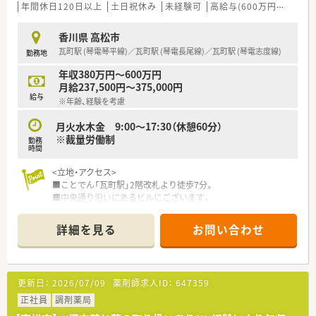
■「暮らしに役立つことなら何でも取り組もう」をモットーに、
年間休日120日以上
土日祝休み
未経験可
高給与(600万円以上)
積
認知症カフェなどの地域貢献活動を行っています。
■設備機器を全店舗統一しており、分包機・軟膏ねり機・PTP除包
香川県 高松市
機の他にバーコード照合監査システムを全店に導入していま
瓦町駅 (琴電琴平線)／瓦町駅 (琴電長尾線)／瓦町駅 (琴電志度線)
勤務地
す。
■月3日まで希望休を出すことが出来るため、プライベートの予
年収380万円～600万円
定が立てやすい環境が整っています。
月給237,500円～375,000円
■研修講師や在宅の推進、リクルーターなど、興味があれば調剤
給与
※年齢、経験を考慮
以外の取組に参加することができます。
■薬剤師の人員配置については、1人当たりの処方箋枚数が1日
月火水木金 9:00～17:30（休憩60分）
20～25枚程度になるように配置されてます。
※裁量労働制
勤務
余裕をもった人員配置で患者さまの対応にしっかりと時間を
時間
使うことができます。
<立地・アクセス>
＜こんな方にオススメ＞
■ことでん「瓦町駅」2階改札より徒歩7分。
■調剤業務をメインとし服薬指導とともにOTC商材の提案もし
■中央通り沿いにあるビルにございます。
たい方
■生活に密着したアドバイスができる薬剤師になりたい方
＜企業について＞
詳細を見る
お問い合わせ
■調剤業務とOTC業務の両方に興味があり、薬剤師としての幅を
■全国で700名のCRCが在籍している
広げたい方
治験業界最大手の東証プライム上場企業です。
■店舗の皆で目標に向かってがんばりたい方
■日本の治験業界をリードし業界トップクラスの
治験支援実績とノウハウを誇っています。
更新日：
2026/07/09
薬剤師求人ID：
647359
■日本に新薬開発の約80%に関わり、
医薬品の非臨床研究から製造・販売まで
正社員
調剤薬局
一気通貫の事業展開をしている企業です。