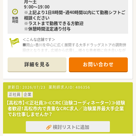
月～土
9：00～19：00
※上記より1日8時間・週40時間以内にて勤務シフトご
相談ください
勤務
時間
※ラストまで勤務できる方歓迎
※休憩時間法定通り付与
＜こんな店舗です＞
■岡山・香川を中心に広く展開する大手ドラッグストアの調剤併
設店となります。広域から応需し、様々な患者様に向き合いなが
らお仕事をすることができます。
■大手チェーンならではの福利厚生、調剤設備、教育制度が整い
詳細を見る
お問い合わせ
お仕事しやすい環境です。
■広域からの処方箋に対応している店舗です。枚数は比較的落
ち着いており、ゆったりとお仕事することが可能です。
更新日：
2026/07/23
薬剤師求人ID：
486356
〈会社の特徴〉
■中四国に200店舗以上展開する大手ドラッグストアです。さら
正社員
企業
に増加中で成長性がある企業です。
【高松市】≪正社員≫≪CRC（治験コーディネーター）≫経験
■近年、関西方面にも店舗展開をしています。
者歓迎！高松市内で貴重なCRC求人／治験業界最大手企業
■ドラッグストア併設調剤薬局を40店舗以上展開。
でお仕事しませんか？
■店舗拡大に伴いキャリアアップできるポジションが多数あり！
頑張り次第で高給与も可能！
検討リストに追加
■日用品から医薬品・化粧品まで、従業員割引制度など支出を減
らせる嬉しいメリットもたくさんあります！