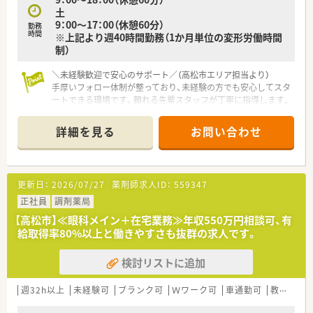
■定期的な勉強会や研修を通じて最新の医療知識を習得し、継続
土
的にスキルを高めていける環境です。
9：00～17：00（休憩60分）
勤務
■将来的には店舗運営やマネジメント業務にも携わるチャンス
時間
※上記より週40時間勤務（1か月単位の変形労働時間
があり、キャリアの幅が広がります。
制）
＼未経験歓迎で安心のサポート／（高松市エリア担当より）
手厚いフォロー体制が整っており、未経験の方でも安心してスタ
ートできる環境です。頼れる先輩スタッフが丁寧に指導します。
＊------------------------------------------＊
詳細を見る
お問い合わせ
【店舗情報と応需状況について】
■最寄り駅からお車で8分ほどの立地にあり、マイカーでの通勤
が便利な調剤薬局でございます。
■応需科目は小児科をメインとしており、1日あたり平均70枚ほ
更新日：
2026/07/27
薬剤師求人ID：
559347
どの処方箋を応需しております。
■現在は薬剤師が2名体制で勤務しており、小児科領域の専門的
正社員
調剤薬局
なスキルを磨ける環境でございます。
【高松市】≪眼科メイン＋在宅業務≫年収550万円相談可、有
■電子薬歴はもちろんのこと、ユヤマのロボットアーム式散剤全
給取得率80%以上と働きやすさも抜群の求人です。
自動分包機も導入しています。小児科ですが、調剤の負担を軽減
させるために設備はしっかり導入しています。
検討リストに追加
【法人特徴】
■徳島に本社を置き、四国中心に関西エリアにも店舗を展開され
週32h以上
未経験可
ブランク可
Ｗワーク可
車通勤可
教育制度あり
ている企業です。 店舗異動は通勤圏内のみですので、転居を伴