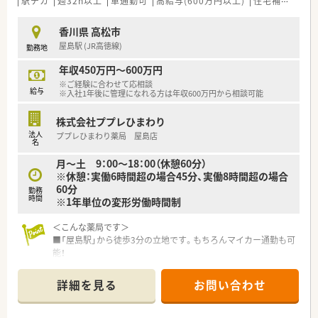
駅チカ
週32h以上
車通勤可
高給与(600万円以上)
住宅補助(手当)あり
香川県 高松市
屋島駅 (JR高徳線)
勤務地
年収450万円～600万円
※ご経験に合わせて応相談
給与
※入社1年後に管理になれる方は年収600万円から相談可能
株式会社ププレひまわり
法人
ププレひまわり薬局 屋島店
名
月～土 9：00～18：00（休憩60分）
※休憩：実働6時間超の場合45分、実働8時間超の場合
60分
勤務
時間
※1年単位の変形労働時間制
＜こんな薬局です＞
■「屋島駅」から徒歩3分の立地です。もちろんマイカー通勤も可
能！
■元々あったドラッグストアに併設する形で開局します。
■門前はなく広域より応需予定の為自分のペースでお仕事がで
詳細を見る
お問い合わせ
きます。
＜設備も充実＞