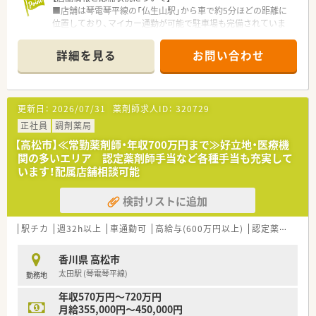
■店舗は琴電琴平線の「仏生山駅」から車で約5分ほどの距離に
位置しており、マイカー通勤が可能で駐車場も完備されていま
す。
■応需科目は隣接するクリニックからの耳鼻科がメインです。
詳細を見る
お問い合わせ
処方箋枚数は1日平均100枚程度で、繁忙期には150枚から200枚
近くまで増加します。
■現在の勤務体制は、薬剤師が常時4名体制となっており、事務
員1名と連携して業務を遂行しています。
更新日：
2026/07/31
薬剤師求人ID：
320729
【求人情報について】
正社員
調剤薬局
■管理薬剤師として、これまでのご経験やスキルに応じて年収
【高松市】≪常勤薬剤師・年収700万円まで≫好立地・医療機
700万円以上のご提示も可能であり、高収入が期待できる求人で
関の多いエリア 認定薬剤師手当など各種手当も充実して
す。
います！配属店舗相談可能
■給与とは別に、住宅手当や薬剤師手当、管理薬剤師手当、認定
薬剤師手当など、各種手当が手厚く整備されています。
検討リストに追加
■福利厚生として退職金制度や資格支援制度が充実しているほ
か、ボーリング大会や新年会などの社内イベントも開催されてい
ます。
駅チカ
週32h以上
車通勤可
高給与(600万円以上)
認定薬剤師取得支援あり
【想定される業務内容】
香川県 高松市
■隣接する耳鼻科クリニックからの処方箋に基づく調剤業務、監
太田駅 (琴電琴平線)
勤務地
査、服薬指導といった外来対応が業務の中心となります。
■管理薬剤師として、医薬品の在庫管理や品質管理、スタッフの
年収570万円～720万円
シフト管理や指導・育成など、店舗運営に関わるマネジメント業
月給355,000円～450,000円
務を担います。