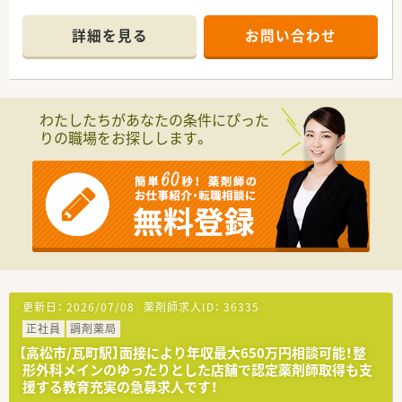
■1日平均80枚程度の処方箋を応需しており、常時2名体制でゆ
偏りがないようにバランスを取っております。
とりをもって業務に取り組める環境です。
■在宅勤務制度も推進しています。
詳細を見る
お問い合わせ
■珍しい漢方煎じ器を4台備えており、漢方相談にも注力してい
リモートで可能な業務は自宅や
るため専門性の高い業務経験が積めます。
サテライトオフィス等で行っていただいております。
■時短勤務制度や、小学校就学中まで
【想定される業務内容】
子供の病気療養・学校行事参加のために
■内科・整形外科・精神科の処方箋に基づいた調剤・監査・服薬指
1時間単位で有給取得が出来る
わたしたちがあなたの条件にぴった
導といった一連の業務を担当します。
ケアリーブ制度など制度も充実しています。
りの職場をお探しします。
■珍しい漢方煎じ器を用いた漢方薬の調剤や、服薬方法・飲み合
■ホワイト500・えるぼし最高評価など、
わせのアドバイスなども行います。
外部機関からの評価も高く、
■最新の調剤設備や薬歴システム（グーコ）を活用しながら効率
従業員の能力が発揮できる環境を整えています。
的かつ正確な業務遂行が期待されます。
＜こんな方にもオススメ＞
【こんな取り組みをしています】
■福利厚生も充実している企業で働きたい方
■健康サポート薬剤師や専門薬剤師など、各種資格取得にかかる
■他職種の方との連携をとって働きたい方
費用を全額会社が補助しています。
■お子様からご高齢の方まで誰もが利用しやすいよう、広めのバ
等々…
リアフリー対応の薬局作りを目指しています。
■社内メンバー間の円滑なコミュニケーションのため、ビジネス
少しでもご興味をお持ち頂ける方はご相談ください！
更新日：
2026/07/08
薬剤師求人ID：
36335
チャットツールのLINE WORKSを導入しています。
正社員
調剤薬局
【こんな方にオススメ】
【高松市/瓦町駅】面接により年収最大650万円相談可能！整
■年収アップやキャリアアップを目指しており、自身の能力を正
形外科メインのゆったりとした店舗で認定薬剤師取得も支
当に評価してほしい方に適しています。
援する教育充実の急募求人です！
■漢方薬に興味があり、珍しい煎じ器を活用した漢方相談業務に