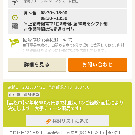
法人
薬局ナチュラル・メディクス 高松店
名
【勤務実態について】
月～金 08:30～18:00
■開局時間は平日の8時半から18時、土曜の8時半から13時半と
土 08:30～13:30
なっており、シフト制による週40時間勤務です。
※上記時間帯で1日8時間、週40時間シフト制
勤務
■一人一台のiPad配布や全店監査システムの導入など業務効率
時間
※休憩時間は法定通り付与
化を徹底し、全体の平均残業時間は月3.8時間程度です。
■薬剤師の2倍程度の店舗スタッフを配置する役割分担を進め、
【店舗情報と応需状況について】
薬剤師が本来の業務に集中できる体制を整えています。
■琴電長尾線の元山駅から車で5分の場所に位置しており、内科
と循環器科をメインに1日約75枚を応需しています。
■薬剤師は3名体制で運営されており、ブラウンを基調としたシ
ックで落ち着いた内装の店舗で業務に集中できます。
詳細を見る
お問い合わせ
■駅から距離があるため車通勤が推奨されており、駐車場も完備
されているため日々の通勤も非常にスムーズです。
【法人特徴について】
更新日：
2026/07/21
薬剤師求人ID：
363766
■全国に120店舗以上をすべて直営で展開しており、創業以来45
期連続で増収増益を達成している安定企業です。
正社員
調剤薬局
■1990年に日本初の医療モールを誕生させた実績を持ち、愛を
【高松市】≪年収650万円まで相談可！≫ご経験・面接により
もって医療に貢献することを理念に掲げています。
決定します 大手チェーン薬局です！
■営業利益率は約10％と非常に高く、無借金経営を継続してい
るため、将来にわたって安心して長く働けます。
検討リストに追加
【求人情報について】
■年収は450万円から600万円の範囲で相談が可能であり、これ
年間休日120日以上
車通勤可
高給与(600万円以上)
寮・借上社宅あり