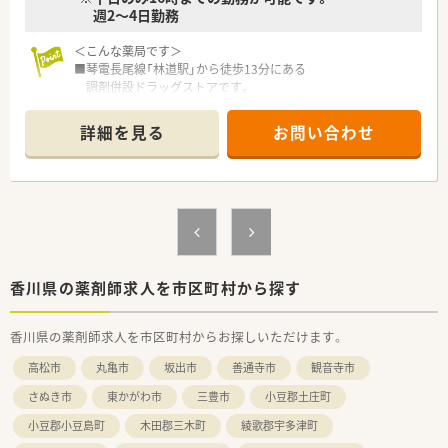
週2～4日勤務
＜こんな薬局です＞
■琴電長尾線「林道駅」から徒歩13分にある
調剤併設ドラッグストアです。
■面対応の店舗となっています。
処方箋枚数も増加傾向にある店舗です。
詳細を見る
お問い合わせ
■薬局専用の入り口もございますし、
ドラックストア内からも入る事が出来ます。
■漢方製剤も取り扱っている薬局です。
■分包機（円盤）もございます。
＜業務内容＞
■調剤・投薬・監査など一連の薬剤師業務をお願いいたします。
■調剤部門とOTC部門は分かれており、調剤部門専任でのご勤務
となります。
香川県の薬剤師求人を市区町村から探す
第一類医薬品に関して等、お客様からお問い合わせがあった際の
ご対応をお願いします。
香川県の薬剤師求人を市区町村からお探しいただけます。
■処方箋枚数は10～20枚/日です。
■薬剤師は管理薬剤師1名が在籍しています。
高松市
丸亀市
坂出市
善通寺市
観音寺市
管理の先生は男性です。
さぬき市
東かがわ市
三豊市
小豆郡土庄町
＜研修制度＞
小豆郡小豆島町
木田郡三木町
綾歌郡宇多津町
■ご入職後は店舗でのOJT研修が主となります。
■環境の変化に応じ、ステージに合った研修を実施しておりま