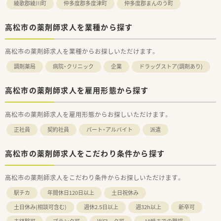
綾歌郡綾川町
仲多度郡多度津町
仲多度郡まんのう町
す。薬剤師職に特化した研修を経験に応じて準備しております。
実技研修では実際の業務さながらの体験とともに、幅広く薬剤
高松市の薬剤師求人を業種から探す
師の仕事を学び、仕事への理解を深めることが出来ます。
＜法人特徴＞
高松市の薬剤師求人を業種からお探しいただけます。
■ツルハグループとして瀬戸内海圏にてドミナント展開を強化
している地域No１のドラッグチェーンです。
調剤薬局
病院・クリニック
企業
ドラッグストア(調剤あり)
■計画的な店舗拡充を行っており、今後も更に、ドラッグストア
と調剤薬局の併設店を標準型店舗として、利便性と専門性を兼ね
備えた店舗展開を図って参ります。
高松市の薬剤師求人を雇用形態から探す
■愛媛県を中心に、四国・中国エリアに233店舗展開しておりま
す。
高松市の薬剤師求人を雇用形態からお探しいただけます。
■うち60店舗が調剤店となっており、そのうち、調剤単体店舗は
24店舗です。（2022年5月時点）
正社員
契約社員
パート・アルバイト
派遣
■在宅を対応している店舗数は28店舗です。（2022年5月時点）
■毎年平均して3店舗以上の出店を行っています。
■平均残業時間は7.5時間です。
高松市の薬剤師求人をこだわり条件から探す
■処方箋枚数は一人当たり12枚の設計となっています。（一人薬
剤師店舗を除くと16-19枚）
高松市の薬剤師求人をこだわり条件からお探しいただけます。
■ライフワークバランスも充実しており、年間休日113日（年間
労働時間：2,016時間 月9-11日休み）、有給取得70％以上取得実
駅チカ
年間休日120日以上
土日祝休み
績があり、残業代は15分単位で月間の労働時間を超えたのを支
給となります。
土日休み(相談可含む)
週休2.5日以上
週32h以上
新卒可
■薬剤師の平均年齢は35.2歳です。新卒も毎年複数名入社して