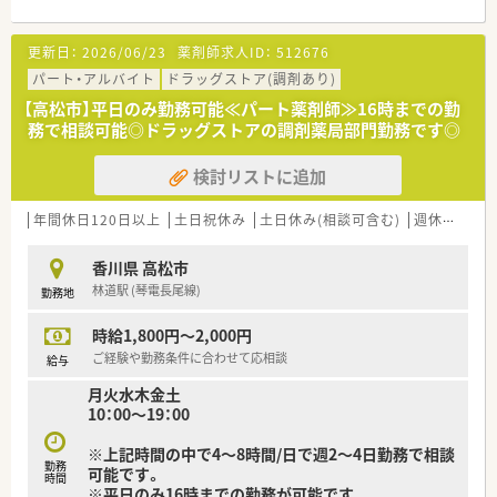
■お休みは取得しやすい環境が整っています。皆さま協力しあ
＜業務内容＞
える職場環境です。
■近隣の耳鼻咽喉科・整形外科・眼科クリニックより応需してい
更新日：
2026/06/23
薬剤師求人ID：
512676
■薬剤師の方はベテランの方が多く配置されており、幅広い年齢
ます。応需処方箋枚数120枚/日、薬剤師4名在籍しています。
層が活躍されています。
パート・アルバイト
ドラッグストア(調剤あり)
＜研修制度＞
【高松市】平日のみ勤務可能≪パート薬剤師≫16時までの勤
＜こんな人にもオススメです＞
■現場の先輩薬剤師より指導を受けて頂きます。
務で相談可能◎ドラッグストアの調剤薬局部門勤務です◎
■調剤経験が浅いけれど、調剤薬局で勤務したい方
■お休みも取得しやすい環境で働きたい方
＜法人特徴＞
検討リストに追加
等々…
■香川県高松市内にて3店舗展開中の調剤薬局です。
■多肥に2店舗、寺井に1店舗展開しており各店舗の距離感が近
ご興味をお持ち頂けた方はお気軽にお問い合わせくださいま
く応援体制の取り易さが魅力です。
年間休日120日以上
土日祝休み
土日休み(相談可含む)
週休2.5日以上
せ。
■社長も日々現場にて勤務されているので、風通しの良い会社で
す。
香川県 高松市
■各店舗投薬台を2台以上設置されており、余裕のある間取りで
林道駅 (琴電長尾線)
勤務地
環境面でも働きやすさを整えられています。
時給1,800円～2,000円
＜こんな方にもオススメ＞
■限られた時間のみ勤務したい方
ご経験や勤務条件に合わせて応相談
給与
■正社員のＷワーク先をお探しの方
月火水木金土
10：00～19：00
※上記時間の中で4～8時間/日で週2～4日勤務で相談
勤務
可能です。
時間
※平日のみ16時までの勤務が可能です。