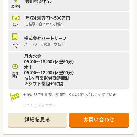
香川県 高松市
■地域に長く貢献している薬局のため、多くの患者様から厚い信
勤務地
頼を寄せられています。
年収460万円～500万円
【想定されるモデル年収】
■6年以上の調剤経験と在宅業務の経験をお持ちの場合、年収
ご経験に合わせて応相談
給与
600万円も目指せます。
■これまでのキャリアで培ってこられた知識やスキルを、正当に
株式会社ハートリーフ
評価し給与へ反映します。
法人
ハートリーフ薬局 伏石店
■年1回の昇給制度が着実に適用されるため、安定した収入の増
名
加が見込めます。
月火水金
09：00～18：00（休憩60分）
木土
09：00～12：00（休憩00分）
勤務
時間
※1ヶ月変形労働時間制
※シフト制週40時間
★薬局見学も相談可能！詳しくはお問い合わせください★
＜こんな薬局です＞
■高松市内に複数店舗展開しているチェーン薬局です。スタッ
フ皆さんで助け合いながらご勤務されています。子育て中の方
詳細を見る
お問い合わせ
も活躍中！
■最寄り駅徒歩圏内。公共交通機関での通勤も便利です。周囲は
住宅が多く、穏やかな雰囲気のエリアとなっています。