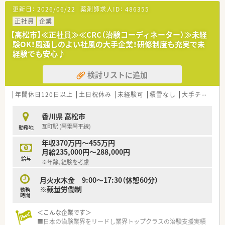
更新日：
2026/06/22
薬剤師求人ID：
486355
<業務内容>
■処方箋による調剤業務、服薬指導、薬剤情報の提供など
正社員
企業
■眼科メイン応需。薬剤師2名在籍しています。
【高松市】≪正社員≫≪CRC（治験コーディネーター）≫未経
験OK！風通しのよい社風の大手企業！研修制度も充実で未
<こんな方にもオススメ>
経験でも安心♪
■調剤未経験の方
これまで一度も調剤薬局で働いたことのない方もご活躍されて
検討リストに追加
いるので、病院などでしか経験の無い方やブランク期間があり不
安な方も安心して働ける職場です。
■県外異動がなく地域に根差して働きたい方
年間休日120日以上
土日祝休み
未経験可
積雪なし
大手チェーン以外
少しでも気になった方はまずお問い合わせください。
香川県 高松市
瓦町駅 (琴電琴平線)
勤務地
年収370万円～455万円
月給235,000円～288,000円
給与
※年齢、経験を考慮
月火水木金 9:00～17:30（休憩60分）
※裁量労働制
勤務
時間
＜こんな企業です＞
■日本の治験業界をリードし業界トップクラスの治験支援実績