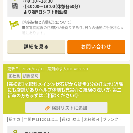
②9：30～18：30
勤務
③10：00～19：00（休憩各60分）
時間
より週5日シフト制勤務
【店舗情報と応需状況について】
■琴電長尾線の花園駅が最寄りであり、日々の通勤にも便利な立
地にあります。
■内科、整形外科、小児科、在宅など、幅広い科目の処方箋を応需
しています。
詳細を見る
お問い合わせ
■1日の処方箋枚数は150枚から200枚で、複数の薬剤師が協力
して対応します。
【想定される業務内容】
更新日：
2026/07/01
薬剤師求人ID：
468190
■保険調剤、監査、服薬指導といった一連の薬剤師業務を正確に
行っていただきます。
正社員
調剤薬局
■施設や個人宅への在宅訪問も担当し、地域医療へより深く貢献
【高松市】≪眼科メイン≫伏石駅から徒歩3分の好立地！近隣
することが可能です。
にも店舗がありヘルプ体制も充実◎ご経験の浅い方、第二
■発熱外来からの処方箋も多いため、迅速かつ的確な判断力が求
新卒の方もまずはご相談ください◎
められる場面もあります。
検討リストに追加
【職場環境と雰囲気】
■正社員4名とパート2名が在籍しており、互いに協力し合う風
土が根付いています。
駅チカ
年間休日120日以上
週32h以上
未経験可
ブランク可
残業
■近隣店舗からの応援体制も整っているため、安心して業務に取
り組むことができます。