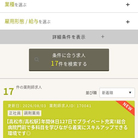
業種
を選ぶ
雇用形態 / 給与
を選ぶ
詳細条件を表示
条件に合う求人
17
件を
検索する
17
件の薬剤師求人
並び順
更新日：
2026/08/03
薬剤師求人ID：
170041
正社員
調剤薬局
【高松市/高松駅】年間休日127日でプライベート充実！総合
病院門前で多科目を学びながら着実にスキルアップできる
環境です◎