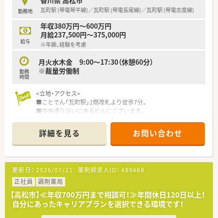
香川県 高松市
■研修制度や学会発表支援など、薬剤師として成長するためのバ
瓦町駅 (琴電琴平線)／瓦町駅 (琴電長尾線)／瓦町駅 (琴電志度線)
勤務地
ックアップ体制が整っています。
年収380万円～600万円
【こんな取り組みをしています】
月給237,500円～375,000円
■最新の医薬品情報を共有する勉強会やe-Learningなど、教育
給与
※年齢、経験を考慮
機会を豊富に設けています。
■患者様への接遇スキル向上にも力を入れており、ホスピタリテ
月火水木金 9:00～17:30（休憩60分）
ィ溢れる対応を心がけています。
※裁量労働制
勤務
■地域のかかりつけ薬局として機能するため、在宅医療や多職種
時間
連携を積極的に推進しています。
<立地・アクセス>
■ことでん「瓦町駅」2階改札より徒歩7分。
■中央通り沿いにあるビルにございます。
＜企業について＞
詳細を見る
お問い合わせ
■全国で700名のCRCが在籍している
治験業界最大手の東証プライム上場企業です。
■日本の治験業界をリードし業界トップクラスの
治験支援実績とノウハウを誇っています。
更新日：
2026/07/21
薬剤師求人ID：
489468
■日本に新薬開発の約80%に関わり、
医薬品の非臨床研究から製造・販売まで
正社員
調剤薬局
一気通貫の事業展開をしている企業です。
【高松市】≪年収700万円まで相談可！≫年間休日120日以上！
■人材育成にも力を入れており、
自分にあったキャリアプランを選択できる環境です！
様々な研修制度を整えており業界内でも随一です。