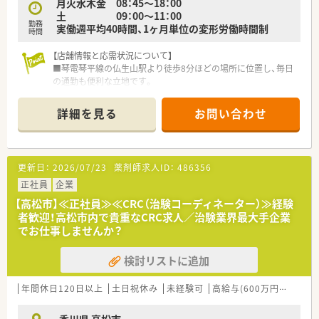
■外来がん治療専門薬剤師などの高度な資格取得を支援してお
月火水木金 08：45～18：00
り、取得後は手当で評価されます。
土 09：00～11：00
勤務
■将来的には薬局長やエリアマネージャーへのキャリアパスも
実働週平均40時間、1ヶ月単位の変形労働時間制
時間
あり、長く活躍できるフィールドです。
【店舗情報と応需状況について】
■琴電琴平線の仏生山駅より徒歩8分ほどの場所に位置し、毎日
の通勤も便利な立地です。
■近隣の総合病院から多岐にわたる総合科目の処方箋を1日平均
70枚ほど応需しています。
詳細を見る
お問い合わせ
■現在は常勤の薬剤師3名と事務員2名の体制で連携し、日々の
業務に取り組んでいます。
【法人特徴について】
更新日：
2026/07/23
薬剤師求人ID：
486356
■中部圏でのトップシェアを誇る実績があり、安定した経営基盤
のもとで拡大を続けています。
正社員
企業
■展開する店舗の大半が地域の基幹病院の門前に位置し、高度な
【高松市】≪正社員≫≪CRC（治験コーディネーター）≫経験
医療に携わることができます。
者歓迎！高松市内で貴重なCRC求人／治験業界最大手企業
■全店舗に調剤過誤防止システムを導入するなど、安全な調剤環
でお仕事しませんか？
境の整備に注力しています。
検討リストに追加
【職場環境と雰囲気】
■調剤過誤防止システムや社内LANによる情報共有により、安心
して業務に集中できます。
年間休日120日以上
土日祝休み
未経験可
高給与(600万円以上)
積
■子育てサポート企業として認定を受けており、ライフステージ
が変わっても働きやすい職場です。