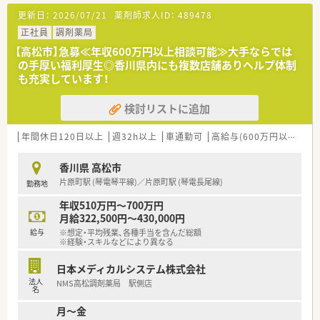
対応し、1日あたり平均100枚程度の処方箋を応需しています。
更新日：
2026/07/21
薬剤師求人ID：
489478
■店舗には薬剤師が6〜7名在籍しており、総合門前としてお薬
の専門知識を幅広く学び高めるには最適な職場環境です。
正社員
調剤薬局
【高松市】急募≪年収600万円以上相談可能≫大手ならでは
【募集背景と求める人物像について】
の手厚い福利厚生◎香川県内にも複数店舗ありヘルプ体制
■処方箋対応や在宅業務の強化に伴う定期採用を行っており、組
も充実しています！
織の活性化を支えてくれる新たな仲間を募集しています。
■店舗ごとの独立採算制を導入しているため、売上や数字に関心
検討リストに追加
を持ち自身の成果を正当に評価されたい方に最適です。
■周囲のスタッフと連携しながら自発的に行動できる方や、在宅
医療や管理薬剤師業務にチャレンジしたい方を歓迎します。
年間休日120日以上
週32h以上
車通勤可
高給与(600万円以上)
寮
【法人特徴について】
香川県 高松市
■1990年に全国で初めて医療モールを開発し、現在は直営で
片原町駅 (琴電琴平線)／片原町駅 (琴電長尾線)
勤務地
120店舗以上を安定展開している大手調剤薬局チェーンです。
■「愛をもって医療に貢献する」を掲げ、未病や予防対策の健康
年収510万円～700万円
機器設置、化粧品等の自社ブランド開発も行っています。
月給322,500円～430,000円
■創業以来45期連続で増収増益を達成しており、自己資本比率
給与
※想定・平均残業、各種手当を含んだ総額
60％かつ無借金経営という抜群の経営基盤を誇ります。
※経験・スキルなどにより異なる
【想定される業務内容】
日本メディカルシステム株式会社
■総合科目メインの門前薬局において、高度な調剤、正確な監
法人
NMS高松調剤薬局 駅側店
査、患者様一人ひとりに寄り添った服薬指導を行います。
名
■外来調剤だけにとどまらず、地域医療に欠かせない在宅医療に
月～金
関わる各種業務についてもチームで分担して対応します。