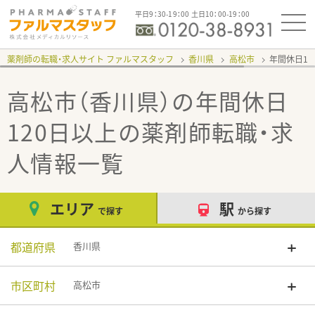
平日9：30-19：00 土日10：00-19：00
薬剤師の転職・求人サイト ファルマスタッフ
香川県
高松市
年間休日12
高松市（香川県）の年間休日
120日以上
の薬剤師転職・求
人情報一覧
エリア
駅
で探す
から探す
都道府県
香川県
市区町村
高松市