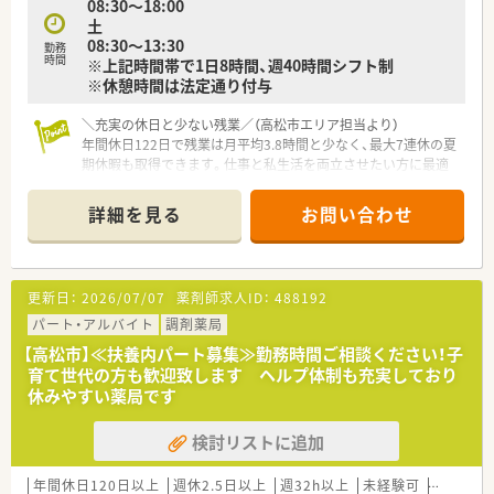
08:30～18:00
■未病や予防に貢献するため、店舗に配置された健康機器や自社
土
開発の健康食品・化粧品を用いた健康相談にも携わります。
08:30～13:30
勤務
時間
※上記時間帯で1日8時間、週40時間シフト制
※休憩時間は法定通り付与
＼充実の休日と少ない残業／（高松市エリア担当より）
年間休日122日で残業は月平均3.8時間と少なく、最大7連休の夏
期休暇も取得できます。仕事と私生活を両立させたい方に最適
です。
詳細を見る
お問い合わせ
【店舗情報と応需状況について】
■琴電志度線片原町駅から徒歩11分の場所に位置しており、水
色の大きな看板が目印の店舗です。
■近隣の総合病院より複数科目の処方箋を1日約30枚応需して
更新日：
2026/07/07
薬剤師求人ID：
488192
おり、薬剤師2名が在籍しています。
■病院の入り口から少し離れているため枚数の集中がなく、外来
パート・アルバイト
調剤薬局
業務は比較的落ち着いた環境です。
【高松市】≪扶養内パート募集≫勤務時間ご相談ください！子
育て世代の方も歓迎致します ヘルプ体制も充実しており
【募集背景と求める人物像について】
休みやすい薬局です
■優秀な中途人材を確保し、現職の薬局長を本社へステップアッ
プさせるための組織活性化の募集です。
検討リストに追加
■管理薬剤師の経験や在宅業務の経験をお持ちで、即戦力として
店舗運営に関わる方を求めています。
■店舗ごとの独立採算制を導入しているため、数字への意識や経
年間休日120日以上
週休2.5日以上
週32h以上
未経験可
ブランク