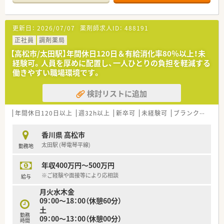
り、
調剤室も広めのスペースが確保されている調剤薬局です。
■店舗奥には休憩室もあり、オンとオフもしっかりと分けて
更新日：
2026/07/07
薬剤師求人ID：
488191
業務に集中できる作りになっています。
■薬局の周りに広々とした駐車場も完備しています。
正社員
調剤薬局
■門前医院の院長先生も薬局内勉強会に参加されるほど関係も
【高松市/太田駅】年間休日120日＆有給消化率80％以上！未
良好です。
経験可。人員を厚めに配置し、一人ひとりの負担を軽減する
働きやすい職場環境です。
<業務内容>
■外来は整形外科がメインとなっています。
検討リストに追加
■処方箋枚数は一日約30枚程度です。
■薬剤師は正社員1名とパート1名を配属されています。
■60代と30代の女性薬剤師の方が働かれており、
年間休日120日以上
週32h以上
新卒可
未経験可
ブランク可
車
幅広い年齢層の方がご活躍できる職場です。
■門前のクリニックとの関係性も非常に良好で、
香川県 高松市
疑義照会などもしやすい環境を整えられています。
太田駅 (琴電琴平線)
勤務地
<法人特徴>
年収400万円～500万円
■香川県高松市にて3店舗を経営されています。
■給与に関しては各県の相場と経験年数、現職給与によって応相
※ご経験や面接等により応相談
給与
談となります。
月火水木金
■薬剤師の方はベテランから若手まで幅広い年齢層が活躍され
09：00～18：00（休憩60分）
ています。
土
■福利厚生面では個人薬局では珍しい確定拠出年金を採用され
勤務
09：00～13：00（休憩00分）
ています。
時間