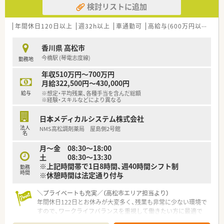
検討リストに追加
＜代表的な業務＞
■治験コーディネーター業務
・被験者である患者さんへの治験内容説明補助
年間休日120日以上
週32h以上
車通勤可
高給与(600万円以上)
寮
・患者さんのケア・相談対応
・治験担当医師の補助
香川県 高松市
・院内スタッフとの調整
今橋駅 (琴電志度線)
勤務地
・検査・投薬スケジュールの調整
・治験で得られるデータ管理 など
年収510万円～700万円
月給322,500円～430,000円
＜福利厚生面について＞
給与
※想定・平均残業、各種手当を含んだ総額
■【標準的な就業時間】09：00～17：30の中に
※経験・スキルなどにより異なる
【コアタイム】11:00～15:00を設けており、
様々なライフイベントがある方も働きやすいです。
日本メディカルシステム株式会社
■残業時間は2021年平均で月当たり19.5時間、1日1時間程度で
法人
NMS高松調剤薬局 屋島側2号館
す。
名
■産休育休の取得率も男性30％、
月～金 08:30～18:00
女性98％と高い水準で取得できております。
土 08:30～13:30
■年間の有給取得率も73.4％と高く、
※上記時間帯で1日8時間、週40時間シフト制
勤務
心身ともに健康な状態で勤務できる環境です。
時間
※休憩時間は法定通り付与
※日本の平均有給取得率：56.6％
■担当マネージャーが各メンバーの割り当て数や
＼プライベートも充実／（高松市エリア担当より）
コンディションを可視化しており、
年間休日122日とお休みが大変多く、残業も非常に少ない環境で
偏りがないようにバランスを取っております。
すので、ワークライフバランスを重視して働きたい方に最適で
■在宅勤務制度も推進しています。
す。
リモートで可能な業務は自宅や