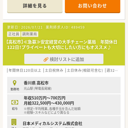
＊------------------------------------------＊
サテライトオフィス等で行っていただいております。
詳細を見る
お問い合わせ
【店舗情報と応需状況について】
■時短勤務制度や、小学校就学中まで
■今橋駅から車で5分の場所に位置する、白い外壁に水色の大き
子供の病気療養・学校行事参加のために
な看板が目印の地域に密着した調剤薬局です。
1時間単位で有給取得が出来る
■香川県立中央病院からの多岐にわたる総合科目をメインに、1
ケアリーブ制度など制度も充実しています。
更新日：
2026/07/21
薬剤師求人ID：
489459
日あたり平均85枚程度の処方箋を応需しています。
■ホワイト500・えるぼし最高評価など、
■店舗には薬剤師が4名在籍しており、総合門前として専門的な
正社員
調剤薬局
外部機関からの評価も高く、
お薬の知識や調剤スキルを磨くのに最適な環境です。
従業員の能力が発揮できる環境を整えています。
【高松市】≪急募≫安定経営の大手チェーン薬局 年間休日
122日！プライベートも大切にしたい方にもオススメ♪
【募集背景と求める人物像について】
＜こんな方にもオススメ＞
■中途採用で優秀なキャリア人材を確保し、在籍中の薬局長を本
■福利厚生も充実している企業で働きたい方
検討リストに追加
社付けへ昇進させ組織を活性化するために募集をしています。
■他職種の方との連携をとって働きたい方
■店舗毎の独立採算制を導入しているため、数字への意識や経営
的視点が高く自身の成果をしっかり評価されたい方を求めま
年間休日120日以上
土日祝休み
土日休み(相談可含む)
週32h以上
等々…
す。
■管理薬剤師の経験がある方や在宅業務の経験をお持ちの方で、
少しでもご興味をお持ち頂ける方はご相談ください！
香川県 高松市
周囲と協力しながら店舗運営に貢献できる方を歓迎します。
元山駅 (琴電長尾線)
勤務地
【法人特徴について】
年収510万円～700万円
■1990年に全国で初めての医療モールを開設し、現在は全国に
月給322,500円～430,000円
120店舗以上をすべて直営で安定展開している企業です。
給与
※想定・平均残業、各種手当を含んだ総額
■「愛をもって医療に貢献する」を理念とし、健康機器を導入し
※経験・スキルなどにより異なる
た未経験や予防医療へのアプローチにも力を入れています。
■創業以来45期連続で増収増益を達成しており、自己資本比率
日本メディカルシステム株式会社
60％かつ無借金経営という抜群の財務基盤を有します。