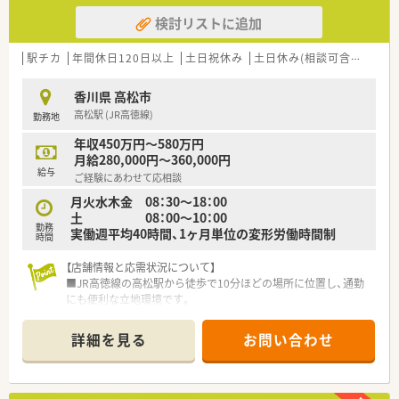
検討リストに追加
駅チカ
年間休日120日以上
土日祝休み
土日休み(相談可含む)
週3
香川県 高松市
高松駅 (JR高徳線)
勤務地
年収450万円～580万円
月給280,000円～360,000円
給与
ご経験にあわせて応相談
月火水木金 08：30～18：00
土 08：00～10：00
勤務
実働週平均40時間、1ヶ月単位の変形労働時間制
時間
【店舗情報と応需状況について】
■JR高徳線の高松駅から徒歩で10分ほどの場所に位置し、通勤
にも便利な立地環境です。
■総合病院から内科や外科など多科目の処方箋を1日約90枚応
需し、幅広い知識が身につきます。
詳細を見る
お問い合わせ
■薬剤師は4名、事務員は3名在籍しており、手厚い人員体制で協
力して業務を行っています。
【募集背景と求める人物像について】