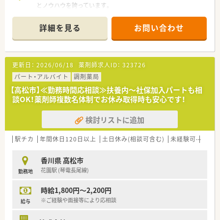
とノウハウを誇っています。
■日本に新薬開発の約80%に関わり、医薬品の非臨床研究から
製造・販売まで一気通貫の事業展開をしている企業です。
詳細を見る
お問い合わせ
■人材育成にも力を入れており、様々な研修制度を整えており業
界内でも随一です。
＜業務内容＞
更新日：
2026/06/18
薬剤師求人ID：
323726
■治験コーディネーター業務
・被験者である患者さんへの治験内容説明補助
パート・アルバイト
調剤薬局
・患者さんのケア・相談対応
【高松市】≪勤務時間応相談≫扶養内～社保加入パートも相
・治験担当医師の補助
談OK！薬剤師複数名体制でお休み取得時も安心です！
・院内スタッフとの調整
・検査・投薬スケジュールの調整
検討リストに追加
・治験で得られるデータ管理 など
＜研修制度＞
駅チカ
年間休日120日以上
土日休み(相談可含む)
未経験可
ブラ
■入社時には、同期入社者とともに2週間弱本社にて集合研修を
行います。会社のことや業務を遂行する上で必要な法令から実
香川県 高松市
務まで座学中心でロープレを交えながら学んでいきます。
花園駅 (琴電長尾線)
勤務地
■各拠点に配属され先輩社員から業務を引継ぎながらOJT担当
者とともに医療機関へ同行するなど、徐々に業務を身に着けるこ
時給1,800円～2,200円
とが出来ます。
■確認テストやチェックシートを用いながら習熟度を測り、入社
※ご経験や面接等により応相談
給与
後1年程度で一人で担当を持てるようになります。