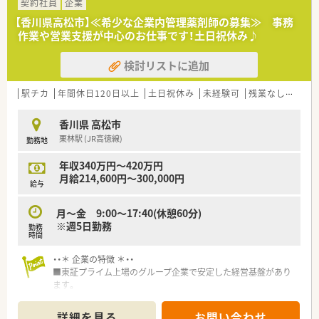
契約社員
企業
【こんな取り組みをしています】
【香川県高松市】≪希少な企業内管理薬剤師の募集≫ 事務
■監査業務の負担とリスクを軽減するため、全店舗に監査レンジ
作業や営業支援が中心のお仕事です！土日祝休み♪
を導入するなど、設備投資を惜しみません。
■会社が指定するe-ラーニングの受講費用は全額負担するなど、
検討リストに追加
スタッフのスキルアップを積極的に支援します。
■地域支援体制加算を取得し、地域住民の健康を多角的にサポー
駅チカ
年間休日120日以上
土日祝休み
未経験可
残業なし(ほぼなし含む)
トするかかりつけ薬局としての役割を担っています。
香川県 高松市
栗林駅 (JR高徳線)
勤務地
年収340万円～420万円
月給214,600円～300,000円
給与
月～金 9:00～17:40(休憩60分)
※週5日勤務
勤務
時間
・・＊ 企業の特徴 ＊・・
■東証プライム上場のグループ企業で安定した経営基盤があり
ます。
■グループ企業の中で中核事業を担っています。
詳細を見る
お問い合わせ