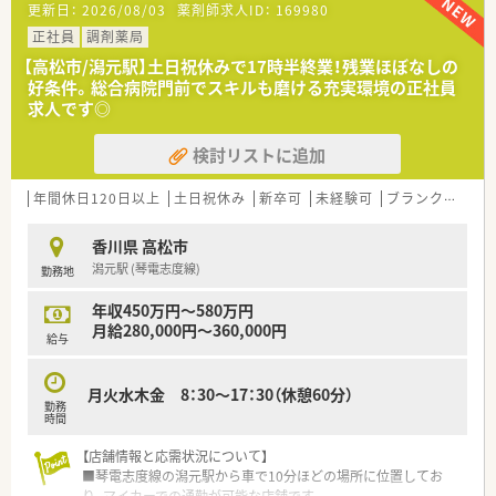
更新日：
2026/08/03
薬剤師求人ID：
169980
■体制強化に伴う増員募集を行っており、チームワークを大切に
できる方を歓迎しています。
正社員
調剤薬局
■若手の方であれば経験が浅くても相談可能で、意欲的に学ぶ姿
【高松市/潟元駅】土日祝休みで17時半終業！残業ほぼなしの
勢を重視した採用方針です。
好条件。総合病院門前でスキルも磨ける充実環境の正社員
■社会人としての素養を持ち、おもてなしの心で患者様に接する
求人です◎
ことができる方を求めています。
検討リストに追加
【想定される業務内容】
■多岐にわたる診療科の処方箋に基づき、調剤業務や監査、丁寧
な服薬指導を担当します。
年間休日120日以上
土日祝休み
新卒可
未経験可
ブランク可
残
■施設への在宅訪問業務にも携わり、地域医療の一翼を担うやり
がいのある業務内容です。
香川県 高松市
■採用品目数が1200以上と多く、最新の医薬品知識を日常業務
潟元駅 (琴電志度線)
勤務地
の中で習得できる環境です。
年収450万円～580万円
【こんな方が活躍中】
月給280,000円～360,000円
■子育てと仕事を両立させている薬剤師が多く、産休や育休から
給与
の復帰率も高い職場環境です。
■総合病院門前での経験を積みたい若手薬剤師が、知識を吸収し
月火水木金 8：30～17：30（休憩60分）
ながら生き生きと活躍しています。
勤務
■専門認定資格の取得を目指す意欲的な薬剤師が、充実した研修
時間
制度を活用して成長しています。
【店舗情報と応需状況について】
■琴電志度線の潟元駅から車で10分ほどの場所に位置してお