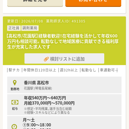
・・＊ こんな環境です ＊・・
■様々な職種の方が連携しながら業務を進めており、チームワー
ク重視の雰囲気があります。
■残業は少なく、メリハリをつけて働きたい方におすすめです！
更新日：
2026/07/08
薬剤師求人ID：
491305
・・＊ 業務内容 ＊・・
正社員
調剤薬局
■企業内管理薬剤師
【高松市/花園駅】経験者歓迎！在宅経験を活かして年収600
・営業所において、受発注及び営業支援業務(PC操作・電話対応等)
万円も相談可能。転勤なしで地域医療に貢献できる福利厚
・体外診断薬・造影剤・内視鏡洗浄剤等の医薬品を一部取り扱って
生が充実した求人です
おり、それらの医薬品の管理薬剤師として勤務していただきま
す。
検討リストに追加
駅チカ
年間休日120日以上
週32h以上
転勤なし
車通勤可
高給与
香川県 高松市
花園駅 (琴電長尾線)
勤務地
年収540万円～640万円
月給370,000円～570,000円
給与
※想定・平均残業、諸手当含む総額
※経験・スキルなどにより異なる
月～土
➀9：00～18：00