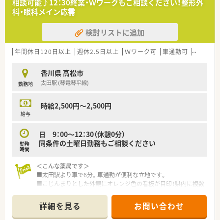
相談可能♪12：30終業・Ｗワークもご相談ください！整形外
科・眼科メイン応需
＜業務内容＞
■外来対応の他に、在宅業務も積極的に行っている法人です。
検討リストに追加
■パートの皆さまには、外来対応をメインでお願い致します。
■内科、婦人科、精神科等の複数科目を応需しています。
処方箋は1日60枚程です。
年間休日120日以上
週休2.5日以上
Ｗワーク可
車通勤可
高時給(2
正社員が2名、パート1名在籍しており、
上記の他、在宅専門の方も在籍している店舗です。
香川県 高松市
太田駅 (琴電琴平線)
勤務地
＜研修制度＞
■店舗での研修の他、他店舗への勤務も行って頂く事で、幅広い
知識を身に付ける事が可能です。
時給2,500円～2,500円
給与
＜法人特徴＞
■各店舗通常より多くの薬剤師を配置することにより、一人ひと
日 9：00～12：30（休憩0分）
りの負担を減らし休みやすい環境を作られています。
同条件の土曜日勤務もご相談ください
勤務
■高松市内にて店舗展開されている企業です。
時間
近隣に店舗がございますので、万が一の時のサポート体制も充
実しております！
＜こんな薬局です＞
■2015年に設立しました。働き方を皆さまで意見を出し合い、
■太田駅より車で6分。車通勤が便利な立地です。
会社を創り上げていらっしゃいます。
■こじんまりとした外観にオレンジ色の看板が目印！県内に複数
■確定拠出型年金が導入されております。
店舗展開する調剤薬局です。
■経験の浅い方でもご相談可能です。お気軽にお問い合わせく
■どの店舗もドクターとの店舗が良好であり、勉強会なども定期
詳細を見る
お問い合わせ
ださいませ。
的に開催されています。
■全店舗門前の医療機関とも友好な関係を築かれています。