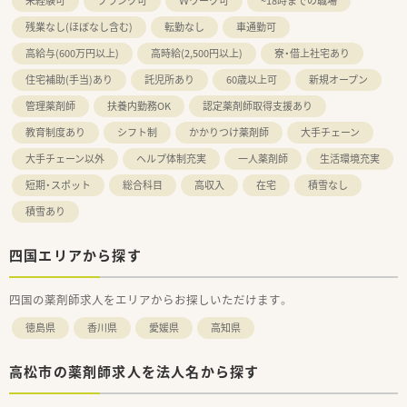
未経験可
おり、教育体制等も充実しています。
ブランク可
Ｗワーク可
~18時までの職場
■会社のe-learnigを利用して認定薬剤師資格の単位取得可能で
残業なし(ほぼなし含む)
転勤なし
車通勤可
す。
■育児支援も充実しており、育休取得率は95％以上です。男性の
高給与(600万円以上)
高時給(2,500円以上)
寮・借上社宅あり
育休取得実績もございます。時短制度はお子さんが、小学校6年
住宅補助(手当)あり
託児所あり
60歳以上可
新規オープン
生になるまでが対象です。
■専門薬剤師取得のサポートもあり、キャリアアップを目指す方
管理薬剤師
扶養内勤務OK
認定薬剤師取得支援あり
への支援体制が整っております。
■上記のようなライフワークに関わる様々な福利厚生や社員割
教育制度あり
シフト制
かかりつけ薬剤師
大手チェーン
引の制度など、数え切れない程の福利厚生があり、業界トップク
大手チェーン以外
ヘルプ体制充実
一人薬剤師
生活環境充実
ラスの満足度を誇っております。
■退職金は確定拠出年金・確定年金ともに揃っています
短期・スポット
総合科目
高収入
在宅
積雪なし
積雪あり
＜こんな方にもオススメ＞
■プライベートの時間を確保するためにも
扶養内の時間数で働きたい方
四国エリアから探す
■福利厚生も充実している法人で働きたい方
等々…
四国の薬剤師求人をエリアからお探しいただけます。
少しでも気になった方はお問い合わせくださいませ
徳島県
香川県
愛媛県
高知県
高松市の薬剤師求人を法人名から探す