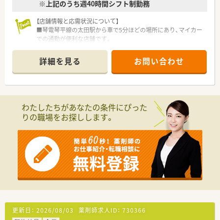
※上記のうち週40時間シフト制勤務
■監査レンジ・監査システム（エニファルマ）・電子薬歴導入され
ています。
【店舗情報と応需状況について】
■有給の取りやすさが魅力の法人となっております。
■琴電琴平線の太田駅から車で5分ほどの場所にあり、マイカー
■在宅業務にも積極的に取り組んでおり、施設・居宅どちらも対
での通勤が便利な店舗です。
応されています。
■主に整形外科、内科、外科の処方箋を応需しており、1日の枚数
■全店舗門前の医療機関とも友好な関係を築かれています。
は約30枚と落ち着いています。
■一般的な人員よりも多くの薬剤師を配置することにより、一人
詳細を見る
お問い合わせ
■薬剤師は正社員とパートの2名体制で、事務スタッフと協力し
ひとりの負担を減らし休みやすい環境を作られています。
ながら丁寧に業務に取り組めます。
<こんな方にもオススメ>
【法人特徴について】
■扶養内の勤務時間で働きたい方
■高松市内に集中して店舗展開するドミナント戦略で、店舗間の
■経験が浅いけど、勉強に対して前向きな方
わたしたちがあなたの条件にぴった
強力な応援体制を構築しています。
■みんなで協力できる環境で働きたい方
りの職場をお探しします。
■一般的な薬局よりも手厚く薬剤師を配置することで、一人ひと
りの業務負担の軽減を実現しています。
少しでも気になった方はまずお問い合わせください。
■2015年設立の若い会社で、スタッフ全員で意見を出し合いな
がら、より良い会社を創り上げています。
【勤務実態について】
■有給休暇の消化率は80%以上と非常に高く、入社したその月
から日数に応じて付与される制度です。
■在宅業務は専任の薬剤師が担当しているため、外来担当者が在
宅対応によって残業することはありません。
■高松市内に店舗が集中しているため、急なお休みなどにも店舗
更新日：
2026/08/03
薬剤師求人ID：
730366
間で柔軟に協力し合える体制です。