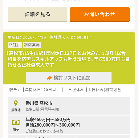
り、マイカーでの通勤が可能な店舗です。
■屋島総合病院の門前に位置し、内科や外科など多岐にわたる診
療科の処方箋を応需しています。
詳細を見る
お問い合わせ
■1日平均100枚程度の処方箋を薬剤師4名と事務員2名の体制で
対応し、協力体制があります。
【法人特徴について】
更新日：
2026/07/29
薬剤師求人ID：
695917
■中部圏でトップクラスのシェアを誇り、調剤過誤防止システム
を全店に導入して安全を守っています。
正社員
調剤薬局
■子育てサポート企業の証である「くるみんマーク」を連続して
【高松市/仏生山駅】年間休日127日とお休みたっぷり！総合
取得しており、働きやすさが自慢です。
科目を応需しスキルアップも叶う環境で、年収580万円も目
■地域基幹病院の門前展開を強みとし、高度な医療知識を習得で
指せる正社員求人です
きる環境を全社的に提供しています。
検討リストに追加
【勤務実態について】
■残業はほとんど発生しない環境であり、ワークライフバランス
を重視したい方に最適な職場です。
駅チカ
年間休日120日以上
土日祝休み
土日休み(相談可含む)
週3
■年間休日は127日程度と業界内でも非常に多く、長期休暇など
も含めてしっかりと休息が取れます。
香川県 高松市
■有給休暇の取得もしやすい環境が整っており、半日単位での取
仏生山駅 (琴電琴平線)
勤務地
得制度もあるため柔軟に休めます。
年収450万円～580万円
【想定されるキャリアイメージ】
月給280,000円～360,000円
■階層別研修や専門別研修など多彩なプログラムが用意されて
給与
ご経験にあわせて応相談
おり、着実なスキルアップが可能です。