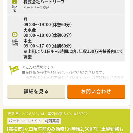
株式会社ハートリーフ
＜こんな方にもオススメ＞
法人
ハートリーフ薬局
■企業での勤務に興味のある方
名
■企業未経験・または経験の浅い方
月
09：00～19：00（休憩60分）
火水金
09：00～18：00（休憩60分）
木土
勤務
時間
09：00～17：00（休憩60分）
※上記より1日4～8時間以内、年収130万円扶養内にて
調整
＜こんな薬局です＞
■花園駅から徒歩8分程という好立地にございます。
自己負担なしの駐車場もございますので、お車通勤もご相談く
ださい。
■心療内科がメインの店舗となっています。
詳細を見る
お問い合わせ
■車で10分～20分の距離に3店舗ございます。
お休みの際は皆さま協力してヘルプ勤務を行っています。
■今後も新店舗の開局を予定しているため、増員募集となりま
す！
更新日：
2026/06/04
薬剤師求人ID：
638792
■地域体制加算も取得出来ている店舗です。
パート・アルバイト
調剤薬局
＜設備も充実＞
【高松市】≪日曜午前のみ勤務！≫時給2,500円◎土曜勤務も
■監査システム（エニファルマ）・電子薬歴導入しています。