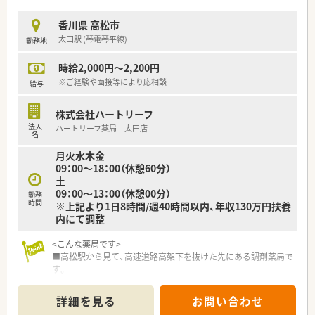
営的視点が高い方を歓迎します。
香川県 高松市
【法人特徴について】
太田駅 (琴電琴平線)
勤務地
■全国初の医療モールを誕生させた会社であり、M＆Aではなく
全店直営で120店舗を展開しています。
時給2,000円～2,200円
■愛をもって医療に貢献するという企業理念を胸に、患者様との
対話を重視した店舗づくりをします。
※ご経験や面接等により応相談
給与
■創業以来45期連続で増収増益を達成しており、自己資本比率
60％と無借金経営で抜群の安定性です。
株式会社ハートリーフ
法人
ハートリーフ薬局 太田店
【求人情報について】
名
■正社員の募集となっており、これまでのご経験やスキルを正当
月火水木金
に評価して受け入れを行います。
09：00～18：00（休憩60分）
■理論年収は480万円から700万円の幅で設定されており、能力
土
次第で高年収の打診が可能です。
09：00～13：00（休憩00分）
■40代中盤までの年齢層を対象としており、意欲と熱意に溢れ
勤務
時間
※上記より1日8時間/週40時間以内、年収130万円扶養
る若い世代を積極的に採用しています。
内にて調整
<こんな薬局です>
■高松駅から見て、高速道路高架下を抜けた先にある調剤薬局で
す。
■店舗回りは農地のなっており、比較的交通量の落ち着いた場所
です。
詳細を見る
お問い合わせ
■店舗の中はシンプルなデザインで、待合はソファが3つほどあ