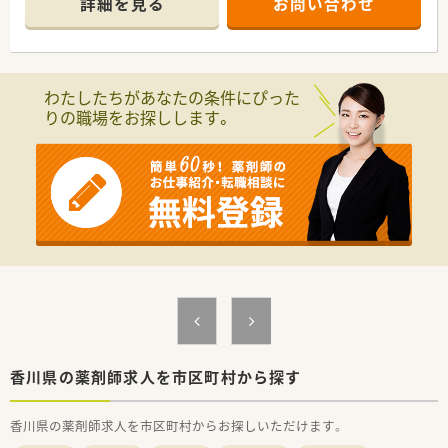
詳細を見る
お問い合わせ
＜法人特徴＞
■広島・岡山・鳥取・山口・福岡を中心に
18店舗展開しているチェーン薬局です。
■近隣店舗での応援や異動などはございますが、
わたしたちがあなたの条件にぴった
都道府県を超える移動などはございません。
りの職場をお探しします。
■薬剤師ひとり一人の“想い”を大切にし、人柄重視の採用を行っ
ています。
■地域医療を大切にし、患者様と真剣に向き合える、
真の地域密着型薬局を目指しています。
■定期的な昇給もございます。
（業績や勤務成績によって個人差あり）
■有給取得率は平均8.5日です。
平均勤続年数11.5年と長く働いている方も多いです。
＜こんな方にもオススメ＞
■無理なノルマに縛られずに働きたい方
■今までの経験を活かして、高年収を希望したい方
等々…
少しでも気になった方はお問い合わせくださいませ
香川県の薬剤師求人を市区町村から探す
香川県の薬剤師求人を市区町村からお探しいただけます。