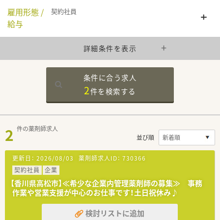
雇用形態 /
契約社員
給与
詳細条件を表示
条件に合う求人
2
件を
検索する
2
件の薬剤師求人
並び順
更新日：
2026/08/03
薬剤師求人ID：
730366
契約社員
企業
【香川県高松市】≪希少な企業内管理薬剤師の募集≫ 事務
作業や営業支援が中心のお仕事です！土日祝休み♪
検討リストに追加