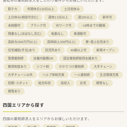
高松市の薬剤師求人をこだわり条件からお探しいただけます。
駅チカ
年間休日120日以上
土日祝休み
土日休み(相談可含む)
週休2.5日以上
週32h以上
新卒可
未経験可
ブランク可
Ｗワーク可
~18時までの職場
残業なし(ほぼなし含む)
転勤なし
車通勤可
高給与(600万円以上)
高時給(2,500円以上)
寮・借上社宅あり
住宅補助(手当)あり
託児所あり
60歳以上可
新規オープン
管理薬剤師
扶養内勤務OK
認定薬剤師取得支援あり
教育制度あり
シフト制
かかりつけ薬剤師
大手チェーン
大手チェーン以外
ヘルプ体制充実
一人薬剤師
生活環境充実
短期・スポット
総合科目
高収入
在宅
積雪なし
積雪あり
四国エリアから探す
四国の薬剤師求人をエリアからお探しいただけます。