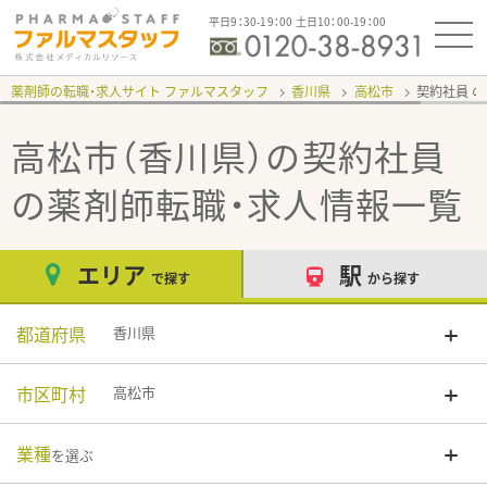
平日9：30-19：00 土日10：00-19：00
薬剤師の転職・求人サイト ファルマスタッフ
香川県
高松市
契約社員
高松市（香川県）の契約社員
の薬剤師転職・求人情報一覧
エリア
駅
で探す
から探す
都道府県
香川県
市区町村
高松市
業種
を選ぶ