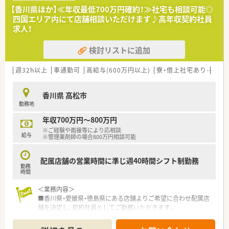
■企業内管理薬剤師
【香川県ほか】≪年収最低700万円確約！≫社宅も相談可能◎
・営業所において、受発注及び営業支援業務(PC操作・電話対応等)
四国エリア内にて店舗相談いただけます♪高年収契約社員
・体外診断薬・造影剤・内視鏡洗浄剤等の医薬品を一部取り扱って
求人！
おり、それらの医薬品の管理薬剤師として勤務していただきま
す。
検討リストに追加
週32h以上
車通勤可
高給与(600万円以上)
寮・借上社宅あり
住宅
香川県 高松市
勤務地
年収700万円～800万円
※ご経験や面接等により応相談
給与
※管理薬剤師の場合800万円相談可能
配属店舗の営業時間に準じ週40時間シフト制勤務
勤務
時間
＜業務内容＞
■香川県・愛媛県・徳島県にある店舗よりご希望に合わせ配属店
舗を決定し、契約社員としてご勤務いただきます。
■契約期間中の店舗異動については相談に応じます。
■管理薬剤師としてご勤務いただける方も歓迎です。