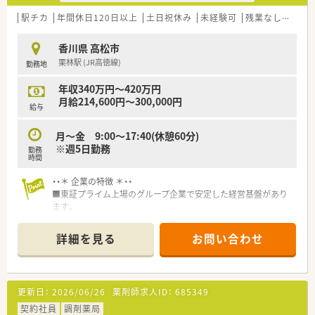
駅チカ
年間休日120日以上
土日祝休み
未経験可
残業なし(ほぼなし含む)
香川県 高松市
栗林駅 (JR高徳線)
勤務地
年収340万円～420万円
月給214,600円～300,000円
給与
月～金 9:00～17:40(休憩60分)
※週5日勤務
勤務
時間
・・＊ 企業の特徴 ＊・・
■東証プライム上場のグループ企業で安定した経営基盤があり
ます。
■グループ企業の中で中核事業を担っています。
詳細を見る
お問い合わせ
・・＊ こんな環境です ＊・・
■様々な職種の方が連携しながら業務を進めており、チームワー
ク重視の雰囲気があります。
■残業は少なく、メリハリをつけて働きたい方におすすめです！
更新日：
2026/06/26
薬剤師求人ID：
685349
・・＊ 業務内容 ＊・・
契約社員
調剤薬局