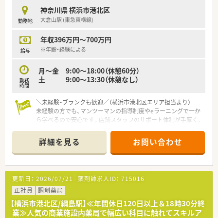
にしながら働ける方にぴったりです。
神奈川県 横浜市港北区
大倉山駅 (東急東横線)
勤務地
【法人特徴について】
■代表者が地域の薬剤師会会長を務めており、長年にわたり地元
年収396万円～700万円
に根ざした医療を提供しています。
■東急東横線とJR横浜線が乗り入れる駅の近くに位置し、非常
※年齢・経験による
給与
に交通利便性が高い環境です。
■地域のかかりつけ薬局として質の高い薬事サービスを提供し、
月〜金 9:00〜18:00（休憩60分）
健康維持に寄与することを目指しています。
土 9:00〜13:30（休憩なし）
勤務
時間
【想定されるモデル年収】
■30代半ばで実務経験をお持ちの方の場合、想定年収は530万円
＼未経験・ブランクも歓迎／（横浜市港北区エリア担当より）
程度としっかりとした提示が可能です。
未経験の方でも、マンツーマンの指導制度やeラーニングで一か
■このモデル年収には基本給に加えて月10時間程度の残業手当
ら学べるので安心です。店舗スタッフのサポート体制が手厚く、
が含まれており、安定した収入が見込めます。
ブランクがある方の復帰も全力でバックアップします。
■これまでのご経験やスキルを十分に考慮して給与額が決定さ
詳細を見る
お問い合わせ
れるため、納得感を持ってスタートできます。
【店舗情報と応需状況について】
■大倉山駅から徒歩7分の好立地にあり、近隣の総合病院から多
科目の処方箋を1日平均50枚ほど応需している店舗です。
■内科や眼科に加えて精神科や脳外科など多岐にわたる科目を
更新日：
2026/07/21
薬剤師求人ID：
715016
扱っており、薬剤師として幅広い知識を習得できます。
■全店でピッキングサポートシステムを導入しているため、調剤
正社員
調剤薬局
ミスを未然に防ぎながら安全に業務へ取り組めます。
【横浜市港北区/綱島駅】≪年間休日120日以上＆18時30分終
業≫人気の商業施設内薬局で幅広い科目に触れてスキルア
【法人特徴について】