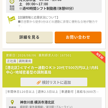
土 09：00～17：00
勤務
※週40時間シフト制勤務（休憩60分）
時間
【店舗情報と応需状況について】
■日吉駅から徒歩3分ほどの通勤に非常に便利な立地が魅力で
す。
■応需科目は内科、心療内科、皮膚科と多岐にわたる処方箋を応
需します。
詳細を見る
お問い合わせ
■処方箋は1日150枚程で常勤2名、パート3名の常時3名体制で
対応します。
【募集背景と求める人物像について】
更新日：
2026/08/06
薬剤師求人ID：
167501
■次世代の店舗運営を担う若手・中堅層の方を特に急募していま
す。
正社員
調剤薬局
■調剤未経験の方も歓迎しており、人物重視の採用方針を採って
【港北区】≪マイカー通勤ＯＫ≫ 20代で500万円以上！内科
います。
中心・地域密着型の調剤薬局
■大手企業での経験を活かし、ノウハウを共有して頂ける方も歓
迎します。
検討リストに追加
【法人特徴について】
■首都圏に調剤31店舗、OTC32店舗を展開し、安定した経営基盤
年間休日120日以上
週休2.5日以上
車通勤可
高給与(600万円以上)
があります。
■転居を伴う異動はなく、腰を据えて長く働くことが可能です。
神奈川県 横浜市港北区
■「薬剤師になって本当に良かった」と心から感じられる職場を
綱島駅 (東急東横線)／新羽駅 (ブルーライン)
勤務地