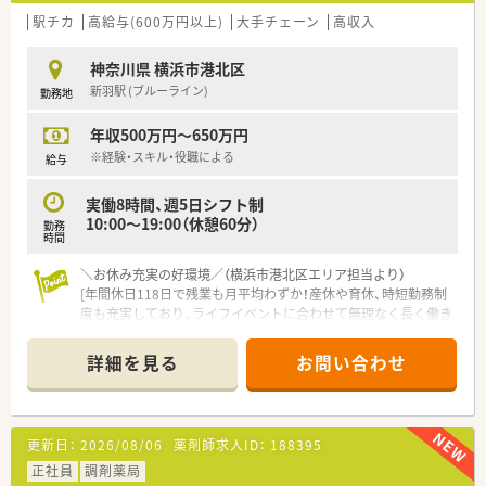
■研修制度が充実しており調剤手技や機器操作などの実践的な
駅チカ
高給与(600万円以上)
大手チェーン
高収入
スキルを入社後にしっかりと習得できる環境です。
■産休や育休の取得実績が豊富であり復帰後の時短勤務制度な
神奈川県 横浜市港北区
どライフステージの変化に柔軟に対応しています。
新羽駅 (ブルーライン)
勤務地
【求人情報について】
年収500万円～650万円
■年収はこれまでの経験やスキルを考慮し500万円から550万円
前後を想定した正社員の募集案件です。
※経験・スキル・役職による
給与
■完全な調剤専門店での勤務となるためOTC専任の業務やノル
マなどはなく調剤業務に専念できる環境です。
実働8時間、週5日シフト制
■薬剤師手当などの各種手当が充実しており自宅から90分以上
10:00～19:00（休憩60分）
勤務
の場合は手厚い住宅補助制度が利用可能です。
時間
【勤務実態について】
＼お休み充実の好環境／（横浜市港北区エリア担当より）
■残業時間は全社平均で月に5時間から15時間程度と少なく1分
[年間休日118日で残業も月平均わずか！産休や育休、時短勤務制
単位で計算支給されるため安心の環境です。
度も充実しており、ライフイベントに合わせて無理なく長く働き
■年間休日は118日あり半日単位で取得可能な有給休暇や5日連
続けられる大変おすすめの環境です。]
続休暇制度などお休みの取りやすい職場です。
＊------------------------------------------＊
詳細を見る
お問い合わせ
■常時4名から5名の薬剤師と事務員3名が在籍しており協力し
合いながら業務を進められるゆとりがあります。
【店舗情報と応需状況について】
■新羽駅から徒歩5分と通勤に非常に便利な立地で、1日に約70
枚の処方箋を応需しています。
更新日：
2026/08/06
薬剤師求人ID：
188395
■常勤薬剤師4名と事務員が在籍しており、ゆとりを持った人員
体制がしっかりと整っています。
正社員
調剤薬局