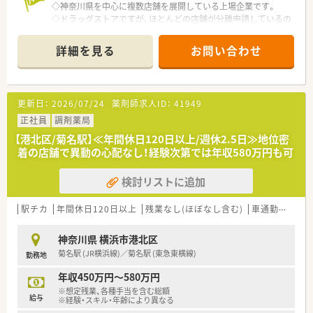
す。
◇神奈川県を中心に複数店舗を展開している上場企業です。
◇ドラッグストアですが、ほとんどの店舗が分離申請しているの
【やりがい/おすすめポイント】
で
■患者様と丁寧にコミュニケーションを取り、健康の悩みを解決
通常の調剤薬局と同じ働き方（日祝休み、営業時間19時、19時
詳細を見る
お問い合わせ
することで、直接感謝の言葉をいただける大きなやりがいがあり
半までなど）ができます
ます。
◇定着率が高く、産休育休制度・時短勤務制度も整っています。
■社内研修やeラーニングなどの教育体制を存分に活用して、薬
（男性の産休実績あり）
剤師としての専門知識を継続的に深めていくことができる環境
◇ノルマ一切なし！
更新日：
2026/07/24
薬剤師求人ID：
41949
です。
◇利益よりも地域貢献を優先させている会社です！
■有休の平均取得日数が14日以上と休みを取りやすく、仕事と
◇単身者には年収とは別に住宅補助が年間60万円も付与されま
正社員
調剤薬局
私生活を共に豊かにできるワークライフバランスの良さが魅力
す
【港北区/菊名駅】≪年間休日120日以上/週休2.5日≫地位密
です。
◇往診同行を基本とした専門性の高い在宅に取り組んでいるた
着の店舗で異動の心配なし！経験次第では年収580万円も可
め
在宅医療を勉強したい方にもオススメ
検討リストに追加
駅チカ
年間休日120日以上
残業なし(ほぼなし含む)
車通勤可
シ
神奈川県 横浜市港北区
菊名駅 (JR横浜線)／菊名駅 (東急東横線)
勤務地
年収450万円～580万円
※想定残業、各種手当を含む総額
給与
※経験・スキル・年齢により異なる