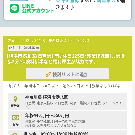
条件を登録
すると、
新着求人
が届
■管理薬剤師への昇格後は年収600万円以上、将来的には700万
きます♪
円以上も目指せる給与体系です。
■住宅手当として活用できる借上社宅制度があり、家賃負担を軽
減しながら生活基盤を整えられます。
【勤務実態について】
■年間休日は122日以上確保されており、オンとオフのメリハリ
をつけて長く働き続けられます。
更新日：
2026/07/28
薬剤師求人ID：
731023
■月の平均残業時間は5時間程度と非常に少なく、業務終了後の
正社員
調剤薬局
プライベートな時間も充実します。
【横浜市港北区/日吉駅】年間休日125日・残業ほぼ無し/駅徒
■有給休暇の消化率はほぼ100％の実績があり、気兼ねなく休暇
歩3分/保険料折半など福利厚生が魅力です。
を取得できる風土が根付いています。
検討リストに追加
駅チカ
年間休日120日以上
週休2.5日以上
残業なし(ほぼなし含む)
神奈川県 横浜市港北区
日吉駅 (東急東横線)／日吉駅 (東急目黒線)／日吉駅 (グリーンライ
勤務地
ン)
年収440万円～550万円
※想定・平均残業、各種手当を含んだ総額
給与
※経験・スキルなどにより異なるる
月～金 09:00～18:00（休憩60分）