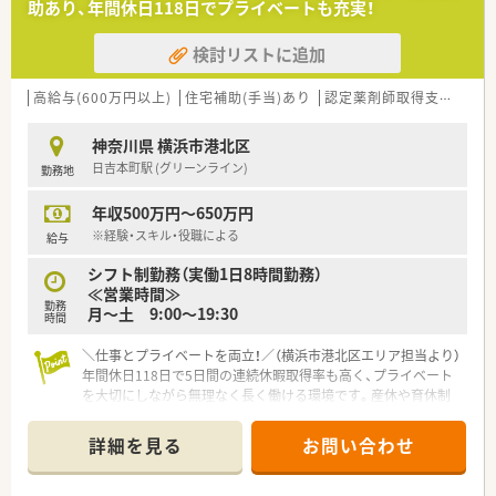
助あり、年間休日118日でプライベートも充実！
検討リストに追加
高給与(600万円以上)
住宅補助(手当)あり
認定薬剤師取得支援あり
神奈川県 横浜市港北区
日吉本町駅 (グリーンライン)
勤務地
年収500万円～650万円
※経験・スキル・役職による
給与
シフト制勤務（実働1日8時間勤務）
≪営業時間≫
勤務
月～土 9:00～19:30
時間
＼仕事とプライベートを両立！／（横浜市港北区エリア担当より）
年間休日118日で5日間の連続休暇取得率も高く、プライベート
を大切にしながら無理なく長く働ける環境です。産休や育休制
度も整っております。
＊------------------------------------------＊
詳細を見る
お問い合わせ
【店舗情報と応需状況について】
■日吉本町駅から徒歩3分という閑静な住宅街に位置しており、