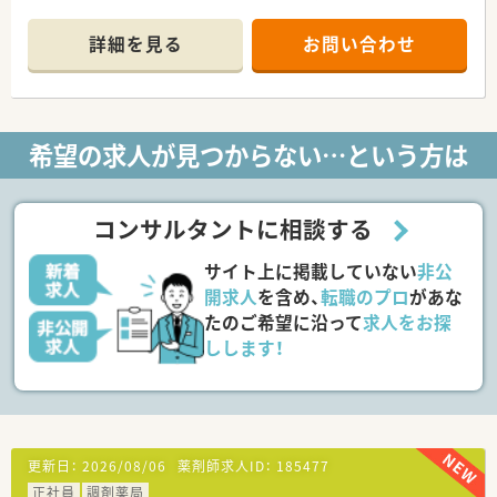
■外来＋在宅医療に対応しています
■患者様の居宅を再現した在宅研修センターで実際の患者様宅
【外来】
訪問業務を模擬体験
詳細を見る
お問い合わせ
横浜労災病院からの処方箋がメイン。1日40～50枚の処方箋を
受けています。
長期処方の対応や抗がん剤の取扱いもあり経験が積めます。
【在宅医療】
主に個人在宅を受けています。自宅で残薬確認・服薬指導をし、
希望の求人が見つからない…という方は
その後報告書の作成業務があります。
自宅には車で向かうため運転業務が発生します。
≪こんな企業です≫
コンサルタントに相談する
■神奈川県中心に広域で約50店舗展開する調剤薬局です。
■在宅は業界でも先駆者的立場にあり、特化型の店舗も8件あり
サイト上に掲載していない
非公
ます。本門診療に同行もしており、多職種連携を学べます。
無菌調剤室（クリーンベンチ）を持つ薬局は4店舗あり、在宅スキ
開求人
を含め、
転職のプロ
があな
ルを満遍なく身に着けられる環境です。
たのご希望に沿って
求人をお探
■最先端ITの積極導入や事務業務のセンター化によって、業務効
しします！
率化にも注力しており、薬剤師の専門性のある業務に集中できま
す。
■教育・研修制度も魅力です。在宅・外来の臨床現場で活躍する
エキスパートや、薬局運営・マネジメントを行う薬局長を目指
す、各研修制度が整っています。
その他にも、学術部・教育研修部・人事部といった本部の一員とし
更新日：
2026/08/06
薬剤師求人ID：
185477
て活躍される方も多く、希望を聞いて1年目から薬局業務をしな
正社員
調剤薬局
がら本社部門の部署に在籍している方もいます。