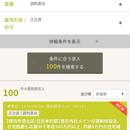
業種
調剤薬局
雇用形態 /
正社員
給与
詳細条件を表示
条件に合う求人
100
件を
検索する
100
件の薬剤師求人
並び順
更新日：
2026/08/06
薬剤師求人ID：
180187
正社員
調剤薬局
【横浜市港北区/日吉本町駅】整形外科メインの調剤併設店。
在宅医療も応需中で年収500万円以上、月額5万円の住宅補