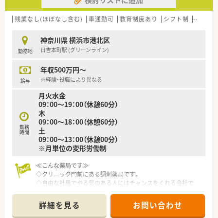
据え、管理薬剤師候補の層を厚くするための増員募集です。
■調剤薬局での経験が5年以上ある方をメインに募集しておりま
すが、30代前半までの若手であれば未経験でも相談可能です。
残業なし(ほぼなし含む)
車通勤可
教育制度あり
シフト制
大手チ
■完璧なスキルよりも明るく素直で謙虚で思いやりのある人と
いう、人物面を重視した採用方針を企業として掲げています。
神奈川県 横浜市港北区
日吉本町駅 (グリーンライン)
勤務地
【法人特徴について】
■調剤とOTCなどの医療ヘルスケア商品の売上割合が約50％を
年収500万円～
占める、日本でも珍しい欧米型ドラッグストアを展開していま
す。
※経験・役職により異なる
給与
■住友商事100％出資の安定した経営基盤を持ち、吸収合併のリ
月火水金
スクがなくコンプライアンス意識が非常に高い企業です。
09：00～19：00（休憩60分）
■首都圏を中心とした地域密着型の店舗展開を行っており、原則
木
として転居を伴う異動がないため安心して働き続けられます。
09：00～18：00（休憩60分）
勤務
土
時間
09：00～13：00（休憩00分）
※月単位の変形労働制
≪こんな薬局です≫
◇クリニック門前にある調剤薬局です。
◇自由な社風でやる気のある人にはチャンスをくれる会社で
す。
◇転勤は基本的にありません！
詳細を見る
お問い合わせ
◇残業が少なく、基本的に19時には退社出来ます！