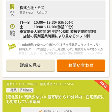
株式会社トモズ
法人
薬局トモズ 大倉山店
名
月～金 10:00～19:30（休憩60分）
土 10:00～14:00（休憩00分）
※実働最大8時間（週平均40時間 変形労働時間制）
勤務
時間
※店舗の調剤営業時間により異なるシフト制
＼10時出勤でゆったり出社／（横浜市港北区エリア担当より）
10時スタートで通勤ラッシュを避けられ、残業も月平均10〜15
時間と少なめです。年間休日116日と育休取得率100%でプライ
ベートも大切にできますよ。
詳細を見る
お問い合わせ
【店舗情報と応需状況について】
■東急東横線の大倉山駅から近く、朝10時からの開局となって
いるため通勤ラッシュを避けてゆったりと出勤できます。
■特定の医療機関に依存しない面対応の薬局であり、消化器科や
更新日：
2026/08/06
薬剤師求人ID：
177456
整形外科や婦人科など幅広い科目の処方箋を応需します。
■1日あたりの処方箋枚数は約30枚と落ち着いており、1200品
正社員
調剤薬局
目の医薬品を取り揃えて一人ひとりに丁寧に対応します。
【港北区】≪残業少ない≫ 最寄駅から10分以内／在宅医療に
も対応している薬局
【募集背景と求める人物像について】
■店舗数の増加や将来のかかりつけ薬局としての機能強化を見
検討リストに追加