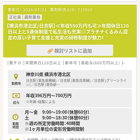
科や小児科など複数の科目を広範に応需しているのが特徴で
更新日：
2026/07/21
薬剤師求人ID：
715010
す。
■処方箋枚数は1日20枚程度と落ち着いており、患者様一人ひと
正社員
調剤薬局
りと丁寧に向き合いながら服薬指導を行える環境が整っていま
【横浜市港北区/日吉駅】≪年収550万円も可≫年間休日120
す。
日以上と5連休制度で私生活も充実◎プラチナくるみん認
■商業施設内という立地から仕事帰りの買い物にも非常に便利
定の厚い子育て支援と充実の研修制度が魅力！
で、天候に左右されずに通勤ができる点も大きな魅力の一つで
す。
検討リストに追加
【法人特徴について】
■福岡県に本社を置き全国43都道府県に店舗を展開しており、
駅チカ
年間休日120日以上
新卒可
高給与(600万円以上)
認定薬剤
医療機関と良好な関係を築く「医薬連携」に注力している法人で
す。
神奈川県 横浜市港北区
■健康サポート薬局の届出数が全国1位という実績を誇り、地域
日吉駅 (東急東横線)／日吉駅 (東急目黒線)／日吉駅 (グリーンライ
勤務地
の方々の健康維持に積極的に貢献している安定した経営基盤が
ン)／日吉駅 (東急新
…
あります。
年収396万円～700万円
■子育て支援企業として「プラチナくるみん」の認定を受けてお
り、男女問わず育児休暇の取得実績があるなどサポートが手厚い
※年齢・経験による
給与
です。
月〜金 9:00〜19:00（休憩60分）
土 9:00〜18:30（休憩60分）
【想定されるキャリアイメージ】
※週の所定労働時間：40時間
■独自の研修プログラムを活用して段階的にレベルアップを図
勤務
時間
※1ヶ月単位の変形労働時間制
り、専門薬剤師や認定薬剤師などの資格取得を目指すことが可能
です。
＼未経験・ブランク歓迎！／（横浜市港北区エリア担当より）