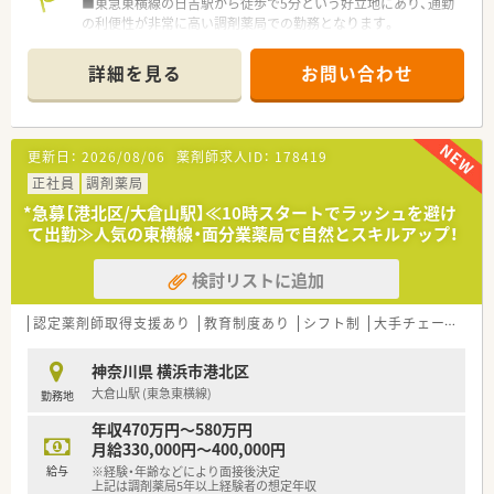
児休業の取得実績が多数ある温かい職場です。
■東急東横線の日吉駅から徒歩で5分という好立地にあり、通勤
■育児休業からの復帰後も、お子様が小学3年生になるまで最大
の利便性が非常に高い調剤薬局での勤務となります。
5時間の時短勤務が可能で無理なく働けます。
■処方箋は在宅業務を含む面応需が中心で、1日あたり約50枚か
■すでに制度を利用しているスタッフも多いため、周囲の理解が
ら60枚の処方箋を安定して受け付けている環境です。
詳細を見る
お問い合わせ
深く、お互いに助け合いながら業務を進めます。
■薬剤師は常勤3名とパート1名の体制であり、事務員も2名在籍
しているため、常に3名体制で業務を行えます。
【法人特徴について】
更新日：
2026/08/06
薬剤師求人ID：
178419
■関東や東海エリアの住宅街を中心に700店舗以上を展開して
おり、地域密着型の経営で安定した基盤を誇ります。
正社員
調剤薬局
■30年以上にわたり連続成長を続けている業界トップクラスの
*急募【港北区/大倉山駅】≪10時スタートでラッシュを避け
企業であり、強固な経営体制が大きな強みです。
て出勤≫人気の東横線・面分業薬局で自然とスキルアップ！
■現場第一主義を掲げて経営陣も薬剤師の視点を大切にしてお
り、無理のない店舗運営と高い利益率を両立しています。
検討リストに追加
【想定される業務内容】
■調剤業務や服薬指導、監査といった基本的な薬局業務に加え、
認定薬剤師取得支援あり
教育制度あり
シフト制
大手チェーン
ヘ
店舗によりOTC医薬品の相談販売にも携わります。
■全体の約5割の店舗で在宅業務を応需しており、往診同行を含
神奈川県 横浜市港北区
めた専門性の高い在宅医療の経験を積むことが可能です。
大倉山駅 (東急東横線)
勤務地
■処方箋枚数に対して余裕のある薬剤師配置を行っているため、
一人ひとりの患者様と丁寧に向き合うことができます。
年収470万円～580万円
月給330,000円～400,000円
給与
※経験・年齢などにより面接後決定
上記は調剤薬局5年以上経験者の想定年収