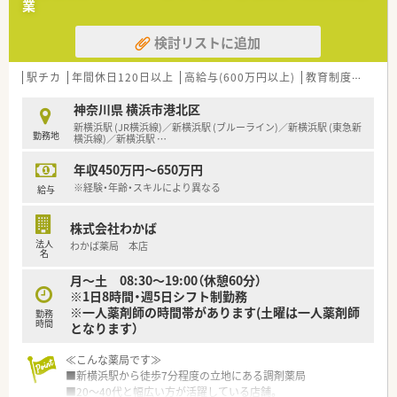
業
■調剤業務はもちろん、在宅業務にも注力しています
検討リストに追加
≪企業の特徴≫
■東証プライム市場上場企業
■関東東海一都七県に展開、東京・神奈川の合計店舗数業界
駅チカ
年間休日120日以上
高給与(600万円以上)
教育制度あり
シ
NO.1！
■723店舗展開中の調剤併設型ドラッグストアチェーン。
神奈川県 横浜市港北区
■連続成長33年更新中、業界トップクラスの経常利益（2020年の
新横浜駅 (JR横浜線)／新横浜駅 (ブルーライン)／新横浜駅 (東急新
勤務地
コロナ禍以降も継続）
横浜線)／新横浜駅
…
■店舗の９割以上が住宅街立地に展開しています。
年収450万円～650万円
≪充実の福利厚生≫
※経験・年齢・スキルにより異なる
給与
■世帯主で家賃補助月最大5万円支給有り！
■妊娠中5時間までの時短勤務が可能です。妊産婦検診時は公
株式会社わかば
休・有給使用無しで可能
法人
わかば薬局 本店
■育児休業最長2歳まで取得可能。育児休業中に週1～2日のフレ
名
キシブル勤務可能
月～土 08:30～19:00（休憩60分）
■お子様が小学校3年生の学年末まで5時間の時短勤務可能、最
※1日8時間・週5日シフト制勤務
大10日までの看護休暇が取得可能
※一人薬剤師の時間帯があります(土曜は一人薬剤師
勤務
時間
となります）
≪充実の研修制度≫
■社内教育にて全体的な知識の底上げ、基礎の徹底を実現。充実
≪こんな薬局です≫
した研修制度あり
■新横浜駅から徒歩7分程度の立地にある調剤薬局
■入社後は店舗着任前に薬局を模した調剤研修センターで調剤
■20～40代と幅広い方が活躍している店舗。
手技、機器操作等、一連の薬局業務を実戦形式で習得