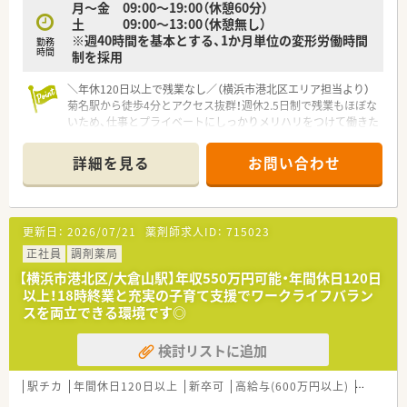
月～金 09:00～19:00（休憩60分）
土 09:00～13:00（休憩無し）
※週40時間を基本とする、1か月単位の変形労働時間
勤務
時間
制を採用
＼年休120日以上で残業なし／（横浜市港北区エリア担当より）
菊名駅から徒歩4分とアクセス抜群！週休2.5日制で残業もほぼな
いため、仕事とプライベートにしっかりメリハリをつけて働きた
い方に最適です。
＊------------------------------------------＊
詳細を見る
お問い合わせ
【店舗情報と応需状況について】
■菊名駅から徒歩4分の好立地にあり、近隣のクリニックから主
に内科などの処方箋を応需しています。
更新日：
2026/07/21
薬剤師求人ID：
715023
■処方箋枚数は1日あたり約90枚となっており、地域のかかりつ
け薬局として親しまれています。
正社員
調剤薬局
■薬剤師は常勤3名とパート6名が在籍し、医療事務も含めたス
【横浜市港北区/大倉山駅】年収550万円可能・年間休日120日
タッフ全員で協力し合っています。
以上！18時終業と充実の子育て支援でワークライフバラン
スを両立できる環境です◎
【募集背景と求める人物像について】
■既存の常勤薬剤師の退職に伴う欠員補充のため、新しく一緒に
検討リストに追加
働いてくださる正社員を募集しています。
■調剤薬局での実務経験が3年から5年ほどあり、即戦力として
活躍できる方を求めています。
駅チカ
年間休日120日以上
新卒可
高給与(600万円以上)
認定薬剤
■患者様に対して親身で温かい対応ができ、チームワークを大切