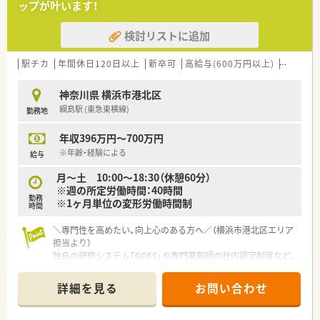
ップが叶います！
■全国43都道府県に店舗を展開する大手チェーンで、医療機関
との強固な医薬連携を強みとしている安定した法人です。
検討リストに追加
■健康サポート薬局の届出数で全国1位の実績を誇り、地域住民
の健康増進に貢献するかかりつけ機能を重視しています。
■育児支援に力を入れており、高い水準でサポートを行う企業と
駅チカ
年間休日120日以上
新卒可
高給与(600万円以上)
認定薬剤
して最高位のプラチナくるみん認定を受けています。
神奈川県 横浜市港北区
【想定される業務内容】
綱島駅 (東急東横線)
勤務地
■近隣の総合病院から受け付ける多科目の処方箋調剤を中心に、
正確な監査や丁寧な服薬指導を行っていただきます。
年収396万円～700万円
■地域密着型のかかりつけ薬剤師として、患者様の健康相談や在
宅医療への対応など幅広い業務に携わることが可能です。
※年齢・経験による
給与
■最新のITシステムを活用した薬歴管理や在庫管理を行い、効率
月〜土 10:00〜18:30（休憩60分）
的かつ安全性の高い調剤業務を実践していただきます。
※週の所定労働時間：40時間
勤務
※1ヶ月単位の変形労働時間制
時間
＼専門性を高めたい、向上心のある方へ／（横浜市港北区エリア
担当より）
独自の研修システム「GOES」や専門薬剤師の社内認定制度など、
学ぶ環境が非常に充実しています。将来を見据えてスキルを磨
きたい方に、自信を持っておすすめします。
詳細を見る
お問い合わせ
【店舗情報と応需状況について】
■綱島駅からバスで15分の場所にある商業施設内の薬局で、内