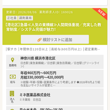
■応需元の集中率が90％を超えおり、患者様は顔なじみばかり
更新日：
2026/08/06
薬剤師求人ID：
169026
正社員
調剤薬局
【港北区】急募≪人気の東横線≫人間関係重視／充実した教
育制度／システム完備が魅力！
検討リストに追加
駅チカ
年間休日120日以上
高給与(600万円以上)
認定薬剤師取得支援あり
神奈川県 横浜市港北区
日吉駅 (東急東横線)／日吉駅 (東急目黒線)／日吉駅 (グリーンライ
勤務地
ン)
年収460万円～600万円
月給330,000円～420,000円
給与
※経験・年齢・役職・就業条件により考慮します ◆2026年9月より給
与支払いサイクルが変更と
…
ミネ医薬品株式会社
法人
ミネ薬局 日吉店
名
月火水木金 09：00～19：00