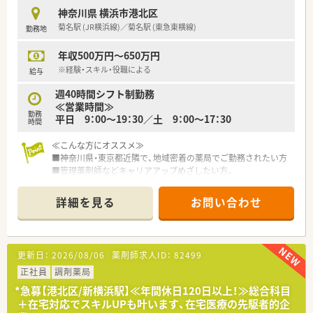
査業務を効率的かつ安全に行えます。
神奈川県 横浜市港北区
■眼科や耳鼻科の処方箋応需が中心となるため、専門的な知識を
菊名駅 (JR横浜線)／菊名駅 (東急東横線)
勤務地
深めながらスキルアップを目指せます。
年収500万円～650万円
【こんな取り組みをしています】
■薬剤師と管理栄養士が連携し、薬だけでなく食事や運動の面か
※経験・スキル・役職による
給与
らも患者様の健康をサポートしています。
週40時間シフト制勤務
■地域の方々を対象とした健康イベントを自主的に企画し、地域
≪営業時間≫
コミュニティの形成に大きく貢献しています。
勤務
平日 9：00～19：30／土 9：00～17：30
■感染症対策にも注力しており、最新の設備導入や徹底した衛生
時間
管理で安心して働ける環境を整えています。
≪こんな方にオススメ≫
■神奈川県・東京都近隣で、地域密着の薬局でご勤務されたい方
■管理薬剤師などキャリアアップめざしたい方。
■ドラッグストアでも調剤、在宅をしっかり学びたい方
■住宅手当など福利厚生が整った環境でご勤務されたい方
詳細を見る
お問い合わせ
≪店舗の特徴≫
■菊名駅から徒歩すぐの立地にある薬局
■近隣クリニックから複数科目の処方箋を受けています
更新日：
2026/08/06
薬剤師求人ID：
82499
■縦長の店舗で複数の薬剤師さんが在籍しています
正社員
調剤薬局
≪業務内容≫
*急募【港北区/新横浜駅】≪年間休日120日以上！≫総合科目
■耳鼻科・皮膚科・整形外科・内科などクリニックからの処方箋が
＋在宅対応でスキルUPも叶います、在宅医療の先駆者的企
メイン