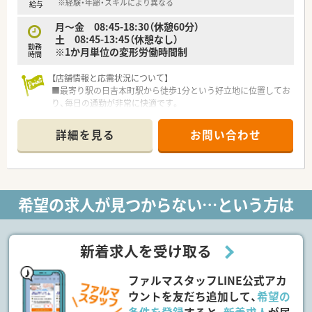
名体制で安全性を重視した運営をしています。
※経験・年齢・スキルにより異なる
給与
■産休や育休の取得実績が豊富にあることに加え、男性の育児休
月～金 08:45-18:30（休憩60分）
暇取得も積極的に推進されている職場です。
土 08:45-13:45（休憩なし）
勤務
※1か月単位の変形労働時間制
時間
【店舗情報と応需状況について】
■最寄り駅の日吉本町駅から徒歩1分という好立地に位置してお
り、毎日の通勤が非常に快適です。
■主な応需科目は消化器科と内科が中心で、1日平均30枚程度の
処方箋を無理なく対応しています。
詳細を見る
お問い合わせ
■薬剤師は常勤2名と事務スタッフ2名の体制で運営しており、
落ち着いた環境で業務に取り組めます。
【法人特徴について】
■静岡県の伊豆地区から始まり、現在は一都三県で13店舗を展
希望の求人が見つからない…という方は
開するなど着実に成長を続けています。
■調剤事業だけでなく健康支援や在宅医療にも注力し、多職種連
携で地域医療に貢献しています。
■現場からのキャリアチェンジや役員登用の実績もあり、将来の
新着求人を受け取る
目標に合わせて成長できる環境です。
ファルマスタッフLINE公式アカ
【求人情報について】
■年収は経験等に応じて450万円から550万円の提示が可能で、
ウントを友だち追加して、
希望の
納得のいく条件を目指せます。