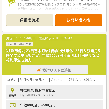
■薬局運営を担うマネージャー職や、本社での教育、採用、経営
30代の未経験の方も相談に乗ります！マンツーマンの指導や5ヶ
コンサルタントといった薬剤師免許を活かした多様な道があり
月間のフォローアップ研修があるので安心です。最新のシステ
ます。
ムが過誤を防いでくれるので、焦らず慣れていけますよ。
■ライフステージの変化に合わせて勤務区分を変更することも
できるため、キャリアを途絶えさせることなく長期的な活躍が期
詳細を見る
お問い合わせ
【店舗情報と応需状況について】
待できます。
■日吉駅から徒歩9分の好立地に位置しており、通勤の利便性が
非常に高い店舗で働くことが可能です。
■内科や小児科、皮膚科など幅広い科目を応需しており、1日に
更新日：
2026/08/03
薬剤師求人ID：
502649
140枚から150枚程度の処方箋を扱います。
■常勤4名と非常勤5名が在籍しており、常時5名から6名体制で
正社員
調剤薬局
協力しながら日々の業務を行っています。
【横浜市港北区/日吉本町駅】徒歩1分！年休123日＆残業月5
時間で私生活も充実。年収550万円可＆借上社宅制度など
【法人特徴について】
福利厚生も魅力
■全国43都道府県に店舗を展開しており、医療機関と良好な関
係を築く医薬連携に力を入れている企業です。
検討リストに追加
■健康サポート薬局の届出数では全国1位を誇り、かかりつけ薬
剤師としての活躍を後押しする環境です。
■創業は医療機器のリース販売から始まっており、経営基盤が非
駅チカ
年間休日120日以上
週32h以上
残業なし(ほぼなし含む)
住
常に安定している点も大きな強みといえます。
神奈川県 横浜市港北区
【職場環境と雰囲気】
日吉本町駅 (グリーンライン)
勤務地
■商業施設内にある店舗のため清潔感があり、近隣のクリニック
とも密な連携が取れている働きやすい環境です。
年収480万円～580万円
■ピッキング支援システムなどの設備が整っており、4名から6