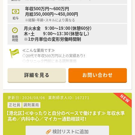
目指しています。
年収500万円～600万円
【求人情報について】
月給350,000円～450,000円
■給与はご経験や年齢、条件を考慮し460万円から600万円で提
給与
※経験・年齢・スキルにより異なる
示されます。
■賞与は年2回（7月・12月）支給され、業績により決算賞与もあり
月火水金 9：00～19：00（休憩60分）
ます。
木・土 9：00～13：30（休憩なし）
勤務
■昇給は年1回（4月）に実施され、2023年度は3.5%の実績です。
※1か月単位の変形労働時間制
時間
≪こんな薬局です≫
◇20代で年収500万円以上の実績あり！
◇クリニック門前にある調剤薬局
◇内容は重くないので無理なく働ける環境
◇複数名体制で安心
詳細を見る
お問い合わせ
◇外観がきれいで素敵な薬局です
更新日：
2026/08/06
薬剤師求人ID：
167271
正社員
調剤薬局
【港北区】≪ゆったりと自分のペースで働けます≫ 年収水準
高め／内科中心／マイカー通勤相談可！
検討リストに追加