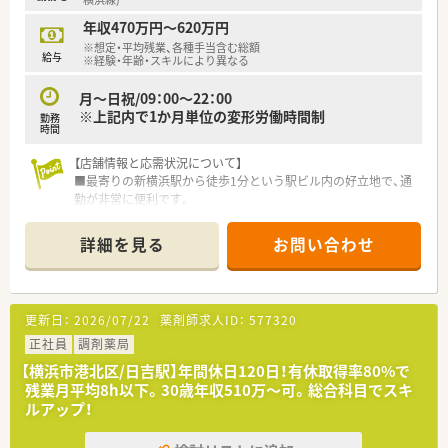
【こんな取り組みをしています】
■1200品目以上の豊富な医薬品を採用しており、多様な処方せ
年収470万円～620万円
んに迅速かつ正確に対応する体制を整えています。
※想定・平均残業、各種手当含む総額
■調剤過誤を未然に防ぐための最新システムを導入し、安心で安
給与
※経験・年齢・スキルにより異なる
全な医療を提供する取り組みを行っています。
■地域医療の質の向上を目指し、薬剤師会への加入や薬学生の実
月～日祝/09：00～22：00
務実習の受け入れを積極的に実施しています。
※上記内で1か月単位の変形労働時間制
勤務
時間
【こんな方にオススメ】
■年間休日が125日あり残業もほぼないため、プライベートの時
【店舗情報と応需状況について】
間や家族との生活を大切にしたい方に最適です。
■最寄りの新横浜駅から徒歩1分という駅ビル内の好立地で、通
■日吉駅から徒歩3分の好立地であるため、天候に左右されず毎
勤が非常に便利です。
日の通勤を快適にこなしたい方におすすめです。
■内科や婦人科、心療内科など多岐にわたる科目の処方箋を面で
■単一の科目だけでなく複数科目の処方せんに触れることで、総
応需しています。
詳細を見る
お問い合わせ
合的な調剤スキルを高めたい方にぴったりです。
■1日の処方箋枚数は150～200枚で、常時8名の薬剤師が協力し
て対応します。
【求人情報について】
更新日：
2026/07/22
薬剤師求人ID：
577320
■ご経験やスキルを十分に考慮し、年収450万円から600万円の
範囲で決定します。
正社員
調剤薬局
■毎年1回の定期昇給があり、加えて年2回・合計2ヶ月分の賞与
【横浜市港北区/日吉駅】年間休日120日！有休取得率80%で
が支給されます。
残業月平均8h以下。30歳年収510万～可。総合科目でスキ
■管理薬剤師手当や職能手当など、役割や能力に応じた各種手当
ルアップ！
が充実しています。