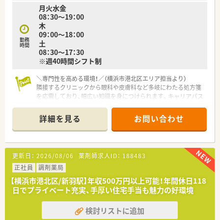
月火水金
車で患者様のご自宅に訪問しています
08：30～19：00
木
09：00～18：00
勤務
土
時間
08：30～17：30
※週40時間シフト制
＼専門性を高める環境！／（横浜市港北区エリア担当より）
隣接するクリニックから眼科や皮膚科など多岐にわたる処方箋
を応需しており、幅広い知識を身につけられます。キャリアパス
も豊富で、将来的なステップアップを目指せます。
＊------------------------------------------＊
詳細を見る
お問い合わせ
【店舗情報と応需状況について】
■隣接するクリニックより内科や小児科に加えて皮膚科や眼科
などの処方箋を1日約120枚応需しています。
更新日：
2026/08/06
薬剤師求人ID：
188483
■ブルーラインの新羽駅から徒歩5分ほどの好立地にあり毎日の
通勤負担が少なく通いやすい調剤専門店です。
正社員
調剤薬局
■外来業務を中心に個人在宅も数件担当していただくため地域
【横浜市港北区/新羽駅】年収500万円以上可能！年間休日118
に密着した幅広い医療への貢献が期待できます。
日でプライベート充実、手厚い住宅手当も魅力の好環境
【法人特徴について】
検討リストに追加
■首都圏を中心に店舗展開を行っており安定した経営基盤と充
実した福利厚生制度を備えている大手企業です。