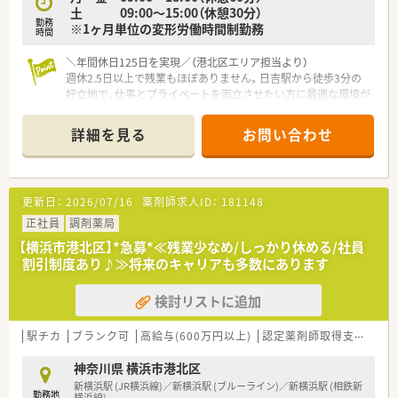
土 09:00～15:00（休憩30分）
勤務
※1ヶ月単位の変形労働時間制勤務
時間
＼年間休日125日を実現／（港北区エリア担当より）
週休2.5日以上で残業もほぼありません。日吉駅から徒歩3分の
好立地で、仕事とプライベートを両立させたい方に最適な環境が
整っています。まずはご相談ください。
詳細を見る
お問い合わせ
【店舗情報と応需状況について】
■最寄り駅の日吉駅から徒歩3分の好立地に位置しており、通勤
の利便性が非常に高い調剤薬局です。
■近隣の医療機関などから多岐にわたる面対応の処方せんを、1
更新日：
2026/07/16
薬剤師求人ID：
181148
日あたり30枚から40枚ほど応需しています。
■勤務するスタッフは常勤薬剤師1名とパート数名に加えて、常
正社員
調剤薬局
時2名の医療事務が在籍する安心の体制です。
【横浜市港北区】*急募*≪残業少なめ/しっかり休める/社員
割引制度あり♪≫将来のキャリアも多数にあります
【職場環境と雰囲気】
■店舗内には最新の機材が導入されているため、過誤のリスクを
検討リストに追加
減らして安心して効率的にお仕事ができます。
■常時2名の医療事務が在籍して薬剤師をしっかりとサポートす
るため、調剤業務に専念しやすい環境です。
駅チカ
ブランク可
高給与(600万円以上)
認定薬剤師取得支援あり
■個人薬局ならではのアットホームで落ち着いた雰囲気があり、
スタッフ同士が協力し合える職場環境です。
神奈川県 横浜市港北区
新横浜駅 (JR横浜線)／新横浜駅 (ブルーライン)／新横浜駅 (相鉄新
勤務地
横浜線)