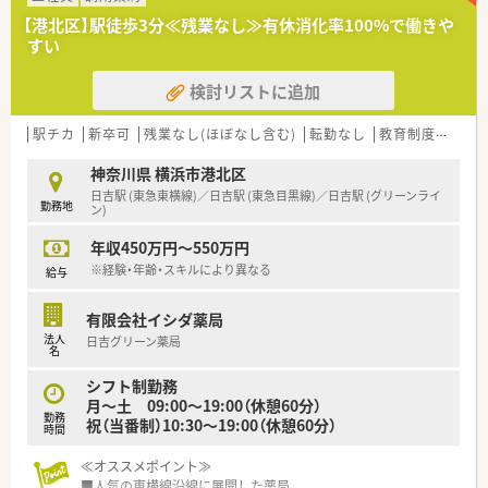
■新卒採用も行っており、20～40代の世代が多く活躍していま
【港北区】駅徒歩3分≪残業なし≫有休消化率100%で働きや
す！
すい
≪福利厚生≫
検討リストに追加
■年間休日は125日あり、オンオフをしっかり切り替えられま
す。
夏期休暇：6月～9月の間に3日間のお休みを取得できます。
駅チカ
新卒可
残業なし(ほぼなし含む)
転勤なし
教育制度あり
年末年始：12月30日～1月3日の5日間取得できます。
神奈川県 横浜市港北区
※クリニックや門前の医療機関により変動いたします。
■えるぼし認定企業で、女性が活躍できる環境として太鼓判を押
日吉駅 (東急東横線)／日吉駅 (東急目黒線)／日吉駅 (グリーンライ
勤務地
ン)
せます。
女性の育休取得率は100％＆2023年度は復帰率も100%で、ライ
年収450万円～550万円
フイベントがあっても長く働き続けられる会社です。
※経験・年齢・スキルにより異なる
■社内預金制度や各種見舞金、提携保養所など大手並みの制度充
給与
実で末永く働ける環境を整えています。
有限会社イシダ薬局
≪教育研修体制≫
法人
日吉グリーン薬局
■自己啓発支援制度（社外研修参加支援、認定薬剤師資格取得支
名
援）
シフト制勤務
■OJTはもちろん【在宅】【薬局オペレーション（マネジメント）】
月～土 09:00～19:00（休憩60分）
【かかりつけ】の3つを学び、将来的には現場のエキスパートや薬
勤務
祝（当番制）10:30～19:00（休憩60分）
局長を目指せるよう研修プログラムを組んでいます
時間
■店舗のマネジメントだけではなく、学術部・教育研修部・人事部
≪オススメポイント≫
などの本部機能へのキャリアパスもあります
■人気の東横線沿線に展開した薬局