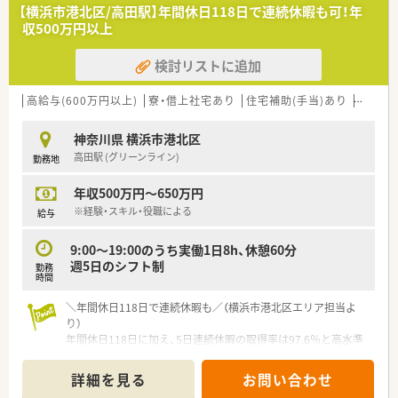
■店舗によっては在宅業務に携わる可能性もあり、地域医療に貢
【横浜市港北区/高田駅】年間休日118日で連続休暇も可！年
献できるやりがいのある環境です。
収500万円以上
【こんな取り組みをしています】
検討リストに追加
■妊娠中の時短勤務や産前産後休暇など、女性が働きやすい環境
作りを積極的に推進しサポートしています。
■お子様が小学校3年生の学年末になるまで、1日5時間までの短
高給与(600万円以上)
寮・借上社宅あり
住宅補助(手当)あり
認定薬
時間勤務制度を利用することが可能です。
■年1回以上は5日以上の連続休暇を取得できる制度があり、取
神奈川県 横浜市港北区
得率も約98パーセントと非常に高いです。
高田駅 (グリーンライン)
勤務地
【こんな方が活躍中】
年収500万円～650万円
■調剤薬局や病院での経験を活かし、さらなるキャリアアップを
目指す中堅薬剤師が多く活躍しています。
※経験・スキル・役職による
給与
■産休や育休を取得した後に復帰して、時短勤務制度を活用しな
がら仕事と家庭を両立させている方がいます。
9:00～19:00のうち実働1日8h、休憩60分
■患者様とのコミュニケーションを大切にし、地域医療に貢献し
週5日のシフト制
勤務
たいという熱い思いを持った方が活躍中です。
時間
【想定されるキャリアイメージ】
＼年間休日118日で連続休暇も／（横浜市港北区エリア担当よ
■入社後は調剤手技や機器操作を実戦形式で習得できるため、基
り）
礎からしっかりとスキルアップできます。
年間休日118日に加え、5日連続休暇の取得率は97.6％と高水準
■主体性を持ってキャリアアップに前向きな方には、将来的に薬
です。オンとオフのメリハリをつけて働きたい方に大変おすす
局長としてご活躍いただく道もあります。
めの環境です。
詳細を見る
お問い合わせ
■研修認定薬剤師の取得を推奨しており、資格取得を通じて専門
＊------------------------------------------＊