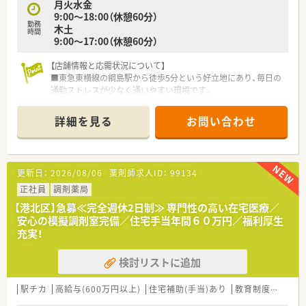
月火水金
9:00～18:00（休憩60分）
勤務
木土
時間
9:00～17:00（休憩60分）
【店舗情報と応需状況について】
■東急東横線の綱島駅から徒歩5分という好立地にあり、毎日の
通勤ストレスが少なく通いやすい環境です。
■処方箋科目は眼科と耳鼻科をメインに応需しており、特定の科
目を深く学びたい方に適した環境です。
詳細を見る
お問い合わせ
■1日の処方箋枚数は約30枚程度であり、薬剤師1名から2名体制
で落ち着いて業務に取り組めます。
【法人特徴について】
更新日：
2026/08/06
薬剤師求人ID：
99134
■首都圏を中心に約150店舗をドミナント展開しており、転居を
伴う異動がなく安心して長く働けます。
正社員
調剤薬局
■薬局を「健康屋さん」と位置づけ、管理栄養士と連携した健康
【港北区】急募≪完全週休2日制≫ 専門性の高い在宅医療／
サポートに注力している先進的な企業です。
安心の模擬調剤室完備／住宅手当年間６０万円／福利厚生
■現場からのボトムアップを大切にする社風で、自ら手を挙げれ
充実！
ば様々な経験やスキルが積める環境です。
検討リストに追加
【想定される業務内容】
■調剤業務や服薬指導に加え、地域の方々の健康を支える在宅医
療業務にも携わることが可能です。
駅チカ
高給与(600万円以上)
住宅補助(手当)あり
教育制度あり
シ
■最先端の調剤支援システムが導入されており、ピッキングや監