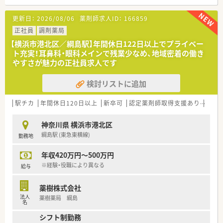
風通しが良く、働きやすい環境が整っています。
◇定着率が高いのも魅力の1つですね。
更新日：
2026/08/06
薬剤師求人ID：
166859
正社員
調剤薬局
【横浜市港北区／綱島駅】年間休日122日以上でプライベー
ト充実！耳鼻科・眼科メインで残業少なめ、地域密着の働き
やすさが魅力の正社員求人です
検討リストに追加
駅チカ
年間休日120日以上
新卒可
認定薬剤師取得支援あり
教育
神奈川県 横浜市港北区
綱島駅 (東急東横線)
勤務地
年収420万円～500万円
※経験・役職により異なる
給与
薬樹株式会社
法人
薬樹薬局 綱島
名
シフト制勤務