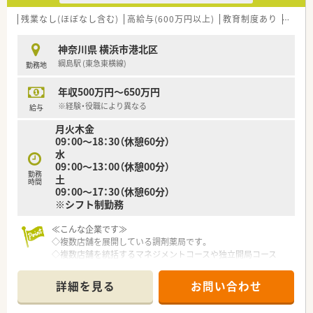
残業なし(ほぼなし含む)
高給与(600万円以上)
教育制度あり
在宅
神奈川県 横浜市港北区
綱島駅 (東急東横線)
勤務地
年収500万円～650万円
※経験・役職により異なる
給与
月火木金
09：00～18：30（休憩60分）
水
09：00～13：00（休憩00分）
勤務
土
時間
09：00～17：30（休憩60分）
※シフト制勤務
≪こんな企業です≫
◇複数店舗を展開している調剤薬局です。
◇複数店舗を統括するマネジメントコースや独立開局コース
生涯現場主義で患者様と触れ合っていきたいエキスパートコ
ースなど
詳細を見る
お問い合わせ
薬剤師として働く道が広がっています！
◇大手の調剤薬局とは違い中規模チェーンの店舗になり、