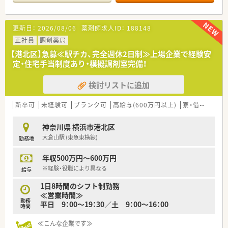
性を高めながら長期的にキャリアを築けます。
【店舗情報と応需状況について】
■最寄り駅から徒歩5分と通勤に便利な立地で、面処方を中心に
更新日：
2026/08/06
薬剤師求人ID：
188148
1日あたり約60枚の処方箋を応需している調剤薬局です。
■現在は常勤の薬剤師が4名在籍しており、複数名体制で協力し
正社員
調剤薬局
ながらゆとりを持って日々の業務に取り組める環境です。
【港北区】急募≪駅チカ、完全週休2日制≫上場企業で経験安
■開局時間は平日および土曜日の午前9時半から午後6時半まで
定・住宅手当制度あり・模擬調剤室完備！
となっており、夜遅くまでの勤務が発生しないのが特徴です。
検討リストに追加
【法人特徴について】
■関東エリアや東海エリアの住宅街を中心に出店を続けており、
地域に密着した店舗展開で安定した経営基盤を誇る法人です。
新卒可
未経験可
ブランク可
高給与(600万円以上)
寮・借上社宅あり
■連続して成長を続けている業界トップクラスの企業であり、働
くスタッフへの利益還元や福利厚生の拡充にも積極的です。
神奈川県 横浜市港北区
■ノルマなどは一切設けられておらず、患者様としっかり向き合
大倉山駅 (東急東横線)
勤務地
い本質的なサービスや問題解決に取り組むことを重視していま
す。
年収500万円～600万円
【求人情報について】
※経験・役職により異なる
給与
■これまでのご経験やスキルをしっかりと評価し、想定年収500
1日8時間のシフト制勤務
万円から650万円という好条件でご案内可能な求人です。
≪営業時間≫
■各種手当には薬剤師手当が含まれるほか、1分単位で支給され
勤務
平日 9：00～19：30／土 9：00～16：00
る時間外手当など、頑張りが給与に直結する仕組みがあります。
時間
■一定の条件を満たす場合には、会社選定物件での自己負担0円
の社宅制度や、月額5万円の家賃補助を利用することができま
≪こんな企業です≫