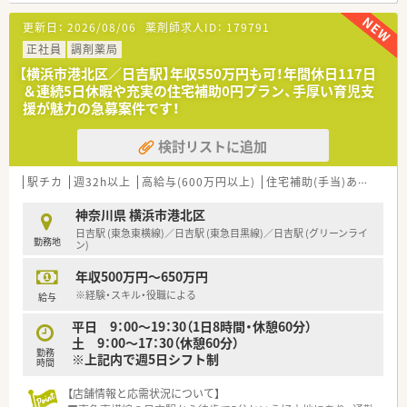
毎日の通勤が非常に便利で働きやすい環境です。
更新日：
2026/08/06
薬剤師求人ID：
179791
■1階が薬局で2階が整形外科クリニックとなっており、専門性
の高い知識を深めながら業務に取り組めます。
正社員
調剤薬局
■処方箋は1日平均70枚から80枚を応需しており、個人在宅への
【横浜市港北区／日吉駅】年収550万円も可！年間休日117日
お薬のお届け業務にも対応しております。
＆連続5日休暇や充実の住宅補助0円プラン、手厚い育児支
援が魅力の急募案件です！
【募集背景と求める人物像について】
■患者様に寄り添い、ホスピタリティを持って丁寧で感じの良い
検討リストに追加
応対ができる方を積極的に募集しております。
■薬局での勤務経験が2年以上、または病院での勤務経験が3年
以上ある方を対象とした正社員の募集です。
駅チカ
週32h以上
高給与(600万円以上)
住宅補助(手当)あり
教育
■常に主体性を持ち、キャリアアップに向けて前向きに努力でき
る意欲的な薬剤師の方をお待ちしております。
神奈川県 横浜市港北区
日吉駅 (東急東横線)／日吉駅 (東急目黒線)／日吉駅 (グリーンライ
勤務地
【法人特徴について】
ン)
■首都圏を中心に多数の店舗を展開し、34年連続で成長を続け
年収500万円～650万円
ている業界トップクラスの安定した企業です。
■人口が増加しているエリアでのシェアを確実に確保している
※経験・スキル・役職による
給与
ため、経営基盤が強固で安心して長く働けます。
平日 9：00～19：30（1日8時間・休憩60分）
■現場の意見を大切にしながら、患者様の本質的な問題解決に取
土 9：00～17：30（休憩60分）
り組むことを第一に掲げる社風が特徴です。
勤務
※上記内で週5日シフト制
時間
【職場環境と雰囲気】
■女性が働きやすい環境作りを推進しており、産前産後休暇や育
【店舗情報と応需状況について】