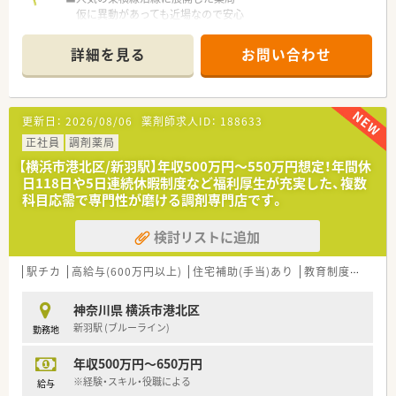
仮に異動があっても近場なので安心
≪求める人物像≫
■外来＋在宅医療の両方経験したい方
■在宅の経験者または外来経験のみでも在宅をしっかり学びた
■19時までの店舗で残業なく時間ピッタリに終われます
い方歓迎！
詳細を見る
お問い合わせ
■有給休暇取得率は100％！
■祝日は交代での勤務で、代休100％取得できます
■幅広い年齢層の方が活躍しているので馴染みやすい職場です
■日吉駅周辺は学生も多くいるため、欄着の単価が安くリーズナ
更新日：
2026/08/06
薬剤師求人ID：
188633
ブルです
正社員
調剤薬局
≪こんな企業です≫
【横浜市港北区/新羽駅】年収500万円～550万円想定！年間休
■神奈川県内で3店舗出店している個人薬局
日118日や5日連続休暇制度など福利厚生が充実した、複数
■3店舗ともに東横線沿線沿いにあるため各地からの通勤に便利
科目応需で専門性が磨ける調剤専門店です。
な立地です
検討リストに追加
≪こんな薬局です≫
■東急東横線≪日吉駅≫徒歩3分の駅チカ好立地
■≪内科・皮膚科・精神科≫メイン＋面で幅広く応需しています
駅チカ
高給与(600万円以上)
住宅補助(手当)あり
教育制度あり
大
■日吉駅前は慶應のキャンパスがあったり、商店街に様々なお店
があるため活気のあるエリアです
神奈川県 横浜市港北区
新羽駅 (ブルーライン)
勤務地
≪業務内容≫
■外来＋在宅医療に対応
年収500万円～650万円
■外来は1日80枚の処方箋を受けています
患者様は比較的ご高齢の方が中心です
※経験・スキル・役職による
給与
■在宅医療は個人在宅を10件程度対応しています