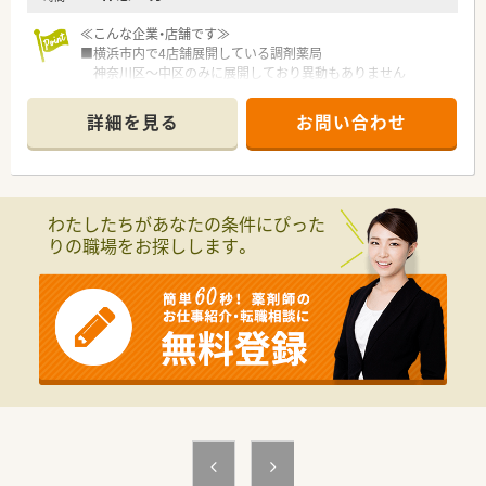
≪こんな企業・店舗です≫
■横浜市内で4店舗展開している調剤薬局
神奈川区～中区のみに展開しており異動もありません
■どの店舗も地域に根付いており雰囲気良好
■30～60代と幅広い年齢層の方がバランスよく在籍しています
詳細を見る
お問い合わせ
■こちらの店舗の管理薬剤師は30代前半の女性で人当たりの良
いタイプ、管理経験のある40代前半の男性は面倒見の良くサポ
ート役として活躍中です
≪業務内容≫
わたしたちがあなたの条件にぴった
■創業五期目を迎えるにあたり業務拡充のためエリアマネージ
りの職場をお探しします。
ャー候補を大募集
■中区・神奈川区にある店舗3店舗のラウンダー
■代表補佐業務（新店出店準備業務など）
≪こんな方にお勧め≫
■現在マネージャーとして勤務している方の右腕として活躍い
ただける方を募集
■管理薬剤師の経験をお持ちで、その上のキャリアアップを考え
ている方
■高年収600万円可能