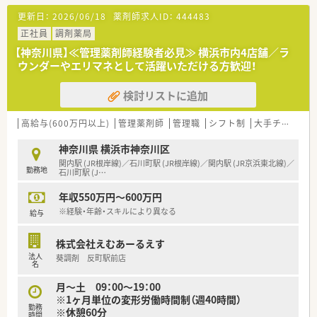
【勤務実態について】
更新日：
2026/06/18
薬剤師求人ID：
444483
■お休みは日曜と祝日に加え、シフト制で他1日が休みとなる完
全週休2日制を採用しています。
正社員
調剤薬局
■年間休日は約120日に加え、夏季休暇4日や年末年始休暇もあ
【神奈川県】≪管理薬剤師経験者必見≫ 横浜市内4店舗／ラ
り、休暇制度が充実しています。
ウンダーやエリマネとして活躍いただける方歓迎！
■土曜日の営業時間は13時までの半日営業となっており、午後
の時間を有効活用できます。
検討リストに追加
【想定される業務内容】
■保険調剤業務全般として、処方箋に基づく調剤、監査、丁寧な
高給与(600万円以上)
管理薬剤師
管理職
シフト制
大手チェーン以外
服薬指導をお願いします。
■主に応需する整形外科は軽量科目が中心となるため、業務負担
神奈川県 横浜市神奈川区
は比較的軽めとなっています。
関内駅 (JR根岸線)／石川町駅 (JR根岸線)／関内駅 (JR京浜東北線)／
勤務地
■個人在宅も数件対応していますが、基本的には管理薬剤師が訪
石川町駅 (J
…
問しており、運転業務は必須ではありません。
年収550万円～600万円
【こんな方が活躍中】
※経験・年齢・スキルにより異なる
給与
■中途入社された方が中心となって活躍しており、転職後も馴染
みやすい環境が整っています。
株式会社えむあーるえす
■現在の店舗では40代の女性管理薬剤師をはじめ、女性スタッ
法人
葵調剤 反町駅前店
フが中心となって活躍されています。
名
■患者様への丁寧な接客や、他のスタッフとの協調性を大切にで
月～土 09：00～19：00
きる方が多く在籍しています。
※1ヶ月単位の変形労働時間制（週40時間）
勤務
※休憩60分
時間