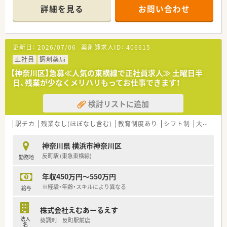
■こちらの店舗は、横浜駅から1駅、最寄の反町駅からすぐの立
詳細を見る
お問い合わせ
地
東横線沿線以外の方にも通勤しやすいです
■近隣のクリニックから複数科目の処方箋を受けており経験を
積むことも出来ます
更新日：
2026/07/06
薬剤師求人ID：
406615
■月1-2回土曜日の勤務が可能であれば、基本は平日のみでＯＫ
正社員
調剤薬局
【神奈川区】急募≪人気の東横線で正社員求人≫ 土曜日半
日、残業が少なくメリハリもってお仕事できます！
検討リストに追加
駅チカ
残業なし(ほぼなし含む)
教育制度あり
シフト制
大手チェーン以外
神奈川県 横浜市神奈川区
反町駅 (東急東横線)
勤務地
年収450万円～550万円
※経験・年齢・スキルにより異なる
給与
株式会社えむあーるえす
法人
葵調剤 反町駅前店
名