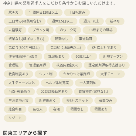
神奈川県の薬剤師求人をこだわり条件からお探しいただけます。
駅チカ
年間休日120日以上
土日祝休み
土日休み(相談可含む)
週休2.5日以上
週32h以上
新卒可
未経験可
ブランク可
Ｗワーク可
~18時までの職場
残業なし(ほぼなし含む)
転勤なし
車通勤可
高給与(600万円以上)
高時給(2,500円以上)
寮・借上社宅あり
住宅補助(手当)あり
託児所あり
60歳以上可
新規オープン
管理職
管理薬剤師
扶養内勤務OK
認定薬剤師取得支援あり
教育制度あり
シフト制
かかりつけ薬剤師
大手チェーン
大手チェーン以外
ヘルプ体制充実
一人薬剤師
当直・夜勤あり
22時以降勤務あり
賃貸物件（家具なし）
生活環境充実
新幹線近く
短期・スポット
夜間のみ
総合科目
高収入
在宅
積雪なし
積雪あり
リゾート
関東エリアから探す