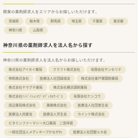
関東の薬剤師求人をエリアからお探しいただけます。
茨城県
栃木県
群馬県
埼玉県
千葉県
東京都
神奈川県
山梨県
神奈川県の薬剤師求人を法人名から探す
神奈川県の薬剤師求人を法人名からお探しいただけます。
株式会社アイセイ薬局
クラフト株式会社
有限会社サンセリテ
伸和株式会社
医療法人社団緑成会
株式会社東戸塚調剤薬局
株式会社ヤマグチ薬局
株式会社横浜調剤薬局
株式会社ｲﾉﾍﾞｲｼｮﾝｵﾌﾞﾒﾃﾞｨｶﾙｻｰﾋﾞｽ
有限会社ケンコウ
田辺薬局株式会社
薬樹株式会社
医療法人社団恵生会
医療法人同愛会
医療法人芳生会
カインド株式会社
ビタミンファーマシー大口薬局 二宮祥晃
一般社団法人メディホープかながわ
医療法人社団聖ルカ会