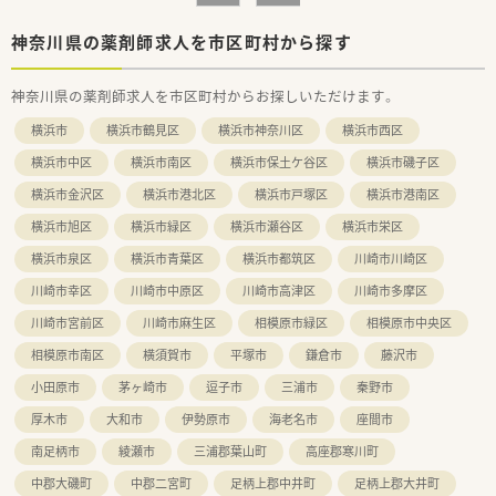
神奈川県の薬剤師求人を市区町村から探す
神奈川県の薬剤師求人を市区町村からお探しいただけます。
横浜市
横浜市鶴見区
横浜市神奈川区
横浜市西区
横浜市中区
横浜市南区
横浜市保土ケ谷区
横浜市磯子区
横浜市金沢区
横浜市港北区
横浜市戸塚区
横浜市港南区
横浜市旭区
横浜市緑区
横浜市瀬谷区
横浜市栄区
横浜市泉区
横浜市青葉区
横浜市都筑区
川崎市川崎区
川崎市幸区
川崎市中原区
川崎市高津区
川崎市多摩区
川崎市宮前区
川崎市麻生区
相模原市緑区
相模原市中央区
相模原市南区
横須賀市
平塚市
鎌倉市
藤沢市
小田原市
茅ヶ崎市
逗子市
三浦市
秦野市
厚木市
大和市
伊勢原市
海老名市
座間市
南足柄市
綾瀬市
三浦郡葉山町
高座郡寒川町
中郡大磯町
中郡二宮町
足柄上郡中井町
足柄上郡大井町