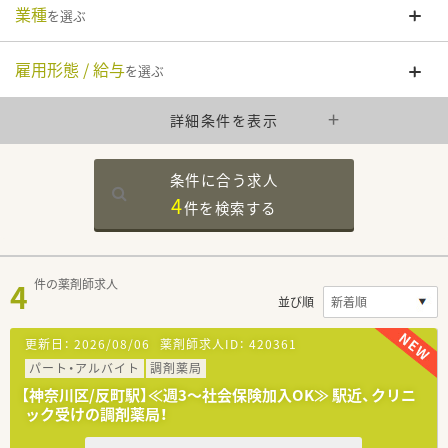
業種
を選ぶ
雇用形態 / 給与
を選ぶ
詳細条件を表示
条件に合う求人
4
件を
検索する
4
件の薬剤師求人
並び順
更新日：
2026/08/06
薬剤師求人ID：
420361
パート・アルバイト
調剤薬局
【神奈川区/反町駅】≪週3～社会保険加入OK≫ 駅近、クリニ
ック受けの調剤薬局！