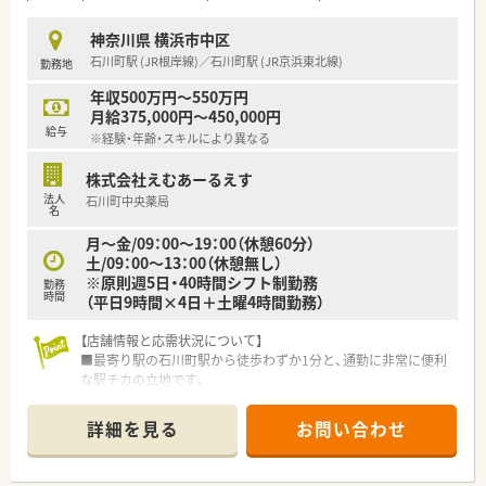
根差した医療サービスを提供しています。
■現場で働く薬剤師の働きやすさを第一に考えており、アットホ
神奈川県 横浜市中区
ームで風通しの良い職場環境が特徴です。
石川町駅 (JR根岸線)／石川町駅 (JR京浜東北線)
勤務地
■経営者との距離が非常に近く、定期的な面談を通じて社員一人
ひとりの声に耳を傾ける社風です。
年収500万円～550万円
月給375,000円～450,000円
【勤務実態について】
給与
※経験・年齢・スキルにより異なる
■年間休日は120日程度あり、お休みは日曜・祝日に加えシフト
で1日取得する完全週休2日制です。
株式会社えむあーるえす
■有給休暇の消化率は90%以上と非常に高く、希望休も取りや
法人
石川町中央薬局
すいためプライベートを大切にできます。
名
■月単位の変形労働時間制を採用しており、残業時間は月平均
月～金/09：00～19：00（休憩60分）
10時間前後と少なめです。
土/09：00～13：00（休憩無し）
※原則週5日・40時間シフト制勤務
勤務
時間
（平日9時間×4日＋土曜4時間勤務）
【店舗情報と応需状況について】
■最寄り駅の石川町駅から徒歩わずか1分と、通勤に非常に便利
な駅チカの立地です。
■近隣クリニックより整形外科、内科、形成外科を中心に、1日平
均70枚ほどの処方箋を応需しています。
詳細を見る
お問い合わせ
■薬剤師は常勤2名とパート1名が在籍し、事務スタッフ1名と協
力しながら常時2名体制で運営しています。