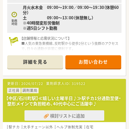
月火水木金 09：00～19：00／09：00～19：30（休憩60
分）
土 09：00～13：00（休憩無し）
勤務
※40時間変形労働制
時間
※週5日シフト勤務
【店舗情報と応需状況について】
■人気の東急東横線、反町駅から徒歩2分という抜群のアクセス
で、日々の通勤が非常に便利です。
■処方箋は1日平均120枚程度で、内科・皮膚科が45%、整形外科
が45%とバランス良く応需しています。
詳細を見る
お問い合わせ
■薬剤師は常時3～4名体制を確保しており、一人に業務が集中
することなく協力して働ける環境です。
【募集背景と求める人物像について】
更新日：
2026/07/22
薬剤師求人ID：
319522
■今回は今後の体制強化を見据えた欠員補充となり、即戦力とし
てご活躍いただける方を募集しています。
正社員
調剤薬局
■薬局をサービス業と捉え、患者様へ丁寧な対応ができるホスピ
【中区/石川町駅】≪嬉しい土曜半日♪≫駅チカ1分通勤至便・
タリティをお持ちの方を求めています。
整形メインで負担軽め、40代中心にご活躍中♪
■周囲のスタッフとの協調性を大切にし、チームの一員として円
滑なコミュニケーションが取れる方です。
検討リストに追加
【法人特徴について】
■神奈川県の横浜市周辺に店舗を限定して展開しており、地域に
駅チカ
大手チェーン以外
ヘルプ体制充実
在宅