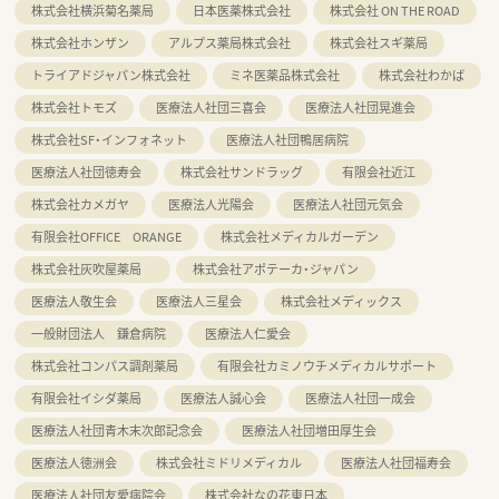
株式会社横浜菊名薬局
日本医薬株式会社
株式会社 ON THE ROAD
株式会社ホンザン
アルプス薬局株式会社
株式会社スギ薬局
トライアドジャパン株式会社
ミネ医薬品株式会社
株式会社わかば
株式会社トモズ
医療法人社団三喜会
医療法人社団晃進会
株式会社SF・インフォネット
医療法人社団鴨居病院
医療法人社団徳寿会
株式会社サンドラッグ
有限会社近江
株式会社カメガヤ
医療法人光陽会
医療法人社団元気会
有限会社OFFICE ORANGE
株式会社メディカルガーデン
株式会社灰吹屋薬局
株式会社アポテーカ・ジャパン
医療法人敬生会
医療法人三星会
株式会社メディックス
一般財団法人 鎌倉病院
医療法人仁愛会
株式会社コンパス調剤薬局
有限会社カミノウチメディカルサポート
有限会社イシダ薬局
医療法人誠心会
医療法人社団一成会
医療法人社団青木末次郎記念会
医療法人社団増田厚生会
医療法人徳洲会
株式会社ミドリメディカル
医療法人社団福寿会
医療法人社団友愛病院会
株式会社なの花東日本