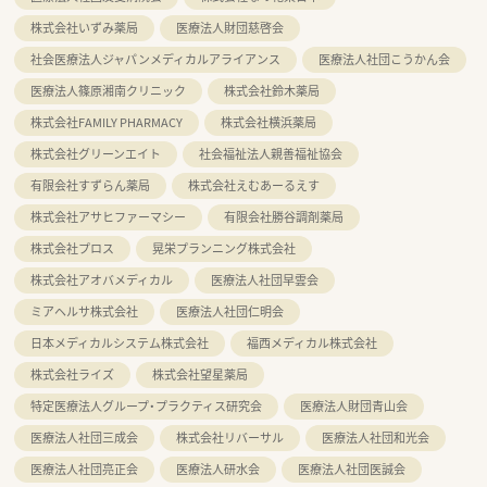
株式会社いずみ薬局
医療法人財団慈啓会
社会医療法人ジャパンメディカルアライアンス
医療法人社団こうかん会
医療法人篠原湘南クリニック
株式会社鈴木薬局
株式会社FAMILY PHARMACY
株式会社横浜薬局
株式会社グリーンエイト
社会福祉法人親善福祉協会
有限会社すずらん薬局
株式会社えむあーるえす
株式会社アサヒファーマシー
有限会社勝谷調剤薬局
株式会社プロス
晃栄プランニング株式会社
株式会社アオバメディカル
医療法人社団早雲会
ミアヘルサ株式会社
医療法人社団仁明会
日本メディカルシステム株式会社
福西メディカル株式会社
株式会社ライズ
株式会社望星薬局
特定医療法人グループ・プラクティス研究会
医療法人財団青山会
医療法人社団三成会
株式会社リバーサル
医療法人社団和光会
医療法人社団亮正会
医療法人研水会
医療法人社団医誠会