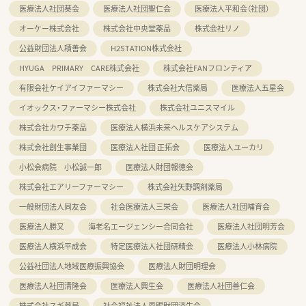
医療法人社団葵会
医療法人社団聖仁会
医療法人平和会（社団）
オーケー株式会社
株式会社中央堂薬品
株式会社リノ
公益財団法人積善会
H2STATION株式会社
HYUGA PRIMARY CARE株式会社
株式会社FANフロンティア
有限会社ケイアイファーマシー
株式会社大信薬局
医療法人五星会
イオックス・ファーマシー株式会社
株式会社ユニスマイル
株式会社カワチ薬品
医療法人横浜未来ヘルスケアシステム
株式会社創生事業団
医療法人社団 正拓会
医療法人ユーカリ
小松会病院 小松誠一郎
医療法人財団報徳会
株式会社エアリーファーマシー
株式会社矢野調剤薬局
一般財団法人同友会
社会医療法人三栄会
医療法人社団哺育会
医療法人勝又
海老名エージェンシー合同会社
医療法人社団明芳会
医療法人横浜平成会
特定医療法人社団研精会
医療法人小林病院
公益社団法人地域医療振興協会
医療法人財団明理会
医療法人社団清隆会
医療法人興生会
医療法人社団善仁会
株式会社スギ薬局
社会福祉法人恩賜財団済生会