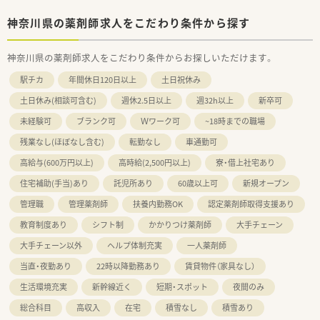
神奈川県の薬剤師求人をこだわり条件から探す
神奈川県の薬剤師求人をこだわり条件からお探しいただけます。
駅チカ
年間休日120日以上
土日祝休み
土日休み(相談可含む)
週休2.5日以上
週32h以上
新卒可
未経験可
ブランク可
Ｗワーク可
~18時までの職場
残業なし(ほぼなし含む)
転勤なし
車通勤可
高給与(600万円以上)
高時給(2,500円以上)
寮・借上社宅あり
住宅補助(手当)あり
託児所あり
60歳以上可
新規オープン
管理職
管理薬剤師
扶養内勤務OK
認定薬剤師取得支援あり
教育制度あり
シフト制
かかりつけ薬剤師
大手チェーン
大手チェーン以外
ヘルプ体制充実
一人薬剤師
当直・夜勤あり
22時以降勤務あり
賃貸物件（家具なし）
生活環境充実
新幹線近く
短期・スポット
夜間のみ
総合科目
高収入
在宅
積雪なし
積雪あり