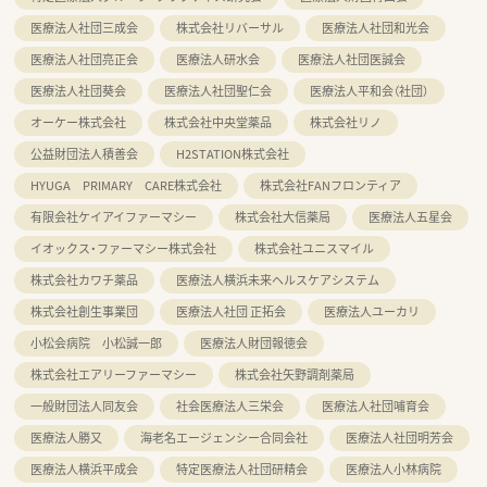
医療法人社団三成会
株式会社リバーサル
医療法人社団和光会
医療法人社団亮正会
医療法人研水会
医療法人社団医誠会
医療法人社団葵会
医療法人社団聖仁会
医療法人平和会（社団）
オーケー株式会社
株式会社中央堂薬品
株式会社リノ
公益財団法人積善会
H2STATION株式会社
HYUGA PRIMARY CARE株式会社
株式会社FANフロンティア
有限会社ケイアイファーマシー
株式会社大信薬局
医療法人五星会
イオックス・ファーマシー株式会社
株式会社ユニスマイル
株式会社カワチ薬品
医療法人横浜未来ヘルスケアシステム
株式会社創生事業団
医療法人社団 正拓会
医療法人ユーカリ
小松会病院 小松誠一郎
医療法人財団報徳会
株式会社エアリーファーマシー
株式会社矢野調剤薬局
一般財団法人同友会
社会医療法人三栄会
医療法人社団哺育会
医療法人勝又
海老名エージェンシー合同会社
医療法人社団明芳会
医療法人横浜平成会
特定医療法人社団研精会
医療法人小林病院