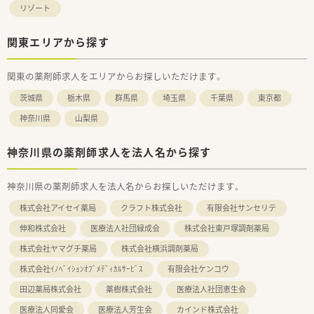
リゾート
関東エリアから探す
関東の薬剤師求人をエリアからお探しいただけます。
茨城県
栃木県
群馬県
埼玉県
千葉県
東京都
神奈川県
山梨県
神奈川県の薬剤師求人を法人名から探す
神奈川県の薬剤師求人を法人名からお探しいただけます。
株式会社アイセイ薬局
クラフト株式会社
有限会社サンセリテ
伸和株式会社
医療法人社団緑成会
株式会社東戸塚調剤薬局
株式会社ヤマグチ薬局
株式会社横浜調剤薬局
株式会社ｲﾉﾍﾞｲｼｮﾝｵﾌﾞﾒﾃﾞｨｶﾙｻｰﾋﾞｽ
有限会社ケンコウ
田辺薬局株式会社
薬樹株式会社
医療法人社団恵生会
医療法人同愛会
医療法人芳生会
カインド株式会社