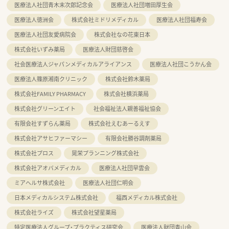
医療法人社団青木末次郎記念会
医療法人社団増田厚生会
医療法人徳洲会
株式会社ミドリメディカル
医療法人社団福寿会
医療法人社団友愛病院会
株式会社なの花東日本
株式会社いずみ薬局
医療法人財団慈啓会
社会医療法人ジャパンメディカルアライアンス
医療法人社団こうかん会
医療法人篠原湘南クリニック
株式会社鈴木薬局
株式会社FAMILY PHARMACY
株式会社横浜薬局
株式会社グリーンエイト
社会福祉法人親善福祉協会
有限会社すずらん薬局
株式会社えむあーるえす
株式会社アサヒファーマシー
有限会社勝谷調剤薬局
株式会社プロス
晃栄プランニング株式会社
株式会社アオバメディカル
医療法人社団早雲会
ミアヘルサ株式会社
医療法人社団仁明会
日本メディカルシステム株式会社
福西メディカル株式会社
株式会社ライズ
株式会社望星薬局
特定医療法人グループ・プラクティス研究会
医療法人財団青山会