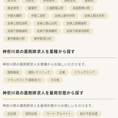
厚木市
大和市
伊勢原市
海老名市
座間市
南足柄市
綾瀬市
三浦郡葉山町
高座郡寒川町
中郡大磯町
中郡二宮町
足柄上郡中井町
足柄上郡大井町
足柄上郡松田町
足柄上郡山北町
足柄上郡開成町
足柄下郡箱根町
足柄下郡真鶴町
足柄下郡湯河原町
愛甲郡愛川町
愛甲郡清川村
神奈川県の薬剤師求人を業種から探す
神奈川県の薬剤師求人を業種からお探しいただけます。
調剤薬局
病院・クリニック
企業
ドラッグストア
ドラッグストア(調剤あり)
その他
神奈川県の薬剤師求人を雇用形態から探す
神奈川県の薬剤師求人を雇用形態からお探しいただけます。
正社員
契約社員
パート・アルバイト
紹介予定派遣