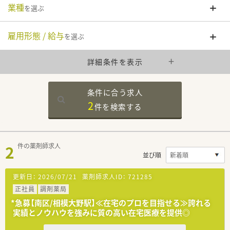
業種
を選ぶ
雇用形態 / 給与
を選ぶ
詳細条件を表示
条件に合う求人
2
件を
検索する
2
件の薬剤師求人
並び順
更新日：
2026/07/21
薬剤師求人ID：
721285
正社員
調剤薬局
*急募【南区/相模大野駅】≪在宅のプロを目指せる≫誇れる
実績とノウハウを強みに質の高い在宅医療を提供◎