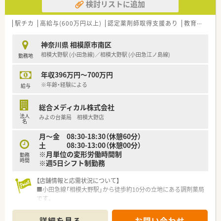
検討リストに追加
駅チカ
高給与(600万円以上)
認定薬剤師取得支援あり
教育制度あり
神奈川県 相模原市南区
相模大野駅 (小田急線)／相模大野駅 (小田急江ノ島線)
勤務地
年収396万円～700万円
※年齢・経験による
給与
総合メディカル株式会社
法人
みよの台薬局 相模大野店
名
月～金 08:30-18:30（休憩60分）
土 08:30-13:00（休憩00分）
※月単位の変形労働時間制
勤務
時間
※週5日シフト制勤務
【店舗情報と応需状況について】
■小田急線「相模大野駅」から徒歩約10分の立地にある調剤薬局
です。
■応需科目は内科、眼科、小児科に加え、居宅・施設の在宅医療も
幅広く対応しています。
詳細を見る
お問い合わせ