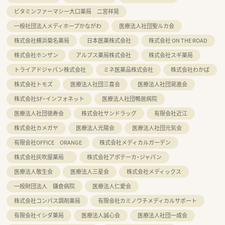
ビタミンファーマシー大口薬局 二宮祥晃
一般社団法人メディホープかながわ
医療法人社団聖ルカ会
株式会社横浜菊名薬局
日本医薬株式会社
株式会社 ON THE ROAD
株式会社ホンザン
アルプス薬局株式会社
株式会社スギ薬局
トライアドジャパン株式会社
ミネ医薬品株式会社
株式会社わかば
株式会社トモズ
医療法人社団三喜会
医療法人社団晃進会
株式会社SF・インフォネット
医療法人社団鴨居病院
医療法人社団徳寿会
株式会社サンドラッグ
有限会社近江
株式会社カメガヤ
医療法人光陽会
医療法人社団元気会
有限会社OFFICE ORANGE
株式会社メディカルガーデン
株式会社灰吹屋薬局
株式会社アポテーカ・ジャパン
医療法人敬生会
医療法人三星会
株式会社メディックス
一般財団法人 鎌倉病院
医療法人仁愛会
株式会社コンパス調剤薬局
有限会社カミノウチメディカルサポート
有限会社イシダ薬局
医療法人誠心会
医療法人社団一成会