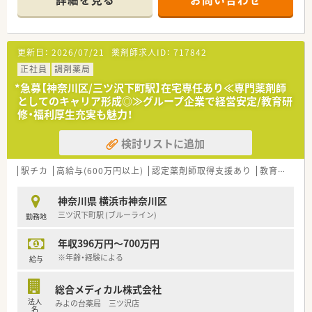
■処方箋枚数は1日約50枚から60枚で、常勤薬剤師4名、パート2
名、事務3名体制です。
【募集背景と求める人物像について】
更新日：
2026/07/21
薬剤師求人ID：
717842
■今回は、欠員補充のための募集であり、調剤経験が2年以上あ
る方を求めています。
正社員
調剤薬局
■患者様や医療スタッフと円滑な連携が取れる、コミュニケーシ
*急募【神奈川区/三ツ沢下町駅】在宅専任あり≪専門薬剤師
ョン能力を重視しています。
としてのキャリア形成◎≫グループ企業で経営安定/教育研
■在宅医療にも積極的に関わっていただくため、意欲のある40
修・福利厚生充実も魅力！
代前半までの方を歓迎します。
検討リストに追加
【法人特徴について】
■業界大手である「総合メディカル」グループの一員であり、経営
基盤が非常に安定しています。
駅チカ
高給与(600万円以上)
認定薬剤師取得支援あり
教育制度あり
■首都圏を中心に85店舗の調剤薬局をドミナント展開し、地域
医療に深く貢献しています。
神奈川県 横浜市神奈川区
■1991年から在宅訪問を開始した在宅医療のパイオニアで、豊
三ツ沢下町駅 (ブルーライン)
勤務地
富な実績とノウハウがあります。
年収396万円～700万円
【想定される業務内容】
■内科、眼科、小児科の外来処方箋に関する調剤、監査、服薬指導
※年齢・経験による
給与
が主な業務です。
■居宅および施設への在宅訪問業務にも従事し、専門的なスキル
総合メディカル株式会社
を身につけられます。
法人
みよの台薬局 三ツ沢店
■地域の医療機関と連携し、かかりつけ薬剤師として患者様の健
名