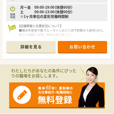
康をサポートします。
月～金 09:00-19:00（休憩60分）
土 09:00-13:00（休憩00分）
勤務
※1ヶ月単位の変形労働時間制
時間
【店舗情報と応需状況について】
■横浜市営地下鉄ブルーラインの三ツ沢下町駅から徒歩1分と、
毎日の通勤に非常に便利な好立地です。
■内科や皮膚科、呼吸器科を中心に、広域からの処方箋も含めて
1日平均120枚を応需しています。
詳細を見る
お問い合わせ
■薬剤師5名と事務4名の充実した人員体制で連携し、外来と在
宅業務をバランスよく行っています。
【募集背景と求める人物像について】
■欠員補充に伴う緊急募集を行っており、調剤経験が2年以上あ
わたしたちがあなたの条件にぴった
る即戦力となる方を歓迎しています。
りの職場をお探しします。
■在宅医療の需要増加に対応するため、訪問業務や緩和ケアに興
味を持ち意欲的に取り組める方を求めています。
■チームワークを重視し、患者様やスタッフと円滑なコミュニケ
ーションが取れる方を採用したい意向です。
【法人特徴について】
■業界大手の総合メディカルグループに属しており、安定した経
営基盤と透明性の高い運営体制が魅力です。
■首都圏を中心に店舗をドミナント展開しており、転居を伴う異