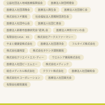
公益社団法人地域医療振興協会
医療法人財団明理会
医療法人社団清隆会
医療法人興生会
医療法人社団善仁会
株式会社スギ薬局
社会福祉法人恩賜財団済生会
医療法人社団中山会
医療法人社団仁恵会
医療法人新都市医療研究会「君津」会
医療法人神奈川せいわ会
有限会社CASA KS
株式会社アークスファーマシー
やまと健康堂株式会社
医療法人社団港洋会
フルタイズ株式会社
株式会社雄飛堂
株式会社タケシタ調剤薬局
株式会社クリエイトエス・ディー
ウエルシア薬局株式会社
医療法人社団ピーエムエー
株式会社メディック
総合メディカル株式会社
クラフト株式会社
医療法人社団綾和会
株式会社Ｋコーポレーション
医療法人社団東光会
有限会社都筑薬局