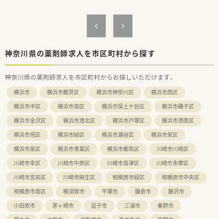
動がなく腰を据えて長く働ける環境です。
■創業以来、在宅医療のパイオニアとして地域医療への貢献を掲
げ、質の高い医療サービスを提供しています。
神奈川県の薬剤師求人を市区町村から探す
神奈川県の薬剤師求人を市区町村からお探しいただけます。
横浜市
横浜市鶴見区
横浜市神奈川区
横浜市西区
横浜市中区
横浜市南区
横浜市保土ケ谷区
横浜市磯子区
横浜市金沢区
横浜市港北区
横浜市戸塚区
横浜市港南区
横浜市旭区
横浜市緑区
横浜市瀬谷区
横浜市栄区
横浜市泉区
横浜市青葉区
横浜市都筑区
川崎市川崎区
川崎市幸区
川崎市中原区
川崎市高津区
川崎市多摩区
川崎市宮前区
川崎市麻生区
相模原市緑区
相模原市中央区
相模原市南区
横須賀市
平塚市
鎌倉市
藤沢市
小田原市
茅ヶ崎市
逗子市
三浦市
秦野市