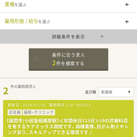
業種
を選ぶ
雇用形態 / 給与
を選ぶ
詳細条件を表示
条件に合う求人
2
件を
検索する
2
件の薬剤師求人
並び順
更新日：
2026/07/10
薬剤師求人ID：
603353
正社員
病院・クリニック
【座間市/小田急相模原駅】≪年間休日123日≫19の診療科目
を有するケアミックス病院です。病棟業務、抗がん剤ミキシ
ングあり、スキルアップできる環境です♪