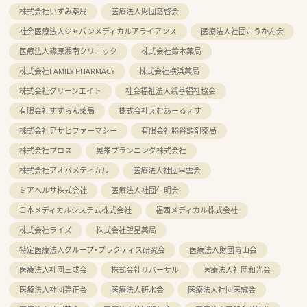
株式会社いずみ薬局
医療法人財団慈啓会
社会医療法人ジャパンメディカルアライアンス
医療法人社団こうかん会
医療法人篠原湘南クリニック
株式会社鈴木薬局
株式会社FAMILY PHARMACY
株式会社横浜薬局
株式会社グリーンエイト
社会福祉法人親善福祉協会
有限会社すずらん薬局
株式会社えむあーるえす
株式会社アサヒファーマシー
有限会社勝谷調剤薬局
株式会社プロス
晃栄プランニング株式会社
株式会社アオバメディカル
医療法人社団早雲会
ミアヘルサ株式会社
医療法人社団仁明会
日本メディカルシステム株式会社
福西メディカル株式会社
株式会社ライズ
株式会社望星薬局
特定医療法人グループ・プラクティス研究会
医療法人財団青山会
医療法人社団三成会
株式会社リバーサル
医療法人社団和光会
医療法人社団亮正会
医療法人研水会
医療法人社団医誠会