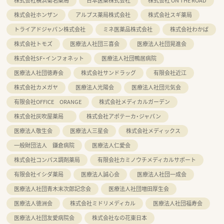
株式会社横浜菊名薬局
日本医薬株式会社
株式会社 ON THE ROAD
株式会社ホンザン
アルプス薬局株式会社
株式会社スギ薬局
トライアドジャパン株式会社
ミネ医薬品株式会社
株式会社わかば
株式会社トモズ
医療法人社団三喜会
医療法人社団晃進会
株式会社SF・インフォネット
医療法人社団鴨居病院
医療法人社団徳寿会
株式会社サンドラッグ
有限会社近江
株式会社カメガヤ
医療法人光陽会
医療法人社団元気会
有限会社OFFICE ORANGE
株式会社メディカルガーデン
株式会社灰吹屋薬局
株式会社アポテーカ・ジャパン
医療法人敬生会
医療法人三星会
株式会社メディックス
一般財団法人 鎌倉病院
医療法人仁愛会
株式会社コンパス調剤薬局
有限会社カミノウチメディカルサポート
有限会社イシダ薬局
医療法人誠心会
医療法人社団一成会
医療法人社団青木末次郎記念会
医療法人社団増田厚生会
医療法人徳洲会
株式会社ミドリメディカル
医療法人社団福寿会
医療法人社団友愛病院会
株式会社なの花東日本