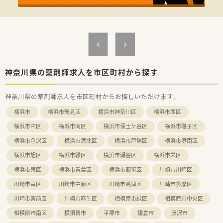
薬剤師13名
≪おすすめポイント≫
■急性期、回復期、療養と幅広く経験できる環境です。
■認定資格の取得をサポートする体制があります。
■中途入職の方には、それぞれのキャリアに合わせて、内規を中
心に各項目チェックシートを使用して丁寧に説明します。
■ICTやNSTなどのチーム活動にも薬剤師が積極的に関わってい
ます。
神奈川県の薬剤師求人を市区町村から探す
≪病院概要≫
神奈川県の薬剤師求人を市区町村からお探しいただけます。
◆病床数
横浜市
横浜市鶴見区
横浜市神奈川区
横浜市西区
352床（一般88床、回復期リハ90床、地域包括医療病棟43床、地域
包括ケア病棟45床、療養78床）
横浜市中区
横浜市南区
横浜市保土ケ谷区
横浜市磯子区
横浜市金沢区
横浜市港北区
横浜市戸塚区
横浜市港南区
◆診療科目
内科, 循環器科, 外科, 脳外科, 整形外科, 形成外科, 耳鼻科, 眼科,
横浜市旭区
横浜市緑区
横浜市瀬谷区
横浜市栄区
皮膚科, 小児科, 婦人科, 泌尿器科 ,総合診療科,神経内科, 糖尿内
科, 漢方内科,人工関節・リウマチ
横浜市泉区
横浜市青葉区
横浜市都筑区
川崎市川崎区
川崎市幸区
川崎市中原区
川崎市高津区
川崎市多摩区
◆薬剤師数
薬剤師 常勤13名 助手5名
川崎市宮前区
川崎市麻生区
相模原市緑区
相模原市中央区
相模原市南区
横須賀市
平塚市
鎌倉市
藤沢市