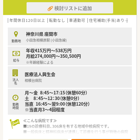
検討リストに追加
年間休日120日以上
転勤なし
車通勤可
住宅補助(手当)あり
認定
神奈川県 座間市
小田急相模原駅 (小田急線)
勤務地
年収415万円～538万円
月給274,000円～350,500円
給与
※年齢経験による
医療法人興生会
法人
相模台病院
名
月～金 8:45～17:15（休憩60分）
土 8：45～12：30（休憩0分）
当直 16:45～翌9:00（休憩120分）
勤務
時間
※当直月3～4回程度
≪こんな病院です≫
■19の診療科目、306床を有する地域中核病院です。
■一般病床と精神科病床が連携して診療を行う事が特徴の病院
です。