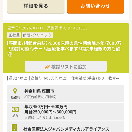
■毎年多くの学生実習を受け入れ、、他部署との連携やチーム医
詳細を見る
お問い合わせ
療についても学べる環境です。
≪業務内容≫
■病棟業務（服薬指導では相互作用の確認、薬物治療における
更新日：
2026/07/14
薬剤師求人ID：
423511
「効果」と「有害事象回避のための副作用」のモニタリングも行っ
ています。
正社員
病院・クリニック
■調剤業務（入院のみ外来は院外処方です）
【座間市/相武台前駅】≪300床超の急性期病院≫年収600万
■注射業務（抗がん剤のミキシングも行っています）
円検討可能◎チーム医療を学べます！病院未経験の方も歓
■製剤業務（院内薬の調整も行っています）
迎
■医薬品管理業務
■ＤＩ業務
検討リストに追加
■各種委員会業務
■夜間当直業務（月4回程度）
週32h以上
高給与(600万円以上)
住宅補助(手当)あり
教育制度あり
≪保有資格≫
・糖尿病薬物療法准認定薬剤師
神奈川県 座間市
・腎臓病薬物療法認定薬剤師
相武台前駅 (小田急線)
勤務地
・外来がん治療認定薬剤師
・緩和薬物療法認定薬剤師
年収450万円～600万円
・NST専門療法士
月給250,000円～300,000円
・抗菌化学療法認定薬剤師
給与
※経験・スキルにより異なる
・心不全療養指導士
・日本禁煙学会認定指導者
社会医療法人ジャパンメディカルアライアンス
・病院薬学認定薬剤師