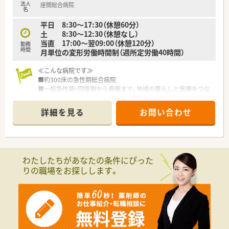
法人
座間総合病院
・認定指導薬剤師
名
・認定実務実習指導薬剤師
平日 8:30～17:30（休憩60分）
・神奈川糖尿病療養指導士
土 8:30～12:30（休憩なし）
当直 17:00～翌09:00（休憩120分）
≪おすすめポイント≫
勤務
時間
月単位の変形労働時間制（週所定労働40時間）
■認定薬剤師も多く在籍する病院です。スキルアップには最適
な環境です。
■薬剤師13名体制、業務はローテーション制の為様々な経験を
≪こんな病院です≫
積みオールラウンダーの薬剤師を目指したい方におすすめで
■約300床の急性期総合病院
す。
■一般急性期・回復期から療養まで、地域の暮らしと医療をつな
■年間休日123日、有給休暇も初年度14日付与とお休みも多い環
ぐ役割をしています。
境です。
■チーム医療で多職種連携を学ぶことができます。
詳細を見る
お問い合わせ
■急性期医療と精神科の専門分野を同時に学べる環境です。
■外来がん治療や感染制御、小児薬物療法といった認定専門資格
を持って活躍する薬剤師さんが多数在籍しています。
≪病院概要≫
≪業務内容≫
◆病床数
■調剤業務（入院患者様、外来患者様）
わたしたちがあなたの条件にぴった
総病床数:306床（一般151床 精神155床）
■注射払出業務
りの職場をお探しします。
■製剤業務
◆診療科目
■薬品管理、医薬品情報管理
内科, 呼吸器科, 循環器科, 消化器科, 外科, 整形外科, 眼科, 泌尿器
■薬剤管理指導
科, 透析, 小児科, 精神科,神経内科,腎臓内科,糖尿病内科,内分泌内
■病棟薬剤業務
科,肛門外科,リハビリテーション科,麻酔科,放射線科
■化学療法
■当直は月2～3回程度。
◆薬剤師数