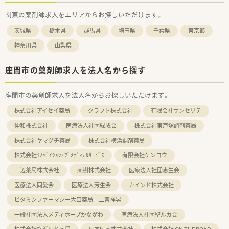
関東の薬剤師求人をエリアからお探しいただけます。
茨城県
栃木県
群馬県
埼玉県
千葉県
東京都
神奈川県
山梨県
座間市の薬剤師求人を法人名から探す
座間市の薬剤師求人を法人名からお探しいただけます。
株式会社アイセイ薬局
クラフト株式会社
有限会社サンセリテ
伸和株式会社
医療法人社団緑成会
株式会社東戸塚調剤薬局
株式会社ヤマグチ薬局
株式会社横浜調剤薬局
株式会社ｲﾉﾍﾞｲｼｮﾝｵﾌﾞﾒﾃﾞｨｶﾙｻｰﾋﾞｽ
有限会社ケンコウ
田辺薬局株式会社
薬樹株式会社
医療法人社団恵生会
医療法人同愛会
医療法人芳生会
カインド株式会社
ビタミンファーマシー大口薬局 二宮祥晃
一般社団法人メディホープかながわ
医療法人社団聖ルカ会