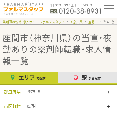
平日9：30-19：00 土日10：00-19：00
薬剤師の転職・求人サイト ファルマスタッフ
神奈川県
座間市
当直・夜
座間市（神奈川県）の当直・夜
勤あり
の薬剤師転職・求人情
報一覧
エリア
駅
で探す
から探す
都道府県
神奈川県
市区町村
座間市