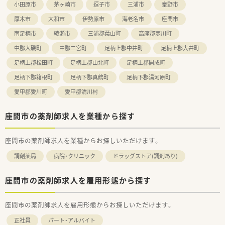
小田原市
茅ヶ崎市
逗子市
三浦市
秦野市
厚木市
大和市
伊勢原市
海老名市
座間市
南足柄市
綾瀬市
三浦郡葉山町
高座郡寒川町
中郡大磯町
中郡二宮町
足柄上郡中井町
足柄上郡大井町
足柄上郡松田町
足柄上郡山北町
足柄上郡開成町
足柄下郡箱根町
足柄下郡真鶴町
足柄下郡湯河原町
愛甲郡愛川町
愛甲郡清川村
座間市の薬剤師求人を業種から探す
座間市の薬剤師求人を業種からお探しいただけます。
調剤薬局
病院・クリニック
ドラッグストア(調剤あり)
座間市の薬剤師求人を雇用形態から探す
座間市の薬剤師求人を雇用形態からお探しいただけます。
正社員
パート・アルバイト