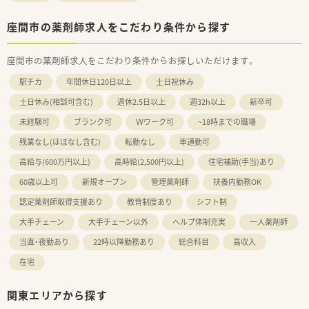
座間市の薬剤師求人をこだわり条件から探す
座間市の薬剤師求人をこだわり条件からお探しいただけます。
駅チカ
年間休日120日以上
土日祝休み
土日休み(相談可含む)
週休2.5日以上
週32h以上
新卒可
未経験可
ブランク可
Ｗワーク可
~18時までの職場
残業なし(ほぼなし含む)
転勤なし
車通勤可
高給与(600万円以上)
高時給(2,500円以上)
住宅補助(手当)あり
60歳以上可
新規オープン
管理薬剤師
扶養内勤務OK
認定薬剤師取得支援あり
教育制度あり
シフト制
大手チェーン
大手チェーン以外
ヘルプ体制充実
一人薬剤師
当直・夜勤あり
22時以降勤務あり
総合科目
高収入
在宅
関東エリアから探す