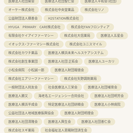
医療法人社団葵会
医療法人社団聖仁会
医療法人平和会（社団）
オーケー株式会社
株式会社中央堂薬品
株式会社リノ
公益財団法人積善会
H2STATION株式会社
HYUGA PRIMARY CARE株式会社
株式会社FANフロンティア
有限会社ケイアイファーマシー
株式会社大信薬局
医療法人五星会
イオックス・ファーマシー株式会社
株式会社ユニスマイル
株式会社カワチ薬品
医療法人横浜未来ヘルスケアシステム
株式会社創生事業団
医療法人社団 正拓会
医療法人ユーカリ
小松会病院 小松誠一郎
医療法人財団報徳会
株式会社エアリーファーマシー
株式会社矢野調剤薬局
一般財団法人同友会
社会医療法人三栄会
医療法人社団哺育会
医療法人勝又
海老名エージェンシー合同会社
医療法人社団明芳会
医療法人横浜平成会
特定医療法人社団研精会
医療法人小林病院
公益社団法人地域医療振興協会
医療法人財団明理会
医療法人社団清隆会
医療法人興生会
医療法人社団善仁会
株式会社スギ薬局
社会福祉法人恩賜財団済生会