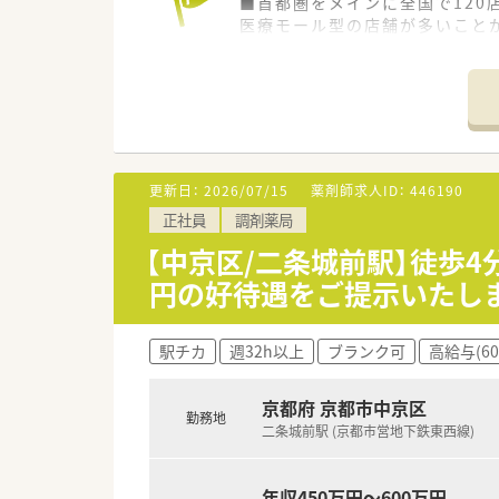
■首都圏をメインに全国で120
医療モール型の店舗が多いこと
■調剤薬局事業のほか、医療モー
その中でも無借金経営を続けら
■社員様とそのご家族様も大切
＼働きやすい環境／
■年間休日122日！長期休暇取
■育休は3年間取得が可能で、時
更新日：
2026/07/15
薬剤師求人ID：
446190
男性の育休取得実績もござい
正社員
調剤薬局
＼教育・研修制度について／
【中京区/二条城前駅】徒歩
■教育研修制度にも力をいれて
円の好待遇をご提示いたし
各種eラーニング補助などがござ
■病院・ＭＲ・CROご出身の方
ございます♪
駅チカ
週32h以上
ブランク可
高給与(6
未経験・ブランクのある方を受
＼福利厚生について／
京都府 京都市中京区
勤務地
■単身のお住まいの方には借上社
二条城前駅 (京都市営地下鉄東西線)
また全国転勤可能な方は会社負
■選択型確定拠出年金制度・財形
年収450万円～600万円