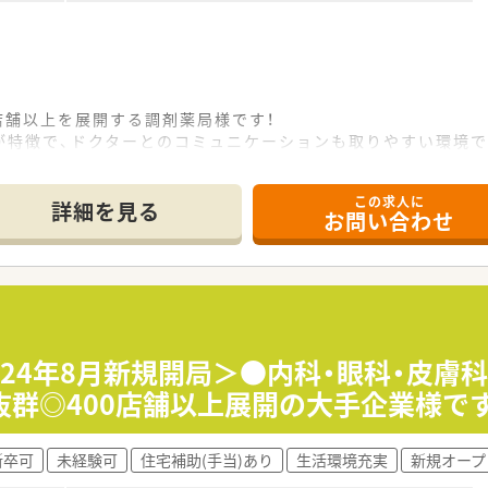
店舗以上を展開する調剤薬局様です！
が特徴で、ドクターとのコミュニケーションも取りやすい環境
ル開発・医師開業支援など様々な事業を展開しており安定性抜
れているため安心してお勤め頂ける企業様です！
この求人に
にする、というお考えがございますので、長くお勤めされたい方
詳細を見る
お問い合わせ
024年8月新規開局＞●内科・眼科・皮膚
群◎400店舗以上展開の大手企業様で
新卒可
未経験可
住宅補助(手当)あり
生活環境充実
新規オープ