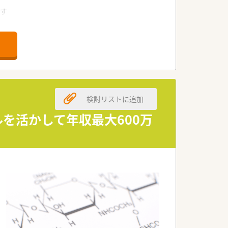
です
群！
にもピッタリです
したい方にもオススメ！
検討リストに追加
を活かして年収最大600万
ャリア薬剤師研修、認定資格取得制度、
験から数年で薬局長様になられた実績も
ヶ月まで家賃2万円の手当がございます♪
よう制度が充実しています