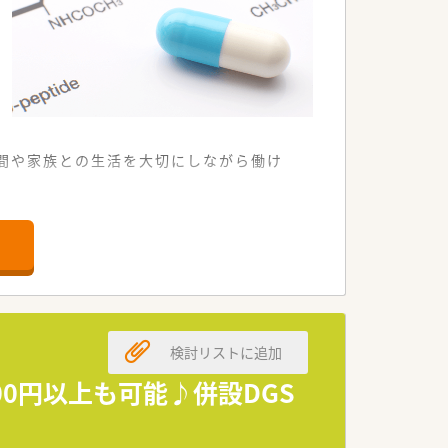
間や家族との生活を大切にしながら働け
ています。
ます。
しています。
。
検討リストに追加
。
す。
00円以上も可能♪併設DGS
担います。