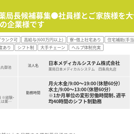
いった基本的な薬局業務に加え、最新の過誤防止システムを用い
話やLINEを活用した服薬フォローアップ業務など、患者様に
】薬局長候補募集●社員様とご家族様を大
を応需しているため、幅広い診療科目の知識を学びながら薬剤
群の企業様です
良さを入社理由に挙げており、風通しが良くベテランから若手ま
ブランク可
高給与(600万円以上)
寮・借上社宅あり
住宅補助(手当
経験豊富な社員が多く在籍しているため、実務上の悩みも共有し
度あり
シフト制
大手チェーン
ヘルプ体制充実
ムを導入するなど、ハード面での安全対策にも注力しているた
日本メディカルシステム株式会社
法人名
烏丸御池
薬局日本メディカルシステム 四条烏丸店
月火木金/9:00～19:00（休憩60分）
水土/9:00～13:00（休憩60分）
勤務時間
※1か月単位の変形労働時間制、週平
 ※経験・
均40時間のシフト制勤務
上は薬
…