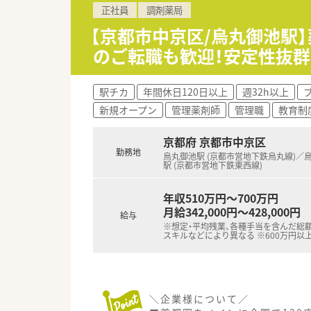
正社員
調剤薬局
■調剤業務や服薬指導、監査と
■電子薬歴システムの操作や、電
【京都市中京区/烏丸御池駅
■複数の医療機関からの処方箋
のご転職も歓迎！安定性抜
【職場環境と雰囲気】
■新入社員の約8割が雰囲気の
駅チカ
年間休日120日以上
週32h以上
■薬剤師の平均年齢は37歳と
新規オープン
管理薬剤師
管理職
教育制
■全店舗に調剤過誤防止システ
京都府 京都市中京区
勤務地
烏丸御池駅 (京都市営地下鉄烏丸線)／
駅 (京都市営地下鉄東西線)
年収510万円～700万円
月給342,000円～428,000円
給与
※想定・平均残業、各種手当を含んだ総額
スキルなどにより異なる ※600万円以
＼企業様について／