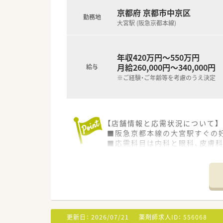
京都府 京都市中京区
勤務地
大宮駅 (阪急京都本線)
年収420万円～550万円
月給260,000円～340,000円
給与
※ご経験・ご年齢等を考慮のうえ決定
【店舗情報と応需状況について】
■阪急京都本線の大宮駅すぐの好
■応需科目は内科と眼科、皮膚科
■現在の体制は常勤薬剤師2名
【勤務実態について】
■週40時間のシフト制を採用し
■1分単位で残業代が全額支給
■産休や育休からの復帰実績は
更新日：
2026/07/21
薬剤師求人ID：
556068
【想定される業務内容】