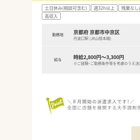
■施設在宅の対応も行っており
土日休み(相談可含む)
週32h以上
残業なし
■高い年収を希望される方には
高収入
京都府 京都市中京区
勤務地
丹波口駅 (JR山陰本線)
時給2,800円～3,300円
給与
※ご経験・ご勤務条件等を考慮のうえ決
＼８月開始の派遣求人です！／
全国に店舗を展開する大手調剤併
■～19時まで、週5日のフルタイ
■短期間でがっつりご勤務され
■調剤薬局でのご勤務経験がお