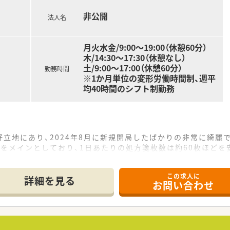
非公開
法人名
月火水金/9:00～19:00（休憩60分）
木/14:30～17:30（休憩なし）
土/9:00～17:00（休憩60分）
勤務時間
※1か月単位の変形労働時間制、週平
均40時間のシフト制勤務
立地にあり、2024年8月に新規開局したばかりの非常に綺麗
をメインとしており、1日あたりの処方箋枚数は約60枚ほど
とパート1名が在籍しており、事務員数名とともに協力しながら
この求人に
詳細を見る
お問い合わせ
ており、残業は月平均10時間から15時間程度と少なめで仕事
される仕組みが整っており、働いた分だけしっかりと評価される
93パーセントと非常に高く、時短勤務制度も利用できるため子