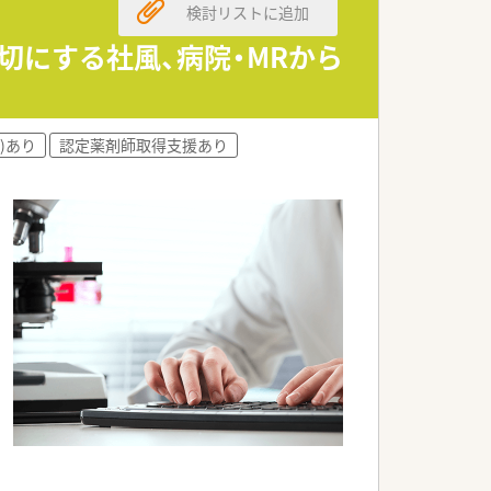
検討リストに追加
た安全な調剤の実践をお願いします
寄り添うきめ細かな対応を重視します
切にする社風、病院・MRから
師としてのスキルを磨くことが可能です
でお互いに相談しやすい職場環境です
)あり
認定薬剤師取得支援あり
やすく周囲のフォロー体制も万全です
め安心して日々の業務に専念できます