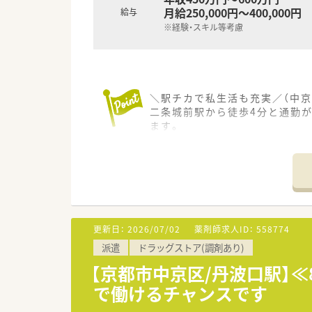
月給250,000円～400,000円
給与
※経験・スキル等考慮
＼駅チカで私生活も充実／（中京
二条城前駅から徒歩4分と通勤
ます。
＊------------------------------
【店舗情報と応需状況について】
■二条城前駅から徒歩4分の場所
■調剤や監査のほか服薬指導や
■常時薬剤師2名と事務3名の
【募集背景と求める人物像につい
更新日：
2026/07/02
薬剤師求人ID：
558774
■組織のさらなる成長を見据え
派遣
ドラッグストア(調剤あり)
■調剤業務の経験があり、将来
■施設との交渉や外交的な業務
【京都市中京区/丹波口駅】≪
で働けるチャンスです
【想定される業務内容】
■来局される患者様への調剤や