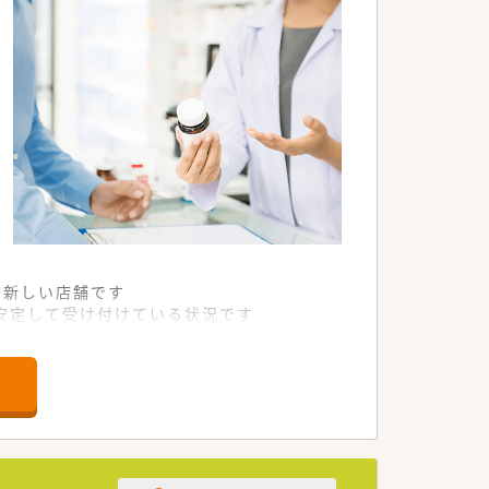
で新しい店舗です
を安定して受け付けている状況です
日々の業務に明るく励んでいます
終わりの私生活も大切にできます
透明性の高い労働環境が魅力です
育て中の方も安心して働けます