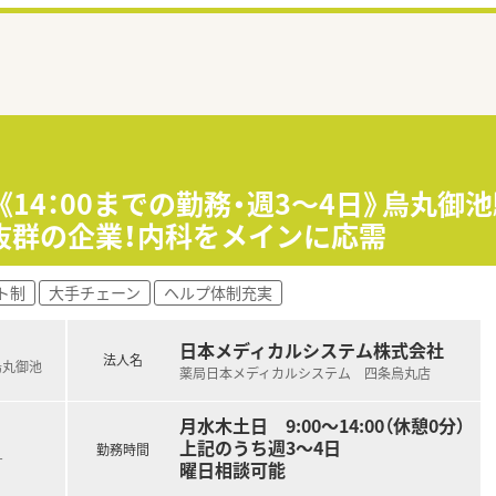
14：00までの勤務・週3～4日》烏丸御池
抜群の企業！内科をメインに応需
ト制
大手チェーン
ヘルプ体制充実
日本メディカルシステム株式会社
法人名
烏丸御池
薬局日本メディカルシステム 四条烏丸店
月水木土日 9:00〜14:00（休憩0分）
上記のうち週3〜4日
勤務時間
す
曜日相談可能