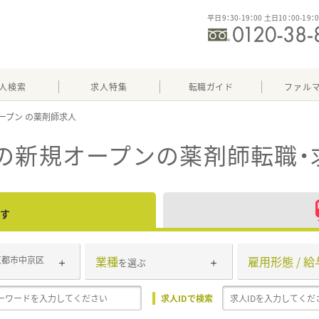
平日9：30-19：00 土日10：00-19：
人検索
求人特集
転職ガイド
ファル
ープン
の新規オープン
の薬剤師転職・
す
業種
雇用形態 / 給
京都市中京区
を選ぶ
求人IDで検索