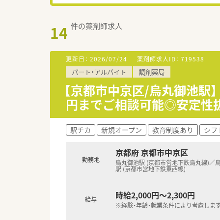
件の薬剤師求人
14
更新日：
2026/07/24
薬剤師求人ID：
719538
パート・アルバイト
調剤薬局
【京都市中京区/烏丸御池駅】《
円までご相談可能◎安定性
駅チカ
新規オープン
教育制度あり
シフ
京都府 京都市中京区
勤務地
烏丸御池駅 (京都市営地下鉄烏丸線)／
駅 (京都市営地下鉄東西線)
時給2,000円～2,300円
給与
※経験・年齢・就業条件により考慮しま