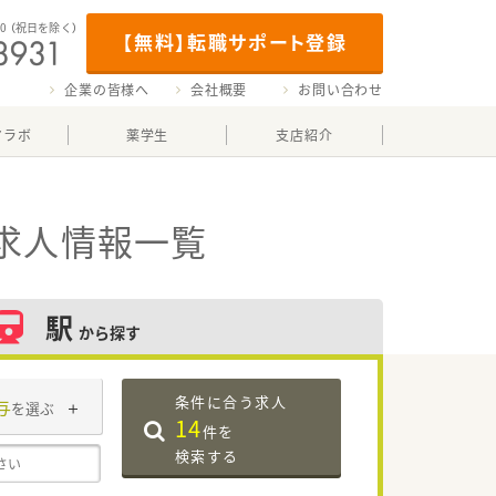
00
（祝日を除く）
【無料】転職サポート登録
企業の皆様へ
会社概要
お問い合わせ
マラボ
薬学生
支店紹介
求人情報一覧
駅
から探す
条件に合う求人
与
を選ぶ
14
件を
検索する