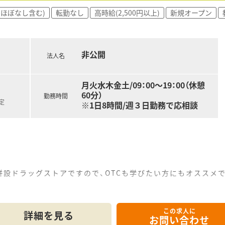
、地域医療に密着したかかりつけ薬剤師としての専門業務に携わ
(ほぼなし含む)
転勤なし
高時給(2,500円以上)
新規オープン
、施設との細やかな交渉や外交的な業務などもお任せする予定で
非公開
法人名
月火水木金土/09：00～19：00（休憩
60分）
勤務時間
定
※1日8時間/週３日勤務で応相談
設ドラッグストアですので、OTCも学びたい方にもオススメで
ム派遣！
たい方にオススメ
この求人に
ありになれば、派遣が未経験の方も歓迎いたします◎お気軽にお
詳細を見る
お問い合わせ