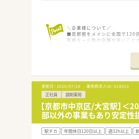
＼企業様について／
■首都圏をメインに全国で120
医療モール型の店舗が多いこと
■調剤薬局事業のほか、医療モー
その中でも無借金経営を続けら
■社員様とそのご家族様も大切
更新日：
2026/07/24
薬剤師求人ID：
618823
正社員
調剤薬局
【京都市中京区/大宮駅】＜2
部以外の事業もあり安定性抜
駅チカ
年間休日120日以上
週32h以上