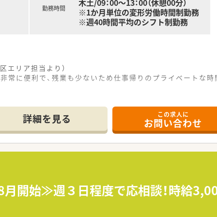
木土/09：00～13：00（休憩00分）
勤務時間
※1か月単位の変形労働時間制勤務
※週40時間平均のシフト制勤務
区エリア担当より）
が非常に便利で、残業も少ないため仕事帰りのプライベートな時
------------＊
この求人に
にあり、内科や呼吸器科など複数の処方箋を1日約50枚応需し
詳細を見る
お問い合わせ
施設在宅業務を扱っており、様々な知識やスキルを身に付けられ
充実した体制を整えており、お互いに助け合いながら円滑に運営
て】
て欠員補充と体制強化を図るため、新しい仲間を募集しています
的には会社の中心となって貢献していただける方を求めています
にも積極的に挑戦する意欲や、明るい姿勢を持った方を歓迎しま
8月開始≫週３日程度で応相談！時給3,0
監査、わかりやすい服薬指導など、薬局での基本業務を全般的に