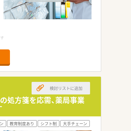
です
群！
にもピッタリです
検討リストに追加
科の処方箋を応需、薬局事業
す
ン
教育制度あり
シフト制
大手チェーン