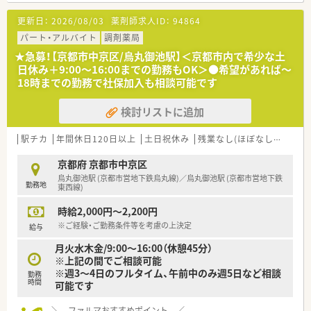
更新日：
2026/08/03
薬剤師求人ID：
94864
パート・アルバイト
調剤薬局
★急募！【京都市中京区/烏丸御池駅】＜京都市内で希少な土
日休み＋9:00～16:00までの勤務もOK＞●希望があれば～
18時までの勤務で社保加入も相談可能です
検討リストに追加
駅チカ
年間休日120日以上
土日祝休み
残業なし(ほぼなし含む)
京都府 京都市中京区
烏丸御池駅 (京都市営地下鉄烏丸線)／烏丸御池駅 (京都市営地下鉄
勤務地
東西線)
時給2,000円～2,200円
※ご経験・ご勤務条件等を考慮の上決定
給与
月火水木金/9:00～16:00（休憩45分）
※上記の間でご相談可能
※週3～4日のフルタイム、午前中のみ週5日など相談
勤務
時間
可能です
＼ ファルマおすすめポイント ／