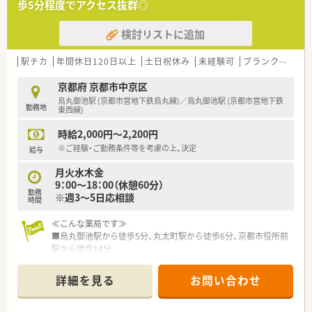
歩5分程度でアクセス抜群◎
【募集背景と求める人物像について】
■新たな戦力としてご活躍いただける方を求めています。
検討リストに追加
■患者さま一人ひとりと丁寧に向き合い、薬剤師としての喜びと
責任を感じて仕事に取り組める方を歓迎します。
■調剤業務未経験の方や第二新卒の方も、教育プログラムがある
駅チカ
年間休日120日以上
土日祝休み
未経験可
ブランク可
残
ので安心してご応募いただけます。
京都府 京都市中京区
【職場環境と雰囲気】
烏丸御池駅 (京都市営地下鉄烏丸線)／烏丸御池駅 (京都市営地下鉄
勤務地
■一包化錠剤鑑査支援装置や全自動PTPシート払出装置などの
東西線)
機械化が進んでおり、効率的に業務を進めることができます。
時給2,000円～2,200円
■スタッフ同士のコミュニケーションが活発で、和気あいあいと
した明るい雰囲気の中で、協力し合いながら働ける環境です。
※ご経験・ご勤務条件等を考慮の上、決定
給与
■調剤事務スタッフも複数名採用されており、会社としてのバッ
月火水木金
クアップ体制が整っているため、薬剤師業務に専念できます。
9：00～18：00（休憩60分）
勤務
※週3～5日応相談
【法人特徴について】
時間
■兵庫県を中心に7店舗の調剤薬局を展開しており、京都府内に
はこちらの1店舗のみのため転居を伴う転勤はありません。
≪こんな薬局です≫
■薬局の経営だけでなく、企業間の提携や営業権の譲渡に関する
■烏丸御池駅から徒歩5分、丸太町駅から徒歩6分、京都市役所前
仲介、経営コンサルタントなど幅広い事業を展開しています。
駅から徒歩14分
■薬剤師には投薬業務や在宅業務に時間を掛けてほしいという
■斜め向かいにある整形外科クリニックをメインに近隣クリニ
思いから、店舗への最新調剤機器の導入を推進しております。
ックなどから複数の処方箋を応需しています
詳細を見る
お問い合わせ
■外来の他に在宅医療の対応も行っています
■空気清浄機の設置や消毒液・パーテーションの設置等で感染症
対策にも注力されています！