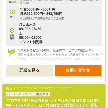
勤務地
東西線)
年収500万円～550万円
月給312,500円～343,750円
給与
※ご経験・ご年齢等を考慮のうえ決定
月火水木金
09：00～18：30
土
勤務
09：00～13：00
時間
※シフト制勤務
＼未経験でも安心の環境／（京都市中京区エリア担当より）
調剤未経験の方やブランクがある方でも応募が可能です。独自
の教育プログラムや研修制度が整っており、事務スタッフのサポ
ートもあるため安心して業務をスタートできます。
＊------------------------------------------＊
詳細を見る
お問い合わせ
【店舗情報と応需状況について】
■最寄り駅である烏丸御池駅からは徒歩5分という好立地にあ
り、毎日の通勤も非常に快適で無理なく通うことができます。
更新日：
2026/07/16
薬剤師求人ID：
183654
■整形外科やリウマチ科を中心に1日80枚から90枚の処方箋を
応需しており、幅広い知識を身につけることができる環境です。
パート・アルバイト
調剤薬局
■薬剤師3名と事務員数名が在籍し、薬剤師が投薬業務に集中で
【京都市中京区/烏丸御池駅】≪土日休みの薬局で増員募集≫
きるように人員体制がしっかりと整えられている薬局です。
9時～18時×週3～5日／外来は整形外科がメイン！／駅徒