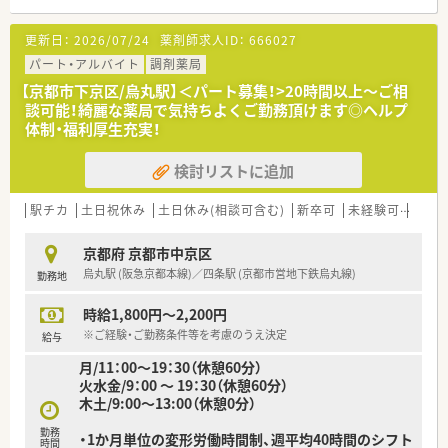
■円町駅から徒歩3分という好立地にあり、通勤がしやすく周辺
には便利な商業施設も揃っている魅力的な環境です。
更新日：
2026/07/24
薬剤師求人ID：
666027
■小児科メインの処方箋を1日20枚から30枚程度応需しており、
一人ひとりの患者様と丁寧に向き合うことができます。
パート・アルバイト
調剤薬局
■店舗には正社員の薬剤師が1名と事務スタッフが2名在籍して
【京都市下京区/烏丸駅】＜パート募集！>20時間以上～ご相
おり、少人数で協力しながら日々の業務に取り組んでいます。
談可能！綺麗な薬局で気持ちよくご勤務頂けます◎ヘルプ
体制・福利厚生充実！
【法人特徴について】
■大阪府や京都府、兵庫県に複数の調剤薬局を展開しており、グ
検討リストに追加
ループ企業を含めて安定した経営基盤を持っています。
■代表は現場の意見を積極的に吸い上げて薬局運営に反映させ
る方針をとっており、風通しの良い組織風土が特徴です。
駅チカ
土日祝休み
土日休み(相談可含む)
新卒可
未経験可
ブラ
■地域密着型の患者様目線での運営を大切にし、大手のような厳
しいノルマを課すことなく地域医療に貢献しています。
京都府 京都市中京区
烏丸駅 (阪急京都本線)／四条駅 (京都市営地下鉄烏丸線)
勤務地
【やりがい/おすすめポイント】
■経営層と現場の距離が近く、意見や要望を発信しやすい風通し
時給1,800円～2,200円
の良い環境で、薬局作りに直接関われるという実感を得られま
す。
※ご経験・ご勤務条件等を考慮のうえ決定
給与
■残業時間を削減するためのシフト管理が徹底されており、仕事
月/11：00～19：30（休憩60分）
終わりの予定も立てやすく充実した毎日を送ることができま
火水金/9：00 ～ 19：30（休憩60分）
す。
木土/9:00～13:00（休憩0分）
■無理なノルマや過度な業務負担がなく、自分のペースで患者様
と向き合えるため、薬剤師としての本来の仕事に専念できます。
勤務
・1か月単位の変形労働時間制、週平均40時間のシフト
時間