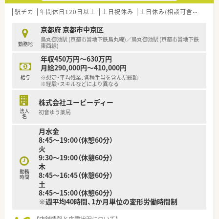
法人部門）認定」等を取得し一人ひとりが働きやすい環境が整備
されています
駅チカ
年間休日120日以上
土日祝休み
土日休み(相談可含む)
未
■充実した研修制度、人事制度、評価制度、キャリア支援制度等
があるのも特徴です
京都府 京都市中京区
烏丸御池駅 (京都市営地下鉄烏丸線)／烏丸御池駅 (京都市営地下鉄
勤務地
東西線)
年収450万円～630万円
月給290,000円～410,000円
給与
※想定・平均残業、各種手当を含んだ総額
※経験・スキルなどにより異なる
株式会社ユーピーディー
法人
初音ゆう薬局
名
月水金
8:45～19:00（休憩60分）
火
9:30～19:00（休憩60分）
木
勤務
8:45〜16:45（休憩60分）
時間
土
8:45～15:00（休憩60分）
※週平均40時間、1か月単位の変形労働時間制