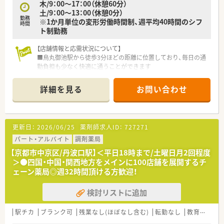
木/9：00～17：00（休憩60分）
土/9：00～13：00（休憩0分）
勤務
※1か月単位の変形労働時間制、週平均40時間のシフ
時間
ト制勤務
【店舗情報と応需状況について】
■烏丸御池駅から徒歩3分ほどの距離に位置しており、毎日の通
勤負担も少なく快適に通うことができます
■医療モール内に位置しており、小児科や歯科、心療内科など多
岐にわたる科目の処方箋を応需しています
詳細を見る
お問い合わせ
■1日の処方箋枚数は約30～40枚程度で、常時1～3名程度の薬
剤師が在席しています
【法人特徴について】
更新日：
2026/06/25
薬剤師求人ID：
727271
■調剤薬局の運営に留まらず、介護支援や福祉用具の販売、老人
ホームの運営など幅広く事業を展開しています。
パート・アルバイト
調剤薬局
■近畿圏内を中心としてグループ展開を行っており、地域医療と
【京都市中京区/丹波口駅】＜平日18時まで/土曜日月2回程度
福祉への多角的な貢献を目指している法人です。
＞●四国・中国・関西地方をメインに100店舗を展開するチ
■代表自身が薬剤師であるため、現場のスタッフが働きやすい職
ェーン薬局◎週32時間頂ける方歓迎！
場環境づくりを何よりも大切にされています。
検討リストに追加
【求人情報について】
■正社員の勤務薬剤師としての採用であり、年収は450万円から
550万円の範囲でご経験を考慮し決定します。
駅チカ
ブランク可
残業なし(ほぼなし含む)
転勤なし
教育制度あり
■日曜と祝日に加えて他シフト制の週休2日制を採用しており、