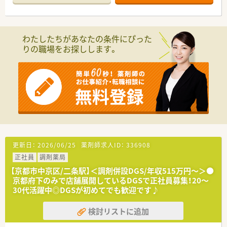
わたしたちがあなたの条件にぴった
りの職場をお探しします。
更新日：
2026/06/25
薬剤師求人ID：
336908
正社員
調剤薬局
【京都市中京区/二条駅】＜調剤併設DGS/年収515万円～＞●
京都府下のみで店舗展開しているDGSで正社員募集！20～
30代活躍中◎DGSが初めてでも歓迎です♪
検討リストに追加