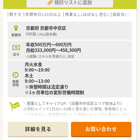
検討リストに追加
駅チカ
年間休日120日以上
残業なし(ほぼなし含む)
高給与(600万円以上)
京都府 京都市中京区
円町駅 (JR山陰本線)
勤務地
年収500万円～600万円
月給333,000円～458,300円
給与
※経験・スキルを考慮の上、決定
月火水金
9:00～19:00
木土
9:00～13:00
勤務
時間
※休憩時間は法定通り
※1ヶ月単位の変形労働時間制
＼管薬としてキャリアUP／（京都市中京区エリア担当より）
小児科メインで1日20〜30枚と落ち着いた環境。患者様とじっ
くり向き合い、管理薬剤師として着実にキャリアを積みたい方に
おすすめです。
＊------------------------------------------＊
詳細を見る
お問い合わせ
【店舗情報と応需状況について】