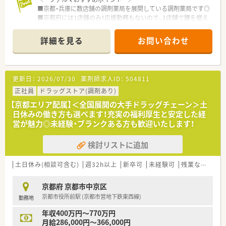
■京都・兵庫に数店舗の調剤薬局を展開している調剤薬局です◎
■京都府には1店舗のみ！応援勤務もないので、1店舗で腰を据え
て勤務したい方におすすめです♪
■土日がお休み！平日週5日のご勤務ですので、プライベートと
詳細を見る
お問い合わせ
の両立も図りながらご勤務いただけます♪
※曜日・時間のご相談可能です
■最寄り駅より徒歩5分とアクセス抜群！公共交通機関でお通い
いただけます◎
更新日：
2026/07/30
薬剤師求人ID：
504811
■患者さん一人一人と向き合い、丁寧な対応を心掛けています
正社員
ドラッグストア(調剤あり)
【京都エリア配属】＜全国展開の大手ドラッグチェーン＞土
日休みの働き方も選べます！充実の福利厚生と安定した経
営が魅力◎未経験・ブランクある方も歓迎いたします！
検討リストに追加
土日休み(相談可含む)
週32h以上
新卒可
未経験可
残業なし(ほぼなし含む)
京都府 京都市中京区
京都市役所前駅 (京都市営地下鉄東西線)
勤務地
年収400万円～770万円
月給286,000円～366,000円