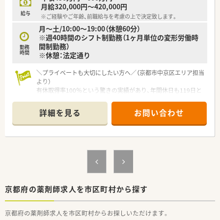
月給320,000円～420,000円
給与
※ご経験やご年齢、前職給与を考慮の上で決定致します。
月～土/10:00～19:00（休憩60分）
※週40時間のシフト制勤務（1ヶ月単位の変形労働時
間制勤務）
勤務
時間
※休憩：法定通り
＼プライベートも大切にしたい方へ／（京都市中京区エリア担当
より）
有休取得率100％という驚きの実績があり、年間休日も119日と
充実しています。仕事と私生活を両立させながら、無理なく長期
的に働きたい方に最適な環境ですよ。
詳細を見る
お問い合わせ
＊------------------------------------------＊
【店舗情報と応需状況について】
■京都市営地下鉄東西線の京都市役所前駅からも近く、複数の路
線が利用可能で毎日の通勤ストレスが極めて少ない好立地な店
舗です。
■2022年12月にオープンしたばかりの非常に清潔感あふれる綺
麗な職場で、最新の設備に囲まれながら気持ちよく業務に励めま
す。
京都府の薬剤師求人を市区町村から探す
■近隣の医療機関から多岐にわたる科目の処方箋を受け付けて
いるため、幅広い薬学知識を日々アップデートできる環境が整っ
京都府の薬剤師求人を市区町村からお探しいただけます。
ています。