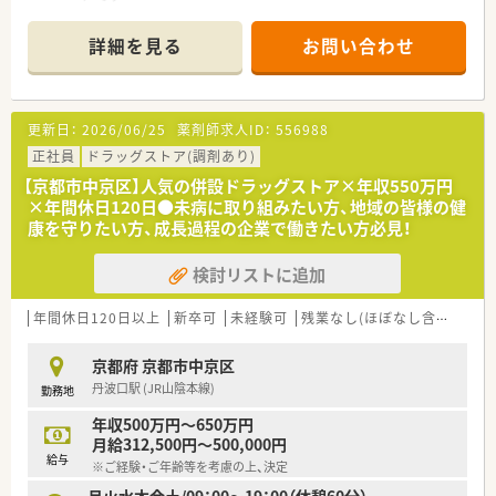
■正社員様の場合、1週間の勤務時間を週40時間ではなく週37.5
時間に設定されているためライフワークバランスも充実させら
詳細を見る
お問い合わせ
れる環境です。ゆくゆくは時間数を伸ばしたいとお考えの方必
見です！
更新日：
2026/06/25
薬剤師求人ID：
556988
正社員
ドラッグストア(調剤あり)
【京都市中京区】人気の併設ドラッグストア×年収550万円
×年間休日120日●未病に取り組みたい方、地域の皆様の健
康を守りたい方、成長過程の企業で働きたい方必見！
検討リストに追加
年間休日120日以上
新卒可
未経験可
残業なし(ほぼなし含む)
高給
京都府 京都市中京区
丹波口駅 (JR山陰本線)
勤務地
年収500万円～650万円
月給312,500円～500,000円
給与
※ご経験・ご年齢等を考慮の上、決定
月火水木金土/09：00～19：00（休憩60分）