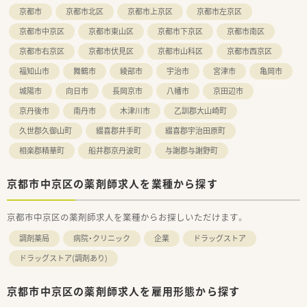
京都市
京都市北区
京都市上京区
京都市左京区
【募集背景と求める人物像について】
■今後の店舗展開やサービス向上のための欠員補充募集となっ
京都市中京区
京都市東山区
京都市下京区
京都市南区
ており、即戦力として活躍いただける方を組織として必要として
京都市右京区
京都市伏見区
京都市山科区
京都市西京区
います。
■将来的に1人薬剤師として店舗運営を任せられるような、責任
福知山市
舞鶴市
綾部市
宇治市
宮津市
亀岡市
感を持って主体的に日々の業務に取り組める方を強く求めてお
ります。
城陽市
向日市
長岡京市
八幡市
京田辺市
■患者様一人ひとりと誠実に向き合い、明るく丁寧なコミュニケ
京丹後市
南丹市
木津川市
乙訓郡大山崎町
ーションを通じて地域の方々に信頼される薬剤師を目指せる方
を歓迎します。
久世郡久御山町
綴喜郡井手町
綴喜郡宇治田原町
相楽郡精華町
船井郡京丹波町
与謝郡与謝野町
【法人特徴について】
■1935年の創業以来、長きにわたり調剤薬局やドラッグストア
など複数の業態を展開し、強固な経営基盤を築き上げている企業
京都市中京区の薬剤師求人を業種から探す
です。
■大手グループの一員となったことで、持ち株制度や社員割引な
どの福利厚生が非常に充実しており、安定した生活基盤を確保で
京都市中京区の薬剤師求人を業種からお探しいただけます。
きます。
調剤薬局
■経営状況が非常に安定しているため、腰を据えて長く働きたい
病院・クリニック
企業
ドラッグストア
方にとって、将来の不安を感じることなく業務に専念できる組織
ドラッグストア(調剤あり)
風土です。
【求人情報について】
京都市中京区の薬剤師求人を雇用形態から探す
■正社員は総合職としての採用となり、全国の店舗への異動の可