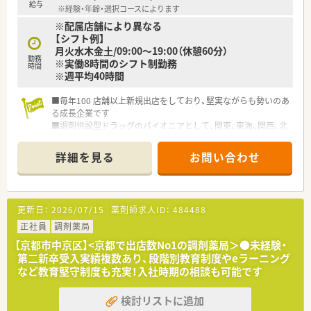
給与
※経験・年齢・選択コースによります
※配属店舗により異なる
【シフト例】
月火水木金土/09:00～19:00（休憩60分）
勤務
※実働8時間のシフト制勤務
時間
※週平均40時間
■毎年100 店舗以上新規出店をしており、堅実ながらも勢いのあ
る成長企業です
■調剤併設型ドラッグのパイオニアとして、関東、東海、関西、北
陸・信州を中心に約1,700店舗以上を展開しています
■研修制度は様々なプランがあり、集合研修だけでなく任意で受
詳細を見る
お問い合わせ
講可能な研修も幅広く用意されています
■店舗で活躍する従業員、社外で活躍する従業員、将来経営幹部
となる従業員など、薬剤師として様々な活躍ができるフィールド
を用意されています
更新日：
2026/07/15
薬剤師求人ID：
484488
■総合薬剤師・調剤薬剤師（土日休み・19時までの勤務）どちらか
の働き方を選択できます
正社員
調剤薬局
■調剤併設型だけでなく「医療モール・クリニック併設店舗」「敷
【京都市中京区】<京都で出店数No1の調剤薬局＞●未経験・
地内薬局」「訪問調剤特化型店舗」など様々な店舗を運営してい
第二新卒受入実績複数あり、段階別教育制度やeラーニング
ます
など教育堅守制度も充実！入社時期の相談も可能です
■在宅医療にも積極的取り組んでおり「訪問調剤特化型店舗」を
50店舗以上、無菌調剤室は業界最多の51店舗設置しています
検討リストに追加
■「プラチナくるみん認定企業」「健康経営優良法人2023（大規模