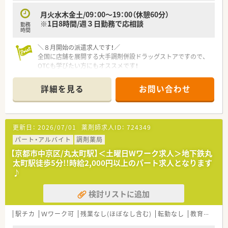
■駅徒歩3分という好立地と年間休日123日で、プライベートの
時間を大切にしたい方におすすめです
月火水木金土/09：00～19：00（休憩60分）
■産休育休復帰率100%という実績があり、子育てに理解のある
※1日8時間/週３日勤務で応相談
勤務
職場で安心して働きたい方に最適です
時間
■京都府No.1の店舗数を誇る安定基盤と、手厚い福利厚生のも
とで長く働きたい方にぴったりです
＼８月開始の派遣求人です！／
全国に店舗を展開する大手調剤併設ドラッグストアですので、
OTCも学びたい方にもオススメです！
■～19時まで、週5日のフルタイム派遣！
詳細を見る
お問い合わせ
■短期間でがっつりご勤務されたい方にオススメ
■調剤薬局でのご勤務経験がおありになれば、派遣が未経験の方
も歓迎いたします◎お気軽にお問い合わせください！
更新日：
2026/07/01
薬剤師求人ID：
724349
＼ メディカルリソースの派遣 ／
派遣就業が初めての方も安心！専任コンサルタントがしっかりサ
パート・アルバイト
調剤薬局
ポートいたします♪まずはお気軽にお問い合わせください！
【京都市中京区/丸太町駅】＜土曜日Wワーク求人＞地下鉄丸
■充実した福利厚生！
太町駅徒歩5分!!時給2,000円以上のパート求人となります
福利厚生サービス利用可能・スポーツクラブ利用可能・特別休暇
♪
制度・慶弔見舞金制度などがございます。
■研修制度も充実！
検討リストに追加
e-ラーニング受講無料・ファーマシーセミナーへの参加無料・情
報メディア「ファルマラボ」 などがございます。
■各種社会保険完備(雇用保険・社会保険：週20時間以上勤務者)
駅チカ
Ｗワーク可
残業なし(ほぼなし含む)
転勤なし
教育制度あり
■就業日は当社負担にて薬剤師賠償責任保険が適用されますの