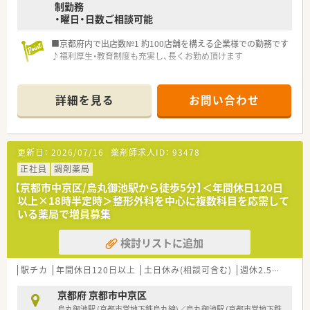
制勤務
・曜日・日数ご相談可能
■京都府内で出店数№1 約100店舗を構える企業様での勤務です
♪福利厚生・教育制度も充実し、長くお勤め頂けます
■平均年齢は37.7歳◎20代～60代の方まで幅広くご活躍されて
います！ブランクがある方や未経験の方にも安心してご就業いた
詳細を見る
お問い合わせ
だけあます
更新日：
2026/07/16
薬剤師求人ID：
93478
正社員
調剤薬局
【京都市中京区/烏丸御池駅から徒歩5分】＜年間休日120日
以上×18時半定時＞整形外科を中心に複数科目を応需して
いる薬局で増員募集
検討リストに追加
駅チカ
年間休日120日以上
土日休み(相談可含む)
週休2.5日以上
京都府 京都市中京区
烏丸御池駅 (京都市営地下鉄烏丸線)／烏丸御池駅 (京都市営地下鉄