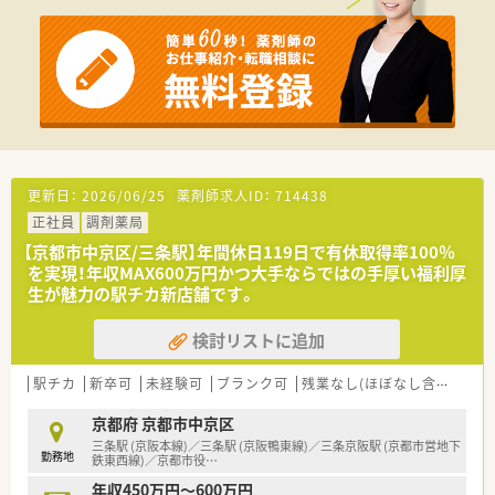
更新日：
2026/06/25
薬剤師求人ID：
714438
正社員
調剤薬局
【京都市中京区/三条駅】年間休日119日で有休取得率100％
を実現！年収MAX600万円かつ大手ならではの手厚い福利厚
生が魅力の駅チカ新店舗です。
検討リストに追加
駅チカ
新卒可
未経験可
ブランク可
残業なし(ほぼなし含む)
高給
京都府 京都市中京区
三条駅 (京阪本線)／三条駅 (京阪鴨東線)／三条京阪駅 (京都市営地下
勤務地
鉄東西線)／京都市役
…
年収450万円～600万円