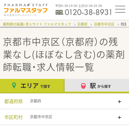
平日9：30-19：00 土日10：00-19：00
薬剤師の転職・求人サイト ファルマスタッフ
京都府
京都市中京区
残業
京都市中京区（京都府）の残
業なし(ほぼなし含む)
の薬剤
師転職・求人情報一覧
エリア
駅
で探す
から探す
都道府県
京都府
市区町村
京都市中京区