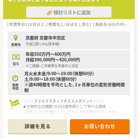
検討リストに追加
年間休日120日以上
残業なし(ほぼなし含む)
高給与(600万円以上)
京都府 京都市中京区
丹波口駅 (JR山陰本線)
勤務地
年収550万円～600万円
月給390,000円～420,000円
給与
※ご経験・ご年齢等を考慮の上決定
月火水木金/9:00～19:00（休憩60分）
土/9:00～18:00（休憩60分）
※週40時間を平均とした、1ヶ月単位の変形労働時間
勤務
時間
制
＼＼＼ファルマスタッフオススメポイント／／／
★圧倒的な店舗数！＆DGS薬剤師として学べる環境
・全国に1,000店舗のドラッグストアを展開されています！
・接客については顧客満足度も13年連続でNo.1の実績を誇りま
す
詳細を見る
お問い合わせ
・全国にドラッグストアを展開してきた企業のため、処方枚数と
しては少なめです