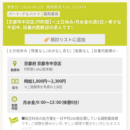
【勤務実態について】
更新日：
2026/06/25
薬剤師求人ID：
375474
■残業時間は月平均7時間程度と業界内でも少なめで、プライベ
ートの時間を大切にできる環境です
パート・アルバイト
調剤薬局
■音声入力システムによる薬歴作成を導入しており、業務効率化
【京都市中京区/円町駅】＜土日休み/月水金の週3日＞希少な
によって残業時間の削減を実現しています
午前中、扶養内勤歓迎の求人です！
■リフレッシュ休暇や有給休暇の取得も推奨されており、ワーク
ライフバランスを重視する方に最適です
検討リストに追加
【想定される業務内容】
■調剤業務や服薬指導を中心に担当し、監査業務や薬歴管理など
土日祝休み
残業なし(ほぼなし含む)
転勤なし
扶養内勤務OK
大手
薬剤師としての基本業務全般を行います
■店舗内でのOTC医薬品の販売や相談業務も全体の1割程度あ
京都府 京都市中京区
り、セルフメディケーションにも関われます
円町駅 (JR山陰本線)
勤務地
■品出しなどの業務はほとんどなく、薬剤師としての専門性を活
かした業務に専念できる環境です
時給1,800円～2,300円
【こんな方にオススメ】
※ご経験等を考慮の上決定
給与
■OTC医薬品のノルマは設定されていないため、患者様に本当に
必要な商品を提案することに集中できます
月水金/9：00～13：00（休憩0分）
■調剤業務だけでなくOTC医薬品の知識も身につけ、薬剤師とし
勤務
ての幅を広げたい方におすすめです
時間
■ワークライフバランスを重視しつつ、安定した給与と充実した
福利厚生の中で長く働きたい方に適しています
■総合科目の処方箋を一日平均160枚応需している調剤薬局様
です。ご経験を積みたい方、忙しい環境で働きたい方にもオスス
メです