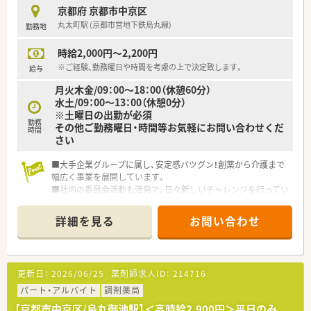
で、安心してご就業いただけます。
京都府 京都市中京区
■有給休暇も取得(6ヶ月以上勤務)可能です。他にも様々な休暇
丸太町駅 (京都市営地下鉄烏丸線)
勤務地
制度がございます◎
■派遣就業のため基本的に残業はありません。発生した場合も1
時給2,000円～2,200円
分単位で残業代をお支払いします！
※ご経験、勤務曜日や時間を考慮の上で決定致します。
給与
月火木金/09：00～18：00（休憩60分）
水土/09：00～13：00（休憩0分）
※土曜日の出勤が必須
勤務
その他ご勤務曜日・時間等お気軽にお問い合わせくだ
時間
さい
■大手企業グループに属し、安定感バツグン！創薬から介護まで
幅広く事業を展開しています。
■社内の委員会活動も活発で、日々新しいチャレンジを行ってい
る企業さまです！
■各種研修会をはじめ、調剤実務研修や外部研修など各種研修が
詳細を見る
お問い合わせ
充実！
更新日：
2026/06/25
薬剤師求人ID：
214716
パート・アルバイト
調剤薬局
【京都市中京区/烏丸御池駅】＜高時給2,900円＞平日のみ