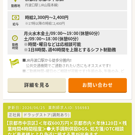
・年間休日120日、残業時間は月平均4時間程度、リフレッシュ休
丹波口駅 (JR山陰本線)
勤務地
暇制度など日々のライフワークバランスを大切にできる環境が
整っています
時給2,300円～2,400円
＼最後に一言／
※17時以降の時給：2,400円
給与
基本的にご経験者の方を募集する企業様ですが、こちらの店舗は
月火水木金土/09：00～19：00（休憩60分）
オープン間もないため未経験でもご応募いただけます！希少なチ
土/09：00～18：00（休憩60分）
ャンスをお見逃しなく！
※時間・曜日などは応相談可能
勤務
時間
※1日8時間、週40時間を上限とするシフト制勤務
■JR丹波口駅から徒歩分圏内！
公共交通機関でご通勤されたい方にもオススメです！
■ご勤務時間・曜日のご相談が可能です！午前のみ、午後のみ、ど
ちらでも歓迎しておりますので、お気軽にお問い合わせください
■京都市内では希少な時給2,300円！17時以降は加給がございま
詳細を見る
お問い合わせ
す◎
更新日：
2026/06/25
薬剤師求人ID：
556983
正社員
ドラッグストア(調剤あり)
【京都市中京区】＜年収600万円×京都市内×年休120日×残
業時間4時間程度＞●大手調剤併設DGS、処方箋/OTC相談
など患者様とより身近に接する事が出来ます