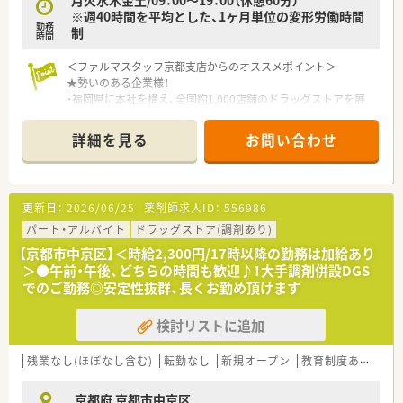
※週40時間を平均とした、1ヶ月単位の変形労働時間
勤務
制
時間
＜ファルマスタッフ京都支店からのオススメポイント＞
★勢いのある企業様！
・福岡県に本社を構え、全国約1,000店舗のドラッグストアを展
開している大手ドラッグストアチェーン様です
・2004年から2022年までで店舗数は8倍、2016年から2020年ま
詳細を見る
お問い合わせ
でで社員数は＋1,300人！
今後の出店予定も複数あり、勢いがございます！
⇒店舗の拡大に伴いマネジャー等のポジション拡大が見込まれ
るため、昇格のチャンスも多くございます
更新日：
2026/06/25
薬剤師求人ID：
556986
★併設ドラッグストア様ならでは！
パート・アルバイト
ドラッグストア(調剤あり)
・調剤併設ドラッグストア様ですので幅広い年代の方がいらっし
【京都市中京区】＜時給2,300円/17時以降の勤務は加給あり
ゃり、地域に身近な薬剤師様、としてご活躍頂けます！
＞●午前・午後、どちらの時間も歓迎♪！大手調剤併設DGS
『病院に行くほどではないけど、、』という方もいらっしゃり、未
でのご勤務◎安定性抜群、長くお勤め頂けます
病への取り組みにも積極的に携われる環境です
・会社自体、処方相談やOTC相談などしっかりとファンを増やし
検討リストに追加
ていく方針のため、患者様としっかり向き合った対応が可能です
・面対応で門前の医院様・病院様の開局に左右されないため残業
時間は全社平均4時間程度と少なめ！
残業なし(ほぼなし含む)
転勤なし
新規オープン
教育制度あり
シ
★働きやすい環境！
京都府 京都市中京区