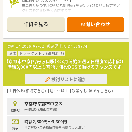
【店舗情報と応需状況について】
■最寄り駅の地下鉄「烏丸御池駅」から徒歩3分という抜群のア
クセスを誇る駅チカの店舗です
■主に門前の内科クリニックから、1日あたり40枚から50枚の処
方箋を応需しています
詳細を見る
お問い合わせ
■薬剤師は常勤2名とパート2名が在籍し、事務スタッフ2名と協
力しながら業務にあたります
【募集背景と求める人物像について】
更新日：
2026/07/02
薬剤師求人ID：
558774
■今後の店舗体制の強化を見据えており、地域医療に貢献してく
ださる方の増員募集となります
派遣
ドラッグストア(調剤あり)
■新しい知識やスキルを積極的に学ぶ意欲があり、ご自身の成長
【京都市中京区/丹波口駅】≪8月開始≫週３日程度で応相談！
のために努力できる方を歓迎します
時給3,000円以上も可能♪併設DGSで働けるチャンスです
■スタッフ同士で協力しながら業務を進めるため、チームワーク
を大切にできる協調性のある方を求めています
検討リストに追加
【こんな方が活躍中】
■産休・育休や時短勤務制度を有効に活用し、家庭とキャリアを
土日休み(相談可含む)
週32h以上
残業なし(ほぼなし含む)
転勤なし
両立させている方が多数活躍中です
■手厚い教育制度のもとで一から着実に学び、薬剤師として成長
京都府 京都市中京区
している未経験スタートの方もいます
丹波口駅 (JR山陰本線)
勤務地
■充実した研修制度や明確な評価制度を活用し、管理薬剤師など
へキャリアアップを実現している方がいます
時給2,800円～3,300円
【こんな方にオススメ】
※ご経験・ご勤務条件等を考慮のうえ決定
給与