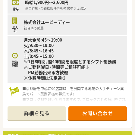
時給1,900円～2,600円
※ご経験・ご勤務条件等を考慮のうえ決定
給与
株式会社ユーピーディー
法人
初音ゆう薬局
名
月水金/8:45～19:00
火/9:30～19:00
木/8:45〜16:45
土/8:45～15:00
※1日8時間、週40時間を限度とするシフト制勤務
勤務
時間
※ご勤務曜日・時間等ご相談可能♪
PM勤務出来る方歓迎
※休憩時間は法定通り
■京都府を中心に90店舗以上を展開する地場の大手チェーン薬
局でパート薬剤師様の募集です！
■ブロック制を敷いておりますので、ブロックごとの採用をされ
ています。
そのため急なお休みがあってもブロック内で調整する文化が
詳細を見る
お問い合わせ
整っており、急なお休みでも安心の体制です◎
『お互い様』の精神を皆様がもってらっしゃるため働きやすい
環境です
■時間帯により加給あり！土曜日は2,300円、18時以降入れる場