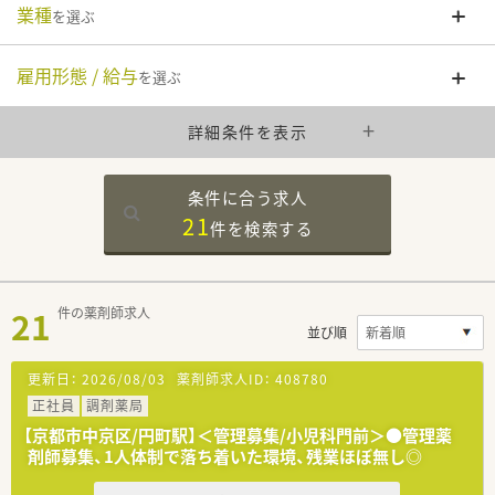
業種
を選ぶ
雇用形態 / 給与
を選ぶ
詳細条件を表示
条件に合う求人
21
件を
検索する
21
件の薬剤師求人
並び順
更新日：
2026/08/03
薬剤師求人ID：
408780
正社員
調剤薬局
【京都市中京区/円町駅】＜管理募集/小児科門前＞●管理薬
剤師募集、1人体制で落ち着いた環境、残業ほぼ無し◎