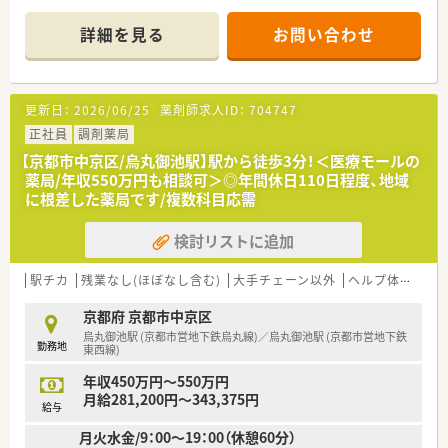
詳細を見る
お問い合わせ
更新日：
2026/06/25
薬剤師求人ID：
704747
正社員
調剤薬局
【京都市中京区/烏丸御池駅】駅から徒歩3分！＜医療モールの
薬局/年収550万円も相談可＞◎年間休日110日程度、地域
に根差した薬局です/複数科目応需
検討リストに追加
駅チカ
残業なし(ほぼなし含む)
大手チェーン以外
ヘルプ体制充実
京都府 京都市中京区
烏丸御池駅 (京都市営地下鉄烏丸線)／烏丸御池駅 (京都市営地下鉄
勤務地
東西線)
年収450万円～550万円
月給281,200円～343,375円
給与
月火水金/9：00～19：00（休憩60分）