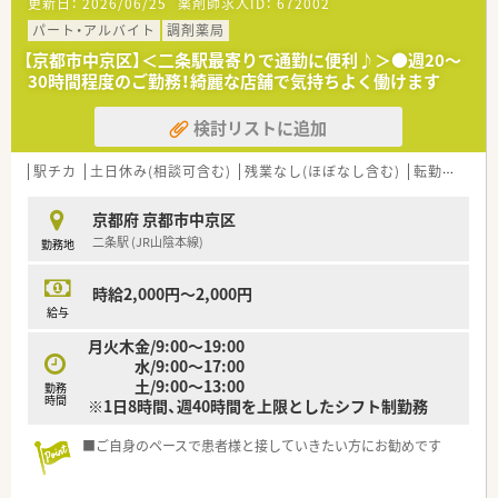
更新日：
2026/06/25
薬剤師求人ID：
672002
合は18時以降2,600円！
京都府内でも高額の水準です◎
パート・アルバイト
調剤薬局
■ゆくゆく正社員をお考えの方にもピッタリの環境！
【京都市中京区】＜二条駅最寄りで通勤に便利♪＞●週20～
パートから正社員へのキャリアチェンジもご相談が可能です！
30時間程度のご勤務！綺麗な店舗で気持ちよく働けます
一つの先で長くお勤めされたい方も必見です
検討リストに追加
駅チカ
土日休み(相談可含む)
残業なし(ほぼなし含む)
転勤なし
京都府 京都市中京区
二条駅 (JR山陰本線)
勤務地
時給2,000円～2,000円
給与
月火木金/9:00～19:00
水/9:00～17:00
土/9:00～13:00
勤務
時間
※1日8時間、週40時間を上限としたシフト制勤務
■ご自身のペースで患者様と接していきたい方にお勧めです