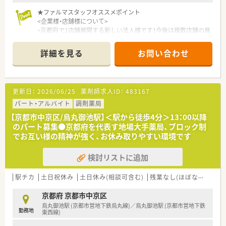
★ファルマスタッフオススメポイント
<企業様・店舗様について>
・京都府で1店舗展開する新しい法人様です！今後は複数店舗の展
開を考えております
急なお休みなども関連の薬局様から応援があり、体制が整って
詳細を見る
お問い合わせ
いる薬局です
・代表が現場に入っており、従業員のことを優先に考えており、働
きやすい職場です
・内科の処方箋をメインに呼吸器科、循環器科、小児科、皮膚科、
更新日：
2026/06/25
薬剤師求人ID：
483167
アレルギー科の処方箋を応需しています
・施設在宅の対応もありスキルアップをお考えの方にもオススメ
パート・アルバイト
調剤薬局
です
【京都市中京区/烏丸御池駅】＜駅から徒歩4分＞13：00以降
のパート募集●京都府を代表す地場大手薬局、ブロック制
でお互い様の精神が強く、お休み取りやすい環境です
検討リストに追加
駅チカ
土日祝休み
土日休み(相談可含む)
残業なし(ほぼなし含む)
京都府 京都市中京区
烏丸御池駅 (京都市営地下鉄烏丸線)／烏丸御池駅 (京都市営地下鉄
勤務地
東西線)