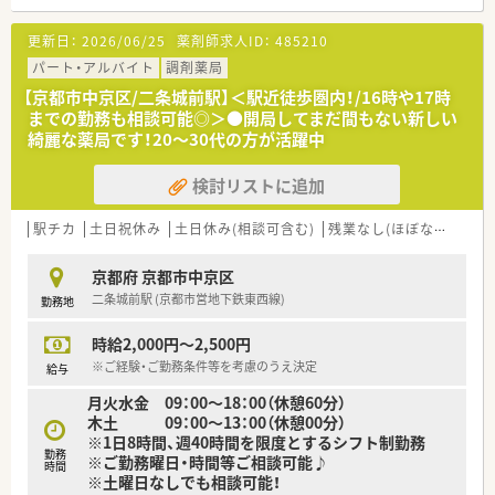
落ち着いた業務量で働きたい方にオススメです
・処方相談やOTC相談などしっかりとファンを増やしていく方針
更新日：
2026/06/25
薬剤師求人ID：
485210
を取っている為、患者様としっかり向き合った対応を心掛けてお
ります
パート・アルバイト
調剤薬局
・経営層との距離が近いため、自分の意見が反映されやすく非常
【京都市中京区/二条城前駅】＜駅近徒歩圏内！/16時や17時
に風通しの良い社風です
までの勤務も相談可能◎＞●開局してまだ間もない新しい
綺麗な薬局です！20～30代の方が活躍中
★選べるコース選択
・全国転勤コース、地域限定コース、転勤無コースからお選び頂け
検討リストに追加
ます！
全国転勤コースでは高年収が見込めますので気になる方はお
気軽にお問い合わせください
駅チカ
土日祝休み
土日休み(相談可含む)
残業なし(ほぼなし含む)
★長く勤められる環境◎
京都府 京都市中京区
・年間休日120日、残業時間月平均4時間程度、産休育休取得率
二条城前駅 (京都市営地下鉄東西線)
勤務地
100%&復帰率100%！長くお勤めされたい方必見です
時給2,000円～2,500円
※ご経験・ご勤務条件等を考慮のうえ決定
給与
月火水金 09：00～18：00（休憩60分）
木土 09：00～13：00（休憩00分）
※1日8時間、週40時間を限度とするシフト制勤務
勤務
※ご勤務曜日・時間等ご相談可能♪
時間
※土曜日なしでも相談可能！