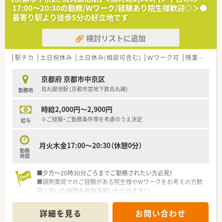
17:00～20:30の勤務/Wワーク/経験あり院生様歓迎◎＞●
最寄り駅より徒歩5分の好立地です
検討リストに追加
駅チカ
土日祝休み
土日休み(相談可含む)
Ｗワーク可
残業なし(ほぼなし含む)
京都府 京都市中京区
烏丸御池駅 (京都市営地下鉄烏丸線)
勤務地
時給2,000円～2,900円
※ご経験・ご勤務条件等を考慮のうえ決定
給与
月火木金17:00～20:30（休憩0分）
勤務
時間
■夕方～20時30分ごろまでご勤務されたい方必見！
■調剤薬局でのご経験がある院生様やWワークをお考えの方歓
迎♪空いた時間を有効活用いただけます◎
詳細を見る
お問い合わせ