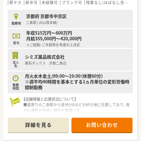
駅チカ
新卒可
未経験可
ブランク可
残業なし(ほぼなし含む)
転
京都府 京都市中京区
二条駅 (JR山陰本線)
勤務地
年収515万円～600万円
月給355,000円～420,000円
給与
※ご経験・ご年齢等を考慮の上決定
シミズ薬品株式会社
法人
薬局ダックス 京都二条店
名
月火水木金土/09:00～19:00（休憩60分）
※週平均40時間を基本とする1ヵ月単位の変形労働時
勤務
間制勤務
時間
【店舗情報と応需状況について】
■最寄りの二条駅から徒歩5分ほどの好立地に位置しており、毎
日の通勤が非常に便利な環境です
■処方箋は内科や呼吸器科など多科目を面対応で応需しており、
1日30枚から40枚程度を受け付けています
詳細を見る
お問い合わせ
■薬剤師は常時2名体制で事務員も複数名在籍しているため、協
力しながら業務を進めることができます