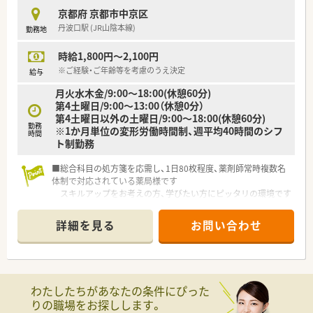
十分な休息を取りながら無理なく働けます。
京都府 京都市中京区
■毎年7月に年1回の昇給機会が設けられているほか、年2回の賞
丹波口駅 (JR山陰本線)
勤務地
与支給もあり安定した収入確保が可能です。
時給1,800円～2,100円
【こんな取り組みをしています】
■地域の皆様から選ばれるかかりつけ薬局を目指し、患者様お一
※ご経験・ご年齢等を考慮のうえ決定
給与
人おひとりに寄り添った親身な対応を行っています。
月火水木金/9:00～18:00(休憩60分)
■今後の高齢化社会を見据えて、施設への在宅医療サービスにも
第4土曜日/9:00～13:00（休憩0分）
積極的に力を入れていくための準備を進めています。
第4土曜日以外の土曜日/9:00～18:00(休憩60分)
■薬剤師会への加入や社内での勉強会開催を通じて、スタッフ全
勤務
※1か月単位の変形労働時間制、週平均40時間のシフ
体の医療知識やスキルの向上に日々努めています。
時間
ト制勤務
■総合科目の処方箋を応需し、1日80枚程度、薬剤師常時複数名
体制で対応されている薬局様です
スキルアップをお考えの方、学びたい方にピッタリの環境です
■ゆくゆく正社員での勤務を希望している方にもオススメ！
有給休暇取得率は70%以上、年間休日120日以上、住宅手当も
詳細を見る
お問い合わせ
あり長くお勤めされたい方にピッタリの環境です
わたしたちがあなたの条件にぴった
りの職場をお探しします。