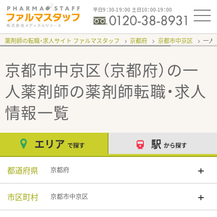
平日9：30-19：00 土日10：00-19：00
薬剤師の転職・求人サイト ファルマスタッフ
京都府
京都市中京区
一人
京都市中京区（京都府）の一
人薬剤師
の薬剤師転職・求人
情報一覧
エリア
駅
で探す
から探す
都道府県
京都府
市区町村
京都市中京区