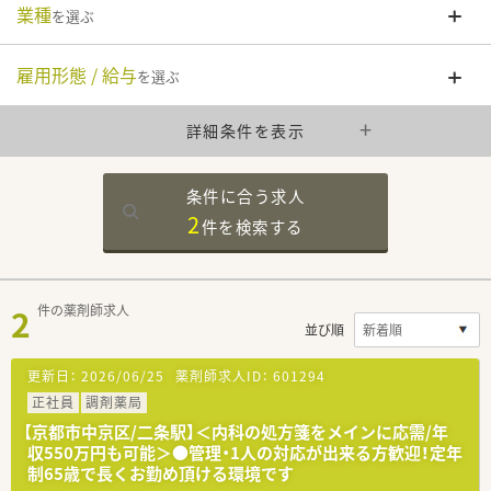
業種
を選ぶ
雇用形態 / 給与
を選ぶ
詳細条件を表示
条件に合う求人
2
件を
検索する
2
件の薬剤師求人
並び順
更新日：
2026/06/25
薬剤師求人ID：
601294
正社員
調剤薬局
【京都市中京区/二条駅】＜内科の処方箋をメインに応需/年
収550万円も可能＞●管理・1人の対応が出来る方歓迎！定年
制65歳で長くお勤め頂ける環境です