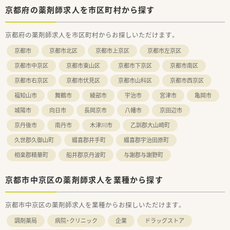
■まずは新店舗の管理薬剤師として、店舗運営の基盤を築く重要
京都府の薬剤師求人を市区町村から探す
な役割を担っていただきます
■将来的には複数店舗を統括するエリアマネージャーへのキャ
京都府の薬剤師求人を市区町村からお探しいただけます。
リアアップの道も開かれています
■経営ノウハウを学び、独自の独立開業支援制度を利用して自分
京都市
京都市北区
京都市上京区
京都市左京区
の薬局を持つ夢も叶えられます
京都市中京区
京都市東山区
京都市下京区
京都市南区
京都市右京区
京都市伏見区
京都市山科区
京都市西京区
福知山市
舞鶴市
綾部市
宇治市
宮津市
亀岡市
城陽市
向日市
長岡京市
八幡市
京田辺市
京丹後市
南丹市
木津川市
乙訓郡大山崎町
久世郡久御山町
綴喜郡井手町
綴喜郡宇治田原町
相楽郡精華町
船井郡京丹波町
与謝郡与謝野町
京都市中京区の薬剤師求人を業種から探す
京都市中京区の薬剤師求人を業種からお探しいただけます。
調剤薬局
病院・クリニック
企業
ドラッグストア