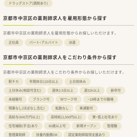
ドラッグストア(調剤あり)
京都市中京区の薬剤師求人を雇用形態から探す
京都市中京区の薬剤師求人を雇用形態からお探しいただけます。
正社員
パート・アルバイト
派遣
京都市中京区の薬剤師求人をこだわり条件から探す
京都市中京区の薬剤師求人をこだわり条件からお探しいただけます。
駅チカ
年間休日120日以上
土日祝休み
土日休み(相談可含む)
週休2.5日以上
週32h以上
新卒可
未経験可
ブランク可
Ｗワーク可
~18時までの職場
残業なし(ほぼなし含む)
転勤なし
車通勤可
高給与(600万円以上)
高時給(2,500円以上)
寮・借上社宅あり
住宅補助(手当)あり
60歳以上可
新規オープン
管理職
管理薬剤師
扶養内勤務OK
認定薬剤師取得支援あり