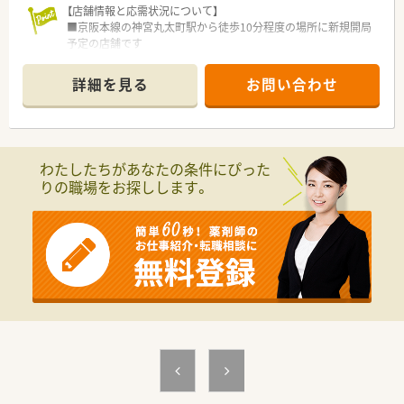
【店舗情報と応需状況について】
■京阪本線の神宮丸太町駅から徒歩10分程度の場所に新規開局
予定の店舗です
■近隣の耳鼻科クリニックからの処方箋をメインに、1日60枚か
ら70枚程度を応需する見込みです
詳細を見る
お問い合わせ
■薬剤師2名と事務員数名という人員体制で、協力しながら業務
を進めていく環境です
【募集背景と求める人物像について】
■2025年9月の新規オープンに伴い、オープニングスタッフとし
わたしたちがあなたの条件にぴった
て管理薬剤師を募集します
りの職場をお探しします。
■もう1名の薬剤師が若手のため、経験豊富で指導的な役割を担
っていただける方を求めています
■地域医療への貢献に意欲があり、主体的に店舗運営に携わって
いただける方を歓迎します
【想定される業務内容】
■管理薬剤師として調剤、監査、服薬指導といった一連の薬剤師
業務全般をお任せします
■地域住民の健康をサポートするため、OTC医薬品の販売にも積
極的に関わっていただきます
■将来的には個人宅や介護施設への在宅業務も担っていただく
ことを期待しています
【想定されるキャリアイメージ】