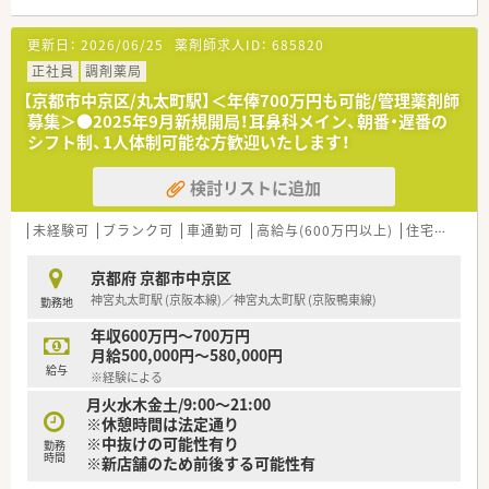
【募集背景と求める人物像について】
更新日：
2026/06/25
薬剤師求人ID：
685820
■今後の在宅医療ニーズ拡大を見据えた増員募集で、地域医療に
深く貢献したい方を歓迎いたします。
正社員
調剤薬局
■これまでのご経験を活かして在宅の専門性を高めたい方や、新
【京都市中京区/丸太町駅】＜年俸700万円も可能/管理薬剤師
たに在宅スキルを習得したい方。
募集＞●2025年9月新規開局！耳鼻科メイン、朝番・遅番の
■将来的には一人で業務を完結できるスキルを身につけ、管理薬
シフト制、1人体制可能な方歓迎いたします！
剤師を目指す意欲のある方。
検討リストに追加
【法人特徴について】
■兵庫県に本社を置き全国に280店舗以上を展開する、創業以来
無借金経営を続ける安定企業です。
未経験可
ブランク可
車通勤可
高給与(600万円以上)
住宅補助(手当)あり
■社員のアイデアや挑戦を後押しする文化があり、新店のデザイ
ンに関わるなど自由度の高さが魅力です。
京都府 京都市中京区
■薬剤師の独立開業を支援する独自の制度を完備しており、多く
神宮丸太町駅 (京阪本線)／神宮丸太町駅 (京阪鴨東線)
勤務地
の薬剤師が夢を実現しています。
年収600万円～700万円
【求人情報について】
月給500,000円～580,000円
■ご経験やスキルを十分に考慮し、年俸制で500万円から600万
給与
※経験による
円以上も目指せる求人です。
月火水木金土/9:00～21:00
■休日は日曜祝日と他シフトによる週休2日制で、年間休日は
※休憩時間は法定通り
120日程度を確保しております。
※中抜けの可能性有り
■定年は65歳、再雇用制度は70歳まであり、腰を据えて長く正社
勤務
時間
※新店舗のため前後する可能性有
員として働きたい方に最適です。