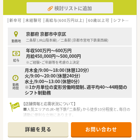
検討リストに追加
新卒可
未経験可
高給与(600万円以上)
60歳以上可
シフト制
大
京都府 京都市中京区
二条駅 (JR山陰本線)／二条駅 (京都市営地下鉄東西線)
勤務地
年収500万円～600万円
月給450,000円～500,000円
給与
※ご経験・ご年齢等を考慮の上決定
月木金/9:00〜18:00（休憩120分）
火/9:00〜20:00（休憩240分）
水土/9:00〜13:00（休憩0分）
勤務
※1か月単位の変形労働時間制、週平均40～44時間の
時間
シフト制勤務
【店舗情報と応需状況について】
■人気エリアのJR・地下鉄「二条駅」から徒歩10分程度と、毎日の
通勤に便利な立地にあります。
■内科や消化器科、漢方内科の外来処方箋は1日20～30枚で、落
ち着いて患者様と向き合えます。
詳細を見る
お問い合わせ
■個人在宅に注力しており、終末期医療を含む70～80件の案件
に携わり専門性を高められます。