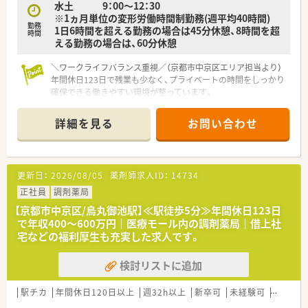
水土 9：00～12：30
※1ヵ月単位の変形労働時間制勤務(週平均40時間)
勤務
1日6時間を超える勤務の場合は45分休憩、8時間を超
時間
える勤務の場合は、60分休憩
＼ワークライフバランス重視／（京都市中京区エリア担当より）
年間休日123日で残業も少なく、プライベートの時間をしっかり
確保できる働きやすい環境が整っています。
＊------------------------------------------＊
詳細を見る
お問い合わせ
【店舗情報と応需状況について】
■椥辻駅から徒歩15分の立地にあり、毎日の通勤もしやすく落
ち着いた環境の中で快適に働くことができます。
■内科や整形外科や眼科を中心に1日約70から80枚の処方箋に
更新日：
2026/08/05
薬剤師求人ID：
14734
応需し、居宅の在宅業務にも対応しています。
■常勤薬剤師1名とパート1名に事務スタッフ1名が在籍し、スタ
正社員
調剤薬局
ッフ同士が協力し合いながら働ける体制です。
【京都市中京区/烏丸御池駅】≪駅徒歩5分≫年間休日123日
で年収400〜600万円｜医療モール内の調剤薬局｜借上社
【法人特徴について】
宅などの福利厚生も充実した求人です。
■全国に約400店舗を展開しており、医療モール開発のパイオニ
アとして着実に店舗数を伸ばしている企業です。
検討リストに追加
■社長も薬剤師出身であり育休取得の経験もあるため、女性が長
く働き続けられる環境づくりに力を入れています。
■営業利益率が10パーセントを超えており、報酬改定の影響を
駅チカ
年間休日120日以上
週32h以上
新卒可
未経験可
ブラン
受けにくく安定して長期勤務が可能な経営基盤です。