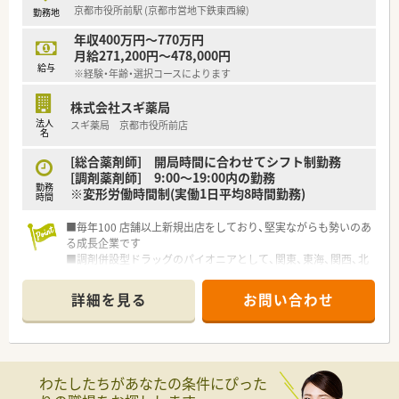
京都市役所前駅 (京都市営地下鉄東西線)
勤務地
年収400万円～770万円
月給271,200円～478,000円
給与
※経験・年齢・選択コースによります
株式会社スギ薬局
法人
スギ薬局 京都市役所前店
名
[総合薬剤師] 開局時間に合わせてシフト制勤務
[調剤薬剤師] 9:00～19:00内の勤務
勤務
※変形労働時間制(実働1日平均8時間勤務)
時間
■毎年100 店舗以上新規出店をしており、堅実ながらも勢いのあ
る成長企業です
■調剤併設型ドラッグのパイオニアとして、関東、東海、関西、北
陸・信州を中心に約1,700店舗以上を展開しています
■研修制度は様々なプランがあり、集合研修だけでなく任意で受
詳細を見る
お問い合わせ
講可能な研修も幅広く用意されています
■店舗で活躍する従業員、社外で活躍する従業員、将来経営幹部
となる従業員など、薬剤師として様々な活躍ができるフィールド
を用意されています
■総合薬剤師・調剤薬剤師（土日休み・19時までの勤務）どちらか
わたしたちがあなたの条件にぴった
の働き方を選択できます