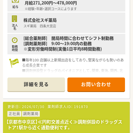
月給271,200円～478,000円
給与
※経験・年齢・選択コースによります
株式会社スギ薬局
法人
スギ薬局 四条大宮店
名
[総合薬剤師] 開局時間に合わせてシフト制勤務
[調剤薬剤師] 9:00～19:00内の勤務
勤務
※変形労働時間制(実働1日平均8時間勤務)
時間
■毎年100 店舗以上新規出店をしており、堅実ながらも勢いのあ
る成長企業です
■調剤併設型ドラッグのパイオニアとして、関東、東海、関西、北
陸・信州を中心に約1,700店舗以上を展開しています
■研修制度は様々なプランがあり、集合研修だけでなく任意で受
詳細を見る
お問い合わせ
講可能な研修も幅広く用意されています
■店舗で活躍する従業員、社外で活躍する従業員、将来経営幹部
となる従業員など、薬剤師として様々な活躍ができるフィールド
を用意されています
更新日：
2026/07/30
薬剤師求人ID：
191870
■総合薬剤師・調剤薬剤師（土日休み・19時までの勤務）どちらか
の働き方を選択できます
正社員
調剤薬局
■調剤併設型だけでなく「医療モール・クリニック併設店舗」「敷
【京都市中京区】≪円町交差点近く≫調剤併設のドラッグス
地内薬局」「訪問調剤特化型店舗」など様々な店舗を運営してい
トア！駅から近く通勤便利です。
ます