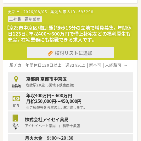
対策にも注力されています！
更新日：
2026/08/05
薬剤師求人ID：
695298
正社員
調剤薬局
【京都市中京区/椥辻駅】徒歩15分の立地で増員募集。年間休
日123日、年収400〜600万円で借上社宅などの福利厚生も
充実。在宅業務にも挑戦できる求人です。
検討リストに追加
駅チカ
年間休日120日以上
週32h以上
新卒可
未経験可
ブラン
京都府 京都市中京区
椥辻駅 (京都市営地下鉄東西線)
勤務地
年収400万円～600万円
月給250,000円～450,000円
給与
※ご経験等を考慮の上、決定致します。
株式会社アイセイ薬局
法人
アイセイハート薬局 山科新十条店
名
月火木金 9：00～20：30