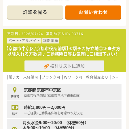
きたい方にもオススメです！
■業務内容は、主に入院患者さんの調剤、薬剤管理指導業務、DI
詳細を見る
お問い合わせ
業務、各種委員会への参加等です。
また、関連施設の介護老人保健施設にも同様の業務をおこなって
おります。
■調剤業務についてはミスを防ぐためにダブルチェックを徹底
更新日：
2026/07/24
薬剤師求人ID：
93716
しています。
パート・アルバイト
調剤薬局
【京都市中京区/京都市役所前駅】≪駅チカ好立地◎≫●夕方
以降入れる方歓迎♪ご勤務曜日等お気軽にご相談下さい！
検討リストに追加
駅チカ
未経験可
ブランク可
Ｗワーク可
教育制度あり
シフト制
京都府 京都市中京区
京都市役所前駅 (京都市営地下鉄東西線)
勤務地
時給1,800円～2,000円
※ご経験・ご勤務条件等を考慮のうえ決定
給与
月火水金9:00～20:00 （休憩60分）
木9:00～19:00 （休憩60分）