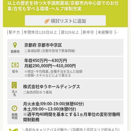
以上の歴史を持つ大手調剤薬局/京都市内中心部でのお仕
■1分単位で残業代が全額支給される仕組みが整っており、働い
事/在宅も学べる環境・ヘルプ体制充実
た分だけしっかりと評価される透明性の高い労働環境が魅力で
す
検討リストに追加
■産休や育休からの復帰実績は93パーセントと非常に高く、時
短勤務制度も利用できるため子育て中の方も安心して働けます
駅チカ
年間休日120日以上
週32h以上
新卒可
未経験可
ブラン
【想定される業務内容】
■調剤業務や服薬指導、監査といった基本的な薬局業務に加え、
京都府 京都市中京区
最新の過誤防止システムを用いた安全な調剤の実践をお願いし
二条城前駅 (京都市営地下鉄東西線)
勤務地
ます
■電子薬歴システムの操作や、電話やLINEを活用した服薬フォ
年収450万円～630万円
ローアップ業務など、患者様に寄り添うきめ細かな対応を重視し
月給290,000円～410,000円
ます
給与
※想定・平均残業、各種手当を含んだ総額
■複数の医療機関からの処方箋を応需しているため、幅広い診療
※経験・スキルなどにより異なる
科目の知識を学びながら薬剤師としてのスキルを磨くことが可
能です
株式会社ゆうホールディングス
法人
二条西洞院ゆう薬局
【職場環境と雰囲気】
名
■新入社員の約8割が雰囲気の良さを入社理由に挙げており、風
月火水金/09:00-19:00(休憩60分)
通しが良くベテランから若手までお互いに相談しやすい職場環
木土/09:00～13:00(休憩0分)
境です
※週平均40時間を基本とする1ヵ月単位の変形労働時
勤務
■薬剤師の平均年齢は37歳と経験豊富な社員が多く在籍してい
時間
間制勤務
るため、実務上の悩みも共有しやすく周囲のフォロー体制も万全
です
＼多彩なキャリアパスが魅力／（京都市上京区エリア担当より）