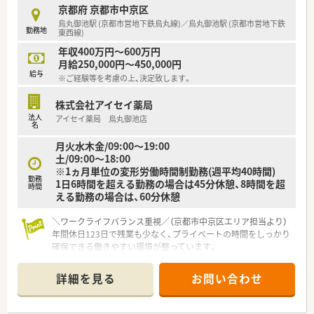
京都府 京都市中京区
【こんな方にオススメ】
烏丸御池駅 (京都市営地下鉄烏丸線)／烏丸御池駅 (京都市営地下鉄
勤務地
■ワークライフバランスを重視し残業が少なく年間休日が多い
東西線)
職場で、プライベートの時間を大切にしたい方に最適です。
年収400万円～600万円
■将来的に店長やエリアマネージャーなどへのキャリアアップ
月給250,000円～450,000円
を目指し、幅広い業務経験を積んで大きく成長したい方です。
給与
※ご経験等を考慮の上、決定致します。
■在宅医療や漢方などの専門分野を極めるための手厚い教育制
度を利用し、薬剤師としてのスキルを高めたい方にお勧めです。
株式会社アイセイ薬局
法人
アイセイ薬局 烏丸御池店
名
月火水木金/09:00～19:00
土/09:00～18:00
※1ヵ月単位の変形労働時間制勤務(週平均40時間)
勤務
1日6時間を超える勤務の場合は45分休憩、8時間を超
時間
える勤務の場合は、60分休憩
＼ワークライフバランス重視／（京都市中京区エリア担当より）
年間休日123日で残業も少なく、プライベートの時間をしっかり
確保できる働きやすい環境が整っています。
＊------------------------------------------＊
詳細を見る
お問い合わせ
【店舗情報と応需状況について】
■烏丸御池駅から徒歩で5分ほどの場所に位置しており、通勤の
利便性が非常に高く、日々の通いやすさが大きな魅力の薬局で