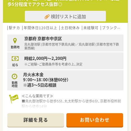
歩5分程度でアクセス抜群◎
【募集背景と求める人物像について】
■新たな戦力としてご活躍いただける方を求めています。
検討リストに追加
■患者さま一人ひとりと丁寧に向き合い、薬剤師としての喜びと
責任を感じて仕事に取り組める方を歓迎します。
■調剤業務未経験の方や第二新卒の方も、教育プログラムがある
駅チカ
年間休日120日以上
土日祝休み
未経験可
ブランク可
残
ので安心してご応募いただけます。
京都府 京都市中京区
【職場環境と雰囲気】
烏丸御池駅 (京都市営地下鉄烏丸線)／烏丸御池駅 (京都市営地下鉄
勤務地
■一包化錠剤鑑査支援装置や全自動PTPシート払出装置などの
東西線)
機械化が進んでおり、効率的に業務を進めることができます。
時給2,000円～2,200円
■スタッフ同士のコミュニケーションが活発で、和気あいあいと
した明るい雰囲気の中で、協力し合いながら働ける環境です。
※ご経験・ご勤務条件等を考慮の上、決定
給与
■調剤事務スタッフも複数名採用されており、会社としてのバッ
月火水木金
クアップ体制が整っているため、薬剤師業務に専念できます。
9：00～18：00（休憩60分）
勤務
※週3～5日応相談
【法人特徴について】
時間
■兵庫県を中心に7店舗の調剤薬局を展開しており、京都府内に
はこちらの1店舗のみのため転居を伴う転勤はありません。
≪こんな薬局です≫
■薬局の経営だけでなく、企業間の提携や営業権の譲渡に関する
■烏丸御池駅から徒歩5分、丸太町駅から徒歩6分、京都市役所前
仲介、経営コンサルタントなど幅広い事業を展開しています。
駅から徒歩14分
■薬剤師には投薬業務や在宅業務に時間を掛けてほしいという
■斜め向かいにある整形外科クリニックをメインに近隣クリニ
思いから、店舗への最新調剤機器の導入を推進しております。
ックなどから複数の処方箋を応需しています
詳細を見る
お問い合わせ
■外来の他に在宅医療の対応も行っています
■空気清浄機の設置や消毒液・パーテーションの設置等で感染症