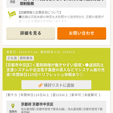
なみのルールを改定しました。
時間
間制勤務
■ネイルやピアスがワンポイントであれば着用可能で髪色にも
規定を設けていません。
【店舗情報と応需状況について】
■店舗は京阪本線の神宮丸太町駅から徒歩約8分、京都の風情が
感じられる閑静な住宅街にあります
■主に近隣のクリニックから心療内科と精神科の処方箋を応需
しており、1日の対応枚数は30～40枚です
詳細を見る
お問い合わせ
■地域の患者様が中心のため、一人ひとりと丁寧に向き合いなが
ら落ち着いて業務に取り組める環境です
【募集背景と求める人物像について】
更新日：
2026/07/24
薬剤師求人ID：
300679
■今回は、地域への医療提供体制をさらに強化するための、組織
力向上に伴増員補充での募集です
正社員
調剤薬局
■患者様やスタッフとのコミュニケーションを大切にし、チーム
【京都市中京区】＜薬剤師様が働きやすい環境＞●過誤防止
で協力し合える方を求めております
支援システムや全店電子薬歴の導入などでシステム面の充
■経験の浅い方やブランクのある方でも、充実した研修制度があ
実！年間休日123日×リフレッシュ休暇あり◎
るので安心して業務を開始できます
検討リストに追加
【求人情報について】
■これまでのご経験やスキルを正当に評価し、年収415万円から
最大600万円の範囲で優遇いたします
駅チカ
年間休日120日以上
週32h以上
新卒可
未経験可
ブラン
■賞与は年2回、合計で4.5ヶ月分の支給実績があり、ご自身の頑
張りが収入にしっかりと反映されます
京都府 京都市中京区
■月3万円の住宅手当や自己負担額を抑えられる借り上げ社宅制
烏丸御池駅 (京都市営地下鉄烏丸線)／烏丸御池駅 (京都市営地下鉄
勤務地
度など、手厚い福利厚生が魅力です
東西線)