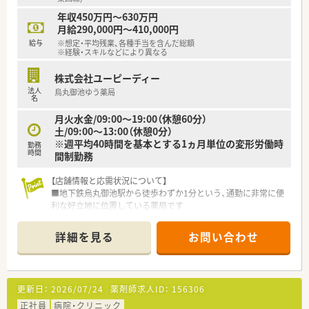
年収450万円～630万円
【勤務実態について】
月給290,000円～410,000円
■年間休日は123日以上を確保しており、完全週休2日制でオン
給与
※想定・平均残業、各種手当を含んだ総額
とオフのメリハリをつけられます
※経験・スキルなどにより異なる
■夏季休暇や年末年始休暇も完備しているため、プライベートな
時間も大切にしながら勤務が可能です
株式会社ユーピーディー
■勤務シフトは基本的に固定で組まれるため、先の予定も立てや
法人
烏丸御池ゆう薬局
すく、安定した生活リズムを保てます
名
月火水金/09:00～19:00（休憩60分）
土/09:00～13:00（休憩0分）
※週平均40時間を基本とする1ヵ月単位の変形労働時
勤務
時間
間制勤務
【店舗情報と応需状況について】
■地下鉄烏丸御池駅から徒歩わずか1分という、通勤に非常に便
利な好立地に位置している薬局です
■泌尿器科、心療内科、形成外科の処方箋を中心に、1日あたり40
枚から60枚程度を応需しています
詳細を見る
お問い合わせ
■薬剤師は常に3名体制を維持しており、事務スタッフも在籍し
ているため、協力しながら業務を進めています
【募集背景と求める人物像について】
更新日：
2026/07/24
薬剤師求人ID：
156306
■今後の更なるサービス拡充と、より質の高い医療提供体制を強
化していくための増員募集となります
正社員
病院・クリニック