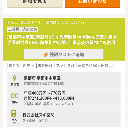
詳細を見る
お問い合わせ
講可能な研修も幅広く用意されています
■店舗で活躍する従業員、社外で活躍する従業員、将来経営幹部
となる従業員など、薬剤師として様々な活躍ができるフィールド
を用意されています
更新日：
2026/07/30
薬剤師求人ID：
170703
■総合薬剤師・調剤薬剤師（土日休み・19時までの勤務）どちらか
の働き方を選択できます
正社員
調剤薬局
■調剤併設型だけでなく「医療モール・クリニック併設店舗」「敷
【京都市中京区/河原町駅】≪教育制度/福利厚生充実≫●大
地内薬局」「訪問調剤特化型店舗」など様々な店舗を運営してい
手調剤併設DGS、繁華街中心地！仕事前後の買物にも便利
ます
■在宅医療にも積極的取り組んでおり「訪問調剤特化型店舗」を
検討リストに追加
50店舗以上、無菌調剤室は業界最多の51店舗設置しています
■「プラチナくるみん認定企業」「健康経営優良法人2023（大規模
法人部門）認定」等を取得し一人ひとりが働きやすい環境が整備
駅チカ
新卒可
未経験可
ブランク可
高給与(600万円以上)
寮・借
されています
■充実した研修制度、人事制度、評価制度、キャリア支援制度等
京都府 京都市中京区
があるのも特徴です
京都河原町駅 (阪急京都本線)
勤務地
年収400万円～770万円
月給271,200円～478,000円
給与
※経験・年齢・選択コースによります
株式会社スギ薬局
法人
スギ薬局 寺町店
名