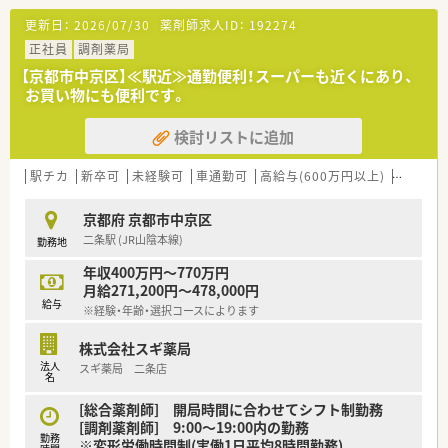
す。
更新日：
2026/07/30
薬剤師求人ID：
192274
■内科や小児科など複数の医療機関が入る医療モール型で、処方
箋は1日290枚と非常に多くの枚数を応需しています。
正社員
調剤薬局
■正社員12名を含む計15名の薬剤師が在籍しており、事務員も6
【京都市中京区】≪駅近≫通勤便利！スーパーも近くにあり、
名体制を整えることで、円滑な店舗運営を実現している環境で
お買い物にも便利です。
す。
検討リストに追加
【募集背景と求める人物像について】
■産休や育休の取得者が毎年多く発生しているため、組織体制を
強化し、将来の店長候補となり得る優秀な人材を急募していま
駅チカ
新卒可
未経験可
車通勤可
高給与(600万円以上)
認定薬
す。
■地域連携薬局の薬剤師として意欲的に業務へ取り組める方や、
京都府 京都市中京区
認定薬剤師の資格を保有しているキャリア志向の方を歓迎しま
二条駅 (JR山陰本線)
勤務地
す。
■特定の店舗固定ではなく、通勤圏内での異動やヘルプ対応に柔
年収400万円～770万円
軟な姿勢をお持ちの、協調性豊かな薬剤師を求めている状況で
月給271,200円～478,000円
す。
給与
※経験・年齢・選択コースによります
【求人情報について】
株式会社スギ薬局
■想定年収は400万円から600万円の幅で提示されており、ご経
法人
スギ薬局 二条店
験や前職の年収、面接での評価を十分に考慮の上で決定されま
名
す。
■入社時に店長候補として高く評価された場合には、特別調整手
[総合薬剤師] 開局時間に合わせてシフト制勤務
当として店長手当と同額の35,000円が支給される制度がありま
[調剤薬剤師] 9:00～19:00内の勤務
勤務
す。
※変形労働時間制(実働1日平均8時間勤務)