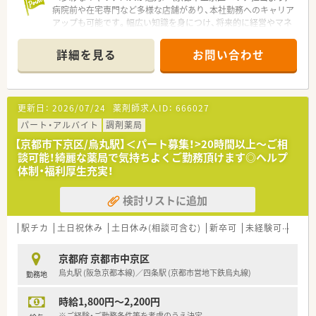
■全店舗に調剤過誤防止システムを導入するなど、ハード面での
病院前や在宅専門など多様な店舗があり、本社勤務へのキャリア
安全対策にも注力しているため安心して日々の業務に専念でき
アップも可能です。幅広い知識を身につけ、将来的に経営やマネ
ます
ジメントに携わりたい方に最適です。
＊------------------------------------------＊
詳細を見る
お問い合わせ
【店舗情報と応需状況について】
■京都市営地下鉄東西線の二条城前駅から徒歩5分とアクセス良
好な立地にある調剤薬局です。
■主に近隣のクリニックから内科と泌尿器科の処方箋を1日平均
更新日：
2026/07/24
薬剤師求人ID：
666027
15枚から20枚ほど応需しています。
■少人数体制の店舗ですが、近隣店舗との連携体制が整っており
パート・アルバイト
調剤薬局
安心して業務に取り組める環境です。
【京都市下京区/烏丸駅】＜パート募集！>20時間以上～ご相
談可能！綺麗な薬局で気持ちよくご勤務頂けます◎ヘルプ
【法人特徴について】
体制・福利厚生充実！
■京都府をメインに100店舗以上出店している、創業70年以上の
歴史を持つ大手調剤薬局チェーン様です。
検討リストに追加
■約9割の店舗で在宅訪問業務を実施しており、高度在宅医療や
ターミナルケアに必要な体制も整えています。
■店舗をドミナント展開しており、ブロック毎で応援など助け合
駅チカ
土日祝休み
土日休み(相談可含む)
新卒可
未経験可
ブラ
いながら対応できる文化が根付いています。
京都府 京都市中京区
【想定される業務内容】
烏丸駅 (阪急京都本線)／四条駅 (京都市営地下鉄烏丸線)
勤務地
■内科や泌尿器科の処方箋を中心とした調剤業務、監査業務、お
よび服薬指導などを幅広くご担当いただきます。
時給1,800円～2,200円
■患者様に寄り添うかかりつけ薬剤師としての業務や、地域のニ
ーズに応じたOTC医薬品の販売も行います。
※ご経験・ご勤務条件等を考慮のうえ決定