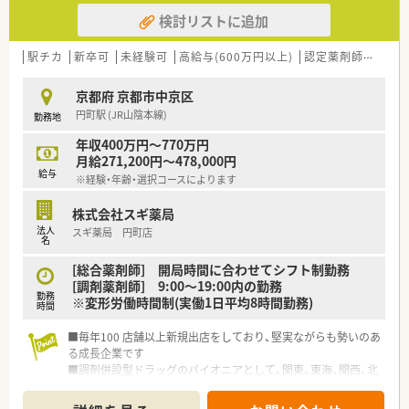
■在宅医療にも積極的取り組んでおり「訪問調剤特化型店舗」を
検討リストに追加
50店舗以上、無菌調剤室は業界最多の51店舗設置しています
■「プラチナくるみん認定企業」「健康経営優良法人2023（大規模
法人部門）認定」等を取得し一人ひとりが働きやすい環境が整備
駅チカ
新卒可
未経験可
高給与(600万円以上)
認定薬剤師取得支援あり
されています
■充実した研修制度、人事制度、評価制度、キャリア支援制度等
京都府 京都市中京区
があるのも特徴です
円町駅 (JR山陰本線)
勤務地
年収400万円～770万円
月給271,200円～478,000円
給与
※経験・年齢・選択コースによります
株式会社スギ薬局
法人
スギ薬局 円町店
名
[総合薬剤師] 開局時間に合わせてシフト制勤務
[調剤薬剤師] 9:00～19:00内の勤務
勤務
※変形労働時間制(実働1日平均8時間勤務)
時間
■毎年100 店舗以上新規出店をしており、堅実ながらも勢いのあ
る成長企業です
■調剤併設型ドラッグのパイオニアとして、関東、東海、関西、北
陸・信州を中心に約1,700店舗以上を展開しています
■研修制度は様々なプランがあり、集合研修だけでなく任意で受