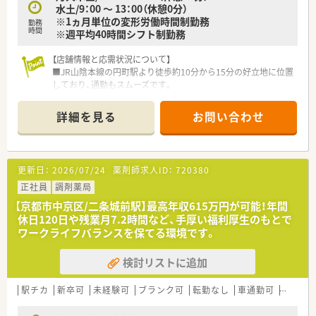
水土/9：00 ～ 13：00（休憩0分）
※1ヵ月単位の変形労働時間制勤務
勤務
時間
※週平均40時間シフト制勤務
【店舗情報と応需状況について】
■JR山陰本線の円町駅より徒歩約10分から15分の好立地に位置
しており、通勤もスムーズです。
■内科や小児科、放射線科の処方箋を1日約70枚ほど応需してお
り、地域医療に貢献できます。
詳細を見る
お問い合わせ
■薬剤師は常時2名体制で業務にあたっており、事務員も複数名
在籍している安心の環境です。
【法人特徴について】
更新日：
2026/07/24
薬剤師求人ID：
720380
■大阪府に本社を置き300店舗以上を展開する、調剤併設型ドラ
ッグストアの安定企業です。
正社員
調剤薬局
■調剤売上の比率が高く、調剤専門店や病院門前薬局の出店も積
【京都市中京区/二条城前駅】最高年収615万円が可能！年間
極的に進めている法人です。
休日120日や残業月7.2時間など、手厚い福利厚生のもとで
■医薬品だけでなく未病や美容、介護など幅広い分野で地域社会
ワークライフバランスを保てる環境です。
に貢献する姿勢を持っています。
検討リストに追加
【こんな方にオススメ】
■年間休日が多くお休みが取りやすいため、プライベートを大切
にしたい方に最適といえます。
駅チカ
新卒可
未経験可
ブランク可
転勤なし
車通勤可
高給与(
■大手企業ならではの充実した研修制度のもとで、薬剤師として
着実に成長したい方にお勧めです。