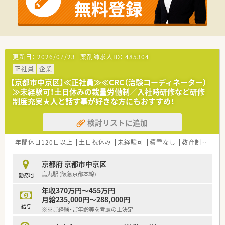
更新日：
2026/07/23
薬剤師求人ID：
485304
正社員
企業
【京都市中京区】≪正社員≫≪CRC（治験コーディネーター）
≫未経験可！土日休みの裁量労働制／入社時研修など研修
制度充実★人と話す事が好きな方にもおすすめ！
検討リストに追加
年間休日120日以上
土日祝休み
未経験可
積雪なし
教育制度あり
京都府 京都市中京区
烏丸駅 (阪急京都本線)
勤務地
年収370万円～455万円
月給235,000円～288,000円
給与
※※ご経験・ご年齢等を考慮の上決定