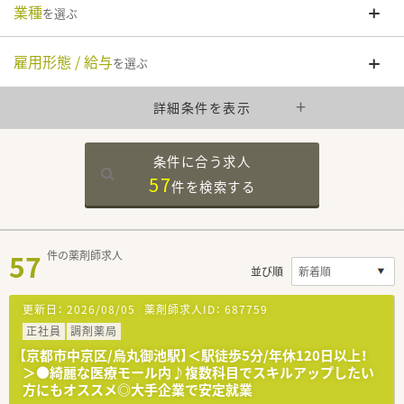
業種
を選ぶ
雇用形態 / 給与
を選ぶ
詳細条件を表示
条件に合う求人
57
件を
検索する
57
件の薬剤師求人
並び順
更新日：
2026/08/05
薬剤師求人ID：
687759
正社員
調剤薬局
【京都市中京区/烏丸御池駅】＜駅徒歩5分/年休120日以上！
＞●綺麗な医療モール内♪複数科目でスキルアップしたい
方にもオススメ◎大手企業で安定就業