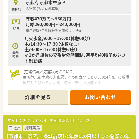
京都府 京都市中京区
大宮駅 (阪急京都本線)
勤務地
年収420万円～550万円
月給260,000円～340,000円
給与
※ご経験・ご年齢等を考慮のうえ決定
月火水金/9:00～19:00（休憩60分）
木/14:30～17:30（休憩なし）
土/9:00～17:00（休憩60分）
勤務
※1か月単位の変形労働時間制、週平均40時間のシフ
時間
ト制勤務
【店舗情報と応需状況について】
■阪急京都本線の大宮駅すぐの好立地にあり、2024年8月に新規
開局したばかりの非常に綺麗で新しい店舗です
■応需科目は内科と眼科、皮膚科をメインとしており、1日あた
りの処方箋枚数は約60枚ほどを安定して受け付けている状況で
詳細を見る
お問い合わせ
す
■現在の体制は常勤薬剤師2名とパート1名が在籍しており、事
務員数名とともに協力しながら日々の業務に明るく励んでいま
す
更新日：
2026/07/24
薬剤師求人ID：
721224
【勤務実態について】
正社員
調剤薬局
■週40時間のシフト制を採用しており、残業は月平均10時間か
【京都市上京区/二条城前駅】＜年休120日以上◎＞創業70年
ら15時間程度と少なめで仕事終わりの私生活も大切にできます