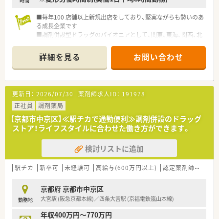
時間
■社宅制度が非常に充実しており、借上社宅の家賃を会社が
60％負担するほか、初期費用や引越費用も全額会社が負担いた
■毎年100 店舗以上新規出店をしており、堅実ながらも勢いのあ
します。
る成長企業です
■調剤併設型ドラッグのパイオニアとして、関東、東海、関西、北
【勤務実態について】
陸・信州を中心に約1,700店舗以上を展開しています
■月平均の所定労働時間は161時間と少なく設定されており、全
■研修制度は様々なプランがあり、集合研修だけでなく任意で受
詳細を見る
お問い合わせ
社平均の残業時間も月11時間程度とワークライフバランスが良
講可能な研修も幅広く用意されています
好です。
■店舗で活躍する従業員、社外で活躍する従業員、将来経営幹部
■残業代は1分単位で計算して支給される仕組みが整っているた
となる従業員など、薬剤師として様々な活躍ができるフィールド
め、サービス残業の心配がなく、働いた分だけ正当に評価されま
を用意されています
更新日：
2026/07/30
薬剤師求人ID：
191978
す。
■総合薬剤師・調剤薬剤師（土日休み・19時までの勤務）どちらか
■年間休日は123日と業界最高水準を確保しており、有休消化率
の働き方を選択できます
正社員
調剤薬局
も92％と高く、周囲と助け合いながら休みを取得できる社風で
■調剤併設型だけでなく「医療モール・クリニック併設店舗」「敷
【京都市中京区】≪駅チカで通勤便利≫調剤併設のドラッグ
す。
地内薬局」「訪問調剤特化型店舗」など様々な店舗を運営してい
ストア！ライフスタイルに合わせた働き方ができます。
ます
■在宅医療にも積極的取り組んでおり「訪問調剤特化型店舗」を
検討リストに追加
50店舗以上、無菌調剤室は業界最多の51店舗設置しています
■「プラチナくるみん認定企業」「健康経営優良法人2023（大規模
法人部門）認定」等を取得し一人ひとりが働きやすい環境が整備
駅チカ
新卒可
未経験可
高給与(600万円以上)
認定薬剤師取得支援あり
されています
■充実した研修制度、人事制度、評価制度、キャリア支援制度等
京都府 京都市中京区
があるのも特徴です
大宮駅 (阪急京都本線)／四条大宮駅 (京福電鉄嵐山本線)
勤務地
年収400万円～770万円