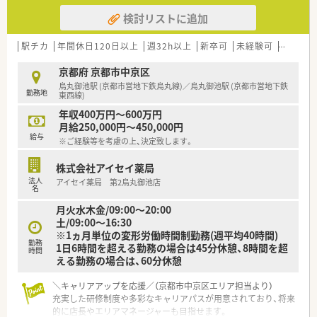
検討リストに追加
駅チカ
年間休日120日以上
週32h以上
新卒可
未経験可
ブラン
京都府 京都市中京区
烏丸御池駅 (京都市営地下鉄烏丸線)／烏丸御池駅 (京都市営地下鉄
勤務地
東西線)
年収400万円～600万円
月給250,000円～450,000円
給与
※ご経験等を考慮の上、決定致します。
株式会社アイセイ薬局
法人
アイセイ薬局 第2烏丸御池店
名
月火水木金/09:00～20:00
土/09:00～16:30
※1ヵ月単位の変形労働時間制勤務(週平均40時間)
勤務
1日6時間を超える勤務の場合は45分休憩、8時間を超
時間
える勤務の場合は、60分休憩
＼キャリアアップを応援／（京都市中京区エリア担当より）
充実した研修制度や多彩なキャリアパスが用意されており、将来
的に店長やエリアマネージャーも目指せます。