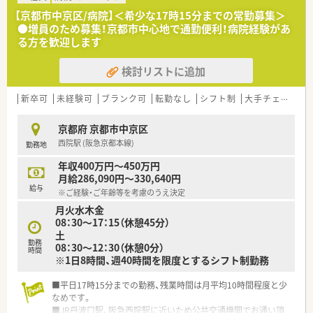
■地域に根差した医療への貢献意欲が高く、患者様とのコミュニ
【京都市中京区/病院】＜希少な17時15分までの常勤募集＞
ケーションを大切にできる方を歓迎します
●増員のため募集！京都市中心地で通勤便利！病院経験があ
■チームワークを尊重し、周囲のスタッフと協調しながら前向き
る方を歓迎します
に業務に取り組める方を求めています
検討リストに追加
【求人情報について】
■これまでのご経験や能力を十分に考慮し、年収は415万円から
520万円の範囲で提示される予定です
新卒可
未経験可
ブランク可
転勤なし
シフト制
大手チェーン以外
■年間賞与は計4.5ヶ月分の支給実績があり、安定した収入を得
ながら働くことが可能となっています
京都府 京都市中京区
■年間休日は123日と豊富で、完全週休2日制を採用しているた
西院駅 (阪急京都本線)
勤務地
めプライベートの時間も大切にできます
年収400万円～450万円
【職場環境と雰囲気】
月給286,090円～330,640円
■近隣店舗とのブロック制を導入しており、急な休みにも対応で
給与
※ご経験・ご年齢等を考慮のうえ決定
きる万全のヘルプ体制が整っています
月火水木金
■過誤防止システムや電子薬歴などを積極的に導入し、薬剤師が
08：30～17：15（休憩45分）
働きやすい環境を整備しています
土
■経営陣も薬剤師であるため、現場の意見や提案が経営に反映さ
勤務
08：30～12：30（休憩0分）
れやすい風通しの良い社風です
時間
※1日8時間、週40時間を限度とするシフト制勤務
■平日17時15分までの勤務、残業時間は月平均10時間程度と少
なめです。
■JR丹波口駅、阪急西院駅に近いため公共交通機関でお通い頂