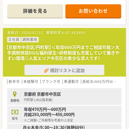
＊------------------------------------------＊
詳細を見る
お問い合わせ
【店舗情報と応需状況について】
■烏丸御池駅から徒歩5分というアクセス抜群の立地にあり、毎
日の通勤負担も少なく快適に通うことができます。
■内科や小児科や婦人科などを中心に1日約110から120枚の処
更新日：
2026/07/31
薬剤師求人ID：
662890
方箋に応需し、居宅の在宅業務にも対応しています。
■常勤薬剤師7名とパート2名に医療事務4名が在籍しており、ス
正社員
調剤薬局
タッフ同士が協力し合いながらゆとりを持って働けます。
【京都市中京区/円町駅】＜年収600万円までご相談可能＞大
手調剤併設DGS/福利厚生・研修制度も充実していて働きや
【求人情報について】
すい環境◎人気エリア中京区の希少な求人です！
■給与はご経験やスキルを考慮のうえ年収400万円から600万円
の範囲で決定され、毎年の昇給制度があります。
検討リストに追加
■年間休日は123日確保されており、シフト調整により夏季や年
末年始に長期連休を取得できる場合もあります。
■借上社宅制度やインフルエンザ補助制度など、多彩な福利厚生
新卒可
未経験可
ブランク可
車通勤可
高給与(600万円以上)
住宅
が用意されており生活面での手厚いサポートも万全です。
京都府 京都市中京区
【想定される業務内容】
円町駅 (JR山陰本線)
勤務地
■内科や小児科などの多科目の処方箋対応を中心に、地域にお住
まいの患者様に対する丁寧な調剤や服薬指導を行います。
年収470万円～600万円
■かかりつけ薬剤師として責任を持って業務に取り組み、患者様
月給293,000円～450,000円
一人ひとりに寄り添い健康サポート機能の充実を図ります。
給与
※ご経験・ご年齢等を考慮の上決定
■将来の管理薬剤師や店長を見据え、店舗運営に関わるマネジメ
月火木金/9：00～19：30（休憩60分）
ント業務や後輩スタッフの育成などにも携わります。