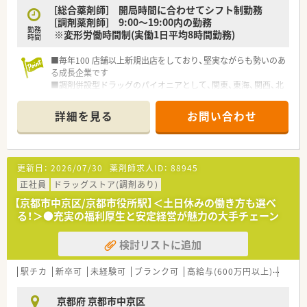
[総合薬剤師] 開局時間に合わせてシフト制勤務
[調剤薬剤師] 9:00～19:00内の勤務
勤務
※変形労働時間制(実働1日平均8時間勤務)
時間
■毎年100 店舗以上新規出店をしており、堅実ながらも勢いのあ
る成長企業です
■調剤併設型ドラッグのパイオニアとして、関東、東海、関西、北
陸・信州を中心に約1,700店舗以上を展開しています
■研修制度は様々なプランがあり、集合研修だけでなく任意で受
詳細を見る
お問い合わせ
講可能な研修も幅広く用意されています
■店舗で活躍する従業員、社外で活躍する従業員、将来経営幹部
となる従業員など、薬剤師として様々な活躍ができるフィールド
を用意されています
更新日：
2026/07/30
薬剤師求人ID：
88945
■総合薬剤師・調剤薬剤師（土日休み・19時までの勤務）どちらか
の働き方を選択できます
正社員
ドラッグストア(調剤あり)
■調剤併設型だけでなく「医療モール・クリニック併設店舗」「敷
【京都市中京区/京都市役所駅】＜土日休みの働き方も選べ
地内薬局」「訪問調剤特化型店舗」など様々な店舗を運営してい
る！＞●充実の福利厚生と安定経営が魅力の大手チェーン
ます
■在宅医療にも積極的取り組んでおり「訪問調剤特化型店舗」を
検討リストに追加
50店舗以上、無菌調剤室は業界最多の51店舗設置しています
■「プラチナくるみん認定企業」「健康経営優良法人2023（大規模
法人部門）認定」等を取得し一人ひとりが働きやすい環境が整備
駅チカ
新卒可
未経験可
ブランク可
高給与(600万円以上)
教育
されています
■充実した研修制度、人事制度、評価制度、キャリア支援制度等
京都府 京都市中京区
があるのも特徴です