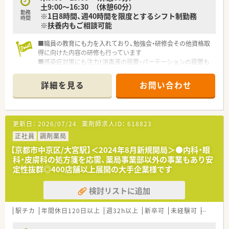
土9:00～16:30 （休憩60分）
勤務
※1日8時間、週40時間を限度とするシフト制勤務
時間
※扶養内もご相談可能
■職員の教育にも力を入れており、勉強会・研修会その他資格取
得に向けた内容の研修も行っています
■感染症対策にも注力！消毒液の設置・パーテーションの設置も
行っております
詳細を見る
お問い合わせ
更新日：
2026/07/24
薬剤師求人ID：
618823
正社員
調剤薬局
【京都市中京区/大宮駅】＜2024年8月新規開局＞●内科・眼
科・皮膚科の処方箋を応需、薬局事業部以外の事業もあり安
定性抜群◎400店舗以上展開の大手企業様です
検討リストに追加
駅チカ
年間休日120日以上
週32h以上
新卒可
未経験可
住宅補助