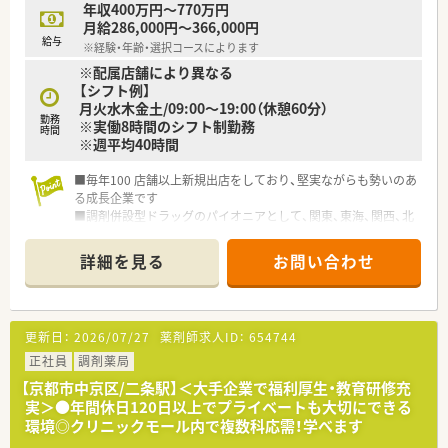
年収400万円～770万円
月給286,000円～366,000円
給与
※経験・年齢・選択コースによります
※配属店舗により異なる
【シフト例】
月火水木金土/09:00～19:00（休憩60分）
勤務
※実働8時間のシフト制勤務
時間
※週平均40時間
■毎年100 店舗以上新規出店をしており、堅実ながらも勢いのあ
る成長企業です
■調剤併設型ドラッグのパイオニアとして、関東、東海、関西、北
陸・信州を中心に約1,700店舗以上を展開しています
■研修制度は様々なプランがあり、集合研修だけでなく任意で受
詳細を見る
お問い合わせ
講可能な研修も幅広く用意されています
■店舗で活躍する従業員、社外で活躍する従業員、将来経営幹部
となる従業員など、薬剤師として様々な活躍ができるフィールド
を用意されています
更新日：
2026/07/27
薬剤師求人ID：
654744
■総合薬剤師・調剤薬剤師（土日休み・19時までの勤務）どちらか
の働き方を選択できます
正社員
調剤薬局
■調剤併設型だけでなく「医療モール・クリニック併設店舗」「敷
【京都市中京区/二条駅】＜大手企業で福利厚生・教育研修充
地内薬局」「訪問調剤特化型店舗」など様々な店舗を運営してい
実＞●年間休日120日以上でプライベートも大切にできる
ます
環境◎クリニックモール内で複数科応需！学べます
■在宅医療にも積極的取り組んでおり「訪問調剤特化型店舗」を