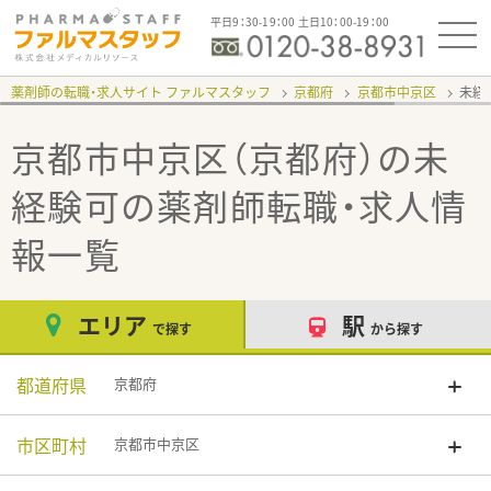
平日9：30-19：00 土日10：00-19：00
薬剤師の転職・求人サイト ファルマスタッフ
京都府
京都市中京区
未経
京都市中京区（京都府）の未
経験可
の薬剤師転職・求人情
報一覧
エリア
駅
で探す
から探す
都道府県
京都府
市区町村
京都市中京区