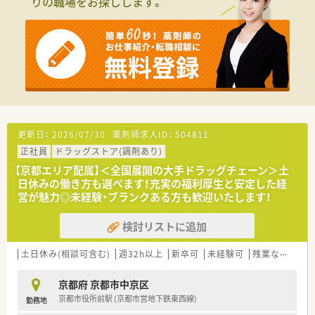
りの職場をお探しします。
■調剤併設型だけでなく「医療モール・クリニック併設店舗」「敷
地内薬局」「訪問調剤特化型店舗」など様々な店舗を運営してい
ます
■在宅医療にも積極的取り組んでおり「訪問調剤特化型店舗」を
50店舗以上、無菌調剤室は業界最多の51店舗設置しています
■「プラチナくるみん認定企業」「健康経営優良法人2023（大規模
法人部門）認定」等を取得し一人ひとりが働きやすい環境が整備
されています
■充実した研修制度、人事制度、評価制度、キャリア支援制度等
があるのも特徴です
更新日：
2026/07/30
薬剤師求人ID：
504811
正社員
ドラッグストア(調剤あり)
【京都エリア配属】＜全国展開の大手ドラッグチェーン＞土
日休みの働き方も選べます！充実の福利厚生と安定した経
営が魅力◎未経験・ブランクある方も歓迎いたします！
検討リストに追加
土日休み(相談可含む)
週32h以上
新卒可
未経験可
残業なし(ほぼなし含む)
京都府 京都市中京区
京都市役所前駅 (京都市営地下鉄東西線)
勤務地