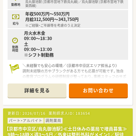
烏丸御池駅 (京都市営地下鉄烏丸線)／烏丸御池駅 (京都市営地下鉄
勤務地
務できる環境です。※日本の平均有給取得率：56.6％
東西線)
■担当マネージャーが各メンバーの割り当て数やコンディショ
年収500万円～550万円
ンを可視化しており、偏りがないようにバランスを取っておりま
月給312,500円～343,750円
す。
給与
※ご経験・ご年齢等を考慮のうえ決定
■在宅勤務制度も推進しています。リモートで可能な業務は自
月火水木金
宅やサテライトオフィス等で行っていただいております。
09：00～18：30
■時短勤務制度や、小学校就学中まで子供の病気療養・学校行事
土
参加のために1時間単位で有給取得が出来るケアリーブ制度など
勤務
09：00～13：00
制度も充実しています。
時間
※シフト制勤務
■ホワイト500・えるぼし最高評価など、外部機関からの評価も
高く、従業員の能力が発揮できる環境を整えています。
＼未経験でも安心の環境／（京都市中京区エリア担当より）
調剤未経験の方やブランクがある方でも応募が可能です。独自
の教育プログラムや研修制度が整っており、事務スタッフのサポ
ートもあるため安心して業務をスタートできます。
＊------------------------------------------＊
詳細を見る
お問い合わせ
【店舗情報と応需状況について】
■最寄り駅である烏丸御池駅からは徒歩5分という好立地にあ
り、毎日の通勤も非常に快適で無理なく通うことができます。
更新日：
2026/07/16
薬剤師求人ID：
183654
■整形外科やリウマチ科を中心に1日80枚から90枚の処方箋を
応需しており、幅広い知識を身につけることができる環境です。
パート・アルバイト
調剤薬局
■薬剤師3名と事務員数名が在籍し、薬剤師が投薬業務に集中で
【京都市中京区/烏丸御池駅】≪土日休みの薬局で増員募集≫
きるように人員体制がしっかりと整えられている薬局です。
9時～18時×週3～5日／外来は整形外科がメイン！／駅徒