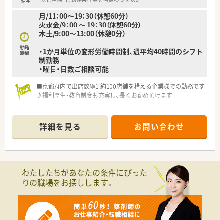
給与
■個人宅や施設への在宅訪問業務にも携わっていただき、地域医
月/11：00～19：30（休憩60分）
療に直接貢献できるやりがいのあるお仕事です。
火水金/9：00 ～ 19：30（休憩60分）
木土/9:00～13:00（休憩0分）
【やりがい/おすすめポイント】
■患者様一人ひとりとじっくり向き合い、地域に根差した医療サ
勤務
・1か月単位の変形労働時間制、週平均40時間のシフト
ービスを提供することで大きな達成感を得られます。
時間
制勤務
■在宅医療のノウハウが豊富な企業ですので、終末期医療など高
・曜日・日数ご相談可能
度な知識とスキルを身につけられる環境です。
■奨学金返済支援制度を利用することで、月々の返済負担を軽減
■京都府内で出店数№1 約100店舗を構える企業様での勤務です
しながら安心して業務に集中できるのが魅力です。
♪福利厚生・教育制度も充実し、長くお勤め頂けます
■平均年齢は37.7歳◎20代～60代の方まで幅広くご活躍されて
います！ブランクがある方や未経験の方にも安心してご就業いた
詳細を見る
お問い合わせ
だけあます
わたしたちがあなたの条件にぴった
りの職場をお探しします。