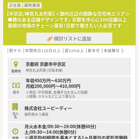
サポートを提供しています。
正社員
調剤薬局
■処方箋の対応枚数には比較的ゆとりがあるため一人ひとりの
【中京区/神宮丸太町駅】＜御所近辺の閑静な住宅地エリア＞
患者様と向き合える環境です。
●趣のある店舗デザインです。京都を中心に100店舗以上
展開の地場のチェーン薬局！京都で働きたい人必見です
【募集背景と求める人物像について】
■今後の活発な店舗展開や組織の活性化を見据えて正社員の増
検討リストに追加
員募集を行っています。
■周囲のスタッフと協力しながらチームワークを大切にしてコ
ツコツと頑張れる方です。
駅チカ
年間休日120日以上
週32h以上
新卒可
未経験可
ブラン
■患者様の気持ちや状況を察して深い理解と共感を持って対応
できる方を求めています。
京都府 京都市中京区
神宮丸太町駅 (京阪本線)
勤務地
【勤務実態について】
■残業時間は全社平均で月7.2時間程度と業界内でも非常に少な
年収450万円～630万円
い水準となります。
月給290,000円～410,000円
■勤務時間は週40時間をベースとした柔軟な変形労働時間制を
給与
※想定・平均残業、各種手当を含んだ総額
導入して運営しています。
※経験・スキルなどにより異なる
■異動の範囲は自宅から片道90分圏内を基本としており無理な
転居を伴うことはありません。
株式会社ユーピーディー
法人
御所南ゆう薬局
【職場環境と雰囲気】
名
■20代や30代の若手スタッフを中心に風通しが良く活気のある
月火水木金/09:30～19:00(休憩60分)
体制が整っています。
土/09:30～14:00(休憩0分)
■機能性と安全性を保ちながら自分らしく働けるように身だし
※週平均40時間を基本とする1ヵ月単位の変形労働時
勤務