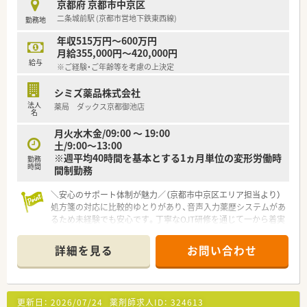
京都府 京都市中京区
■改装された綺麗な店舗で、心機一転新しい環境でのスタートを
二条城前駅 (京都市営地下鉄東西線)
勤務地
切りたい方にぴったりの職場です。
年収515万円～600万円
【やりがい/おすすめポイント】
月給355,000円～420,000円
■年間休日は117日あり、さらに調剤薬剤師職能拡大休暇なども
給与
※ご経験・ご年齢等を考慮の上決定
取得できるため充実しています。
■社員持株会や買い物割引など、大手ならではの福利厚生が非常
シミズ薬品株式会社
に充実しており生活が潤います。
法人
薬局 ダックス京都御池店
■産休や育休の取得実績も多数あり、ライフステージが変わって
名
も安心して長く働き続けられます。
月火水木金/09:00 ～ 19:00
土/9:00～13:00
※週平均40時間を基本とする1ヵ月単位の変形労働時
勤務
時間
間制勤務
＼安心のサポート体制が魅力／（京都市中京区エリア担当より）
処方箋の対応に比較的ゆとりがあり、音声入力薬歴システムがあ
るため未経験でも安心です。丁寧なOJT研修を通じて一から着実
にスキルを身に付けられます。
＊------------------------------------------＊
詳細を見る
お問い合わせ
【店舗情報と応需状況について】
■最寄り駅の二条城前駅から徒歩7分ほどの場所に位置しており
日々の通勤が大変スムーズです。
更新日：
2026/07/24
薬剤師求人ID：
324613
■ドラッグストア併設型の店舗として地域に深く根ざした健康