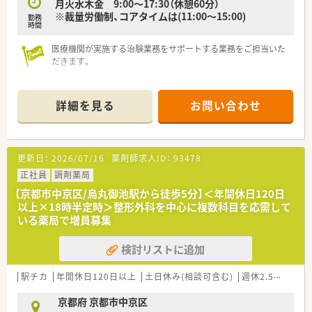
月火水木金 9:00～17:30（休憩60分）
※裁量労働制、コアタイムは(11:00～15:00)
勤務
時間
医療機関が実施する治験業務をサポートする業務をご担当いた
だきます。
＜企業について＞
■全国で700名のCRCが在籍している治験業界最大手の東証プ
詳細を見る
お問い合わせ
ライム上場企業です。
■日本の治験業界をリードし業界トップクラスの治験支援実績
とノウハウを誇っています。
■日本に新薬開発の約80%に関わり、医薬品の非臨床研究から
更新日：
2026/07/16
薬剤師求人ID：
93478
製造・販売まで一気通貫の事業展開をしている企業です。
■人材育成にも力を入れており、様々な研修制度を整えており業
正社員
調剤薬局
界内でも随一です。
【京都市中京区/烏丸御池駅から徒歩5分】＜年間休日120日
以上×18時半定時＞整形外科を中心に複数科目を応需して
<福利厚生面について>
いる薬局で増員募集
■【標準的な就業時間】09：00～17：30の中に【コアタイム】11:00
～15:00を設けており、様々なライフイベントがある方も働きや
検討リストに追加
すいです。
■残業時間は2021年平均で月当たり19.5時間、1日1時間程度で
す。
駅チカ
年間休日120日以上
土日休み(相談可含む)
週休2.5日以上
■産休育休の取得率も男性30％、女性98％と高い水準で取得で
きております。
京都府 京都市中京区
■年間の有給取得率も73.4％と高く、心身ともに健康な状態で勤