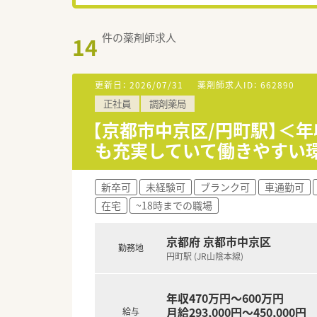
件の薬剤師求人
14
更新日：
2026/07/31
薬剤師求人ID：
662890
正社員
調剤薬局
【京都市中京区/円町駅】＜年
も充実していて働きやすい
新卒可
未経験可
ブランク可
車通勤可
在宅
~18時までの職場
京都府 京都市中京区
勤務地
円町駅 (JR山陰本線)
年収470万円～600万円
月給293,000円～450,000円
給与