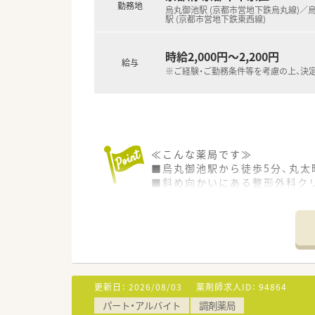
勤務地
烏丸御池駅 (京都市営地下鉄烏丸線)／
駅 (京都市営地下鉄東西線)
時給2,000円～2,200円
給与
※ご経験・ご勤務条件等を考慮の上、決
≪こんな薬局です≫
■烏丸御池駅から徒歩5分、丸太
■斜め向かいにある整形外科ク
■外来の他に在宅医療の対応も
■空気清浄機の設置や消毒液・
更新日：
2026/08/03
薬剤師求人ID：
94864
パート・アルバイト
調剤薬局