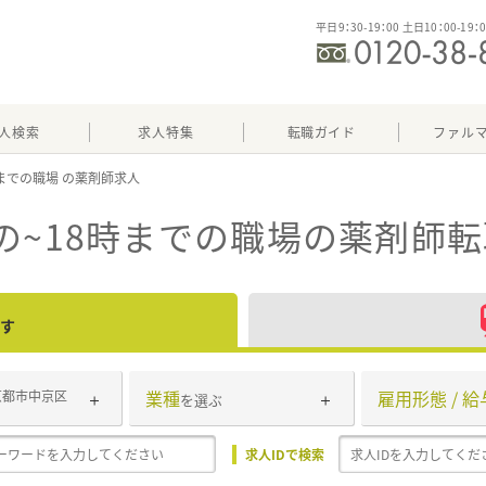
平日9：30-19：00 土日10：00-19：
人検索
求人特集
転職ガイド
ファル
時までの職場
の~18時までの職場
の薬剤師転
す
業種
雇用形態 / 給
京都市中京区
を選ぶ
求人IDで検索