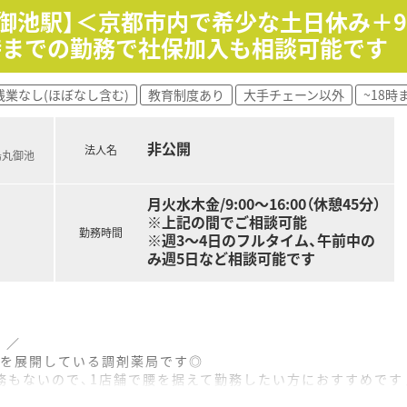
御池駅】＜京都市内で希少な土日休み＋9:0
時までの勤務で社保加入も相談可能です
残業なし(ほぼなし含む)
教育制度あり
大手チェーン以外
~18時
非公開
法人名
烏丸御池
月火水木金/9:00～16:00（休憩45分）
※上記の間でご相談可能
勤務時間
※週3～4日のフルタイム、午前中の
み週5日など相談可能です
 ／
局を展開している調剤薬局です◎
務もないので、1店舗で腰を据えて勤務したい方におすすめです
ご勤務ですので、プライベートとの両立も図りながらご勤務いた