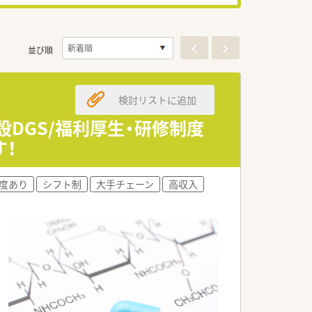
並び順
検討リストに追加
設DGS/福利厚生・研修制度
！
度あり
シフト制
大手チェーン
高収入