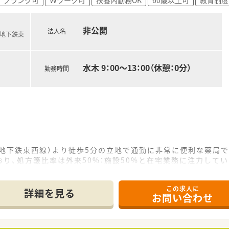
、大手ならではの福利厚生が非常に充実しており生活が潤います
あり、ライフステージが変わっても安心して長く働き続けられま
非公開
法人名
営地下鉄東
水木 9：00～13：00（休憩：0分）
勤務時間
営地下鉄東西線）より徒歩5分の立地で通勤に非常に便利な薬局で
り、処方箋比率は外来50%：施設50%と在宅業務に注力して
程度、月間1,300枚を扱っており、パートの方には外来中心の
この求人に
詳細を見る
お問い合わせ
が良好なため、地下鉄やJR、市バスなど多様な交通手段で快適
1名の体制ですが、落ち着いた枚数のため一人ひとりの患者様と
持ちのため、忙しい時にはヘルプに入れる実質2名体制となり安