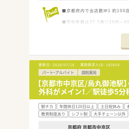
■京都府内で出店数№1 約10
■平均年齢は37.7歳◎20代
ます
更新日：
2026/07/16
薬剤師求人ID：
183654
パート・アルバイト
調剤薬局
【京都市中京区/烏丸御池駅
外科がメイン！／駅徒歩5分
駅チカ
年間休日120日以上
土日祝休み
教育制度あり
シフト制
大手チェーン以外
京都府 京都市中京区