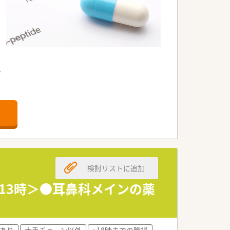
。
。
検討リストに追加
す。
～13時＞●耳鼻科メインの薬
す。
。
あり
大手チェーン以外
~18時までの職場