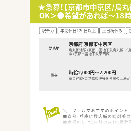
★急募！【京都市中京区/烏丸
OK＞●希望があれば～18
駅チカ
年間休日120日以上
土日祝休み
京都府 京都市中京区
勤務地
烏丸御池駅 (京都市営地下鉄烏丸線)／
駅 (京都市営地下鉄東西線)
時給2,000円～2,200円
給与
※ご経験・ご勤務条件等を考慮の上決定
＼ ファルマおすすめポイント
■京都・兵庫に数店舗の調剤薬
■京都府には1店舗のみ！応援勤
■土日がお休み！平日週5日の