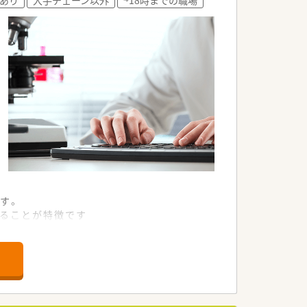
。
す。
す。
いることが特徴です
業務にあたっていただきます
に通勤できます。
丁寧に向き合える環境です
心して業務に取り組めます