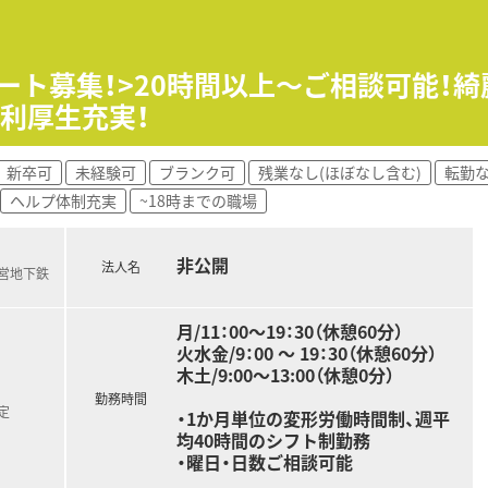
様との連携を大切にしながら働きたいという意欲のある方が活躍
比較的対応しやすいです
パート募集！>20時間以上～ご相談可能！
上の方でも相談可能なため、これまでの経験を活かして再出発し
利厚生充実！
とりの患者様とじっくり向き合い、丁寧な服薬指導を実践したい
新卒可
未経験可
ブランク可
残業なし(ほぼなし含む)
転勤
きながら、プライベートも大切にできる勤務環境をお求めの薬
ヘルプ体制充実
~18時までの職場
非公開
法人名
市営地下鉄
月/11：00～19：30（休憩60分）
火水金/9：00 ～ 19：30（休憩60分）
木土/9:00～13:00（休憩0分）
勤務時間
定
・1か月単位の変形労働時間制、週平
均40時間のシフト制勤務
・曜日・日数ご相談可能