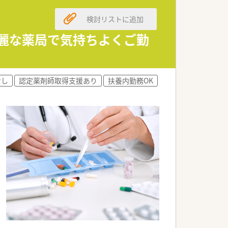
検討リストに追加
中です。
綺麗な薬局で気持ちよくご勤
たい方が活躍できます
方に最適です。
なし
認定薬剤師取得支援あり
扶養内勤務OK
剤師にぴったりです