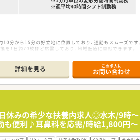
※1ヵ月単位の変形労働時間制勤務
※週平均40時間シフト制勤務
約10分から15分の好立地に位置しており、通勤もスムーズです
箋を1日約70枚ほど応需しており、地域医療に貢献できます。
にあたっており、事務員も複数名在籍している安心の環境です。
この求人に
詳細を見る
お問い合わせ
以上を展開する、調剤併設型ドラッグストアの安定企業です。
専門店や病院門前薬局の出店も積極的に進めている法人です。
、介護など幅広い分野で地域社会に貢献する姿勢を持っています
やすいため、プライベートを大切にしたい方に最適といえます。
研修制度のもとで、薬剤師として着実に成長したい方にお勧めで
土日休みの希少な扶養内求人◎水木/9時
機一転新しい環境でのスタートを切りたい方にぴったりの職場で
も便利♪耳鼻科を応需/時給1,800円～
に調剤薬剤師職能拡大休暇なども取得できるため充実しています
ブランク可
Ｗワーク可
扶養内勤務OK
60歳以上可
教育制度