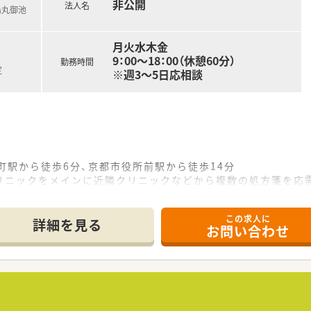
非公開
法人名
烏丸御池
月火水木金
9：00～18：00（休憩60分）
勤務時間
定
※週3～5日応相談
町駅から徒歩6分、京都市役所前駅から徒歩14分
リニックをメインに近隣クリニックなどから複数の処方箋を応
行っています
パーテーションの設置等で感染症対策にも注力されています！
この求人に
詳細を見る
お問い合わせ