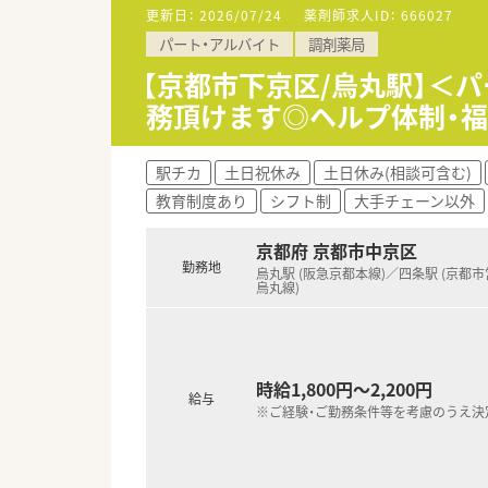
更新日：
2026/07/24
薬剤師求人ID：
666027
【こんな方が活躍中】
パート・アルバイト
調剤薬局
■地域に密着した薬局で、患者
■耳鼻科応需がメインのため、
【京都市下京区/烏丸駅】＜
■ブランク明けの方や60歳以
務頂けます◎ヘルプ体制・福
【こんな方にオススメ】
■落ち着いた枚数の中で一人ひ
駅チカ
土日祝休み
土日休み(相談可含む)
■二条駅近くの便利な立地で働
教育制度あり
シフト制
大手チェーン以外
京都府 京都市中京区
勤務地
烏丸駅 (阪急京都本線)／四条駅 (京都
烏丸線)
時給1,800円～2,200円
給与
※ご経験・ご勤務条件等を考慮のうえ決