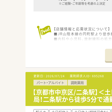
※ご経験・ご年齢等を考慮の上決定
【店舗情報と応需状況について】
■JR山陰本線の円町駅より徒歩
■内科や小児科、放射線科の処方
■薬剤師は常時2名体制で業務
【法人特徴について】
■大阪府に本社を置き300店舗
■調剤売上の比率が高く、調剤
■医薬品だけでなく未病や美容
更新日：
2026/07/24
薬剤師求人ID：
695268
【こんな方にオススメ】
パート・アルバイト
調剤薬局
■年間休日が多くお休みが取り
■大手企業ならではの充実した
【京都市中京区/二条駅】＜
■改装された綺麗な店舗で、心
局！二条駅から徒歩5分で通勤
【やりがい/おすすめポイント】
■年間休日は117日あり、さら
駅チカ
土日祝休み
土日休み(相談可含む)