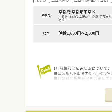
■社員持株会や買い物割引など
■産休や育休の取得実績も多数
京都府 京都市中京区
勤務地
二条駅 (JR山陰本線)／二条駅 (京都市
西線)
時給1,800円～2,000円
給与
【店舗情報と応需状況について】
■二条駅（JR山陰本線・京都市
■耳鼻科と施設在宅を応需してお
■1日の処方箋応需枚数は30枚
【職場環境と雰囲気】
■二条駅から徒歩5分とアクセス
■現在はパート薬剤師と事務員
■事務員の方が薬剤師資格をお