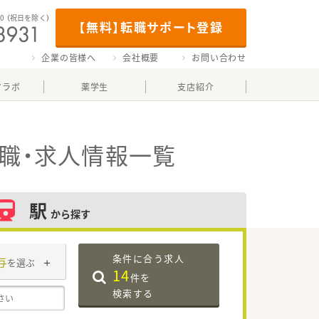
00
（祝日を除く）
【無料】転職サポート登録
企業の皆様へ
会社概要
お問い合わせ
マラボ
薬学生
支店紹介
職・求人情報一覧
駅
から探す
条件に合う求人
与
を選ぶ
14
件を
検索する