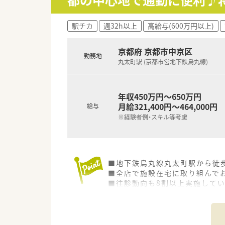
駅チカ
週32h以上
高給与(600万円以上)
京都府 京都市中京区
勤務地
丸太町駅 (京都市営地下鉄烏丸線)
年収450万円～650万円
月給321,400円～464,000円
給与
※経験者例・スキル等考慮
■地下鉄烏丸線丸太町駅から徒歩
■全店で施設在宅に取り組んで
■往診動向も8割以上実施して
■従業員の平均年齢は30代前
■社長様は若手のドクターとの
■チャレンジ精神がある人には