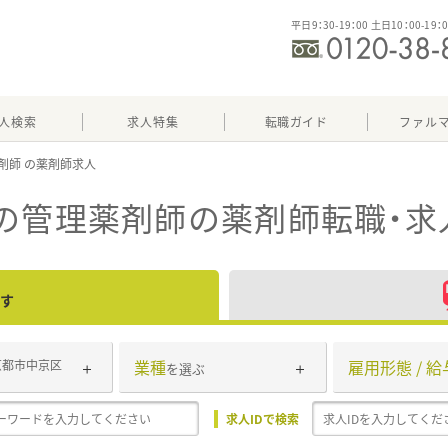
平日9：30-19：00 土日10：00-19：
人検索
求人特集
転職ガイド
ファル
剤師
の管理薬剤師
の薬剤師転職・求
す
業種
雇用形態 / 給
京都市中京区
を選ぶ
求人IDで検索