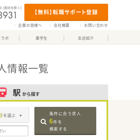
00
（祝日を除く）
【無料】転職サポート登録
企業の皆様へ
会社概要
お問い合わせ
マラボ
薬学生
支店紹介
人情報一覧
駅
から探す
条件に合う求人
与
を選ぶ
6
件を
検索する