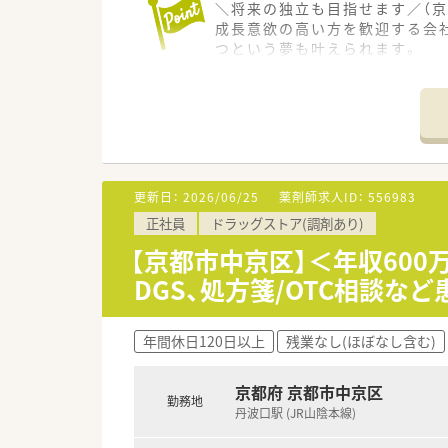
＼将来の独立も目指せます／（京
成長意欲の高い方を歓迎する会
つという夢も叶えられます。
＊------------------------------
【店舗情報と応需状況について】
■最寄り駅の西院駅から徒歩8
■内科の処方箋を1日あたり30
■町家風のおしゃれな外観が特徴
【募集背景と求める人物像につい
更新日：
2026/06/25
薬剤師求人ID：
556983
■体制強化に向けた増員募集を
正社員
ドラッグストア(調剤あり)
■管理薬剤師候補として活躍で
■経験の有無よりも人柄や熱意
【京都市中京区】＜年収60
DGS、処方箋/OTC相談
【法人特徴について】
■医療や介護だけでなく生活支
■介護施設や保育所の運営など
年間休日120日以上
残業なし(ほぼなし含む)
■全国実力薬局100選に毎年選
京都府 京都市中京区
勤務地
丹波口駅 (JR山陰本線)