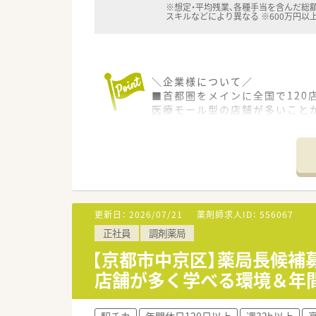
※想定・平均残業、各種手当を含んだ総額
スキルなどにより異なる ※600万円以
＼企業様について／
■首都圏をメインに全国で120
医療モール型の店舗が多いこと
■調剤薬局事業のほか、医療モー
その中でも無借金経営を続けら
■社員様とそのご家族様も大切
＼働きやすい環境／
■年間休日122日！長期休暇取
■育休は3年間取得が可能で、時
更新日：
2026/07/21
薬剤師求人ID：
556067
男性の育休取得実績もござい
正社員
調剤薬局
＼教育・研修制度について／
【京都市中京区】薬局長候補
■教育研修制度にも力をいれて
店舗が多く学べる環境＆年間
各種eラーニング補助などがござ
■病院・ＭＲ・CROご出身の方
ございます♪
駅チカ
年間休日120日以上
週32h以上
高