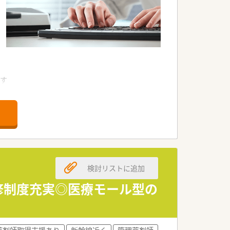
です
群！
にもピッタリです
したい方にもオススメ！
検討リストに追加
修制度充実◎医療モール型の
ャリア薬剤師研修、認定資格取得制度、
験から数年で薬局長様になられた実績も
薬剤師取得支援あり
新幹線近く
管理薬剤師