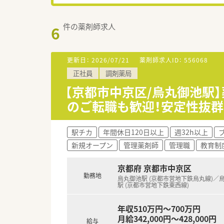
件の薬剤師求人
6
更新日：
2026/07/21
薬剤師求人ID：
556068
正社員
調剤薬局
【京都市中京区/烏丸御池駅
のご転職も歓迎！安定性抜
駅チカ
年間休日120日以上
週32h以上
新規オープン
管理薬剤師
管理職
教育制
京都府 京都市中京区
勤務地
烏丸御池駅 (京都市営地下鉄烏丸線)／
駅 (京都市営地下鉄東西線)
年収510万円～700万円
月給342,000円～428,000円
給与