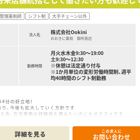
管理薬剤師
シフト制
大手チェーン以外
株式会社Ookini
法人名
おおきに薬局 御所南店
月火水木金9:30～19:00
土9:30～12:30
※休憩は法定通り付与
勤務時間
※1か月単位の変形労働時間制、週平
均40時間のシフト制勤務
4分の好立地！
おり、今後も拡大していく方針です
いる為、在宅業務の経験値を積みたい方にもオススメです
半と若く勢いのある法人様です
繋がりが多く、新規開業に合わせてさらに店舗を増やしていく
この求人に
積極的に仕事を任せていき、その分、給与にも反映してくれる社
詳細を見る
お問い合わせ