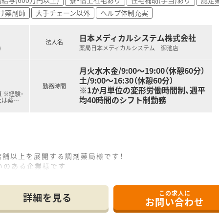
け入れられる体制が整っています
け薬剤師
大手チェーン以外
ヘルプ体制充実
宅・住宅手当がございます！
日本メディカルシステム株式会社
担で5万円の補助があり、エリア限定で働きたい方も33歳11
法人名
)
薬局日本メディカルシステム 御池店
貯蓄制度・リゾートマンション・保養所など、長く就業頂ける
月火水木金/9:00～19:00（休憩60分）
土/9:00～16:30（休憩60分）
勤務時間
※1か月単位の変形労働時間制、週平
 ※経験・
均40時間のシフト制勤務
上は薬
…
店舗以上を展開する調剤薬局様です！
いのある企業様です
ール開発・医師開業支援・ヘルシー＆ビューティ事業等、様々な
れているため安心してお勤め頂ける企業様です
この求人に
詳細を見る
お問い合わせ
っしゃり、全薬剤師様が出席される学術大会や階層別研修、キャ