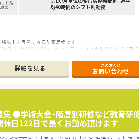
※1か月単位の変形労働時間制、週平
 ※経験・
均40時間のシフト制勤務
上は薬
…
店舗以上を展開する調剤薬局様です！
が特徴で、ドクターとのコミュニケーションも取りやすい環境
ル開発・医師開業支援など様々な事業を展開しており安定性抜
れているため安心してお勤め頂ける企業様です！
この求人に
にする、というお考えがございますので、長くお勤めされたい方
詳細を見る
お問い合わせ
得や有給休暇取得推進制度がありますのでプライベートを大切に
短制度はお子様が小学校6年生までと長め！
ます◎
募集 ●学術大会・階層別研修など教育研
らっしゃり、全薬剤師様が出席される学術大会や階層別研修、キ
休日122日で長くお勤め頂けます
います！
も歓迎しております！ご本人様の頑張りなどにもよりますが未経
給与(600万円以上)
寮・借上社宅あり
住宅補助(手当)あり
認定