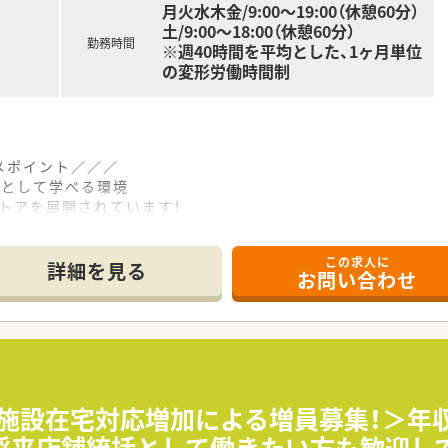
月火水木金/9:00～19:00（休憩60分）
土/9:00～18:00（休憩60分）
勤務時間
※週40時間を平均とした、1ヶ月単位
の変形労働時間制
メポイント／／／
師として学べる環境
ストアを展開されています！
3年連続でNo.1の実績を誇ります
してきた企業のため、処方枚数としては少なめです
この求人に
方にオススメです
詳細を見る
お問い合わせ
かりとファンを増やしていく方針を取っている為、患者様とし
自分の意見が反映されやすく非常に風通しの良い社風です
ス、転勤無コースからお選び頂けます！
込めますので気になる方はお気軽にお問い合わせください
＜施設在宅対応増加による増員募集！＞年収
将来店舗統括として働きたい方も歓迎し
均4時間程度、産休育休取得率100%&復帰率100%！長くお勤