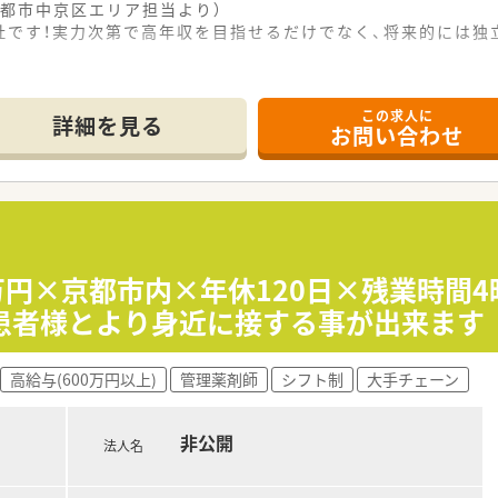
都市中京区エリア担当より）
社です！実力次第で高年収を目指せるだけでなく、将来的には独
------------＊
この求人に
分ほどの場所にあり、通勤が非常に便利な調剤薬局です。
詳細を見る
お問い合わせ
枚から40枚ほど応需しており、じっくり患者様と向き合えます。
で、白を基調とした綺麗な店内でOTC医薬品も販売しています
て】
行っており、良い方がいればすぐにでも入社していただきたい状
きる方を求めており、周囲と協力しながら能動的に動ける方を歓
を重視しており、明るい対応で周囲を元気にできる方を求めてい
0万円×京都市内×年休120日×残業時間
など患者様とより身近に接する事が出来ます
援まで包括的に提供する、地域見守りネットワークの実現を目指
も手掛けているため、非常に安定した万全の経営基盤を誇ってい
高給与(600万円以上)
管理薬剤師
シフト制
大手チェーン
出されるほど、高いカウンセリング力や人材育成制度が評価され
非公開
法人名