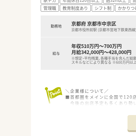
未経験・ブランクのある方を受
管理職
教育制度あり
シフト制
かかりつ
＼福利厚生について／
■単身のお住まいの方には借上社
京都府 京都市中京区
勤務地
また全国転勤可能な方は会社負
京都市役所前駅 (京都市営地下鉄東西線
■選択型確定拠出年金制度・財形
年収510万円～700万円
月給342,000円～428,000円
給与
※想定・平均残業、各種手当を含んだ総額
スキルなどにより異なる ※600万円以
＼企業様について／
■首都圏をメインに全国で120
今後の出店予定も多くあり勢
■調剤薬局の運営のほか、医療モ
その中でも無借金経営を続けら
＼教育・研修制度について／
教育研修制度にも力をいれてら