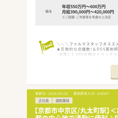
年収550万円～600万円
月給390,000円～420,000円
給与
※ご経験・ご年齢等を考慮の上決定
＼＼＼ファルマスタッフオスス
★圧倒的な店舗数！＆DGS薬剤
・全国に1,000店舗のドラッグ
・接客については顧客満足度も1
・全国にドラッグストアを展開
落ち着いた業務量で働きたい
・処方相談やOTC相談などしっ
・経営層との距離が近いため、
★選べるコース選択
更新日：
2026/06/25
薬剤師求人ID：
508907
・全国転勤コース、地域限定コー
正社員
調剤薬局
全国転勤コースでは高年収が見
【京都市中京区/丸太町駅】
★長く勤められる環境◎
都の中心地で通勤に便利♪
・年間休日120日、残業時間月平