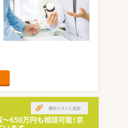
っかり向き合った対応を心掛けております
検討リストに追加
～650万円も相談可能！京
ています
めされたい方必見です