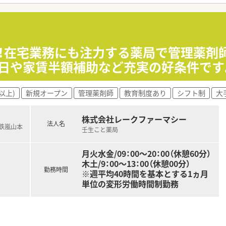
ます！
すので、未経験・ブランクのある方にも安心です
宅・住宅手当がございます！
募！在宅業務にも注力する薬局で管理薬剤師
担で5万円の補助があり、エリア限定で働きたい方も33歳11
0日や家賃半額補助など充実の好条件です
進制度などがあり長くお勤め頂ける環境が整えられています
制度・財形貯蓄制度・リゾートマンション・保養所など、長く就
以上)
新規オープン
管理薬剤師
教育制度あり
シフト制
大
株式会社レークファーマシー
法人名
電鉄嵐山本
壬生こと薬局
月火水金/09：00～20：00（休憩60分）
木土/9：00～13：00（休憩00分）
勤務時間
※週平均40時間を基本とする1ヵ月
単位の変形労働時間制勤務