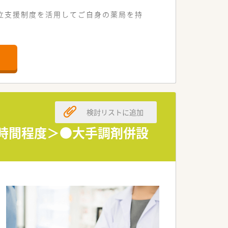
立支援制度を活用してご自身の薬局を持
。
況です。
検討リストに追加
迎します。
ます。
4時間程度＞●大手調剤併設
す企業です。
ます。
ています。