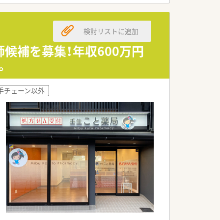
検討リストに追加
候補を募集！年収600万円
ヶ月まで家賃2万円の手当がございます♪
。
業頂けるよう制度が充実しています
手チェーン以外