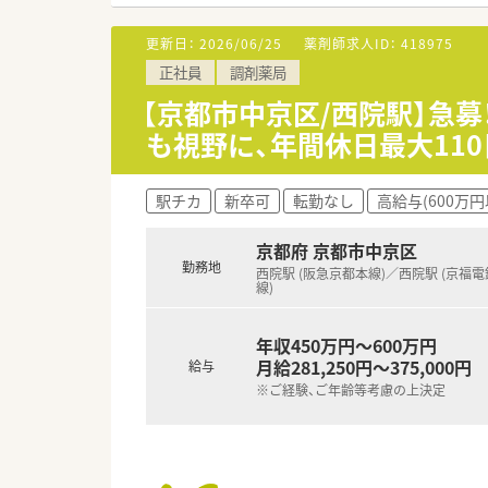
種eラーニング補助などがござい
中途入社の方にも研修がありま
更新日：
2026/06/25
薬剤師求人ID：
418975
正社員
調剤薬局
＼福利厚生について／
■単身のお住まいの方には借上社
【京都市中京区/西院駅】急
また全国転勤可能な方は会社負
も視野に、年間休日最大11
■年間休日は122日！
長期休暇取得や有給休暇取得推
■そのほか選択型確定拠出年金
駅チカ
新卒可
転勤なし
高給与(600万円
京都府 京都市中京区
勤務地
西院駅 (阪急京都本線)／西院駅 (京福
線)
年収450万円～600万円
月給281,250円～375,000円
給与
※ご経験、ご年齢等考慮の上決定