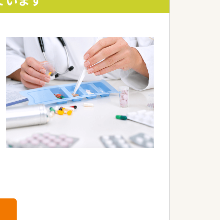
予定もございます
風です