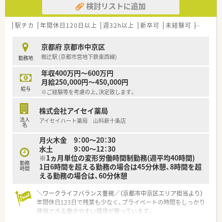
検討リストに追加
■約9割の店舗で在宅訪問業務を実施しており、高度在宅医療や
ターミナルケアに必要な体制も整えています。
■店舗をドミナント展開しており、ブロック毎で応援など助け合
駅チカ
年間休日120日以上
週32h以上
新卒可
未経験可
ブラン
いながら対応できる文化が根付いています。
京都府 京都市中京区
【想定される業務内容】
椥辻駅 (京都市営地下鉄東西線)
勤務地
■内科や泌尿器科の処方箋を中心とした調剤業務、監査業務、お
よび服薬指導などを幅広くご担当いただきます。
年収400万円～600万円
■患者様に寄り添うかかりつけ薬剤師としての業務や、地域のニ
月給250,000円～450,000円
ーズに応じたOTC医薬品の販売も行います。
給与
※ご経験等を考慮の上、決定致します。
■個人宅や施設への在宅訪問業務にも携わっていただき、地域医
療に直接貢献できるやりがいのあるお仕事です。
株式会社アイセイ薬局
法人
アイセイハート薬局 山科新十条店
【やりがい/おすすめポイント】
名
■患者様一人ひとりとじっくり向き合い、地域に根差した医療サ
月火木金 9：00～20：30
ービスを提供することで大きな達成感を得られます。
水土 9：00～12：30
■在宅医療のノウハウが豊富な企業ですので、終末期医療など高
※1ヵ月単位の変形労働時間制勤務(週平均40時間)
度な知識とスキルを身につけられる環境です。
勤務
1日6時間を超える勤務の場合は45分休憩、8時間を超
■奨学金返済支援制度を利用することで、月々の返済負担を軽減
時間
える勤務の場合は、60分休憩
しながら安心して業務に集中できるのが魅力です。
＼ワークライフバランス重視／（京都市中京区エリア担当より）
年間休日123日で残業も少なく、プライベートの時間をしっかり
確保できる働きやすい環境が整っています。
＊------------------------------------------＊