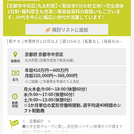
る学術大会や階層別研修、キャリア薬剤師研修、認定資格取得制
【京都市中京区/丸太町駅】＜駅徒歩5分の好立地！>完全週休
度、各種eラーニング補助などがございます！
2日制・福利厚生も充実◎美容皮膚科の取扱いもございま
中途入社の方にも研修がありますので、未経験・ブランクのある
す。30代を中心に幅広い世代が活躍しています！
方にも安心です
検討リストに追加
＼福利厚生について／
■単身のお住まいの方には借上社宅・住宅手当がございます！
また全国転勤可能な方は会社負担で5万円の補助があり、エリ
駅チカ
年間休日120日以上
週32h以上
転勤なし
高給与(600万円以上)
ア限定で働きたい方も33歳11ヶ月まで家賃2万円の手当がござ
います♪
京都府 京都市中京区
■年間休日は122日！
丸太町駅 (京都市営地下鉄烏丸線)
勤務地
長期休暇取得や有給休暇取得推進制度などがあり長くお勤め
頂ける環境が整えられています
年収410万円～600万円
■そのほか選択型確定拠出年金制度・財形貯蓄制度・リゾートマ
月給320,000円～366,000円
ンション・保養所など、長く就業頂けるよう制度が充実していま
給与
※ご経験・ご年齢等を考慮のうえ決定
す
月火木金/9:00～18:00（休憩60分）
水/9:00～17:00（休憩60分）
土/9:00～13:00（休憩0分）
勤務
※1か月単位の変形労働時間制、週平均週40時間のシ
時間
フト制勤務
＜ 企業紹介 ＞
■大手企業グループに属し、安定感バツグン！創薬から介護まで
幅広く事業を展開しています