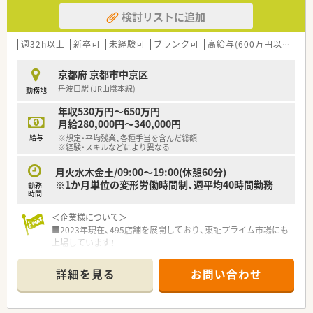
検討リストに追加
週32h以上
新卒可
未経験可
ブランク可
高給与(600万円以上)
寮
京都府 京都市中京区
丹波口駅 (JR山陰本線)
勤務地
年収530万円～650万円
月給280,000円～340,000円
給与
※想定・平均残業、各種手当を含んだ総額
※経験・スキルなどにより異なる
月火水木金土/09:00～19:00(休憩60分)
※1か月単位の変形労働時間制、週平均40時間勤務
勤務
時間
＜企業様について＞
■2023年現在、495店舗を展開しており、東証プライム市場にも
上場しています！
調剤事業の他、スーパーや老人ホームなども展開されており安
定した経営も魅力的です
詳細を見る
お問い合わせ
■調剤併設化を進めており、新規出店なども積極的に行っていま
す