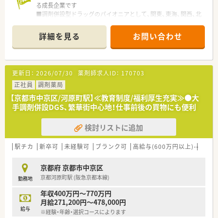
る成長企業です
■調剤併設型ドラッグのパイオニアとして、関東、東海、関西、北
陸・信州を中心に約1,700店舗以上を展開しています
■研修制度は様々なプランがあり、集合研修だけでなく任意で受
詳細を見る
お問い合わせ
講可能な研修も幅広く用意されています
■店舗で活躍する従業員、社外で活躍する従業員、将来経営幹部
となる従業員など、薬剤師として様々な活躍ができるフィールド
を用意されています
更新日：
2026/07/30
薬剤師求人ID：
170703
■総合薬剤師・調剤薬剤師（土日休み・19時までの勤務）どちらか
の働き方を選択できます
正社員
調剤薬局
■調剤併設型だけでなく「医療モール・クリニック併設店舗」「敷
【京都市中京区/河原町駅】≪教育制度/福利厚生充実≫●大
地内薬局」「訪問調剤特化型店舗」など様々な店舗を運営してい
手調剤併設DGS、繁華街中心地！仕事前後の買物にも便利
ます
■在宅医療にも積極的取り組んでおり「訪問調剤特化型店舗」を
検討リストに追加
50店舗以上、無菌調剤室は業界最多の51店舗設置しています
■「プラチナくるみん認定企業」「健康経営優良法人2023（大規模
法人部門）認定」等を取得し一人ひとりが働きやすい環境が整備
駅チカ
新卒可
未経験可
ブランク可
高給与(600万円以上)
寮・借
されています
■充実した研修制度、人事制度、評価制度、キャリア支援制度等
京都府 京都市中京区
があるのも特徴です
京都河原町駅 (阪急京都本線)
勤務地
年収400万円～770万円
月給271,200円～478,000円
給与
※経験・年齢・選択コースによります