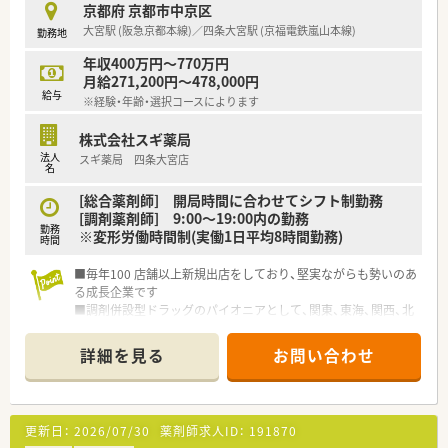
京都府 京都市中京区
大宮駅 (阪急京都本線)／四条大宮駅 (京福電鉄嵐山本線)
勤務地
年収400万円～770万円
月給271,200円～478,000円
給与
※経験・年齢・選択コースによります
株式会社スギ薬局
法人
スギ薬局 四条大宮店
名
[総合薬剤師] 開局時間に合わせてシフト制勤務
[調剤薬剤師] 9:00～19:00内の勤務
勤務
※変形労働時間制(実働1日平均8時間勤務)
時間
■毎年100 店舗以上新規出店をしており、堅実ながらも勢いのあ
る成長企業です
■調剤併設型ドラッグのパイオニアとして、関東、東海、関西、北
陸・信州を中心に約1,700店舗以上を展開しています
■研修制度は様々なプランがあり、集合研修だけでなく任意で受
詳細を見る
お問い合わせ
講可能な研修も幅広く用意されています
■店舗で活躍する従業員、社外で活躍する従業員、将来経営幹部
となる従業員など、薬剤師として様々な活躍ができるフィールド
を用意されています
更新日：
2026/07/30
薬剤師求人ID：
191870
■総合薬剤師・調剤薬剤師（土日休み・19時までの勤務）どちらか