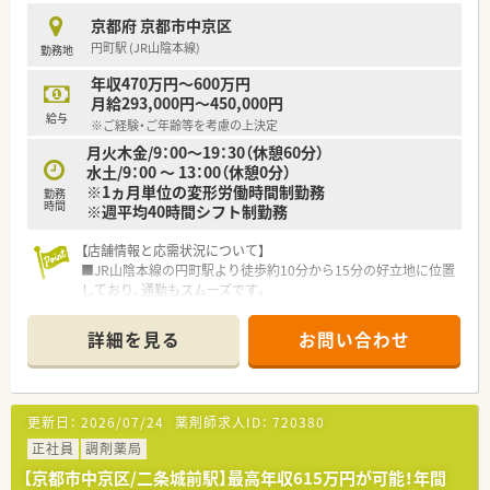
京都府 京都市中京区
【想定される業務内容】
円町駅 (JR山陰本線)
勤務地
■内科や小児科などの多科目の処方箋対応を中心に、地域にお住
まいの患者様に対する丁寧な調剤や服薬指導を行います。
年収470万円～600万円
■かかりつけ薬剤師として責任を持って業務に取り組み、患者様
月給293,000円～450,000円
一人ひとりに寄り添い健康サポート機能の充実を図ります。
給与
※ご経験・ご年齢等を考慮の上決定
■将来の管理薬剤師や店長を見据え、店舗運営に関わるマネジメ
月火木金/9：00～19：30（休憩60分）
ント業務や後輩スタッフの育成などにも携わります。
水土/9：00 ～ 13：00（休憩0分）
※1ヵ月単位の変形労働時間制勤務
勤務
時間
※週平均40時間シフト制勤務
【店舗情報と応需状況について】
■JR山陰本線の円町駅より徒歩約10分から15分の好立地に位置
しており、通勤もスムーズです。
■内科や小児科、放射線科の処方箋を1日約70枚ほど応需してお
り、地域医療に貢献できます。
詳細を見る
お問い合わせ
■薬剤師は常時2名体制で業務にあたっており、事務員も複数名
在籍している安心の環境です。
【法人特徴について】
更新日：
2026/07/24
薬剤師求人ID：
720380
■大阪府に本社を置き300店舗以上を展開する、調剤併設型ドラ
ッグストアの安定企業です。
正社員
調剤薬局
■調剤売上の比率が高く、調剤専門店や病院門前薬局の出店も積
【京都市中京区/二条城前駅】最高年収615万円が可能！年間
極的に進めている法人です。