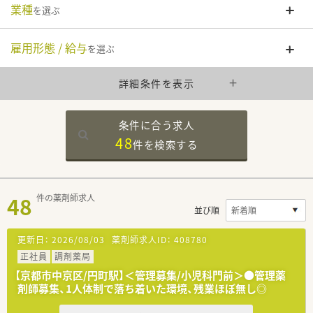
業種
を選ぶ
雇用形態 / 給与
を選ぶ
詳細条件を表示
条件に合う求人
48
件を
検索する
48
件の薬剤師求人
並び順
更新日：
2026/08/03
薬剤師求人ID：
408780
正社員
調剤薬局
【京都市中京区/円町駅】＜管理募集/小児科門前＞●管理薬
剤師募集、1人体制で落ち着いた環境、残業ほぼ無し◎