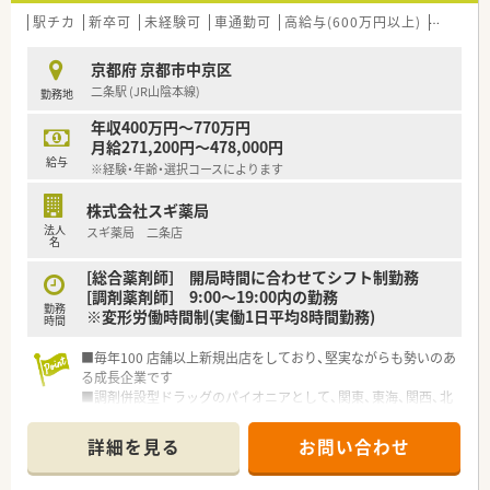
■産休や育休の取得者が毎年多く発生しているため、組織体制を
強化し、将来の店長候補となり得る優秀な人材を急募していま
駅チカ
新卒可
未経験可
車通勤可
高給与(600万円以上)
認定薬
す。
■地域連携薬局の薬剤師として意欲的に業務へ取り組める方や、
京都府 京都市中京区
認定薬剤師の資格を保有しているキャリア志向の方を歓迎しま
二条駅 (JR山陰本線)
勤務地
す。
■特定の店舗固定ではなく、通勤圏内での異動やヘルプ対応に柔
年収400万円～770万円
軟な姿勢をお持ちの、協調性豊かな薬剤師を求めている状況で
月給271,200円～478,000円
す。
給与
※経験・年齢・選択コースによります
【求人情報について】
株式会社スギ薬局
■想定年収は400万円から600万円の幅で提示されており、ご経
法人
スギ薬局 二条店
験や前職の年収、面接での評価を十分に考慮の上で決定されま
名
す。
■入社時に店長候補として高く評価された場合には、特別調整手
[総合薬剤師] 開局時間に合わせてシフト制勤務
当として店長手当と同額の35,000円が支給される制度がありま
[調剤薬剤師] 9:00～19:00内の勤務
勤務
す。
※変形労働時間制(実働1日平均8時間勤務)
時間
■社宅制度が非常に充実しており、借上社宅の家賃を会社が
60％負担するほか、初期費用や引越費用も全額会社が負担いた
■毎年100 店舗以上新規出店をしており、堅実ながらも勢いのあ
します。
る成長企業です
■調剤併設型ドラッグのパイオニアとして、関東、東海、関西、北
【勤務実態について】
陸・信州を中心に約1,700店舗以上を展開しています
■月平均の所定労働時間は161時間と少なく設定されており、全
■研修制度は様々なプランがあり、集合研修だけでなく任意で受
詳細を見る
お問い合わせ
社平均の残業時間も月11時間程度とワークライフバランスが良
講可能な研修も幅広く用意されています
好です。
■店舗で活躍する従業員、社外で活躍する従業員、将来経営幹部