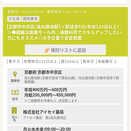
■円町駅から徒歩3分という好立地にあり、通勤がしやすく周辺
には便利な商業施設も揃っている魅力的な環境です。
更新日：
2026/08/05
薬剤師求人ID：
687759
■小児科メインの処方箋を1日20枚から30枚程度応需しており、
一人ひとりの患者様と丁寧に向き合うことができます。
正社員
調剤薬局
■店舗には正社員の薬剤師が1名と事務スタッフが2名在籍して
【京都市中京区/烏丸御池駅】＜駅徒歩5分/年休120日以上！
おり、少人数で協力しながら日々の業務に取り組んでいます。
＞●綺麗な医療モール内♪複数科目でスキルアップしたい
方にもオススメ◎大手企業で安定就業
【法人特徴について】
■大阪府や京都府、兵庫県に複数の調剤薬局を展開しており、グ
検討リストに追加
ループ企業を含めて安定した経営基盤を持っています。
■代表は現場の意見を積極的に吸い上げて薬局運営に反映させ
る方針をとっており、風通しの良い組織風土が特徴です。
駅チカ
年間休日120日以上
週32h以上
新卒可
未経験可
ブラン
■地域密着型の患者様目線での運営を大切にし、大手のような厳
しいノルマを課すことなく地域医療に貢献しています。
京都府 京都市中京区
烏丸御池駅 (京都市営地下鉄烏丸線)／烏丸御池駅 (京都市営地下鉄
勤務地
【やりがい/おすすめポイント】
東西線)
■経営層と現場の距離が近く、意見や要望を発信しやすい風通し
年収400万円～600万円
の良い環境で、薬局作りに直接関われるという実感を得られま
月給250,000円～450,000円
す。
給与
※ご経験等を考慮の上、決定致します。
■残業時間を削減するためのシフト管理が徹底されており、仕事
終わりの予定も立てやすく充実した毎日を送ることができま
株式会社アイセイ薬局
す。
法人
アイセイ薬局 第2烏丸御池店
■無理なノルマや過度な業務負担がなく、自分のペースで患者様
名
と向き合えるため、薬剤師としての本来の仕事に専念できます。
月火水木金/09:00～20:00