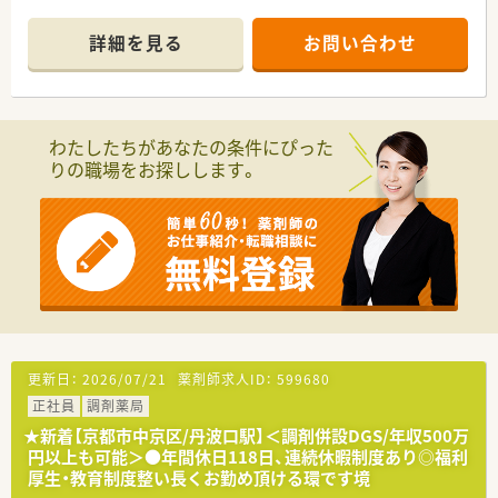
■社内の委員会活動も活発で、日々新しいチャレンジを行ってい
る企業さまです！
詳細を見る
お問い合わせ
■各種研修会をはじめ、調剤実務研修や外部研修など各種研修が
充実！
■代表も女性ですので女性が働きやすい環境が整えられていま
す
わたしたちがあなたの条件にぴった
＜ 薬局紹介 ＞
りの職場をお探しします。
■地下鉄丸太町駅より徒歩5分の好立地！街の雰囲気に合わせた
落ち着いた雰囲気の、大変綺麗でおしゃれな薬局です。
■内科・小児科・皮膚科の処方箋をメインに応需しています！
■幅広い年代の患者様がお越しになられるため、清潔感があり明
るくポップな店内です。
■18時までの開局です！残業時間は月平均10時間と少なめ♪お
仕事おわりの時間も確保できます！
＼ おすすめポイント ／
■美容皮膚科の取り扱いも多くございます◎美容に興味がある
方、美容皮膚科に携わりたい方にもお勧めです
更新日：
2026/07/21
薬剤師求人ID：
599680
■完全週休2日制・年間休日112日とプライベートも充実できる
正社員
調剤薬局
環境です◎
■転居を伴う転勤はございません！腰を据えてご勤務したい方に
★新着【京都市中京区/丹波口駅】＜調剤併設DGS/年収500万
もオススメ！
円以上も可能＞●年間休日118日、連続休暇制度あり◎福利
■弊社からのご紹介実績もある、安心の企業様です。ご入職日は
厚生・教育制度整い長くお勤め頂ける環です境
お気軽にご相談ください。