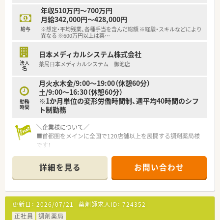
■病院・ＭＲ・CROご出身の方も歓迎しております！ご本人様の頑
年収510万円～700万円
張りなどにもよりますが未経験から数年で薬局長様になられた
月給342,000円～428,000円
実績もございます♪
給与
※想定・平均残業、各種手当を含んだ総額 ※経験・スキルなどにより
未経験・ブランクのある方を受け入れられる体制が整っていま
異なる ※600万円以上は薬
…
す
日本メディカルシステム株式会社
＼福利厚生について／
法人
薬局日本メディカルシステム 御池店
■単身のお住まいの方には借上社宅・住宅手当がございます！
名
また全国転勤可能な方は会社負担で5万円の補助があり、エリ
月火水木金/9:00～19:00（休憩60分）
ア限定で働きたい方も33歳11ヶ月まで家賃2万円の手当がござ
土/9:00～16:30（休憩60分）
います♪
※1か月単位の変形労働時間制、週平均40時間のシフ
勤務
■選択型確定拠出年金制度・財形貯蓄制度・リゾートマンション・
時間
ト制勤務
保養所など、長く就業頂けるよう制度が充実しています
＼企業様について／
■首都圏をメインに全国で120店舗以上を展開する調剤薬局様
です！
今後の出店予定も多くあり勢いのある企業様です
■調剤薬局の運営のほか、医療モール開発・医師開業支援・ヘルシ
詳細を見る
お問い合わせ
ー＆ビューティ事業等、様々な事業を展開しており安定性抜群！
その中でも無借金経営を続けられているため安心してお勤め
頂ける企業様です
更新日：
2026/07/21
薬剤師求人ID：
724352
＼教育・研修制度について／
教育研修制度にも力をいれてらっしゃり、全薬剤師様が出席され
正社員
調剤薬局