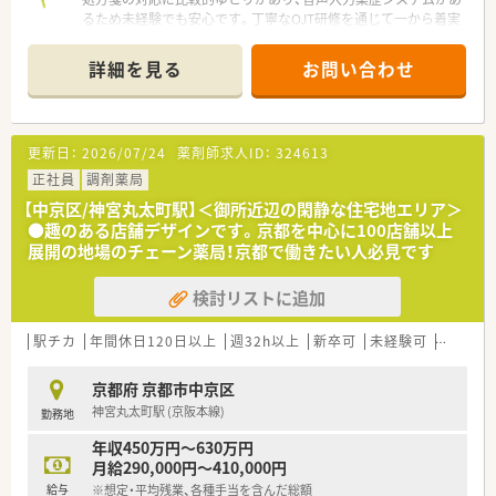
るため未経験でも安心です。丁寧なOJT研修を通じて一から着実
にスキルを身に付けられます。
＊------------------------------------------＊
詳細を見る
お問い合わせ
【店舗情報と応需状況について】
■最寄り駅の二条城前駅から徒歩7分ほどの場所に位置しており
日々の通勤が大変スムーズです。
更新日：
2026/07/24
薬剤師求人ID：
324613
■ドラッグストア併設型の店舗として地域に深く根ざした健康
サポートを提供しています。
正社員
調剤薬局
■処方箋の対応枚数には比較的ゆとりがあるため一人ひとりの
【中京区/神宮丸太町駅】＜御所近辺の閑静な住宅地エリア＞
患者様と向き合える環境です。
●趣のある店舗デザインです。京都を中心に100店舗以上
展開の地場のチェーン薬局！京都で働きたい人必見です
【募集背景と求める人物像について】
■今後の活発な店舗展開や組織の活性化を見据えて正社員の増
検討リストに追加
員募集を行っています。
■周囲のスタッフと協力しながらチームワークを大切にしてコ
ツコツと頑張れる方です。
駅チカ
年間休日120日以上
週32h以上
新卒可
未経験可
ブラン
■患者様の気持ちや状況を察して深い理解と共感を持って対応
できる方を求めています。
京都府 京都市中京区
神宮丸太町駅 (京阪本線)
勤務地
【勤務実態について】
■残業時間は全社平均で月7.2時間程度と業界内でも非常に少な
年収450万円～630万円
い水準となります。
月給290,000円～410,000円
■勤務時間は週40時間をベースとした柔軟な変形労働時間制を
給与
※想定・平均残業、各種手当を含んだ総額