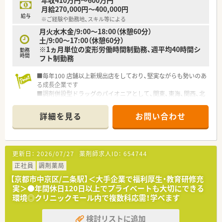
月給270,000円～400,000円
給与
※ご経験や勤務地、スキル等による
月火水木金/9:00～18:00（休憩60分）
土/9:00～17:00（休憩60分）
※1ヵ月単位の変形労働時間制勤務、週平均40時間シ
勤務
時間
フト制勤務
■毎年100 店舗以上新規出店をしており、堅実ながらも勢いのあ
る成長企業です
■調剤併設型ドラッグのパイオニアとして、関東、東海、関西、北
陸・信州を中心に約1,700店舗以上を展開しています
■研修制度は様々なプランがあり、集合研修だけでなく任意で受
詳細を見る
お問い合わせ
講可能な研修も幅広く用意されています
■店舗で活躍する従業員、社外で活躍する従業員、将来経営幹部
となる従業員など、薬剤師として様々な活躍ができるフィールド
を用意されています
更新日：
2026/07/27
薬剤師求人ID：
654744
■総合薬剤師・調剤薬剤師（土日休み・19時までの勤務）どちらか
の働き方を選択できます
正社員
調剤薬局
■調剤併設型だけでなく「医療モール・クリニック併設店舗」「敷
【京都市中京区/二条駅】＜大手企業で福利厚生・教育研修充
地内薬局」「訪問調剤特化型店舗」など様々な店舗を運営してい
実＞●年間休日120日以上でプライベートも大切にできる
ます
環境◎クリニックモール内で複数科応需！学べます
■在宅医療にも積極的取り組んでおり「訪問調剤特化型店舗」を
50店舗以上、無菌調剤室は業界最多の51店舗設置しています
検討リストに追加
■「プラチナくるみん認定企業」「健康経営優良法人2023（大規模