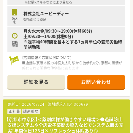
導入して運営しています。
※経験・スキルなどにより異なる
■異動の範囲は自宅から片道90分圏内を基本としており無理な
転居を伴うことはありません。
株式会社ユーピーディー
法人
御所南ゆう薬局
【職場環境と雰囲気】
名
■20代や30代の若手スタッフを中心に風通しが良く活気のある
月火水木金/09:30～19:00(休憩60分)
体制が整っています。
土/09:30～14:00(休憩0分)
■機能性と安全性を保ちながら自分らしく働けるように身だし
※週平均40時間を基本とする1ヵ月単位の変形労働時
勤務
なみのルールを改定しました。
時間
間制勤務
■ネイルやピアスがワンポイントであれば着用可能で髪色にも
規定を設けていません。
【店舗情報と応需状況について】
■店舗は京阪本線の神宮丸太町駅から徒歩約8分、京都の風情が
感じられる閑静な住宅街にあります
■主に近隣のクリニックから心療内科と精神科の処方箋を応需
しており、1日の対応枚数は30～40枚です
詳細を見る
お問い合わせ
■地域の患者様が中心のため、一人ひとりと丁寧に向き合いなが
ら落ち着いて業務に取り組める環境です
【募集背景と求める人物像について】
更新日：
2026/07/24
薬剤師求人ID：
300679
■今回は、地域への医療提供体制をさらに強化するための、組織
力向上に伴増員補充での募集です
正社員
調剤薬局
■患者様やスタッフとのコミュニケーションを大切にし、チーム
【京都市中京区】＜薬剤師様が働きやすい環境＞●過誤防止
で協力し合える方を求めております
支援システムや全店電子薬歴の導入などでシステム面の充
■経験の浅い方やブランクのある方でも、充実した研修制度があ
実！年間休日123日×リフレッシュ休暇あり◎
るので安心して業務を開始できます