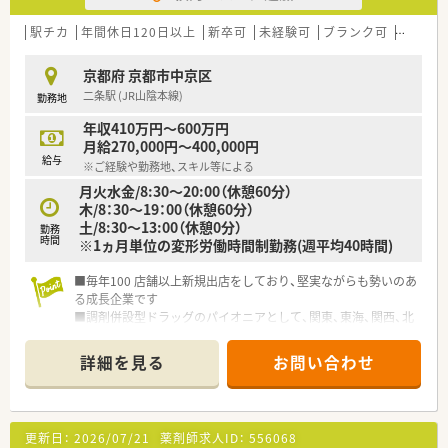
法人部門）認定」等を取得し一人ひとりが働きやすい環境が整備
されています
駅チカ
年間休日120日以上
新卒可
未経験可
ブランク可
高給与(
■充実した研修制度、人事制度、評価制度、キャリア支援制度等
があるのも特徴です
京都府 京都市中京区
二条駅 (JR山陰本線)
勤務地
年収410万円～600万円
月給270,000円～400,000円
給与
※ご経験や勤務地、スキル等による
月火水金/8:30～20:00（休憩60分）
木/8：30～19：00（休憩60分）
土/8:30～13:00（休憩0分）
勤務
時間
※1ヵ月単位の変形労働時間制勤務(週平均40時間)
■毎年100 店舗以上新規出店をしており、堅実ながらも勢いのあ
る成長企業です
■調剤併設型ドラッグのパイオニアとして、関東、東海、関西、北
陸・信州を中心に約1,700店舗以上を展開しています
■研修制度は様々なプランがあり、集合研修だけでなく任意で受
詳細を見る
お問い合わせ
講可能な研修も幅広く用意されています
■店舗で活躍する従業員、社外で活躍する従業員、将来経営幹部
となる従業員など、薬剤師として様々な活躍ができるフィールド
を用意されています
更新日：
2026/07/21
薬剤師求人ID：
556068
■総合薬剤師・調剤薬剤師（土日休み・19時までの勤務）どちらか