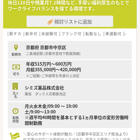
休日120日や残業月7.2時間など、手厚い福利厚生のもとで
■医薬品だけでなく未病や美容、介護など幅広い分野で地域社会
ワークライフバランスを保てる環境です。
に貢献する姿勢を持っています。
検討リストに追加
【こんな方にオススメ】
■年間休日が多くお休みが取りやすいため、プライベートを大切
にしたい方に最適といえます。
駅チカ
新卒可
未経験可
ブランク可
転勤なし
車通勤可
高給与(
■大手企業ならではの充実した研修制度のもとで、薬剤師として
着実に成長したい方にお勧めです。
京都府 京都市中京区
■改装された綺麗な店舗で、心機一転新しい環境でのスタートを
二条城前駅 (京都市営地下鉄東西線)
勤務地
切りたい方にぴったりの職場です。
年収515万円～600万円
【やりがい/おすすめポイント】
月給355,000円～420,000円
■年間休日は117日あり、さらに調剤薬剤師職能拡大休暇なども
給与
※ご経験・ご年齢等を考慮の上決定
取得できるため充実しています。
■社員持株会や買い物割引など、大手ならではの福利厚生が非常
シミズ薬品株式会社
に充実しており生活が潤います。
法人
薬局 ダックス京都御池店
■産休や育休の取得実績も多数あり、ライフステージが変わって
名
も安心して長く働き続けられます。
月火水木金/09:00 ～ 19:00
土/9:00～13:00
※週平均40時間を基本とする1ヵ月単位の変形労働時
勤務
時間
間制勤務
＼安心のサポート体制が魅力／（京都市中京区エリア担当より）
処方箋の対応に比較的ゆとりがあり、音声入力薬歴システムがあ