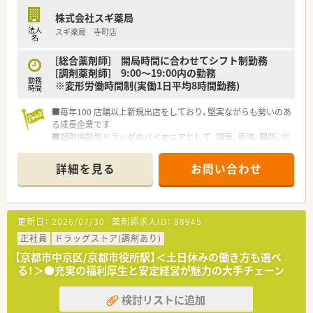
株式会社スギ薬局
法人
スギ薬局 寺町店
名
[総合薬剤師] 開局時間に合わせてシフト制勤務
[調剤薬剤師] 9:00～19:00内の勤務
勤務
※変形労働時間制(実働1日平均8時間勤務)
時間
■毎年100 店舗以上新規出店をしており、堅実ながらも勢いのあ
る成長企業です
■調剤併設型ドラッグのパイオニアとして、関東、東海、関西、北
陸・信州を中心に約1,700店舗以上を展開しています
■研修制度は様々なプランがあり、集合研修だけでなく任意で受
詳細を見る
お問い合わせ
講可能な研修も幅広く用意されています
■店舗で活躍する従業員、社外で活躍する従業員、将来経営幹部
となる従業員など、薬剤師として様々な活躍ができるフィールド
を用意されています
更新日：
2026/07/30
薬剤師求人ID：
88945
■総合薬剤師・調剤薬剤師（土日休み・19時までの勤務）どちらか
の働き方を選択できます
正社員
ドラッグストア(調剤あり)
■調剤併設型だけでなく「医療モール・クリニック併設店舗」「敷
【京都市中京区/京都市役所駅】＜土日休みの働き方も選べ
地内薬局」「訪問調剤特化型店舗」など様々な店舗を運営してい
る！＞●充実の福利厚生と安定経営が魅力の大手チェーン
ます
■在宅医療にも積極的取り組んでおり「訪問調剤特化型店舗」を
検討リストに追加
50店舗以上、無菌調剤室は業界最多の51店舗設置しています
■「プラチナくるみん認定企業」「健康経営優良法人2023（大規模