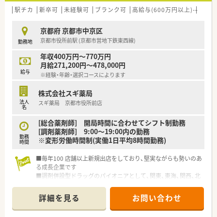
法人部門）認定」等を取得し一人ひとりが働きやすい環境が整備
駅チカ
新卒可
未経験可
ブランク可
高給与(600万円以上)
教育
されています
■充実した研修制度、人事制度、評価制度、キャリア支援制度等
京都府 京都市中京区
があるのも特徴です
京都市役所前駅 (京都市営地下鉄東西線)
勤務地
年収400万円～770万円
月給271,200円～478,000円
給与
※経験・年齢・選択コースによります
株式会社スギ薬局
法人
スギ薬局 京都市役所前店
名
[総合薬剤師] 開局時間に合わせてシフト制勤務
[調剤薬剤師] 9:00～19:00内の勤務
勤務
※変形労働時間制(実働1日平均8時間勤務)
時間
■毎年100 店舗以上新規出店をしており、堅実ながらも勢いのあ
る成長企業です
■調剤併設型ドラッグのパイオニアとして、関東、東海、関西、北
陸・信州を中心に約1,700店舗以上を展開しています
■研修制度は様々なプランがあり、集合研修だけでなく任意で受
詳細を見る
お問い合わせ
講可能な研修も幅広く用意されています
■店舗で活躍する従業員、社外で活躍する従業員、将来経営幹部