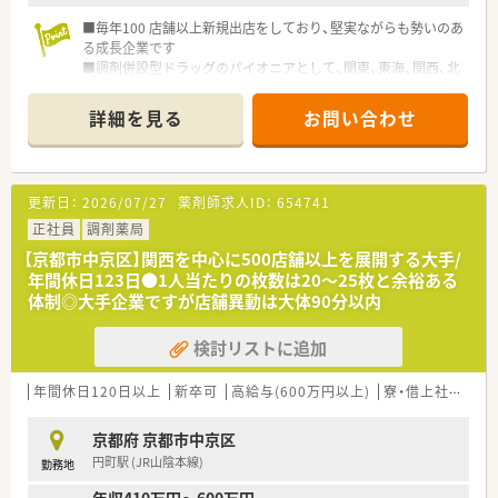
■毎年100 店舗以上新規出店をしており、堅実ながらも勢いのあ
る成長企業です
■調剤併設型ドラッグのパイオニアとして、関東、東海、関西、北
陸・信州を中心に約1,700店舗以上を展開しています
■研修制度は様々なプランがあり、集合研修だけでなく任意で受
詳細を見る
お問い合わせ
講可能な研修も幅広く用意されています
■店舗で活躍する従業員、社外で活躍する従業員、将来経営幹部
となる従業員など、薬剤師として様々な活躍ができるフィールド
を用意されています
更新日：
2026/07/27
薬剤師求人ID：
654741
■総合薬剤師・調剤薬剤師（土日休み・19時までの勤務）どちらか
の働き方を選択できます
正社員
調剤薬局
■調剤併設型だけでなく「医療モール・クリニック併設店舗」「敷
【京都市中京区】関西を中心に500店舗以上を展開する大手/
地内薬局」「訪問調剤特化型店舗」など様々な店舗を運営してい
年間休日123日●1人当たりの枚数は20～25枚と余裕ある
ます
体制◎大手企業ですが店舗異動は大体90分以内
■在宅医療にも積極的取り組んでおり「訪問調剤特化型店舗」を
50店舗以上、無菌調剤室は業界最多の51店舗設置しています
検討リストに追加
■「プラチナくるみん認定企業」「健康経営優良法人2023（大規模
法人部門）認定」等を取得し一人ひとりが働きやすい環境が整備
されています
年間休日120日以上
新卒可
高給与(600万円以上)
寮・借上社宅あり
■充実した研修制度、人事制度、評価制度、キャリア支援制度等
があるのも特徴です
京都府 京都市中京区
円町駅 (JR山陰本線)
勤務地
年収410万円～600万円