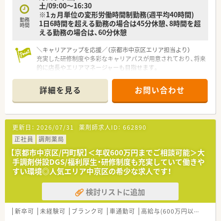
土/09:00～16:30
※1ヵ月単位の変形労働時間制勤務(週平均40時間)
勤務
1日6時間を超える勤務の場合は45分休憩、8時間を超
時間
える勤務の場合は、60分休憩
＼キャリアアップを応援／（京都市中京区エリア担当より）
充実した研修制度や多彩なキャリアパスが用意されており、将来
的に店長やエリアマネージャーも目指せます。
＊------------------------------------------＊
詳細を見る
お問い合わせ
【店舗情報と応需状況について】
■烏丸御池駅から徒歩5分というアクセス抜群の立地にあり、毎
日の通勤負担も少なく快適に通うことができます。
■内科や小児科や婦人科などを中心に1日約110から120枚の処
更新日：
2026/07/31
薬剤師求人ID：
662890
方箋に応需し、居宅の在宅業務にも対応しています。
■常勤薬剤師7名とパート2名に医療事務4名が在籍しており、ス
正社員
調剤薬局
タッフ同士が協力し合いながらゆとりを持って働けます。
【京都市中京区/円町駅】＜年収600万円までご相談可能＞大
手調剤併設DGS/福利厚生・研修制度も充実していて働きや
【求人情報について】
すい環境◎人気エリア中京区の希少な求人です！
■給与はご経験やスキルを考慮のうえ年収400万円から600万円
の範囲で決定され、毎年の昇給制度があります。
検討リストに追加
■年間休日は123日確保されており、シフト調整により夏季や年
末年始に長期連休を取得できる場合もあります。
■借上社宅制度やインフルエンザ補助制度など、多彩な福利厚生
新卒可
未経験可
ブランク可
車通勤可
高給与(600万円以上)
住宅
が用意されており生活面での手厚いサポートも万全です。