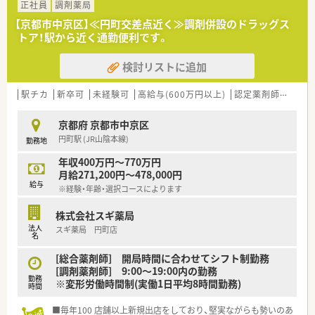
の働き方を選択できます
正社員
調剤薬局
■調剤併設型だけでなく「医療モール・クリニック併設店舗」「敷
【京都市中京区】≪円町交差点近く≫調剤併設のドラッグス
地内薬局」「訪問調剤特化型店舗」など様々な店舗を運営してい
トア！駅から近く通勤便利です。
ます
■在宅医療にも積極的取り組んでおり「訪問調剤特化型店舗」を
検討リストに追加
50店舗以上、無菌調剤室は業界最多の51店舗設置しています
■「プラチナくるみん認定企業」「健康経営優良法人2023（大規模
法人部門）認定」等を取得し一人ひとりが働きやすい環境が整備
駅チカ
新卒可
未経験可
高給与(600万円以上)
認定薬剤師取得支援あり
されています
■充実した研修制度、人事制度、評価制度、キャリア支援制度等
京都府 京都市中京区
があるのも特徴です
円町駅 (JR山陰本線)
勤務地
年収400万円～770万円
月給271,200円～478,000円
給与
※経験・年齢・選択コースによります
株式会社スギ薬局
法人
スギ薬局 円町店
名
[総合薬剤師] 開局時間に合わせてシフト制勤務
[調剤薬剤師] 9:00～19:00内の勤務
勤務
※変形労働時間制(実働1日平均8時間勤務)
時間
■毎年100 店舗以上新規出店をしており、堅実ながらも勢いのあ