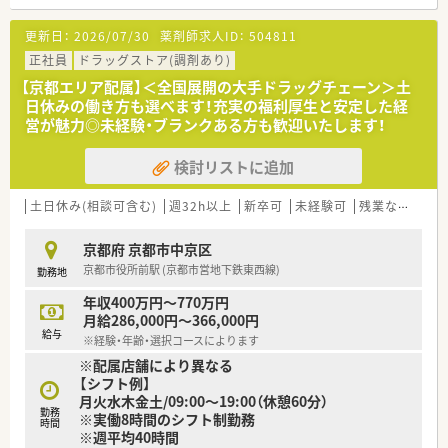
となる従業員など、薬剤師として様々な活躍ができるフィールド
を用意されています
更新日：
2026/07/30
薬剤師求人ID：
504811
■総合薬剤師・調剤薬剤師（土日休み・19時までの勤務）どちらか
の働き方を選択できます
正社員
ドラッグストア(調剤あり)
■調剤併設型だけでなく「医療モール・クリニック併設店舗」「敷
【京都エリア配属】＜全国展開の大手ドラッグチェーン＞土
地内薬局」「訪問調剤特化型店舗」など様々な店舗を運営してい
日休みの働き方も選べます！充実の福利厚生と安定した経
ます
営が魅力◎未経験・ブランクある方も歓迎いたします！
■在宅医療にも積極的取り組んでおり「訪問調剤特化型店舗」を
50店舗以上、無菌調剤室は業界最多の51店舗設置しています
検討リストに追加
■「プラチナくるみん認定企業」「健康経営優良法人2023（大規模
法人部門）認定」等を取得し一人ひとりが働きやすい環境が整備
されています
土日休み(相談可含む)
週32h以上
新卒可
未経験可
残業なし(ほぼなし含む)
■充実した研修制度、人事制度、評価制度、キャリア支援制度等
があるのも特徴です
京都府 京都市中京区
京都市役所前駅 (京都市営地下鉄東西線)
勤務地
年収400万円～770万円
月給286,000円～366,000円
給与
※経験・年齢・選択コースによります
※配属店舗により異なる
【シフト例】
月火水木金土/09:00～19:00（休憩60分）
勤務
※実働8時間のシフト制勤務
時間
※週平均40時間