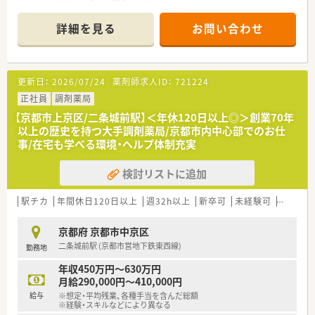
■泌尿器科、心療内科、形成外科の処方箋を中心に、1日あたり40
枚から60枚程度を応需しています
詳細を見る
お問い合わせ
■薬剤師は常に3名体制を維持しており、事務スタッフも在籍し
ているため、協力しながら業務を進めています
【募集背景と求める人物像について】
更新日：
2026/07/24
薬剤師求人ID：
721224
■今後の更なるサービス拡充と、より質の高い医療提供体制を強
化していくための増員募集となります
正社員
調剤薬局
■地域に根差した医療への貢献意欲が高く、患者様とのコミュニ
【京都市上京区/二条城前駅】＜年休120日以上◎＞創業70年
ケーションを大切にできる方を歓迎します
以上の歴史を持つ大手調剤薬局/京都市内中心部でのお仕
■チームワークを尊重し、周囲のスタッフと協調しながら前向き
事/在宅も学べる環境・ヘルプ体制充実
に業務に取り組める方を求めています
検討リストに追加
【求人情報について】
■これまでのご経験や能力を十分に考慮し、年収は415万円から
520万円の範囲で提示される予定です
駅チカ
年間休日120日以上
週32h以上
新卒可
未経験可
ブラン
■年間賞与は計4.5ヶ月分の支給実績があり、安定した収入を得
ながら働くことが可能となっています
京都府 京都市中京区
■年間休日は123日と豊富で、完全週休2日制を採用しているた
二条城前駅 (京都市営地下鉄東西線)
勤務地
めプライベートの時間も大切にできます
年収450万円～630万円
【職場環境と雰囲気】
月給290,000円～410,000円
■近隣店舗とのブロック制を導入しており、急な休みにも対応で
給与
※想定・平均残業、各種手当を含んだ総額
きる万全のヘルプ体制が整っています
※経験・スキルなどにより異なる
■過誤防止システムや電子薬歴などを積極的に導入し、薬剤師が