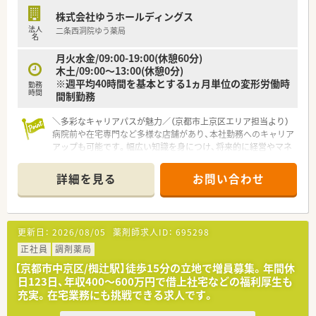
働きやすい環境を整備しています
株式会社ゆうホールディングス
■経営陣も薬剤師であるため、現場の意見や提案が経営に反映さ
法人
二条西洞院ゆう薬局
れやすい風通しの良い社風です
名
月火水金/09:00-19:00(休憩60分)
木土/09:00～13:00(休憩0分)
※週平均40時間を基本とする1ヵ月単位の変形労働時
勤務
時間
間制勤務
＼多彩なキャリアパスが魅力／（京都市上京区エリア担当より）
病院前や在宅専門など多様な店舗があり、本社勤務へのキャリア
アップも可能です。幅広い知識を身につけ、将来的に経営やマネ
ジメントに携わりたい方に最適です。
＊------------------------------------------＊
詳細を見る
お問い合わせ
【店舗情報と応需状況について】
■京都市営地下鉄東西線の二条城前駅から徒歩5分とアクセス良
好な立地にある調剤薬局です。
■主に近隣のクリニックから内科と泌尿器科の処方箋を1日平均
更新日：
2026/08/05
薬剤師求人ID：
695298
15枚から20枚ほど応需しています。
■少人数体制の店舗ですが、近隣店舗との連携体制が整っており
正社員
調剤薬局
安心して業務に取り組める環境です。
【京都市中京区/椥辻駅】徒歩15分の立地で増員募集。年間休
日123日、年収400〜600万円で借上社宅などの福利厚生も
【法人特徴について】
充実。在宅業務にも挑戦できる求人です。
■京都府をメインに100店舗以上出店している、創業70年以上の
歴史を持つ大手調剤薬局チェーン様です。