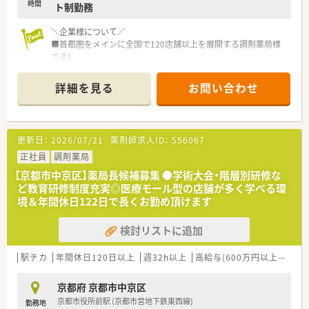
時間
ト制勤務
＼企業様について／
■首都圏をメインに全国で120店舗以上を展開する調剤薬局様
です！
医療モール型の店舗が多いことが特徴で、ドクターとのコミュニ
ケーションも取りやすい環境です
詳細を見る
お問い合わせ
■調剤薬局事業のほか、医療モール開発・医師開業支援など様々
な事業を展開しており安定性抜群！
その中でも無借金経営を続けられているため安心してお勤め頂
ける企業様です！
更新日：
2026/07/21
薬剤師求人ID：
556067
■社員様とそのご家族様も大切にする、というお考えがございま
すので、長くお勤めされたい方にもピッタリです
正社員
調剤薬局
【京都市中京区】薬局長候補募集 ●学術大会・階層別研修な
＼働きやすい環境／
ど教育研修制度充実◎医療モール型の店舗が多く学べる環
■年間休日122日！長期休暇取得や有給休暇取得推進制度があり
境＆年間休日122日で長くお勤め頂けます
ますのでプライベートを大切にしたい方にもオススメ！
■育休は3年間取得が可能で、時短制度はお子様が小学校6年生
検討リストに追加
までと長め！
男性の育休取得実績もございます◎
駅チカ
年間休日120日以上
週32h以上
高給与(600万円以上)
寮・
＼教育・研修制度について／
■教育研修制度にも力をいれてらっしゃり、全薬剤師様が出席さ
京都府 京都市中京区
れる学術大会や階層別研修、キャリア薬剤師研修、認定資格取得
京都市役所前駅 (京都市営地下鉄東西線)
勤務地
制度、各種eラーニング補助などがございます！