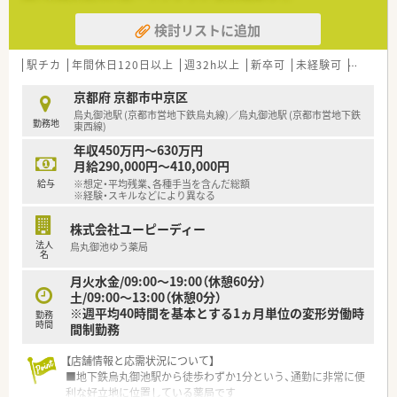
検討リストに追加
【求人情報について】
■これまでのご経験やスキルを正当に評価し、年収415万円から
最大600万円の範囲で優遇いたします
駅チカ
年間休日120日以上
週32h以上
新卒可
未経験可
ブラン
■賞与は年2回、合計で4.5ヶ月分の支給実績があり、ご自身の頑
張りが収入にしっかりと反映されます
京都府 京都市中京区
■月3万円の住宅手当や自己負担額を抑えられる借り上げ社宅制
烏丸御池駅 (京都市営地下鉄烏丸線)／烏丸御池駅 (京都市営地下鉄
勤務地
度など、手厚い福利厚生が魅力です
東西線)
年収450万円～630万円
【勤務実態について】
月給290,000円～410,000円
■年間休日は123日以上を確保しており、完全週休2日制でオン
給与
※想定・平均残業、各種手当を含んだ総額
とオフのメリハリをつけられます
※経験・スキルなどにより異なる
■夏季休暇や年末年始休暇も完備しているため、プライベートな
時間も大切にしながら勤務が可能です
株式会社ユーピーディー
■勤務シフトは基本的に固定で組まれるため、先の予定も立てや
法人
烏丸御池ゆう薬局
すく、安定した生活リズムを保てます
名
月火水金/09:00～19:00（休憩60分）
土/09:00～13:00（休憩0分）
※週平均40時間を基本とする1ヵ月単位の変形労働時
勤務
時間
間制勤務
【店舗情報と応需状況について】
■地下鉄烏丸御池駅から徒歩わずか1分という、通勤に非常に便
利な好立地に位置している薬局です