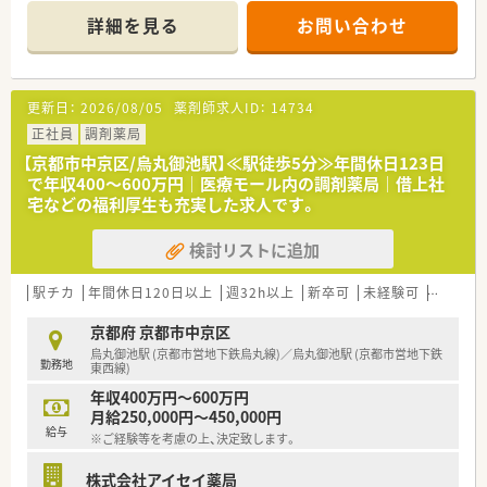
詳細を見る
お問い合わせ
【店舗情報と応需状況について】
■椥辻駅から徒歩15分の立地にあり、毎日の通勤もしやすく落
ち着いた環境の中で快適に働くことができます。
■内科や整形外科や眼科を中心に1日約70から80枚の処方箋に
更新日：
2026/08/05
薬剤師求人ID：
14734
応需し、居宅の在宅業務にも対応しています。
■常勤薬剤師1名とパート1名に事務スタッフ1名が在籍し、スタ
正社員
調剤薬局
ッフ同士が協力し合いながら働ける体制です。
【京都市中京区/烏丸御池駅】≪駅徒歩5分≫年間休日123日
で年収400〜600万円｜医療モール内の調剤薬局｜借上社
【法人特徴について】
宅などの福利厚生も充実した求人です。
■全国に約400店舗を展開しており、医療モール開発のパイオニ
アとして着実に店舗数を伸ばしている企業です。
検討リストに追加
■社長も薬剤師出身であり育休取得の経験もあるため、女性が長
く働き続けられる環境づくりに力を入れています。
■営業利益率が10パーセントを超えており、報酬改定の影響を
駅チカ
年間休日120日以上
週32h以上
新卒可
未経験可
ブラン
受けにくく安定して長期勤務が可能な経営基盤です。
京都府 京都市中京区
【こんな方にオススメ】
烏丸御池駅 (京都市営地下鉄烏丸線)／烏丸御池駅 (京都市営地下鉄
勤務地
■ワークライフバランスを重視し残業が少なく年間休日が多い
東西線)
職場で、プライベートの時間を大切にしたい方に最適です。
年収400万円～600万円
■将来的に店長やエリアマネージャーなどへのキャリアアップ
月給250,000円～450,000円
を目指し、幅広い業務経験を積んで大きく成長したい方です。
給与
※ご経験等を考慮の上、決定致します。
■在宅医療や漢方などの専門分野を極めるための手厚い教育制
度を利用し、薬剤師としてのスキルを高めたい方にお勧めです。
株式会社アイセイ薬局