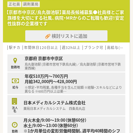
の働き方を選択できます
正社員
調剤薬局
■調剤併設型だけでなく「医療モール・クリニック併設店舗」「敷
【京都市中京区/烏丸御池駅】薬局長候補募集●社員様とご家
地内薬局」「訪問調剤特化型店舗」など様々な店舗を運営してい
族様を大切にする社風、病院・MRからのご転職も歓迎！安定
ます
性抜群の企業様です
■在宅医療にも積極的取り組んでおり「訪問調剤特化型店舗」を
50店舗以上、無菌調剤室は業界最多の51店舗設置しています
検討リストに追加
■「プラチナくるみん認定企業」「健康経営優良法人2023（大規模
法人部門）認定」等を取得し一人ひとりが働きやすい環境が整備
されています
駅チカ
年間休日120日以上
週32h以上
ブランク可
高給与(600万円以上)
■充実した研修制度、人事制度、評価制度、キャリア支援制度等
があるのも特徴です
京都府 京都市中京区
烏丸御池駅 (京都市営地下鉄烏丸線)／烏丸御池駅 (京都市営地下鉄
勤務地
東西線)
年収510万円～700万円
月給342,000円～428,000円
給与
※想定・平均残業、各種手当を含んだ総額 ※経験・スキルなどにより
異なる ※600万円以上は薬
…
日本メディカルシステム株式会社
法人
薬局日本メディカルシステム 四条烏丸店
名
月火木金/9:00～19:00（休憩60分）
水土/9:00～13:00（休憩60分）
※1か月単位の変形労働時間制、週平均40時間のシフ
勤務