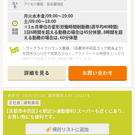
法人
アイセイ薬局 烏丸御池店
名
月火水木金/09:00～19:00
土/09:00～18:00
※1ヵ月単位の変形労働時間制勤務(週平均40時間)
勤務
1日6時間を超える勤務の場合は45分休憩、8時間を超
時間
える勤務の場合は、60分休憩
＼ワークライフバランス重視／（京都市中京区エリア担当より）
年間休日123日で残業も少なく、プライベートの時間をしっかり
確保できる働きやすい環境が整っています。
＊------------------------------------------＊
詳細を見る
お問い合わせ
【店舗情報と応需状況について】
■烏丸御池駅から徒歩で5分ほどの場所に位置しており、通勤の
利便性が非常に高く、日々の通いやすさが大きな魅力の薬局で
す。
更新日：
2026/07/30
薬剤師求人ID：
192274
■内科や小児科など複数の医療機関が入る医療モール型で、処方
箋は1日290枚と非常に多くの枚数を応需しています。
正社員
調剤薬局
■正社員12名を含む計15名の薬剤師が在籍しており、事務員も6
【京都市中京区】≪駅近≫通勤便利！スーパーも近くにあり、
名体制を整えることで、円滑な店舗運営を実現している環境で
お買い物にも便利です。
す。
検討リストに追加
【募集背景と求める人物像について】