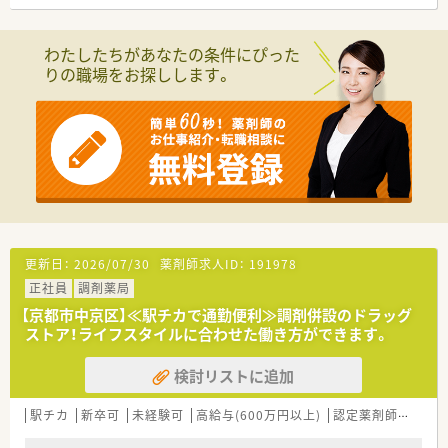
■残業代は1分単位で計算して支給される仕組みが整っているた
となる従業員など、薬剤師として様々な活躍ができるフィールド
め、サービス残業の心配がなく、働いた分だけ正当に評価されま
を用意されています
す。
■総合薬剤師・調剤薬剤師（土日休み・19時までの勤務）どちらか
わたしたちがあなたの条件にぴった
■年間休日は123日と業界最高水準を確保しており、有休消化率
の働き方を選択できます
りの職場をお探しします。
も92％と高く、周囲と助け合いながら休みを取得できる社風で
■調剤併設型だけでなく「医療モール・クリニック併設店舗」「敷
す。
地内薬局」「訪問調剤特化型店舗」など様々な店舗を運営してい
ます
■在宅医療にも積極的取り組んでおり「訪問調剤特化型店舗」を
50店舗以上、無菌調剤室は業界最多の51店舗設置しています
■「プラチナくるみん認定企業」「健康経営優良法人2023（大規模
法人部門）認定」等を取得し一人ひとりが働きやすい環境が整備
されています
■充実した研修制度、人事制度、評価制度、キャリア支援制度等
があるのも特徴です
更新日：
2026/07/30
薬剤師求人ID：
191978
正社員
調剤薬局
【京都市中京区】≪駅チカで通勤便利≫調剤併設のドラッグ
ストア！ライフスタイルに合わせた働き方ができます。
検討リストに追加
駅チカ
新卒可
未経験可
高給与(600万円以上)
認定薬剤師取得支援あり